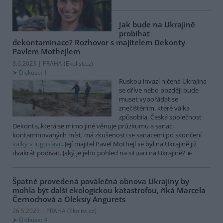
Jak bude na Ukrajině
probíhat
dekontaminace? Rozhovor s majitelem Dekonty
Pavlem Mothejlem
8.6.2023 | PRAHA (
Ekolist.cz
)
Diskuse: 1
Ruskou invazí ničená Ukrajina
se dříve nebo později bude
muset vypořádat se
znečištěním, které válka
způsobila. Česká společnost
Dekonta, která se mimo jiné věnuje průzkumu a sanaci
kontaminovaných míst, má zkušenosti se sanacemi po skončení
války v Jugoslávii
. Její majitel Pavel Mothejl se byl na Ukrajině již
dvakrát podívat. Jaký je jeho pohled na situaci na Ukrajině?
Špatně provedená poválečná obnova Ukrajiny by
mohla být další ekologickou katastrofou, říká Marcela
Černochová a Oleksiy Angurets
26.5.2023 | PRAHA (
Ekolist.cz
)
Diskuse: 4