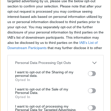
mimořádné publicity, ale i témata, na která není tolik vidět. Přesto
targeted advertising by us, please use the below opt-out
jsou ale pro společnost závažná.
section to confirm your selection. Please note that after your
opt-out request is processed you may continue seeing
interest-based ads based on personal information utilized by
Muž, který vrací život potokům. Rozhovor s Jiřím
us or personal information disclosed to third parties prior to
Karneckim o revitalizacích pražských vodních toků
your opt-out. You may separately opt-out of the further
3.4.2023 | PRAHA (
Ekolist.cz
)
disclosure of your personal information by third parties on the
Diskuse: 10
IAB’s list of downstream participants. This information may
Co u revitalizací potoků
also be disclosed by us to third parties on the
IAB’s List of
funguje nejlépe? Použít princip
inteligentního bagristy, říká Jiří
Downstream Participants
that may further disclose it to other
Karnecki, specialista vodních
third parties.
toků z odboru ochrany
prostředí Magistrátu hlavního města Prahy. Povídali jsme si s ním o
Personal Data Processing Opt Outs
tom, jak se v Praze s obnovou potoků začínalo i o úskalí, která tyto
projekty provázejí. Praha se dnes svými revitalizacemi pyšní,
I want to opt-out of the Sharing of my
přestože veřejnost k nim byla zpočátku nedůvěřivá. Teď jsou to
personal data.
místa s pestrou přírodou, kam chodí obyvatelé města relaxovat.
Opted In
I want to opt-out of the Sale of my
Vzrostlé stromy potřebují zalévat. A potřebují zalévat
Personal Data.
Opted In
správně, říká muž, který pro ně vymyslel speciální vaky
13.3.2023 | PRAHA (
Ekolist.cz
)
I want to opt-out of processing my
Diskuse: 4
Personal Data for Targeted Advertising.