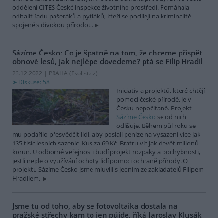
oddělení CITES České inspekce životního prostředí. Pomáhala
odhalit řadu pašeráků a pytláků, kteří se podílejí na kriminalitě
spojené s divokou přírodou.
Sázíme Česko: Co je špatně na tom, že chceme přispět
obnově lesů, jak nejlépe dovedeme? ptá se Filip Hradil
23.12.2022 | PRAHA (
Ekolist.cz
)
Diskuse: 58
Iniciativ a projektů, které chtějí
pomoci české přírodě, je v
Česku nepočítaně. Projekt
Sázíme Česko
se od nich
odlišuje. Během půl roku se
mu podařilo přesvědčit lidi, aby poslali peníze na vysazení více jak
135 tisíc lesních sazenic. Kus za 69 Kč. Bratru víc jak devět milionů
korun. U odborné veřejnosti budí projekt rozpaky a pochybnosti,
jestli nejde o využívání ochoty lidí pomoci ochraně přírody. O
projektu Sázíme Česko jsme mluvili s jedním ze zakladatelů Filipem
Hradilem.
Jsme tu od toho, aby se fotovoltaika dostala na
pražské střechy kam to jen půjde, říká Jaroslav Klusák