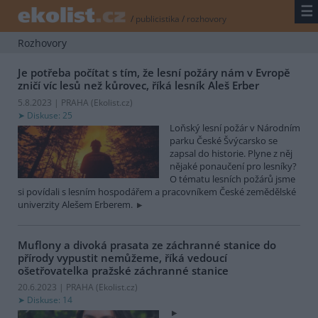
☰
/
publicistika
/
rozhovory
Rozhovory
Je potřeba počítat s tím, že lesní požáry nám v Evropě
zničí víc lesů než kůrovec, říká lesník Aleš Erber
5.8.2023 | PRAHA (
Ekolist.cz
)
Diskuse: 25
Loňský lesní požár v Národním
parku České Švýcarsko se
zapsal do historie. Plyne z něj
nějaké ponaučení pro lesníky?
O tématu lesních požárů jsme
si povídali s lesním hospodářem a pracovníkem České zemědělské
univerzity Alešem Erberem.
Muflony a divoká prasata ze záchranné stanice do
přírody vypustit nemůžeme, říká vedoucí
ošetřovatelka pražské záchranné stanice
20.6.2023 | PRAHA (
Ekolist.cz
)
Diskuse: 14