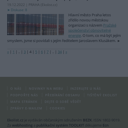
19.12.2022 | PRAHA (
Ekolist.cz
)
Diskuse: 8
Hlavní město Praha letos
zřídilo novou městskou
organizaci s názvem
Pražské
společenství obnovitelné
energie
. O tom, co má být jejím
smyslem, jsme si povídali s jejím ředitelem Jaroslavem Klusákem.
«
|
1
|
..
|
3
|
4
|
5
|
6
|
7
|
..
|
34
|
»
O NÁS
NOVINKY NA WEBU
INZERUJTE U NÁS
PODPOŘTE NÁS
PŘEBÍRÁNÍ OBSAHU
TIŠTĚNÝ EKOLIST
MAPA STRÁNEK
DEJTE O SOBĚ VĚDĚT
ZPRÁVY E-MAILEM
COOKIES
Ekolist.cz
je vydáván občanským sdružením
BEZK
. ISSN 1802-9019.
Za
webhosting
a
publikační systém TOOLKIT
děkujeme
Ecn