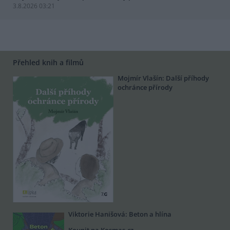
3.8.2026 03:21
Přehled knih a filmů
Mojmír Vlašín: Další příhody
ochránce přírody
Viktorie Hanišová: Beton a hlína