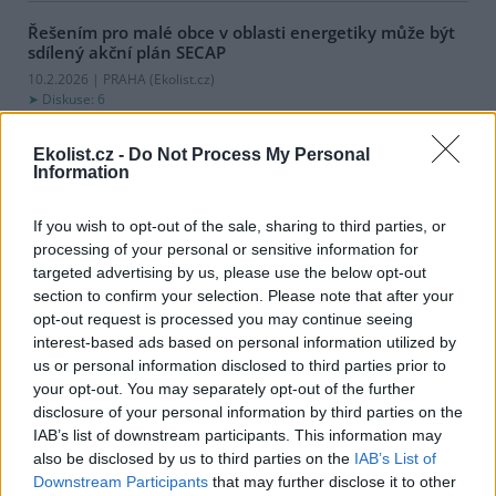
Řešením pro malé obce v oblasti energetiky může být
sdílený akční plán SECAP
10.2.2026 | PRAHA (
Ekolist.cz
)
Diskuse: 6
Akční plán pro udržitelnou
energetiku a klima (SECAP) se
Ekolist.cz -
Do Not Process My Personal
stal klíčovým strategickým
Information
nástrojem pro komunální
energetiku. Navazuje na
závazek v rámci Paktu starostů a primátorů, iniciovaného
If you wish to opt-out of the sale, sharing to third parties, or
Evropskou komisí. Sdílený SECAP přináší menším obcím možnost
processing of your personal or sensitive information for
vytvořit společný plán a snížit náklady na jeho přípravu.
targeted advertising by us, please use the below opt-out
section to confirm your selection. Please note that after your
opt-out request is processed you may continue seeing
Sezóna malých zajíčků začala. Jak správně postupovat
při jejich nálezech?
interest-based ads based on personal information utilized by
us or personal information disclosed to third parties prior to
6.2.2026 | PRAHA (
Ekolist.cz
)
Na pohotovostním telefonu
your opt-out. You may separately opt-out of the further
Pražské zvířecí záchranky
disclosure of your personal information by third parties on the
zazněla první letošní informace
IAB’s list of downstream participants. This information may
o nálezu novorozeného zajíčka
also be disclosed by us to third parties on the
IAB’s List of
2. února. A od toho dne se
Downstream Participants
that may further disclose it to other
podobná zpráva opakovala už 3krát. Rodí se zajíčci. Ve městech je