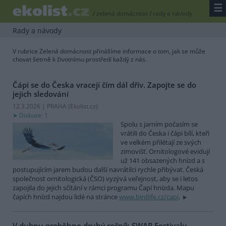
☰
/
zelená domácnost
/
rady a návody
Rady a návody
V rubrice Zelená domácnost přinášíme informace o tom, jak se může
chovat šetrně k životnímu prostředí každý z nás.
Čápi se do Česka vracejí čím dál dřív. Zapojte se do
jejich sledování
12.3.2026 | PRAHA (
Ekolist.cz
)
Diskuse: 1
Spolu s jarním počasím se
vrátili do Česka i čápi bílí, kteří
ve velkém přilétají ze svých
zimovišť. Ornitologové evidují
už 141 obsazených hnízd a s
postupujícím jarem budou další navrátilci rychle přibývat. Česká
společnost ornitologická (ČSO) vyzývá veřejnost, aby se i letos
zapojila do jejich sčítání v rámci programu Čapí hnízda. Mapu
čapích hnízd najdou lidé na stránce
www.birdlife.cz/capi
.
V dubnu proběhne druhý ročník SWAP Festivalu