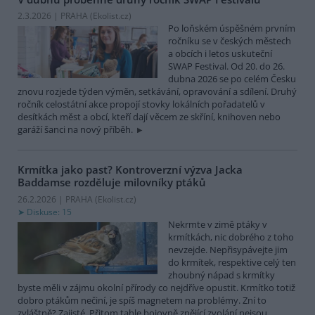
2.3.2026 | PRAHA (
Ekolist.cz
)
Po loňském úspěšném prvním
ročníku se v českých městech
a obcích i letos uskuteční
SWAP Festival. Od 20. do 26.
dubna 2026 se po celém Česku
znovu rozjede týden výměn, setkávání, opravování a sdílení. Druhý
ročník celostátní akce propojí stovky lokálních pořadatelů v
desítkách měst a obcí, kteří dají věcem ze skříní, knihoven nebo
garáží šanci na nový příběh.
Krmítka jako past? Kontroverzní výzva Jacka
Baddamse rozděluje milovníky ptáků
26.2.2026 | PRAHA (
Ekolist.cz
)
Diskuse: 15
Nekrmte v zimě ptáky v
krmítkách, nic dobrého z toho
nevzejde. Nepřisypávejte jim
do krmítek, respektive celý ten
zhoubný nápad s krmítky
byste měli v zájmu okolní přírody co nejdříve opustit. Krmítko totiž
dobro ptákům nečiní, je spíš magnetem na problémy. Zní to
zvláštně? Zajisté. Přitom tahle bojovně znějící zvolání nejsou