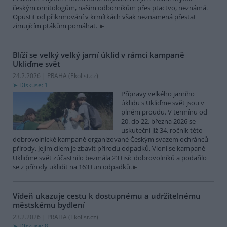
českým ornitologům, našim odborníkům přes ptactvo, neznámá.
Opustit od přikrmování v krmítkách však neznamená přestat
zimujícím ptákům pomáhat.
Blíží se velký velký jarní úklid v rámci kampaně
Ukliďme svět
24.2.2026 | PRAHA (
Ekolist.cz
)
Diskuse: 1
Přípravy velkého jarního
úklidu s Ukliďme svět jsou v
plném proudu. V termínu od
20. do 22. března 2026 se
uskuteční již 34. ročník této
dobrovolnické kampaně organizované Českým svazem ochránců
přírody. Jejím cílem je zbavit přírodu odpadků. Vloni se kampaně
Ukliďme svět zúčastnilo bezmála 23 tisíc dobrovolníků a podařilo
se z přírody uklidit na 163 tun odpadků.
Vídeň ukazuje cestu k dostupnému a udržitelnému
městskému bydlení
23.2.2026 | PRAHA (
Ekolist.cz
)
Diskuse: 8