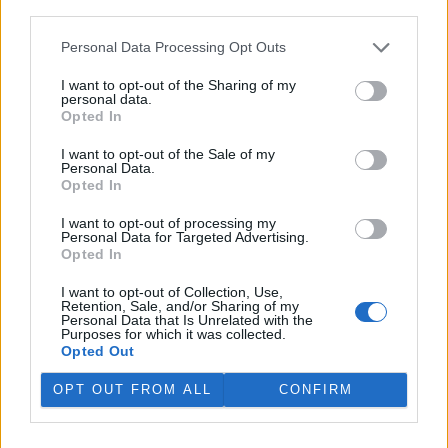
third parties.
ovšem vysoká pravděpodobnost, že je nalezne pes, kočka, straka či
člověk netušící, jak se správně zachovat. Proto stojí za to si zásady
správného postupu při nálezu malého zajíčka zopakovat.
Personal Data Processing Opt Outs
I want to opt-out of the Sharing of my
personal data.
Chcete zachránit planetu? Jezte vnitřnosti
Opted In
5.2.2026 | PRAHA (
Ekolist.cz
)
Diskuse: 18
I want to opt-out of the Sale of my
Jíst méně masa, aby se
Personal Data.
podařilo snížit emise
Opted In
skleníkových plynů. To zní jako
docela rozumný plán, jak
I want to opt-out of processing my
pomoci životnímu prostředí,
Personal Data for Targeted Advertising.
planetě. Alespoň než zvíte, že rozdíl v emisní bilanci mezi
Opted In
veganskou a masitou lidskou stravou není zase tak zásadní.
Řešením je tedy spíš proměna stravovacích návyků širší populace.
I want to opt-out of Collection, Use,
Ovšem ne taková, s jak by si vegani asi představovali.
Retention, Sale, and/or Sharing of my
Personal Data that Is Unrelated with the
Purposes for which it was collected.
Opted Out
Energetická flexibilita v českých domácnostech má
potenciál, potvrdilo první testování
OPT OUT FROM ALL
CONFIRM
2.2.2026 | PRAHA (
Ekolist.cz
)
Diskuse: 8
Rozvoj obnovitelných zdrojů,