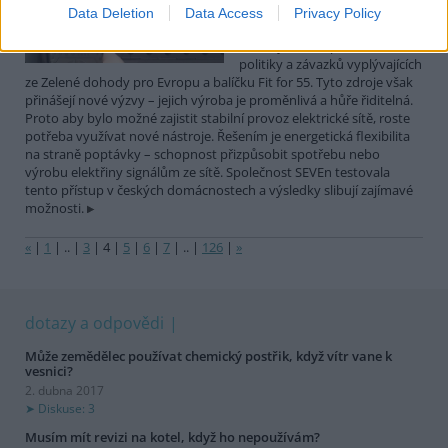
zejména solárních a větrných
Data Deletion
Data Access
Privacy Policy
elektráren, je klíčovým
nástrojem evropské klimatické
politiky a závazků vyplývajících
ze Zelené dohody pro Evropu a balíčku Fit for 55. Tyto zdroje však
přinášejí nové výzvy – jejich výroba je proměnlivá a hůře řiditelná.
Proto aby bylo možné zajistit stabilní provoz elektrické sítě, roste
potřeba využívat nové nástroje. Řešením je energetická flexibilita
na straně poptávky – schopnost přizpůsobit spotřebu nebo
výrobu elektřiny signálům ze sítě. Společnost SEVEn testovala
tento přístup v českých domácnostech a výsledky slibují zajímavé
možnosti.
«
|
1
|
..
|
3
|
4
|
5
|
6
|
7
|
..
|
126
|
»
dotazy a odpovědi
Může zemědělec používat chemický postřik, když vítr vane k
vesnici?
2. dubna 2017
Diskuse: 3
Musím mít revizi na kotel, když ho nepoužívám?