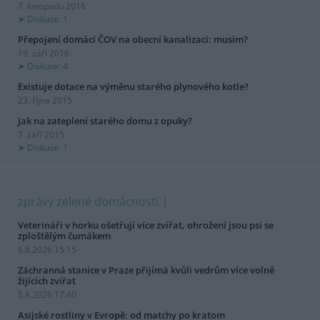
7. listopadu 2016
Diskuse: 1
Přepojení domácí ČOV na obecní kanalizaci: musím?
19. září 2016
Diskuse: 4
Existuje dotace na výměnu starého plynového kotle?
23. října 2015
Jak na zateplení starého domu z opuky?
7. září 2015
Diskuse: 1
zprávy zelené domácnosti
Veterináři v horku ošetřují více zvířat, ohrožení jsou psi se
zploštělým čumákem
6.8.2026 15:15
Záchranná stanice v Praze přijímá kvůli vedrům více volně
žijících zvířat
5.8.2026 17:40
Asijské rostliny v Evropě: od matchy po kratom