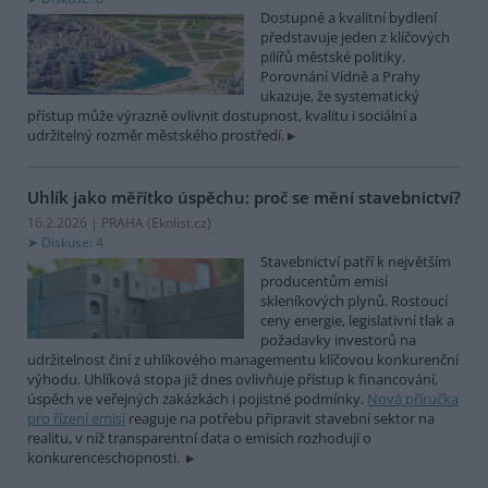
Dostupné a kvalitní bydlení
představuje jeden z klíčových
pilířů městské politiky.
Porovnání Vídně a Prahy
ukazuje, že systematický
přístup může výrazně ovlivnit dostupnost, kvalitu i sociální a
udržitelný rozměr městského prostředí.
Uhlík jako měřítko úspěchu: proč se mění stavebnictví?
16.2.2026 | PRAHA (
Ekolist.cz
)
Diskuse: 4
Stavebnictví patří k největším
producentům emisí
skleníkových plynů. Rostoucí
ceny energie, legislativní tlak a
požadavky investorů na
udržitelnost činí z uhlíkového managementu klíčovou konkurenční
výhodu. Uhlíková stopa již dnes ovlivňuje přístup k financování,
úspěch ve veřejných zakázkách i pojistné podmínky.
Nová příručka
pro řízení emisí
reaguje na potřebu připravit stavební sektor na
realitu, v níž transparentní data o emisích rozhodují o
konkurenceschopnosti.