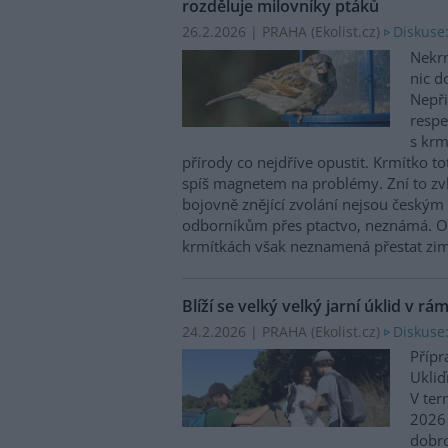
rozděluje milovníky ptáků
26.2.2026 | PRAHA (
Ekolist.cz
)
Diskuse
Nekrm
nic d
Nepři
respe
s krm
přírody co nejdříve opustit. Krmítko to
spíš magnetem na problémy. Zní to zvlá
bojovně znějící zvolání nejsou českým
odborníkům přes ptactvo, neznámá. Op
krmítkách však neznamená přestat z
Blíží se velký velký jarní úklid v 
24.2.2026 | PRAHA (
Ekolist.cz
)
Diskuse:
Přípr
Ukliď
V ter
2026 
dobr