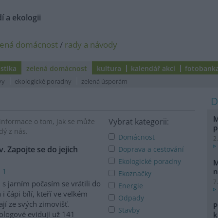
í a ekologii
lená domácnost
/
rady a návody
istika
zelená domácnost
kultura
kalendář akcí
fotobank
vy
ekologické poradny
zelená úsporám
M
Vybrat kategorii:
informace o tom, jak se může
p
dý z nás.
Domácnost
2
v. Zapojte se do jejich
Doprava a cestování
Ekologické poradny
M
n
 1
Ekoznačky
7
 s jarním počasím se vrátili do
Energie
 i čápi bílí, kteří ve velkém
Odpady
tají ze svých zimovišť.
P
Stavby
ologové evidují už 141
k