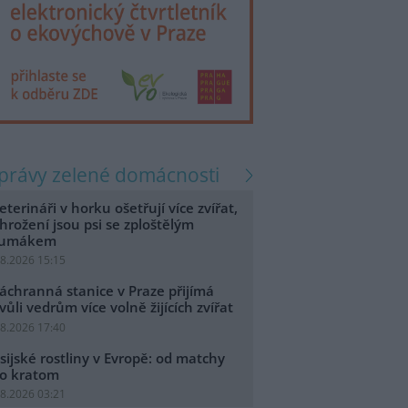
zprávy zelené domácnosti
eterináři v horku ošetřují více zvířat,
hrožení jsou psi se zploštělým
čumákem
.8.2026 15:15
áchranná stanice v Praze přijímá
vůli vedrům více volně žijících zvířat
.8.2026 17:40
sijské rostliny v Evropě: od matchy
o kratom
.8.2026 03:21