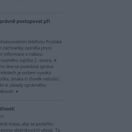
správně postupovat při
hotovostním telefonu Pražské
cí záchranky zazněla první
ní informace o nálezu
ozeného zajíčka 2. února. A
ho dne se podobná zpráva
e městech je ovšem vysoká
ka, straka či člověk netušící,
 to si zásady správného
pakovat.
třnosti
18
méně masa, aby se podařilo
t emise skleníkových plynů. To