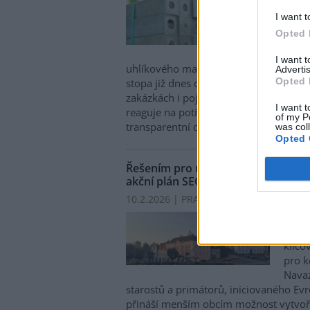
produ
I want t
plynů
Opted 
legis
inves
I want 
uhlíkového managementu klíčovou ko
Advertis
Opted 
stopa již dnes ovlivňuje přístup k fin
zakázkách i pojistné podmínky.
Nová p
I want t
reaguje na potřebu připravit stavební se
of my P
transparentní data o emisích rozhodu
was col
Opted 
Řešením pro malé obce v oblasti e
akční plán SECAP
10.2.2026 | PRAHA (
Ekolist.cz
)
Diskuse:
Akční
energ
klíčo
pro k
Navaz
starostů a primátorů, iniciovaného Ev
přináší menším obcím možnost vytvořit