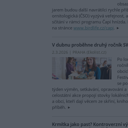
obsaz
jarem budou další navrátilci rychle př
ornitologická (ČSO) vyzývá veřejnost, ab
sčítání v rámci programu Čapí hnízda.
na stránce
www.birdlife.cz/capi
.
V dubnu proběhne druhý ročník S
2.3.2026 | PRAHA (
Ekolist.cz
)
Po l
roční
obcíc
Festi
se po
týden výměn, setkávání, opravování a 
celostátní akce propojí stovky lokální
a obcí, kteří dají věcem ze skříní, kni
příběh.
Krmítka jako past? Kontroverzní 