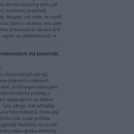
ako docela rozumný plán, jak
i životnímu prostředí,
tě. Alespoň než zvíte, že rozdíl
itou lidskou stravou není zase
ěna stravovacích návyků širší
 vegani asi představovali.
domácnostech má potenciál,
8
j obnovitelných zdrojů,
na solárních a větrných
ráren, je klíčovým nástrojem
ské klimatické politiky a
ků vyplývajících ze Zelené
 Tyto zdroje však přinášejí
vá a hůře řiditelná. Proto aby
trické sítě, roste potřeba
getická flexibilita na straně
třebu nebo výrobu elektřiny