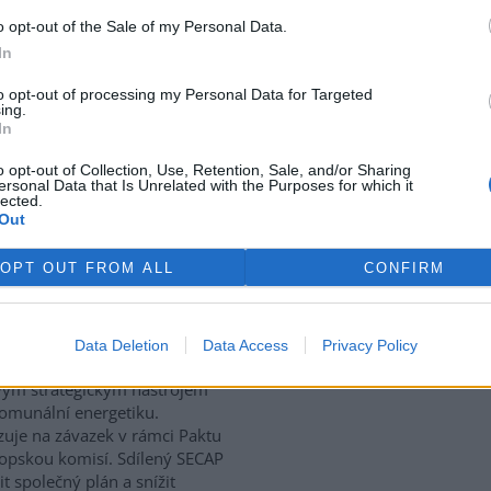
centům emisí skleníkových
o opt-out of the Sale of my Personal Data.
. Rostoucí ceny energie,
In
lativní tlak a požadavky
torů na udržitelnost činí z
to opt-out of processing my Personal Data for Targeted
nkurenční výhodu. Uhlíková
ing.
In
ancování, úspěch ve veřejných
říručka pro řízení emisí
o opt-out of Collection, Use, Retention, Sale, and/or Sharing
ktor na realitu, v níž
ersonal Data that Is Unrelated with the Purposes for which it
jí o konkurenceschopnosti.
lected.
Out
nergetiky může být sdílený
OPT OUT FROM ALL
CONFIRM
 6
 plán pro udržitelnou
Data Deletion
Data Access
Privacy Policy
etiku a klima (SECAP) se stal
vým strategickým nástrojem
omunální energetiku.
uje na závazek v rámci Paktu
ropskou komisí. Sdílený SECAP
 společný plán a snížit