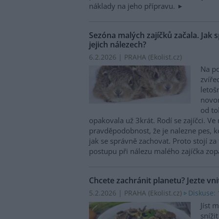
náklady na jeho přípravu.
Sezóna malých zajíčků začala. Jak 
jejich nálezech?
6.2.2026 | PRAHA (
Ekolist.cz
)
Na po
zvíře
letoš
novor
od to
opakovala už 3krát. Rodí se zajíčci. V
pravděpodobnost, že je nalezne pes, koč
jak se správně zachovat. Proto stojí za
postupu při nálezu malého zajíčka zo
Chcete zachránit planetu? Jezte vni
5.2.2026 | PRAHA (
Ekolist.cz
)
Diskuse: 
Jíst 
sníži