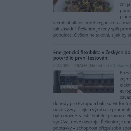
zní j
pomoc
plane
v emisní bilanci mezi veganskou a mas
tak zásadní. Řešením je tedy spíš prom
populace. Ovšem ne taková, s jak by si
Energetická flexibilita v českých 
potvrdilo první testování
2.2.2026 | PRAHA (
Ekolist.cz
)
Diskuse: 
Rozvo
zejmé
elekt
evrop
závaz
dohody pro Evropu a balíčku Fit for 55.
nové výzvy – jejich výroba je proměnli
bylo možné zajistit stabilní provoz elek
využívat nové nástroje. Řešením je ener
poptávky – schopnost přizpůsobit spo