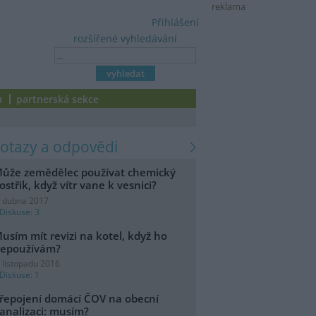
reklama
Přihlášení
rozšířené vyhledávání
a
partnerská sekce
dotazy a odpovědi
ůže zemědělec používat chemický
ostřik, když vítr vane k vesnici?
. dubna 2017
Diskuse: 3
usím mít revizi na kotel, když ho
epoužívám?
. listopadu 2016
Diskuse: 1
řepojení domácí ČOV na obecní
analizaci: musím?