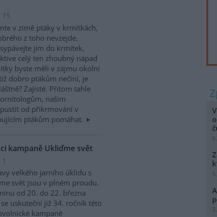
: 15
te v zimě ptáky v krmítkách,
obrého z toho nevzejde.
sypávejte jim do krmítek,
ktive celý ten zhoubný nápad
ítky byste měli v zájmu okolní
tiž dobro ptákům nečiní, je
štně? Zajisté. Přitom tahle
 ornitologům, našim
ustit od přikrmování v
V
o
imujícím ptákům pomáhat.
6
rámci kampaně Ukliďme svět
Z
 1
k
avy velkého jarního úklidu s
5
me svět jsou v plném proudu.
A
mínu od 20. do 22. března
p
se uskuteční již 34. ročník této
3
ovolnické kampaně