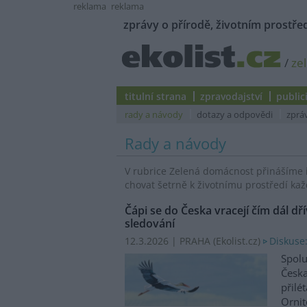
reklama
reklama
zprávy o přírodě, životním prostřed
/
ze
titulní strana
zpravodajství
public
rady a návody
dotazy a odpovědi
zprá
Rady a návody
V rubrice Zelená domácnost přinášíme 
chovat šetrně k životnímu prostředí kaž
Čápi se do Česka vracejí čím dál dří
sledování
12.3.2026 | PRAHA (
Ekolist.cz
)
Diskuse:
Spolu
Česka
přilé
Ornit