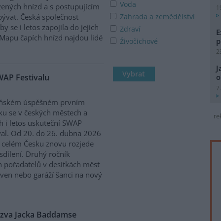
Voda
ených hnízd a s postupujícím
1
ibývat. Česká společnost
Zahrada a zemědělství
y se i letos zapojila do jejich
Zdraví
E
 Mapu čapích hnízd najdou lidé
p
Živočichové
2
J
WAP Festivalu
o
7
oňském úspěšném prvním
ku se v českých městech a
re
h i letos uskuteční SWAP
val. Od 20. do 26. dubna 2026
 celém Česku znovu rozjede
sdílení. Druhý ročník
ch pořadatelů v desítkách měst
hoven nebo garáží šanci na nový
výzva Jacka Baddamse