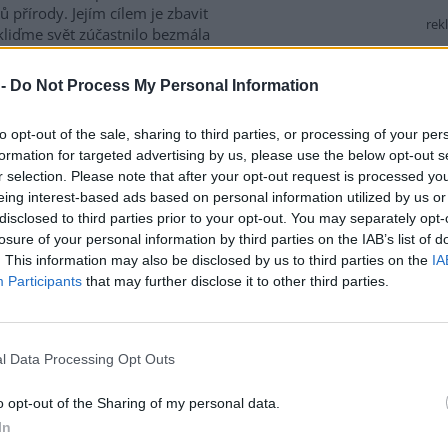
řírody. Jejím cílem je zbavit
rek
liďme svět zúčastnilo bezmála
řírody uklidit na 163 tun
 -
Do Not Process My Personal Information
 a udržitelnému
to opt-out of the sale, sharing to third parties, or processing of your per
formation for targeted advertising by us, please use the below opt-out s
r selection. Please note that after your opt-out request is processed y
 8
eing interest-based ads based on personal information utilized by us or
pné a kvalitní bydlení
disclosed to third parties prior to your opt-out. You may separately opt-
tavuje jeden z klíčových pilířů
losure of your personal information by third parties on the IAB’s list of
ké politiky. Porovnání Vídně a
. This information may also be disclosed by us to third parties on the
IA
 ukazuje, že systematický
Participants
that may further disclose it to other third parties.
up může výrazně ovlivnit
telný rozměr městského
l Data Processing Opt Outs
e mění stavebnictví?
o opt-out of the Sharing of my personal data.
 4
In
bnictví patří k největším