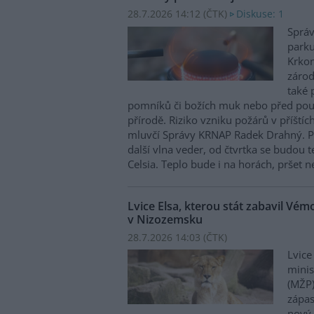
28.7.2026 14:12 (
ČTK
)
Diskuse: 1
Správ
parku
Krkon
zárod
také 
pomníků či božích muk nebo před pou
přírodě. Riziko vzniku požárů v příštíc
mluvčí Správy KRNAP Radek Drahný. P
další vlna veder, od čtvrtka se budou 
Celsia. Teplo bude i na horách, pršet 
Lvice Elsa, kterou stát zabavil Vé
v Nizozemsku
28.7.2026 14:03 (
ČTK
)
Lvice
minis
(MŽP)
zápas
nový