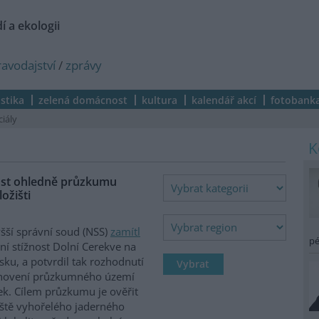
í a ekologii
ravodajství
/
zprávy
istika
zelená domácnost
kultura
kalendář akcí
fotobank
ciály
nost ohledně průzkumu
ožišti
šší správní soud (NSS)
zamítl
pé
ní stížnost Dolní Cerekve na
vsku, a potvrdil tak rozhodnutí
anovení průzkumného území
k. Cílem průzkumu je ověřit
ště vyhořelého jaderného