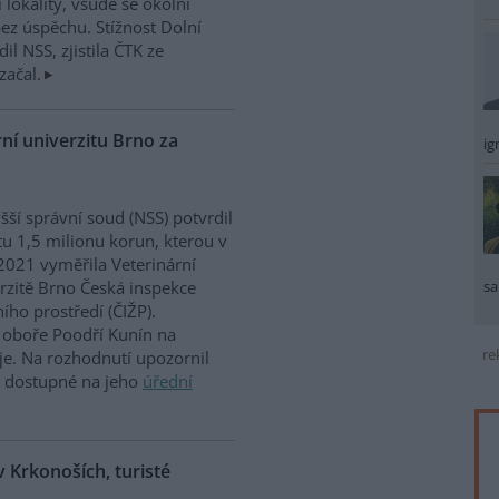
 lokality, všude se okolní
ez úspěchu. Stížnost Dolní
dil NSS, zjistila ČTK ze
začal.
ní univerzitu Brno za
ig
šší správní soud (NSS) potvrdil
u 1,5 milionu korun, kterou v
2021 vyměřila Veterinární
sa
rzitě Brno Česká inspekce
ního prostředí (ČIŽP).
oboře Poodří Kunín na
re
je. Na rozhodnutí upozornil
e dostupné na jeho
úřední
 Krkonoších, turisté