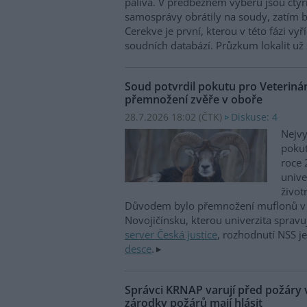
paliva. V předběžném výběru jsou čtyři
samosprávy obrátily na soudy, zatím b
Cerekve je první, kterou v této fázi vyří
soudních databází. Průzkum lokalit už 
Soud potvrdil pokutu pro Veterinár
přemnožení zvěře v oboře
28.7.2026 18:02 (
ČTK
)
Diskuse: 4
Nejvy
pokut
roce 
unive
život
Důvodem bylo přemnožení muflonů v 
Novojičínsku, kterou univerzita spravu
server Česká justice
, rozhodnutí NSS j
desce
.
Správci KRNAP varují před požáry v
zárodky požárů mají hlásit