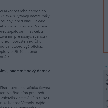
ci Krkonošského národního
 (KRNAP) vyzývají návštěvníky
oš, aby ihned hlásili jakýkoli
ek možného požáru. Varovali
před zapalováním svíček u
žíváním přenosných vařičů v
h dnech poroste, řekl ČTK
odle meteorologů přichází
teploty blížit 40 stupňům
nemá.
molovi, bude mít nový domov
M
a
p
 Elsa, kterou na začátku června
4
terstvo životního prostředí
 zabavilo z nelegálního chovu
D
níka Karlose Vémoly, najde
k
 domov v Nizozemsku. Z