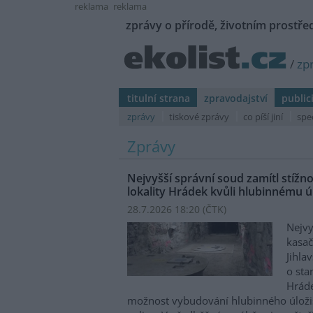
reklama
reklama
zprávy o přírodě, životním prostřed
/
zp
titulní strana
zpravodajství
public
zprávy
tiskové zprávy
co píší jiní
spe
Zprávy
Nejvyšší správní soud zamítl stíž
lokality Hrádek kvůli hlubinnému úl
28.7.2026 18:20 (
ČTK
)
Nejvy
kasač
Jihla
o st
Hráde
možnost vybudování hlubinného úloži