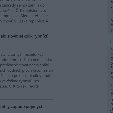
ž
é zahrady šelma zamíří do
v
a,
sdělilo ČTK ministerstvo.
2
ajmira a lva Mera, kteří také
M
h chovů v České republice.
ž
2
elo slovit několik rybníků
7
o
ství Litomyšl muselo kvůli
O
hodobému suchu a nedostatku
o
předčasně slovit pět rybníků.
E
ších vodních ploch hrozí, že při
s
čujícím poklesu hladiny bude
z
s je většina rybníků bez
uje. ČTK to řekl ředitel
7
n
Č
n
n
stihly západ Spojených
j
p