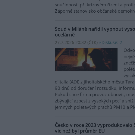
součinnosti při krizovém řízení a prot
Záporné stanovisko občanské demokra
Soud v Miláně nařídil vypnout vysok
ocelárně
27.7.2026 20:32 (
ČTK
)
Diskuse: 2
Odvol
nejvě
zneči
polé
vysok
d’Italia (ADI) z jihoitalského města Tar
90 dnů od doručení rozsudku, informu
Pokud chce firma provoz obnovit, mus
zbývající azbest z vysokých pecí a sní
jemných polétavých prachů PM10 a P
Česko v roce 2023 vyprodukovalo 
víc než byl průměr EU