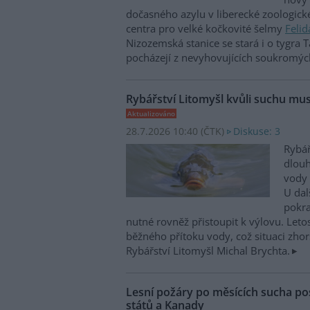
dočasného azylu v liberecké zoologick
centra pro velké kočkovité šelmy
Felid
Nizozemská stanice se stará i o tygra T
pocházejí z nevyhovujících soukromýc
Rybářství Litomyšl kvůli suchu mus
Aktualizováno
28.7.2026 10:40 (
ČTK
)
Diskuse: 3
Rybář
dlou
vody 
U dal
pokra
nutné rovněž přistoupit k výlovu. Leto
běžného přítoku vody, což situaci zhorš
Rybářství Litomyšl Michal Brychta.
Lesní požáry po měsících sucha po
států a Kanady