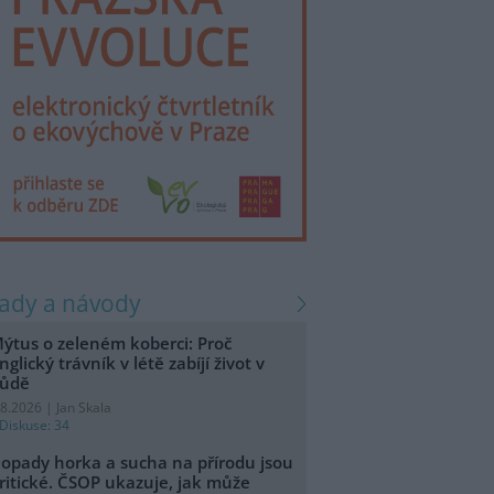
rady a návody
ýtus o zeleném koberci: Proč
nglický trávník v létě zabíjí život v
ůdě
.8.2026 | Jan Skala
Diskuse: 34
opady horka a sucha na přírodu jsou
ritické. ČSOP ukazuje, jak může