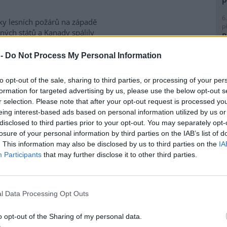
6
ky lesních požárů na západě
p
ných států a Kanady spálily
R
e kilometrů čtverečních půdy. V
p
ckém státě Oregon o víkendu
l
 -
Do Not Process My Personal Information
a desítka požárů podle
metrů čtverečních porostu,
to opt-out of the sale, sharing to third parties, or processing of your per
aci tisíců lidí. V provincii
formation for targeted advertising by us, please use the below opt-out s
dy mezitím propukly nové
r selection. Please note that after your opt-out request is processed y
m kterých udeřily v oblastech
8
eing interest-based ads based on personal information utilized by us or
le kanadského premiéra Marka
K
disclosed to third parties prior to your opt-out. You may separately opt-
dí k nejhorším v historii
O
losure of your personal information by third parties on the IAB’s list of
. This information may also be disclosed by us to third parties on the
IA
9
O
Participants
that may further disclose it to other third parties.
s
ážky, sucho bude kvůli
1
(
l Data Processing Opt Outs
H
ní sucho v Evropě vlivem
p
tické změny zesílilo. Přestože
a
o opt-out of the Sharing of my personal data.
y výrazněji neubývají, vyšší