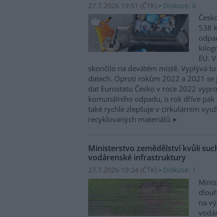
27.7.2026 19:51 (
ČTK
)
Diskuse: 6
Česko
538 
odpad
kilog
EU. V
skončilo na devátém místě. Vyplývá to
datech. Oproti rokům 2022 a 2021 se j
dat Eurostatu Česko v roce 2022 vypr
komunálního odpadu, o rok dříve pak 
také rychle zlepšuje v cirkulárním využ
recyklovaných materiálů.
Ministerstvo zemědělství kvůli su
vodárenské infrastruktury
27.7.2026 19:24 (
ČTK
)
Diskuse: 1
Minis
dlou
na vý
vodár