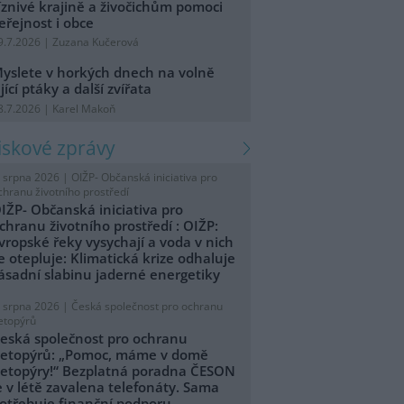
íznivé krajině a živočichům pomoci
eřejnost i obce
9.7.2026 | Zuzana Kučerová
yslete v horkých dnech na volně
ijící ptáky a další zvířata
8.7.2026 | Karel Makoň
tiskové zprávy
. srpna 2026 |
OIŽP- Občanská iniciativa pro
chranu životního prostředí
IŽP- Občanská iniciativa pro
chranu životního prostředí : OIŽP:
vropské řeky vysychají a voda v nich
e otepluje: Klimatická krize odhaluje
ásadní slabinu jaderné energetiky
. srpna 2026 |
Česká společnost pro ochranu
etopýrů
eská společnost pro ochranu
etopýrů: „Pomoc, máme v domě
etopýry!“ Bezplatná poradna ČESON
e v létě zavalena telefonáty. Sama
otřebuje finanční podporu.