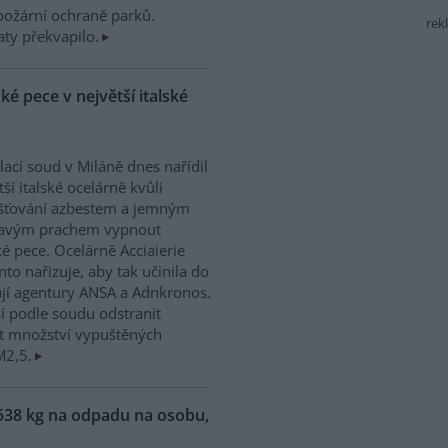
ipožární ochraně parků.
rek
ty překvapilo.
é pece v největší italské
ací soud v Miláně dnes nařídil
tší italské ocelárně kvůli
šťování azbestem a jemným
tavým prachem vypnout
é pece. Ocelárně Acciaierie
anto nařizuje, aby tak učinila do
jí agentury ANSA a Adnkronos.
í podle soudu odstranit
žit množství vypuštěných
M2,5.
538 kg na odpadu na osobu,