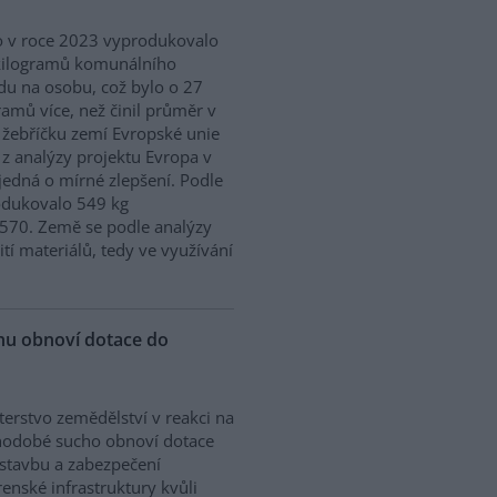
 v roce 2023 vyprodukovalo
kilogramů komunálního
u na osobu, což bylo o 27
ramů více, než činil průměr v
 žebříčku zemí Evropské unie
 z analýzy projektu Evropa v
edná o mírné zlepšení. Podle
odukovalo 549 kg
570. Země se podle analýzy
ití materiálů, tedy ve využívání
chu obnoví dotace do
terstvo zemědělství v reakci na
hodobé sucho obnoví dotace
stavbu a zabezpečení
enské infrastruktury kvůli