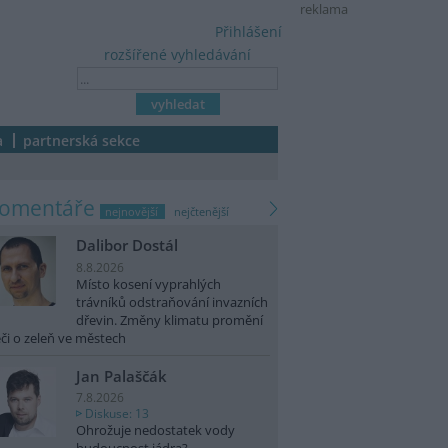
reklama
Přihlášení
rozšířené vyhledávání
a
partnerská sekce
komentáře
nejnovější
nejčtenější
Dalibor Dostál
8.8.2026
Místo kosení vyprahlých
trávníků odstraňování invazních
dřevin. Změny klimatu promění
či o zeleň ve městech
Jan Palaščák
7.8.2026
Diskuse: 13
Ohrožuje nedostatek vody