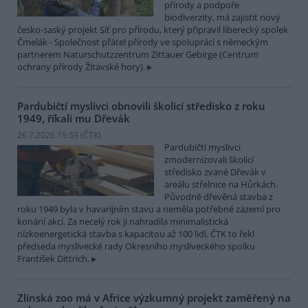
přírody a podpoře
biodiverzity, má zajistit nový
česko-saský projekt Síť pro přírodu, který připravil liberecký spolek
Čmelák - Společnost přátel přírody ve spolupráci s německým
partnerem Naturschutzzentrum Zittauer Gebirge (Centrum
ochrany přírody Žitavské hory).
Pardubičtí myslivci obnovili školicí středisko z roku
1949, říkali mu Dřevák
26.7.2026 15:59 (
ČTK
)
Pardubičtí myslivci
zmodernizovali školicí
středisko zvané Dřevák v
areálu střelnice na Hůrkách.
Původně dřevěná stavba z
roku 1949 byla v havarijním stavu a neměla potřebné zázemí pro
konání akcí. Za necelý rok ji nahradila minimalistická
nízkoenergetická stavba s kapacitou až 100 lidí. ČTK to řekl
předseda myslivecké rady Okresního mysliveckého spolku
František Dittrich.
Zlínská zoo má v Africe výzkumný projekt zaměřený na