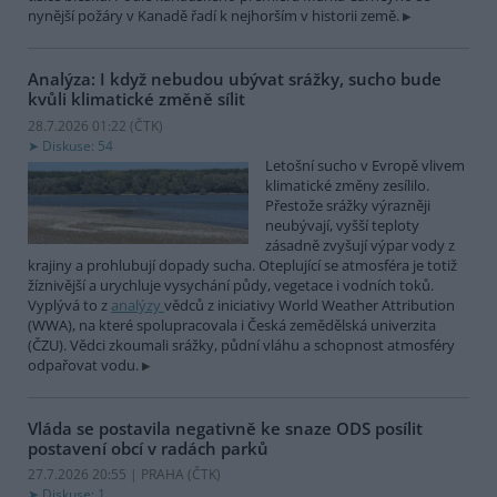
nynější požáry v Kanadě řadí k nejhorším v historii země.
Analýza: I když nebudou ubývat srážky, sucho bude
kvůli klimatické změně sílit
28.7.2026 01:22 (
ČTK
)
Diskuse: 54
Letošní sucho v Evropě vlivem
klimatické změny zesílilo.
Přestože srážky výrazněji
neubývají, vyšší teploty
zásadně zvyšují výpar vody z
krajiny a prohlubují dopady sucha. Oteplující se atmosféra je totiž
žíznivější a urychluje vysychání půdy, vegetace i vodních toků.
Vyplývá to z
analýzy
vědců z iniciativy World Weather Attribution
(WWA), na které spolupracovala i Česká zemědělská univerzita
(ČZU). Vědci zkoumali srážky, půdní vláhu a schopnost atmosféry
odpařovat vodu.
Vláda se postavila negativně ke snaze ODS posílit
postavení obcí v radách parků
27.7.2026 20:55 | PRAHA (
ČTK
)
Diskuse: 1