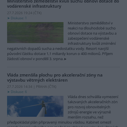
Ministerstvo zemědělství kvůli suchu obnoví dotace do
vodárenské infrastruktury
27.7.2026 19:24 (
ČTK
)
Diskuse: 1
Ministerstvo zemědělství v
reakci na dlouhodobé sucho
obnoví dotace na výstavbu a
zabezpečení vodárenské
infrastruktury kvůli zmírnění
negativních dopadů sucha a nedostatku vody. Resort navýší
původní částku dotace 1,1 miliardy korun o 400 milionů. Příjem
žádostí obnoví v pondělí 3. srpna.
Vláda zmenšila plochu pro akcelerační zóny na
výstavbu větrných elektráren
27.7.2026 14:34 | PRAHA (
ČTK
)
Diskuse: 6
Vláda dnes schválila vymezení
takzvaných akceleračních zón
pro rozvoj obnovitelných
zdrojů energie ve výrazně
menším rozsahu, než
předpokládal plán připravený minulou vládou. Kabinet omezil