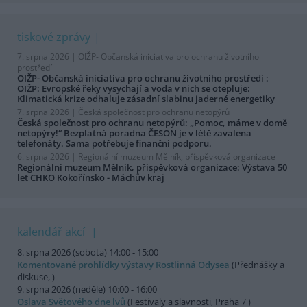
tiskové zprávy
7. srpna 2026 |
OIŽP- Občanská iniciativa pro ochranu životního
prostředí
OIŽP- Občanská iniciativa pro ochranu životního prostředí :
OIŽP: Evropské řeky vysychají a voda v nich se otepluje:
Klimatická krize odhaluje zásadní slabinu jaderné energetiky
7. srpna 2026 |
Česká společnost pro ochranu netopýrů
Česká společnost pro ochranu netopýrů: „Pomoc, máme v domě
netopýry!“ Bezplatná poradna ČESON je v létě zavalena
telefonáty. Sama potřebuje finanční podporu.
6. srpna 2026 |
Regionální muzeum Mělník, příspěvková organizace
Regionální muzeum Mělník, příspěvková organizace: Výstava 50
let CHKO Kokořínsko - Máchův kraj
kalendář akcí
8. srpna 2026 (sobota) 14:00 - 15:00
Komentované prohlídky výstavy Rostlinná Odysea
(Přednášky a
diskuse, )
9. srpna 2026 (neděle) 10:00 - 16:00
Oslava Světového dne lvů
(Festivaly a slavnosti, Praha 7 )