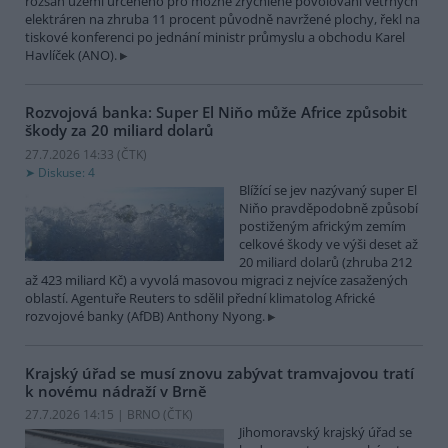
rozsah území určeného pro možné zrychlené povolování větrných
elektráren na zhruba 11 procent původně navržené plochy, řekl na
tiskové konferenci po jednání ministr průmyslu a obchodu Karel
Havlíček (ANO).
Rozvojová banka: Super El Niňo může Africe způsobit
škody za 20 miliard dolarů
27.7.2026 14:33 (
ČTK
)
Diskuse: 4
Blížící se jev nazývaný super El
Niňo pravděpodobně způsobí
postiženým africkým zemím
celkové škody ve výši deset až
20 miliard dolarů (zhruba 212
až 423 miliard Kč) a vyvolá masovou migraci z nejvíce zasažených
oblastí. Agentuře Reuters to sdělil přední klimatolog Africké
rozvojové banky (AfDB) Anthony Nyong.
Krajský úřad se musí znovu zabývat tramvajovou tratí
k novému nádraží v Brně
27.7.2026 14:15 | BRNO (
ČTK
)
Jihomoravský krajský úřad se