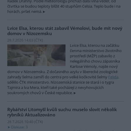
Radek Drahný. Podle meteorologů přichází další vlna veder, od
čtvrtka se budou teploty blížit 40 stupňům Celsia. Teplo bude i na
horách, pršet nemá.
Lvice Elsa, kterou stát zabavil Vémolovi, bude mít nový
domov v Nizozemsku
28.7.2026 14:03 (
ČTK
)
Lvice Elsa, kterou na začátku
června ministerstvo životního
prostředí (MŽP) zabavilo z
nelegálního chovu zápasníka
Karlose Vémoly, najde nový
domov v Nizozemsku. Z dočasného azylu v liberecké zoologické
zahrady šelma zamíří do centra pro velké kočkovité šelmy
Felida,
sdělilo ČTK ministerstvo. Nizozemská stanice se stará i o tygra
Tajmira a lva Mera, kteří také pocházejí z nevyhovujících
soukromých chovů v České republice.
Rybářství Litomyšl kvůli suchu muselo slovit několik
rybníků
Aktualizováno
28.7.2026 10:40 (
ČTK
)
Diskuse: 3