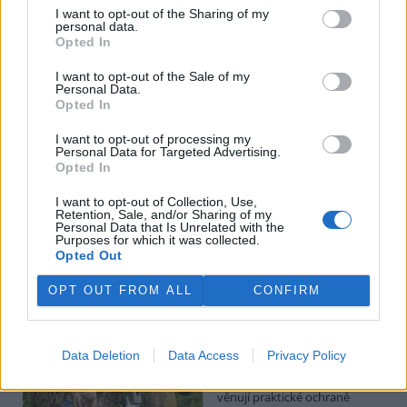
Hádecká planinka je součástí chráněné krajinné oblasti Moravský
I want to opt-out of the Sharing of my
kras, má rozlohu kolem 80 hektarů.
personal data.
Opted In
I po 100 letech je cihlová kanalizace v centru Pardubic
I want to opt-out of the Sale of my
v dobrém stavu
Personal Data.
Opted In
26.7.2026 16:24 | PARDUBICE (
ČTK
)
Diskuse: 1
I want to opt-out of processing my
Historická cihlová kanalizace v
Personal Data for Targeted Advertising.
centru Pardubic je i po více než
Opted In
100 letech v dobrém
technickém stavu. Podle
I want to opt-out of Collection, Use,
vodáren k tomu přispívá
Retention, Sale, and/or Sharing of my
vejčitý profil stok, který zlepšuje jejich samočištění a umožňuje
Personal Data that Is Unrelated with the
Purposes for which it was collected.
odvádět víc vody při přívalových deštích. ČTK to řekl mistr provozu
Opted Out
pardubických vodáren Erik Jandera.
OPT OUT FROM ALL
CONFIRM
Organizace v Česku a Německu chtějí víc
spolupracovat při ochraně přírody
26.7.2026 16:22 | LIBEREC (
ČTK
)
Data Deletion
Data Access
Privacy Policy
Větší spolupráci organizací,
které se v Česku a Německu
věnují praktické ochraně