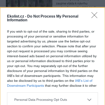
zaujme vláda k návrhu
poslanců opoziční ODS, kteří
chtějí posílit postavení
zástupců obcí a krajů v radách
Ekolist.cz -
Do Not Process My Personal
Information
národních parků. Vyplývá to z předkládací zprávy na vládním
webu. Věcně příslušné ministerstvo životního prostředí podle ní
své stanovisko k příslušné novele o ochraně přírody ve stanovené
If you wish to opt-out of the sale, sharing to third parties, or
lhůtě nedodalo. Kabinet se má novelou zabývat v pondělí. Jeho
processing of your personal or sensitive information for
postoj bude doporučením pro Sněmovnu, v níž má vládní koalice
většinu.
targeted advertising by us, please use the below opt-out
section to confirm your selection. Please note that after your
opt-out request is processed you may continue seeing
Na Hádecké planince u Brna obnovují ochránci
interest-based ads based on personal information utilized by
původní step, vrátí se tam i pastva
us or personal information disclosed to third parties prior to
26.7.2026 17:25 | BRNO (
ČTK
)
your opt-out. You may separately opt-out of the further
Zarostlou část Hádecké
disclosure of your personal information by third parties on the
planinky u Brna chtějí ochránci
IAB’s list of downstream participants. This information may
vrátit do stavu ze 30. let
also be disclosed by us to third parties on the
IAB’s List of
minulého století. V oblasti
obnovují původní step a
Downstream Participants
that may further disclose it to other
teplomilné doubravy. Vrátí se tam i pastva. Cílem je zachránit
third parties.
mizející druhy rostlin a živočichů, jako jsou vzácné orchideje či
motýl jasoň dymnivkový. ČTK to řekl Vilém Jurek z organizace
Personal Data Processing Opt Outs
Rezekvítek, která se o oblast stará. Národní přírodní rezervace