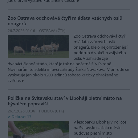
jde o první výstavu kudlanek v Česku.
Zoo Ostrava odchovává čtyři mláďata vzácných oslů
onagerů
26.7.2026 01:16 | OSTRAVA (
ČTK
)
Zoo Ostrava odchovává čtyři
mláďata vzácných oslů
onagerů. Jde o nejohroženější
poddruh divokého asijského
osla. V zahradě žije
dvanáctičlenné stádo, které je tak nejpočetnější v Evropě.
Novinářům to sdělila mluvčí zahrady Šárka Nováková. V přírodě se
vyskytuje jen okolo 1200 jedinců tohoto kriticky ohroženého
zvířete.
Polička na Svitavsku staví v Liboháji pietní místo na
bývalém popravišti
26.7.2026 00:36 | POLIČKA (
ČTK
)
Diskuse: 17
V lesoparku Liboháj v Poličce
na Svitavsku začalo město
budovat pietní místo