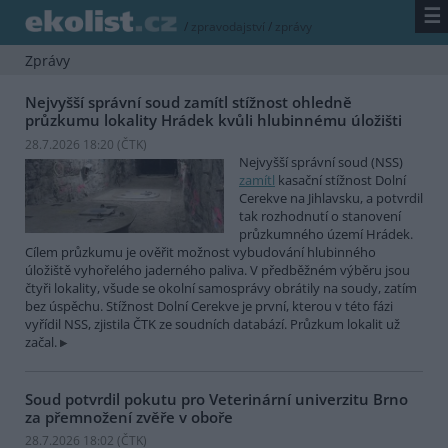
☰
/
zpravodajství
/
zprávy
Zprávy
Nejvyšší správní soud zamítl stížnost ohledně
průzkumu lokality Hrádek kvůli hlubinnému úložišti
28.7.2026 18:20 (
ČTK
)
Nejvyšší správní soud (NSS)
zamítl
kasační stížnost Dolní
Cerekve na Jihlavsku, a potvrdil
tak rozhodnutí o stanovení
průzkumného území Hrádek.
Cílem průzkumu je ověřit možnost vybudování hlubinného
úložiště vyhořelého jaderného paliva. V předběžném výběru jsou
čtyři lokality, všude se okolní samosprávy obrátily na soudy, zatím
bez úspěchu. Stížnost Dolní Cerekve je první, kterou v této fázi
vyřídil NSS, zjistila ČTK ze soudních databází. Průzkum lokalit už
začal.
Soud potvrdil pokutu pro Veterinární univerzitu Brno
za přemnožení zvěře v oboře
28.7.2026 18:02 (
ČTK
)