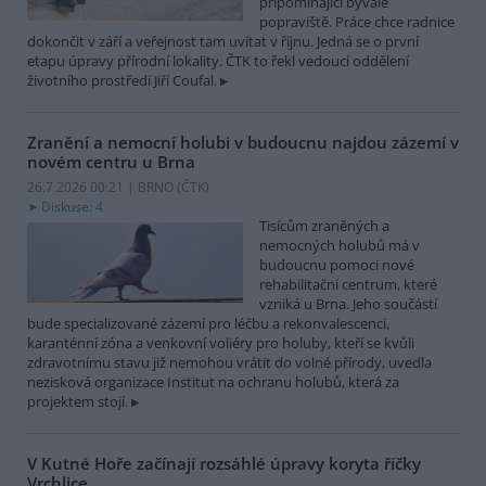
připomínající bývalé
popraviště. Práce chce radnice
dokončit v září a veřejnost tam uvítat v říjnu. Jedná se o první
etapu úpravy přírodní lokality. ČTK to řekl vedoucí oddělení
životního prostředí Jiří Coufal.
Zranění a nemocní holubi v budoucnu najdou zázemí v
novém centru u Brna
26.7.2026 00:21 | BRNO (
ČTK
)
Diskuse: 4
Tisícům zraněných a
nemocných holubů má v
budoucnu pomoci nové
rehabilitační centrum, které
vzniká u Brna. Jeho součástí
bude specializované zázemí pro léčbu a rekonvalescenci,
karanténní zóna a venkovní voliéry pro holuby, kteří se kvůli
zdravotnímu stavu již nemohou vrátit do volné přírody, uvedla
nezisková organizace Institut na ochranu holubů, která za
projektem stojí.
V Kutné Hoře začínají rozsáhlé úpravy koryta říčky
Vrchlice