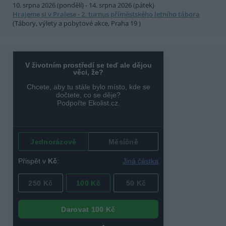
10. srpna 2026 (pondělí) - 14. srpna 2026 (pátek)
Hrajeme si v Pralese - 2. turnus příměstského letního tábora
(Tábory, výlety a pobytové akce, Praha 19 )