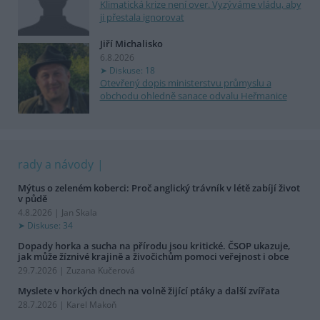
Klimatická krize není over. Vyzýváme vládu, aby
ji přestala ignorovat
Jiří Michalisko
6.8.2026
Diskuse: 18
Otevřený dopis ministerstvu průmyslu a
obchodu ohledně sanace odvalu Heřmanice
rady a návody
Mýtus o zeleném koberci: Proč anglický trávník v létě zabíjí život
v půdě
4.8.2026 | Jan Skala
Diskuse: 34
Dopady horka a sucha na přírodu jsou kritické. ČSOP ukazuje,
jak může žíznivé krajině a živočichům pomoci veřejnost i obce
29.7.2026 | Zuzana Kučerová
Myslete v horkých dnech na volně žijící ptáky a další zvířata
28.7.2026 | Karel Makoň