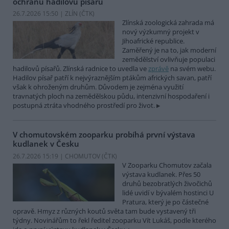
ochranu hadilovů písařů
26.7.2026 15:50 | ZLÍN (
ČTK
)
Zlínská zoologická zahrada má
nový výzkumný projekt v
Jihoafrické republice.
Zaměřený je na to, jak moderní
zemědělství ovlivňuje populaci
hadilovů písařů. Zlínská radnice to uvedla ve
zprávě
na svém webu.
Hadilov písař patří k nejvýraznějším ptákům afrických savan, patří
však k ohroženým druhům. Důvodem je zejména využití
travnatých ploch na zemědělskou půdu, intenzivní hospodaření i
postupná ztráta vhodného prostředí pro život.
V chomutovském zooparku probíhá první výstava
kudlanek v Česku
26.7.2026 15:19 | CHOMUTOV (
ČTK
)
V Zooparku Chomutov začala
výstava kudlanek. Přes 50
druhů bezobratlých živočichů
lidé uvidí v bývalém hostinci U
Pratura, který je po částečné
opravě. Hmyz z různých koutů světa tam bude vystavený tři
týdny. Novinářům to řekl ředitel zooparku Vít Lukáš, podle kterého