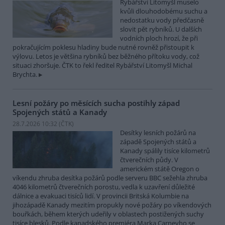
Rybářství Litomyšl muselo
kvůli dlouhodobému suchu a
nedostatku vody předčasně
slovit pět rybníků. U dalších
vodních ploch hrozí, že při
pokračujícím poklesu hladiny bude nutné rovněž přistoupit k
výlovu. Letos je většina rybníků bez běžného přítoku vody, což
situaci zhoršuje. ČTK to řekl ředitel Rybářství Litomyšl Michal
Brychta.
Lesní požáry po měsících sucha postihly západ
Spojených států a Kanady
28.7.2026 10:32 (
ČTK
)
Desítky lesních požárů na
západě Spojených států a
Kanady spálily tisíce kilometrů
čtverečních půdy. V
americkém státě Oregon o
víkendu zhruba desítka požárů podle serveru BBC sežehla zhruba
4046 kilometrů čtverečních porostu, vedla k uzavření důležité
dálnice a evakuaci tisíců lidí. V provincii Britská Kolumbie na
jihozápadě Kanady mezitím propukly nové požáry po víkendových
bouřkách, během kterých udeřily v oblastech postižených suchy
tisíce blesků. Podle kanadského premiéra Marka Carneyho se