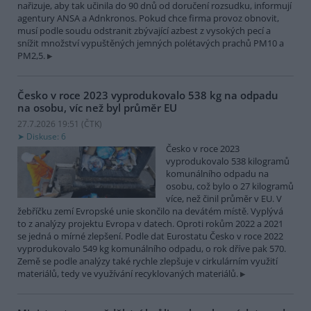
nařizuje, aby tak učinila do 90 dnů od doručení rozsudku, informují
agentury ANSA a Adnkronos. Pokud chce firma provoz obnovit,
musí podle soudu odstranit zbývající azbest z vysokých pecí a
snížit množství vypuštěných jemných polétavých prachů PM10 a
PM2,5.
Česko v roce 2023 vyprodukovalo 538 kg na odpadu
na osobu, víc než byl průměr EU
27.7.2026 19:51 (
ČTK
)
Diskuse: 6
Česko v roce 2023
vyprodukovalo 538 kilogramů
komunálního odpadu na
osobu, což bylo o 27 kilogramů
více, než činil průměr v EU. V
žebříčku zemí Evropské unie skončilo na devátém místě. Vyplývá
to z analýzy projektu Evropa v datech. Oproti rokům 2022 a 2021
se jedná o mírné zlepšení. Podle dat Eurostatu Česko v roce 2022
vyprodukovalo 549 kg komunálního odpadu, o rok dříve pak 570.
Země se podle analýzy také rychle zlepšuje v cirkulárním využití
materiálů, tedy ve využívání recyklovaných materiálů.