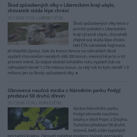
Škod způsobených vlky v Libereckém kraji ubylo,
chovatelé stáda lépe chrání
25.7.2026 17:33 | LIBEREC (
ČTK
)
Škod způsobených vlky letos v
prvním pololetí v Libereckém
kraji výrazně ubylo, chovatelé
zřejmě svá stáda lépe chrání,
řekl ČTK náměstek hejtmana
Jiří Klápště (Spolu). Stát do konce června na náhradách škod
vyplatil chovatelům necelých 436 200 korun, meziročně je to o 63
procent méně. Za stejné období loňského roku vyplatil stát na
náhradách téměř 1,178 milionu korun, za celý rok to bylo téměř 1,9
milionu jen za škody způsobené vlky.
Obnovená naučná stezka v Národním parku Podyjí
představí 58 druhů dřevin
25.7.2026 17:30 | POPICE (
ČTK
)
Správa Národního parku
Podyjí obnovila naučnou
stezku v okolí Popic u Znojma.
Turistům představí 58 druhů
stromů, keřů a lián typických
pro tamní krajinu. Zároveň nabídne moderní způsob poznávání