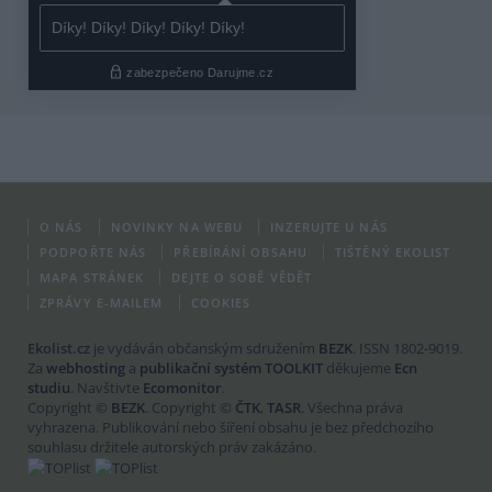
O NÁS
NOVINKY NA WEBU
INZERUJTE U NÁS
PODPOŘTE NÁS
PŘEBÍRÁNÍ OBSAHU
TIŠTĚNÝ EKOLIST
MAPA STRÁNEK
DEJTE O SOBĚ VĚDĚT
ZPRÁVY E-MAILEM
COOKIES
Ekolist.cz
je vydáván občanským sdružením
BEZK
. ISSN 1802-9019.
Za
webhosting
a
publikační systém TOOLKIT
děkujeme
Ecn
studiu
. Navštivte
Ecomonitor
.
Copyright ©
BEZK
. Copyright ©
ČTK
,
TASR
. Všechna práva
vyhrazena. Publikování nebo šíření obsahu je bez předchozího
souhlasu držitele autorských práv zakázáno.