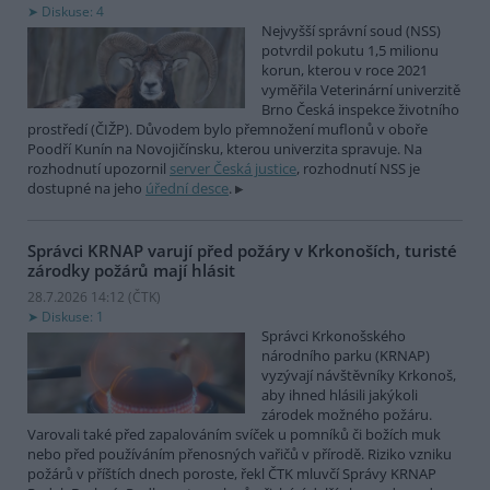
Diskuse: 4
Nejvyšší správní soud (NSS)
potvrdil pokutu 1,5 milionu
korun, kterou v roce 2021
vyměřila Veterinární univerzitě
Brno Česká inspekce životního
prostředí (ČIŽP). Důvodem bylo přemnožení muflonů v oboře
Poodří Kunín na Novojičínsku, kterou univerzita spravuje. Na
rozhodnutí upozornil
server Česká justice
, rozhodnutí NSS je
dostupné na jeho
úřední desce
.
Správci KRNAP varují před požáry v Krkonoších, turisté
zárodky požárů mají hlásit
28.7.2026 14:12 (
ČTK
)
Diskuse: 1
Správci Krkonošského
národního parku (KRNAP)
vyzývají návštěvníky Krkonoš,
aby ihned hlásili jakýkoli
zárodek možného požáru.
Varovali také před zapalováním svíček u pomníků či božích muk
nebo před používáním přenosných vařičů v přírodě. Riziko vzniku
požárů v příštích dnech poroste, řekl ČTK mluvčí Správy KRNAP