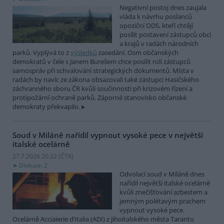
Negativní postoj dnes zaujala
vláda k návrhu poslanců
opoziční ODS, kteří chtějí
posílit postavení zástupců obcí
a krajů v radách národních
parků. Vyplývá to z
výsledků
zasedání. Osm občanských
demokratů v čele s Janem Burešem chce posílit roli zástupců
samospráv při schvalování strategických dokumentů. Místa v
radách by navíc ze zákona obsazovali také zástupci Hasičského
záchranného sboru ČR kvůli součinnosti při krizovém řízení a
protipožární ochraně parků. Záporné stanovisko občanské
demokraty překvapilo.
Soud v Miláně nařídil vypnout vysoké pece v největší
italské ocelárně
27.7.2026 20:32 (
ČTK
)
Diskuse: 2
Odvolací soud v Miláně dnes
nařídil největší italské ocelárně
kvůli znečišťování azbestem a
jemným polétavým prachem
vypnout vysoké pece.
Ocelárně Acciaierie d’Italia (ADI) z jihoitalského města Taranto