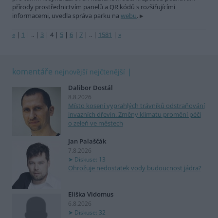
přírody prostřednictvím panelů a QR kódů s rozšiřujícími
informacemi, uvedla správa parku na
webu
.
«
|
1
|
..
|
3
|
4
|
5
|
6
|
7
|
..
|
1581
|
»
komentáře
nejnovější
nejčtenější
Dalibor Dostál
8.8.2026
Místo kosení vyprahlých trávníků odstraňování
invazních dřevin. Změny klimatu promění péči
o zeleň ve městech
Jan Palaščák
7.8.2026
Diskuse: 13
Ohrožuje nedostatek vody budoucnost jádra?
Eliška Vidomus
6.8.2026
Diskuse: 32