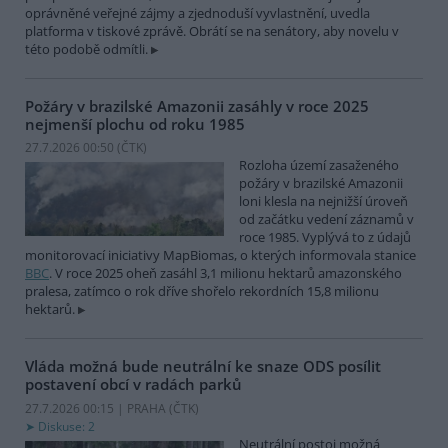
oprávněné veřejné zájmy a zjednoduší vyvlastnění, uvedla
platforma v tiskové zprávě. Obrátí se na senátory, aby novelu v
této podobě odmítli.
Požáry v brazilské Amazonii zasáhly v roce 2025
nejmenší plochu od roku 1985
27.7.2026 00:50 (
ČTK
)
Rozloha území zasaženého
požáry v brazilské Amazonii
loni klesla na nejnižší úroveň
od začátku vedení záznamů v
roce 1985. Vyplývá to z údajů
monitorovací iniciativy MapBiomas, o kterých informovala stanice
BBC
. V roce 2025 oheň zasáhl 3,1 milionu hektarů amazonského
pralesa, zatímco o rok dříve shořelo rekordních 15,8 milionu
hektarů.
Vláda možná bude neutrální ke snaze ODS posílit
postavení obcí v radách parků
27.7.2026 00:15 | PRAHA (
ČTK
)
Diskuse: 2
Neutrální postoj možná