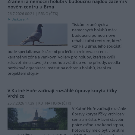
Zranění a nemocní holubi v budoucnu najdou zázemí v
novém centru u Brna
26.7.2026 00:21 | BRNO (
ČTK
)
Diskuse: 4
Tisícům zraněných a
nemocných holubů má v
budoucnu pomoci nové
rehabilitační centrum, které
vzniká u Brna. Jeho součástí
bude specializované zázemí pro léčbu a rekonvalescenci,
karanténní zóna a venkovní voliéry pro holuby, kteří se kvůli
zdravotnímu stavu již nemohou vrátit do volné přírody, uvedla
nezisková organizace Institut na ochranu holubů, která za
projektem stojí.
V Kutné Hoře začínají rozsáhlé úpravy koryta říčky
Vrchlice
25.7.2026 17:39 | KUTNÁ HORA (
ČTK
)
V Kutné Hoře začínají rozsáhlé
úpravy koryta říčky Vrchlice v
centru města. Hlavní stavební
práce začnou na konci srpna,
hotovo by mělo být v příštím