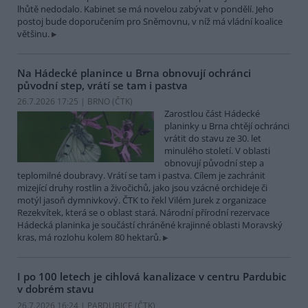
lhůtě nedodalo. Kabinet se má novelou zabývat v pondělí. Jeho
postoj bude doporučením pro Sněmovnu, v níž má vládní koalice
většinu.
Na Hádecké planince u Brna obnovují ochránci
původní step, vrátí se tam i pastva
26.7.2026 17:25 | BRNO (
ČTK
)
Zarostlou část Hádecké
planinky u Brna chtějí ochránci
vrátit do stavu ze 30. let
minulého století. V oblasti
obnovují původní step a
teplomilné doubravy. Vrátí se tam i pastva. Cílem je zachránit
mizející druhy rostlin a živočichů, jako jsou vzácné orchideje či
motýl jasoň dymnivkový. ČTK to řekl Vilém Jurek z organizace
Rezekvítek, která se o oblast stará. Národní přírodní rezervace
Hádecká planinka je součástí chráněné krajinné oblasti Moravský
kras, má rozlohu kolem 80 hektarů.
I po 100 letech je cihlová kanalizace v centru Pardubic
v dobrém stavu
26.7.2026 16:24 | PARDUBICE (
ČTK
)