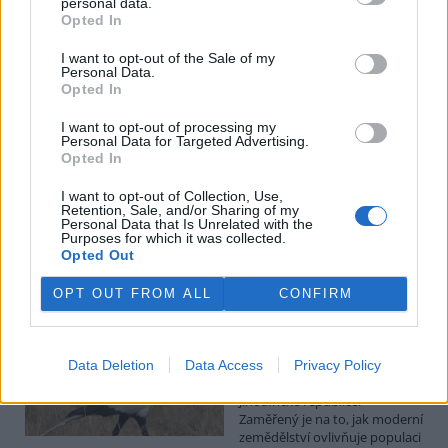
personal data.
Opted In
Pardubičtí myslivci obnovili školicí středisko z roku
1949, říkali mu Dřevák
I want to opt-out of the Sale of my
26.7.2026 15:59 (
ČTK
)
Personal Data.
Pardubičtí myslivci
Opted In
zmodernizovali školicí
středisko zvané Dřevák v
I want to opt-out of processing my
areálu střelnice na Hůrkách.
Personal Data for Targeted Advertising.
Opted In
Původně dřevěná stavba z
roku 1949 byla v havarijním stavu a neměla potřebné zázemí pro
konání akcí. Za necelý rok ji nahradila minimalistická
I want to opt-out of Collection, Use,
Retention, Sale, and/or Sharing of my
nízkoenergetická stavba s kapacitou až 100 lidí. ČTK to řekl
Personal Data that Is Unrelated with the
předseda myslivecké rady Okresního mysliveckého spolku
Purposes for which it was collected.
František Dittrich.
Opted Out
OPT OUT FROM ALL
CONFIRM
Zlínská zoo má v Africe výzkumný projekt zaměřený na
ochranu hadilovů písařů
26.7.2026 15:50 | ZLÍN (
ČTK
)
Zlínská zoologická zahrada má
Data Deletion
Data Access
Privacy Policy
nový výzkumný projekt v
Jihoafrické republice.
Zaměřený je na to, jak moderní
zemědělství ovlivňuje populaci