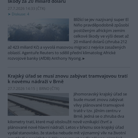
škody za 20 miliard dolarů
27.7.2026 14:33 (
ČTK
)
Diskuse: 4
Blížící se jev nazývaný super El
Niňo pravděpodobně způsobí
postiženým africkým zemím
celkové škody ve výši deset až
20 miliard dolarů (zhruba 212
až 423 miliard Kč) a vyvolá masovou migraci z nejvíce zasažených
oblastí. Agentuře Reuters to sdělil přední klimatolog Africké
rozvojové banky (AfDB) Anthony Nyong.
Krajský úřad se musí znovu zabývat tramvajovou tratí
k novému nádraží v Brně
27.7.2026 14:15 | BRNO (
ČTK
)
Jihomoravský krajský úřad se
bude muset znovu zabývat
vlivy plánované tramvajové
tratě v tzv. jižním centru v
Brně. Jedná se o zhruba dva
kilometry tratí, které mají obsloužit nově vznikající čtvrť a
plánované nové hlavní nádraží. Letos v březnu sice krajský úřad
vydal stanovisko, že stavba nebude mít významný vliv na životní