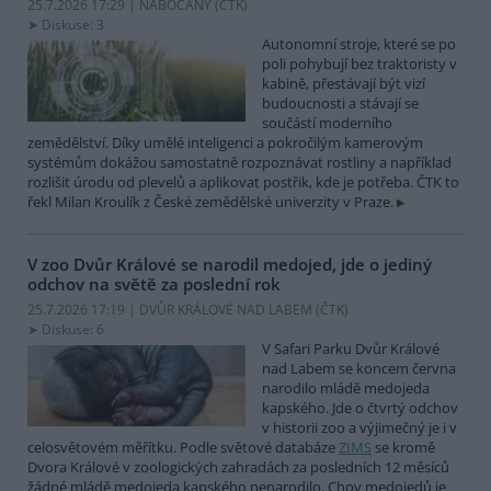
25.7.2026 17:29 | NABOČANY (
ČTK
)
Diskuse: 3
Autonomní stroje, které se po
poli pohybují bez traktoristy v
kabině, přestávají být vizí
budoucnosti a stávají se
součástí moderního
zemědělství. Díky umělé inteligenci a pokročilým kamerovým
systémům dokážou samostatně rozpoznávat rostliny a například
rozlišit úrodu od plevelů a aplikovat postřik, kde je potřeba. ČTK to
řekl Milan Kroulík z České zemědělské univerzity v Praze.
V zoo Dvůr Králové se narodil medojed, jde o jediný
odchov na světě za poslední rok
25.7.2026 17:19 | DVŮR KRÁLOVÉ NAD LABEM (
ČTK
)
Diskuse: 6
V Safari Parku Dvůr Králové
nad Labem se koncem června
narodilo mládě medojeda
kapského. Jde o čtvrtý odchov
v historii zoo a výjimečný je i v
celosvětovém měřítku. Podle světové databáze
ZIMS
se kromě
Dvora Králové v zoologických zahradách za posledních 12 měsíců
žádné mládě medojeda kapského nenarodilo. Chov medojedů je