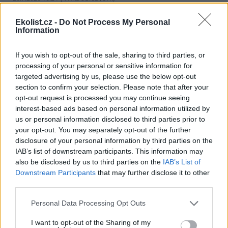
Diskuse: 1
Historická cihlová kanalizace v
Ekolist.cz -
Do Not Process My Personal
centru Pardubic je i po více než
Information
100 letech v dobrém
technickém stavu. Podle
vodáren k tomu přispívá
If you wish to opt-out of the sale, sharing to third parties, or
vejčitý profil stok, který zlepšuje jejich samočištění a umožňuje
processing of your personal or sensitive information for
odvádět víc vody při přívalových deštích. ČTK to řekl mistr provozu
targeted advertising by us, please use the below opt-out
pardubických vodáren Erik Jandera.
section to confirm your selection. Please note that after your
opt-out request is processed you may continue seeing
interest-based ads based on personal information utilized by
Organizace v Česku a Německu chtějí víc
spolupracovat při ochraně přírody
us or personal information disclosed to third parties prior to
your opt-out. You may separately opt-out of the further
26.7.2026 16:22 | LIBEREC (
ČTK
)
Větší spolupráci organizací,
disclosure of your personal information by third parties on the
které se v Česku a Německu
IAB’s list of downstream participants. This information may
věnují praktické ochraně
also be disclosed by us to third parties on the
IAB’s List of
přírody a podpoře
Downstream Participants
that may further disclose it to other
biodiverzity, má zajistit nový
third parties.
česko-saský projekt Síť pro přírodu, který připravil liberecký spolek
Čmelák - Společnost přátel přírody ve spolupráci s německým
Personal Data Processing Opt Outs
partnerem Naturschutzzentrum Zittauer Gebirge (Centrum
ochrany přírody Žitavské hory).
I want to opt-out of the Sharing of my