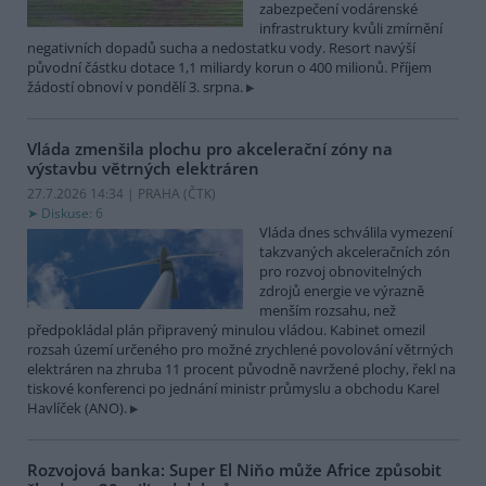
zabezpečení vodárenské
infrastruktury kvůli zmírnění
negativních dopadů sucha a nedostatku vody. Resort navýší
původní částku dotace 1,1 miliardy korun o 400 milionů. Příjem
žádostí obnoví v pondělí 3. srpna.
Vláda zmenšila plochu pro akcelerační zóny na
výstavbu větrných elektráren
27.7.2026 14:34 | PRAHA (
ČTK
)
Diskuse: 6
Vláda dnes schválila vymezení
takzvaných akceleračních zón
pro rozvoj obnovitelných
zdrojů energie ve výrazně
menším rozsahu, než
předpokládal plán připravený minulou vládou. Kabinet omezil
rozsah území určeného pro možné zrychlené povolování větrných
elektráren na zhruba 11 procent původně navržené plochy, řekl na
tiskové konferenci po jednání ministr průmyslu a obchodu Karel
Havlíček (ANO).
Rozvojová banka: Super El Niňo může Africe způsobit