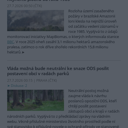
27.7.2026 00:50 (
ČTK
)
Rozloha území zasaženého
požáry v brazilské Amazonii
loni klesla na nejnižší úroveň
od začátku vedení záznamů v
roce 1985. Vyplývá to z údajů
monitorovací iniciativy MapBiomas, o kterých informovala stanice
BBC
. V roce 2025 oheň zasáhl 3,1 milionu hektarů amazonského
pralesa, zatímco o rok dříve shořelo rekordních 15,8 milionu
hektarů.
Vláda možná bude neutrální ke snaze ODS posílit
postavení obcí v radách parků
27.7.2026 00:15 | PRAHA (
ČTK
)
Diskuse: 2
Neutrální postoj možná
zaujme vláda k návrhu
poslanců opoziční ODS, kteří
chtějí posílit postavení
zástupců obcí a krajů v radách
národních parků. Vyplývá to z předkládací zprávy na vládním
webu. Věcně příslušné ministerstvo životního prostředí podle ní
své stanovisko k příslušné novele o ochraně přírody ve stanovené