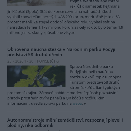
zřejmě svá stáda lépe chrání,
řekl ČTK náměstek hejtmana
Jiří Klápště (Spolu). Stát do konce června na náhradách škod
vyplatil chovatelům necelých 436 200 korun, meziročně je to o 63
procent méně. Za stejné období loňského roku vyplatil stát na
náhradách téměř 1,178 milionu korun, za celý rok to bylo téměř 1,9
milionu jen za škody způsobené vlky.
Obnovená naučná stezka v Národním parku Podyjí
představí 58 druhů dřevin
25.7.2026 17:30 | POPICE (
ČTK
)
Správa Národního parku
Podyjí obnovila naučnou
stezku v okolí Popic u Znojma.
Turistům představí 58 druhů
stromů, keřů a lián typických
pro tamní krajinu. Zároveň nabídne moderní způsob poznávání
přírody prostřednictvím panelů a QR kódů s rozšiřujícími
informacemi, uvedla správa parku na
webu
.
Autonomní stroje mění zemědělství, rozpoznají plevel i
plodiny, říká odborník