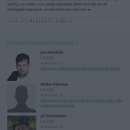
složitý, na světě v zoo podle databáze ZIMS nyní žije do 60
medojedů kapských, uvedla dnes dvorská zoo.
«
|
1
|
..
|
3
|
4
|
5
|
6
|
7
|
..
|
1581
|
»
komentáře
nejnovější
nejčtenější
Jan Palaščák
7.8.2026
Diskuse: 12
Ohrožuje nedostatek vody budoucnost jádra?
Eliška Vidomus
6.8.2026
Diskuse: 26
Klimatická krize není over. Vyzýváme vládu, aby
ji přestala ignorovat
Jiří Michalisko
6.8.2026
Diskuse: 18