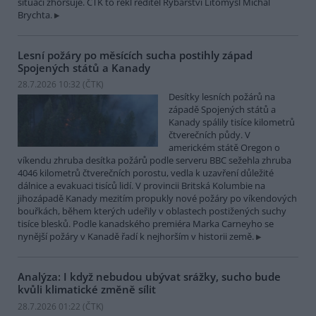
situaci zhoršuje. ČTK to řekl ředitel Rybářství Litomyšl Michal
Brychta.
Lesní požáry po měsících sucha postihly západ
Spojených států a Kanady
28.7.2026 10:32 (
ČTK
)
Desítky lesních požárů na
západě Spojených států a
Kanady spálily tisíce kilometrů
čtverečních půdy. V
americkém státě Oregon o
víkendu zhruba desítka požárů podle serveru BBC sežehla zhruba
4046 kilometrů čtverečních porostu, vedla k uzavření důležité
dálnice a evakuaci tisíců lidí. V provincii Britská Kolumbie na
jihozápadě Kanady mezitím propukly nové požáry po víkendových
bouřkách, během kterých udeřily v oblastech postižených suchy
tisíce blesků. Podle kanadského premiéra Marka Carneyho se
nynější požáry v Kanadě řadí k nejhorším v historii země.
Analýza: I když nebudou ubývat srážky, sucho bude
kvůli klimatické změně sílit
28.7.2026 01:22 (
ČTK
)