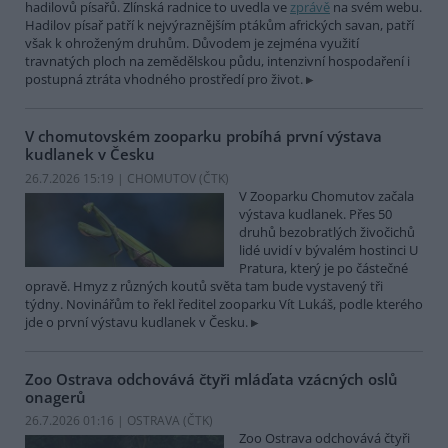
hadilovů písařů. Zlínská radnice to uvedla ve
zprávě
na svém webu.
Hadilov písař patří k nejvýraznějším ptákům afrických savan, patří
však k ohroženým druhům. Důvodem je zejména využití
travnatých ploch na zemědělskou půdu, intenzivní hospodaření i
postupná ztráta vhodného prostředí pro život.
V chomutovském zooparku probíhá první výstava
kudlanek v Česku
26.7.2026 15:19 | CHOMUTOV (
ČTK
)
V Zooparku Chomutov začala
výstava kudlanek. Přes 50
druhů bezobratlých živočichů
lidé uvidí v bývalém hostinci U
Pratura, který je po částečné
opravě. Hmyz z různých koutů světa tam bude vystavený tři
týdny. Novinářům to řekl ředitel zooparku Vít Lukáš, podle kterého
jde o první výstavu kudlanek v Česku.
Zoo Ostrava odchovává čtyři mláďata vzácných oslů
onagerů
26.7.2026 01:16 | OSTRAVA (
ČTK
)
Zoo Ostrava odchovává čtyři