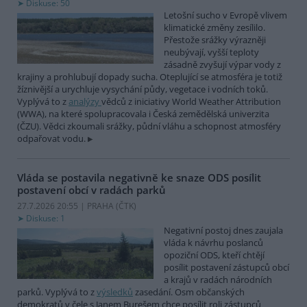
Diskuse: 50
Letošní sucho v Evropě vlivem
klimatické změny zesílilo.
Přestože srážky výrazněji
neubývají, vyšší teploty
zásadně zvyšují výpar vody z
krajiny a prohlubují dopady sucha. Oteplující se atmosféra je totiž
žíznivější a urychluje vysychání půdy, vegetace i vodních toků.
Vyplývá to z
analýzy
vědců z iniciativy World Weather Attribution
(WWA), na které spolupracovala i Česká zemědělská univerzita
(ČZU). Vědci zkoumali srážky, půdní vláhu a schopnost atmosféry
odpařovat vodu.
Vláda se postavila negativně ke snaze ODS posílit
postavení obcí v radách parků
27.7.2026 20:55 | PRAHA (
ČTK
)
Diskuse: 1
Negativní postoj dnes zaujala
vláda k návrhu poslanců
opoziční ODS, kteří chtějí
posílit postavení zástupců obcí
a krajů v radách národních
parků. Vyplývá to z
výsledků
zasedání. Osm občanských
demokratů v čele s Janem Burešem chce posílit roli zástupců