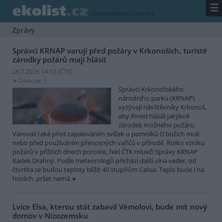
☰
/
zpravodajství
/
zprávy
Zprávy
Správci KRNAP varují před požáry v Krkonoších, turisté
zárodky požárů mají hlásit
28.7.2026 14:12 (
ČTK
)
Diskuse: 1
Správci Krkonošského
národního parku (KRNAP)
vyzývají návštěvníky Krkonoš,
aby ihned hlásili jakýkoli
zárodek možného požáru.
Varovali také před zapalováním svíček u pomníků či božích muk
nebo před používáním přenosných vařičů v přírodě. Riziko vzniku
požárů v příštích dnech poroste, řekl ČTK mluvčí Správy KRNAP
Radek Drahný. Podle meteorologů přichází další vlna veder, od
čtvrtka se budou teploty blížit 40 stupňům Celsia. Teplo bude i na
horách, pršet nemá.
Lvice Elsa, kterou stát zabavil Vémolovi, bude mít nový
domov v Nizozemsku