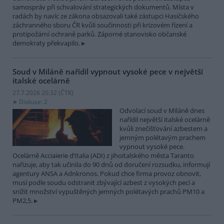
samospráv při schvalování strategických dokumentů. Místa v
radách by navíc ze zákona obsazovali také zástupci Hasičského
záchranného sboru ČR kvůli součinnosti při krizovém řízení a
protipožární ochraně parků. Záporné stanovisko občanské
demokraty překvapilo.
Soud v Miláně nařídil vypnout vysoké pece v největší
italské ocelárně
27.7.2026 20:32 (
ČTK
)
Diskuse: 2
Odvolací soud v Miláně dnes
nařídil největší italské ocelárně
kvůli znečišťování azbestem a
jemným polétavým prachem
vypnout vysoké pece.
Ocelárně Acciaierie d’Italia (ADI) z jihoitalského města Taranto
nařizuje, aby tak učinila do 90 dnů od doručení rozsudku, informují
agentury ANSA a Adnkronos. Pokud chce firma provoz obnovit,
musí podle soudu odstranit zbývající azbest z vysokých pecí a
snížit množství vypuštěných jemných polétavých prachů PM10 a
PM2,5.