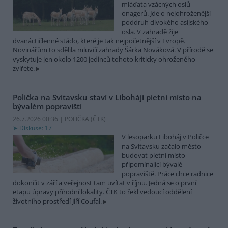
mláďata vzácných oslů
onagerů. Jde o nejohroženější
poddruh divokého asijského
osla. V zahradě žije
dvanáctičlenné stádo, které je tak nejpočetnější v Evropě.
Novinářům to sdělila mluvčí zahrady Šárka Nováková. V přírodě se
vyskytuje jen okolo 1200 jedinců tohoto kriticky ohroženého
zvířete.
Polička na Svitavsku staví v Liboháji pietní místo na
bývalém popravišti
26.7.2026 00:36 | POLIČKA (
ČTK
)
Diskuse: 17
V lesoparku Liboháj v Poličce
na Svitavsku začalo město
budovat pietní místo
připomínající bývalé
popraviště. Práce chce radnice
dokončit v září a veřejnost tam uvítat v říjnu. Jedná se o první
etapu úpravy přírodní lokality. ČTK to řekl vedoucí oddělení
životního prostředí Jiří Coufal.