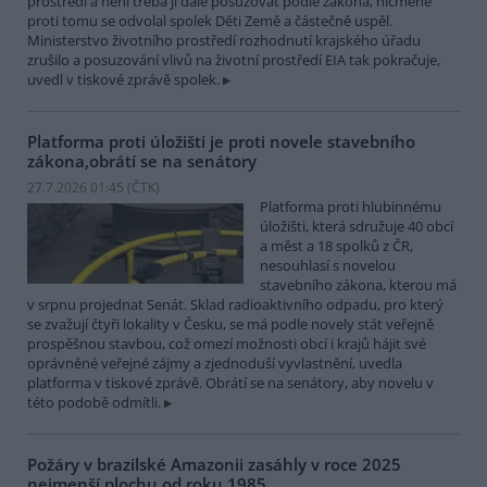
prostředí a není třeba ji dále posuzovat podle zákona, nicméně
proti tomu se odvolal spolek Děti Země a částečně uspěl.
Ministerstvo životního prostředí rozhodnutí krajského úřadu
zrušilo a posuzování vlivů na životní prostředí EIA tak pokračuje,
uvedl v tiskové zprávě spolek.
Platforma proti úložišti je proti novele stavebního
zákona,obrátí se na senátory
27.7.2026 01:45 (
ČTK
)
Platforma proti hlubinnému
úložišti, která sdružuje 40 obcí
a měst a 18 spolků z ČR,
nesouhlasí s novelou
stavebního zákona, kterou má
v srpnu projednat Senát. Sklad radioaktivního odpadu, pro který
se zvažují čtyři lokality v Česku, se má podle novely stát veřejně
prospěšnou stavbou, což omezí možnosti obcí i krajů hájit své
oprávněné veřejné zájmy a zjednoduší vyvlastnění, uvedla
platforma v tiskové zprávě. Obrátí se na senátory, aby novelu v
této podobě odmítli.
Požáry v brazilské Amazonii zasáhly v roce 2025
nejmenší plochu od roku 1985