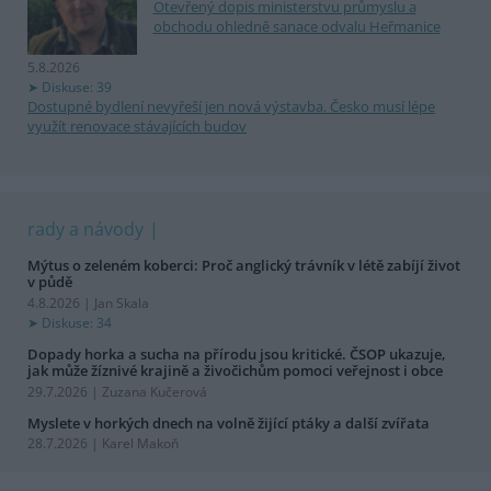
Otevřený dopis ministerstvu průmyslu a
obchodu ohledně sanace odvalu Heřmanice
5.8.2026
Diskuse: 39
Dostupné bydlení nevyřeší jen nová výstavba. Česko musí lépe
využít renovace stávajících budov
rady a návody
Mýtus o zeleném koberci: Proč anglický trávník v létě zabíjí život
v půdě
4.8.2026 | Jan Skala
Diskuse: 34
Dopady horka a sucha na přírodu jsou kritické. ČSOP ukazuje,
jak může žíznivé krajině a živočichům pomoci veřejnost i obce
29.7.2026 | Zuzana Kučerová
Myslete v horkých dnech na volně žijící ptáky a další zvířata
28.7.2026 | Karel Makoň