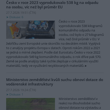
Česko v roce 2023 vyprodukovalo 538 kg na odpadu
na osobu, víc než byl průměr EU
27.7.2026 19:51 (
ČTK
)
Diskuse: 6
Česko v roce 2023
vyprodukovalo 538 kilogramů
komunálního odpadu na
osobu, což bylo o 27 kilogramů
více, než činil průměr v EU. V
žebříčku zemí Evropské unie skončilo na devátém místě. Vyplývá
to z analýzy projektu Evropa v datech. Oproti rokům 2022 a 2021
se jedná o mírné zlepšení. Podle dat Eurostatu Česko v roce 2022
vyprodukovalo 549 kg komunálního odpadu, o rok dříve pak 570.
Země se podle analýzy také rychle zlepšuje v cirkulárním využití
materiálů, tedy ve využívání recyklovaných materiálů.
Ministerstvo zemědělství kvůli suchu obnoví dotace do
vodárenské infrastruktury
27.7.2026 19:24 (
ČTK
)
Diskuse: 1
Ministerstvo zemědělství v
reakci na dlouhodobé sucho
obnoví dotace na výstavbu a