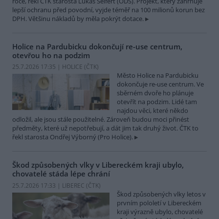
roce, řekl ČTK starosta Lukáš Seifert (ODS). Projekt, který zahrnuje
lepší ochranu před povodní, vyjde téměř na 100 milionů korun bez
DPH. Většinu nákladů by měla pokrýt dotace.
Holice na Pardubicku dokončují re-use centrum,
otevřou ho na podzim
25.7.2026 17:35 | HOLICE (
ČTK
)
Město Holice na Pardubicku
dokončuje re-use centrum. Ve
sběrném dvoře ho plánuje
otevřít na podzim. Lidé tam
najdou věci, které někdo
odložil, ale jsou stále použitelné. Zároveň budou moci přinést
předměty, které už nepotřebují, a dát jim tak druhý život. ČTK to
řekl starosta Ondřej Výborný (Pro Holice).
Škod způsobených vlky v Libereckém kraji ubylo,
chovatelé stáda lépe chrání
25.7.2026 17:33 | LIBEREC (
ČTK
)
Škod způsobených vlky letos v
prvním pololetí v Libereckém
kraji výrazně ubylo, chovatelé