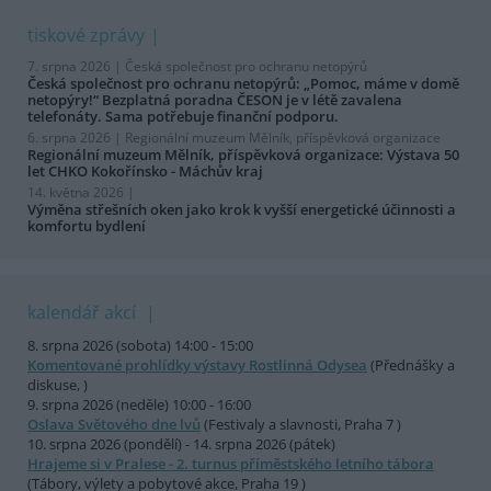
tiskové zprávy
7. srpna 2026 |
Česká společnost pro ochranu netopýrů
Česká společnost pro ochranu netopýrů: „Pomoc, máme v domě
netopýry!“ Bezplatná poradna ČESON je v létě zavalena
telefonáty. Sama potřebuje finanční podporu.
6. srpna 2026 |
Regionální muzeum Mělník, příspěvková organizace
Regionální muzeum Mělník, příspěvková organizace: Výstava 50
let CHKO Kokořínsko - Máchův kraj
14. května 2026 |
Výměna střešních oken jako krok k vyšší energetické účinnosti a
komfortu bydlení
kalendář akcí
8. srpna 2026 (sobota) 14:00 - 15:00
Komentované prohlídky výstavy Rostlinná Odysea
(Přednášky a
diskuse, )
9. srpna 2026 (neděle) 10:00 - 16:00
Oslava Světového dne lvů
(Festivaly a slavnosti, Praha 7 )
10. srpna 2026 (pondělí) - 14. srpna 2026 (pátek)
Hrajeme si v Pralese - 2. turnus příměstského letního tábora
(Tábory, výlety a pobytové akce, Praha 19 )