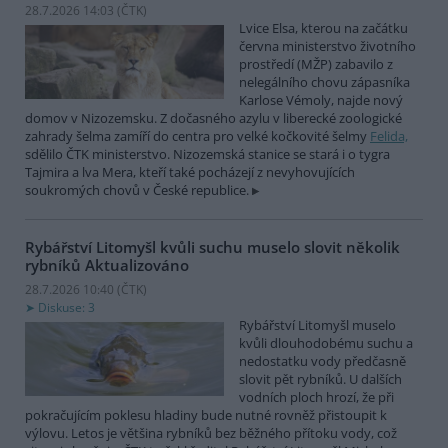
28.7.2026 14:03 (
ČTK
)
Lvice Elsa, kterou na začátku
června ministerstvo životního
prostředí (MŽP) zabavilo z
nelegálního chovu zápasníka
Karlose Vémoly, najde nový
domov v Nizozemsku. Z dočasného azylu v liberecké zoologické
zahrady šelma zamíří do centra pro velké kočkovité šelmy
Felida,
sdělilo ČTK ministerstvo. Nizozemská stanice se stará i o tygra
Tajmira a lva Mera, kteří také pocházejí z nevyhovujících
soukromých chovů v České republice.
Rybářství Litomyšl kvůli suchu muselo slovit několik
rybníků
Aktualizováno
28.7.2026 10:40 (
ČTK
)
Diskuse: 3
Rybářství Litomyšl muselo
kvůli dlouhodobému suchu a
nedostatku vody předčasně
slovit pět rybníků. U dalších
vodních ploch hrozí, že při
pokračujícím poklesu hladiny bude nutné rovněž přistoupit k
výlovu. Letos je většina rybníků bez běžného přítoku vody, což