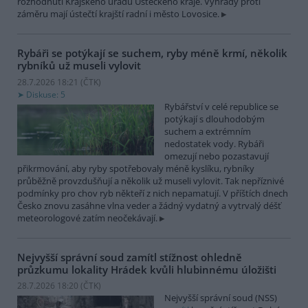
rozhodnutí Krajského úřadu Ústeckého kraje. Výhrady proti
záměru mají ústečtí krajští radní i město Lovosice.
Rybáři se potýkají se suchem, ryby méně krmí, několik
rybníků už museli vylovit
28.7.2026 18:21 (
ČTK
)
Diskuse: 5
Rybářství v celé republice se
potýkají s dlouhodobým
suchem a extrémním
nedostatek vody. Rybáři
omezují nebo pozastavují
přikrmování, aby ryby spotřebovaly méně kyslíku, rybníky
průběžně provzdušňují a několik už museli vylovit. Tak nepříznivé
podmínky pro chov ryb někteří z nich nepamatují. V příštích dnech
Česko znovu zasáhne vlna veder a žádný vydatný a vytrvalý déšť
meteorologové zatím neočekávají.
Nejvyšší správní soud zamítl stížnost ohledně
průzkumu lokality Hrádek kvůli hlubinnému úložišti
28.7.2026 18:20 (
ČTK
)
Nejvyšší správní soud (NSS)