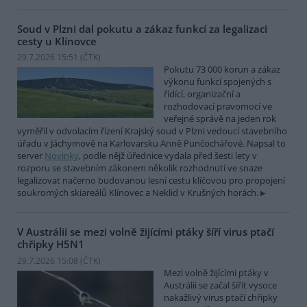
Soud v Plzni dal pokutu a zákaz funkcí za legalizaci
cesty u Klínovce
29.7.2026 15:51 (
ČTK
)
Pokutu 73 000 korun a zákaz
výkonu funkcí spojených s
řídící, organizační a
rozhodovací pravomocí ve
veřejné správě na jeden rok
vyměřil v odvolacím řízení Krajský soud v Plzni vedoucí stavebního
úřadu v Jáchymově na Karlovarsku Anně Punčochářové. Napsal to
server
Novinky
, podle nějž úřednice vydala před šesti lety v
rozporu se stavebním zákonem několik rozhodnutí ve snaze
legalizovat načerno budovanou lesní cestu klíčovou pro propojení
soukromých skiareálů Klínovec a Neklid v Krušných horách.
V Austrálii se mezi volně žijícími ptáky šíří virus ptačí
chřipky H5N1
29.7.2026 15:08 (
ČTK
)
Mezi volně žijícími ptáky v
Austrálii se začal šířit vysoce
nakažlivý virus ptačí chřipky