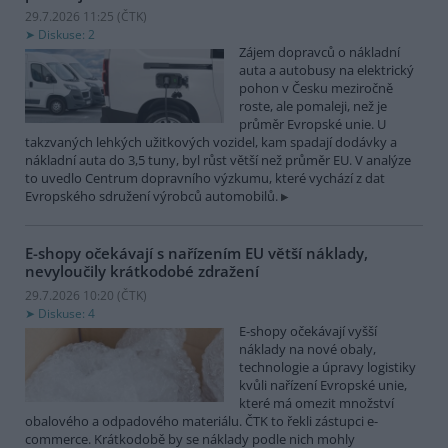
29.7.2026 11:25 (
ČTK
)
Diskuse: 2
Zájem dopravců o nákladní
auta a autobusy na elektrický
pohon v Česku meziročně
roste, ale pomaleji, než je
průměr Evropské unie. U
takzvaných lehkých užitkových vozidel, kam spadají dodávky a
nákladní auta do 3,5 tuny, byl růst větší než průměr EU. V analýze
to uvedlo Centrum dopravního výzkumu, které vychází z dat
Evropského sdružení výrobců automobilů.
E-shopy očekávají s nařízením EU větší náklady,
nevyloučily krátkodobé zdražení
29.7.2026 10:20 (
ČTK
)
Diskuse: 4
E-shopy očekávají vyšší
náklady na nové obaly,
technologie a úpravy logistiky
kvůli nařízení Evropské unie,
které má omezit množství
obalového a odpadového materiálu. ČTK to řekli zástupci e-
commerce. Krátkodobě by se náklady podle nich mohly