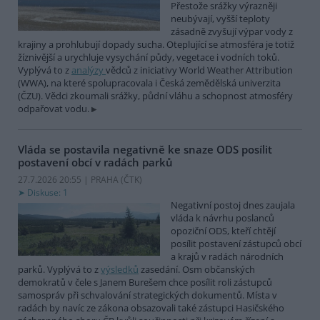
Přestože srážky výrazněji
neubývají, vyšší teploty
zásadně zvyšují výpar vody z
krajiny a prohlubují dopady sucha. Oteplující se atmosféra je totiž
žíznivější a urychluje vysychání půdy, vegetace i vodních toků.
Vyplývá to z
analýzy
vědců z iniciativy World Weather Attribution
(WWA), na které spolupracovala i Česká zemědělská univerzita
(ČZU). Vědci zkoumali srážky, půdní vláhu a schopnost atmosféry
odpařovat vodu.
Vláda se postavila negativně ke snaze ODS posílit
postavení obcí v radách parků
27.7.2026 20:55 | PRAHA (
ČTK
)
Diskuse: 1
Negativní postoj dnes zaujala
vláda k návrhu poslanců
opoziční ODS, kteří chtějí
posílit postavení zástupců obcí
a krajů v radách národních
parků. Vyplývá to z
výsledků
zasedání. Osm občanských
demokratů v čele s Janem Burešem chce posílit roli zástupců
samospráv při schvalování strategických dokumentů. Místa v
radách by navíc ze zákona obsazovali také zástupci Hasičského