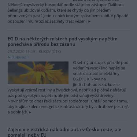
Někdejší myslivecký hospodář podle státního zástupce Dalibora
Šellenga ubližoval kočkám, které se chytly do jím předem
připravených pastí. Jednu z nich krutým způsobem zabil. V případě
odsouzení mu hrozí až šestiletý trest vězení.
EG.D na některých místech pod vysokým napětím
ponechává přírodu bez zásahu
29.7.2026 11:49 | KLIKOV (
ČTK
)
Diskuse: 1
O šetrný přístup k přírodě pod
vedením vysokého napětí se
snaží distributor elektřiny
EG.D. U Klikova na
Jindřichohradecku, kde se
vyskytují vzácné rostliny a živočichové, například plošně nefrézují
pás pod vysokým napětím, ale jen odstraňují vyšší dřeviny.
Novinářům to dnes řekli zástupci společnosti. Chtějí pomoci tomu,
aby krajina kolem energetické infrastruktury byla druhově pestřejší
a odolnější.
Zájem o elektrická nákladní auta v Česku roste, ale
pomaleji než v EU