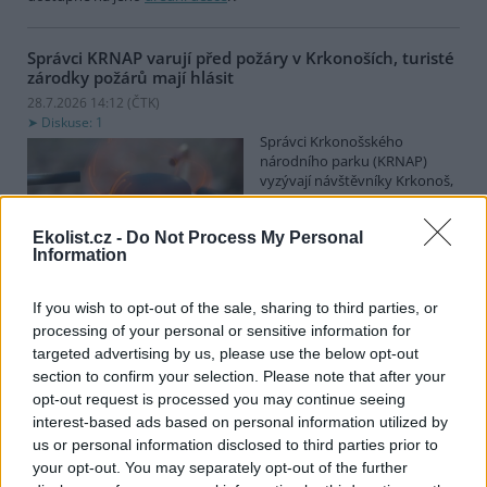
Správci KRNAP varují před požáry v Krkonoších, turisté
zárodky požárů mají hlásit
28.7.2026 14:12 (
ČTK
)
Diskuse: 1
Správci Krkonošského
národního parku (KRNAP)
vyzývají návštěvníky Krkonoš,
aby ihned hlásili jakýkoli
zárodek možného požáru.
Ekolist.cz -
Do Not Process My Personal
Varovali také před zapalováním svíček u pomníků či božích muk
Information
nebo před používáním přenosných vařičů v přírodě. Riziko vzniku
požárů v příštích dnech poroste, řekl ČTK mluvčí Správy KRNAP
Radek Drahný. Podle meteorologů přichází další vlna veder, od
If you wish to opt-out of the sale, sharing to third parties, or
čtvrtka se budou teploty blížit 40 stupňům Celsia. Teplo bude i na
processing of your personal or sensitive information for
horách, pršet nemá.
targeted advertising by us, please use the below opt-out
section to confirm your selection. Please note that after your
Lvice Elsa, kterou stát zabavil Vémolovi, bude mít nový
opt-out request is processed you may continue seeing
domov v Nizozemsku
interest-based ads based on personal information utilized by
28.7.2026 14:03 (
ČTK
)
us or personal information disclosed to third parties prior to
Lvice Elsa, kterou na začátku
your opt-out. You may separately opt-out of the further
června ministerstvo životního