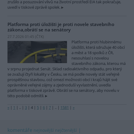
zrušilo a posuzování vlivů na životní prostředí EIA tak pokračuje,
uvedl v tiskové zprávě spolek.
Platforma proti úložišti je proti novele stavebního
zákona,obrátí se na senátory
27.7.2026 01:45 (
ČTK
)
Platforma proti hlubinnému
úložišti, která sdružuje 40 obcí
a měst a 18 spolků z ČR,
nesouhlasí s novelou
stavebního zákona, kterou má
v srpnu projednat Senát. Sklad radioaktivního odpadu, pro který
se zvažují čtyři lokality v Česku, se má podle novely stát veřejně
prospěšnou stavbou, což omezí možnosti obcí i krajů hájit své
oprávněné veřejné zájmy a zjednoduší vyvlastnění, uvedla
platforma v tiskové zprávě. Obrátí se na senátory, aby novelu v
této podobě odmítli.
«
|
1
|
..
|
3
|
4
|
5
|
6
|
7
|
..
|
1581
|
»
komentáře
nejnovější
nejčtenější