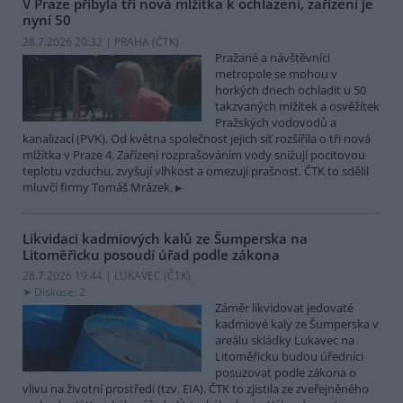
V Praze přibyla tři nová mlžítka k ochlazení, zařízení je
nyní 50
28.7.2026 20:32 | PRAHA (
ČTK
)
Pražané a návštěvníci
metropole se mohou v
horkých dnech ochladit u 50
takzvaných mlžítek a osvěžítek
Pražských vodovodů a
kanalizací (PVK). Od května společnost jejich síť rozšířila o tři nová
mlžítka v Praze 4. Zařízení rozprašováním vody snižují pocitovou
teplotu vzduchu, zvyšují vlhkost a omezují prašnost. ČTK to sdělil
mluvčí firmy Tomáš Mrázek.
Likvidaci kadmiových kalů ze Šumperska na
Litoměřicku posoudí úřad podle zákona
28.7.2026 19:44 | LUKAVEC (
ČTK
)
Diskuse: 2
Záměr likvidovat jedovaté
kadmiové kaly ze Šumperska v
areálu skládky Lukavec na
Litoměřicku budou úředníci
posuzovat podle zákona o
vlivu na životní prostředí (tzv. EIA). ČTK to zjistila ze zveřejněného