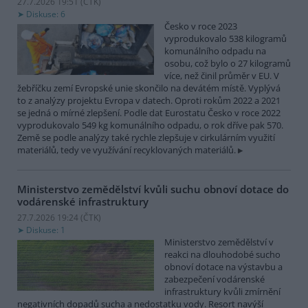
27.7.2026 19:51 (
ČTK
)
Diskuse: 6
Česko v roce 2023
vyprodukovalo 538 kilogramů
komunálního odpadu na
osobu, což bylo o 27 kilogramů
více, než činil průměr v EU. V
žebříčku zemí Evropské unie skončilo na devátém místě. Vyplývá
to z analýzy projektu Evropa v datech. Oproti rokům 2022 a 2021
se jedná o mírné zlepšení. Podle dat Eurostatu Česko v roce 2022
vyprodukovalo 549 kg komunálního odpadu, o rok dříve pak 570.
Země se podle analýzy také rychle zlepšuje v cirkulárním využití
materiálů, tedy ve využívání recyklovaných materiálů.
Ministerstvo zemědělství kvůli suchu obnoví dotace do
vodárenské infrastruktury
27.7.2026 19:24 (
ČTK
)
Diskuse: 1
Ministerstvo zemědělství v
reakci na dlouhodobé sucho
obnoví dotace na výstavbu a
zabezpečení vodárenské
infrastruktury kvůli zmírnění
negativních dopadů sucha a nedostatku vody. Resort navýší