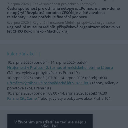
7. srpna 2026 |
Česká společnost pro ochranu netopýrů
Česká společnost pro ochranu netopýrů: „Pomoc, máme v domě
netopýry!“ Bezplatná poradna ČESON je v létě zavalena
telefonáty. Sama potřebuje finanční podporu.
6. srpna 2026 |
Regionální muzeum Mělník, příspěvková organizace
Regionální muzeum Mělník, příspěvková organizace: Výstava 50
let CHKO Kokořínsko - Máchův kraj
kalendář akcí
10. srpna 2026 (pondělí) - 14. srpna 2026 (pátek)
Hrajeme si v Pralese - 2. turnus příměstského letního tábora
(Tábory, výlety a pobytové akce, Praha 19 )
10. srpna 2026 (pondělí) 07:30 - 14. srpna 2026 (pátek) 16:30
Příměstský tábor Přírodovědecké léto (8-11 let)
(Tábory, výlety a
pobytové akce, Praha 18 )
10. srpna 2026 (pondělí) 08:00 - 14. srpna 2026 (pátek) 16:30
Farma CityCamp
(Tábory, výlety a pobytové akce, Praha 10 )