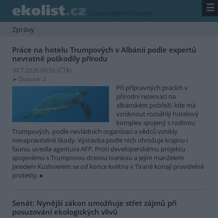
☰
/
zpravodajství
/
zprávy
Zprávy
Práce na hotelu Trumpových v Albánii podle expertů
nevratně poškodily přírodu
30.7.2026 09:56 (
ČTK
)
Diskuse: 2
Při přípravných pracích v
přírodní rezervaci na
albánském pobřeží, kde má
vzniknout rozsáhlý hotelový
komplex spojený s rodinou
Trumpových, podle nevládních organizací a vědců vznikly
nenapravitelné škody. Výstavba podle nich ohrožuje krajinu i
faunu, uvedla agentura AFP. Proti developerskému projektu
spojenému s Trumpovou dcerou Ivankou a jejím manželem
Jaredem Kushnerem se od konce května v Tiraně konají pravidelné
protesty.
Senát: Nynější zákon umožňuje střet zájmů při
posuzování ekologických vlivů