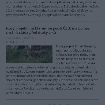
promítnout do cen zboží nebo do poplatků za balné, zvýšit by se
mohla administrativní zátěž pro e-shopy. Z dlouhodobého hlediska
však investice do nových obalů a technologií může náklady na
přepravu snížit. Evropský předpis začne platit 12. srpna.
Nový projekt, na kterém se podílí ČZU, má pomoci
chránit stáda před útoky vlků
29.7.2026 01:32 (
ČTK
)
Diskuse: 27
Nový projekt SmartSheep by
mohl pomoci lépe chránit
stáda zvířat před útoky vlků.
SmartSheep má za cíl získat
spolehlivá data o tom, která
preventivní opatření skutečně fungují a za jakých podmínek jsou
nejúčinnější. Výzkum kombinuje terénní experimenty, monitoring
pomocí fotopastí, telemetrická data, dotazníková šetření mezi
chovateli i moderní genetické analýzy. Odborníci na základě těchto
informací vyhodnotí účinnost jednotlivých metod ochrany stád,
informovala Fakulta tropického zemědělství České zemědělské
univerzity v Praze.