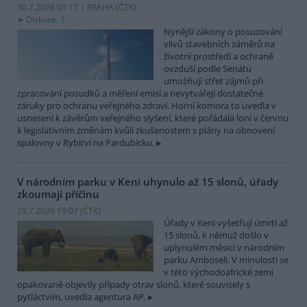
30.7.2026 01:17 | PRAHA (
ČTK
)
Diskuse: 1
Nynější zákony o posuzování
vlivů stavebních záměrů na
životní prostředí a ochraně
ovzduší podle Senátu
umožňují střet zájmů při
zpracování posudků a měření emisí a nevytvářejí dostatečné
záruky pro ochranu veřejného zdraví. Horní komora to uvedla v
usnesení k závěrům veřejného slyšení, které pořádala loni v červnu
k legislativním změnám kvůli zkušenostem s plány na obnovení
spalovny v Rybitví na Pardubicku.
V národním parku v Keni uhynulo až 15 slonů, úřady
zkoumají příčinu
29.7.2026 19:07 (
ČTK
)
Úřady v Keni vyšetřují úmrtí až
15 slonů, k němuž došlo v
uplynulém měsíci v národním
parku Amboseli. V minulosti se
v této východoafrické zemi
opakovaně objevily případy otrav slonů, které souvisely s
pytláctvím, uvedla agentura AP.