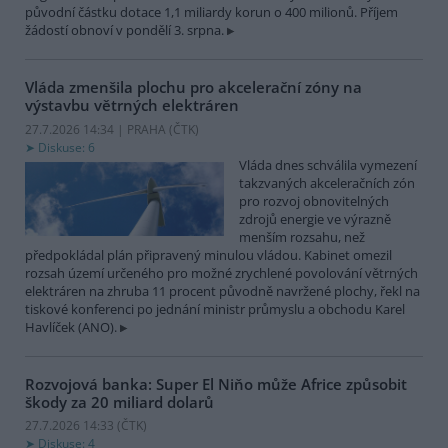
původní částku dotace 1,1 miliardy korun o 400 milionů. Příjem
žádostí obnoví v pondělí 3. srpna.
Vláda zmenšila plochu pro akcelerační zóny na
výstavbu větrných elektráren
27.7.2026 14:34 | PRAHA (
ČTK
)
Diskuse: 6
Vláda dnes schválila vymezení
takzvaných akceleračních zón
pro rozvoj obnovitelných
zdrojů energie ve výrazně
menším rozsahu, než
předpokládal plán připravený minulou vládou. Kabinet omezil
rozsah území určeného pro možné zrychlené povolování větrných
elektráren na zhruba 11 procent původně navržené plochy, řekl na
tiskové konferenci po jednání ministr průmyslu a obchodu Karel
Havlíček (ANO).
Rozvojová banka: Super El Niňo může Africe způsobit
škody za 20 miliard dolarů
27.7.2026 14:33 (
ČTK
)
Diskuse: 4