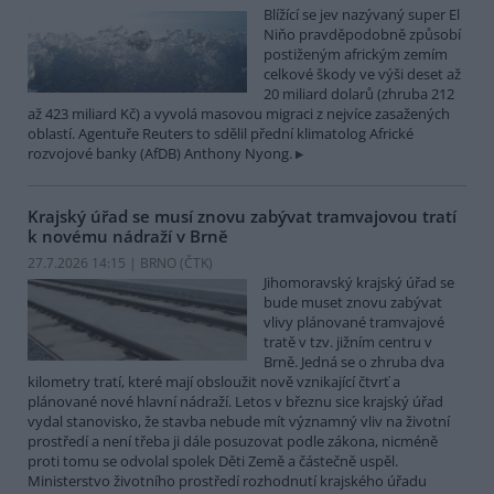
Blížící se jev nazývaný super El
Niňo pravděpodobně způsobí
postiženým africkým zemím
celkové škody ve výši deset až
20 miliard dolarů (zhruba 212
až 423 miliard Kč) a vyvolá masovou migraci z nejvíce zasažených
oblastí. Agentuře Reuters to sdělil přední klimatolog Africké
rozvojové banky (AfDB) Anthony Nyong.
Krajský úřad se musí znovu zabývat tramvajovou tratí
k novému nádraží v Brně
27.7.2026 14:15 | BRNO (
ČTK
)
Jihomoravský krajský úřad se
bude muset znovu zabývat
vlivy plánované tramvajové
tratě v tzv. jižním centru v
Brně. Jedná se o zhruba dva
kilometry tratí, které mají obsloužit nově vznikající čtvrť a
plánované nové hlavní nádraží. Letos v březnu sice krajský úřad
vydal stanovisko, že stavba nebude mít významný vliv na životní
prostředí a není třeba ji dále posuzovat podle zákona, nicméně
proti tomu se odvolal spolek Děti Země a částečně uspěl.
Ministerstvo životního prostředí rozhodnutí krajského úřadu