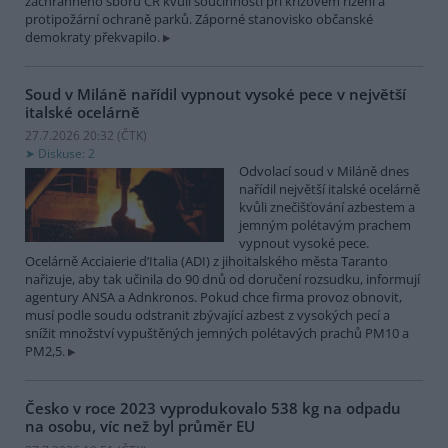
záchranného sboru ČR kvůli součinnosti při krizovém řízení a
protipožární ochraně parků. Záporné stanovisko občanské
demokraty překvapilo.
Soud v Miláně nařídil vypnout vysoké pece v největší
italské ocelárně
27.7.2026 20:32 (
ČTK
)
Diskuse: 2
Odvolací soud v Miláně dnes
nařídil největší italské ocelárně
kvůli znečišťování azbestem a
jemným polétavým prachem
vypnout vysoké pece.
Ocelárně Acciaierie d’Italia (ADI) z jihoitalského města Taranto
nařizuje, aby tak učinila do 90 dnů od doručení rozsudku, informují
agentury ANSA a Adnkronos. Pokud chce firma provoz obnovit,
musí podle soudu odstranit zbývající azbest z vysokých pecí a
snížit množství vypuštěných jemných polétavých prachů PM10 a
PM2,5.
Česko v roce 2023 vyprodukovalo 538 kg na odpadu
na osobu, víc než byl průměr EU