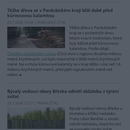
Těžba dřeva se v Pardubickém kraji blíží době před
kůrovcovou kalamitou
29.7.2026 14:28 | PARDUBICE (
ČTK
)
Těžba dřeva v Pardubickém
kraji se v posledních dvou
letech vrací k hodnotám, které
byly běžné před kůrovcovou
kalamitou. Podle údajů
Českého statistického úřadu
(ČSÚ) vloni v regionu dosáhla milionu
metrů krychlových, což bylo meziročně o 9000 metrů krychlových
méně. Na vrcholu kůrovcové kalamity se v kraji těžilo i více než 1,6
milionu krychlových metrů, před jejím vypuknutím méně než
milion.
Bývalý vedoucí obory Březka odmítl obžalobu z týrání
zvířat
29.7.2026 12:27 | PRAHA (
ČTK
)
Bývalý vedoucí obory Březka u
Kostelce u Křížků nedaleko
Prahy Libor Beníček u soudu
odmítl obžalobu, která ho viní
ze surového týrání zvířat.