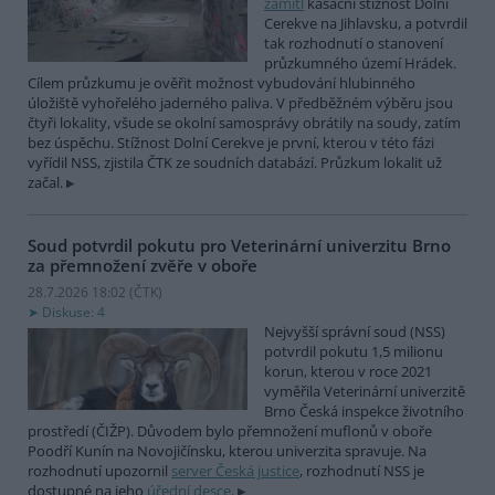
zamítl
kasační stížnost Dolní
Cerekve na Jihlavsku, a potvrdil
tak rozhodnutí o stanovení
průzkumného území Hrádek.
Cílem průzkumu je ověřit možnost vybudování hlubinného
úložiště vyhořelého jaderného paliva. V předběžném výběru jsou
čtyři lokality, všude se okolní samosprávy obrátily na soudy, zatím
bez úspěchu. Stížnost Dolní Cerekve je první, kterou v této fázi
vyřídil NSS, zjistila ČTK ze soudních databází. Průzkum lokalit už
začal.
Soud potvrdil pokutu pro Veterinární univerzitu Brno
za přemnožení zvěře v oboře
28.7.2026 18:02 (
ČTK
)
Diskuse: 4
Nejvyšší správní soud (NSS)
potvrdil pokutu 1,5 milionu
korun, kterou v roce 2021
vyměřila Veterinární univerzitě
Brno Česká inspekce životního
prostředí (ČIŽP). Důvodem bylo přemnožení muflonů v oboře
Poodří Kunín na Novojičínsku, kterou univerzita spravuje. Na
rozhodnutí upozornil
server Česká justice
, rozhodnutí NSS je
dostupné na jeho
úřední desce
.