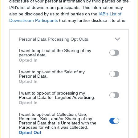
disclosure of your personal information by third parties on the
prostředí (MŽP) zabavilo z
IAB’s list of downstream participants. This information may
nelegálního chovu zápasníka
also be disclosed by us to third parties on the
IAB’s List of
Karlose Vémoly, najde nový
Downstream Participants
that may further disclose it to other
domov v Nizozemsku. Z dočasného azylu v liberecké zoologické
zahrady šelma zamíří do centra pro velké kočkovité šelmy
Felida,
third parties.
sdělilo ČTK ministerstvo. Nizozemská stanice se stará i o tygra
Tajmira a lva Mera, kteří také pocházejí z nevyhovujících
Personal Data Processing Opt Outs
soukromých chovů v České republice.
I want to opt-out of the Sharing of my
personal data.
Opted In
Rybářství Litomyšl kvůli suchu muselo slovit několik
rybníků
Aktualizováno
I want to opt-out of the Sale of my
28.7.2026 10:40 (
ČTK
)
Personal Data.
Diskuse: 3
Opted In
Rybářství Litomyšl muselo
kvůli dlouhodobému suchu a
I want to opt-out of processing my
nedostatku vody předčasně
Personal Data for Targeted Advertising.
slovit pět rybníků. U dalších
Opted In
vodních ploch hrozí, že při
pokračujícím poklesu hladiny bude nutné rovněž přistoupit k
I want to opt-out of Collection, Use,
výlovu. Letos je většina rybníků bez běžného přítoku vody, což
Retention, Sale, and/or Sharing of my
Personal Data that Is Unrelated with the
situaci zhoršuje. ČTK to řekl ředitel Rybářství Litomyšl Michal
Purposes for which it was collected.
Brychta.
Opted Out