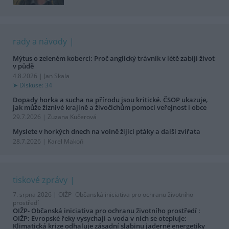
rady a návody
Mýtus o zeleném koberci: Proč anglický trávník v létě zabíjí život
v půdě
4.8.2026 | Jan Skala
Diskuse: 34
Dopady horka a sucha na přírodu jsou kritické. ČSOP ukazuje,
jak může žíznivé krajině a živočichům pomoci veřejnost i obce
29.7.2026 | Zuzana Kučerová
Myslete v horkých dnech na volně žijící ptáky a další zvířata
28.7.2026 | Karel Makoň
tiskové zprávy
7. srpna 2026 |
OIŽP- Občanská iniciativa pro ochranu životního
prostředí
OIŽP- Občanská iniciativa pro ochranu životního prostředí :
OIŽP: Evropské řeky vysychají a voda v nich se otepluje:
Klimatická krize odhaluje zásadní slabinu jaderné energetiky