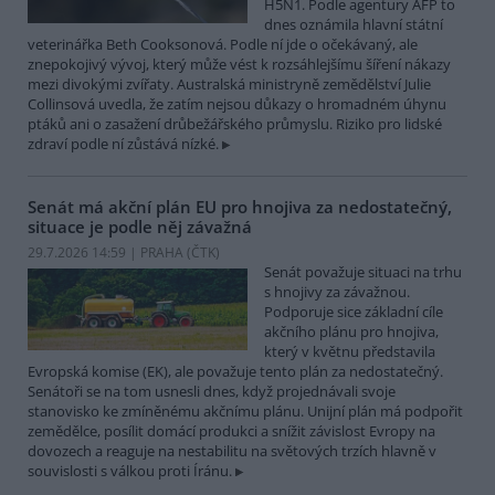
H5N1. Podle agentury AFP to
dnes oznámila hlavní státní
veterinářka Beth Cooksonová. Podle ní jde o očekávaný, ale
znepokojivý vývoj, který může vést k rozsáhlejšímu šíření nákazy
mezi divokými zvířaty. Australská ministryně zemědělství Julie
Collinsová uvedla, že zatím nejsou důkazy o hromadném úhynu
ptáků ani o zasažení drůbežářského průmyslu. Riziko pro lidské
zdraví podle ní zůstává nízké.
Senát má akční plán EU pro hnojiva za nedostatečný,
situace je podle něj závažná
29.7.2026 14:59 | PRAHA (
ČTK
)
Senát považuje situaci na trhu
s hnojivy za závažnou.
Podporuje sice základní cíle
akčního plánu pro hnojiva,
který v květnu představila
Evropská komise (EK), ale považuje tento plán za nedostatečný.
Senátoři se na tom usnesli dnes, když projednávali svoje
stanovisko ke zmíněnému akčnímu plánu. Unijní plán má podpořit
zemědělce, posílit domácí produkci a snížit závislost Evropy na
dovozech a reaguje na nestabilitu na světových trzích hlavně v
souvislosti s válkou proti Íránu.