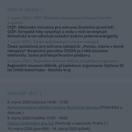
tiskové zprávy
7. srpna 2026 |
OIŽP- Občanská iniciativa pro ochranu životního
prostředí
OIŽP- Občanská iniciativa pro ochranu životního prostředí :
OIŽP: Evropské řeky vysychají a voda v nich se otepluje:
Klimatická krize odhaluje zásadní slabinu jaderné energetiky
7. srpna 2026 |
Česká společnost pro ochranu netopýrů
Česká společnost pro ochranu netopýrů: „Pomoc, máme v domě
netopýry!“ Bezplatná poradna ČESON je v létě zavalena
telefonáty. Sama potřebuje finanční podporu.
6. srpna 2026 |
Regionální muzeum Mělník, příspěvková organizace
Regionální muzeum Mělník, příspěvková organizace: Výstava 50
let CHKO Kokořínsko - Máchův kraj
kalendář akcí
8. srpna 2026 (sobota) 14:00 - 15:00
Komentované prohlídky výstavy Rostlinná Odysea
(Přednášky a
diskuse, )
9. srpna 2026 (neděle) 10:00 - 16:00
Oslava Světového dne lvů
(Festivaly a slavnosti, Praha 7 )
10. srpna 2026 (pondělí) - 14. srpna 2026 (pátek)