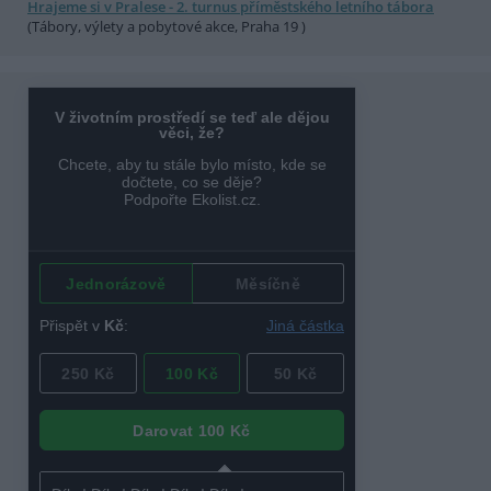
Hrajeme si v Pralese - 2. turnus příměstského letního tábora
(Tábory, výlety a pobytové akce, Praha 19 )