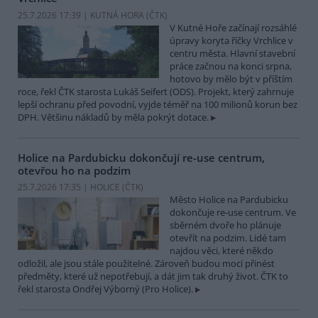
25.7.2026 17:39 | KUTNÁ HORA (
ČTK
)
V Kutné Hoře začínají rozsáhlé
úpravy koryta říčky Vrchlice v
centru města. Hlavní stavební
práce začnou na konci srpna,
hotovo by mělo být v příštím
roce, řekl ČTK starosta Lukáš Seifert (ODS). Projekt, který zahrnuje
lepší ochranu před povodní, vyjde téměř na 100 milionů korun bez
DPH. Většinu nákladů by měla pokrýt dotace.
Holice na Pardubicku dokončují re-use centrum,
otevřou ho na podzim
25.7.2026 17:35 | HOLICE (
ČTK
)
Město Holice na Pardubicku
dokončuje re-use centrum. Ve
sběrném dvoře ho plánuje
otevřít na podzim. Lidé tam
najdou věci, které někdo
odložil, ale jsou stále použitelné. Zároveň budou moci přinést
předměty, které už nepotřebují, a dát jim tak druhý život. ČTK to
řekl starosta Ondřej Výborný (Pro Holice).