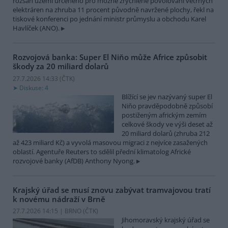
rozsah území určeného pro možné zrychlené povolování větrných
elektráren na zhruba 11 procent původně navržené plochy, řekl na
tiskové konferenci po jednání ministr průmyslu a obchodu Karel
Havlíček (ANO).
Rozvojová banka: Super El Niňo může Africe způsobit
škody za 20 miliard dolarů
27.7.2026 14:33 (
ČTK
)
Diskuse: 4
Blížící se jev nazývaný super El
Niňo pravděpodobně způsobí
postiženým africkým zemím
celkové škody ve výši deset až
20 miliard dolarů (zhruba 212
až 423 miliard Kč) a vyvolá masovou migraci z nejvíce zasažených
oblastí. Agentuře Reuters to sdělil přední klimatolog Africké
rozvojové banky (AfDB) Anthony Nyong.
Krajský úřad se musí znovu zabývat tramvajovou tratí
k novému nádraží v Brně
27.7.2026 14:15 | BRNO (
ČTK
)
Jihomoravský krajský úřad se