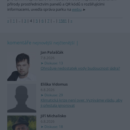
přírody prostřednictvím panelů a QR kódů s rozšiřujícími
informacemi, uvedla správa parku na
webu
.
«
|
1
|
..
|
3
|
4
|
5
|
6
|
7
|
..
|
1581
|
»
komentáře
nejnovější
nejčtenější
Jan Palaščák
7.8.2026
Diskuse: 13
Ohrožuje nedostatek vody budoucnost jádra?
Eliška Vidomus
6.8.2026
Diskuse: 29
Klimatická krize není over. Vyzýváme vládu, aby
ji přestala ignorovat
Jiří Michalisko
6.8.2026
Diskuse: 18