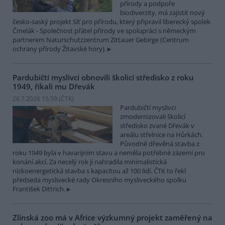
přírody a podpoře
biodiverzity, má zajistit nový
česko-saský projekt Síť pro přírodu, který připravil liberecký spolek
Čmelák - Společnost přátel přírody ve spolupráci s německým
partnerem Naturschutzzentrum Zittauer Gebirge (Centrum
ochrany přírody Žitavské hory).
Pardubičtí myslivci obnovili školicí středisko z roku
1949, říkali mu Dřevák
26.7.2026 15:59 (
ČTK
)
Pardubičtí myslivci
zmodernizovali školicí
středisko zvané Dřevák v
areálu střelnice na Hůrkách.
Původně dřevěná stavba z
roku 1949 byla v havarijním stavu a neměla potřebné zázemí pro
konání akcí. Za necelý rok ji nahradila minimalistická
nízkoenergetická stavba s kapacitou až 100 lidí. ČTK to řekl
předseda myslivecké rady Okresního mysliveckého spolku
František Dittrich.
Zlínská zoo má v Africe výzkumný projekt zaměřený na