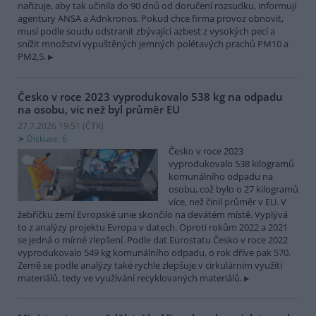
nařizuje, aby tak učinila do 90 dnů od doručení rozsudku, informují
agentury ANSA a Adnkronos. Pokud chce firma provoz obnovit,
musí podle soudu odstranit zbývající azbest z vysokých pecí a
snížit množství vypuštěných jemných polétavých prachů PM10 a
PM2,5.
Česko v roce 2023 vyprodukovalo 538 kg na odpadu
na osobu, víc než byl průměr EU
27.7.2026 19:51 (
ČTK
)
Diskuse: 6
Česko v roce 2023
vyprodukovalo 538 kilogramů
komunálního odpadu na
osobu, což bylo o 27 kilogramů
více, než činil průměr v EU. V
žebříčku zemí Evropské unie skončilo na devátém místě. Vyplývá
to z analýzy projektu Evropa v datech. Oproti rokům 2022 a 2021
se jedná o mírné zlepšení. Podle dat Eurostatu Česko v roce 2022
vyprodukovalo 549 kg komunálního odpadu, o rok dříve pak 570.
Země se podle analýzy také rychle zlepšuje v cirkulárním využití
materiálů, tedy ve využívání recyklovaných materiálů.