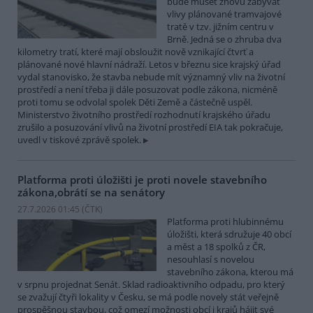
bude muset znovu zabývat
vlivy plánované tramvajové
tratě v tzv. jižním centru v
Brně. Jedná se o zhruba dva
kilometry tratí, které mají obsloužit nově vznikající čtvrť a
plánované nové hlavní nádraží. Letos v březnu sice krajský úřad
vydal stanovisko, že stavba nebude mít významný vliv na životní
prostředí a není třeba ji dále posuzovat podle zákona, nicméně
proti tomu se odvolal spolek Děti Země a částečně uspěl.
Ministerstvo životního prostředí rozhodnutí krajského úřadu
zrušilo a posuzování vlivů na životní prostředí EIA tak pokračuje,
uvedl v tiskové zprávě spolek.
Platforma proti úložišti je proti novele stavebního
zákona,obrátí se na senátory
27.7.2026 01:45 (
ČTK
)
Platforma proti hlubinnému
úložišti, která sdružuje 40 obcí
a měst a 18 spolků z ČR,
nesouhlasí s novelou
stavebního zákona, kterou má
v srpnu projednat Senát. Sklad radioaktivního odpadu, pro který
se zvažují čtyři lokality v Česku, se má podle novely stát veřejně
prospěšnou stavbou, což omezí možnosti obcí i krajů hájit své