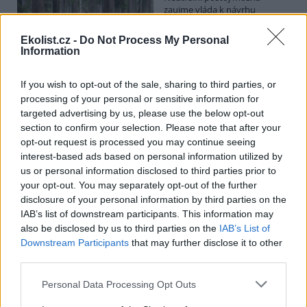
zaujme vláda k návrhu
poslanců opoziční ODS, kteří
chtějí posílit postavení
Ekolist.cz -
Do Not Process My Personal
zástupců obcí a krajů v radách
Information
národních parků. Vyplývá to z předkládací zprávy na vládním
webu. Věcně příslušné ministerstvo životního prostředí podle ní
své stanovisko k příslušné novele o ochraně přírody ve stanovené
If you wish to opt-out of the sale, sharing to third parties, or
lhůtě nedodalo. Kabinet se má novelou zabývat v pondělí. Jeho
processing of your personal or sensitive information for
postoj bude doporučením pro Sněmovnu, v níž má vládní koalice
targeted advertising by us, please use the below opt-out
většinu.
section to confirm your selection. Please note that after your
opt-out request is processed you may continue seeing
interest-based ads based on personal information utilized by
Na Hádecké planince u Brna obnovují ochránci
původní step, vrátí se tam i pastva
us or personal information disclosed to third parties prior to
your opt-out. You may separately opt-out of the further
26.7.2026 17:25 | BRNO (
ČTK
)
disclosure of your personal information by third parties on the
Zarostlou část Hádecké
planinky u Brna chtějí ochránci
IAB’s list of downstream participants. This information may
vrátit do stavu ze 30. let
also be disclosed by us to third parties on the
IAB’s List of
minulého století. V oblasti
Downstream Participants
that may further disclose it to other
obnovují původní step a
third parties.
teplomilné doubravy. Vrátí se tam i pastva. Cílem je zachránit
mizející druhy rostlin a živočichů, jako jsou vzácné orchideje či
Personal Data Processing Opt Outs
motýl jasoň dymnivkový. ČTK to řekl Vilém Jurek z organizace
Rezekvítek, která se o oblast stará. Národní přírodní rezervace