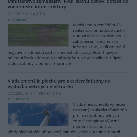
Ministerstvo zemědělství kvůli suchu obnoví dotace do
vodárenské infrastruktury
27.7.2026 19:24 (
ČTK
)
Diskuse: 1
Ministerstvo zemědělství v
reakci na dlouhodobé sucho
obnoví dotace na výstavbu a
zabezpečení vodárenské
infrastruktury kvůli zmírnění
negativních dopadů sucha a nedostatku vody. Resort navýší
původní částku dotace 1,1 miliardy korun o 400 milionů. Příjem
žádostí obnoví v pondělí 3. srpna.
Vláda zmenšila plochu pro akcelerační zóny na
výstavbu větrných elektráren
27.7.2026 14:34 | PRAHA (
ČTK
)
Diskuse: 6
Vláda dnes schválila vymezení
takzvaných akceleračních zón
pro rozvoj obnovitelných
zdrojů energie ve výrazně
menším rozsahu, než
předpokládal plán připravený minulou vládou. Kabinet omezil