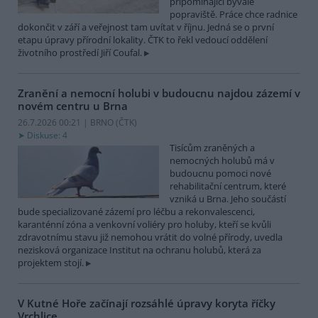
připomínající bývalé
popraviště. Práce chce radnice
dokončit v září a veřejnost tam uvítat v říjnu. Jedná se o první
etapu úpravy přírodní lokality. ČTK to řekl vedoucí oddělení
životního prostředí Jiří Coufal.
Zranění a nemocní holubi v budoucnu najdou zázemí v
novém centru u Brna
26.7.2026 00:21 | BRNO (
ČTK
)
Diskuse: 4
Tisícům zraněných a
nemocných holubů má v
budoucnu pomoci nové
rehabilitační centrum, které
vzniká u Brna. Jeho součástí
bude specializované zázemí pro léčbu a rekonvalescenci,
karanténní zóna a venkovní voliéry pro holuby, kteří se kvůli
zdravotnímu stavu již nemohou vrátit do volné přírody, uvedla
nezisková organizace Institut na ochranu holubů, která za
projektem stojí.
V Kutné Hoře začínají rozsáhlé úpravy koryta říčky
Vrchlice