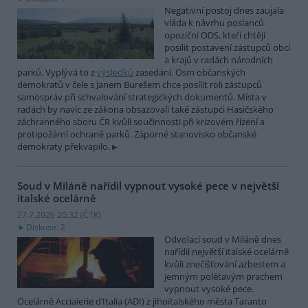
Negativní postoj dnes zaujala
vláda k návrhu poslanců
opoziční ODS, kteří chtějí
posílit postavení zástupců obcí
a krajů v radách národních
parků. Vyplývá to z
výsledků
zasedání. Osm občanských
demokratů v čele s Janem Burešem chce posílit roli zástupců
samospráv při schvalování strategických dokumentů. Místa v
radách by navíc ze zákona obsazovali také zástupci Hasičského
záchranného sboru ČR kvůli součinnosti při krizovém řízení a
protipožární ochraně parků. Záporné stanovisko občanské
demokraty překvapilo.
Soud v Miláně nařídil vypnout vysoké pece v největší
italské ocelárně
27.7.2026 20:32 (
ČTK
)
Diskuse: 2
Odvolací soud v Miláně dnes
nařídil největší italské ocelárně
kvůli znečišťování azbestem a
jemným polétavým prachem
vypnout vysoké pece.
Ocelárně Acciaierie d’Italia (ADI) z jihoitalského města Taranto