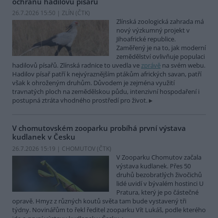
ochranu hadilovů písařů
26.7.2026 15:50 | ZLÍN (
ČTK
)
Zlínská zoologická zahrada má
nový výzkumný projekt v
Jihoafrické republice.
Zaměřený je na to, jak moderní
zemědělství ovlivňuje populaci
hadilovů písařů. Zlínská radnice to uvedla ve
zprávě
na svém webu.
Hadilov písař patří k nejvýraznějším ptákům afrických savan, patří
však k ohroženým druhům. Důvodem je zejména využití
travnatých ploch na zemědělskou půdu, intenzivní hospodaření i
postupná ztráta vhodného prostředí pro život.
V chomutovském zooparku probíhá první výstava
kudlanek v Česku
26.7.2026 15:19 | CHOMUTOV (
ČTK
)
V Zooparku Chomutov začala
výstava kudlanek. Přes 50
druhů bezobratlých živočichů
lidé uvidí v bývalém hostinci U
Pratura, který je po částečné
opravě. Hmyz z různých koutů světa tam bude vystavený tři
týdny. Novinářům to řekl ředitel zooparku Vít Lukáš, podle kterého