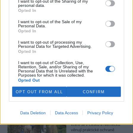
I want to opt-out of the Sharing of my
Hádecká planinka je součástí chráněné krajinné oblasti Moravský
personal data.
kras, má rozlohu kolem 80 hektarů.
Opted In
I want to opt-out of the Sale of my
I po 100 letech je cihlová kanalizace v centru Pardubic
Personal Data.
v dobrém stavu
Opted In
26.7.2026 16:24 | PARDUBICE (
ČTK
)
Diskuse: 1
I want to opt-out of processing my
Personal Data for Targeted Advertising.
Historická cihlová kanalizace v
Opted In
centru Pardubic je i po více než
100 letech v dobrém
I want to opt-out of Collection, Use,
technickém stavu. Podle
Retention, Sale, and/or Sharing of my
vodáren k tomu přispívá
Personal Data that Is Unrelated with the
vejčitý profil stok, který zlepšuje jejich samočištění a umožňuje
Purposes for which it was collected.
odvádět víc vody při přívalových deštích. ČTK to řekl mistr provozu
Opted Out
pardubických vodáren Erik Jandera.
OPT OUT FROM ALL
CONFIRM
Organizace v Česku a Německu chtějí víc
spolupracovat při ochraně přírody
Data Deletion
Data Access
Privacy Policy
26.7.2026 16:22 | LIBEREC (
ČTK
)
Větší spolupráci organizací,
které se v Česku a Německu
věnují praktické ochraně