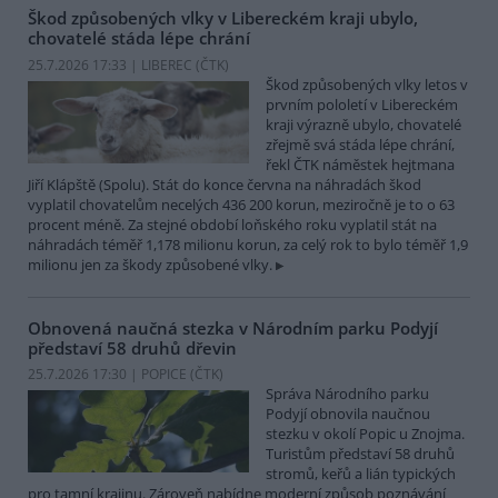
Škod způsobených vlky v Libereckém kraji ubylo,
chovatelé stáda lépe chrání
25.7.2026 17:33 | LIBEREC (
ČTK
)
Škod způsobených vlky letos v
prvním pololetí v Libereckém
kraji výrazně ubylo, chovatelé
zřejmě svá stáda lépe chrání,
řekl ČTK náměstek hejtmana
Jiří Klápště (Spolu). Stát do konce června na náhradách škod
vyplatil chovatelům necelých 436 200 korun, meziročně je to o 63
procent méně. Za stejné období loňského roku vyplatil stát na
náhradách téměř 1,178 milionu korun, za celý rok to bylo téměř 1,9
milionu jen za škody způsobené vlky.
Obnovená naučná stezka v Národním parku Podyjí
představí 58 druhů dřevin
25.7.2026 17:30 | POPICE (
ČTK
)
Správa Národního parku
Podyjí obnovila naučnou
stezku v okolí Popic u Znojma.
Turistům představí 58 druhů
stromů, keřů a lián typických
pro tamní krajinu. Zároveň nabídne moderní způsob poznávání