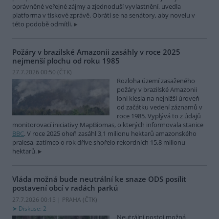
oprávněné veřejné zájmy a zjednoduší vyvlastnění, uvedla
platforma v tiskové zprávě. Obrátí se na senátory, aby novelu v
této podobě odmítli.
Požáry v brazilské Amazonii zasáhly v roce 2025
nejmenší plochu od roku 1985
27.7.2026 00:50 (
ČTK
)
Rozloha území zasaženého
požáry v brazilské Amazonii
loni klesla na nejnižší úroveň
od začátku vedení záznamů v
roce 1985. Vyplývá to z údajů
monitorovací iniciativy MapBiomas, o kterých informovala stanice
BBC
. V roce 2025 oheň zasáhl 3,1 milionu hektarů amazonského
pralesa, zatímco o rok dříve shořelo rekordních 15,8 milionu
hektarů.
Vláda možná bude neutrální ke snaze ODS posílit
postavení obcí v radách parků
27.7.2026 00:15 | PRAHA (
ČTK
)
Diskuse: 2
Neutrální postoj možná