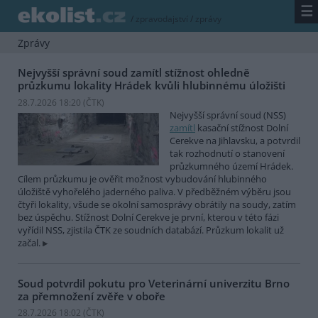
☰
/
zpravodajství
/
zprávy
Zprávy
Nejvyšší správní soud zamítl stížnost ohledně
průzkumu lokality Hrádek kvůli hlubinnému úložišti
28.7.2026 18:20 (
ČTK
)
Nejvyšší správní soud (NSS)
zamítl
kasační stížnost Dolní
Cerekve na Jihlavsku, a potvrdil
tak rozhodnutí o stanovení
průzkumného území Hrádek.
Cílem průzkumu je ověřit možnost vybudování hlubinného
úložiště vyhořelého jaderného paliva. V předběžném výběru jsou
čtyři lokality, všude se okolní samosprávy obrátily na soudy, zatím
bez úspěchu. Stížnost Dolní Cerekve je první, kterou v této fázi
vyřídil NSS, zjistila ČTK ze soudních databází. Průzkum lokalit už
začal.
Soud potvrdil pokutu pro Veterinární univerzitu Brno
za přemnožení zvěře v oboře
28.7.2026 18:02 (
ČTK
)