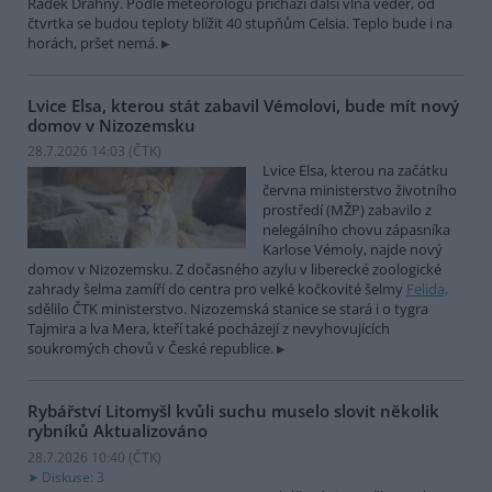
Radek Drahný. Podle meteorologů přichází další vlna veder, od
čtvrtka se budou teploty blížit 40 stupňům Celsia. Teplo bude i na
horách, pršet nemá.
Lvice Elsa, kterou stát zabavil Vémolovi, bude mít nový
domov v Nizozemsku
28.7.2026 14:03 (
ČTK
)
Lvice Elsa, kterou na začátku
června ministerstvo životního
prostředí (MŽP) zabavilo z
nelegálního chovu zápasníka
Karlose Vémoly, najde nový
domov v Nizozemsku. Z dočasného azylu v liberecké zoologické
zahrady šelma zamíří do centra pro velké kočkovité šelmy
Felida,
sdělilo ČTK ministerstvo. Nizozemská stanice se stará i o tygra
Tajmira a lva Mera, kteří také pocházejí z nevyhovujících
soukromých chovů v České republice.
Rybářství Litomyšl kvůli suchu muselo slovit několik
rybníků
Aktualizováno
28.7.2026 10:40 (
ČTK
)
Diskuse: 3