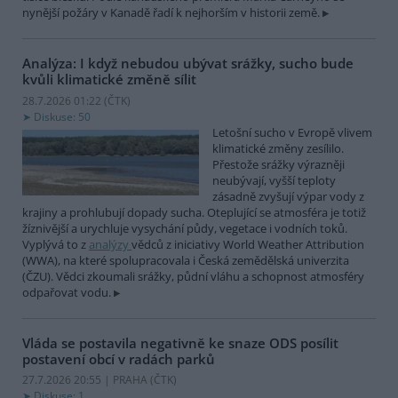
nynější požáry v Kanadě řadí k nejhorším v historii země.
Analýza: I když nebudou ubývat srážky, sucho bude
kvůli klimatické změně sílit
28.7.2026 01:22 (
ČTK
)
Diskuse: 50
Letošní sucho v Evropě vlivem
klimatické změny zesílilo.
Přestože srážky výrazněji
neubývají, vyšší teploty
zásadně zvyšují výpar vody z
krajiny a prohlubují dopady sucha. Oteplující se atmosféra je totiž
žíznivější a urychluje vysychání půdy, vegetace i vodních toků.
Vyplývá to z
analýzy
vědců z iniciativy World Weather Attribution
(WWA), na které spolupracovala i Česká zemědělská univerzita
(ČZU). Vědci zkoumali srážky, půdní vláhu a schopnost atmosféry
odpařovat vodu.
Vláda se postavila negativně ke snaze ODS posílit
postavení obcí v radách parků
27.7.2026 20:55 | PRAHA (
ČTK
)
Diskuse: 1