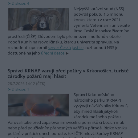
Diskuse: 4
Nejvyšší správní soud (NSS)
potvrdil pokutu 1,5 milionu
korun, kterou v roce 2021
vyměřila Veterinární univerzitě
Brno Česká inspekce životního
prostředí (ČIŽP). Důvodem bylo přemnožení muflonů v oboře
Poodří Kunín na Novojičínsku, kterou univerzita spravuje. Na
rozhodnutí upozornil
server Česká justice
, rozhodnutí NSS je
dostupné na jeho
úřední desce
.
Správci KRNAP varují před požáry v Krkonoších, turisté
zárodky požárů mají hlásit
28.7.2026 14:12 (
ČTK
)
Diskuse: 1
Správci Krkonošského
národního parku (KRNAP)
vyzývají návštěvníky Krkonoš,
aby ihned hlásili jakýkoli
zárodek možného požáru.
Varovali také před zapalováním svíček u pomníků či božích muk
nebo před používáním přenosných vařičů v přírodě. Riziko vzniku
požárů v příštích dnech poroste, řekl ČTK mluvčí Správy KRNAP