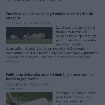
jde o první výstavu kudlanek v Česku.
Zoo Ostrava odchovává čtyři mláďata vzácných oslů
onagerů
26.7.2026 01:16 | OSTRAVA (
ČTK
)
Zoo Ostrava odchovává čtyři
mláďata vzácných oslů
onagerů. Jde o nejohroženější
poddruh divokého asijského
osla. V zahradě žije
dvanáctičlenné stádo, které je tak nejpočetnější v Evropě.
Novinářům to sdělila mluvčí zahrady Šárka Nováková. V přírodě se
vyskytuje jen okolo 1200 jedinců tohoto kriticky ohroženého
zvířete.
Polička na Svitavsku staví v Liboháji pietní místo na
bývalém popravišti
26.7.2026 00:36 | POLIČKA (
ČTK
)
Diskuse: 17
V lesoparku Liboháj v Poličce
na Svitavsku začalo město
budovat pietní místo