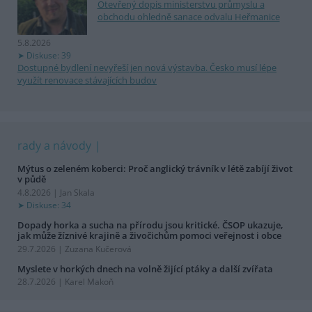
Otevřený dopis ministerstvu průmyslu a
obchodu ohledně sanace odvalu Heřmanice
5.8.2026
Diskuse: 39
Dostupné bydlení nevyřeší jen nová výstavba. Česko musí lépe
využít renovace stávajících budov
rady a návody
Mýtus o zeleném koberci: Proč anglický trávník v létě zabíjí život
v půdě
4.8.2026 | Jan Skala
Diskuse: 34
Dopady horka a sucha na přírodu jsou kritické. ČSOP ukazuje,
jak může žíznivé krajině a živočichům pomoci veřejnost i obce
29.7.2026 | Zuzana Kučerová
Myslete v horkých dnech na volně žijící ptáky a další zvířata
28.7.2026 | Karel Makoň