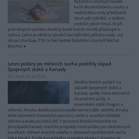
Rybářství Litomyšl muselo
kvůli dlouhodobému suchu a
nedostatku vody předčasně
slovit pět rybníků. U dalších
vodních ploch hrozí, že při
pokračujícím poklesu hladiny bude nutné rovněž přistoupit k
výlovu. Letos je většina rybníků bez běžného přítoku vody, což
situaci zhoršuje. ČTK to řekl ředitel Rybářství Litomyšl Michal
Brychta.
Lesní požáry po měsících sucha postihly západ
Spojených států a Kanady
28.7.2026 10:32 (
ČTK
)
Desítky lesních požárů na
západě Spojených států a
Kanady spálily tisíce kilometrů
čtverečních půdy. V
americkém státě Oregon o
víkendu zhruba desítka požárů podle serveru BBC sežehla zhruba
4046 kilometrů čtverečních porostu, vedla k uzavření důležité
dálnice a evakuaci tisíců lidí. V provincii Britská Kolumbie na
jihozápadě Kanady mezitím propukly nové požáry po víkendových
bouřkách, během kterých udeřily v oblastech postižených suchy
tisíce blesků. Podle kanadského premiéra Marka Carneyho se