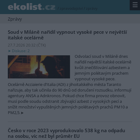
☰
/
zpravodajství
/
zprávy
Zprávy
Soud v Miláně nařídil vypnout vysoké pece v největší
italské ocelárně
27.7.2026 20:32 (
ČTK
)
Diskuse: 2
Odvolací soud v Miláně dnes
nařídil největší italské ocelárně
kvůli znečišťování azbestem a
jemným polétavým prachem
vypnout vysoké pece.
Ocelárně Acciaierie d’Italia (ADI) z jihoitalského města Taranto
nařizuje, aby tak učinila do 90 dnů od doručení rozsudku, informují
agentury ANSA a Adnkronos. Pokud chce firma provoz obnovit,
musí podle soudu odstranit zbývající azbest z vysokých pecí a
snížit množství vypuštěných jemných polétavých prachů PM10 a
PM2,5.
Česko v roce 2023 vyprodukovalo 538 kg na odpadu
na osobu, víc než byl průměr EU