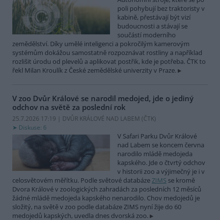
poli pohybují bez traktoristy v
kabině, přestávají být vizí
budoucnosti a stávají se
součástí moderního
zemědělství. Díky umělé inteligenci a pokročilým kamerovým
systémům dokážou samostatně rozpoznávat rostliny a například
rozlišit úrodu od plevelů a aplikovat postřik, kde je potřeba. ČTK to
řekl Milan Kroulík z České zemědělské univerzity v Praze.
V zoo Dvůr Králové se narodil medojed, jde o jediný
odchov na světě za poslední rok
25.7.2026 17:19 | DVŮR KRÁLOVÉ NAD LABEM (
ČTK
)
Diskuse: 6
V Safari Parku Dvůr Králové
nad Labem se koncem června
narodilo mládě medojeda
kapského. Jde o čtvrtý odchov
v historii zoo a výjimečný je i v
celosvětovém měřítku. Podle světové databáze
ZIMS
se kromě
Dvora Králové v zoologických zahradách za posledních 12 měsíců
žádné mládě medojeda kapského nenarodilo. Chov medojedů je
složitý, na světě v zoo podle databáze ZIMS nyní žije do 60
medojedů kapských, uvedla dnes dvorská zoo.