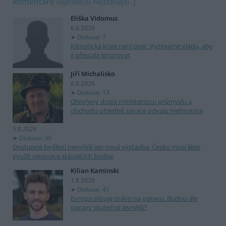
komentáře
nejnovější
nejčtenější
Eliška Vidomus
6.8.2026
Diskuse: 7
Klimatická krize není over. Vyzýváme vládu, aby
ji přestala ignorovat
Jiří Michalisko
6.8.2026
Diskuse: 13
Otevřený dopis ministerstvu průmyslu a
obchodu ohledně sanace odvalu Heřmanice
5.8.2026
Diskuse: 39
Dostupné bydlení nevyřeší jen nová výstavba. Česko musí lépe
využít renovace stávajících budov
Kilian Kaminski
1.8.2026
Diskuse: 41
Evropa slibuje právo na opravu. Budou ale
opravy skutečně levnější?