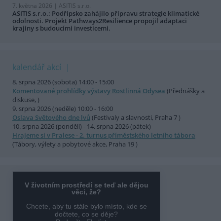
7. května 2026 |
ASITIS s.r.o.
ASITIS s.r.o.: Podřipsko zahájilo přípravu strategie klimatické
odolnosti. Projekt Pathways2Resilience propojil adaptaci
krajiny s budoucími investicemi.
kalendář akcí
8. srpna 2026 (sobota) 14:00 - 15:00
Komentované prohlídky výstavy Rostlinná Odysea
(Přednášky a
diskuse, )
9. srpna 2026 (neděle) 10:00 - 16:00
Oslava Světového dne lvů
(Festivaly a slavnosti, Praha 7 )
10. srpna 2026 (pondělí) - 14. srpna 2026 (pátek)
Hrajeme si v Pralese - 2. turnus příměstského letního tábora
(Tábory, výlety a pobytové akce, Praha 19 )