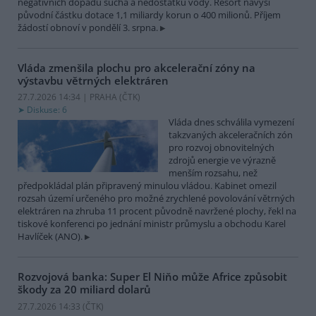
negativních dopadů sucha a nedostatku vody. Resort navýší
původní částku dotace 1,1 miliardy korun o 400 milionů. Příjem
žádostí obnoví v pondělí 3. srpna.
Vláda zmenšila plochu pro akcelerační zóny na
výstavbu větrných elektráren
27.7.2026 14:34 | PRAHA (
ČTK
)
Diskuse: 6
Vláda dnes schválila vymezení
takzvaných akceleračních zón
pro rozvoj obnovitelných
zdrojů energie ve výrazně
menším rozsahu, než
předpokládal plán připravený minulou vládou. Kabinet omezil
rozsah území určeného pro možné zrychlené povolování větrných
elektráren na zhruba 11 procent původně navržené plochy, řekl na
tiskové konferenci po jednání ministr průmyslu a obchodu Karel
Havlíček (ANO).
Rozvojová banka: Super El Niňo může Africe způsobit
škody za 20 miliard dolarů
27.7.2026 14:33 (
ČTK
)