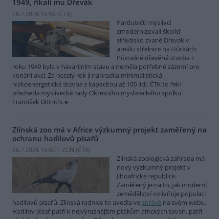
1949, říkali mu Dřevák
26.7.2026 15:59 (
ČTK
)
Pardubičtí myslivci
zmodernizovali školicí
středisko zvané Dřevák v
areálu střelnice na Hůrkách.
Původně dřevěná stavba z
roku 1949 byla v havarijním stavu a neměla potřebné zázemí pro
konání akcí. Za necelý rok ji nahradila minimalistická
nízkoenergetická stavba s kapacitou až 100 lidí. ČTK to řekl
předseda myslivecké rady Okresního mysliveckého spolku
František Dittrich.
Zlínská zoo má v Africe výzkumný projekt zaměřený na
ochranu hadilovů písařů
26.7.2026 15:50 | ZLÍN (
ČTK
)
Zlínská zoologická zahrada má
nový výzkumný projekt v
Jihoafrické republice.
Zaměřený je na to, jak moderní
zemědělství ovlivňuje populaci
hadilovů písařů. Zlínská radnice to uvedla ve
zprávě
na svém webu.
Hadilov písař patří k nejvýraznějším ptákům afrických savan, patří