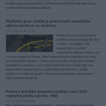
zrušilo a posuzování vlivů na životní prostředí EIA tak pokračuje,
uvedl v tiskové zprávě spolek.
Platforma proti úložišti je proti novele stavebního
zákona,obrátí se na senátory
27.7.2026 01:45 (
ČTK
)
Platforma proti hlubinnému
úložišti, která sdružuje 40 obcí
a měst a 18 spolků z ČR,
nesouhlasí s novelou
stavebního zákona, kterou má
v srpnu projednat Senát. Sklad radioaktivního odpadu, pro který
se zvažují čtyři lokality v Česku, se má podle novely stát veřejně
prospěšnou stavbou, což omezí možnosti obcí i krajů hájit své
oprávněné veřejné zájmy a zjednoduší vyvlastnění, uvedla
platforma v tiskové zprávě. Obrátí se na senátory, aby novelu v
této podobě odmítli.
Požáry v brazilské Amazonii zasáhly v roce 2025
nejmenší plochu od roku 1985
27.7.2026 00:50 (
ČTK
)
Rozloha území zasaženého