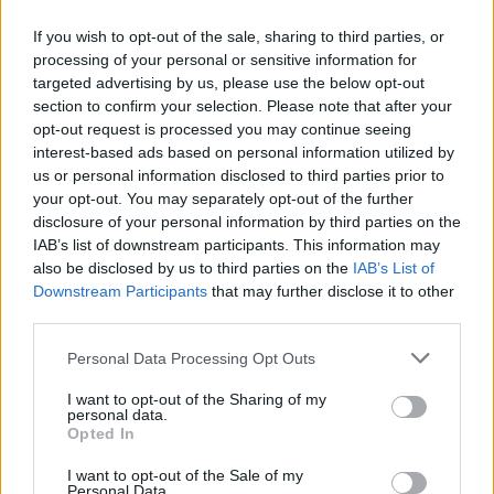
26.7.2026 00:21 | BRNO (
ČTK
)
Diskuse: 4
If you wish to opt-out of the sale, sharing to third parties, or
Tisícům zraněných a
processing of your personal or sensitive information for
nemocných holubů má v
targeted advertising by us, please use the below opt-out
budoucnu pomoci nové
rehabilitační centrum, které
section to confirm your selection. Please note that after your
vzniká u Brna. Jeho součástí
opt-out request is processed you may continue seeing
bude specializované zázemí pro léčbu a rekonvalescenci,
interest-based ads based on personal information utilized by
karanténní zóna a venkovní voliéry pro holuby, kteří se kvůli
us or personal information disclosed to third parties prior to
zdravotnímu stavu již nemohou vrátit do volné přírody, uvedla
your opt-out. You may separately opt-out of the further
nezisková organizace Institut na ochranu holubů, která za
disclosure of your personal information by third parties on the
projektem stojí.
IAB’s list of downstream participants. This information may
also be disclosed by us to third parties on the
IAB’s List of
V Kutné Hoře začínají rozsáhlé úpravy koryta říčky
Downstream Participants
that may further disclose it to other
Vrchlice
third parties.
25.7.2026 17:39 | KUTNÁ HORA (
ČTK
)
V Kutné Hoře začínají rozsáhlé
Personal Data Processing Opt Outs
úpravy koryta říčky Vrchlice v
centru města. Hlavní stavební
I want to opt-out of the Sharing of my
práce začnou na konci srpna,
personal data.
hotovo by mělo být v příštím
Opted In
roce, řekl ČTK starosta Lukáš Seifert (ODS). Projekt, který zahrnuje
lepší ochranu před povodní, vyjde téměř na 100 milionů korun bez
I want to opt-out of the Sale of my
DPH. Většinu nákladů by měla pokrýt dotace.
Personal Data.