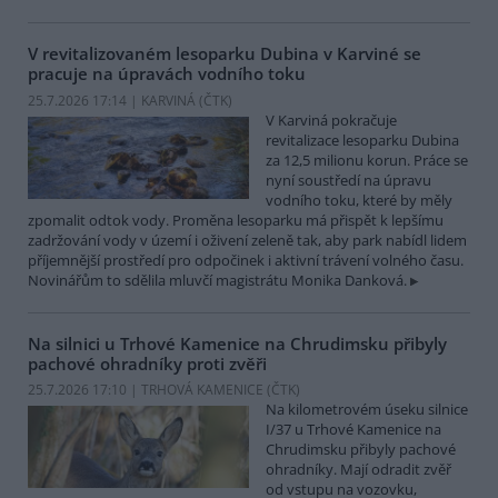
V revitalizovaném lesoparku Dubina v Karviné se
pracuje na úpravách vodního toku
25.7.2026 17:14 | KARVINÁ (
ČTK
)
V Karviná pokračuje
revitalizace lesoparku Dubina
za 12,5 milionu korun. Práce se
nyní soustředí na úpravu
vodního toku, které by měly
zpomalit odtok vody. Proměna lesoparku má přispět k lepšímu
zadržování vody v území i oživení zeleně tak, aby park nabídl lidem
příjemnější prostředí pro odpočinek i aktivní trávení volného času.
Novinářům to sdělila mluvčí magistrátu Monika Danková.
Na silnici u Trhové Kamenice na Chrudimsku přibyly
pachové ohradníky proti zvěři
25.7.2026 17:10 | TRHOVÁ KAMENICE (
ČTK
)
Na kilometrovém úseku silnice
I/37 u Trhové Kamenice na
Chrudimsku přibyly pachové
ohradníky. Mají odradit zvěř
od vstupu na vozovku,