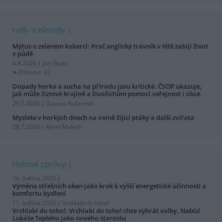
rady a návody
Mýtus o zeleném koberci: Proč anglický trávník v létě zabíjí život
v půdě
4.8.2026 | Jan Skala
Diskuse: 32
Dopady horka a sucha na přírodu jsou kritické. ČSOP ukazuje,
jak může žíznivé krajině a živočichům pomoci veřejnost i obce
29.7.2026 | Zuzana Kučerová
Myslete v horkých dnech na volně žijící ptáky a další zvířata
28.7.2026 | Karel Makoň
tiskové zprávy
14. května 2026 |
Výměna střešních oken jako krok k vyšší energetické účinnosti a
komfortu bydlení
11. května 2026 |
Vrchlabí do toho!
Vrchlabí do toho!: Vrchlabí do toho! chce vyhrát volby. Nabízí
Lukáše Teplého jako nového starostu