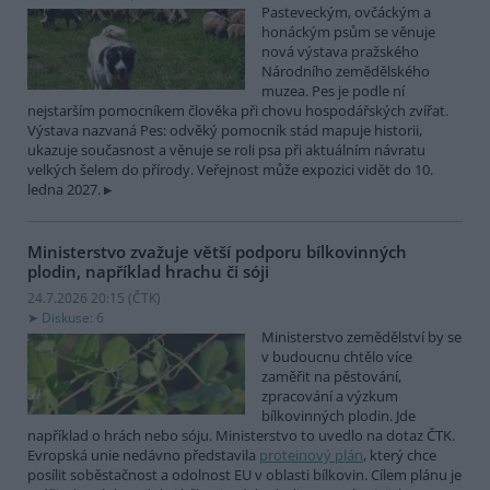
Pasteveckým, ovčáckým a
honáckým psům se věnuje
nová výstava pražského
Národního zemědělského
muzea. Pes je podle ní
nejstarším pomocníkem člověka při chovu hospodářských zvířat.
Výstava nazvaná Pes: odvěký pomocník stád mapuje historii,
ukazuje současnost a věnuje se roli psa při aktuálním návratu
velkých šelem do přírody. Veřejnost může expozici vidět do 10.
ledna 2027.
Ministerstvo zvažuje větší podporu bílkovinných
plodin, například hrachu či sóji
24.7.2026 20:15 (
ČTK
)
Diskuse: 6
Ministerstvo zemědělství by se
v budoucnu chtělo více
zaměřit na pěstování,
zpracování a výzkum
bílkovinných plodin. Jde
například o hrách nebo sóju. Ministerstvo to uvedlo na dotaz ČTK.
Evropská unie nedávno představila
proteinový plán
, který chce
posílit soběstačnost a odolnost EU v oblasti bílkovin. Cílem plánu je