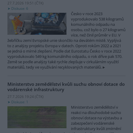
27.7.2026 19:51 (
ČTK
)
Diskuse: 6
Česko v roce 2023
vyprodukovalo 538 kilogramů
komunálního odpadu na
osobu, což bylo o 27 kilogramů
více, než činil průměr v EU. V
žebříčku zemí Evropské unie skončilo na devátém místě. Vyplývá
to z analýzy projektu Evropa v datech. Oproti rokům 2022 a 2021
se jedná o mírné zlepšení. Podle dat Eurostatu Česko v roce 2022
vyprodukovalo 549 kg komunálního odpadu, o rok dříve pak 570.
Země se podle analýzy také rychle zlepšuje v cirkulárním využití
materiálů, tedy ve využívání recyklovaných materiálů.
Ministerstvo zemědělství kvůli suchu obnoví dotace do
vodárenské infrastruktury
27.7.2026 19:24 (
ČTK
)
Diskuse: 1
Ministerstvo zemědělství v
reakci na dlouhodobé sucho
obnoví dotace na výstavbu a
zabezpečení vodárenské
infrastruktury kvůli zmírnění