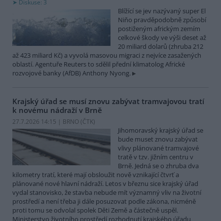
Diskuse: 3
Blížící se jev nazývaný super El
Niňo pravděpodobně způsobí
postiženým africkým zemím
celkové škody ve výši deset až
20 miliard dolarů (zhruba 212
až 423 miliard Kč) a vyvolá masovou migraci z nejvíce zasažených
oblastí. Agentuře Reuters to sdělil přední klimatolog Africké
rozvojové banky (AfDB) Anthony Nyong.
Krajský úřad se musí znovu zabývat tramvajovou tratí
k novému nádraží v Brně
27.7.2026 14:15 | BRNO (
ČTK
)
Jihomoravský krajský úřad se
bude muset znovu zabývat
vlivy plánované tramvajové
tratě v tzv. jižním centru v
Brně. Jedná se o zhruba dva
kilometry tratí, které mají obsloužit nově vznikající čtvrť a
plánované nové hlavní nádraží. Letos v březnu sice krajský úřad
vydal stanovisko, že stavba nebude mít významný vliv na životní
prostředí a není třeba ji dále posuzovat podle zákona, nicméně
proti tomu se odvolal spolek Děti Země a částečně uspěl.
Ministerstvo životního prostředí rozhodnutí krajského úřadu