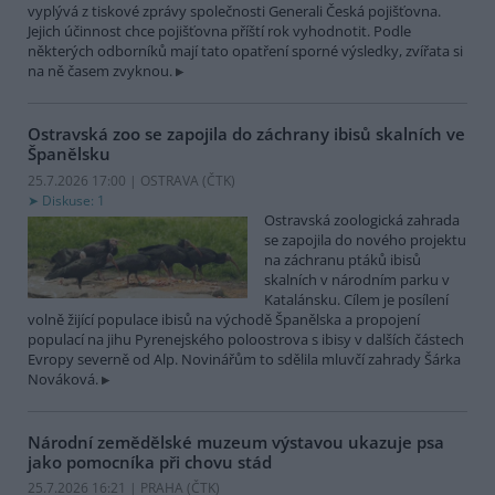
vyplývá z tiskové zprávy společnosti Generali Česká pojišťovna.
Jejich účinnost chce pojišťovna příští rok vyhodnotit. Podle
některých odborníků mají tato opatření sporné výsledky, zvířata si
na ně časem zvyknou.
Ostravská zoo se zapojila do záchrany ibisů skalních ve
Španělsku
25.7.2026 17:00 | OSTRAVA (
ČTK
)
Diskuse: 1
Ostravská zoologická zahrada
se zapojila do nového projektu
na záchranu ptáků ibisů
skalních v národním parku v
Katalánsku. Cílem je posílení
volně žijící populace ibisů na východě Španělska a propojení
populací na jihu Pyrenejského poloostrova s ibisy v dalších částech
Evropy severně od Alp. Novinářům to sdělila mluvčí zahrady Šárka
Nováková.
Národní zemědělské muzeum výstavou ukazuje psa
jako pomocníka při chovu stád
25.7.2026 16:21 | PRAHA (
ČTK
)