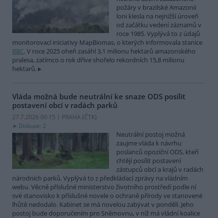
požáry v brazilské Amazonii
loni klesla na nejnižší úroveň
od začátku vedení záznamů v
roce 1985. Vyplývá to z údajů
monitorovací iniciativy MapBiomas, o kterých informovala stanice
BBC
. V roce 2025 oheň zasáhl 3,1 milionu hektarů amazonského
pralesa, zatímco o rok dříve shořelo rekordních 15,8 milionu
hektarů.
Vláda možná bude neutrální ke snaze ODS posílit
postavení obcí v radách parků
27.7.2026 00:15 | PRAHA (
ČTK
)
Diskuse: 2
Neutrální postoj možná
zaujme vláda k návrhu
poslanců opoziční ODS, kteří
chtějí posílit postavení
zástupců obcí a krajů v radách
národních parků. Vyplývá to z předkládací zprávy na vládním
webu. Věcně příslušné ministerstvo životního prostředí podle ní
své stanovisko k příslušné novele o ochraně přírody ve stanovené
lhůtě nedodalo. Kabinet se má novelou zabývat v pondělí. Jeho
postoj bude doporučením pro Sněmovnu, v níž má vládní koalice