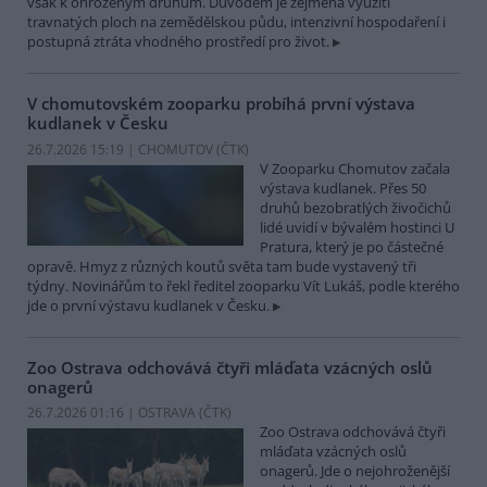
však k ohroženým druhům. Důvodem je zejména využití
travnatých ploch na zemědělskou půdu, intenzivní hospodaření i
postupná ztráta vhodného prostředí pro život.
V chomutovském zooparku probíhá první výstava
kudlanek v Česku
26.7.2026 15:19 | CHOMUTOV (
ČTK
)
V Zooparku Chomutov začala
výstava kudlanek. Přes 50
druhů bezobratlých živočichů
lidé uvidí v bývalém hostinci U
Pratura, který je po částečné
opravě. Hmyz z různých koutů světa tam bude vystavený tři
týdny. Novinářům to řekl ředitel zooparku Vít Lukáš, podle kterého
jde o první výstavu kudlanek v Česku.
Zoo Ostrava odchovává čtyři mláďata vzácných oslů
onagerů
26.7.2026 01:16 | OSTRAVA (
ČTK
)
Zoo Ostrava odchovává čtyři
mláďata vzácných oslů
onagerů. Jde o nejohroženější