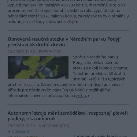
vyplatil chovatelům necelých 436 200 korun, meziročně je to o 63
procent méně. Za stejné období loňského roku vyplatil stát na
náhradách téměř 1,178 milionu korun, za celý rok to bylo téměř 1,9
milionu jen za škody způsobené vlky.
Obnovená naučná stezka v Národním parku Podyjí
představí 58 druhů dřevin
25.7.2026 17:30 | POPICE (
ČTK
)
Správa Národního parku
Podyjí obnovila naučnou
stezku v okolí Popic u Znojma.
Turistům představí 58 druhů
stromů, keřů a lián typických
pro tamní krajinu. Zároveň nabídne moderní způsob poznávání
přírody prostřednictvím panelů a QR kódů s rozšiřujícími
informacemi, uvedla správa parku na
webu
.
Autonomní stroje mění zemědělství, rozpoznají plevel i
plodiny, říká odborník
25.7.2026 17:29 | NABOČANY (
ČTK
)
Diskuse: 3
Autonomní stroje, které se po