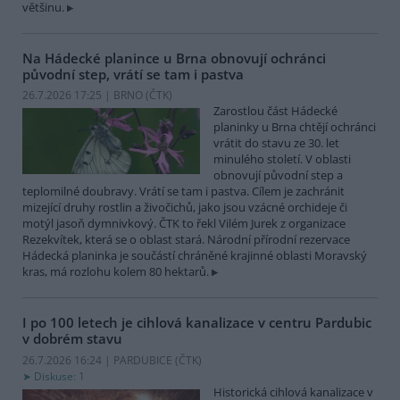
většinu.
Na Hádecké planince u Brna obnovují ochránci
původní step, vrátí se tam i pastva
26.7.2026 17:25 | BRNO (
ČTK
)
Zarostlou část Hádecké
planinky u Brna chtějí ochránci
vrátit do stavu ze 30. let
minulého století. V oblasti
obnovují původní step a
teplomilné doubravy. Vrátí se tam i pastva. Cílem je zachránit
mizející druhy rostlin a živočichů, jako jsou vzácné orchideje či
motýl jasoň dymnivkový. ČTK to řekl Vilém Jurek z organizace
Rezekvítek, která se o oblast stará. Národní přírodní rezervace
Hádecká planinka je součástí chráněné krajinné oblasti Moravský
kras, má rozlohu kolem 80 hektarů.
I po 100 letech je cihlová kanalizace v centru Pardubic
v dobrém stavu
26.7.2026 16:24 | PARDUBICE (
ČTK
)
Diskuse: 1
Historická cihlová kanalizace v