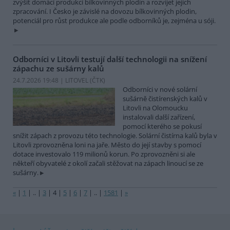
zvýšit domácí produkci bílkovinných plodin a rozvíjet jejich
zpracování. I Česko je závislé na dovozu bílkovinných plodin,
potenciál pro růst produkce ale podle odborníků je, zejména u sóji.
Odborníci v Litovli testují další technologii na snížení
zápachu ze sušárny kalů
24.7.2026 19:48 | LITOVEL (
ČTK
)
Odborníci v nové solární
sušárně čistírenských kalů v
Litovli na Olomoucku
instalovali další zařízení,
pomocí kterého se pokusí
snížit zápach z provozu této technologie. Solární čistírna kalů byla v
Litovli zprovozněna loni na jaře. Město do její stavby s pomocí
dotace investovalo 119 milionů korun. Po zprovozněni si ale
někteří obyvatelé z okolí začali stěžovat na zápach linoucí se ze
sušárny.
«
|
1
|
..
|
3
|
4
|
5
|
6
|
7
|
..
|
1581
|
»