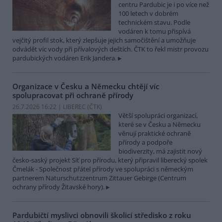
centru Pardubic je i po více než
100 letech v dobrém
technickém stavu. Podle
vodáren k tomu přispívá
vejčitý profil stok, který zlepšuje jejich samočištění a umožňuje
odvádět víc vody při přívalových deštích. ČTK to řekl mistr provozu
pardubických vodáren Erik Jandera.
Organizace v Česku a Německu chtějí víc
spolupracovat při ochraně přírody
26.7.2026 16:22 | LIBEREC (
ČTK
)
Větší spolupráci organizací,
které se v Česku a Německu
věnují praktické ochraně
přírody a podpoře
biodiverzity, má zajistit nový
česko-saský projekt Síť pro přírodu, který připravil liberecký spolek
Čmelák - Společnost přátel přírody ve spolupráci s německým
partnerem Naturschutzzentrum Zittauer Gebirge (Centrum
ochrany přírody Žitavské hory).
Pardubičtí myslivci obnovili školicí středisko z roku