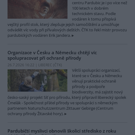
centru Pardubic je i po více než
100 letech v dobrém
technickém stavu. Podle
vodáren k tomu přispívá
vejčitý profil stok, který zlepšuje jejich samočištění a umožňuje
odvádět víc vody při přívalových deštích. ČTK to řekl mistr provozu
pardubických vodáren Erik Jandera.
Organizace v Česku a Německu chtějí víc
spolupracovat při ochraně přírody
26.7.2026 16:22 | LIBEREC (
ČTK
)
Větší spolupráci organizací,
které se v Česku a Německu
věnují praktické ochraně
přírody a podpoře
biodiverzity, má zajistit nový
česko-saský projekt Síť pro přírodu, který připravil liberecký spolek
Čmelák - Společnost přátel přírody ve spolupráci s německým
partnerem Naturschutzzentrum Zittauer Gebirge (Centrum
ochrany přírody Žitavské hory).
Pardubičtí myslivci obnovili školicí středisko z roku