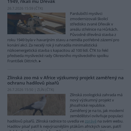
1949, říkali mu Dřevák
26.7.2026 15:59 (
ČTK
)
Pardubičtí myslivci
zmodernizovali školicí
středisko zvané Dřevák v
areálu střelnice na Hůrkách.
Původně dřevěná stavba z
roku 1949 byla v havarijním stavu a neměla potřebné zázemí pro
konání akcí. Za necelý rok ji nahradila minimalistická
nízkoenergetická stavba s kapacitou až 100 lidí. ČTK to řekl
předseda myslivecké rady Okresního mysliveckého spolku
František Dittrich.
Zlínská zoo má v Africe výzkumný projekt zaměřený na
ochranu hadilovů písařů
26.7.2026 15:50 | ZLÍN (
ČTK
)
Zlínská zoologická zahrada má
nový výzkumný projekt v
Jihoafrické republice.
Zaměřený je na to, jak moderní
zemědělství ovlivňuje populaci
hadilovů písařů. Zlínská radnice to uvedla ve
zprávě
na svém webu.
Hadilov písař patří k nejvýraznějším ptákům afrických savan, patří