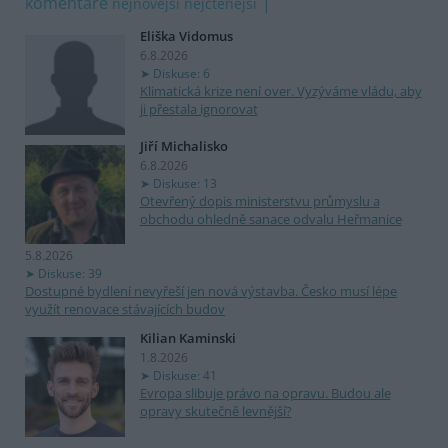
komentáře
nejnovější
nejčtenější
Eliška Vidomus
6.8.2026
Diskuse: 6
Klimatická krize není over. Vyzýváme vládu, aby
ji přestala ignorovat
Jiří Michalisko
6.8.2026
Diskuse: 13
Otevřený dopis ministerstvu průmyslu a
obchodu ohledně sanace odvalu Heřmanice
5.8.2026
Diskuse: 39
Dostupné bydlení nevyřeší jen nová výstavba. Česko musí lépe
využít renovace stávajících budov
Kilian Kaminski
1.8.2026
Diskuse: 41
Evropa slibuje právo na opravu. Budou ale
opravy skutečně levnější?