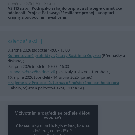
7. května 2026 |
ASITIS s.r.o.
ASITIS s.r.o.: Podřipsko zahájilo přípravu strategie klimatické
odolnosti. Projekt Pathways2Resilience propojil adaptaci
krajiny s budoucími investicemi.
kalendář akcí
8. srpna 2026 (sobota) 14:00 - 15:00
Komentované prohlídky výstavy Rostlinná Odysea
(Přednášky a
diskuse, )
9. srpna 2026 (neděle) 10:00 - 16:00
Oslava Světového dne lvů
(Festivaly a slavnosti, Praha 7 )
10. srpna 2026 (pondělí) - 14. srpna 2026 (pátek)
Hrajeme si v Pralese - 2. turnus příměstského letního tábora
(Tábory, výlety a pobytové akce, Praha 19 )