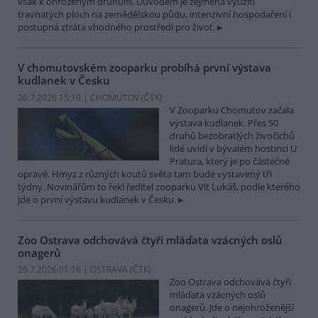
však k ohroženým druhům. Důvodem je zejména využití
travnatých ploch na zemědělskou půdu, intenzivní hospodaření i
postupná ztráta vhodného prostředí pro život.
V chomutovském zooparku probíhá první výstava
kudlanek v Česku
26.7.2026 15:19 | CHOMUTOV (
ČTK
)
V Zooparku Chomutov začala
výstava kudlanek. Přes 50
druhů bezobratlých živočichů
lidé uvidí v bývalém hostinci U
Pratura, který je po částečné
opravě. Hmyz z různých koutů světa tam bude vystavený tři
týdny. Novinářům to řekl ředitel zooparku Vít Lukáš, podle kterého
jde o první výstavu kudlanek v Česku.
Zoo Ostrava odchovává čtyři mláďata vzácných oslů
onagerů
26.7.2026 01:16 | OSTRAVA (
ČTK
)
Zoo Ostrava odchovává čtyři
mláďata vzácných oslů
onagerů. Jde o nejohroženější