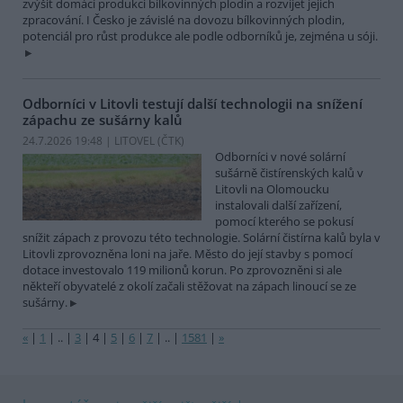
zvýšit domácí produkci bílkovinných plodin a rozvíjet jejich
zpracování. I Česko je závislé na dovozu bílkovinných plodin,
potenciál pro růst produkce ale podle odborníků je, zejména u sóji.
Odborníci v Litovli testují další technologii na snížení
zápachu ze sušárny kalů
24.7.2026 19:48 | LITOVEL (
ČTK
)
Odborníci v nové solární
sušárně čistírenských kalů v
Litovli na Olomoucku
instalovali další zařízení,
pomocí kterého se pokusí
snížit zápach z provozu této technologie. Solární čistírna kalů byla v
Litovli zprovozněna loni na jaře. Město do její stavby s pomocí
dotace investovalo 119 milionů korun. Po zprovozněni si ale
někteří obyvatelé z okolí začali stěžovat na zápach linoucí se ze
sušárny.
«
|
1
|
..
|
3
|
4
|
5
|
6
|
7
|
..
|
1581
|
»