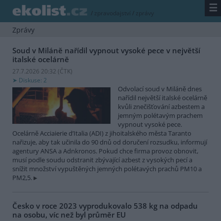
☰
/
zpravodajství
/
zprávy
Zprávy
Soud v Miláně nařídil vypnout vysoké pece v největší
italské ocelárně
27.7.2026 20:32 (
ČTK
)
Diskuse: 2
Odvolací soud v Miláně dnes
nařídil největší italské ocelárně
kvůli znečišťování azbestem a
jemným polétavým prachem
vypnout vysoké pece.
Ocelárně Acciaierie d’Italia (ADI) z jihoitalského města Taranto
nařizuje, aby tak učinila do 90 dnů od doručení rozsudku, informují
agentury ANSA a Adnkronos. Pokud chce firma provoz obnovit,
musí podle soudu odstranit zbývající azbest z vysokých pecí a
snížit množství vypuštěných jemných polétavých prachů PM10 a
PM2,5.
Česko v roce 2023 vyprodukovalo 538 kg na odpadu
na osobu, víc než byl průměr EU