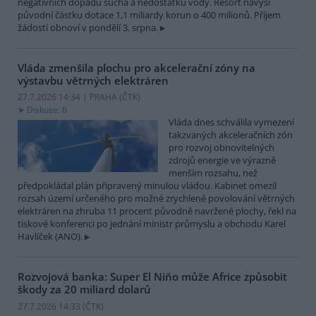
negativních dopadů sucha a nedostatku vody. Resort navýší
původní částku dotace 1,1 miliardy korun o 400 milionů. Příjem
žádostí obnoví v pondělí 3. srpna.
Vláda zmenšila plochu pro akcelerační zóny na
výstavbu větrných elektráren
27.7.2026 14:34 | PRAHA (
ČTK
)
Diskuse: 6
Vláda dnes schválila vymezení
takzvaných akceleračních zón
pro rozvoj obnovitelných
zdrojů energie ve výrazně
menším rozsahu, než
předpokládal plán připravený minulou vládou. Kabinet omezil
rozsah území určeného pro možné zrychlené povolování větrných
elektráren na zhruba 11 procent původně navržené plochy, řekl na
tiskové konferenci po jednání ministr průmyslu a obchodu Karel
Havlíček (ANO).
Rozvojová banka: Super El Niňo může Africe způsobit
škody za 20 miliard dolarů
27.7.2026 14:33 (
ČTK
)