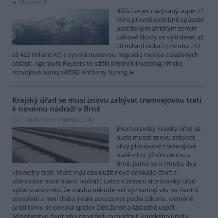
Diskuse: 3
Blížící se jev nazývaný super El
Niňo pravděpodobně způsobí
postiženým africkým zemím
celkové škody ve výši deset až
20 miliard dolarů (zhruba 212
až 423 miliard Kč) a vyvolá masovou migraci z nejvíce zasažených
oblastí. Agentuře Reuters to sdělil přední klimatolog Africké
rozvojové banky (AfDB) Anthony Nyong.
Krajský úřad se musí znovu zabývat tramvajovou tratí
k novému nádraží v Brně
27.7.2026 14:15 | BRNO (
ČTK
)
Jihomoravský krajský úřad se
bude muset znovu zabývat
vlivy plánované tramvajové
tratě v tzv. jižním centru v
Brně. Jedná se o zhruba dva
kilometry tratí, které mají obsloužit nově vznikající čtvrť a
plánované nové hlavní nádraží. Letos v březnu sice krajský úřad
vydal stanovisko, že stavba nebude mít významný vliv na životní
prostředí a není třeba ji dále posuzovat podle zákona, nicméně
proti tomu se odvolal spolek Děti Země a částečně uspěl.
Ministerstvo životního prostředí rozhodnutí krajského úřadu