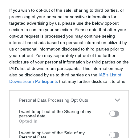
26.7.2026 00:21 | BRNO (
ČTK
)
Diskuse: 4
If you wish to opt-out of the sale, sharing to third parties, or
Tisícům zraněných a
processing of your personal or sensitive information for
nemocných holubů má v
targeted advertising by us, please use the below opt-out
budoucnu pomoci nové
rehabilitační centrum, které
section to confirm your selection. Please note that after your
vzniká u Brna. Jeho součástí
opt-out request is processed you may continue seeing
bude specializované zázemí pro léčbu a rekonvalescenci,
interest-based ads based on personal information utilized by
karanténní zóna a venkovní voliéry pro holuby, kteří se kvůli
us or personal information disclosed to third parties prior to
zdravotnímu stavu již nemohou vrátit do volné přírody, uvedla
your opt-out. You may separately opt-out of the further
nezisková organizace Institut na ochranu holubů, která za
disclosure of your personal information by third parties on the
projektem stojí.
IAB’s list of downstream participants. This information may
also be disclosed by us to third parties on the
IAB’s List of
V Kutné Hoře začínají rozsáhlé úpravy koryta říčky
Downstream Participants
that may further disclose it to other
Vrchlice
third parties.
25.7.2026 17:39 | KUTNÁ HORA (
ČTK
)
V Kutné Hoře začínají rozsáhlé
Personal Data Processing Opt Outs
úpravy koryta říčky Vrchlice v
centru města. Hlavní stavební
I want to opt-out of the Sharing of my
práce začnou na konci srpna,
personal data.
hotovo by mělo být v příštím
Opted In
roce, řekl ČTK starosta Lukáš Seifert (ODS). Projekt, který zahrnuje
lepší ochranu před povodní, vyjde téměř na 100 milionů korun bez
I want to opt-out of the Sale of my
DPH. Většinu nákladů by měla pokrýt dotace.
Personal Data.