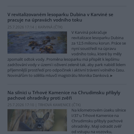
V revitalizovaném lesoparku Dubina v Karviné se
pracuje na úpravách vodního toku
25.7.2026 17:14 | KARVINÁ (
ČTK
)
V Karviná pokračuje
revitalizace lesoparku Dubina
za 12,5 milionu korun. Práce se
nyní soustředí na úpravu
vodního toku, které by měly
zpomalit odtok vody. Proměna lesoparku má přispět k lepšímu
zadržování vody v území i oživení zeleně tak, aby park nabídl lidem
příjemnější prostředí pro odpočinek i aktivní trávení volného času.
Novinářům to sdělila mluvčí magistrátu Monika Danková.
Na silnici u Trhové Kamenice na Chrudimsku přibyly
pachové ohradníky proti zvěři
25.7.2026 17:10 | TRHOVÁ KAMENICE (
ČTK
)
Na kilometrovém úseku silnice
I/37 u Trhové Kamenice na
Chrudimsku přibyly pachové
ohradníky. Mají odradit zvěř
od vstupu na vozovku,