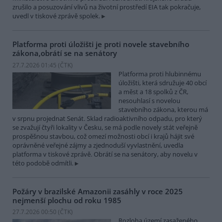
zrušilo a posuzování vlivů na životní prostředí EIA tak pokračuje,
uvedl v tiskové zprávě spolek.
Platforma proti úložišti je proti novele stavebního
zákona,obrátí se na senátory
27.7.2026 01:45 (
ČTK
)
Platforma proti hlubinnému
úložišti, která sdružuje 40 obcí
a měst a 18 spolků z ČR,
nesouhlasí s novelou
stavebního zákona, kterou má
v srpnu projednat Senát. Sklad radioaktivního odpadu, pro který
se zvažují čtyři lokality v Česku, se má podle novely stát veřejně
prospěšnou stavbou, což omezí možnosti obcí i krajů hájit své
oprávněné veřejné zájmy a zjednoduší vyvlastnění, uvedla
platforma v tiskové zprávě. Obrátí se na senátory, aby novelu v
této podobě odmítli.
Požáry v brazilské Amazonii zasáhly v roce 2025
nejmenší plochu od roku 1985
27.7.2026 00:50 (
ČTK
)
Rozloha území zasaženého