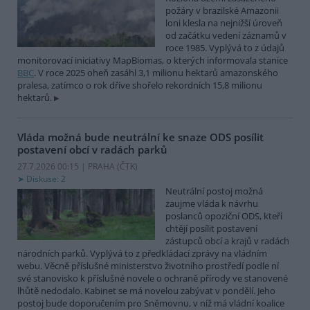
požáry v brazilské Amazonii
loni klesla na nejnižší úroveň
od začátku vedení záznamů v
roce 1985. Vyplývá to z údajů
monitorovací iniciativy MapBiomas, o kterých informovala stanice
BBC
. V roce 2025 oheň zasáhl 3,1 milionu hektarů amazonského
pralesa, zatímco o rok dříve shořelo rekordních 15,8 milionu
hektarů.
Vláda možná bude neutrální ke snaze ODS posílit
postavení obcí v radách parků
27.7.2026 00:15 | PRAHA (
ČTK
)
Diskuse: 2
Neutrální postoj možná
zaujme vláda k návrhu
poslanců opoziční ODS, kteří
chtějí posílit postavení
zástupců obcí a krajů v radách
národních parků. Vyplývá to z předkládací zprávy na vládním
webu. Věcně příslušné ministerstvo životního prostředí podle ní
své stanovisko k příslušné novele o ochraně přírody ve stanovené
lhůtě nedodalo. Kabinet se má novelou zabývat v pondělí. Jeho
postoj bude doporučením pro Sněmovnu, v níž má vládní koalice