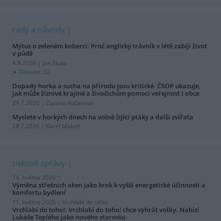
rady a návody
Mýtus o zeleném koberci: Proč anglický trávník v létě zabíjí život
v půdě
4.8.2026 | Jan Skala
Diskuse: 32
Dopady horka a sucha na přírodu jsou kritické. ČSOP ukazuje,
jak může žíznivé krajině a živočichům pomoci veřejnost i obce
29.7.2026 | Zuzana Kučerová
Myslete v horkých dnech na volně žijící ptáky a další zvířata
28.7.2026 | Karel Makoň
tiskové zprávy
14. května 2026 |
Výměna střešních oken jako krok k vyšší energetické účinnosti a
komfortu bydlení
11. května 2026 |
Vrchlabí do toho!
Vrchlabí do toho!: Vrchlabí do toho! chce vyhrát volby. Nabízí
Lukáše Teplého jako nového starostu