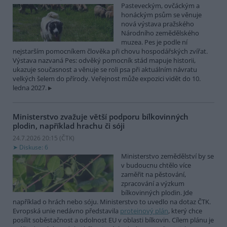
Pasteveckým, ovčáckým a
honáckým psům se věnuje
nová výstava pražského
Národního zemědělského
muzea. Pes je podle ní
nejstarším pomocníkem člověka při chovu hospodářských zvířat.
Výstava nazvaná Pes: odvěký pomocník stád mapuje historii,
ukazuje současnost a věnuje se roli psa při aktuálním návratu
velkých šelem do přírody. Veřejnost může expozici vidět do 10.
ledna 2027.
Ministerstvo zvažuje větší podporu bílkovinných
plodin, například hrachu či sóji
24.7.2026 20:15 (
ČTK
)
Diskuse: 6
Ministerstvo zemědělství by se
v budoucnu chtělo více
zaměřit na pěstování,
zpracování a výzkum
bílkovinných plodin. Jde
například o hrách nebo sóju. Ministerstvo to uvedlo na dotaz ČTK.
Evropská unie nedávno představila
proteinový plán
, který chce
posílit soběstačnost a odolnost EU v oblasti bílkovin. Cílem plánu je