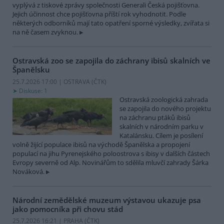
vyplývá z tiskové zprávy společnosti Generali Česká pojišťovna.
Jejich účinnost chce pojišťovna příští rok vyhodnotit. Podle
některých odborníků mají tato opatření sporné výsledky, zvířata si
na ně časem zvyknou.
Ostravská zoo se zapojila do záchrany ibisů skalních ve
Španělsku
25.7.2026 17:00 | OSTRAVA (
ČTK
)
Diskuse: 1
Ostravská zoologická zahrada
se zapojila do nového projektu
na záchranu ptáků ibisů
skalních v národním parku v
Katalánsku. Cílem je posílení
volně žijící populace ibisů na východě Španělska a propojení
populací na jihu Pyrenejského poloostrova s ibisy v dalších částech
Evropy severně od Alp. Novinářům to sdělila mluvčí zahrady Šárka
Nováková.
Národní zemědělské muzeum výstavou ukazuje psa
jako pomocníka při chovu stád
25.7.2026 16:21 | PRAHA (
ČTK
)