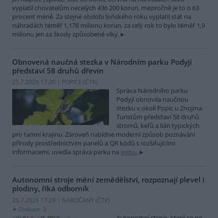
vyplatil chovatelům necelých 436 200 korun, meziročně je to o 63
procent méně. Za stejné období loňského roku vyplatil stát na
náhradách téměř 1,178 milionu korun, za celý rok to bylo téměř 1,9
milionu jen za škody způsobené vlky.
Obnovená naučná stezka v Národním parku Podyjí
představí 58 druhů dřevin
25.7.2026 17:30 | POPICE (
ČTK
)
Správa Národního parku
Podyjí obnovila naučnou
stezku v okolí Popic u Znojma.
Turistům představí 58 druhů
stromů, keřů a lián typických
pro tamní krajinu. Zároveň nabídne moderní způsob poznávání
přírody prostřednictvím panelů a QR kódů s rozšiřujícími
informacemi, uvedla správa parku na
webu
.
Autonomní stroje mění zemědělství, rozpoznají plevel i
plodiny, říká odborník
25.7.2026 17:29 | NABOČANY (
ČTK
)
Diskuse: 3
Autonomní stroje, které se po