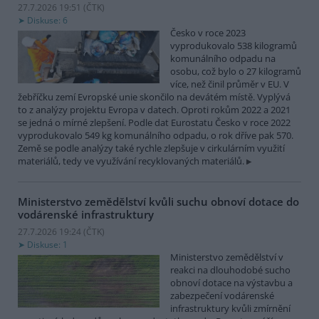
27.7.2026 19:51 (
ČTK
)
Diskuse: 6
Česko v roce 2023
vyprodukovalo 538 kilogramů
komunálního odpadu na
osobu, což bylo o 27 kilogramů
více, než činil průměr v EU. V
žebříčku zemí Evropské unie skončilo na devátém místě. Vyplývá
to z analýzy projektu Evropa v datech. Oproti rokům 2022 a 2021
se jedná o mírné zlepšení. Podle dat Eurostatu Česko v roce 2022
vyprodukovalo 549 kg komunálního odpadu, o rok dříve pak 570.
Země se podle analýzy také rychle zlepšuje v cirkulárním využití
materiálů, tedy ve využívání recyklovaných materiálů.
Ministerstvo zemědělství kvůli suchu obnoví dotace do
vodárenské infrastruktury
27.7.2026 19:24 (
ČTK
)
Diskuse: 1
Ministerstvo zemědělství v
reakci na dlouhodobé sucho
obnoví dotace na výstavbu a
zabezpečení vodárenské
infrastruktury kvůli zmírnění