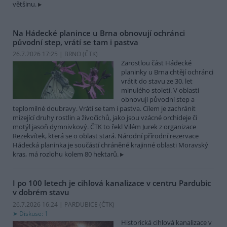
většinu.
Na Hádecké planince u Brna obnovují ochránci
původní step, vrátí se tam i pastva
26.7.2026 17:25 | BRNO (
ČTK
)
Zarostlou část Hádecké
planinky u Brna chtějí ochránci
vrátit do stavu ze 30. let
minulého století. V oblasti
obnovují původní step a
teplomilné doubravy. Vrátí se tam i pastva. Cílem je zachránit
mizející druhy rostlin a živočichů, jako jsou vzácné orchideje či
motýl jasoň dymnivkový. ČTK to řekl Vilém Jurek z organizace
Rezekvítek, která se o oblast stará. Národní přírodní rezervace
Hádecká planinka je součástí chráněné krajinné oblasti Moravský
kras, má rozlohu kolem 80 hektarů.
I po 100 letech je cihlová kanalizace v centru Pardubic
v dobrém stavu
26.7.2026 16:24 | PARDUBICE (
ČTK
)
Diskuse: 1
Historická cihlová kanalizace v