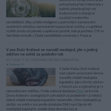
poli pohybují bez traktoristy v
kabině, přestávají být vizí
budoucnosti a stávají se
součástí moderního
zemědělství. Díky umělé inteligenci a pokročilým kamerovým
systémům dokážou samostatně rozpoznávat rostliny a například
rozlišit úrodu od plevelů a aplikovat postřik, kde je potřeba. ČTK to
řekl Milan Kroulík z České zemědělské univerzity v Praze.
V zoo Dvůr Králové se narodil medojed, jde o jediný
odchov na světě za poslední rok
25.7.2026 17:19 | DVŮR KRÁLOVÉ NAD LABEM (
ČTK
)
Diskuse: 6
V Safari Parku Dvůr Králové
nad Labem se koncem června
narodilo mládě medojeda
kapského. Jde o čtvrtý odchov
v historii zoo a výjimečný je i v
celosvětovém měřítku. Podle světové databáze
ZIMS
se kromě
Dvora Králové v zoologických zahradách za posledních 12 měsíců
žádné mládě medojeda kapského nenarodilo. Chov medojedů je
složitý, na světě v zoo podle databáze ZIMS nyní žije do 60
medojedů kapských, uvedla dnes dvorská zoo.