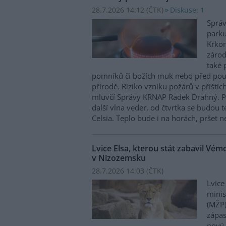
28.7.2026 14:12 (
ČTK
)
Diskuse: 1
Správ
parku
Krkon
zárod
také 
pomníků či božích muk nebo před pou
přírodě. Riziko vzniku požárů v příštíc
mluvčí Správy KRNAP Radek Drahný. P
další vlna veder, od čtvrtka se budou 
Celsia. Teplo bude i na horách, pršet 
Lvice Elsa, kterou stát zabavil Vé
v Nizozemsku
28.7.2026 14:03 (
ČTK
)
Lvice
minis
(MŽP)
zápas
nový