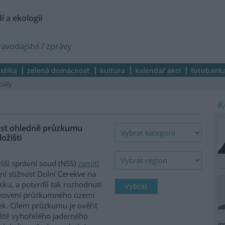
í a ekologii
ravodajství
/
zprávy
istika
zelená domácnost
kultura
kalendář akcí
fotobank
ciály
nost ohledně průzkumu
ožišti
šší správní soud (NSS)
zamítl
ní stížnost Dolní Cerekve na
vsku, a potvrdil tak rozhodnutí
anovení průzkumného území
k. Cílem průzkumu je ověřit
ště vyhořelého jaderného
ig