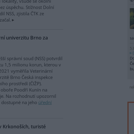
 lokality, všude se okolní
ez úspěchu. Stížnost Dolní
dil NSS, zjistila ČTK ze
začal.
ní univerzitu Brno za
sa
5.
Do
šší správní soud (NSS) potvrdil
Če
u 1,5 milionu korun, kterou v
b
2021 vyměřila Veterinární
rzitě Brno Česká inspekce
ního prostředí (ČIŽP).
re
oboře Poodří Kunín na
je. Na rozhodnutí upozornil
e dostupné na jeho
úřední
 Krkonoších, turisté