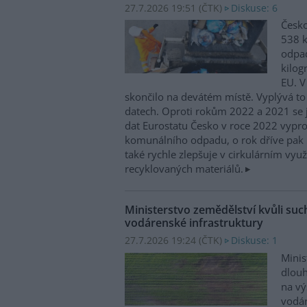
27.7.2026 19:51 (
ČTK
)
Diskuse: 6
Česko
538 
odpad
kilog
EU. V
skončilo na devátém místě. Vyplývá to
datech. Oproti rokům 2022 a 2021 se j
dat Eurostatu Česko v roce 2022 vypr
komunálního odpadu, o rok dříve pak 
také rychle zlepšuje v cirkulárním využ
recyklovaných materiálů.
Ministerstvo zemědělství kvůli su
vodárenské infrastruktury
27.7.2026 19:24 (
ČTK
)
Diskuse: 1
Minis
dlou
na vý
vodár