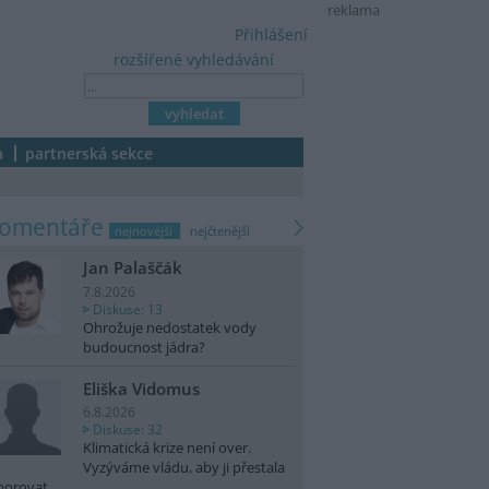
reklama
Přihlášení
rozšířené vyhledávání
a
partnerská sekce
komentáře
nejnovější
nejčtenější
Jan Palaščák
7.8.2026
Diskuse: 13
Ohrožuje nedostatek vody
budoucnost jádra?
Eliška Vidomus
6.8.2026
Diskuse: 32
Klimatická krize není over.
Vyzýváme vládu, aby ji přestala
norovat