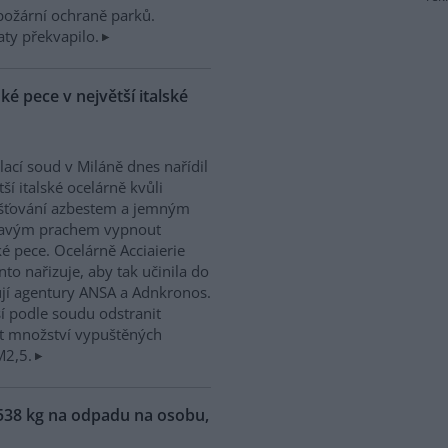
ipožární ochraně parků.
ty překvapilo.
é pece v největší italské
ací soud v Miláně dnes nařídil
tší italské ocelárně kvůli
šťování azbestem a jemným
tavým prachem vypnout
é pece. Ocelárně Acciaierie
anto nařizuje, aby tak učinila do
jí agentury ANSA a Adnkronos.
í podle soudu odstranit
žit množství vypuštěných
M2,5.
538 kg na odpadu na osobu,