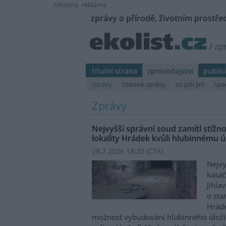
reklama
reklama
zprávy o přírodě, životním prostřed
/
zp
titulní strana
zpravodajství
public
zprávy
tiskové zprávy
co píší jiní
spe
Zprávy
Nejvyšší správní soud zamítl stíž
lokality Hrádek kvůli hlubinnému úl
28.7.2026 18:20 (
ČTK
)
Nejvy
kasač
Jihla
o st
Hráde
možnost vybudování hlubinného úloži