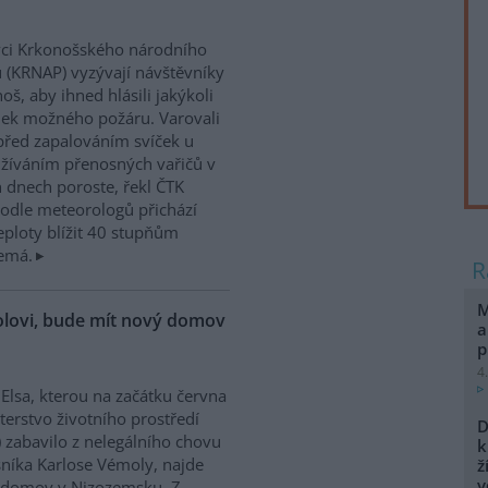
ci Krkonošského národního
 (KRNAP) vyzývají návštěvníky
oš, aby ihned hlásili jakýkoli
ek možného požáru. Varovali
před zapalováním svíček u
žíváním přenosných vařičů v
h dnech poroste, řekl ČTK
odle meteorologů přichází
teploty blížit 40 stupňům
nemá.
M
molovi, bude mít nový domov
a
p
4
 Elsa, kterou na začátku června
terstvo životního prostředí
D
 zabavilo z nelegálního chovu
k
níka Karlose Vémoly, najde
ž
v
 domov v Nizozemsku. Z