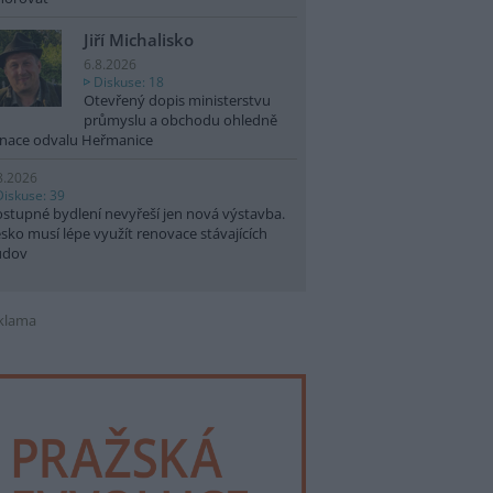
Jiří Michalisko
6.8.2026
Diskuse: 18
Otevřený dopis ministerstvu
průmyslu a obchodu ohledně
nace odvalu Heřmanice
8.2026
Diskuse: 39
stupné bydlení nevyřeší jen nová výstavba.
sko musí lépe využít renovace stávajících
udov
klama