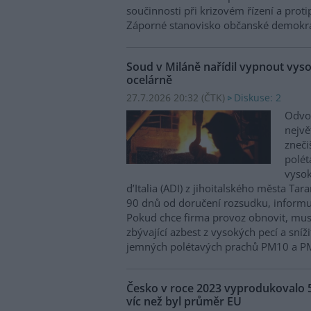
součinnosti při krizovém řízení a prot
Záporné stanovisko občanské demokra
Soud v Miláně nařídil vypnout vysok
ocelárně
27.7.2026 20:32 (
ČTK
)
Diskuse: 2
Odvol
nejvě
zneči
polé
vysok
d’Italia (ADI) z jihoitalského města Tar
90 dnů od doručení rozsudku, informu
Pokud chce firma provoz obnovit, mus
zbývající azbest z vysokých pecí a sní
jemných polétavých prachů PM10 a P
Česko v roce 2023 vyprodukovalo 
víc než byl průměr EU