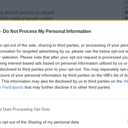
6
p
ky lesních požárů na západě
R
p
ných států a Kanady spálily
l
e kilometrů čtverečních půdy. V
ckém státě Oregon o víkendu
 -
Do Not Process My Personal Information
a desítka požárů podle
metrů čtverečních porostu,
to opt-out of the sale, sharing to third parties, or processing of your per
aci tisíců lidí. V provincii
formation for targeted advertising by us, please use the below opt-out s
dy mezitím propukly nové
8
r selection. Please note that after your opt-out request is processed y
K
m kterých udeřily v oblastech
eing interest-based ads based on personal information utilized by us or
O
le kanadského premiéra Marka
disclosed to third parties prior to your opt-out. You may separately opt-
dí k nejhorším v historii
9
losure of your personal information by third parties on the IAB’s list of
O
. This information may also be disclosed by us to third parties on the
IA
s
Participants
that may further disclose it to other third parties.
1
ážky, sucho bude kvůli
(
H
p
l Data Processing Opt Outs
a
ní sucho v Evropě vlivem
tické změny zesílilo. Přestože
o opt-out of the Sharing of my personal data.
y výrazněji neubývají, vyšší