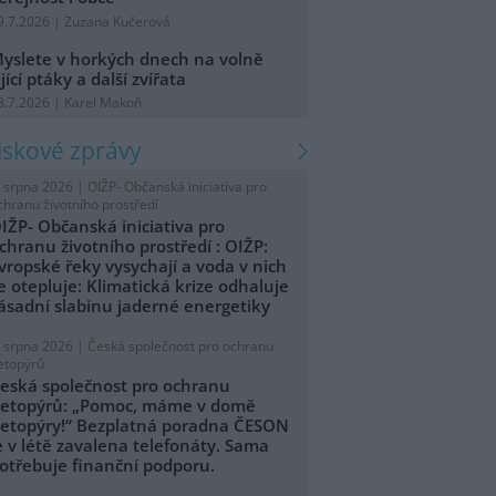
9.7.2026 | Zuzana Kučerová
yslete v horkých dnech na volně
ijící ptáky a další zvířata
8.7.2026 | Karel Makoň
tiskové zprávy
. srpna 2026 |
OIŽP- Občanská iniciativa pro
chranu životního prostředí
IŽP- Občanská iniciativa pro
chranu životního prostředí : OIŽP:
vropské řeky vysychají a voda v nich
e otepluje: Klimatická krize odhaluje
ásadní slabinu jaderné energetiky
. srpna 2026 |
Česká společnost pro ochranu
etopýrů
eská společnost pro ochranu
etopýrů: „Pomoc, máme v domě
etopýry!“ Bezplatná poradna ČESON
e v létě zavalena telefonáty. Sama
otřebuje finanční podporu.