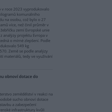
 v roce 2023 vyprodukovalo
kilogramů komunálního
u na osobu, což bylo o 27
ramů více, než činil průměr v
 žebříčku zemí Evropské unie
 z analýzy projektu Evropa v
edná o mírné zlepšení. Podle
odukovalo 549 kg
570. Země se podle analýzy
ití materiálů, tedy ve využívání
chu obnoví dotace do
terstvo zemědělství v reakci na
hodobé sucho obnoví dotace
stavbu a zabezpečení
enské infrastruktury kvůli