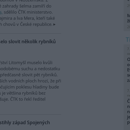
é zahrady šelma zamíří do
2
a,
sdělilo ČTK ministerstvo.
M
ajmira a lva Mera, kteří také
ž
h chovů v České republice.
2
elo slovit několik rybníků
7
o
O
ství Litomyšl muselo kvůli
o
hodobému suchu a nedostatku
E
předčasně slovit pět rybníků.
s
z
ších vodních ploch hrozí, že při
čujícím poklesu hladiny bude
7
s je většina rybníků bez
n
uje. ČTK to řekl ředitel
Č
n
n
j
p
stihly západ Spojených