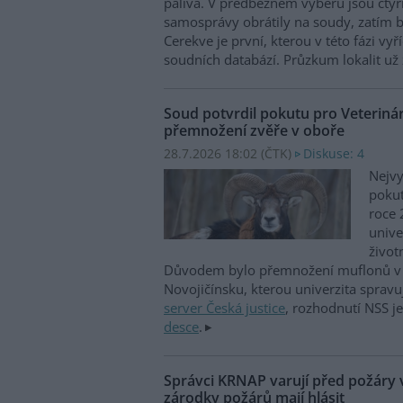
paliva. V předběžném výběru jsou čtyři
samosprávy obrátily na soudy, zatím b
Cerekve je první, kterou v této fázi vyří
soudních databází. Průzkum lokalit už 
Soud potvrdil pokutu pro Veterinár
přemnožení zvěře v oboře
28.7.2026 18:02 (
ČTK
)
Diskuse: 4
Nejvy
pokut
roce 
unive
život
Důvodem bylo přemnožení muflonů v 
Novojičínsku, kterou univerzita spravu
server Česká justice
, rozhodnutí NSS j
desce
.
Správci KRNAP varují před požáry v
zárodky požárů mají hlásit