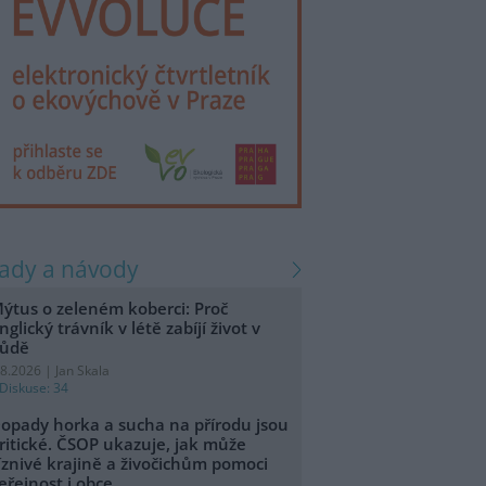
rady a návody
ýtus o zeleném koberci: Proč
nglický trávník v létě zabíjí život v
ůdě
.8.2026 | Jan Skala
Diskuse: 34
opady horka a sucha na přírodu jsou
ritické. ČSOP ukazuje, jak může
íznivé krajině a živočichům pomoci
eřejnost i obce