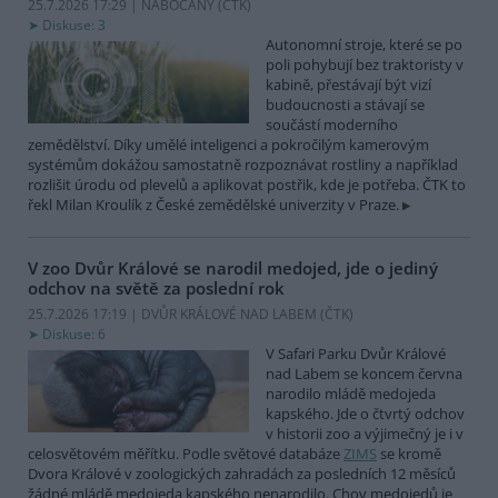
25.7.2026 17:29 | NABOČANY (
ČTK
)
Diskuse: 3
Autonomní stroje, které se po
poli pohybují bez traktoristy v
kabině, přestávají být vizí
budoucnosti a stávají se
součástí moderního
zemědělství. Díky umělé inteligenci a pokročilým kamerovým
systémům dokážou samostatně rozpoznávat rostliny a například
rozlišit úrodu od plevelů a aplikovat postřik, kde je potřeba. ČTK to
řekl Milan Kroulík z České zemědělské univerzity v Praze.
V zoo Dvůr Králové se narodil medojed, jde o jediný
odchov na světě za poslední rok
25.7.2026 17:19 | DVŮR KRÁLOVÉ NAD LABEM (
ČTK
)
Diskuse: 6
V Safari Parku Dvůr Králové
nad Labem se koncem června
narodilo mládě medojeda
kapského. Jde o čtvrtý odchov
v historii zoo a výjimečný je i v
celosvětovém měřítku. Podle světové databáze
ZIMS
se kromě
Dvora Králové v zoologických zahradách za posledních 12 měsíců
žádné mládě medojeda kapského nenarodilo. Chov medojedů je