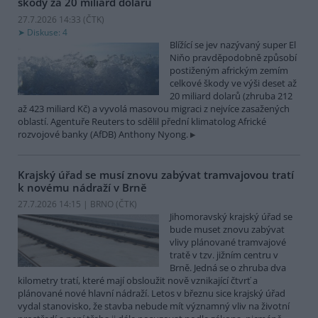
škody za 20 miliard dolarů
27.7.2026 14:33 (
ČTK
)
Diskuse: 4
Blížící se jev nazývaný super El
Niňo pravděpodobně způsobí
postiženým africkým zemím
celkové škody ve výši deset až
20 miliard dolarů (zhruba 212
až 423 miliard Kč) a vyvolá masovou migraci z nejvíce zasažených
oblastí. Agentuře Reuters to sdělil přední klimatolog Africké
rozvojové banky (AfDB) Anthony Nyong.
Krajský úřad se musí znovu zabývat tramvajovou tratí
k novému nádraží v Brně
27.7.2026 14:15 | BRNO (
ČTK
)
Jihomoravský krajský úřad se
bude muset znovu zabývat
vlivy plánované tramvajové
tratě v tzv. jižním centru v
Brně. Jedná se o zhruba dva
kilometry tratí, které mají obsloužit nově vznikající čtvrť a
plánované nové hlavní nádraží. Letos v březnu sice krajský úřad
vydal stanovisko, že stavba nebude mít významný vliv na životní