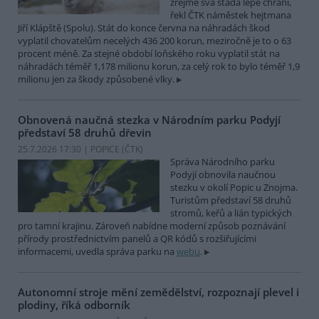
zřejmě svá stáda lépe chrání,
řekl ČTK náměstek hejtmana
Jiří Klápště (Spolu). Stát do konce června na náhradách škod
vyplatil chovatelům necelých 436 200 korun, meziročně je to o 63
procent méně. Za stejné období loňského roku vyplatil stát na
náhradách téměř 1,178 milionu korun, za celý rok to bylo téměř 1,9
milionu jen za škody způsobené vlky.
Obnovená naučná stezka v Národním parku Podyjí
představí 58 druhů dřevin
25.7.2026 17:30 | POPICE (
ČTK
)
Správa Národního parku
Podyjí obnovila naučnou
stezku v okolí Popic u Znojma.
Turistům představí 58 druhů
stromů, keřů a lián typických
pro tamní krajinu. Zároveň nabídne moderní způsob poznávání
přírody prostřednictvím panelů a QR kódů s rozšiřujícími
informacemi, uvedla správa parku na
webu
.
Autonomní stroje mění zemědělství, rozpoznají plevel i
plodiny, říká odborník