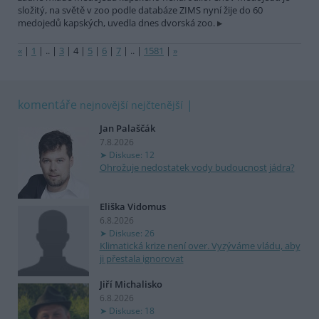
složitý, na světě v zoo podle databáze ZIMS nyní žije do 60
medojedů kapských, uvedla dnes dvorská zoo.
«
|
1
|
..
|
3
|
4
|
5
|
6
|
7
|
..
|
1581
|
»
komentáře
nejnovější
nejčtenější
Jan Palaščák
7.8.2026
Diskuse: 12
Ohrožuje nedostatek vody budoucnost jádra?
Eliška Vidomus
6.8.2026
Diskuse: 26
Klimatická krize není over. Vyzýváme vládu, aby
ji přestala ignorovat
Jiří Michalisko
6.8.2026
Diskuse: 18