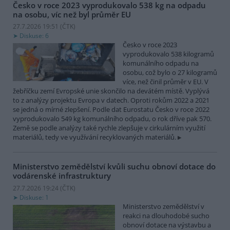
Česko v roce 2023 vyprodukovalo 538 kg na odpadu
na osobu, víc než byl průměr EU
27.7.2026 19:51 (
ČTK
)
Diskuse: 6
Česko v roce 2023
vyprodukovalo 538 kilogramů
komunálního odpadu na
osobu, což bylo o 27 kilogramů
více, než činil průměr v EU. V
žebříčku zemí Evropské unie skončilo na devátém místě. Vyplývá
to z analýzy projektu Evropa v datech. Oproti rokům 2022 a 2021
se jedná o mírné zlepšení. Podle dat Eurostatu Česko v roce 2022
vyprodukovalo 549 kg komunálního odpadu, o rok dříve pak 570.
Země se podle analýzy také rychle zlepšuje v cirkulárním využití
materiálů, tedy ve využívání recyklovaných materiálů.
Ministerstvo zemědělství kvůli suchu obnoví dotace do
vodárenské infrastruktury
27.7.2026 19:24 (
ČTK
)
Diskuse: 1
Ministerstvo zemědělství v
reakci na dlouhodobé sucho
obnoví dotace na výstavbu a