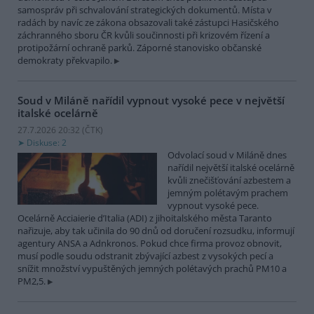
samospráv při schvalování strategických dokumentů. Místa v
radách by navíc ze zákona obsazovali také zástupci Hasičského
záchranného sboru ČR kvůli součinnosti při krizovém řízení a
protipožární ochraně parků. Záporné stanovisko občanské
demokraty překvapilo.
Soud v Miláně nařídil vypnout vysoké pece v největší
italské ocelárně
27.7.2026 20:32 (
ČTK
)
Diskuse: 2
Odvolací soud v Miláně dnes
nařídil největší italské ocelárně
kvůli znečišťování azbestem a
jemným polétavým prachem
vypnout vysoké pece.
Ocelárně Acciaierie d’Italia (ADI) z jihoitalského města Taranto
nařizuje, aby tak učinila do 90 dnů od doručení rozsudku, informují
agentury ANSA a Adnkronos. Pokud chce firma provoz obnovit,
musí podle soudu odstranit zbývající azbest z vysokých pecí a
snížit množství vypuštěných jemných polétavých prachů PM10 a
PM2,5.