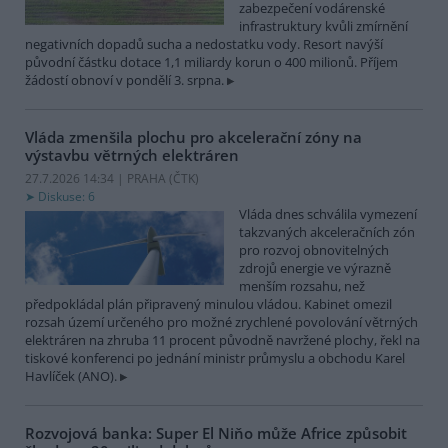
zabezpečení vodárenské
infrastruktury kvůli zmírnění
negativních dopadů sucha a nedostatku vody. Resort navýší
původní částku dotace 1,1 miliardy korun o 400 milionů. Příjem
žádostí obnoví v pondělí 3. srpna.
Vláda zmenšila plochu pro akcelerační zóny na
výstavbu větrných elektráren
27.7.2026 14:34 | PRAHA (
ČTK
)
Diskuse: 6
Vláda dnes schválila vymezení
takzvaných akceleračních zón
pro rozvoj obnovitelných
zdrojů energie ve výrazně
menším rozsahu, než
předpokládal plán připravený minulou vládou. Kabinet omezil
rozsah území určeného pro možné zrychlené povolování větrných
elektráren na zhruba 11 procent původně navržené plochy, řekl na
tiskové konferenci po jednání ministr průmyslu a obchodu Karel
Havlíček (ANO).
Rozvojová banka: Super El Niňo může Africe způsobit