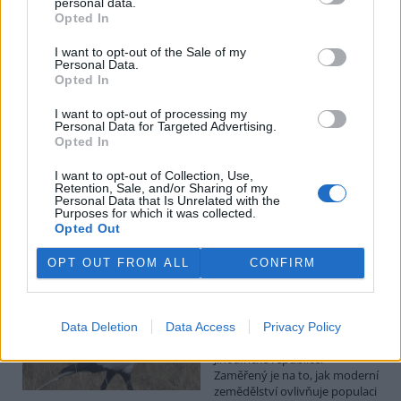
personal data.
Opted In
Pardubičtí myslivci obnovili školicí středisko z roku
1949, říkali mu Dřevák
I want to opt-out of the Sale of my
26.7.2026 15:59 (
ČTK
)
Personal Data.
Pardubičtí myslivci
Opted In
zmodernizovali školicí
středisko zvané Dřevák v
I want to opt-out of processing my
areálu střelnice na Hůrkách.
Personal Data for Targeted Advertising.
Opted In
Původně dřevěná stavba z
roku 1949 byla v havarijním stavu a neměla potřebné zázemí pro
konání akcí. Za necelý rok ji nahradila minimalistická
I want to opt-out of Collection, Use,
Retention, Sale, and/or Sharing of my
nízkoenergetická stavba s kapacitou až 100 lidí. ČTK to řekl
Personal Data that Is Unrelated with the
předseda myslivecké rady Okresního mysliveckého spolku
Purposes for which it was collected.
František Dittrich.
Opted Out
OPT OUT FROM ALL
CONFIRM
Zlínská zoo má v Africe výzkumný projekt zaměřený na
ochranu hadilovů písařů
26.7.2026 15:50 | ZLÍN (
ČTK
)
Zlínská zoologická zahrada má
Data Deletion
Data Access
Privacy Policy
nový výzkumný projekt v
Jihoafrické republice.
Zaměřený je na to, jak moderní
zemědělství ovlivňuje populaci