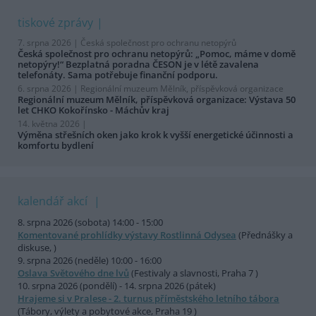
tiskové zprávy
7. srpna 2026 |
Česká společnost pro ochranu netopýrů
Česká společnost pro ochranu netopýrů: „Pomoc, máme v domě
netopýry!“ Bezplatná poradna ČESON je v létě zavalena
telefonáty. Sama potřebuje finanční podporu.
6. srpna 2026 |
Regionální muzeum Mělník, příspěvková organizace
Regionální muzeum Mělník, příspěvková organizace: Výstava 50
let CHKO Kokořínsko - Máchův kraj
14. května 2026 |
Výměna střešních oken jako krok k vyšší energetické účinnosti a
komfortu bydlení
kalendář akcí
8. srpna 2026 (sobota) 14:00 - 15:00
Komentované prohlídky výstavy Rostlinná Odysea
(Přednášky a
diskuse, )
9. srpna 2026 (neděle) 10:00 - 16:00
Oslava Světového dne lvů
(Festivaly a slavnosti, Praha 7 )
10. srpna 2026 (pondělí) - 14. srpna 2026 (pátek)
Hrajeme si v Pralese - 2. turnus příměstského letního tábora
(Tábory, výlety a pobytové akce, Praha 19 )