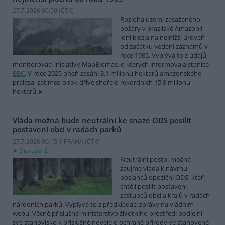
27.7.2026 00:50 (
ČTK
)
Rozloha území zasaženého
požáry v brazilské Amazonii
loni klesla na nejnižší úroveň
od začátku vedení záznamů v
roce 1985. Vyplývá to z údajů
monitorovací iniciativy MapBiomas, o kterých informovala stanice
BBC
. V roce 2025 oheň zasáhl 3,1 milionu hektarů amazonského
pralesa, zatímco o rok dříve shořelo rekordních 15,8 milionu
hektarů.
Vláda možná bude neutrální ke snaze ODS posílit
postavení obcí v radách parků
27.7.2026 00:15 | PRAHA (
ČTK
)
Diskuse: 2
Neutrální postoj možná
zaujme vláda k návrhu
poslanců opoziční ODS, kteří
chtějí posílit postavení
zástupců obcí a krajů v radách
národních parků. Vyplývá to z předkládací zprávy na vládním
webu. Věcně příslušné ministerstvo životního prostředí podle ní
své stanovisko k příslušné novele o ochraně přírody ve stanovené