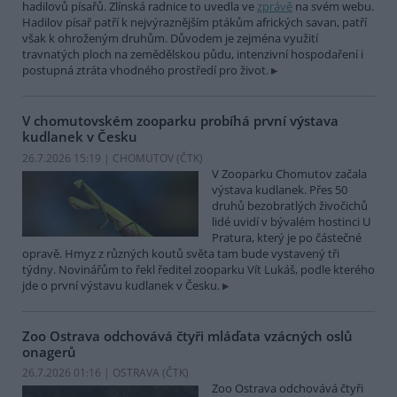
hadilovů písařů. Zlínská radnice to uvedla ve
zprávě
na svém webu.
Hadilov písař patří k nejvýraznějším ptákům afrických savan, patří
však k ohroženým druhům. Důvodem je zejména využití
travnatých ploch na zemědělskou půdu, intenzivní hospodaření i
postupná ztráta vhodného prostředí pro život.
V chomutovském zooparku probíhá první výstava
kudlanek v Česku
26.7.2026 15:19 | CHOMUTOV (
ČTK
)
V Zooparku Chomutov začala
výstava kudlanek. Přes 50
druhů bezobratlých živočichů
lidé uvidí v bývalém hostinci U
Pratura, který je po částečné
opravě. Hmyz z různých koutů světa tam bude vystavený tři
týdny. Novinářům to řekl ředitel zooparku Vít Lukáš, podle kterého
jde o první výstavu kudlanek v Česku.
Zoo Ostrava odchovává čtyři mláďata vzácných oslů
onagerů
26.7.2026 01:16 | OSTRAVA (
ČTK
)
Zoo Ostrava odchovává čtyři