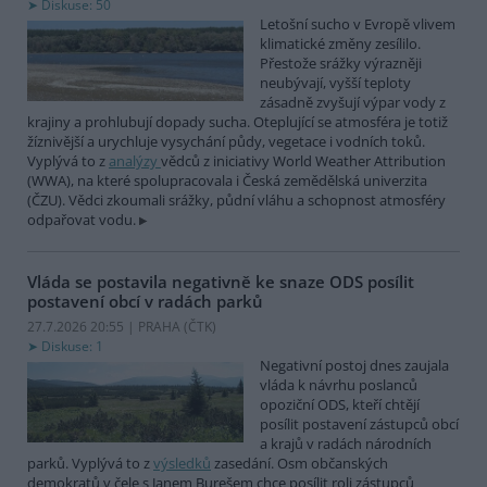
Diskuse: 50
Letošní sucho v Evropě vlivem
klimatické změny zesílilo.
Přestože srážky výrazněji
neubývají, vyšší teploty
zásadně zvyšují výpar vody z
krajiny a prohlubují dopady sucha. Oteplující se atmosféra je totiž
žíznivější a urychluje vysychání půdy, vegetace i vodních toků.
Vyplývá to z
analýzy
vědců z iniciativy World Weather Attribution
(WWA), na které spolupracovala i Česká zemědělská univerzita
(ČZU). Vědci zkoumali srážky, půdní vláhu a schopnost atmosféry
odpařovat vodu.
Vláda se postavila negativně ke snaze ODS posílit
postavení obcí v radách parků
27.7.2026 20:55 | PRAHA (
ČTK
)
Diskuse: 1
Negativní postoj dnes zaujala
vláda k návrhu poslanců
opoziční ODS, kteří chtějí
posílit postavení zástupců obcí
a krajů v radách národních
parků. Vyplývá to z
výsledků
zasedání. Osm občanských
demokratů v čele s Janem Burešem chce posílit roli zástupců