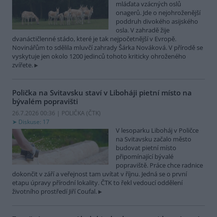
mláďata vzácných oslů
onagerů. Jde o nejohroženější
poddruh divokého asijského
osla. V zahradě žije
dvanáctičlenné stádo, které je tak nejpočetnější v Evropě.
Novinářům to sdělila mluvčí zahrady Šárka Nováková. V přírodě se
vyskytuje jen okolo 1200 jedinců tohoto kriticky ohroženého
zvířete.
Polička na Svitavsku staví v Liboháji pietní místo na
bývalém popravišti
26.7.2026 00:36 | POLIČKA (
ČTK
)
Diskuse: 17
V lesoparku Liboháj v Poličce
na Svitavsku začalo město
budovat pietní místo
připomínající bývalé
popraviště. Práce chce radnice
dokončit v září a veřejnost tam uvítat v říjnu. Jedná se o první
etapu úpravy přírodní lokality. ČTK to řekl vedoucí oddělení
životního prostředí Jiří Coufal.