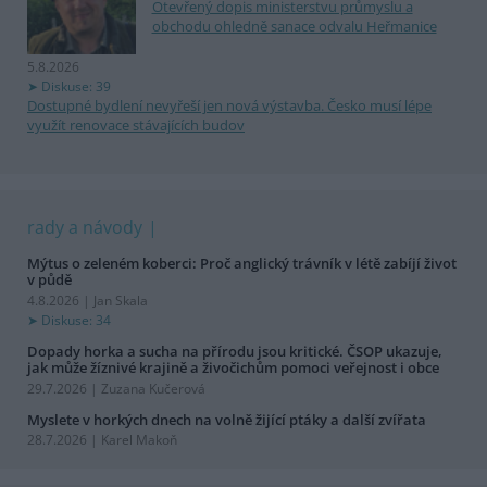
Otevřený dopis ministerstvu průmyslu a
obchodu ohledně sanace odvalu Heřmanice
5.8.2026
Diskuse: 39
Dostupné bydlení nevyřeší jen nová výstavba. Česko musí lépe
využít renovace stávajících budov
rady a návody
Mýtus o zeleném koberci: Proč anglický trávník v létě zabíjí život
v půdě
4.8.2026 | Jan Skala
Diskuse: 34
Dopady horka a sucha na přírodu jsou kritické. ČSOP ukazuje,
jak může žíznivé krajině a živočichům pomoci veřejnost i obce
29.7.2026 | Zuzana Kučerová
Myslete v horkých dnech na volně žijící ptáky a další zvířata
28.7.2026 | Karel Makoň