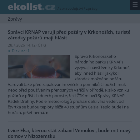
☰
/
zpravodajství
/
zprávy
Zprávy
Správci KRNAP varují před požáry v Krkonoších, turisté
zárodky požárů mají hlásit
28.7.2026 14:12 (
ČTK
)
Diskuse: 1
Správci Krkonošského
národního parku (KRNAP)
vyzývají návštěvníky Krkonoš,
aby ihned hlásili jakýkoli
zárodek možného požáru.
Varovali také před zapalováním svíček u pomníků či božích muk
nebo před používáním přenosných vařičů v přírodě. Riziko vzniku
požárů v příštích dnech poroste, řekl ČTK mluvčí Správy KRNAP
Radek Drahný. Podle meteorologů přichází další vlna veder, od
čtvrtka se budou teploty blížit 40 stupňům Celsia. Teplo bude i na
horách, pršet nemá.
Lvice Elsa, kterou stát zabavil Vémolovi, bude mít nový
domov v Nizozemsku