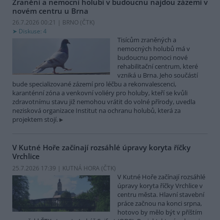
Zranění a nemocní holubi v budoucnu najdou zázemí v
novém centru u Brna
26.7.2026 00:21 | BRNO (
ČTK
)
Diskuse: 4
Tisícům zraněných a
nemocných holubů má v
budoucnu pomoci nové
rehabilitační centrum, které
vzniká u Brna. Jeho součástí
bude specializované zázemí pro léčbu a rekonvalescenci,
karanténní zóna a venkovní voliéry pro holuby, kteří se kvůli
zdravotnímu stavu již nemohou vrátit do volné přírody, uvedla
nezisková organizace Institut na ochranu holubů, která za
projektem stojí.
V Kutné Hoře začínají rozsáhlé úpravy koryta říčky
Vrchlice
25.7.2026 17:39 | KUTNÁ HORA (
ČTK
)
V Kutné Hoře začínají rozsáhlé
úpravy koryta říčky Vrchlice v
centru města. Hlavní stavební
práce začnou na konci srpna,
hotovo by mělo být v příštím