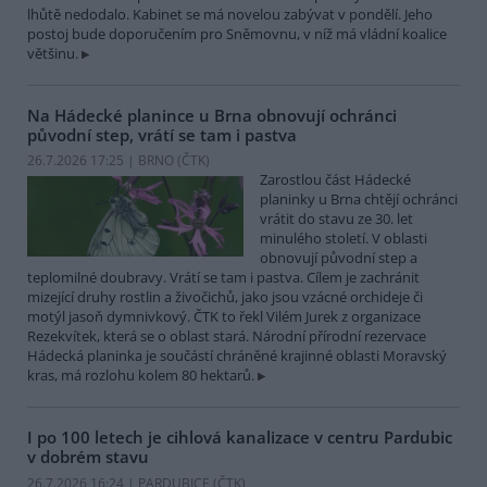
lhůtě nedodalo. Kabinet se má novelou zabývat v pondělí. Jeho
postoj bude doporučením pro Sněmovnu, v níž má vládní koalice
většinu.
Na Hádecké planince u Brna obnovují ochránci
původní step, vrátí se tam i pastva
26.7.2026 17:25 | BRNO (
ČTK
)
Zarostlou část Hádecké
planinky u Brna chtějí ochránci
vrátit do stavu ze 30. let
minulého století. V oblasti
obnovují původní step a
teplomilné doubravy. Vrátí se tam i pastva. Cílem je zachránit
mizející druhy rostlin a živočichů, jako jsou vzácné orchideje či
motýl jasoň dymnivkový. ČTK to řekl Vilém Jurek z organizace
Rezekvítek, která se o oblast stará. Národní přírodní rezervace
Hádecká planinka je součástí chráněné krajinné oblasti Moravský
kras, má rozlohu kolem 80 hektarů.
I po 100 letech je cihlová kanalizace v centru Pardubic
v dobrém stavu
26.7.2026 16:24 | PARDUBICE (
ČTK
)