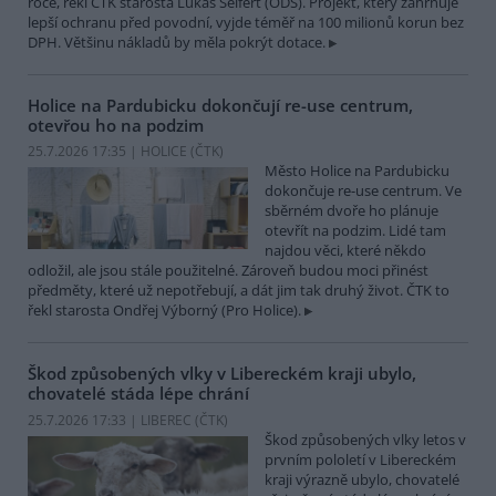
roce, řekl ČTK starosta Lukáš Seifert (ODS). Projekt, který zahrnuje
lepší ochranu před povodní, vyjde téměř na 100 milionů korun bez
DPH. Většinu nákladů by měla pokrýt dotace.
Holice na Pardubicku dokončují re-use centrum,
otevřou ho na podzim
25.7.2026 17:35 | HOLICE (
ČTK
)
Město Holice na Pardubicku
dokončuje re-use centrum. Ve
sběrném dvoře ho plánuje
otevřít na podzim. Lidé tam
najdou věci, které někdo
odložil, ale jsou stále použitelné. Zároveň budou moci přinést
předměty, které už nepotřebují, a dát jim tak druhý život. ČTK to
řekl starosta Ondřej Výborný (Pro Holice).
Škod způsobených vlky v Libereckém kraji ubylo,
chovatelé stáda lépe chrání
25.7.2026 17:33 | LIBEREC (
ČTK
)
Škod způsobených vlky letos v
prvním pololetí v Libereckém
kraji výrazně ubylo, chovatelé