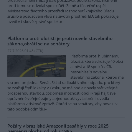
prostředí a není třeba ji dále posuzovat podle zákona, nicméně
proti tomu se odvolal spolek Děti Země a částečně uspěl.
Ministerstvo životního prostředí rozhodnutí krajského úřadu
zrušilo a posuzování vlivů na životní prostředí EIA tak pokračuje,
uvedl v tiskové zprávě spolek.
Platforma proti úložišti je proti novele stavebního
zákona,obrátí se na senátory
27.7.2026 01:45 (
ČTK
)
Platforma proti hlubinnému
úložišti, která sdružuje 40 obcí
a měst a 18 spolků z ČR,
nesouhlasí s novelou
stavebního zákona, kterou má
v srpnu projednat Senát. Sklad radioaktivního odpadu, pro který
se zvažují čtyři lokality v Česku, se má podle novely stát veřejně
prospěšnou stavbou, což omezí možnosti obcí i krajů hájit své
oprávněné veřejné zájmy a zjednoduší vyvlastnění, uvedla
platforma v tiskové zprávě. Obrátí se na senátory, aby novelu v
této podobě odmítli.
Požáry v brazilské Amazonii zasáhly v roce 2025
nejmenší plochu od roku 1985