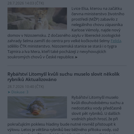
28.7.2026 14:03 (
ČTK
)
Lvice Elsa, kterou na začátku
června ministerstvo životního
prostředí (MŽP) zabavilo z
nelegálního chovu zápasníka
Karlose Vémoly, najde nový
domov v Nizozemsku. Z dočasného azylu v liberecké zoologické
zahrady šelma zamíří do centra pro velké kočkovité šelmy
Felida,
sdělilo ČTK ministerstvo. Nizozemská stanice se stará i o tygra
Tajmira a lva Mera, kteří také pocházejí z nevyhovujících
soukromých chovů v České republice.
Rybářství Litomyšl kvůli suchu muselo slovit několik
rybníků
Aktualizováno
28.7.2026 10:40 (
ČTK
)
Diskuse: 3
Rybářství Litomyšl muselo
kvůli dlouhodobému suchu a
nedostatku vody předčasně
slovit pět rybníků. U dalších
vodních ploch hrozí, že při
pokračujícím poklesu hladiny bude nutné rovněž přistoupit k
výlovu. Letos je většina rybníků bez běžného přítoku vody, což