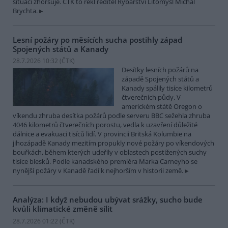
situaci zhoršuje. ČTK to řekl ředitel Rybářství Litomyšl Michal
Brychta.
Lesní požáry po měsících sucha postihly západ
Spojených států a Kanady
28.7.2026 10:32 (
ČTK
)
Desítky lesních požárů na
západě Spojených států a
Kanady spálily tisíce kilometrů
čtverečních půdy. V
americkém státě Oregon o
víkendu zhruba desítka požárů podle serveru BBC sežehla zhruba
4046 kilometrů čtverečních porostu, vedla k uzavření důležité
dálnice a evakuaci tisíců lidí. V provincii Britská Kolumbie na
jihozápadě Kanady mezitím propukly nové požáry po víkendových
bouřkách, během kterých udeřily v oblastech postižených suchy
tisíce blesků. Podle kanadského premiéra Marka Carneyho se
nynější požáry v Kanadě řadí k nejhorším v historii země.
Analýza: I když nebudou ubývat srážky, sucho bude
kvůli klimatické změně sílit
28.7.2026 01:22 (
ČTK
)