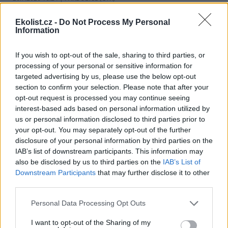
Diskuse: 1
Historická cihlová kanalizace v
Ekolist.cz -
Do Not Process My Personal
centru Pardubic je i po více než
Information
100 letech v dobrém
technickém stavu. Podle
vodáren k tomu přispívá
If you wish to opt-out of the sale, sharing to third parties, or
vejčitý profil stok, který zlepšuje jejich samočištění a umožňuje
processing of your personal or sensitive information for
odvádět víc vody při přívalových deštích. ČTK to řekl mistr provozu
targeted advertising by us, please use the below opt-out
pardubických vodáren Erik Jandera.
section to confirm your selection. Please note that after your
opt-out request is processed you may continue seeing
interest-based ads based on personal information utilized by
Organizace v Česku a Německu chtějí víc
spolupracovat při ochraně přírody
us or personal information disclosed to third parties prior to
your opt-out. You may separately opt-out of the further
26.7.2026 16:22 | LIBEREC (
ČTK
)
Větší spolupráci organizací,
disclosure of your personal information by third parties on the
které se v Česku a Německu
IAB’s list of downstream participants. This information may
věnují praktické ochraně
also be disclosed by us to third parties on the
IAB’s List of
přírody a podpoře
Downstream Participants
that may further disclose it to other
biodiverzity, má zajistit nový
third parties.
česko-saský projekt Síť pro přírodu, který připravil liberecký spolek
Čmelák - Společnost přátel přírody ve spolupráci s německým
Personal Data Processing Opt Outs
partnerem Naturschutzzentrum Zittauer Gebirge (Centrum
ochrany přírody Žitavské hory).
I want to opt-out of the Sharing of my