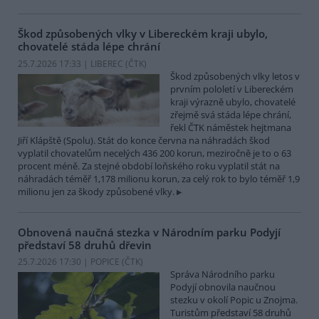
Škod způsobených vlky v Libereckém kraji ubylo,
chovatelé stáda lépe chrání
25.7.2026 17:33 | LIBEREC (
ČTK
)
Škod způsobených vlky letos v
prvním pololetí v Libereckém
kraji výrazně ubylo, chovatelé
zřejmě svá stáda lépe chrání,
řekl ČTK náměstek hejtmana
Jiří Klápště (Spolu). Stát do konce června na náhradách škod
vyplatil chovatelům necelých 436 200 korun, meziročně je to o 63
procent méně. Za stejné období loňského roku vyplatil stát na
náhradách téměř 1,178 milionu korun, za celý rok to bylo téměř 1,9
milionu jen za škody způsobené vlky.
Obnovená naučná stezka v Národním parku Podyjí
představí 58 druhů dřevin
25.7.2026 17:30 | POPICE (
ČTK
)
Správa Národního parku
Podyjí obnovila naučnou
stezku v okolí Popic u Znojma.
Turistům představí 58 druhů