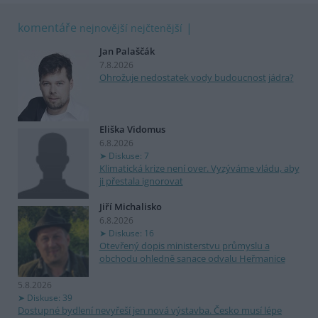
komentáře
nejnovější
nejčtenější
Jan Palaščák
7.8.2026
Ohrožuje nedostatek vody budoucnost jádra?
Eliška Vidomus
6.8.2026
Diskuse: 7
Klimatická krize není over. Vyzýváme vládu, aby
ji přestala ignorovat
Jiří Michalisko
6.8.2026
Diskuse: 16
Otevřený dopis ministerstvu průmyslu a
obchodu ohledně sanace odvalu Heřmanice
5.8.2026
Diskuse: 39
Dostupné bydlení nevyřeší jen nová výstavba. Česko musí lépe