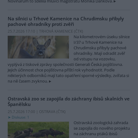
Novinářům to sdělila mluvčí magistrátu Monika Danková.
Na silnici u Trhové Kamenice na Chrudimsku přibyly
pachové ohradníky proti zvěři
25.7.2026 17:10 | TRHOVÁ KAMENICE (
ČTK
)
Na kilometrovém úseku silnice
I/37 u Trhové Kamenice na
Chrudimsku přibyly pachové
ohradníky. Mají odradit zvěř
od vstupu na vozovku,
vyplývá z tiskové zprávy společnosti Generali Česká pojišťovna.
Jejich účinnost chce pojišťovna příští rok vyhodnotit. Podle
některých odborníků mají tato opatření sporné výsledky, zvířata si
na ně časem zvyknou.
Ostravská zoo se zapojila do záchrany ibisů skalních ve
Španělsku
25.7.2026 17:00 | OSTRAVA (
ČTK
)
Diskuse: 1
Ostravská zoologická zahrada
se zapojila do nového projektu
na záchranu ptáků ibisů