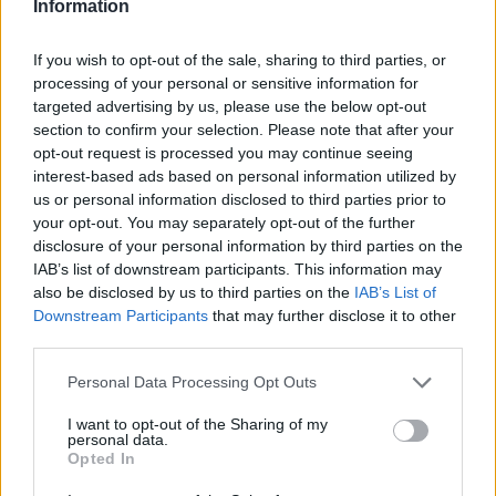
Information
týdny. Novinářům to řekl ředitel zooparku Vít Lukáš, podle kterého
jde o první výstavu kudlanek v Česku.
If you wish to opt-out of the sale, sharing to third parties, or
processing of your personal or sensitive information for
Zoo Ostrava odchovává čtyři mláďata vzácných oslů
targeted advertising by us, please use the below opt-out
onagerů
section to confirm your selection. Please note that after your
26.7.2026 01:16 | OSTRAVA (
ČTK
)
opt-out request is processed you may continue seeing
Zoo Ostrava odchovává čtyři
interest-based ads based on personal information utilized by
mláďata vzácných oslů
us or personal information disclosed to third parties prior to
onagerů. Jde o nejohroženější
your opt-out. You may separately opt-out of the further
poddruh divokého asijského
osla. V zahradě žije
disclosure of your personal information by third parties on the
dvanáctičlenné stádo, které je tak nejpočetnější v Evropě.
IAB’s list of downstream participants. This information may
Novinářům to sdělila mluvčí zahrady Šárka Nováková. V přírodě se
also be disclosed by us to third parties on the
IAB’s List of
vyskytuje jen okolo 1200 jedinců tohoto kriticky ohroženého
Downstream Participants
that may further disclose it to other
zvířete.
third parties.
Personal Data Processing Opt Outs
Polička na Svitavsku staví v Liboháji pietní místo na
bývalém popravišti
I want to opt-out of the Sharing of my
26.7.2026 00:36 | POLIČKA (
ČTK
)
personal data.
Diskuse: 17
Opted In
V lesoparku Liboháj v Poličce
na Svitavsku začalo město