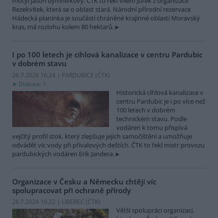
motýl jasoň dymnivkový. ČTK to řekl Vilém Jurek z organizace
Rezekvítek, která se o oblast stará. Národní přírodní rezervace
Hádecká planinka je součástí chráněné krajinné oblasti Moravský
kras, má rozlohu kolem 80 hektarů.
I po 100 letech je cihlová kanalizace v centru Pardubic
v dobrém stavu
26.7.2026 16:24 | PARDUBICE (
ČTK
)
Diskuse: 1
Historická cihlová kanalizace v
centru Pardubic je i po více než
100 letech v dobrém
technickém stavu. Podle
vodáren k tomu přispívá
vejčitý profil stok, který zlepšuje jejich samočištění a umožňuje
odvádět víc vody při přívalových deštích. ČTK to řekl mistr provozu
pardubických vodáren Erik Jandera.
Organizace v Česku a Německu chtějí víc
spolupracovat při ochraně přírody
26.7.2026 16:22 | LIBEREC (
ČTK
)
Větší spolupráci organizací,