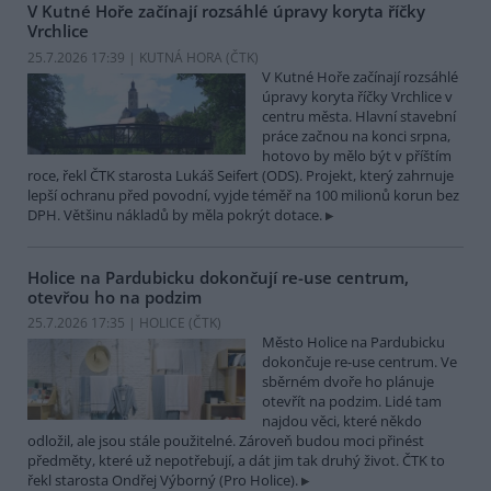
V Kutné Hoře začínají rozsáhlé úpravy koryta říčky
Vrchlice
25.7.2026 17:39 | KUTNÁ HORA (
ČTK
)
V Kutné Hoře začínají rozsáhlé
úpravy koryta říčky Vrchlice v
centru města. Hlavní stavební
práce začnou na konci srpna,
hotovo by mělo být v příštím
roce, řekl ČTK starosta Lukáš Seifert (ODS). Projekt, který zahrnuje
lepší ochranu před povodní, vyjde téměř na 100 milionů korun bez
DPH. Většinu nákladů by měla pokrýt dotace.
Holice na Pardubicku dokončují re-use centrum,
otevřou ho na podzim
25.7.2026 17:35 | HOLICE (
ČTK
)
Město Holice na Pardubicku
dokončuje re-use centrum. Ve
sběrném dvoře ho plánuje
otevřít na podzim. Lidé tam
najdou věci, které někdo
odložil, ale jsou stále použitelné. Zároveň budou moci přinést
předměty, které už nepotřebují, a dát jim tak druhý život. ČTK to
řekl starosta Ondřej Výborný (Pro Holice).