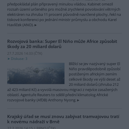
předpokládal plán připravený minulou vládou. Kabinet omezil
rozsah území určeného pro možné zrychlené povolování větrných
elektráren na zhruba 11 procent původně navržené plochy, řekl na
tiskové konferenci po jednání ministr průmyslu a obchodu Karel
Havlíček (ANO).
Rozvojová banka: Super El Niňo může Africe způsobit
škody za 20 miliard dolarů
27.7.2026 14:33 (
ČTK
)
Diskuse: 3
Blížící se jev nazývaný super El
Niňo pravděpodobně způsobí
postiženým africkým zemím
celkové škody ve výši deset až
20 miliard dolarů (zhruba 212
až 423 miliard Kč) a vyvolá masovou migraci z nejvíce zasažených
oblastí. Agentuře Reuters to sdělil přední klimatolog Africké
rozvojové banky (AfDB) Anthony Nyong.
Krajský úřad se musí znovu zabývat tramvajovou tratí
k novému nádraží v Brně
27.7.2026 14:15 | BRNO (
ČTK
)