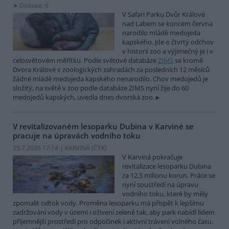
Diskuse: 6
V Safari Parku Dvůr Králové
nad Labem se koncem června
narodilo mládě medojeda
kapského. Jde o čtvrtý odchov
v historii zoo a výjimečný je i v
celosvětovém měřítku. Podle světové databáze
ZIMS
se kromě
Dvora Králové v zoologických zahradách za posledních 12 měsíců
žádné mládě medojeda kapského nenarodilo. Chov medojedů je
složitý, na světě v zoo podle databáze ZIMS nyní žije do 60
medojedů kapských, uvedla dnes dvorská zoo.
V revitalizovaném lesoparku Dubina v Karviné se
pracuje na úpravách vodního toku
25.7.2026 17:14 | KARVINÁ (
ČTK
)
V Karviná pokračuje
revitalizace lesoparku Dubina
za 12,5 milionu korun. Práce se
nyní soustředí na úpravu
vodního toku, které by měly
zpomalit odtok vody. Proměna lesoparku má přispět k lepšímu
zadržování vody v území i oživení zeleně tak, aby park nabídl lidem
příjemnější prostředí pro odpočinek i aktivní trávení volného času.