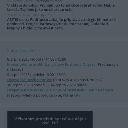
11. května 2026 |
Vrchlabí do toho!
Vrchlabí do toho!: Vrchlabí do toho! chce vyhrát volby. Nabízí
Lukáše Teplého jako nového starostu
7. května 2026 |
ASITIS s.r.o.
ASITIS s.r.o.: Podřipsko zahájilo přípravu strategie klimatické
odolnosti. Projekt Pathways2Resilience propojil adaptaci
krajiny s budoucími investicemi.
kalendář akcí
8. srpna 2026 (sobota) 14:00 - 15:00
Komentované prohlídky výstavy Rostlinná Odysea
(Přednášky a
diskuse, )
9. srpna 2026 (neděle) 10:00 - 16:00
Oslava Světového dne lvů
(Festivaly a slavnosti, Praha 7 )
10. srpna 2026 (pondělí) - 14. srpna 2026 (pátek)
Hrajeme si v Pralese - 2. turnus příměstského letního tábora
(Tábory, výlety a pobytové akce, Praha 19 )