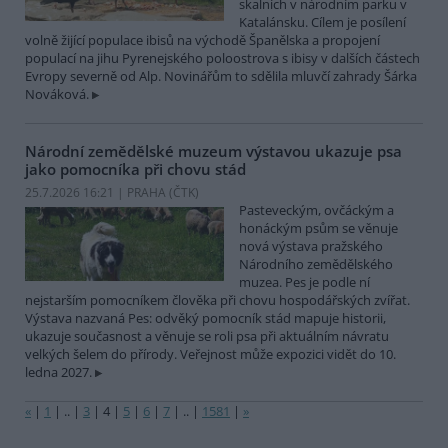
skalních v národním parku v
Katalánsku. Cílem je posílení
volně žijící populace ibisů na východě Španělska a propojení
populací na jihu Pyrenejského poloostrova s ibisy v dalších částech
Evropy severně od Alp. Novinářům to sdělila mluvčí zahrady Šárka
Nováková.
Národní zemědělské muzeum výstavou ukazuje psa
jako pomocníka při chovu stád
25.7.2026 16:21 | PRAHA (
ČTK
)
Pasteveckým, ovčáckým a
honáckým psům se věnuje
nová výstava pražského
Národního zemědělského
muzea. Pes je podle ní
nejstarším pomocníkem člověka při chovu hospodářských zvířat.
Výstava nazvaná Pes: odvěký pomocník stád mapuje historii,
ukazuje současnost a věnuje se roli psa při aktuálním návratu
velkých šelem do přírody. Veřejnost může expozici vidět do 10.
ledna 2027.
«
|
1
|
..
|
3
|
4
|
5
|
6
|
7
|
..
|
1581
|
»