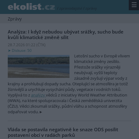
☰
/
zpravodajství
/
zprávy
Zprávy
Analýza: I když nebudou ubývat srážky, sucho bude
kvůli klimatické změně sílit
28.7.2026 01:22 (
ČTK
)
Diskuse: 50
Letošní sucho v Evropě vlivem
klimatické změny zesílilo.
Přestože srážky výrazněji
neubývají, vyšší teploty
zásadně zvyšují výpar vody z
krajiny a prohlubují dopady sucha. Oteplující se atmosféra je totiž
žíznivější a urychluje vysychání půdy, vegetace i vodních toků.
Vyplývá to z
analýzy
vědců z iniciativy World Weather Attribution
(WWA), na které spolupracovala i Česká zemědělská univerzita
(ČZU). Vědci zkoumali srážky, půdní vláhu a schopnost atmosféry
odpařovat vodu.
Vláda se postavila negativně ke snaze ODS posílit
postavení obcí v radách parků