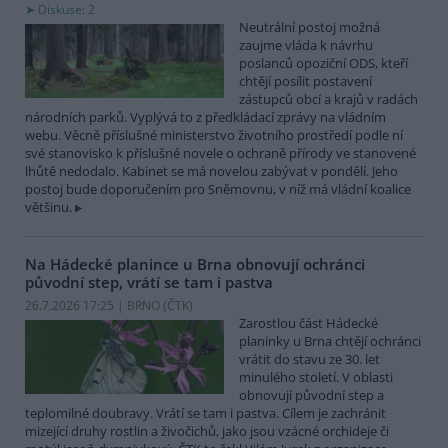
Diskuse: 2
Neutrální postoj možná
zaujme vláda k návrhu
poslanců opoziční ODS, kteří
chtějí posílit postavení
zástupců obcí a krajů v radách
národních parků. Vyplývá to z předkládací zprávy na vládním
webu. Věcně příslušné ministerstvo životního prostředí podle ní
své stanovisko k příslušné novele o ochraně přírody ve stanovené
lhůtě nedodalo. Kabinet se má novelou zabývat v pondělí. Jeho
postoj bude doporučením pro Sněmovnu, v níž má vládní koalice
většinu.
Na Hádecké planince u Brna obnovují ochránci
původní step, vrátí se tam i pastva
26.7.2026 17:25 | BRNO (
ČTK
)
Zarostlou část Hádecké
planinky u Brna chtějí ochránci
vrátit do stavu ze 30. let
minulého století. V oblasti
obnovují původní step a
teplomilné doubravy. Vrátí se tam i pastva. Cílem je zachránit
mizející druhy rostlin a živočichů, jako jsou vzácné orchideje či