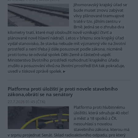
Jihomoravský krajský úřad se
bude muset znovu zabývat
vlivy plánované tramvajové
tratě v tzv. jižním centru v
Brně. Jedná se o zhruba dva
kilometry tratí, které mají obsloužit nově vznikající čtvrť a
plánované nové hlavní nádraží. Letos v březnu sice krajský úřad
vydal stanovisko, že stavba nebude mít významný vliv na životní
prostředí a není třeba ji dále posuzovat podle zákona, nicméně
proti tomu se odvolal spolek Děti Země a částečně uspěl.
Ministerstvo životního prostředí rozhodnutí krajského úřadu
zrušilo a posuzování vlivů na životní prostředí EIA tak pokračuje,
uvedl v tiskové zprávě spolek.
Platforma proti úložišti je proti novele stavebního
zákona,obrátí se na senátory
27.7.2026 01:45 (
ČTK
)
Platforma proti hlubinnému
úložišti, která sdružuje 40 obcí
a měst a 18 spolků z ČR,
nesouhlasí s novelou
stavebního zákona, kterou má
v srpnu projednat Senát. Sklad radioaktivního odpadu, pro který