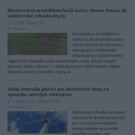
Ministerstvo zemědělství kvůli suchu obnoví dotace do
vodárenské infrastruktury
27.7.2026 19:24 (
ČTK
)
Diskuse: 1
Ministerstvo zemědělství v
reakci na dlouhodobé sucho
obnoví dotace na výstavbu a
zabezpečení vodárenské
infrastruktury kvůli zmírnění
negativních dopadů sucha a nedostatku vody. Resort navýší
původní částku dotace 1,1 miliardy korun o 400 milionů. Příjem
žádostí obnoví v pondělí 3. srpna.
Vláda zmenšila plochu pro akcelerační zóny na
výstavbu větrných elektráren
27.7.2026 14:34 | PRAHA (
ČTK
)
Diskuse: 6
Vláda dnes schválila vymezení
takzvaných akceleračních zón
pro rozvoj obnovitelných
zdrojů energie ve výrazně
menším rozsahu, než