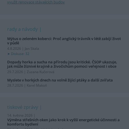
využít renovace stávajících budov
rady a návody
Mýtus o zeleném koberci: Proč anglický trávník v létě zabíjí život
v půdě
4.8.2026 | Jan Skala
Diskuse: 32
Dopady horka a sucha na přírodu jsou kritické. ČSOP ukazuje,
jak může žíznivé krajině a živočichům pomoci veřejnost i obce
29.7.2026 | Zuzana Kučerová
Myslete v horkých dnech na volně žijící ptáky a další zvířata
28.7.2026 | Karel Makoň
tiskové zprávy
14. května 2026 |
Výměna střešních oken jako krok k vyšší energetické účinnosti a
komfortu bydlení