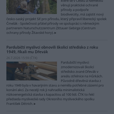
které se v Česku a Německu
věnují praktické ochraně
přírody a podpoře
biodiverzity, má zajistit nový
česko-saský projekt Síť pro přírodu, který připravil liberecký spolek
Čmelák - Společnost přátel přírody ve spolupráci s německým
partnerem Naturschutzzentrum Zittauer Gebirge (Centrum
ochrany přírody Žitavské hory).
Pardubičtí myslivci obnovili školicí středisko z roku
1949, říkali mu Dřevák
26.7.2026 15:59 (
ČTK
)
Pardubičtí myslivci
zmodernizovali školicí
středisko zvané Dřevák v
areálu střelnice na Hůrkách.
Původně dřevěná stavba z
roku 1949 byla v havarijním stavu a neměla potřebné zázemí pro
konání akcí. Za necelý rok ji nahradila minimalistická
nízkoenergetická stavba s kapacitou až 100 lidí. ČTK to řekl
předseda myslivecké rady Okresního mysliveckého spolku
František Dittrich.