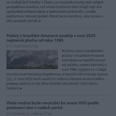
se zvažují čtyři lokality v Česku, se má podle novely stát veřejně
prospěšnou stavbou, což omezí možnosti obcí i krajů hájit své
oprávněné veřejné zájmy a zjednoduší vyvlastnění, uvedla
platforma v tiskové zprávě. Obrátí se na senátory, aby novelu v
této podobě odmítli.
Požáry v brazilské Amazonii zasáhly v roce 2025
nejmenší plochu od roku 1985
27.7.2026 00:50 (
ČTK
)
Rozloha území zasaženého
požáry v brazilské Amazonii
loni klesla na nejnižší úroveň
od začátku vedení záznamů v
roce 1985. Vyplývá to z údajů
monitorovací iniciativy MapBiomas, o kterých informovala stanice
BBC
. V roce 2025 oheň zasáhl 3,1 milionu hektarů amazonského
pralesa, zatímco o rok dříve shořelo rekordních 15,8 milionu
hektarů.
Vláda možná bude neutrální ke snaze ODS posílit
postavení obcí v radách parků
27.7.2026 00:15 | PRAHA (
ČTK
)