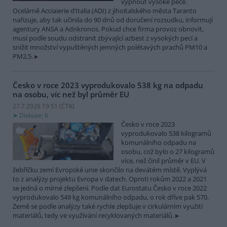
vypnout vysoké pece.
Ocelárně Acciaierie d’Italia (ADI) z jihoitalského města Taranto
nařizuje, aby tak učinila do 90 dnů od doručení rozsudku, informují
agentury ANSA a Adnkronos. Pokud chce firma provoz obnovit,
musí podle soudu odstranit zbývající azbest z vysokých pecí a
snížit množství vypuštěných jemných polétavých prachů PM10 a
PM2,5.
Česko v roce 2023 vyprodukovalo 538 kg na odpadu
na osobu, víc než byl průměr EU
27.7.2026 19:51 (
ČTK
)
Diskuse: 6
Česko v roce 2023
vyprodukovalo 538 kilogramů
komunálního odpadu na
osobu, což bylo o 27 kilogramů
více, než činil průměr v EU. V
žebříčku zemí Evropské unie skončilo na devátém místě. Vyplývá
to z analýzy projektu Evropa v datech. Oproti rokům 2022 a 2021
se jedná o mírné zlepšení. Podle dat Eurostatu Česko v roce 2022
vyprodukovalo 549 kg komunálního odpadu, o rok dříve pak 570.
Země se podle analýzy také rychle zlepšuje v cirkulárním využití
materiálů, tedy ve využívání recyklovaných materiálů.