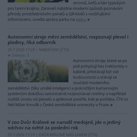
stromů, keřů a lián typických
pro tamní krajinu. Zároveň nabídne moderní způsob poznávání
přírody prostřednictvím panelů a QR kódů s rozšiřujícími
informacemi, uvedla správa parku na
webu
.
Autonomní stroje mění zemědělství, rozpoznají plevel i
plodiny, říká odborník
25.7.2026 17:29 | NABOČANY (
ČTK
)
Diskuse: 3
Autonomní stroje, které se po
poli pohybují bez traktoristy v
kabině, přestávají být vizí
budoucnosti a stávají se
součástí moderního
zemědělství. Díky umělé inteligenci a pokročilým kamerovým
systémům dokážou samostatně rozpoznávat rostliny a například
rozlišit úrodu od plevelů a aplikovat postřik, kde je potřeba. ČTK to
řekl Milan Kroulík z České zemědělské univerzity v Praze.
V zoo Dvůr Králové se narodil medojed, jde o jediný
odchov na světě za poslední rok
25.7.2026 17:19 | DVŮR KRÁLOVÉ NAD LABEM (
ČTK
)