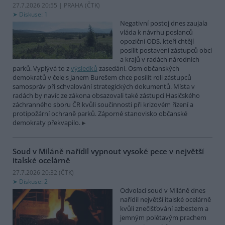
27.7.2026 20:55 | PRAHA (
ČTK
)
Diskuse: 1
Negativní postoj dnes zaujala
vláda k návrhu poslanců
opoziční ODS, kteří chtějí
posílit postavení zástupců obcí
a krajů v radách národních
parků. Vyplývá to z
výsledků
zasedání. Osm občanských
demokratů v čele s Janem Burešem chce posílit roli zástupců
samospráv při schvalování strategických dokumentů. Místa v
radách by navíc ze zákona obsazovali také zástupci Hasičského
záchranného sboru ČR kvůli součinnosti při krizovém řízení a
protipožární ochraně parků. Záporné stanovisko občanské
demokraty překvapilo.
Soud v Miláně nařídil vypnout vysoké pece v největší
italské ocelárně
27.7.2026 20:32 (
ČTK
)
Diskuse: 2
Odvolací soud v Miláně dnes
nařídil největší italské ocelárně
kvůli znečišťování azbestem a
jemným polétavým prachem