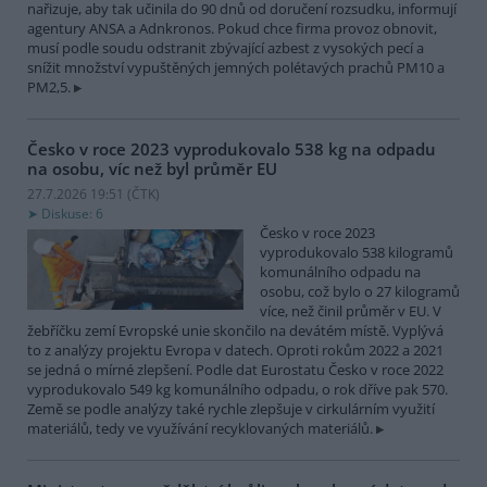
nařizuje, aby tak učinila do 90 dnů od doručení rozsudku, informují
agentury ANSA a Adnkronos. Pokud chce firma provoz obnovit,
musí podle soudu odstranit zbývající azbest z vysokých pecí a
snížit množství vypuštěných jemných polétavých prachů PM10 a
PM2,5.
Česko v roce 2023 vyprodukovalo 538 kg na odpadu
na osobu, víc než byl průměr EU
27.7.2026 19:51 (
ČTK
)
Diskuse: 6
Česko v roce 2023
vyprodukovalo 538 kilogramů
komunálního odpadu na
osobu, což bylo o 27 kilogramů
více, než činil průměr v EU. V
žebříčku zemí Evropské unie skončilo na devátém místě. Vyplývá
to z analýzy projektu Evropa v datech. Oproti rokům 2022 a 2021
se jedná o mírné zlepšení. Podle dat Eurostatu Česko v roce 2022
vyprodukovalo 549 kg komunálního odpadu, o rok dříve pak 570.
Země se podle analýzy také rychle zlepšuje v cirkulárním využití
materiálů, tedy ve využívání recyklovaných materiálů.