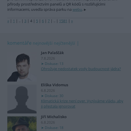
přírody prostřednictvím panelů a QR kódů s rozšiřujícími
informacemi, uvedla správa parku na
webu
.
«
|
1
|
..
|
3
|
4
|
5
|
6
|
7
|
..
|
1581
|
»
komentáře
nejnovější
nejčtenější
Jan Palaščák
7.8.2026
Diskuse: 13
Ohrožuje nedostatek vody budoucnost jádra?
Eliška Vidomus
6.8.2026
Diskuse: 30
Klimatická krize není over. Vyzýváme vládu, aby
ji přestala ignorovat
Jiří Michalisko
6.8.2026
Diskuse: 18