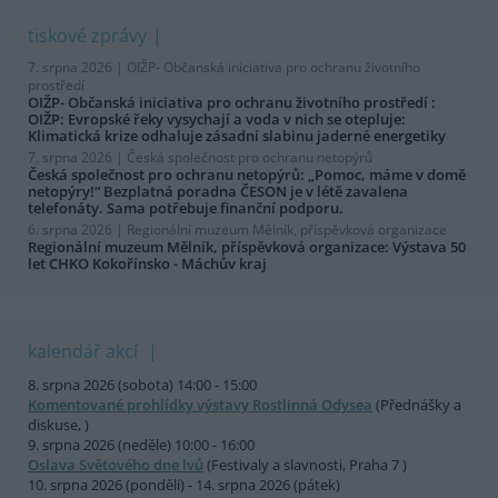
tiskové zprávy
7. srpna 2026 |
OIŽP- Občanská iniciativa pro ochranu životního
prostředí
OIŽP- Občanská iniciativa pro ochranu životního prostředí :
OIŽP: Evropské řeky vysychají a voda v nich se otepluje:
Klimatická krize odhaluje zásadní slabinu jaderné energetiky
7. srpna 2026 |
Česká společnost pro ochranu netopýrů
Česká společnost pro ochranu netopýrů: „Pomoc, máme v domě
netopýry!“ Bezplatná poradna ČESON je v létě zavalena
telefonáty. Sama potřebuje finanční podporu.
6. srpna 2026 |
Regionální muzeum Mělník, příspěvková organizace
Regionální muzeum Mělník, příspěvková organizace: Výstava 50
let CHKO Kokořínsko - Máchův kraj
kalendář akcí
8. srpna 2026 (sobota) 14:00 - 15:00
Komentované prohlídky výstavy Rostlinná Odysea
(Přednášky a
diskuse, )
9. srpna 2026 (neděle) 10:00 - 16:00
Oslava Světového dne lvů
(Festivaly a slavnosti, Praha 7 )
10. srpna 2026 (pondělí) - 14. srpna 2026 (pátek)