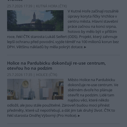
25.7.2026 17:39 | KUTNÁ HORA (
ČTK
)
V Kutné Hoře začínají rozsáhlé
úpravy koryta říčky Vrchlice v
centru města. Hlavní stavební
práce začnou na konci srpna,
hotovo by mělo být v příštím
roce, řekl ČTK starosta Lukáš Seifert (ODS). Projekt, který zahrnuje
lepší ochranu před povodní, vyjde téměř na 100 milionů korun bez
DPH. Většinu nákladů by měla pokrýt dotace.
Holice na Pardubicku dokončují re-use centrum,
otevřou ho na podzim
25.7.2026 17:35 | HOLICE (
ČTK
)
Město Holice na Pardubicku
dokončuje re-use centrum. Ve
sběrném dvoře ho plánuje
otevřít na podzim. Lidé tam
najdou věci, které někdo
odložil, ale jsou stále použitelné. Zároveň budou moci přinést
předměty, které už nepotřebují, a dát jim tak druhý život. ČTK to
řekl starosta Ondřej Výborný (Pro Holice).