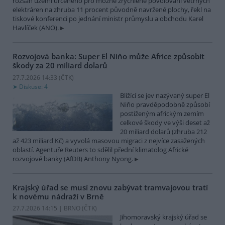
rozsah území určeného pro možné zrychlené povolování větrných
elektráren na zhruba 11 procent původně navržené plochy, řekl na
tiskové konferenci po jednání ministr průmyslu a obchodu Karel
Havlíček (ANO).
Rozvojová banka: Super El Niňo může Africe způsobit
škody za 20 miliard dolarů
27.7.2026 14:33 (
ČTK
)
Diskuse: 4
Blížící se jev nazývaný super El
Niňo pravděpodobně způsobí
postiženým africkým zemím
celkové škody ve výši deset až
20 miliard dolarů (zhruba 212
až 423 miliard Kč) a vyvolá masovou migraci z nejvíce zasažených
oblastí. Agentuře Reuters to sdělil přední klimatolog Africké
rozvojové banky (AfDB) Anthony Nyong.
Krajský úřad se musí znovu zabývat tramvajovou tratí
k novému nádraží v Brně
27.7.2026 14:15 | BRNO (
ČTK
)
Jihomoravský krajský úřad se