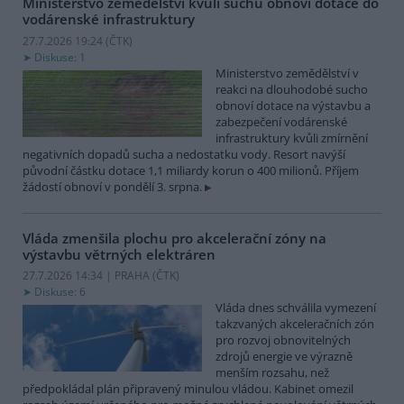
Ministerstvo zemědělství kvůli suchu obnoví dotace do
vodárenské infrastruktury
27.7.2026 19:24 (
ČTK
)
Diskuse: 1
Ministerstvo zemědělství v
reakci na dlouhodobé sucho
obnoví dotace na výstavbu a
zabezpečení vodárenské
infrastruktury kvůli zmírnění
negativních dopadů sucha a nedostatku vody. Resort navýší
původní částku dotace 1,1 miliardy korun o 400 milionů. Příjem
žádostí obnoví v pondělí 3. srpna.
Vláda zmenšila plochu pro akcelerační zóny na
výstavbu větrných elektráren
27.7.2026 14:34 | PRAHA (
ČTK
)
Diskuse: 6
Vláda dnes schválila vymezení
takzvaných akceleračních zón
pro rozvoj obnovitelných
zdrojů energie ve výrazně
menším rozsahu, než
předpokládal plán připravený minulou vládou. Kabinet omezil