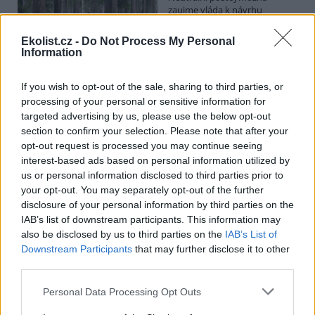
zaujme vláda k návrhu
poslanců opoziční ODS, kteří
chtějí posílit postavení
Ekolist.cz -
Do Not Process My Personal
zástupců obcí a krajů v radách
Information
národních parků. Vyplývá to z předkládací zprávy na vládním
webu. Věcně příslušné ministerstvo životního prostředí podle ní
své stanovisko k příslušné novele o ochraně přírody ve stanovené
If you wish to opt-out of the sale, sharing to third parties, or
lhůtě nedodalo. Kabinet se má novelou zabývat v pondělí. Jeho
processing of your personal or sensitive information for
postoj bude doporučením pro Sněmovnu, v níž má vládní koalice
targeted advertising by us, please use the below opt-out
většinu.
section to confirm your selection. Please note that after your
opt-out request is processed you may continue seeing
interest-based ads based on personal information utilized by
Na Hádecké planince u Brna obnovují ochránci
původní step, vrátí se tam i pastva
us or personal information disclosed to third parties prior to
your opt-out. You may separately opt-out of the further
26.7.2026 17:25 | BRNO (
ČTK
)
disclosure of your personal information by third parties on the
Zarostlou část Hádecké
planinky u Brna chtějí ochránci
IAB’s list of downstream participants. This information may
vrátit do stavu ze 30. let
also be disclosed by us to third parties on the
IAB’s List of
minulého století. V oblasti
Downstream Participants
that may further disclose it to other
obnovují původní step a
third parties.
teplomilné doubravy. Vrátí se tam i pastva. Cílem je zachránit
mizející druhy rostlin a živočichů, jako jsou vzácné orchideje či
Personal Data Processing Opt Outs
motýl jasoň dymnivkový. ČTK to řekl Vilém Jurek z organizace
Rezekvítek, která se o oblast stará. Národní přírodní rezervace