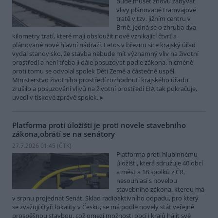
bude muset znovu zabývat
vlivy plánované tramvajové
tratě v tzv. jižním centru v
Brně. Jedná se o zhruba dva
kilometry tratí, které mají obsloužit nově vznikající čtvrť a
plánované nové hlavní nádraží. Letos v březnu sice krajský úřad
vydal stanovisko, že stavba nebude mít významný vliv na životní
prostředí a není třeba ji dále posuzovat podle zákona, nicméně
proti tomu se odvolal spolek Děti Země a částečně uspěl.
Ministerstvo životního prostředí rozhodnutí krajského úřadu
zrušilo a posuzování vlivů na životní prostředí EIA tak pokračuje,
uvedl v tiskové zprávě spolek.
Platforma proti úložišti je proti novele stavebního
zákona,obrátí se na senátory
27.7.2026 01:45 (
ČTK
)
Platforma proti hlubinnému
úložišti, která sdružuje 40 obcí
a měst a 18 spolků z ČR,
nesouhlasí s novelou
stavebního zákona, kterou má
v srpnu projednat Senát. Sklad radioaktivního odpadu, pro který
se zvažují čtyři lokality v Česku, se má podle novely stát veřejně
prospěšnou stavbou, což omezí možnosti obcí i krajů hájit své