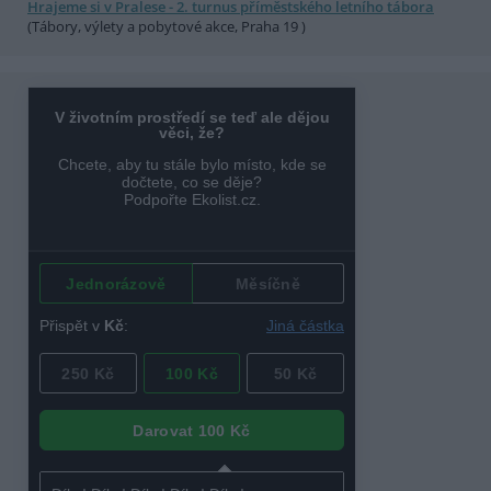
Hrajeme si v Pralese - 2. turnus příměstského letního tábora
(Tábory, výlety a pobytové akce, Praha 19 )