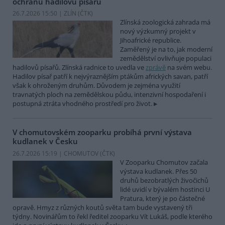
ochranu hadilovů písařů
26.7.2026 15:50 | ZLÍN (
ČTK
)
Zlínská zoologická zahrada má
nový výzkumný projekt v
Jihoafrické republice.
Zaměřený je na to, jak moderní
zemědělství ovlivňuje populaci
hadilovů písařů. Zlínská radnice to uvedla ve
zprávě
na svém webu.
Hadilov písař patří k nejvýraznějším ptákům afrických savan, patří
však k ohroženým druhům. Důvodem je zejména využití
travnatých ploch na zemědělskou půdu, intenzivní hospodaření i
postupná ztráta vhodného prostředí pro život.
V chomutovském zooparku probíhá první výstava
kudlanek v Česku
26.7.2026 15:19 | CHOMUTOV (
ČTK
)
V Zooparku Chomutov začala
výstava kudlanek. Přes 50
druhů bezobratlých živočichů
lidé uvidí v bývalém hostinci U
Pratura, který je po částečné
opravě. Hmyz z různých koutů světa tam bude vystavený tři
týdny. Novinářům to řekl ředitel zooparku Vít Lukáš, podle kterého