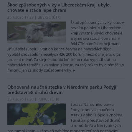
Škod způsobených vlky v Libereckém kraji ubylo,
chovatelé stáda lépe chrání
25.7.2026 17:33 | LIBEREC (
ČTK
)
Škod způsobených vlky letos v
prvním pololetí v Libereckém
kraji výrazně ubylo, chovatelé
zřejmě svá stáda lépe chrání,
řekl ČTK náměstek hejtmana
Jiří Klápště (Spolu). Stát do konce června na náhradách škod
vyplatil chovatelům necelých 436 200 korun, meziročně je to o 63
procent méně. Za stejné období loňského roku vyplatil stát na
náhradách téměř 1,178 milionu korun, za celý rok to bylo téměř 1,9
milionu jen za škody způsobené vlky.
Obnovená naučná stezka v Národním parku Podyjí
představí 58 druhů dřevin
25.7.2026 17:30 | POPICE (
ČTK
)
Správa Národního parku
Podyjí obnovila naučnou
stezku v okolí Popic u Znojma.
Turistům představí 58 druhů
stromů, keřů a lián typických
pro tamní krajinu. Zároveň nabídne moderní způsob poznávání