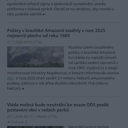
oprávněné veřejné zájmy a zjednoduší vyvlastnění, uvedla
platforma v tiskové zprávě. Obrátí se na senátory, aby novelu v
této podobě odmítli.
Požáry v brazilské Amazonii zasáhly v roce 2025
nejmenší plochu od roku 1985
27.7.2026 00:50 (
ČTK
)
Rozloha území zasaženého
požáry v brazilské Amazonii
loni klesla na nejnižší úroveň
od začátku vedení záznamů v
roce 1985. Vyplývá to z údajů
monitorovací iniciativy MapBiomas, o kterých informovala stanice
BBC
. V roce 2025 oheň zasáhl 3,1 milionu hektarů amazonského
pralesa, zatímco o rok dříve shořelo rekordních 15,8 milionu
hektarů.
Vláda možná bude neutrální ke snaze ODS posílit
postavení obcí v radách parků
27.7.2026 00:15 | PRAHA (
ČTK
)
Diskuse: 2
Neutrální postoj možná