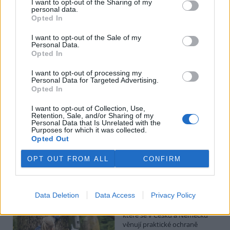
I want to opt-out of the Sharing of my
Hádecká planinka je součástí chráněné krajinné oblasti Moravský
personal data.
kras, má rozlohu kolem 80 hektarů.
Opted In
I want to opt-out of the Sale of my
I po 100 letech je cihlová kanalizace v centru Pardubic
Personal Data.
v dobrém stavu
Opted In
26.7.2026 16:24 | PARDUBICE (
ČTK
)
Diskuse: 1
I want to opt-out of processing my
Personal Data for Targeted Advertising.
Historická cihlová kanalizace v
Opted In
centru Pardubic je i po více než
100 letech v dobrém
I want to opt-out of Collection, Use,
technickém stavu. Podle
Retention, Sale, and/or Sharing of my
vodáren k tomu přispívá
Personal Data that Is Unrelated with the
vejčitý profil stok, který zlepšuje jejich samočištění a umožňuje
Purposes for which it was collected.
odvádět víc vody při přívalových deštích. ČTK to řekl mistr provozu
Opted Out
pardubických vodáren Erik Jandera.
OPT OUT FROM ALL
CONFIRM
Organizace v Česku a Německu chtějí víc
spolupracovat při ochraně přírody
Data Deletion
Data Access
Privacy Policy
26.7.2026 16:22 | LIBEREC (
ČTK
)
Větší spolupráci organizací,
které se v Česku a Německu
věnují praktické ochraně