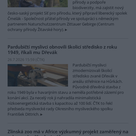
přírody a podpoře
biodiverzity, má zajistit nový
česko-saský projekt Síť pro přírodu, který připravil liberecký spolek
Čmelák - Společnost přátel přírody ve spolupráci s německým
partnerem Naturschutzzentrum Zittauer Gebirge (Centrum
ochrany přírody Žitavské hory).
Pardubičtí myslivci obnovili školicí středisko z roku
1949, říkali mu Dřevák
26.7.2026 15:59 (
ČTK
)
Pardubičtí myslivci
zmodernizovali školicí
středisko zvané Dřevák v
areálu střelnice na Hůrkách.
Původně dřevěná stavba z
roku 1949 byla v havarijním stavu a neměla potřebné zázemí pro
konání akcí. Za necelý rok ji nahradila minimalistická
nízkoenergetická stavba s kapacitou až 100 lidí. ČTK to řekl
předseda myslivecké rady Okresního mysliveckého spolku
František Dittrich.
Zlínská zoo má v Africe výzkumný projekt zaměřený na