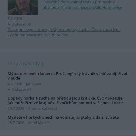
Otevřený dopis ministerstvu průmyslu a
obchodu ohledně sanace odvalu Heřmanice
5.8.2026
Diskuse: 39
Dostupné bydlení nevyřeší jen nová výstavba. Česko musí lépe
využít renovace stávajících budov
rady a návody
Mýtus o zeleném koberci: Proč anglický trávník v létě zabíjí život
v půdě
4.8.2026 | Jan Skala
Diskuse: 34
Dopady horka a sucha na přírodu jsou kritické. ČSOP ukazuje,
jak může žíznivé krajině a živočichům pomoci veřejnost i obce
29.7.2026 | Zuzana Kučerová
Myslete v horkých dnech na volně žijící ptáky a další zvířata
28.7.2026 | Karel Makoň