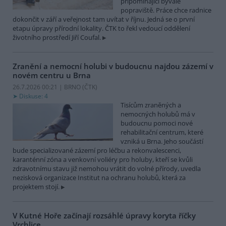
připomínající bývalé
popraviště. Práce chce radnice
dokončit v září a veřejnost tam uvítat v říjnu. Jedná se o první
etapu úpravy přírodní lokality. ČTK to řekl vedoucí oddělení
životního prostředí Jiří Coufal.
Zranění a nemocní holubi v budoucnu najdou zázemí v
novém centru u Brna
26.7.2026 00:21 | BRNO (
ČTK
)
Diskuse: 4
Tisícům zraněných a
nemocných holubů má v
budoucnu pomoci nové
rehabilitační centrum, které
vzniká u Brna. Jeho součástí
bude specializované zázemí pro léčbu a rekonvalescenci,
karanténní zóna a venkovní voliéry pro holuby, kteří se kvůli
zdravotnímu stavu již nemohou vrátit do volné přírody, uvedla
nezisková organizace Institut na ochranu holubů, která za
projektem stojí.
V Kutné Hoře začínají rozsáhlé úpravy koryta říčky
Vrchlice