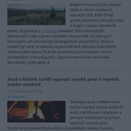
Negativní postoj dnes zaujala
vláda k návrhu poslanců
opoziční ODS, kteří chtějí
posílit postavení zástupců obcí
a krajů v radách národních
parků. Vyplývá to z
výsledků
zasedání. Osm občanských
demokratů v čele s Janem Burešem chce posílit roli zástupců
samospráv při schvalování strategických dokumentů. Místa v
radách by navíc ze zákona obsazovali také zástupci Hasičského
záchranného sboru ČR kvůli součinnosti při krizovém řízení a
protipožární ochraně parků. Záporné stanovisko občanské
demokraty překvapilo.
Soud v Miláně nařídil vypnout vysoké pece v největší
italské ocelárně
27.7.2026 20:32 (
ČTK
)
Diskuse: 2
Odvolací soud v Miláně dnes
nařídil největší italské ocelárně
kvůli znečišťování azbestem a
jemným polétavým prachem
vypnout vysoké pece.
Ocelárně Acciaierie d’Italia (ADI) z jihoitalského města Taranto