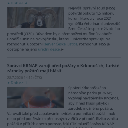
Diskuse: 4
Nejvyšší správní soud (NSS)
potvrdil pokutu 1,5 milionu
korun, kterou v roce 2021
vyměřila Veterinární univerzitě
Brno Česká inspekce životního
prostředí (ČIŽP). Důvodem bylo přemnožení muflonů v oboře
Poodří Kunín na Novojičínsku, kterou univerzita spravuje. Na
rozhodnutí upozornil
server Česká justice
, rozhodnutí NSS je
dostupné na jeho
úřední desce
.
Správci KRNAP varují před požáry v Krkonoších, turisté
zárodky požárů mají hlásit
28.7.2026 14:12 (
ČTK
)
Diskuse: 1
Správci Krkonošského
národního parku (KRNAP)
vyzývají návštěvníky Krkonoš,
aby ihned hlásili jakýkoli
zárodek možného požáru.
Varovali také před zapalováním svíček u pomníků či božích muk
nebo před používáním přenosných vařičů v přírodě. Riziko vzniku
požárů v příštích dnech poroste, řekl ČTK mluvčí Správy KRNAP