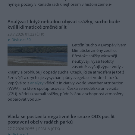
nynější požáry v Kanadě řadí k nejhorším v historii země.
Analýza: I když nebudou ubývat srážky, sucho bude
kvůli klimatické změně sílit
28.7.2026 01:22 (
ČTK
)
Diskuse: 50
Letošní sucho v Evropě vlivem
klimatické změny zesílilo.
Přestože srážky výrazněji
neubývají, vyšší teploty
zásadně zvyšují výpar vody z
krajiny a prohlubují dopady sucha. Oteplující se atmosféra je totiž
žíznivější a urychluje vysychání půdy, vegetace i vodních toků.
Vyplývá to z
analýzy
vědců z iniciativy World Weather Attribution
(WWA), na které spolupracovala i Česká zemědělská univerzita
(ČZU). Vědci zkoumali srážky, půdní vláhu a schopnost atmosféry
odpařovat vodu.
Vláda se postavila negativně ke snaze ODS posílit
postavení obcí v radách parků
27.7.2026 20:55 | PRAHA (
ČTK
)
Diskuse: 1