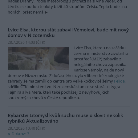
Radek Drahný. Podle meteorologů přichází další vlna veder, od
čtvrtka se budou teploty blížit 40 stupňům Celsia. Teplo bude i na
horách, pršet nemá.
Lvice Elsa, kterou stát zabavil Vémolovi, bude mít nový
domov v Nizozemsku
28.7.2026 14:03 (
ČTK
)
Lvice Elsa, kterou na začátku
června ministerstvo životního
prostředí (MŽP) zabavilo z
nelegálního chovu zápasníka
Karlose Vémoly, najde nový
domov v Nizozemsku. Z dočasného azylu v liberecké zoologické
zahrady šelma zamíří do centra pro velké kočkovité šelmy
Felida,
sdělilo ČTK ministerstvo. Nizozemská stanice se stará i o tygra
Tajmira a lva Mera, kteří také pocházejí z nevyhovujících
soukromých chovů v České republice.
Rybářství Litomyšl kvůli suchu muselo slovit několik
rybníků
Aktualizováno
28.7.2026 10:40 (
ČTK
)
Diskuse: 3