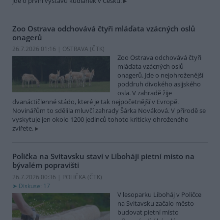
jde o první výstavu kudlanek v Česku.
Zoo Ostrava odchovává čtyři mláďata vzácných oslů
onagerů
26.7.2026 01:16 | OSTRAVA (
ČTK
)
Zoo Ostrava odchovává čtyři
mláďata vzácných oslů
onagerů. Jde o nejohroženější
poddruh divokého asijského
osla. V zahradě žije
dvanáctičlenné stádo, které je tak nejpočetnější v Evropě.
Novinářům to sdělila mluvčí zahrady Šárka Nováková. V přírodě se
vyskytuje jen okolo 1200 jedinců tohoto kriticky ohroženého
zvířete.
Polička na Svitavsku staví v Liboháji pietní místo na
bývalém popravišti
26.7.2026 00:36 | POLIČKA (
ČTK
)
Diskuse: 17
V lesoparku Liboháj v Poličce
na Svitavsku začalo město
budovat pietní místo