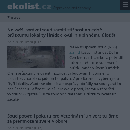
☰
/
zpravodajství
/
zprávy
Zprávy
Nejvyšší správní soud zamítl stížnost ohledně
průzkumu lokality Hrádek kvůli hlubinnému úložišti
28.7.2026 18:20 (
ČTK
)
Nejvyšší správní soud (NSS)
zamítl
kasační stížnost Dolní
Cerekve na Jihlavsku, a potvrdil
tak rozhodnutí o stanovení
průzkumného území Hrádek.
Cílem průzkumu je ověřit možnost vybudování hlubinného
úložiště vyhořelého jaderného paliva. V předběžném výběru jsou
čtyři lokality, všude se okolní samosprávy obrátily na soudy, zatím
bez úspěchu. Stížnost Dolní Cerekve je první, kterou v této fázi
vyřídil NSS, zjistila ČTK ze soudních databází. Průzkum lokalit už
začal.
Soud potvrdil pokutu pro Veterinární univerzitu Brno
za přemnožení zvěře v oboře
28.7.2026 18:02 (
ČTK
)