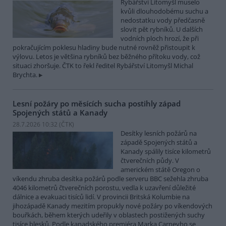
Rybářství Litomyšl muselo
kvůli dlouhodobému suchu a
nedostatku vody předčasně
slovit pět rybníků. U dalších
vodních ploch hrozí, že při
pokračujícím poklesu hladiny bude nutné rovněž přistoupit k
výlovu. Letos je většina rybníků bez běžného přítoku vody, což
situaci zhoršuje. ČTK to řekl ředitel Rybářství Litomyšl Michal
Brychta.
Lesní požáry po měsících sucha postihly západ
Spojených států a Kanady
28.7.2026 10:32 (
ČTK
)
Desítky lesních požárů na
západě Spojených států a
Kanady spálily tisíce kilometrů
čtverečních půdy. V
americkém státě Oregon o
víkendu zhruba desítka požárů podle serveru BBC sežehla zhruba
4046 kilometrů čtverečních porostu, vedla k uzavření důležité
dálnice a evakuaci tisíců lidí. V provincii Britská Kolumbie na
jihozápadě Kanady mezitím propukly nové požáry po víkendových
bouřkách, během kterých udeřily v oblastech postižených suchy
tisíce blesků. Podle kanadského premiéra Marka Carneyho se