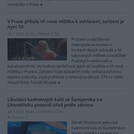
univerzity v Praze.
V Praze přibyla tři nová mlžítka k ochlazení, zařízení je
nyní 50
28.7.2026 20:32 | PRAHA (
ČTK
)
Pražané a návštěvníci
metropole se mohou v
horkých dnech ochladit u 50
takzvaných mlžítek a osvěžítek
Pražských vodovodů a
kanalizací (PVK). Od května společnost jejich síť rozšířila o tři nová
mlžítka v Praze 4. Zařízení rozprašováním vody snižují pocitovou
teplotu vzduchu, zvyšují vlhkost a omezují prašnost. ČTK to sdělil
mluvčí firmy Tomáš Mrázek.
Likvidaci kadmiových kalů ze Šumperska na
Litoměřicku posoudí úřad podle zákona
28.7.2026 19:44 | LUKAVEC (
ČTK
)
Diskuse: 2
Záměr likvidovat jedovaté
kadmiové kaly ze Šumperska v
areálu skládky Lukavec na