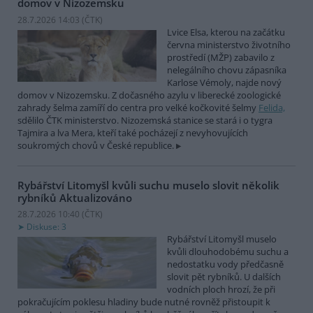
domov v Nizozemsku
28.7.2026 14:03 (
ČTK
)
Lvice Elsa, kterou na začátku
června ministerstvo životního
prostředí (MŽP) zabavilo z
nelegálního chovu zápasníka
Karlose Vémoly, najde nový
domov v Nizozemsku. Z dočasného azylu v liberecké zoologické
zahrady šelma zamíří do centra pro velké kočkovité šelmy
Felida,
sdělilo ČTK ministerstvo. Nizozemská stanice se stará i o tygra
Tajmira a lva Mera, kteří také pocházejí z nevyhovujících
soukromých chovů v České republice.
Rybářství Litomyšl kvůli suchu muselo slovit několik
rybníků
Aktualizováno
28.7.2026 10:40 (
ČTK
)
Diskuse: 3
Rybářství Litomyšl muselo
kvůli dlouhodobému suchu a
nedostatku vody předčasně
slovit pět rybníků. U dalších
vodních ploch hrozí, že při
pokračujícím poklesu hladiny bude nutné rovněž přistoupit k