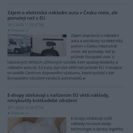
Zájem o elektrická nákladní auta v Česku roste, ale
pomaleji než v EU
29.7.2026 11:25 (
ČTK
)
Diskuse: 2
Zájem dopravců o nákladní
auta a autobusy na elektrický
pohon v Česku meziročně
roste, ale pomaleji, než je
průměr Evropské unie. U
takzvaných lehkých užitkových vozidel, kam spadají dodávky a
nákladní auta do 3,5 tuny, byl růst větší než průměr EU. V analýze
to uvedlo Centrum dopravního výzkumu, které vychází z dat
Evropského sdružení výrobců automobilů.
E-shopy očekávají s nařízením EU větší náklady,
nevyloučily krátkodobé zdražení
29.7.2026 10:20 (
ČTK
)
Diskuse: 4
E-shopy očekávají vyšší
náklady na nové obaly,
technologie a úpravy logistiky