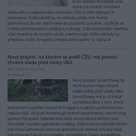
kvůli nařízení Evropské unie,
které má omezit množství
obalového a odpadového materiálu. ČTK to řekli zástupci e-
commerce. Krátkodobě by se náklady podle nich mohly
promítnout do cen zboží nebo do poplatků za balné, zvýšit by se
mohla administrativní zátěž pro e-shopy. Z dlouhodobého hlediska
však investice do nových obalů a technologií může náklady na
přepravu snížit. Evropský předpis začne platit 12. srpna.
Nový projekt, na kterém se podílí ČZU, má pomoci
chránit stáda před útoky vlků
29.7.2026 01:32 (
ČTK
)
Diskuse: 27
Nový projekt SmartSheep by
mohl pomoci lépe chránit
stáda zvířat před útoky vlků.
SmartSheep má za cíl získat
spolehlivá data o tom, která
preventivní opatření skutečně fungují a za jakých podmínek jsou
nejúčinnější. Výzkum kombinuje terénní experimenty, monitoring
pomocí fotopastí, telemetrická data, dotazníková šetření mezi
chovateli i moderní genetické analýzy. Odborníci na základě těchto
informací vyhodnotí účinnost jednotlivých metod ochrany stád,
informovala Fakulta tropického zemědělství České zemědělské