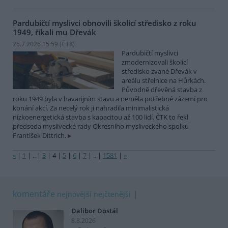
Pardubičtí myslivci obnovili školicí středisko z roku
1949, říkali mu Dřevák
26.7.2026 15:59 (
ČTK
)
Pardubičtí myslivci
zmodernizovali školicí
středisko zvané Dřevák v
areálu střelnice na Hůrkách.
Původně dřevěná stavba z
roku 1949 byla v havarijním stavu a neměla potřebné zázemí pro
konání akcí. Za necelý rok ji nahradila minimalistická
nízkoenergetická stavba s kapacitou až 100 lidí. ČTK to řekl
předseda myslivecké rady Okresního mysliveckého spolku
František Dittrich.
«
|
1
|
..
|
3
|
4
|
5
|
6
|
7
|
..
|
1581
|
»
komentáře
nejnovější
nejčtenější
Dalibor Dostál
8.8.2026