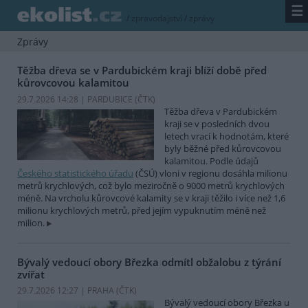
☰
/
zpravodajství
/
zprávy
Zprávy
Těžba dřeva se v Pardubickém kraji blíží době před
kůrovcovou kalamitou
29.7.2026 14:28 | PARDUBICE (
ČTK
)
Těžba dřeva v Pardubickém
kraji se v posledních dvou
letech vrací k hodnotám, které
byly běžné před kůrovcovou
kalamitou. Podle údajů
Českého statistického úřadu
(ČSÚ) vloni v regionu dosáhla milionu
metrů krychlových, což bylo meziročně o 9000 metrů krychlových
méně. Na vrcholu kůrovcové kalamity se v kraji těžilo i více než 1,6
milionu krychlových metrů, před jejím vypuknutím méně než
milion.
Bývalý vedoucí obory Březka odmítl obžalobu z týrání
zvířat
29.7.2026 12:27 | PRAHA (
ČTK
)
Bývalý vedoucí obory Březka u