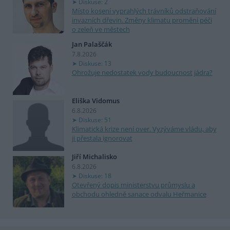
Diskuse: 2
Místo kosení vyprahlých trávníků odstraňování
invazních dřevin. Změny klimatu promění péči
o zeleň ve městech
Jan Palaščák
7.8.2026
Diskuse: 13
Ohrožuje nedostatek vody budoucnost jádra?
Eliška Vidomus
6.8.2026
Diskuse: 51
Klimatická krize není over. Vyzýváme vládu, aby
ji přestala ignorovat
Jiří Michalisko
6.8.2026
Diskuse: 18
Otevřený dopis ministerstvu průmyslu a
obchodu ohledně sanace odvalu Heřmanice