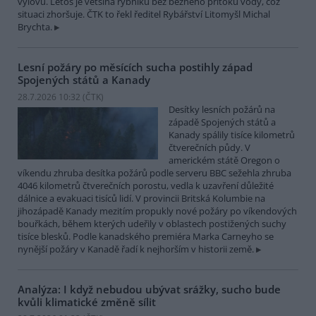
výlovu. Letos je většina rybníků bez běžného přítoku vody, což
situaci zhoršuje. ČTK to řekl ředitel Rybářství Litomyšl Michal
Brychta.
Lesní požáry po měsících sucha postihly západ
Spojených států a Kanady
28.7.2026 10:32 (
ČTK
)
Desítky lesních požárů na
západě Spojených států a
Kanady spálily tisíce kilometrů
čtverečních půdy. V
americkém státě Oregon o
víkendu zhruba desítka požárů podle serveru BBC sežehla zhruba
4046 kilometrů čtverečních porostu, vedla k uzavření důležité
dálnice a evakuaci tisíců lidí. V provincii Britská Kolumbie na
jihozápadě Kanady mezitím propukly nové požáry po víkendových
bouřkách, během kterých udeřily v oblastech postižených suchy
tisíce blesků. Podle kanadského premiéra Marka Carneyho se
nynější požáry v Kanadě řadí k nejhorším v historii země.
Analýza: I když nebudou ubývat srážky, sucho bude
kvůli klimatické změně sílit