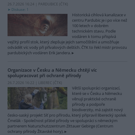
26.7.2026 16:24 | PARDUBICE (
ČTK
)
Diskuse: 1
Historická cihlová kanalizace v
centru Pardubic je i po více než
100 letech v dobrém
technickém stavu. Podle
vodáren k tomu přispívá
vejčitý profil stok, který zlepšuje jejich samočištění a umožňuje
odvádět víc vody při přívalových deštích. ČTK to řekl mistr provozu
pardubických vodáren Erik Jandera.
Organizace v Česku a Německu chtějí víc
spolupracovat při ochraně přírody
26.7.2026 16:22 | LIBEREC (
ČTK
)
Větší spolupráci organizací,
které se v Česku a Německu
věnují praktické ochraně
přírody a podpoře
biodiverzity, má zajistit nový
česko-saský projekt Síť pro přírodu, který připravil liberecký spolek
Čmelák - Společnost přátel přírody ve spolupráci s německým
partnerem Naturschutzzentrum Zittauer Gebirge (Centrum
ochrany přírody Žitavské hory).