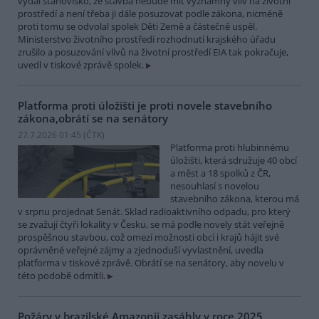
vydal stanovisko, že stavba nebude mít významný vliv na životní
prostředí a není třeba ji dále posuzovat podle zákona, nicméně
proti tomu se odvolal spolek Děti Země a částečně uspěl.
Ministerstvo životního prostředí rozhodnutí krajského úřadu
zrušilo a posuzování vlivů na životní prostředí EIA tak pokračuje,
uvedl v tiskové zprávě spolek.
Platforma proti úložišti je proti novele stavebního
zákona,obrátí se na senátory
27.7.2026 01:45 (
ČTK
)
Platforma proti hlubinnému
úložišti, která sdružuje 40 obcí
a měst a 18 spolků z ČR,
nesouhlasí s novelou
stavebního zákona, kterou má
v srpnu projednat Senát. Sklad radioaktivního odpadu, pro který
se zvažují čtyři lokality v Česku, se má podle novely stát veřejně
prospěšnou stavbou, což omezí možnosti obcí i krajů hájit své
oprávněné veřejné zájmy a zjednoduší vyvlastnění, uvedla
platforma v tiskové zprávě. Obrátí se na senátory, aby novelu v
této podobě odmítli.
Požáry v brazilské Amazonii zasáhly v roce 2025