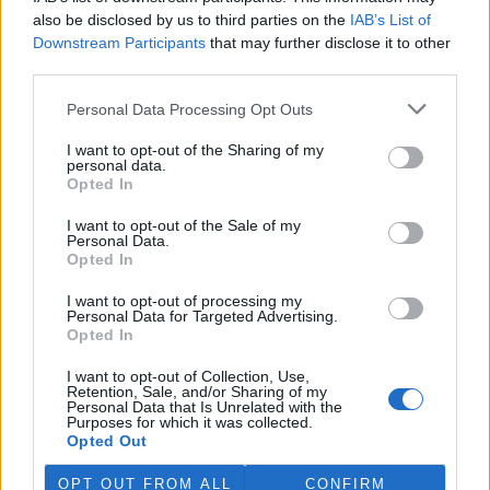
also be disclosed by us to third parties on the
IAB’s List of
Česko v roce 2023 vyprodukovalo 538 kg na odpadu
Downstream Participants
that may further disclose it to other
na osobu, víc než byl průměr EU
third parties.
27.7.2026 19:51 (
ČTK
)
Diskuse: 6
Personal Data Processing Opt Outs
Česko v roce 2023
vyprodukovalo 538 kilogramů
I want to opt-out of the Sharing of my
komunálního odpadu na
personal data.
osobu, což bylo o 27 kilogramů
Opted In
více, než činil průměr v EU. V
žebříčku zemí Evropské unie skončilo na devátém místě. Vyplývá
I want to opt-out of the Sale of my
to z analýzy projektu Evropa v datech. Oproti rokům 2022 a 2021
Personal Data.
se jedná o mírné zlepšení. Podle dat Eurostatu Česko v roce 2022
Opted In
vyprodukovalo 549 kg komunálního odpadu, o rok dříve pak 570.
Země se podle analýzy také rychle zlepšuje v cirkulárním využití
I want to opt-out of processing my
materiálů, tedy ve využívání recyklovaných materiálů.
Personal Data for Targeted Advertising.
Opted In
Ministerstvo zemědělství kvůli suchu obnoví dotace do
I want to opt-out of Collection, Use,
vodárenské infrastruktury
Retention, Sale, and/or Sharing of my
Personal Data that Is Unrelated with the
27.7.2026 19:24 (
ČTK
)
Purposes for which it was collected.
Diskuse: 1
Opted Out
Ministerstvo zemědělství v
reakci na dlouhodobé sucho
OPT OUT FROM ALL
CONFIRM