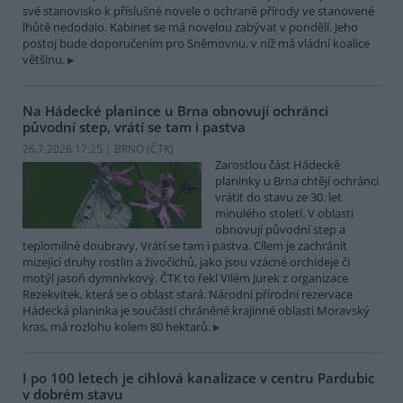
své stanovisko k příslušné novele o ochraně přírody ve stanovené
lhůtě nedodalo. Kabinet se má novelou zabývat v pondělí. Jeho
postoj bude doporučením pro Sněmovnu, v níž má vládní koalice
většinu.
Na Hádecké planince u Brna obnovují ochránci
původní step, vrátí se tam i pastva
26.7.2026 17:25 | BRNO (
ČTK
)
Zarostlou část Hádecké
planinky u Brna chtějí ochránci
vrátit do stavu ze 30. let
minulého století. V oblasti
obnovují původní step a
teplomilné doubravy. Vrátí se tam i pastva. Cílem je zachránit
mizející druhy rostlin a živočichů, jako jsou vzácné orchideje či
motýl jasoň dymnivkový. ČTK to řekl Vilém Jurek z organizace
Rezekvítek, která se o oblast stará. Národní přírodní rezervace
Hádecká planinka je součástí chráněné krajinné oblasti Moravský
kras, má rozlohu kolem 80 hektarů.
I po 100 letech je cihlová kanalizace v centru Pardubic
v dobrém stavu