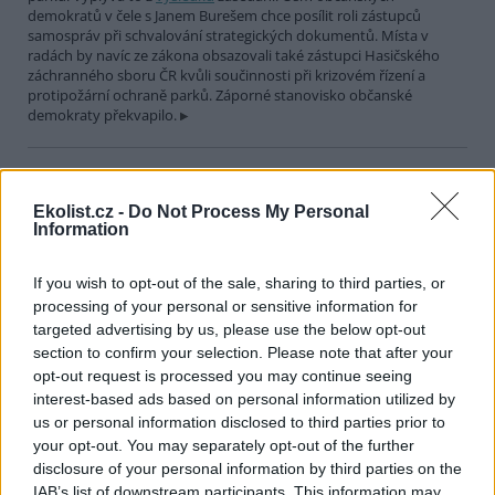
demokratů v čele s Janem Burešem chce posílit roli zástupců
samospráv při schvalování strategických dokumentů. Místa v
radách by navíc ze zákona obsazovali také zástupci Hasičského
záchranného sboru ČR kvůli součinnosti při krizovém řízení a
protipožární ochraně parků. Záporné stanovisko občanské
demokraty překvapilo.
Soud v Miláně nařídil vypnout vysoké pece v největší
italské ocelárně
Ekolist.cz -
Do Not Process My Personal
27.7.2026 20:32 (
ČTK
)
Information
Diskuse: 2
Odvolací soud v Miláně dnes
nařídil největší italské ocelárně
If you wish to opt-out of the sale, sharing to third parties, or
kvůli znečišťování azbestem a
processing of your personal or sensitive information for
jemným polétavým prachem
targeted advertising by us, please use the below opt-out
vypnout vysoké pece.
section to confirm your selection. Please note that after your
Ocelárně Acciaierie d’Italia (ADI) z jihoitalského města Taranto
opt-out request is processed you may continue seeing
nařizuje, aby tak učinila do 90 dnů od doručení rozsudku, informují
interest-based ads based on personal information utilized by
agentury ANSA a Adnkronos. Pokud chce firma provoz obnovit,
musí podle soudu odstranit zbývající azbest z vysokých pecí a
us or personal information disclosed to third parties prior to
snížit množství vypuštěných jemných polétavých prachů PM10 a
your opt-out. You may separately opt-out of the further
PM2,5.
disclosure of your personal information by third parties on the
IAB’s list of downstream participants. This information may