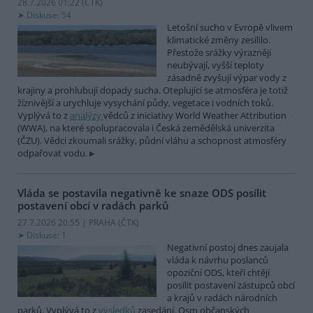
28.7.2026 01:22 (
ČTK
)
Diskuse: 54
Letošní sucho v Evropě vlivem
klimatické změny zesílilo.
Přestože srážky výrazněji
neubývají, vyšší teploty
zásadně zvyšují výpar vody z
krajiny a prohlubují dopady sucha. Oteplující se atmosféra je totiž
žíznivější a urychluje vysychání půdy, vegetace i vodních toků.
Vyplývá to z
analýzy
vědců z iniciativy World Weather Attribution
(WWA), na které spolupracovala i Česká zemědělská univerzita
(ČZU). Vědci zkoumali srážky, půdní vláhu a schopnost atmosféry
odpařovat vodu.
Vláda se postavila negativně ke snaze ODS posílit
postavení obcí v radách parků
27.7.2026 20:55 | PRAHA (
ČTK
)
Diskuse: 1
Negativní postoj dnes zaujala
vláda k návrhu poslanců
opoziční ODS, kteří chtějí
posílit postavení zástupců obcí
a krajů v radách národních
parků. Vyplývá to z
výsledků
zasedání. Osm občanských