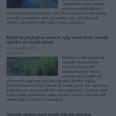
Litoměřicku budou úředníci
posuzovat podle zákona o
vlivu na životní prostředí (tzv. EIA). ČTK to zjistila ze zveřejněného
rozhodnutí Krajského úřadu Ústeckého kraje. Výhrady proti
záměru mají ústečtí krajští radní i město Lovosice.
Rybáři se potýkají se suchem, ryby méně krmí, několik
rybníků už museli vylovit
28.7.2026 18:21 (
ČTK
)
Diskuse: 5
Rybářství v celé republice se
potýkají s dlouhodobým
suchem a extrémním
nedostatek vody. Rybáři
omezují nebo pozastavují
přikrmování, aby ryby spotřebovaly méně kyslíku, rybníky
průběžně provzdušňují a několik už museli vylovit. Tak nepříznivé
podmínky pro chov ryb někteří z nich nepamatují. V příštích dnech
Česko znovu zasáhne vlna veder a žádný vydatný a vytrvalý déšť
meteorologové zatím neočekávají.
Nejvyšší správní soud zamítl stížnost ohledně