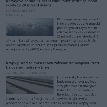
Rozvojová banka: Super El Niňo může Africe způsobit
škody za 20 miliard dolarů
27.7.2026 14:33 (
ČTK
)
Diskuse: 4
Blížící se jev nazývaný super El
Niňo pravděpodobně způsobí
postiženým africkým zemím
celkové škody ve výši deset až
20 miliard dolarů (zhruba 212
až 423 miliard Kč) a vyvolá masovou migraci z nejvíce zasažených
oblastí. Agentuře Reuters to sdělil přední klimatolog Africké
rozvojové banky (AfDB) Anthony Nyong.
Krajský úřad se musí znovu zabývat tramvajovou tratí
k novému nádraží v Brně
27.7.2026 14:15 | BRNO (
ČTK
)
Jihomoravský krajský úřad se
bude muset znovu zabývat
vlivy plánované tramvajové
tratě v tzv. jižním centru v
Brně. Jedná se o zhruba dva
kilometry tratí, které mají obsloužit nově vznikající čtvrť a
plánované nové hlavní nádraží. Letos v březnu sice krajský úřad