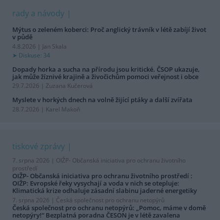
rady a návody
Mýtus o zeleném koberci: Proč anglický trávník v létě zabíjí život
v půdě
4.8.2026 | Jan Skala
Diskuse: 34
Dopady horka a sucha na přírodu jsou kritické. ČSOP ukazuje,
jak může žíznivé krajině a živočichům pomoci veřejnost i obce
29.7.2026 | Zuzana Kučerová
Myslete v horkých dnech na volně žijící ptáky a další zvířata
28.7.2026 | Karel Makoň
tiskové zprávy
7. srpna 2026 |
OIŽP- Občanská iniciativa pro ochranu životního
prostředí
OIŽP- Občanská iniciativa pro ochranu životního prostředí :
OIŽP: Evropské řeky vysychají a voda v nich se otepluje:
Klimatická krize odhaluje zásadní slabinu jaderné energetiky
7. srpna 2026 |
Česká společnost pro ochranu netopýrů
Česká společnost pro ochranu netopýrů: „Pomoc, máme v domě
netopýry!“ Bezplatná poradna ČESON je v létě zavalena