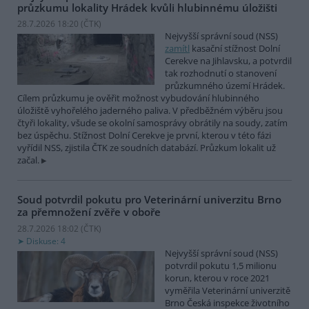
průzkumu lokality Hrádek kvůli hlubinnému úložišti
28.7.2026 18:20 (
ČTK
)
Nejvyšší správní soud (NSS)
zamítl
kasační stížnost Dolní
Cerekve na Jihlavsku, a potvrdil
tak rozhodnutí o stanovení
průzkumného území Hrádek.
Cílem průzkumu je ověřit možnost vybudování hlubinného
úložiště vyhořelého jaderného paliva. V předběžném výběru jsou
čtyři lokality, všude se okolní samosprávy obrátily na soudy, zatím
bez úspěchu. Stížnost Dolní Cerekve je první, kterou v této fázi
vyřídil NSS, zjistila ČTK ze soudních databází. Průzkum lokalit už
začal.
Soud potvrdil pokutu pro Veterinární univerzitu Brno
za přemnožení zvěře v oboře
28.7.2026 18:02 (
ČTK
)
Diskuse: 4
Nejvyšší správní soud (NSS)
potvrdil pokutu 1,5 milionu
korun, kterou v roce 2021
vyměřila Veterinární univerzitě
Brno Česká inspekce životního