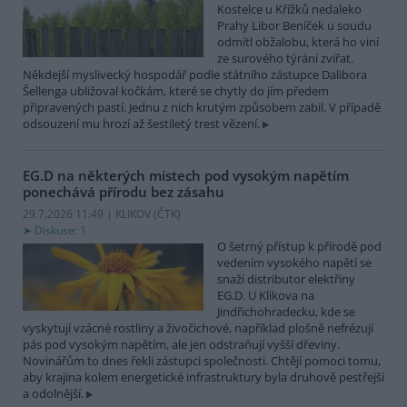
Kostelce u Křížků nedaleko
Prahy Libor Beníček u soudu
odmítl obžalobu, která ho viní
ze surového týrání zvířat.
Někdejší myslivecký hospodář podle státního zástupce Dalibora
Šellenga ubližoval kočkám, které se chytly do jím předem
připravených pastí. Jednu z nich krutým způsobem zabil. V případě
odsouzení mu hrozí až šestiletý trest vězení.
EG.D na některých místech pod vysokým napětím
ponechává přírodu bez zásahu
29.7.2026 11:49 | KLIKOV (
ČTK
)
Diskuse: 1
O šetrný přístup k přírodě pod
vedením vysokého napětí se
snaží distributor elektřiny
EG.D. U Klikova na
Jindřichohradecku, kde se
vyskytují vzácné rostliny a živočichové, například plošně nefrézují
pás pod vysokým napětím, ale jen odstraňují vyšší dřeviny.
Novinářům to dnes řekli zástupci společnosti. Chtějí pomoci tomu,
aby krajina kolem energetické infrastruktury byla druhově pestřejší
a odolnější.