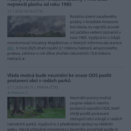
nejmenší plochu od roku 1985
27.7.2026 00:50 (
ČTK
)
Rozloha území zasaženého
požáry v brazilské Amazonii
loni klesla na nejnižší úroveň
od začátku vedení záznamů v
roce 1985. Vyplývá to z údajů
monitorovací iniciativy MapBiomas, o kterých informovala stanice
BBC
. V roce 2025 oheň zasáhl 3,1 milionu hektarů amazonského
pralesa, zatímco o rok dříve shořelo rekordních 15,8 milionu
hektarů.
Vláda možná bude neutrální ke snaze ODS posílit
postavení obcí v radách parků
27.7.2026 00:15 | PRAHA (
ČTK
)
Diskuse: 2
Neutrální postoj možná
zaujme vláda k návrhu
poslanců opoziční ODS, kteří
chtějí posílit postavení
zástupců obcí a krajů v radách
národních parků. Vyplývá to z předkládací zprávy na vládním
webu. Věcně příslušné ministerstvo životního prostředí podle ní