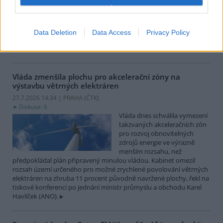
obnoví dotace na výstavbu a
zabezpečení vodárenské
infrastruktury kvůli zmírnění
negativních dopadů sucha a nedostatku vody. Resort navýší
Data Deletion
Data Access
Privacy Policy
původní částku dotace 1,1 miliardy korun o 400 milionů. Příjem
žádostí obnoví v pondělí 3. srpna.
Vláda zmenšila plochu pro akcelerační zóny na
výstavbu větrných elektráren
27.7.2026 14:34 | PRAHA (
ČTK
)
Diskuse: 6
Vláda dnes schválila vymezení
takzvaných akceleračních zón
pro rozvoj obnovitelných
zdrojů energie ve výrazně
menším rozsahu, než
předpokládal plán připravený minulou vládou. Kabinet omezil
rozsah území určeného pro možné zrychlené povolování větrných
elektráren na zhruba 11 procent původně navržené plochy, řekl na
tiskové konferenci po jednání ministr průmyslu a obchodu Karel
Havlíček (ANO).