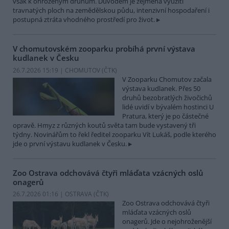
však k ohroženým druhům. Důvodem je zejména využití
travnatých ploch na zemědělskou půdu, intenzivní hospodaření i
postupná ztráta vhodného prostředí pro život.
V chomutovském zooparku probíhá první výstava
kudlanek v Česku
26.7.2026 15:19 | CHOMUTOV (
ČTK
)
V Zooparku Chomutov začala
výstava kudlanek. Přes 50
druhů bezobratlých živočichů
lidé uvidí v bývalém hostinci U
Pratura, který je po částečné
opravě. Hmyz z různých koutů světa tam bude vystavený tři
týdny. Novinářům to řekl ředitel zooparku Vít Lukáš, podle kterého
jde o první výstavu kudlanek v Česku.
Zoo Ostrava odchovává čtyři mláďata vzácných oslů
onagerů
26.7.2026 01:16 | OSTRAVA (
ČTK
)
Zoo Ostrava odchovává čtyři
mláďata vzácných oslů
onagerů. Jde o nejohroženější