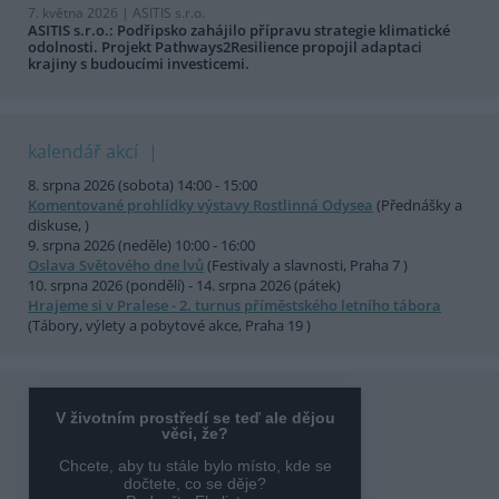
7. května 2026 |
ASITIS s.r.o.
ASITIS s.r.o.: Podřipsko zahájilo přípravu strategie klimatické
odolnosti. Projekt Pathways2Resilience propojil adaptaci
krajiny s budoucími investicemi.
kalendář akcí
8. srpna 2026 (sobota) 14:00 - 15:00
Komentované prohlídky výstavy Rostlinná Odysea
(Přednášky a
diskuse, )
9. srpna 2026 (neděle) 10:00 - 16:00
Oslava Světového dne lvů
(Festivaly a slavnosti, Praha 7 )
10. srpna 2026 (pondělí) - 14. srpna 2026 (pátek)
Hrajeme si v Pralese - 2. turnus příměstského letního tábora
(Tábory, výlety a pobytové akce, Praha 19 )