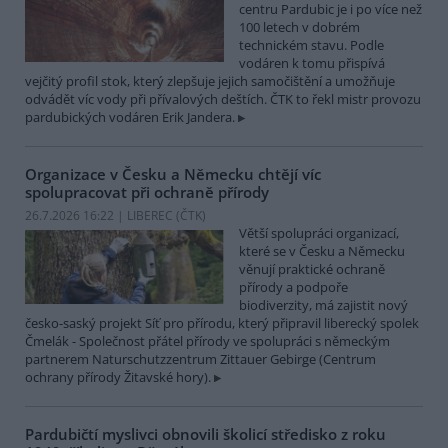
centru Pardubic je i po více než
100 letech v dobrém
technickém stavu. Podle
vodáren k tomu přispívá
vejčitý profil stok, který zlepšuje jejich samočištění a umožňuje
odvádět víc vody při přívalových deštích. ČTK to řekl mistr provozu
pardubických vodáren Erik Jandera.
Organizace v Česku a Německu chtějí víc
spolupracovat při ochraně přírody
26.7.2026 16:22 | LIBEREC (
ČTK
)
Větší spolupráci organizací,
které se v Česku a Německu
věnují praktické ochraně
přírody a podpoře
biodiverzity, má zajistit nový
česko-saský projekt Síť pro přírodu, který připravil liberecký spolek
Čmelák - Společnost přátel přírody ve spolupráci s německým
partnerem Naturschutzzentrum Zittauer Gebirge (Centrum
ochrany přírody Žitavské hory).
Pardubičtí myslivci obnovili školicí středisko z roku