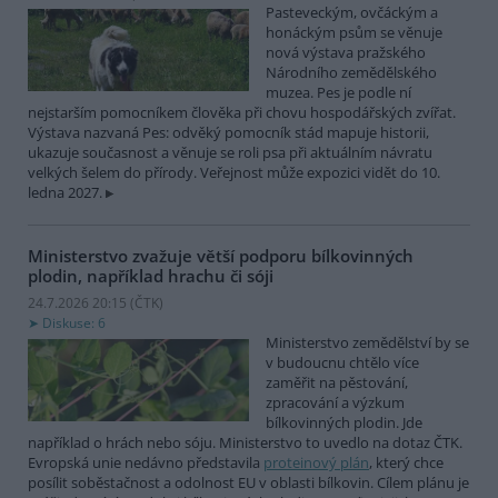
Pasteveckým, ovčáckým a
honáckým psům se věnuje
nová výstava pražského
Národního zemědělského
muzea. Pes je podle ní
nejstarším pomocníkem člověka při chovu hospodářských zvířat.
Výstava nazvaná Pes: odvěký pomocník stád mapuje historii,
ukazuje současnost a věnuje se roli psa při aktuálním návratu
velkých šelem do přírody. Veřejnost může expozici vidět do 10.
ledna 2027.
Ministerstvo zvažuje větší podporu bílkovinných
plodin, například hrachu či sóji
24.7.2026 20:15 (
ČTK
)
Diskuse: 6
Ministerstvo zemědělství by se
v budoucnu chtělo více
zaměřit na pěstování,
zpracování a výzkum
bílkovinných plodin. Jde
například o hrách nebo sóju. Ministerstvo to uvedlo na dotaz ČTK.
Evropská unie nedávno představila
proteinový plán
, který chce
posílit soběstačnost a odolnost EU v oblasti bílkovin. Cílem plánu je