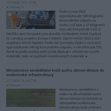
27.7.2026 19:51 (
ČTK
)
Diskuse: 6
Česko v roce 2023
vyprodukovalo 538 kilogramů
komunálního odpadu na
osobu, což bylo o 27 kilogramů
více, než činil průměr v EU. V
žebříčku zemí Evropské unie skončilo na devátém místě. Vyplývá
to z analýzy projektu Evropa v datech. Oproti rokům 2022 a 2021
se jedná o mírné zlepšení. Podle dat Eurostatu Česko v roce 2022
vyprodukovalo 549 kg komunálního odpadu, o rok dříve pak 570.
Země se podle analýzy také rychle zlepšuje v cirkulárním využití
materiálů, tedy ve využívání recyklovaných materiálů.
Ministerstvo zemědělství kvůli suchu obnoví dotace do
vodárenské infrastruktury
27.7.2026 19:24 (
ČTK
)
Diskuse: 1
Ministerstvo zemědělství v
reakci na dlouhodobé sucho
obnoví dotace na výstavbu a
zabezpečení vodárenské
infrastruktury kvůli zmírnění