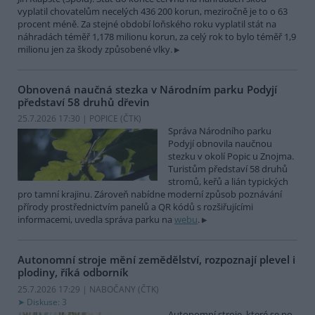
vyplatil chovatelům necelých 436 200 korun, meziročně je to o 63
procent méně. Za stejné období loňského roku vyplatil stát na
náhradách téměř 1,178 milionu korun, za celý rok to bylo téměř 1,9
milionu jen za škody způsobené vlky.
Obnovená naučná stezka v Národním parku Podyjí
představí 58 druhů dřevin
25.7.2026 17:30 | POPICE (
ČTK
)
Správa Národního parku
Podyjí obnovila naučnou
stezku v okolí Popic u Znojma.
Turistům představí 58 druhů
stromů, keřů a lián typických
pro tamní krajinu. Zároveň nabídne moderní způsob poznávání
přírody prostřednictvím panelů a QR kódů s rozšiřujícími
informacemi, uvedla správa parku na
webu
.
Autonomní stroje mění zemědělství, rozpoznají plevel i
plodiny, říká odborník
25.7.2026 17:29 | NABOČANY (
ČTK
)
Diskuse: 3
Autonomní stroje, které se po