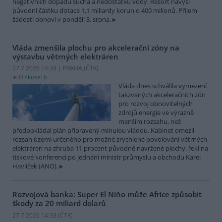
negativních dopadů sucha a nedostatku vody. Resort navýší
původní částku dotace 1,1 miliardy korun o 400 milionů. Příjem
žádostí obnoví v pondělí 3. srpna.
Vláda zmenšila plochu pro akcelerační zóny na
výstavbu větrných elektráren
27.7.2026 14:34 | PRAHA (
ČTK
)
Diskuse: 6
Vláda dnes schválila vymezení
takzvaných akceleračních zón
pro rozvoj obnovitelných
zdrojů energie ve výrazně
menším rozsahu, než
předpokládal plán připravený minulou vládou. Kabinet omezil
rozsah území určeného pro možné zrychlené povolování větrných
elektráren na zhruba 11 procent původně navržené plochy, řekl na
tiskové konferenci po jednání ministr průmyslu a obchodu Karel
Havlíček (ANO).
Rozvojová banka: Super El Niňo může Africe způsobit
škody za 20 miliard dolarů
27.7.2026 14:33 (
ČTK
)