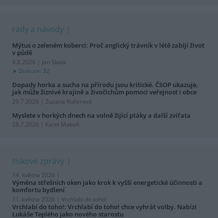
rady a návody
Mýtus o zeleném koberci: Proč anglický trávník v létě zabíjí život
v půdě
4.8.2026 | Jan Skala
Diskuse: 32
Dopady horka a sucha na přírodu jsou kritické. ČSOP ukazuje,
jak může žíznivé krajině a živočichům pomoci veřejnost i obce
29.7.2026 | Zuzana Kučerová
Myslete v horkých dnech na volně žijící ptáky a další zvířata
28.7.2026 | Karel Makoň
tiskové zprávy
14. května 2026 |
Výměna střešních oken jako krok k vyšší energetické účinnosti a
komfortu bydlení
11. května 2026 |
Vrchlabí do toho!
Vrchlabí do toho!: Vrchlabí do toho! chce vyhrát volby. Nabízí
Lukáše Teplého jako nového starostu