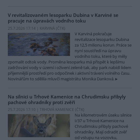
V revitalizovaném lesoparku Dubina v Karviné se
pracuje na úpravách vodního toku
25.7.2026 17:14 | KARVINÁ (
ČTK
)
V Karviná pokračuje
revitalizace lesoparku Dubina
za 12,5 milionu korun. Práce se
nyní soustředí na úpravu
vodního toku, které by měly
zpomalit odtok vody. Proměna lesoparku má přispět k lepšímu
zadržování vody v území i oživení zeleně tak, aby park nabídl lidem
příjemnější prostředí pro odpočinek i aktivní trávení volného času.
Novinářům to sdělila mluvčí magistrátu Monika Danková.
Na silnici u Trhové Kamenice na Chrudimsku přibyly
pachové ohradníky proti zvěři
25.7.2026 17:10 | TRHOVÁ KAMENICE (
ČTK
)
Na kilometrovém úseku silnice
I/37 u Trhové Kamenice na
Chrudimsku přibyly pachové
ohradníky. Mají odradit zvěř
od vstupu na vozovku,