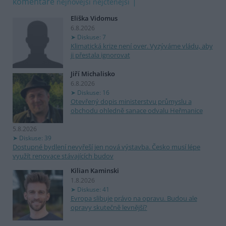
komentáře
nejnovější
nejčtenější
Eliška Vidomus
6.8.2026
Diskuse: 7
Klimatická krize není over. Vyzýváme vládu, aby
ji přestala ignorovat
Jiří Michalisko
6.8.2026
Diskuse: 16
Otevřený dopis ministerstvu průmyslu a
obchodu ohledně sanace odvalu Heřmanice
5.8.2026
Diskuse: 39
Dostupné bydlení nevyřeší jen nová výstavba. Česko musí lépe
využít renovace stávajících budov
Kilian Kaminski
1.8.2026
Diskuse: 41
Evropa slibuje právo na opravu. Budou ale
opravy skutečně levnější?