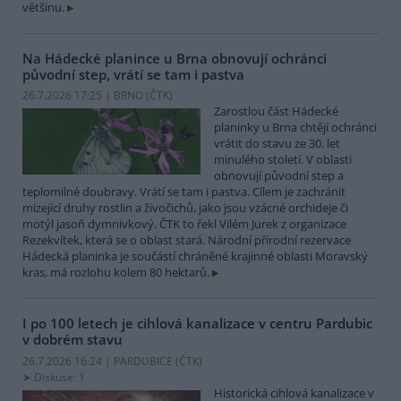
většinu.
Na Hádecké planince u Brna obnovují ochránci
původní step, vrátí se tam i pastva
26.7.2026 17:25 | BRNO (
ČTK
)
Zarostlou část Hádecké
planinky u Brna chtějí ochránci
vrátit do stavu ze 30. let
minulého století. V oblasti
obnovují původní step a
teplomilné doubravy. Vrátí se tam i pastva. Cílem je zachránit
mizející druhy rostlin a živočichů, jako jsou vzácné orchideje či
motýl jasoň dymnivkový. ČTK to řekl Vilém Jurek z organizace
Rezekvítek, která se o oblast stará. Národní přírodní rezervace
Hádecká planinka je součástí chráněné krajinné oblasti Moravský
kras, má rozlohu kolem 80 hektarů.
I po 100 letech je cihlová kanalizace v centru Pardubic
v dobrém stavu
26.7.2026 16:24 | PARDUBICE (
ČTK
)
Diskuse: 1
Historická cihlová kanalizace v