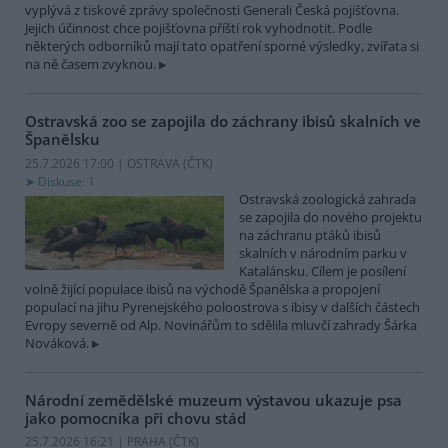
vyplývá z tiskové zprávy společnosti Generali Česká pojišťovna.
Jejich účinnost chce pojišťovna příští rok vyhodnotit. Podle
některých odborníků mají tato opatření sporné výsledky, zvířata si
na ně časem zvyknou.
Ostravská zoo se zapojila do záchrany ibisů skalních ve
Španělsku
25.7.2026 17:00 | OSTRAVA (
ČTK
)
Diskuse: 1
Ostravská zoologická zahrada
se zapojila do nového projektu
na záchranu ptáků ibisů
skalních v národním parku v
Katalánsku. Cílem je posílení
volně žijící populace ibisů na východě Španělska a propojení
populací na jihu Pyrenejského poloostrova s ibisy v dalších částech
Evropy severně od Alp. Novinářům to sdělila mluvčí zahrady Šárka
Nováková.
Národní zemědělské muzeum výstavou ukazuje psa
jako pomocníka při chovu stád
25.7.2026 16:21 | PRAHA (
ČTK
)