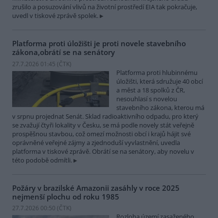
zrušilo a posuzování vlivů na životní prostředí EIA tak pokračuje,
uvedl v tiskové zprávě spolek.
Platforma proti úložišti je proti novele stavebního
zákona,obrátí se na senátory
27.7.2026 01:45 (
ČTK
)
Platforma proti hlubinnému
úložišti, která sdružuje 40 obcí
a měst a 18 spolků z ČR,
nesouhlasí s novelou
stavebního zákona, kterou má
v srpnu projednat Senát. Sklad radioaktivního odpadu, pro který
se zvažují čtyři lokality v Česku, se má podle novely stát veřejně
prospěšnou stavbou, což omezí možnosti obcí i krajů hájit své
oprávněné veřejné zájmy a zjednoduší vyvlastnění, uvedla
platforma v tiskové zprávě. Obrátí se na senátory, aby novelu v
této podobě odmítli.
Požáry v brazilské Amazonii zasáhly v roce 2025
nejmenší plochu od roku 1985
27.7.2026 00:50 (
ČTK
)
Rozloha území zasaženého