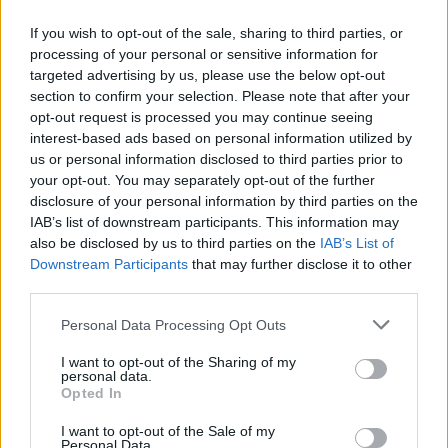
26.7.2026 00:21 | BRNO (
ČTK
)
Diskuse: 4
If you wish to opt-out of the sale, sharing to third parties, or
Tisícům zraněných a
processing of your personal or sensitive information for
nemocných holubů má v
targeted advertising by us, please use the below opt-out
budoucnu pomoci nové
rehabilitační centrum, které
section to confirm your selection. Please note that after your
vzniká u Brna. Jeho součástí
opt-out request is processed you may continue seeing
bude specializované zázemí pro léčbu a rekonvalescenci,
interest-based ads based on personal information utilized by
karanténní zóna a venkovní voliéry pro holuby, kteří se kvůli
us or personal information disclosed to third parties prior to
zdravotnímu stavu již nemohou vrátit do volné přírody, uvedla
your opt-out. You may separately opt-out of the further
nezisková organizace Institut na ochranu holubů, která za
disclosure of your personal information by third parties on the
projektem stojí.
IAB’s list of downstream participants. This information may
also be disclosed by us to third parties on the
IAB’s List of
V Kutné Hoře začínají rozsáhlé úpravy koryta říčky
Downstream Participants
that may further disclose it to other
Vrchlice
third parties.
25.7.2026 17:39 | KUTNÁ HORA (
ČTK
)
V Kutné Hoře začínají rozsáhlé
Personal Data Processing Opt Outs
úpravy koryta říčky Vrchlice v
centru města. Hlavní stavební
I want to opt-out of the Sharing of my
práce začnou na konci srpna,
personal data.
hotovo by mělo být v příštím
Opted In
roce, řekl ČTK starosta Lukáš Seifert (ODS). Projekt, který zahrnuje
lepší ochranu před povodní, vyjde téměř na 100 milionů korun bez
I want to opt-out of the Sale of my
DPH. Většinu nákladů by měla pokrýt dotace.
Personal Data.