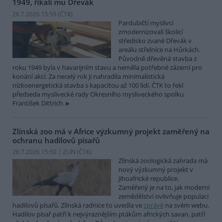
1949, říkali mu Dřevák
26.7.2026 15:59 (
ČTK
)
Pardubičtí myslivci
zmodernizovali školicí
středisko zvané Dřevák v
areálu střelnice na Hůrkách.
Původně dřevěná stavba z
roku 1949 byla v havarijním stavu a neměla potřebné zázemí pro
konání akcí. Za necelý rok ji nahradila minimalistická
nízkoenergetická stavba s kapacitou až 100 lidí. ČTK to řekl
předseda myslivecké rady Okresního mysliveckého spolku
František Dittrich.
Zlínská zoo má v Africe výzkumný projekt zaměřený na
ochranu hadilovů písařů
26.7.2026 15:50 | ZLÍN (
ČTK
)
Zlínská zoologická zahrada má
nový výzkumný projekt v
Jihoafrické republice.
Zaměřený je na to, jak moderní
zemědělství ovlivňuje populaci
hadilovů písařů. Zlínská radnice to uvedla ve
zprávě
na svém webu.
Hadilov písař patří k nejvýraznějším ptákům afrických savan, patří