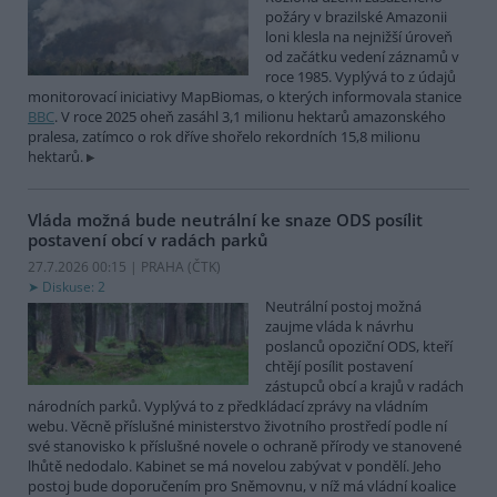
požáry v brazilské Amazonii
loni klesla na nejnižší úroveň
od začátku vedení záznamů v
roce 1985. Vyplývá to z údajů
monitorovací iniciativy MapBiomas, o kterých informovala stanice
BBC
. V roce 2025 oheň zasáhl 3,1 milionu hektarů amazonského
pralesa, zatímco o rok dříve shořelo rekordních 15,8 milionu
hektarů.
Vláda možná bude neutrální ke snaze ODS posílit
postavení obcí v radách parků
27.7.2026 00:15 | PRAHA (
ČTK
)
Diskuse: 2
Neutrální postoj možná
zaujme vláda k návrhu
poslanců opoziční ODS, kteří
chtějí posílit postavení
zástupců obcí a krajů v radách
národních parků. Vyplývá to z předkládací zprávy na vládním
webu. Věcně příslušné ministerstvo životního prostředí podle ní
své stanovisko k příslušné novele o ochraně přírody ve stanovené
lhůtě nedodalo. Kabinet se má novelou zabývat v pondělí. Jeho
postoj bude doporučením pro Sněmovnu, v níž má vládní koalice