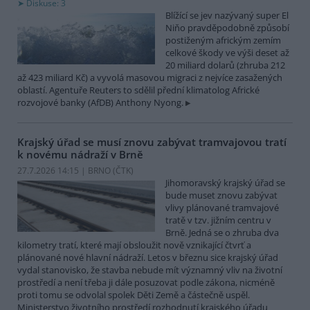
Diskuse: 3
Blížící se jev nazývaný super El
Niňo pravděpodobně způsobí
postiženým africkým zemím
celkové škody ve výši deset až
20 miliard dolarů (zhruba 212
až 423 miliard Kč) a vyvolá masovou migraci z nejvíce zasažených
oblastí. Agentuře Reuters to sdělil přední klimatolog Africké
rozvojové banky (AfDB) Anthony Nyong.
Krajský úřad se musí znovu zabývat tramvajovou tratí
k novému nádraží v Brně
27.7.2026 14:15 | BRNO (
ČTK
)
Jihomoravský krajský úřad se
bude muset znovu zabývat
vlivy plánované tramvajové
tratě v tzv. jižním centru v
Brně. Jedná se o zhruba dva
kilometry tratí, které mají obsloužit nově vznikající čtvrť a
plánované nové hlavní nádraží. Letos v březnu sice krajský úřad
vydal stanovisko, že stavba nebude mít významný vliv na životní
prostředí a není třeba ji dále posuzovat podle zákona, nicméně
proti tomu se odvolal spolek Děti Země a částečně uspěl.
Ministerstvo životního prostředí rozhodnutí krajského úřadu