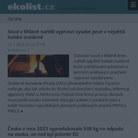
☰
/
zpravodajství
/
zprávy
Zprávy
Soud v Miláně nařídil vypnout vysoké pece v největší
italské ocelárně
27.7.2026 20:32 (
ČTK
)
Diskuse: 2
Odvolací soud v Miláně dnes
nařídil největší italské ocelárně
kvůli znečišťování azbestem a
jemným polétavým prachem
vypnout vysoké pece.
Ocelárně Acciaierie d’Italia (ADI) z jihoitalského města Taranto
nařizuje, aby tak učinila do 90 dnů od doručení rozsudku, informují
agentury ANSA a Adnkronos. Pokud chce firma provoz obnovit,
musí podle soudu odstranit zbývající azbest z vysokých pecí a
snížit množství vypuštěných jemných polétavých prachů PM10 a
PM2,5.
Česko v roce 2023 vyprodukovalo 538 kg na odpadu
na osobu, víc než byl průměr EU