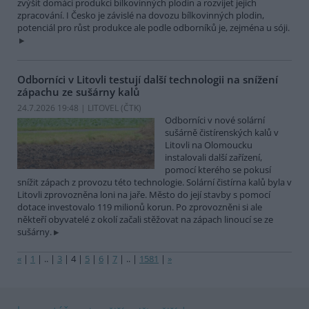
zvýšit domácí produkci bílkovinných plodin a rozvíjet jejich
zpracování. I Česko je závislé na dovozu bílkovinných plodin,
potenciál pro růst produkce ale podle odborníků je, zejména u sóji.
Odborníci v Litovli testují další technologii na snížení
zápachu ze sušárny kalů
24.7.2026 19:48 | LITOVEL (
ČTK
)
Odborníci v nové solární
sušárně čistírenských kalů v
Litovli na Olomoucku
instalovali další zařízení,
pomocí kterého se pokusí
snížit zápach z provozu této technologie. Solární čistírna kalů byla v
Litovli zprovozněna loni na jaře. Město do její stavby s pomocí
dotace investovalo 119 milionů korun. Po zprovozněni si ale
někteří obyvatelé z okolí začali stěžovat na zápach linoucí se ze
sušárny.
«
|
1
|
..
|
3
|
4
|
5
|
6
|
7
|
..
|
1581
|
»