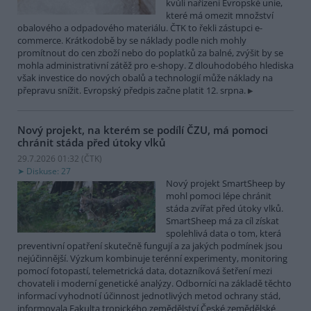
kvůli nařízení Evropské unie,
které má omezit množství
obalového a odpadového materiálu. ČTK to řekli zástupci e-
commerce. Krátkodobě by se náklady podle nich mohly
promítnout do cen zboží nebo do poplatků za balné, zvýšit by se
mohla administrativní zátěž pro e-shopy. Z dlouhodobého hlediska
však investice do nových obalů a technologií může náklady na
přepravu snížit. Evropský předpis začne platit 12. srpna.
Nový projekt, na kterém se podílí ČZU, má pomoci
chránit stáda před útoky vlků
29.7.2026 01:32 (
ČTK
)
Diskuse: 27
Nový projekt SmartSheep by
mohl pomoci lépe chránit
stáda zvířat před útoky vlků.
SmartSheep má za cíl získat
spolehlivá data o tom, která
preventivní opatření skutečně fungují a za jakých podmínek jsou
nejúčinnější. Výzkum kombinuje terénní experimenty, monitoring
pomocí fotopastí, telemetrická data, dotazníková šetření mezi
chovateli i moderní genetické analýzy. Odborníci na základě těchto
informací vyhodnotí účinnost jednotlivých metod ochrany stád,
informovala Fakulta tropického zemědělství České zemědělské