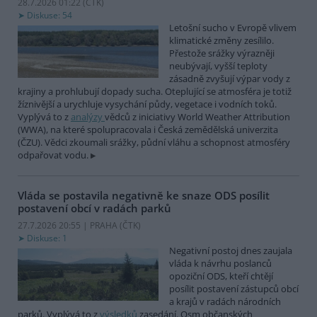
28.7.2026 01:22 (
ČTK
)
Diskuse: 54
Letošní sucho v Evropě vlivem
klimatické změny zesílilo.
Přestože srážky výrazněji
neubývají, vyšší teploty
zásadně zvyšují výpar vody z
krajiny a prohlubují dopady sucha. Oteplující se atmosféra je totiž
žíznivější a urychluje vysychání půdy, vegetace i vodních toků.
Vyplývá to z
analýzy
vědců z iniciativy World Weather Attribution
(WWA), na které spolupracovala i Česká zemědělská univerzita
(ČZU). Vědci zkoumali srážky, půdní vláhu a schopnost atmosféry
odpařovat vodu.
Vláda se postavila negativně ke snaze ODS posílit
postavení obcí v radách parků
27.7.2026 20:55 | PRAHA (
ČTK
)
Diskuse: 1
Negativní postoj dnes zaujala
vláda k návrhu poslanců
opoziční ODS, kteří chtějí
posílit postavení zástupců obcí
a krajů v radách národních
parků. Vyplývá to z
výsledků
zasedání. Osm občanských