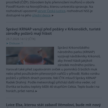
prostředí (ČIŽP). Důvodem bylo přemnožení muflonů v oboře
Poodří Kunín na Novojičínsku, kterou univerzita spravuje. Na
rozhodnutí upozornil
server Česká justice
, rozhodnutí NSS je
dostupné na jeho
úřední desce
.
Správci KRNAP varují před požáry v Krkonoších, turisté
zárodky požárů mají hlásit
28.7.2026 14:12 (
ČTK
)
Diskuse: 1
Správci Krkonošského
národního parku (KRNAP)
vyzývají návštěvníky Krkonoš,
aby ihned hlásili jakýkoli
zárodek možného požáru.
Varovali také před zapalováním svíček u pomníků či božích muk
nebo před používáním přenosných vařičů v přírodě. Riziko vzniku
požárů v příštích dnech poroste, řekl ČTK mluvčí Správy KRNAP
Radek Drahný. Podle meteorologů přichází další vlna veder, od
čtvrtka se budou teploty blížit 40 stupňům Celsia. Teplo bude i na
horách, pršet nemá.
Lvice Elsa, kterou stát zabavil Vémolovi, bude mít nový