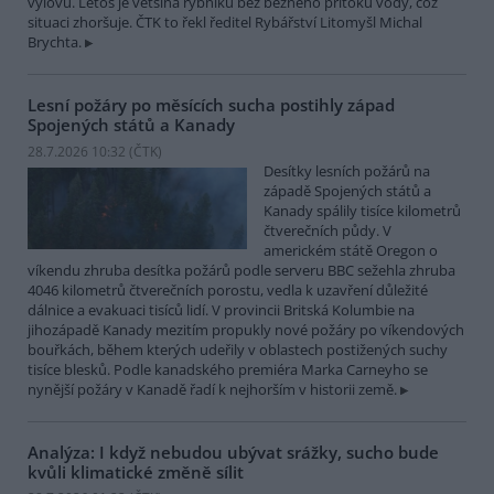
výlovu. Letos je většina rybníků bez běžného přítoku vody, což
situaci zhoršuje. ČTK to řekl ředitel Rybářství Litomyšl Michal
Brychta.
Lesní požáry po měsících sucha postihly západ
Spojených států a Kanady
28.7.2026 10:32 (
ČTK
)
Desítky lesních požárů na
západě Spojených států a
Kanady spálily tisíce kilometrů
čtverečních půdy. V
americkém státě Oregon o
víkendu zhruba desítka požárů podle serveru BBC sežehla zhruba
4046 kilometrů čtverečních porostu, vedla k uzavření důležité
dálnice a evakuaci tisíců lidí. V provincii Britská Kolumbie na
jihozápadě Kanady mezitím propukly nové požáry po víkendových
bouřkách, během kterých udeřily v oblastech postižených suchy
tisíce blesků. Podle kanadského premiéra Marka Carneyho se
nynější požáry v Kanadě řadí k nejhorším v historii země.
Analýza: I když nebudou ubývat srážky, sucho bude
kvůli klimatické změně sílit