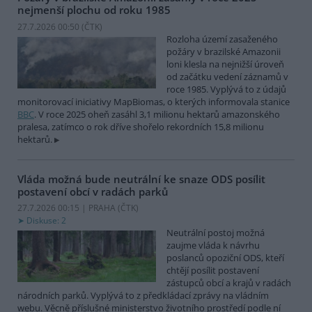
nejmenší plochu od roku 1985
27.7.2026 00:50 (
ČTK
)
Rozloha území zasaženého
požáry v brazilské Amazonii
loni klesla na nejnižší úroveň
od začátku vedení záznamů v
roce 1985. Vyplývá to z údajů
monitorovací iniciativy MapBiomas, o kterých informovala stanice
BBC
. V roce 2025 oheň zasáhl 3,1 milionu hektarů amazonského
pralesa, zatímco o rok dříve shořelo rekordních 15,8 milionu
hektarů.
Vláda možná bude neutrální ke snaze ODS posílit
postavení obcí v radách parků
27.7.2026 00:15 | PRAHA (
ČTK
)
Diskuse: 2
Neutrální postoj možná
zaujme vláda k návrhu
poslanců opoziční ODS, kteří
chtějí posílit postavení
zástupců obcí a krajů v radách
národních parků. Vyplývá to z předkládací zprávy na vládním
webu. Věcně příslušné ministerstvo životního prostředí podle ní