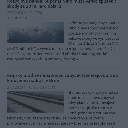
Rozvojová banka: Super El Niňo může Africe způsobit
škody za 20 miliard dolarů
27.7.2026 14:33 (
ČTK
)
Diskuse: 4
Blížící se jev nazývaný super El
Niňo pravděpodobně způsobí
postiženým africkým zemím
celkové škody ve výši deset až
20 miliard dolarů (zhruba 212
až 423 miliard Kč) a vyvolá masovou migraci z nejvíce zasažených
oblastí. Agentuře Reuters to sdělil přední klimatolog Africké
rozvojové banky (AfDB) Anthony Nyong.
Krajský úřad se musí znovu zabývat tramvajovou tratí
k novému nádraží v Brně
27.7.2026 14:15 | BRNO (
ČTK
)
Jihomoravský krajský úřad se
bude muset znovu zabývat
vlivy plánované tramvajové
tratě v tzv. jižním centru v
Brně. Jedná se o zhruba dva
kilometry tratí, které mají obsloužit nově vznikající čtvrť a
plánované nové hlavní nádraží. Letos v březnu sice krajský úřad