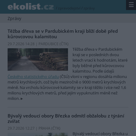
☰
/
zpravodajství
/
zprávy
Zprávy
Těžba dřeva se v Pardubickém kraji blíží době před
kůrovcovou kalamitou
29.7.2026 14:28 | PARDUBICE (
ČTK
)
Těžba dřeva v Pardubickém
kraji se v posledních dvou
letech vrací k hodnotám, které
byly běžné před kůrovcovou
kalamitou. Podle údajů
Českého statistického úřadu
(ČSÚ) vloni v regionu dosáhla milionu
metrů krychlových, což bylo meziročně o 9000 metrů krychlových
méně. Na vrcholu kůrovcové kalamity se v kraji těžilo i více než 1,6
milionu krychlových metrů, před jejím vypuknutím méně než
milion.
Bývalý vedoucí obory Březka odmítl obžalobu z týrání
zvířat
29.7.2026 12:27 | PRAHA (
ČTK
)
Bývalý vedoucí obory Březka u