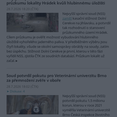
průzkumu lokality Hrádek kvůli hlubinnému úložišti
28.7.2026 18:20 (
ČTK
)
Nejvyšší správní soud (NSS)
zamítl
kasační stížnost Dolní
Cerekve na Jihlavsku, a potvrdil
tak rozhodnutí o stanovení
průzkumného území Hrádek.
Cílem průzkumu je ověřit možnost vybudování hlubinného
úložiště vyhořelého jaderného paliva. V předběžném výběru jsou
čtyři lokality, všude se okolní samosprávy obrátily na soudy, zatím
bez úspěchu. Stížnost Dolní Cerekve je první, kterou v této fázi
vyřídil NSS, zjistila ČTK ze soudních databází. Průzkum lokalit už
začal.
Soud potvrdil pokutu pro Veterinární univerzitu Brno
za přemnožení zvěře v oboře
28.7.2026 18:02 (
ČTK
)
Diskuse: 4
Nejvyšší správní soud (NSS)
potvrdil pokutu 1,5 milionu
korun, kterou v roce 2021
vyměřila Veterinární univerzitě
Brno Česká inspekce životního