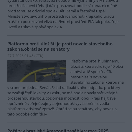
vydal stanovisko, že stavba nebude mít významný vliv na životní
prostředí a není třeba ji dále posuzovat podle zákona, nicméně
proti tomu se odvolal spolek Děti Země a částečně uspěl.
Ministerstvo životního prostředí rozhodnutí krajského úřadu
zrušilo a posuzování vlivů na životní prostředí EIA tak pokračuje,
uvedl v tiskové zprávě spolek.
Platforma proti úložišti je proti novele stavebního
zákona,obrátí se na senátory
27.7.2026 01:45 (
ČTK
)
Platforma proti hlubinnému
úložišti, která sdružuje 40 obcí
a měst a 18 spolků z ČR,
nesouhlasí s novelou
stavebního zákona, kterou má
v srpnu projednat Senát. Sklad radioaktivního odpadu, pro který
se zvažují čtyři lokality v Česku, se má podle novely stát veřejně
prospěšnou stavbou, což omezí možnosti obcí i krajů hájit své
oprávněné veřejné zájmy a zjednoduší vyvlastnění, uvedla
platforma v tiskové zprávě. Obrátí se na senátory, aby novelu v
této podobě odmítli.
Požáry v brazilské Amazonii zasáhly v roce 2025