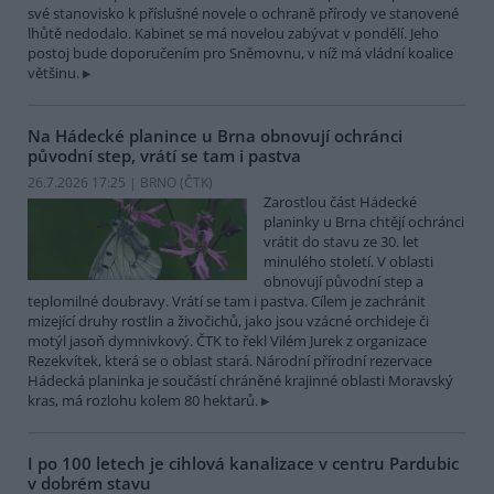
své stanovisko k příslušné novele o ochraně přírody ve stanovené
lhůtě nedodalo. Kabinet se má novelou zabývat v pondělí. Jeho
postoj bude doporučením pro Sněmovnu, v níž má vládní koalice
většinu.
Na Hádecké planince u Brna obnovují ochránci
původní step, vrátí se tam i pastva
26.7.2026 17:25 | BRNO (
ČTK
)
Zarostlou část Hádecké
planinky u Brna chtějí ochránci
vrátit do stavu ze 30. let
minulého století. V oblasti
obnovují původní step a
teplomilné doubravy. Vrátí se tam i pastva. Cílem je zachránit
mizející druhy rostlin a živočichů, jako jsou vzácné orchideje či
motýl jasoň dymnivkový. ČTK to řekl Vilém Jurek z organizace
Rezekvítek, která se o oblast stará. Národní přírodní rezervace
Hádecká planinka je součástí chráněné krajinné oblasti Moravský
kras, má rozlohu kolem 80 hektarů.
I po 100 letech je cihlová kanalizace v centru Pardubic
v dobrém stavu