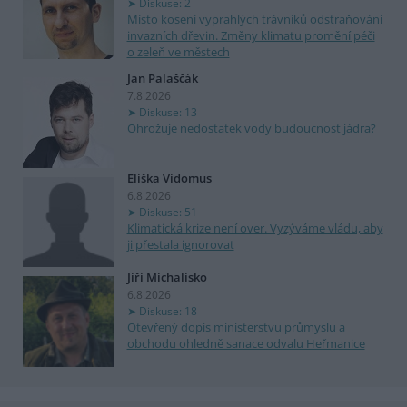
Diskuse: 2
Místo kosení vyprahlých trávníků odstraňování
invazních dřevin. Změny klimatu promění péči
o zeleň ve městech
Jan Palaščák
7.8.2026
Diskuse: 13
Ohrožuje nedostatek vody budoucnost jádra?
Eliška Vidomus
6.8.2026
Diskuse: 51
Klimatická krize není over. Vyzýváme vládu, aby
ji přestala ignorovat
Jiří Michalisko
6.8.2026
Diskuse: 18
Otevřený dopis ministerstvu průmyslu a
obchodu ohledně sanace odvalu Heřmanice