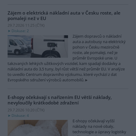
Zájem o elektrická nákladní auta v Česku roste, ale
pomaleji než v EU
29.7.2026 11:25 (
ČTK
)
Diskuse: 2
Zájem dopravců o nákladní
auta a autobusy na elektrický
pohon v Česku meziročně
roste, ale pomaleji, než je
průměr Evropské unie. U
takzvaných lehkých užitkových vozidel, kam spadají dodávky a
nákladní auta do 3,5 tuny, byl růst větší než průměr EU. V analýze
to uvedlo Centrum dopravního výzkumu, které vychází z dat
Evropského sdružení výrobců automobilů.
E-shopy očekávají s nařízením EU větší náklady,
nevyloučily krátkodobé zdražení
29.7.2026 10:20 (
ČTK
)
Diskuse: 4
E-shopy očekávají vyšší
náklady na nové obaly,
technologie a úpravy logistiky