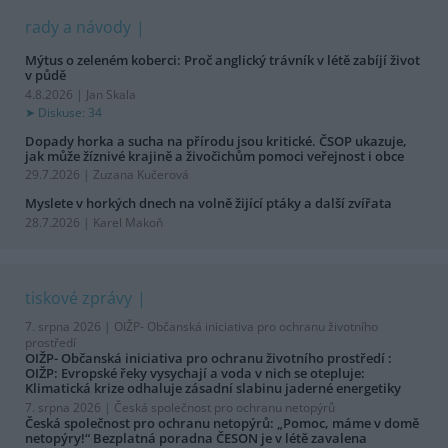
rady a návody
Mýtus o zeleném koberci: Proč anglický trávník v létě zabíjí život
v půdě
4.8.2026 | Jan Skala
Diskuse: 34
Dopady horka a sucha na přírodu jsou kritické. ČSOP ukazuje,
jak může žíznivé krajině a živočichům pomoci veřejnost i obce
29.7.2026 | Zuzana Kučerová
Myslete v horkých dnech na volně žijící ptáky a další zvířata
28.7.2026 | Karel Makoň
tiskové zprávy
7. srpna 2026 |
OIŽP- Občanská iniciativa pro ochranu životního
prostředí
OIŽP- Občanská iniciativa pro ochranu životního prostředí :
OIŽP: Evropské řeky vysychají a voda v nich se otepluje:
Klimatická krize odhaluje zásadní slabinu jaderné energetiky
7. srpna 2026 |
Česká společnost pro ochranu netopýrů
Česká společnost pro ochranu netopýrů: „Pomoc, máme v domě
netopýry!“ Bezplatná poradna ČESON je v létě zavalena