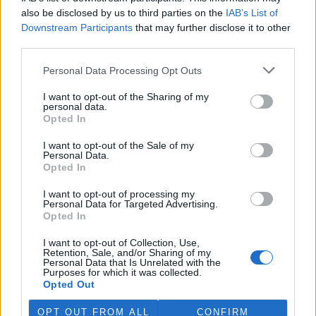
also be disclosed by us to third parties on the
IAB’s List of
Česko v roce 2023 vyprodukovalo 538 kg na odpadu
Downstream Participants
that may further disclose it to other
na osobu, víc než byl průměr EU
third parties.
27.7.2026 19:51 (
ČTK
)
Diskuse: 6
Personal Data Processing Opt Outs
Česko v roce 2023
vyprodukovalo 538 kilogramů
I want to opt-out of the Sharing of my
komunálního odpadu na
personal data.
osobu, což bylo o 27 kilogramů
Opted In
více, než činil průměr v EU. V
žebříčku zemí Evropské unie skončilo na devátém místě. Vyplývá
I want to opt-out of the Sale of my
to z analýzy projektu Evropa v datech. Oproti rokům 2022 a 2021
Personal Data.
se jedná o mírné zlepšení. Podle dat Eurostatu Česko v roce 2022
Opted In
vyprodukovalo 549 kg komunálního odpadu, o rok dříve pak 570.
Země se podle analýzy také rychle zlepšuje v cirkulárním využití
I want to opt-out of processing my
materiálů, tedy ve využívání recyklovaných materiálů.
Personal Data for Targeted Advertising.
Opted In
Ministerstvo zemědělství kvůli suchu obnoví dotace do
I want to opt-out of Collection, Use,
vodárenské infrastruktury
Retention, Sale, and/or Sharing of my
Personal Data that Is Unrelated with the
27.7.2026 19:24 (
ČTK
)
Purposes for which it was collected.
Diskuse: 1
Opted Out
Ministerstvo zemědělství v
reakci na dlouhodobé sucho
OPT OUT FROM ALL
CONFIRM