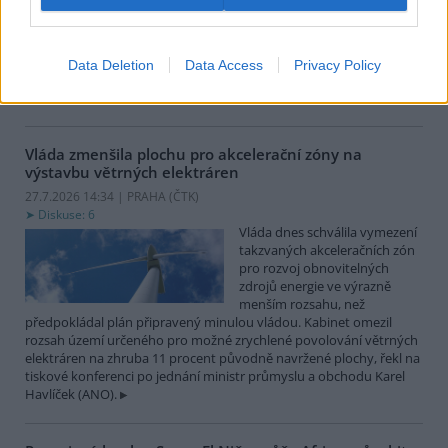
obnoví dotace na výstavbu a
zabezpečení vodárenské
infrastruktury kvůli zmírnění
negativních dopadů sucha a nedostatku vody. Resort navýší
Data Deletion
Data Access
Privacy Policy
původní částku dotace 1,1 miliardy korun o 400 milionů. Příjem
žádostí obnoví v pondělí 3. srpna.
Vláda zmenšila plochu pro akcelerační zóny na
výstavbu větrných elektráren
27.7.2026 14:34 | PRAHA (
ČTK
)
Diskuse: 6
Vláda dnes schválila vymezení
takzvaných akceleračních zón
pro rozvoj obnovitelných
zdrojů energie ve výrazně
menším rozsahu, než
předpokládal plán připravený minulou vládou. Kabinet omezil
rozsah území určeného pro možné zrychlené povolování větrných
elektráren na zhruba 11 procent původně navržené plochy, řekl na
tiskové konferenci po jednání ministr průmyslu a obchodu Karel
Havlíček (ANO).