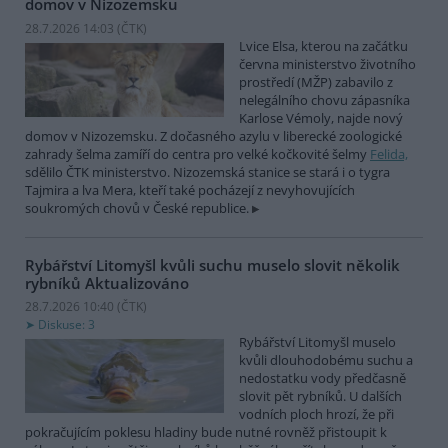
domov v Nizozemsku
28.7.2026 14:03 (
ČTK
)
Lvice Elsa, kterou na začátku
června ministerstvo životního
prostředí (MŽP) zabavilo z
nelegálního chovu zápasníka
Karlose Vémoly, najde nový
domov v Nizozemsku. Z dočasného azylu v liberecké zoologické
zahrady šelma zamíří do centra pro velké kočkovité šelmy
Felida,
sdělilo ČTK ministerstvo. Nizozemská stanice se stará i o tygra
Tajmira a lva Mera, kteří také pocházejí z nevyhovujících
soukromých chovů v České republice.
Rybářství Litomyšl kvůli suchu muselo slovit několik
rybníků
Aktualizováno
28.7.2026 10:40 (
ČTK
)
Diskuse: 3
Rybářství Litomyšl muselo
kvůli dlouhodobému suchu a
nedostatku vody předčasně
slovit pět rybníků. U dalších
vodních ploch hrozí, že při
pokračujícím poklesu hladiny bude nutné rovněž přistoupit k