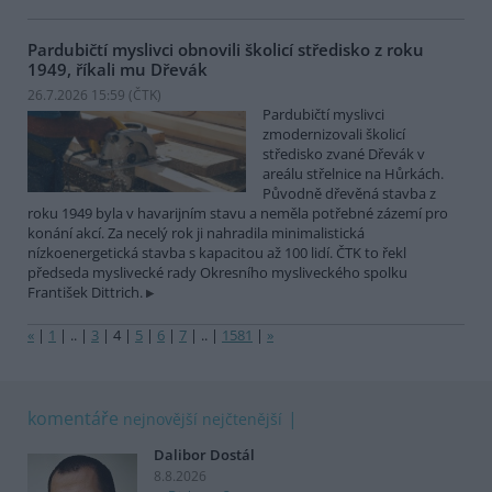
Pardubičtí myslivci obnovili školicí středisko z roku
1949, říkali mu Dřevák
26.7.2026 15:59 (
ČTK
)
Pardubičtí myslivci
zmodernizovali školicí
středisko zvané Dřevák v
areálu střelnice na Hůrkách.
Původně dřevěná stavba z
roku 1949 byla v havarijním stavu a neměla potřebné zázemí pro
konání akcí. Za necelý rok ji nahradila minimalistická
nízkoenergetická stavba s kapacitou až 100 lidí. ČTK to řekl
předseda myslivecké rady Okresního mysliveckého spolku
František Dittrich.
«
|
1
|
..
|
3
|
4
|
5
|
6
|
7
|
..
|
1581
|
»
komentáře
nejnovější
nejčtenější
Dalibor Dostál
8.8.2026