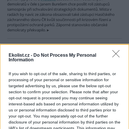
demokratů v čele s Janem Burešem chce posílit roli zástupců
samospráv při schvalování strategických dokumentů. Místa v
radách by navíc ze zákona obsazovali také zástupci Hasičského
záchranného sboru ČR kvůli součinnosti při krizovém řízení a
protipožární ochraně parků. Záporné stanovisko občanské
demokraty překvapilo.
Soud v Miláně nařídil vypnout vysoké pece v největší
italské ocelárně
Ekolist.cz -
Do Not Process My Personal
27.7.2026 20:32 (
ČTK
)
Information
Diskuse: 2
Odvolací soud v Miláně dnes
nařídil největší italské ocelárně
If you wish to opt-out of the sale, sharing to third parties, or
kvůli znečišťování azbestem a
processing of your personal or sensitive information for
jemným polétavým prachem
targeted advertising by us, please use the below opt-out
vypnout vysoké pece.
section to confirm your selection. Please note that after your
Ocelárně Acciaierie d’Italia (ADI) z jihoitalského města Taranto
opt-out request is processed you may continue seeing
nařizuje, aby tak učinila do 90 dnů od doručení rozsudku, informují
interest-based ads based on personal information utilized by
agentury ANSA a Adnkronos. Pokud chce firma provoz obnovit,
musí podle soudu odstranit zbývající azbest z vysokých pecí a
us or personal information disclosed to third parties prior to
snížit množství vypuštěných jemných polétavých prachů PM10 a
your opt-out. You may separately opt-out of the further
PM2,5.
disclosure of your personal information by third parties on the
IAB’s list of downstream participants. This information may