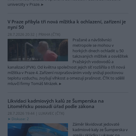
univerzity v Praze.
V Praze přibyla tři nová mlžítka k ochlazení, zařízení je
nyní 50
28.7.2026 20:32 | PRAHA (
ČTK
)
Pražané a návštěvníci
metropole se mohou v
horkých dnech ochladit u 50
takzvaných mlžítek a osvěžítek
Pražských vodovodů a
kanalizací (PVK). Od května společnost jejich síť rozšířila o tři nová
mlžítka v Praze 4. Zařízení rozprašováním vody snižují pocitovou
teplotu vzduchu, zvyšují vlhkost a omezují prašnost. ČTK to sdělil
mluvčí firmy Tomáš Mrázek.
Likvidaci kadmiových kalů ze Šumperska na
Litoměřicku posoudí úřad podle zákona
28.7.2026 19:44 | LUKAVEC (
ČTK
)
Diskuse: 2
Záměr likvidovat jedovaté
kadmiové kaly ze Šumperska v
areálu skládky Lukavec na