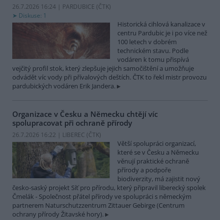
26.7.2026 16:24 | PARDUBICE (
ČTK
)
Diskuse: 1
Historická cihlová kanalizace v
centru Pardubic je i po více než
100 letech v dobrém
technickém stavu. Podle
vodáren k tomu přispívá
vejčitý profil stok, který zlepšuje jejich samočištění a umožňuje
odvádět víc vody při přívalových deštích. ČTK to řekl mistr provozu
pardubických vodáren Erik Jandera.
Organizace v Česku a Německu chtějí víc
spolupracovat při ochraně přírody
26.7.2026 16:22 | LIBEREC (
ČTK
)
Větší spolupráci organizací,
které se v Česku a Německu
věnují praktické ochraně
přírody a podpoře
biodiverzity, má zajistit nový
česko-saský projekt Síť pro přírodu, který připravil liberecký spolek
Čmelák - Společnost přátel přírody ve spolupráci s německým
partnerem Naturschutzzentrum Zittauer Gebirge (Centrum
ochrany přírody Žitavské hory).