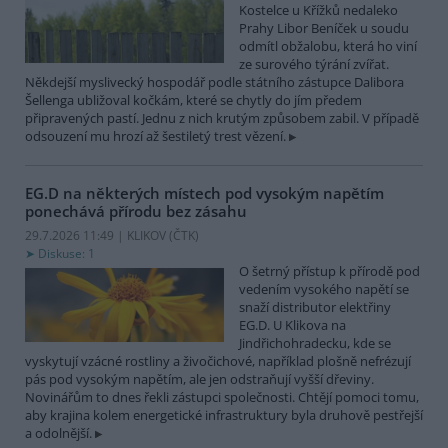
Kostelce u Křížků nedaleko
Prahy Libor Beníček u soudu
odmítl obžalobu, která ho viní
ze surového týrání zvířat.
Někdejší myslivecký hospodář podle státního zástupce Dalibora
Šellenga ubližoval kočkám, které se chytly do jím předem
připravených pastí. Jednu z nich krutým způsobem zabil. V případě
odsouzení mu hrozí až šestiletý trest vězení.
EG.D na některých místech pod vysokým napětím
ponechává přírodu bez zásahu
29.7.2026 11:49 | KLIKOV (
ČTK
)
Diskuse: 1
O šetrný přístup k přírodě pod
vedením vysokého napětí se
snaží distributor elektřiny
EG.D. U Klikova na
Jindřichohradecku, kde se
vyskytují vzácné rostliny a živočichové, například plošně nefrézují
pás pod vysokým napětím, ale jen odstraňují vyšší dřeviny.
Novinářům to dnes řekli zástupci společnosti. Chtějí pomoci tomu,
aby krajina kolem energetické infrastruktury byla druhově pestřejší
a odolnější.