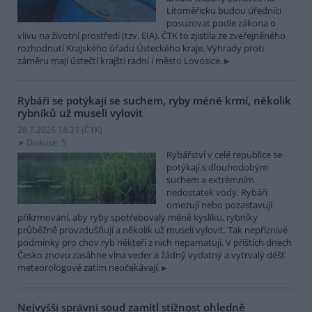
Litoměřicku budou úředníci
posuzovat podle zákona o
vlivu na životní prostředí (tzv. EIA). ČTK to zjistila ze zveřejněného
rozhodnutí Krajského úřadu Ústeckého kraje. Výhrady proti
záměru mají ústečtí krajští radní i město Lovosice.
Rybáři se potýkají se suchem, ryby méně krmí, několik
rybníků už museli vylovit
28.7.2026 18:21 (
ČTK
)
Diskuse: 5
Rybářství v celé republice se
potýkají s dlouhodobým
suchem a extrémním
nedostatek vody. Rybáři
omezují nebo pozastavují
přikrmování, aby ryby spotřebovaly méně kyslíku, rybníky
průběžně provzdušňují a několik už museli vylovit. Tak nepříznivé
podmínky pro chov ryb někteří z nich nepamatují. V příštích dnech
Česko znovu zasáhne vlna veder a žádný vydatný a vytrvalý déšť
meteorologové zatím neočekávají.
Nejvyšší správní soud zamítl stížnost ohledně