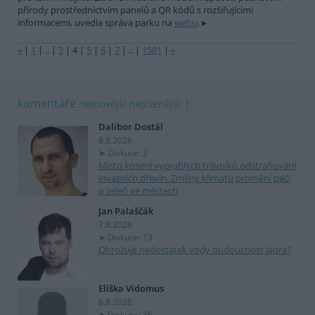
přírody prostřednictvím panelů a QR kódů s rozšiřujícími
informacemi, uvedla správa parku na
webu
.
«
|
1
|
..
|
3
|
4
|
5
|
6
|
7
|
..
|
1581
|
»
komentáře
nejnovější
nejčtenější
Dalibor Dostál
8.8.2026
Diskuse: 2
Místo kosení vyprahlých trávníků odstraňování
invazních dřevin. Změny klimatu promění péči
o zeleň ve městech
Jan Palaščák
7.8.2026
Diskuse: 13
Ohrožuje nedostatek vody budoucnost jádra?
Eliška Vidomus
6.8.2026
Diskuse: 36