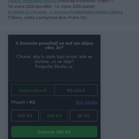
Oslava Světového dne lvů
(Festivaly a slavnosti, Praha 7 )
10. srpna 2026 (pondělí) - 14. srpna 2026 (pátek)
Hrajeme si v Pralese - 2. turnus příměstského letního tábora
(Tábory, výlety a pobytové akce, Praha 19 )