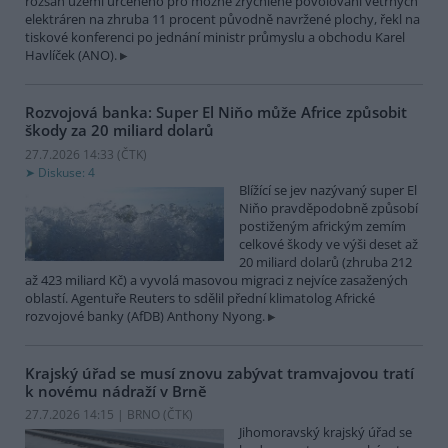
rozsah území určeného pro možné zrychlené povolování větrných
elektráren na zhruba 11 procent původně navržené plochy, řekl na
tiskové konferenci po jednání ministr průmyslu a obchodu Karel
Havlíček (ANO).
Rozvojová banka: Super El Niňo může Africe způsobit
škody za 20 miliard dolarů
27.7.2026 14:33 (
ČTK
)
Diskuse: 4
Blížící se jev nazývaný super El
Niňo pravděpodobně způsobí
postiženým africkým zemím
celkové škody ve výši deset až
20 miliard dolarů (zhruba 212
až 423 miliard Kč) a vyvolá masovou migraci z nejvíce zasažených
oblastí. Agentuře Reuters to sdělil přední klimatolog Africké
rozvojové banky (AfDB) Anthony Nyong.
Krajský úřad se musí znovu zabývat tramvajovou tratí
k novému nádraží v Brně
27.7.2026 14:15 | BRNO (
ČTK
)
Jihomoravský krajský úřad se