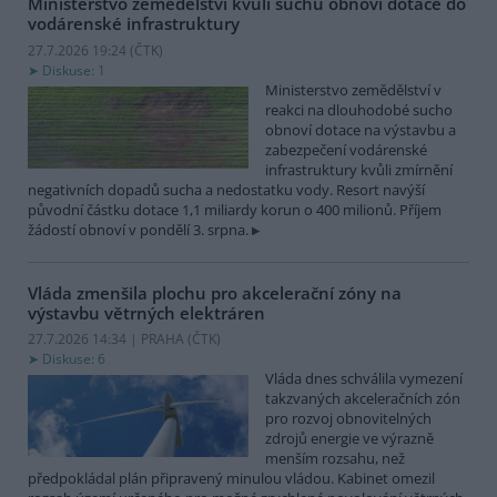
Ministerstvo zemědělství kvůli suchu obnoví dotace do
vodárenské infrastruktury
27.7.2026 19:24 (
ČTK
)
Diskuse: 1
Ministerstvo zemědělství v
reakci na dlouhodobé sucho
obnoví dotace na výstavbu a
zabezpečení vodárenské
infrastruktury kvůli zmírnění
negativních dopadů sucha a nedostatku vody. Resort navýší
původní částku dotace 1,1 miliardy korun o 400 milionů. Příjem
žádostí obnoví v pondělí 3. srpna.
Vláda zmenšila plochu pro akcelerační zóny na
výstavbu větrných elektráren
27.7.2026 14:34 | PRAHA (
ČTK
)
Diskuse: 6
Vláda dnes schválila vymezení
takzvaných akceleračních zón
pro rozvoj obnovitelných
zdrojů energie ve výrazně
menším rozsahu, než
předpokládal plán připravený minulou vládou. Kabinet omezil