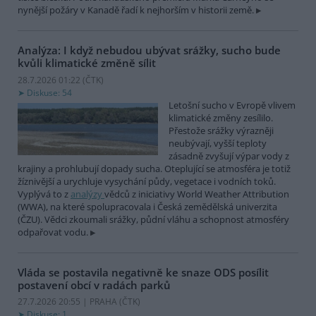
nynější požáry v Kanadě řadí k nejhorším v historii země.
Analýza: I když nebudou ubývat srážky, sucho bude
kvůli klimatické změně sílit
28.7.2026 01:22 (
ČTK
)
Diskuse: 54
Letošní sucho v Evropě vlivem
klimatické změny zesílilo.
Přestože srážky výrazněji
neubývají, vyšší teploty
zásadně zvyšují výpar vody z
krajiny a prohlubují dopady sucha. Oteplující se atmosféra je totiž
žíznivější a urychluje vysychání půdy, vegetace i vodních toků.
Vyplývá to z
analýzy
vědců z iniciativy World Weather Attribution
(WWA), na které spolupracovala i Česká zemědělská univerzita
(ČZU). Vědci zkoumali srážky, půdní vláhu a schopnost atmosféry
odpařovat vodu.
Vláda se postavila negativně ke snaze ODS posílit
postavení obcí v radách parků
27.7.2026 20:55 | PRAHA (
ČTK
)
Diskuse: 1