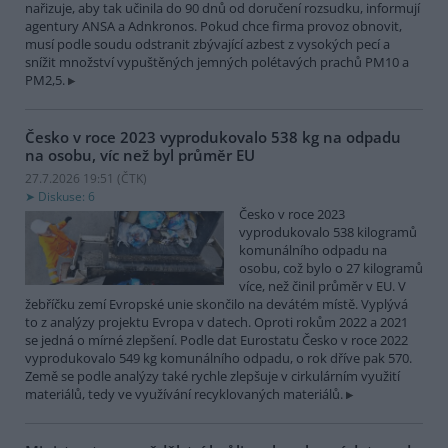
nařizuje, aby tak učinila do 90 dnů od doručení rozsudku, informují
agentury ANSA a Adnkronos. Pokud chce firma provoz obnovit,
musí podle soudu odstranit zbývající azbest z vysokých pecí a
snížit množství vypuštěných jemných polétavých prachů PM10 a
PM2,5.
Česko v roce 2023 vyprodukovalo 538 kg na odpadu
na osobu, víc než byl průměr EU
27.7.2026 19:51 (
ČTK
)
Diskuse: 6
Česko v roce 2023
vyprodukovalo 538 kilogramů
komunálního odpadu na
osobu, což bylo o 27 kilogramů
více, než činil průměr v EU. V
žebříčku zemí Evropské unie skončilo na devátém místě. Vyplývá
to z analýzy projektu Evropa v datech. Oproti rokům 2022 a 2021
se jedná o mírné zlepšení. Podle dat Eurostatu Česko v roce 2022
vyprodukovalo 549 kg komunálního odpadu, o rok dříve pak 570.
Země se podle analýzy také rychle zlepšuje v cirkulárním využití
materiálů, tedy ve využívání recyklovaných materiálů.