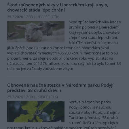
Škod způsobených vlky v Libereckém kraji ubylo,
chovatelé stáda lépe chrání
25.7.2026 17:33 | LIBEREC (
ČTK
)
Škod způsobených vlky letos v
prvním pololetí v Libereckém
kraji výrazně ubylo, chovatelé
zřejmě svá stáda lépe chrání,
řekl ČTK náměstek hejtmana
Jiří Klápště (Spolu). Stát do konce června na náhradách škod
vyplatil chovatelům necelých 436 200 korun, meziročně je to o 63
procent méně. Za stejné období loňského roku vyplatil stát na
náhradách téměř 1,178 milionu korun, za celý rok to bylo téměř 1,9
milionu jen za škody způsobené vlky.
Obnovená naučná stezka v Národním parku Podyjí
představí 58 druhů dřevin
25.7.2026 17:30 | POPICE (
ČTK
)
Správa Národního parku
Podyjí obnovila naučnou
stezku v okolí Popic u Znojma.
Turistům představí 58 druhů
stromů, keřů a lián typických
pro tamní krajinu. Zároveň nabídne moderní způsob poznávání