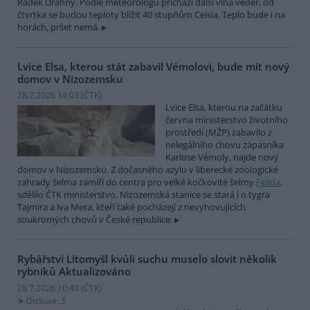
Radek Drahný. Podle meteorologů přichází další vlna veder, od
čtvrtka se budou teploty blížit 40 stupňům Celsia. Teplo bude i na
horách, pršet nemá.
Lvice Elsa, kterou stát zabavil Vémolovi, bude mít nový
domov v Nizozemsku
28.7.2026 14:03 (
ČTK
)
Lvice Elsa, kterou na začátku
června ministerstvo životního
prostředí (MŽP) zabavilo z
nelegálního chovu zápasníka
Karlose Vémoly, najde nový
domov v Nizozemsku. Z dočasného azylu v liberecké zoologické
zahrady šelma zamíří do centra pro velké kočkovité šelmy
Felida,
sdělilo ČTK ministerstvo. Nizozemská stanice se stará i o tygra
Tajmira a lva Mera, kteří také pocházejí z nevyhovujících
soukromých chovů v České republice.
Rybářství Litomyšl kvůli suchu muselo slovit několik
rybníků
Aktualizováno
28.7.2026 10:40 (
ČTK
)
Diskuse: 3