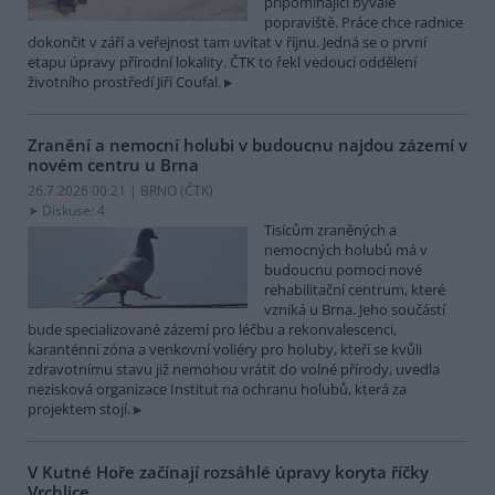
připomínající bývalé
popraviště. Práce chce radnice
dokončit v září a veřejnost tam uvítat v říjnu. Jedná se o první
etapu úpravy přírodní lokality. ČTK to řekl vedoucí oddělení
životního prostředí Jiří Coufal.
Zranění a nemocní holubi v budoucnu najdou zázemí v
novém centru u Brna
26.7.2026 00:21 | BRNO (
ČTK
)
Diskuse: 4
Tisícům zraněných a
nemocných holubů má v
budoucnu pomoci nové
rehabilitační centrum, které
vzniká u Brna. Jeho součástí
bude specializované zázemí pro léčbu a rekonvalescenci,
karanténní zóna a venkovní voliéry pro holuby, kteří se kvůli
zdravotnímu stavu již nemohou vrátit do volné přírody, uvedla
nezisková organizace Institut na ochranu holubů, která za
projektem stojí.
V Kutné Hoře začínají rozsáhlé úpravy koryta říčky
Vrchlice