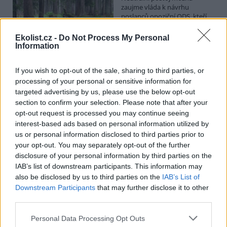
zaujme vláda k návrhu
poslanců opoziční ODS, kteří
chtějí posílit postavení
zástupců obcí a krajů v radách
Ekolist.cz -
Do Not Process My Personal
národních parků. Vyplývá to z předkládací zprávy na vládním
Information
webu. Věcně příslušné ministerstvo životního prostředí podle ní
své stanovisko k příslušné novele o ochraně přírody ve stanovené
lhůtě nedodalo. Kabinet se má novelou zabývat v pondělí. Jeho
If you wish to opt-out of the sale, sharing to third parties, or
postoj bude doporučením pro Sněmovnu, v níž má vládní koalice
processing of your personal or sensitive information for
většinu.
targeted advertising by us, please use the below opt-out
section to confirm your selection. Please note that after your
opt-out request is processed you may continue seeing
Na Hádecké planince u Brna obnovují ochránci
interest-based ads based on personal information utilized by
původní step, vrátí se tam i pastva
us or personal information disclosed to third parties prior to
26.7.2026 17:25 | BRNO (
ČTK
)
your opt-out. You may separately opt-out of the further
Zarostlou část Hádecké
disclosure of your personal information by third parties on the
planinky u Brna chtějí ochránci
vrátit do stavu ze 30. let
IAB’s list of downstream participants. This information may
minulého století. V oblasti
also be disclosed by us to third parties on the
IAB’s List of
obnovují původní step a
Downstream Participants
that may further disclose it to other
teplomilné doubravy. Vrátí se tam i pastva. Cílem je zachránit
third parties.
mizející druhy rostlin a živočichů, jako jsou vzácné orchideje či
motýl jasoň dymnivkový. ČTK to řekl Vilém Jurek z organizace
Personal Data Processing Opt Outs
Rezekvítek, která se o oblast stará. Národní přírodní rezervace