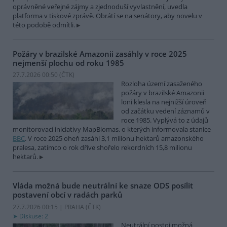
oprávněné veřejné zájmy a zjednoduší vyvlastnění, uvedla
platforma v tiskové zprávě. Obrátí se na senátory, aby novelu v
této podobě odmítli.
Požáry v brazilské Amazonii zasáhly v roce 2025
nejmenší plochu od roku 1985
27.7.2026 00:50 (
ČTK
)
Rozloha území zasaženého
požáry v brazilské Amazonii
loni klesla na nejnižší úroveň
od začátku vedení záznamů v
roce 1985. Vyplývá to z údajů
monitorovací iniciativy MapBiomas, o kterých informovala stanice
BBC
. V roce 2025 oheň zasáhl 3,1 milionu hektarů amazonského
pralesa, zatímco o rok dříve shořelo rekordních 15,8 milionu
hektarů.
Vláda možná bude neutrální ke snaze ODS posílit
postavení obcí v radách parků
27.7.2026 00:15 | PRAHA (
ČTK
)
Diskuse: 2
Neutrální postoj možná