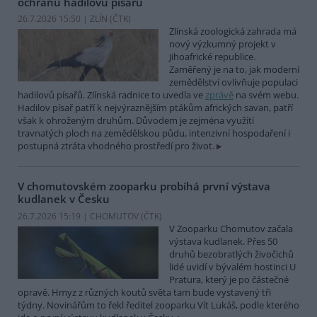
ochranu hadilovů písařů
26.7.2026 15:50 | ZLÍN (
ČTK
)
Zlínská zoologická zahrada má
nový výzkumný projekt v
Jihoafrické republice.
Zaměřený je na to, jak moderní
zemědělství ovlivňuje populaci
hadilovů písařů. Zlínská radnice to uvedla ve
zprávě
na svém webu.
Hadilov písař patří k nejvýraznějším ptákům afrických savan, patří
však k ohroženým druhům. Důvodem je zejména využití
travnatých ploch na zemědělskou půdu, intenzivní hospodaření i
postupná ztráta vhodného prostředí pro život.
V chomutovském zooparku probíhá první výstava
kudlanek v Česku
26.7.2026 15:19 | CHOMUTOV (
ČTK
)
V Zooparku Chomutov začala
výstava kudlanek. Přes 50
druhů bezobratlých živočichů
lidé uvidí v bývalém hostinci U
Pratura, který je po částečné
opravě. Hmyz z různých koutů světa tam bude vystavený tři
týdny. Novinářům to řekl ředitel zooparku Vít Lukáš, podle kterého