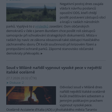
Negativní postoj dnes zaujala
vláda k návrhu poslanců
opoziční ODS, kteří chtějí
posílit postavení zástupců obcí
a krajů v radách národních
parků. Vyplývá to z
výsledků
zasedání. Osm občanských
demokratů v čele s Janem Burešem chce posílit roli zástupců
samospráv při schvalování strategických dokumentů. Místa v
radách by navíc ze zákona obsazovali také zástupci Hasičského
záchranného sboru ČR kvůli součinnosti při krizovém řízení a
protipožární ochraně parků. Záporné stanovisko občanské
demokraty překvapilo.
Soud v Miláně nařídil vypnout vysoké pece v největší
italské ocelárně
27.7.2026 20:32 (
ČTK
)
Diskuse: 2
Odvolací soud v Miláně dnes
nařídil největší italské ocelárně
kvůli znečišťování azbestem a
jemným polétavým prachem
vypnout vysoké pece.
Ocelárně Acciaierie d’Italia (ADI) z jihoitalského města Taranto