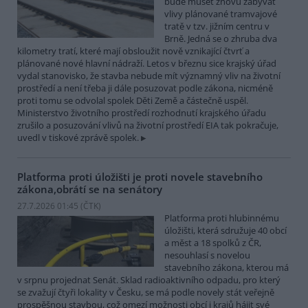
bude muset znovu zabývat
vlivy plánované tramvajové
tratě v tzv. jižním centru v
Brně. Jedná se o zhruba dva
kilometry tratí, které mají obsloužit nově vznikající čtvrť a
plánované nové hlavní nádraží. Letos v březnu sice krajský úřad
vydal stanovisko, že stavba nebude mít významný vliv na životní
prostředí a není třeba ji dále posuzovat podle zákona, nicméně
proti tomu se odvolal spolek Děti Země a částečně uspěl.
Ministerstvo životního prostředí rozhodnutí krajského úřadu
zrušilo a posuzování vlivů na životní prostředí EIA tak pokračuje,
uvedl v tiskové zprávě spolek.
Platforma proti úložišti je proti novele stavebního
zákona,obrátí se na senátory
27.7.2026 01:45 (
ČTK
)
Platforma proti hlubinnému
úložišti, která sdružuje 40 obcí
a měst a 18 spolků z ČR,
nesouhlasí s novelou
stavebního zákona, kterou má
v srpnu projednat Senát. Sklad radioaktivního odpadu, pro který
se zvažují čtyři lokality v Česku, se má podle novely stát veřejně
prospěšnou stavbou, což omezí možnosti obcí i krajů hájit své