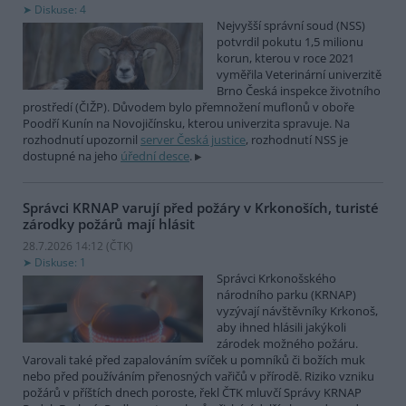
Diskuse: 4
Nejvyšší správní soud (NSS)
potvrdil pokutu 1,5 milionu
korun, kterou v roce 2021
vyměřila Veterinární univerzitě
Brno Česká inspekce životního
prostředí (ČIŽP). Důvodem bylo přemnožení muflonů v oboře
Poodří Kunín na Novojičínsku, kterou univerzita spravuje. Na
rozhodnutí upozornil
server Česká justice
, rozhodnutí NSS je
dostupné na jeho
úřední desce
.
Správci KRNAP varují před požáry v Krkonoších, turisté
zárodky požárů mají hlásit
28.7.2026 14:12 (
ČTK
)
Diskuse: 1
Správci Krkonošského
národního parku (KRNAP)
vyzývají návštěvníky Krkonoš,
aby ihned hlásili jakýkoli
zárodek možného požáru.
Varovali také před zapalováním svíček u pomníků či božích muk
nebo před používáním přenosných vařičů v přírodě. Riziko vzniku
požárů v příštích dnech poroste, řekl ČTK mluvčí Správy KRNAP