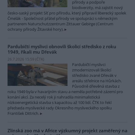
přírody a podpoře
biodiverzity, má zajistit nový
česko-saský projekt Síť pro přírodu, který připravil liberecký spolek
Čmelák - Společnost přátel přírody ve spolupráci s německým
partnerem Naturschutzzentrum Zittauer Gebirge (Centrum
ochrany přírody Žitavské hory).
Pardubičtí myslivci obnovili školicí středisko z roku
1949, říkali mu Dřevák
26.7.2026 15:59 (
ČTK
)
Pardubičtí myslivci
zmodernizovali školicí
středisko zvané Dřevák v
areálu střelnice na Hůrkách.
Původně dřevěná stavba z
roku 1949 byla v havarijním stavu a neměla potřebné zázemí pro
konání akcí. Za necelý rok ji nahradila minimalistická
nízkoenergetická stavba s kapacitou až 100 lidí. ČTK to řekl
předseda myslivecké rady Okresního mysliveckého spolku
František Dittrich.
Zlínská zoo má v Africe výzkumný projekt zaměřený na