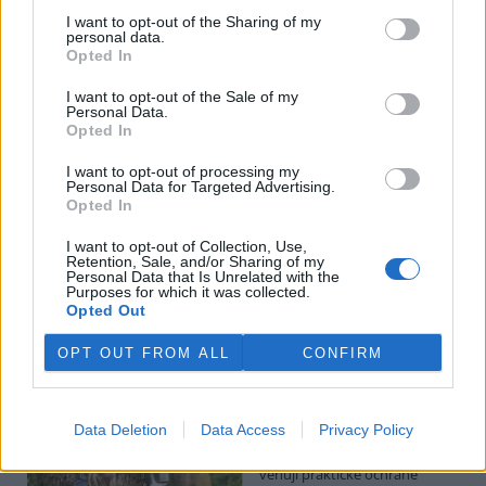
Hádecká planinka je součástí chráněné krajinné oblasti Moravský
I want to opt-out of the Sharing of my
kras, má rozlohu kolem 80 hektarů.
personal data.
Opted In
I po 100 letech je cihlová kanalizace v centru Pardubic
I want to opt-out of the Sale of my
v dobrém stavu
Personal Data.
Opted In
26.7.2026 16:24 | PARDUBICE (
ČTK
)
Diskuse: 1
Historická cihlová kanalizace v
I want to opt-out of processing my
Personal Data for Targeted Advertising.
centru Pardubic je i po více než
Opted In
100 letech v dobrém
technickém stavu. Podle
I want to opt-out of Collection, Use,
vodáren k tomu přispívá
Retention, Sale, and/or Sharing of my
vejčitý profil stok, který zlepšuje jejich samočištění a umožňuje
Personal Data that Is Unrelated with the
odvádět víc vody při přívalových deštích. ČTK to řekl mistr provozu
Purposes for which it was collected.
pardubických vodáren Erik Jandera.
Opted Out
OPT OUT FROM ALL
CONFIRM
Organizace v Česku a Německu chtějí víc
spolupracovat při ochraně přírody
26.7.2026 16:22 | LIBEREC (
ČTK
)
Data Deletion
Data Access
Privacy Policy
Větší spolupráci organizací,
které se v Česku a Německu
věnují praktické ochraně