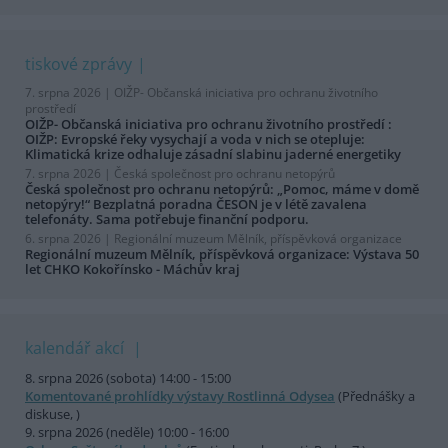
tiskové zprávy
7. srpna 2026 |
OIŽP- Občanská iniciativa pro ochranu životního
prostředí
OIŽP- Občanská iniciativa pro ochranu životního prostředí :
OIŽP: Evropské řeky vysychají a voda v nich se otepluje:
Klimatická krize odhaluje zásadní slabinu jaderné energetiky
7. srpna 2026 |
Česká společnost pro ochranu netopýrů
Česká společnost pro ochranu netopýrů: „Pomoc, máme v domě
netopýry!“ Bezplatná poradna ČESON je v létě zavalena
telefonáty. Sama potřebuje finanční podporu.
6. srpna 2026 |
Regionální muzeum Mělník, příspěvková organizace
Regionální muzeum Mělník, příspěvková organizace: Výstava 50
let CHKO Kokořínsko - Máchův kraj
kalendář akcí
8. srpna 2026 (sobota) 14:00 - 15:00
Komentované prohlídky výstavy Rostlinná Odysea
(Přednášky a
diskuse, )
9. srpna 2026 (neděle) 10:00 - 16:00