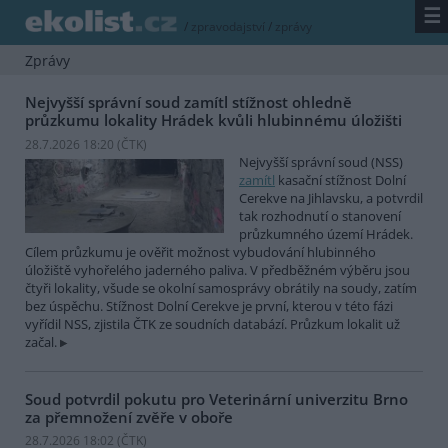
☰
/
zpravodajství
/
zprávy
Zprávy
Nejvyšší správní soud zamítl stížnost ohledně
průzkumu lokality Hrádek kvůli hlubinnému úložišti
28.7.2026 18:20 (
ČTK
)
Nejvyšší správní soud (NSS)
zamítl
kasační stížnost Dolní
Cerekve na Jihlavsku, a potvrdil
tak rozhodnutí o stanovení
průzkumného území Hrádek.
Cílem průzkumu je ověřit možnost vybudování hlubinného
úložiště vyhořelého jaderného paliva. V předběžném výběru jsou
čtyři lokality, všude se okolní samosprávy obrátily na soudy, zatím
bez úspěchu. Stížnost Dolní Cerekve je první, kterou v této fázi
vyřídil NSS, zjistila ČTK ze soudních databází. Průzkum lokalit už
začal.
Soud potvrdil pokutu pro Veterinární univerzitu Brno
za přemnožení zvěře v oboře
28.7.2026 18:02 (
ČTK
)