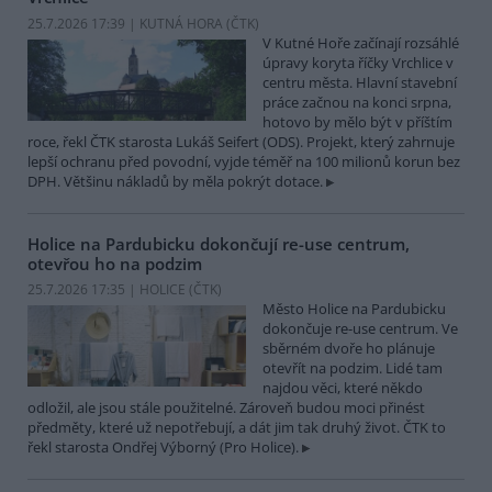
25.7.2026 17:39 | KUTNÁ HORA (
ČTK
)
V Kutné Hoře začínají rozsáhlé
úpravy koryta říčky Vrchlice v
centru města. Hlavní stavební
práce začnou na konci srpna,
hotovo by mělo být v příštím
roce, řekl ČTK starosta Lukáš Seifert (ODS). Projekt, který zahrnuje
lepší ochranu před povodní, vyjde téměř na 100 milionů korun bez
DPH. Většinu nákladů by měla pokrýt dotace.
Holice na Pardubicku dokončují re-use centrum,
otevřou ho na podzim
25.7.2026 17:35 | HOLICE (
ČTK
)
Město Holice na Pardubicku
dokončuje re-use centrum. Ve
sběrném dvoře ho plánuje
otevřít na podzim. Lidé tam
najdou věci, které někdo
odložil, ale jsou stále použitelné. Zároveň budou moci přinést
předměty, které už nepotřebují, a dát jim tak druhý život. ČTK to
řekl starosta Ondřej Výborný (Pro Holice).