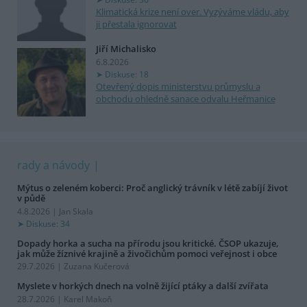
Klimatická krize není over. Vyzýváme vládu, aby
ji přestala ignorovat
Jiří Michalisko
6.8.2026
Diskuse: 18
Otevřený dopis ministerstvu průmyslu a
obchodu ohledně sanace odvalu Heřmanice
rady a návody
Mýtus o zeleném koberci: Proč anglický trávník v létě zabíjí život
v půdě
4.8.2026 | Jan Skala
Diskuse: 34
Dopady horka a sucha na přírodu jsou kritické. ČSOP ukazuje,
jak může žíznivé krajině a živočichům pomoci veřejnost i obce
29.7.2026 | Zuzana Kučerová
Myslete v horkých dnech na volně žijící ptáky a další zvířata
28.7.2026 | Karel Makoň