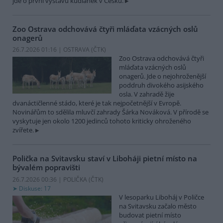
jde o první výstavu kudlanek v Česku.
Zoo Ostrava odchovává čtyři mláďata vzácných oslů
onagerů
26.7.2026 01:16 | OSTRAVA (
ČTK
)
Zoo Ostrava odchovává čtyři
mláďata vzácných oslů
onagerů. Jde o nejohroženější
poddruh divokého asijského
osla. V zahradě žije
dvanáctičlenné stádo, které je tak nejpočetnější v Evropě.
Novinářům to sdělila mluvčí zahrady Šárka Nováková. V přírodě se
vyskytuje jen okolo 1200 jedinců tohoto kriticky ohroženého
zvířete.
Polička na Svitavsku staví v Liboháji pietní místo na
bývalém popravišti
26.7.2026 00:36 | POLIČKA (
ČTK
)
Diskuse: 17
V lesoparku Liboháj v Poličce
na Svitavsku začalo město
budovat pietní místo