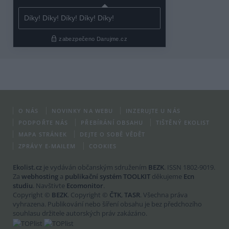
O NÁS
NOVINKY NA WEBU
INZERUJTE U NÁS
PODPOŘTE NÁS
PŘEBÍRÁNÍ OBSAHU
TIŠTĚNÝ EKOLIST
MAPA STRÁNEK
DEJTE O SOBĚ VĚDĚT
ZPRÁVY E-MAILEM
COOKIES
Ekolist.cz
je vydáván občanským sdružením
BEZK
. ISSN 1802-9019.
Za
webhosting
a
publikační systém TOOLKIT
děkujeme
Ecn
studiu
. Navštivte
Ecomonitor
.
Copyright ©
BEZK
. Copyright ©
ČTK
,
TASR
. Všechna práva
vyhrazena. Publikování nebo šíření obsahu je bez předchozího
souhlasu držitele autorských práv zakázáno.