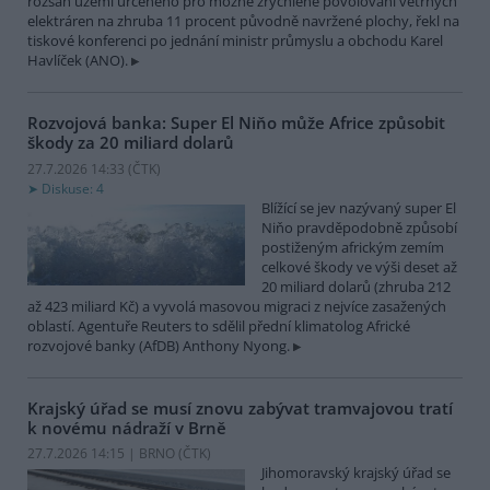
rozsah území určeného pro možné zrychlené povolování větrných
elektráren na zhruba 11 procent původně navržené plochy, řekl na
tiskové konferenci po jednání ministr průmyslu a obchodu Karel
Havlíček (ANO).
Rozvojová banka: Super El Niňo může Africe způsobit
škody za 20 miliard dolarů
27.7.2026 14:33 (
ČTK
)
Diskuse: 4
Blížící se jev nazývaný super El
Niňo pravděpodobně způsobí
postiženým africkým zemím
celkové škody ve výši deset až
20 miliard dolarů (zhruba 212
až 423 miliard Kč) a vyvolá masovou migraci z nejvíce zasažených
oblastí. Agentuře Reuters to sdělil přední klimatolog Africké
rozvojové banky (AfDB) Anthony Nyong.
Krajský úřad se musí znovu zabývat tramvajovou tratí
k novému nádraží v Brně
27.7.2026 14:15 | BRNO (
ČTK
)
Jihomoravský krajský úřad se