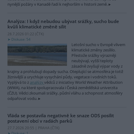
nynější požáry v Kanadě řadí k nejhorším v historii země.
Analýza: I když nebudou ubývat srážky, sucho bude
kvůli klimatické změně sílit
28.7.2026 01:22 (
ČTK
)
Diskuse: 54
Letošní sucho v Evropě vlivem
klimatické změny zesílilo.
Přestože srážky výrazněji
neubývají, vyšší teploty
zásadně zvyšují výpar vody z
krajiny a prohlubují dopady sucha. Oteplující se atmosféra je totiž
žíznivější a urychluje vysychání půdy, vegetace i vodních toků.
Vyplývá to z
analýzy
vědců z iniciativy World Weather Attribution
(WWA), na které spolupracovala i Česká zemědělská univerzita
(ČZU). Vědci zkoumali srážky, půdní vláhu a schopnost atmosféry
odpařovat vodu.
Vláda se postavila negativně ke snaze ODS posílit
postavení obcí v radách parků
27.7.2026 20:55 | PRAHA (
ČTK
)
Diskuse: 1