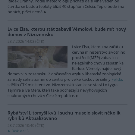
Radek Drahný. Podle meteorologů přichází další vlna veder, od
čtvrtka se budou teploty blížit 40 stupňům Celsia. Teplo bude i na
horách, pršet nemá.
Lvice Elsa, kterou stát zabavil Vémolovi, bude mít nový
domov v Nizozemsku
28.7.2026 14:03 (
ČTK
)
Lvice Elsa, kterou na začátku
června ministerstvo životního
prostředí (MŽP) zabavilo z
nelegálního chovu zápasníka
Karlose Vémoly, najde nový
domov v Nizozemsku. Z dočasného azylu v liberecké zoologické
zahrady šelma zamíří do centra pro velké kočkovité šelmy
Felida,
sdělilo ČTK ministerstvo. Nizozemská stanice se stará i o tygra
Tajmira a lva Mera, kteří také pocházejí z nevyhovujících
soukromých chovů v České republice.
Rybářství Litomyšl kvůli suchu muselo slovit několik
rybníků
Aktualizováno
28.7.2026 10:40 (
ČTK
)
Diskuse: 3