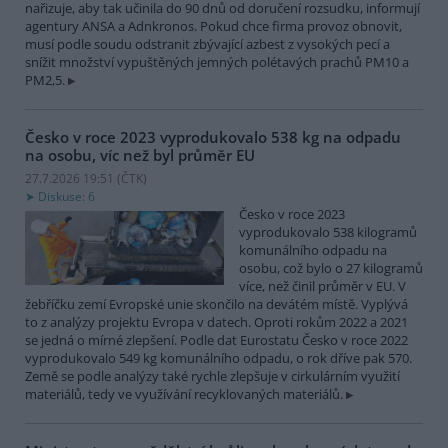
nařizuje, aby tak učinila do 90 dnů od doručení rozsudku, informují
agentury ANSA a Adnkronos. Pokud chce firma provoz obnovit,
musí podle soudu odstranit zbývající azbest z vysokých pecí a
snížit množství vypuštěných jemných polétavých prachů PM10 a
PM2,5.
Česko v roce 2023 vyprodukovalo 538 kg na odpadu
na osobu, víc než byl průměr EU
27.7.2026 19:51 (
ČTK
)
Diskuse: 6
Česko v roce 2023
vyprodukovalo 538 kilogramů
komunálního odpadu na
osobu, což bylo o 27 kilogramů
více, než činil průměr v EU. V
žebříčku zemí Evropské unie skončilo na devátém místě. Vyplývá
to z analýzy projektu Evropa v datech. Oproti rokům 2022 a 2021
se jedná o mírné zlepšení. Podle dat Eurostatu Česko v roce 2022
vyprodukovalo 549 kg komunálního odpadu, o rok dříve pak 570.
Země se podle analýzy také rychle zlepšuje v cirkulárním využití
materiálů, tedy ve využívání recyklovaných materiálů.