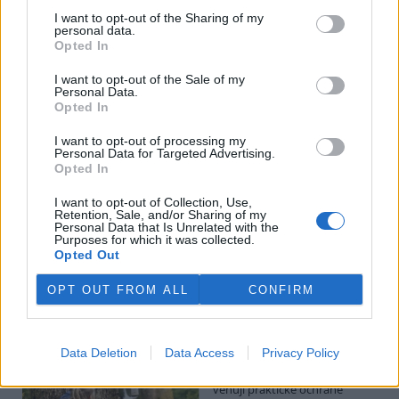
Hádecká planinka je součástí chráněné krajinné oblasti Moravský
I want to opt-out of the Sharing of my
kras, má rozlohu kolem 80 hektarů.
personal data.
Opted In
I po 100 letech je cihlová kanalizace v centru Pardubic
I want to opt-out of the Sale of my
v dobrém stavu
Personal Data.
Opted In
26.7.2026 16:24 | PARDUBICE (
ČTK
)
Diskuse: 1
Historická cihlová kanalizace v
I want to opt-out of processing my
Personal Data for Targeted Advertising.
centru Pardubic je i po více než
Opted In
100 letech v dobrém
technickém stavu. Podle
I want to opt-out of Collection, Use,
vodáren k tomu přispívá
Retention, Sale, and/or Sharing of my
vejčitý profil stok, který zlepšuje jejich samočištění a umožňuje
Personal Data that Is Unrelated with the
odvádět víc vody při přívalových deštích. ČTK to řekl mistr provozu
Purposes for which it was collected.
pardubických vodáren Erik Jandera.
Opted Out
OPT OUT FROM ALL
CONFIRM
Organizace v Česku a Německu chtějí víc
spolupracovat při ochraně přírody
26.7.2026 16:22 | LIBEREC (
ČTK
)
Data Deletion
Data Access
Privacy Policy
Větší spolupráci organizací,
které se v Česku a Německu
věnují praktické ochraně