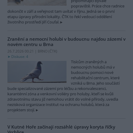
připomínající bývalé
popraviště. Práce chce radnice
dokončit v září a veřejnost tam uvítat v říjnu. Jedná se o první
etapu úpravy přírodní lokality. ČTK to řekl vedoucí oddělení
životního prostředí Jiří Coufal.
Zranění a nemocní holubi v budoucnu najdou zázemí v
novém centru u Brna
26.7.2026 00:21 | BRNO (
ČTK
)
Diskuse: 4
Tisícům zraněných a
nemocných holubů má v
budoucnu pomoci nové
rehabilitační centrum, které
vzniká u Brna. Jeho součástí
bude specializované zázemí pro léčbu a rekonvalescenci,
karanténní zóna a venkovní voliéry pro holuby, kteří se kvůli
zdravotnímu stavu již nemohou vrátit do volné přírody, uvedla
nezisková organizace Institut na ochranu holubů, která za
projektem stojí.
V Kutné Hoře začínají rozsáhlé úpravy koryta říčky
Vrchlice