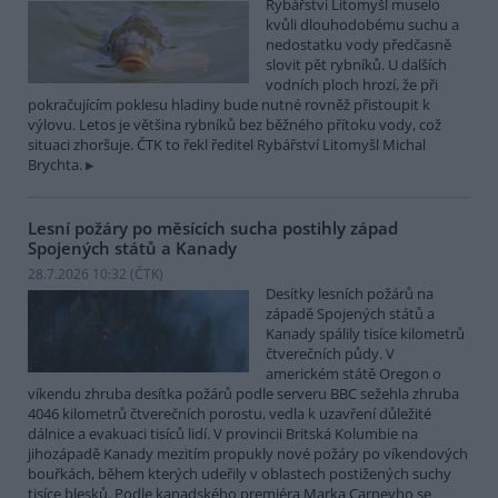
Rybářství Litomyšl muselo
kvůli dlouhodobému suchu a
nedostatku vody předčasně
slovit pět rybníků. U dalších
vodních ploch hrozí, že při
pokračujícím poklesu hladiny bude nutné rovněž přistoupit k
výlovu. Letos je většina rybníků bez běžného přítoku vody, což
situaci zhoršuje. ČTK to řekl ředitel Rybářství Litomyšl Michal
Brychta.
Lesní požáry po měsících sucha postihly západ
Spojených států a Kanady
28.7.2026 10:32 (
ČTK
)
Desítky lesních požárů na
západě Spojených států a
Kanady spálily tisíce kilometrů
čtverečních půdy. V
americkém státě Oregon o
víkendu zhruba desítka požárů podle serveru BBC sežehla zhruba
4046 kilometrů čtverečních porostu, vedla k uzavření důležité
dálnice a evakuaci tisíců lidí. V provincii Britská Kolumbie na
jihozápadě Kanady mezitím propukly nové požáry po víkendových
bouřkách, během kterých udeřily v oblastech postižených suchy
tisíce blesků. Podle kanadského premiéra Marka Carneyho se