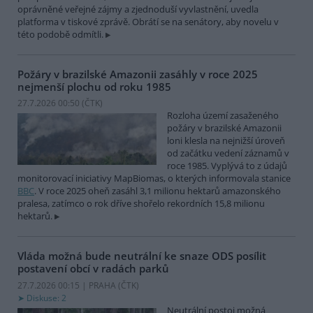
oprávněné veřejné zájmy a zjednoduší vyvlastnění, uvedla
platforma v tiskové zprávě. Obrátí se na senátory, aby novelu v
této podobě odmítli.
Požáry v brazilské Amazonii zasáhly v roce 2025
nejmenší plochu od roku 1985
27.7.2026 00:50 (
ČTK
)
Rozloha území zasaženého
požáry v brazilské Amazonii
loni klesla na nejnižší úroveň
od začátku vedení záznamů v
roce 1985. Vyplývá to z údajů
monitorovací iniciativy MapBiomas, o kterých informovala stanice
BBC
. V roce 2025 oheň zasáhl 3,1 milionu hektarů amazonského
pralesa, zatímco o rok dříve shořelo rekordních 15,8 milionu
hektarů.
Vláda možná bude neutrální ke snaze ODS posílit
postavení obcí v radách parků
27.7.2026 00:15 | PRAHA (
ČTK
)
Diskuse: 2
Neutrální postoj možná