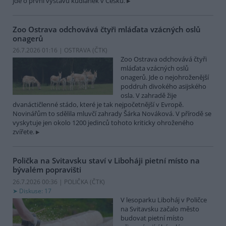
jde o první výstavu kudlanek v Česku.
Zoo Ostrava odchovává čtyři mláďata vzácných oslů
onagerů
26.7.2026 01:16 | OSTRAVA (
ČTK
)
Zoo Ostrava odchovává čtyři
mláďata vzácných oslů
onagerů. Jde o nejohroženější
poddruh divokého asijského
osla. V zahradě žije
dvanáctičlenné stádo, které je tak nejpočetnější v Evropě.
Novinářům to sdělila mluvčí zahrady Šárka Nováková. V přírodě se
vyskytuje jen okolo 1200 jedinců tohoto kriticky ohroženého
zvířete.
Polička na Svitavsku staví v Liboháji pietní místo na
bývalém popravišti
26.7.2026 00:36 | POLIČKA (
ČTK
)
Diskuse: 17
V lesoparku Liboháj v Poličce
na Svitavsku začalo město
budovat pietní místo