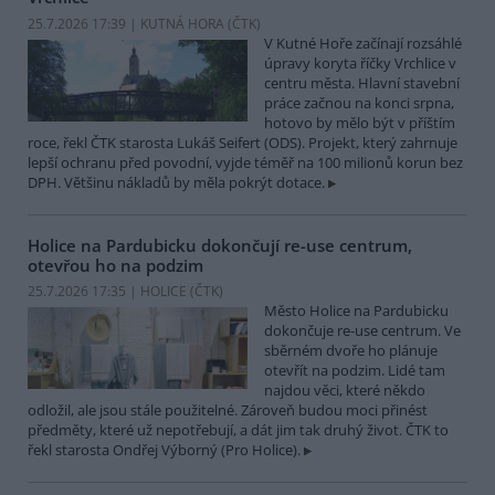
25.7.2026 17:39 | KUTNÁ HORA (
ČTK
)
V Kutné Hoře začínají rozsáhlé
úpravy koryta říčky Vrchlice v
centru města. Hlavní stavební
práce začnou na konci srpna,
hotovo by mělo být v příštím
roce, řekl ČTK starosta Lukáš Seifert (ODS). Projekt, který zahrnuje
lepší ochranu před povodní, vyjde téměř na 100 milionů korun bez
DPH. Většinu nákladů by měla pokrýt dotace.
Holice na Pardubicku dokončují re-use centrum,
otevřou ho na podzim
25.7.2026 17:35 | HOLICE (
ČTK
)
Město Holice na Pardubicku
dokončuje re-use centrum. Ve
sběrném dvoře ho plánuje
otevřít na podzim. Lidé tam
najdou věci, které někdo
odložil, ale jsou stále použitelné. Zároveň budou moci přinést
předměty, které už nepotřebují, a dát jim tak druhý život. ČTK to
řekl starosta Ondřej Výborný (Pro Holice).