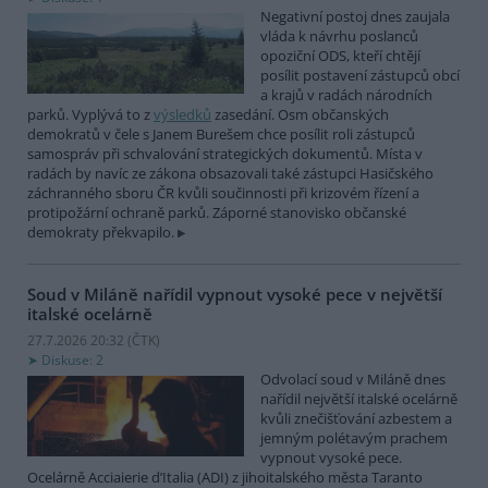
Negativní postoj dnes zaujala
vláda k návrhu poslanců
opoziční ODS, kteří chtějí
posílit postavení zástupců obcí
a krajů v radách národních
parků. Vyplývá to z
výsledků
zasedání. Osm občanských
demokratů v čele s Janem Burešem chce posílit roli zástupců
samospráv při schvalování strategických dokumentů. Místa v
radách by navíc ze zákona obsazovali také zástupci Hasičského
záchranného sboru ČR kvůli součinnosti při krizovém řízení a
protipožární ochraně parků. Záporné stanovisko občanské
demokraty překvapilo.
Soud v Miláně nařídil vypnout vysoké pece v největší
italské ocelárně
27.7.2026 20:32 (
ČTK
)
Diskuse: 2
Odvolací soud v Miláně dnes
nařídil největší italské ocelárně
kvůli znečišťování azbestem a
jemným polétavým prachem
vypnout vysoké pece.
Ocelárně Acciaierie d’Italia (ADI) z jihoitalského města Taranto