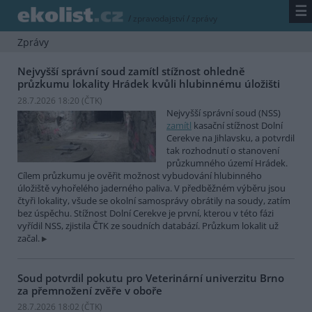
☰
/
zpravodajství
/
zprávy
Zprávy
Nejvyšší správní soud zamítl stížnost ohledně
průzkumu lokality Hrádek kvůli hlubinnému úložišti
28.7.2026 18:20 (
ČTK
)
Nejvyšší správní soud (NSS)
zamítl
kasační stížnost Dolní
Cerekve na Jihlavsku, a potvrdil
tak rozhodnutí o stanovení
průzkumného území Hrádek.
Cílem průzkumu je ověřit možnost vybudování hlubinného
úložiště vyhořelého jaderného paliva. V předběžném výběru jsou
čtyři lokality, všude se okolní samosprávy obrátily na soudy, zatím
bez úspěchu. Stížnost Dolní Cerekve je první, kterou v této fázi
vyřídil NSS, zjistila ČTK ze soudních databází. Průzkum lokalit už
začal.
Soud potvrdil pokutu pro Veterinární univerzitu Brno
za přemnožení zvěře v oboře
28.7.2026 18:02 (
ČTK
)