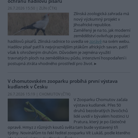
ochranu hadilovů písařů
26.7.2026 15:50 | ZLÍN (
ČTK
)
Zlínská zoologická zahrada má
nový výzkumný projekt v
Jihoafrické republice.
Zaměřený je na to, jak moderní
zemědělství ovlivňuje populaci
hadilovů písařů. Zlínská radnice to uvedla ve
zprávě
na svém webu.
Hadilov písař patří k nejvýraznějším ptákům afrických savan, patří
však k ohroženým druhům. Důvodem je zejména využití
travnatých ploch na zemědělskou půdu, intenzivní hospodaření i
postupná ztráta vhodného prostředí pro život.
V chomutovském zooparku probíhá první výstava
kudlanek v Česku
26.7.2026 15:19 | CHOMUTOV (
ČTK
)
V Zooparku Chomutov začala
výstava kudlanek. Přes 50
druhů bezobratlých živočichů
lidé uvidí v bývalém hostinci U
Pratura, který je po částečné
opravě. Hmyz z různých koutů světa tam bude vystavený tři
týdny. Novinářům to řekl ředitel zooparku Vít Lukáš, podle kterého