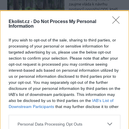
zaujme vláda k návrhu
poslanců opoziční ODS, kteří
chtějí posílit postavení
zástupců obcí a krajů v radách
Ekolist.cz -
Do Not Process My Personal
národních parků. Vyplývá to z předkládací zprávy na vládním
Information
webu. Věcně příslušné ministerstvo životního prostředí podle ní
své stanovisko k příslušné novele o ochraně přírody ve stanovené
lhůtě nedodalo. Kabinet se má novelou zabývat v pondělí. Jeho
If you wish to opt-out of the sale, sharing to third parties, or
postoj bude doporučením pro Sněmovnu, v níž má vládní koalice
processing of your personal or sensitive information for
většinu.
targeted advertising by us, please use the below opt-out
section to confirm your selection. Please note that after your
opt-out request is processed you may continue seeing
Na Hádecké planince u Brna obnovují ochránci
interest-based ads based on personal information utilized by
původní step, vrátí se tam i pastva
us or personal information disclosed to third parties prior to
26.7.2026 17:25 | BRNO (
ČTK
)
your opt-out. You may separately opt-out of the further
Zarostlou část Hádecké
disclosure of your personal information by third parties on the
planinky u Brna chtějí ochránci
vrátit do stavu ze 30. let
IAB’s list of downstream participants. This information may
minulého století. V oblasti
also be disclosed by us to third parties on the
IAB’s List of
obnovují původní step a
Downstream Participants
that may further disclose it to other
teplomilné doubravy. Vrátí se tam i pastva. Cílem je zachránit
third parties.
mizející druhy rostlin a živočichů, jako jsou vzácné orchideje či
motýl jasoň dymnivkový. ČTK to řekl Vilém Jurek z organizace
Personal Data Processing Opt Outs
Rezekvítek, která se o oblast stará. Národní přírodní rezervace