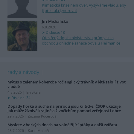
Klimatická krize není over. Vyzýváme vládu, aby
ji přestala ignorovat
Jiří Michalisko
6.8.2026
Diskuse: 18
Otevřený dopis ministerstvu průmyslu a
obchodu ohledně sanace odvalu Heřmanice
rady a návody
Mýtus o zeleném koberci: Proč anglický trávník v létě zabíjí život
v půdě
4.8.2026 | Jan Skala
Diskuse: 34
Dopady horka a sucha na přírodu jsou kritické. ČSOP ukazuje,
jak může žíznivé krajině a živočichům pomoci veřejnost i obce
29.7.2026 | Zuzana Kučerová
Myslete v horkých dnech na volně žijící ptáky a další zvířata
28.7.2026 | Karel Makoň