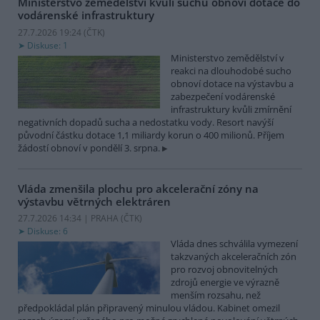
Ministerstvo zemědělství kvůli suchu obnoví dotace do
vodárenské infrastruktury
27.7.2026 19:24 (
ČTK
)
Diskuse: 1
Ministerstvo zemědělství v
reakci na dlouhodobé sucho
obnoví dotace na výstavbu a
zabezpečení vodárenské
infrastruktury kvůli zmírnění
negativních dopadů sucha a nedostatku vody. Resort navýší
původní částku dotace 1,1 miliardy korun o 400 milionů. Příjem
žádostí obnoví v pondělí 3. srpna.
Vláda zmenšila plochu pro akcelerační zóny na
výstavbu větrných elektráren
27.7.2026 14:34 | PRAHA (
ČTK
)
Diskuse: 6
Vláda dnes schválila vymezení
takzvaných akceleračních zón
pro rozvoj obnovitelných
zdrojů energie ve výrazně
menším rozsahu, než
předpokládal plán připravený minulou vládou. Kabinet omezil