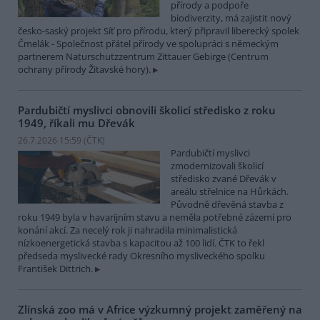
přírody a podpoře
biodiverzity, má zajistit nový
česko-saský projekt Síť pro přírodu, který připravil liberecký spolek
Čmelák - Společnost přátel přírody ve spolupráci s německým
partnerem Naturschutzzentrum Zittauer Gebirge (Centrum
ochrany přírody Žitavské hory).
Pardubičtí myslivci obnovili školicí středisko z roku
1949, říkali mu Dřevák
26.7.2026 15:59 (
ČTK
)
Pardubičtí myslivci
zmodernizovali školicí
středisko zvané Dřevák v
areálu střelnice na Hůrkách.
Původně dřevěná stavba z
roku 1949 byla v havarijním stavu a neměla potřebné zázemí pro
konání akcí. Za necelý rok ji nahradila minimalistická
nízkoenergetická stavba s kapacitou až 100 lidí. ČTK to řekl
předseda myslivecké rady Okresního mysliveckého spolku
František Dittrich.
Zlínská zoo má v Africe výzkumný projekt zaměřený na