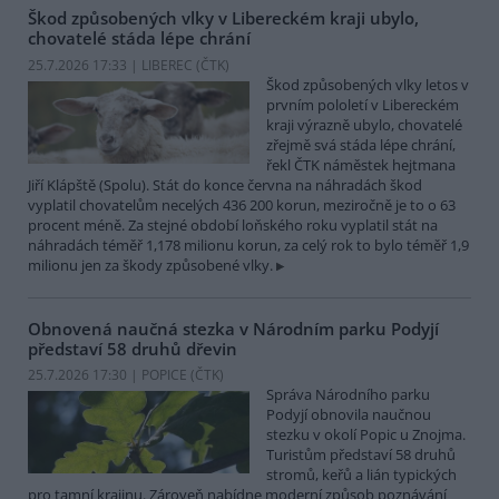
Škod způsobených vlky v Libereckém kraji ubylo,
chovatelé stáda lépe chrání
25.7.2026 17:33 | LIBEREC (
ČTK
)
Škod způsobených vlky letos v
prvním pololetí v Libereckém
kraji výrazně ubylo, chovatelé
zřejmě svá stáda lépe chrání,
řekl ČTK náměstek hejtmana
Jiří Klápště (Spolu). Stát do konce června na náhradách škod
vyplatil chovatelům necelých 436 200 korun, meziročně je to o 63
procent méně. Za stejné období loňského roku vyplatil stát na
náhradách téměř 1,178 milionu korun, za celý rok to bylo téměř 1,9
milionu jen za škody způsobené vlky.
Obnovená naučná stezka v Národním parku Podyjí
představí 58 druhů dřevin
25.7.2026 17:30 | POPICE (
ČTK
)
Správa Národního parku
Podyjí obnovila naučnou
stezku v okolí Popic u Znojma.
Turistům představí 58 druhů
stromů, keřů a lián typických
pro tamní krajinu. Zároveň nabídne moderní způsob poznávání