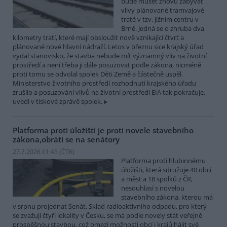
bude muset znovu zabývat
vlivy plánované tramvajové
tratě v tzv. jižním centru v
Brně. Jedná se o zhruba dva
kilometry tratí, které mají obsloužit nově vznikající čtvrť a
plánované nové hlavní nádraží. Letos v březnu sice krajský úřad
vydal stanovisko, že stavba nebude mít významný vliv na životní
prostředí a není třeba ji dále posuzovat podle zákona, nicméně
proti tomu se odvolal spolek Děti Země a částečně uspěl.
Ministerstvo životního prostředí rozhodnutí krajského úřadu
zrušilo a posuzování vlivů na životní prostředí EIA tak pokračuje,
uvedl v tiskové zprávě spolek.
Platforma proti úložišti je proti novele stavebního
zákona,obrátí se na senátory
27.7.2026 01:45 (
ČTK
)
Platforma proti hlubinnému
úložišti, která sdružuje 40 obcí
a měst a 18 spolků z ČR,
nesouhlasí s novelou
stavebního zákona, kterou má
v srpnu projednat Senát. Sklad radioaktivního odpadu, pro který
se zvažují čtyři lokality v Česku, se má podle novely stát veřejně
prospěšnou stavbou, což omezí možnosti obcí i krajů hájit své