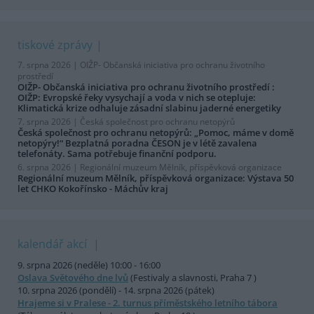
tiskové zprávy
7. srpna 2026 |
OIŽP- Občanská iniciativa pro ochranu životního
prostředí
OIŽP- Občanská iniciativa pro ochranu životního prostředí :
OIŽP: Evropské řeky vysychají a voda v nich se otepluje:
Klimatická krize odhaluje zásadní slabinu jaderné energetiky
7. srpna 2026 |
Česká společnost pro ochranu netopýrů
Česká společnost pro ochranu netopýrů: „Pomoc, máme v domě
netopýry!“ Bezplatná poradna ČESON je v létě zavalena
telefonáty. Sama potřebuje finanční podporu.
6. srpna 2026 |
Regionální muzeum Mělník, příspěvková organizace
Regionální muzeum Mělník, příspěvková organizace: Výstava 50
let CHKO Kokořínsko - Máchův kraj
kalendář akcí
9. srpna 2026 (neděle) 10:00 - 16:00
Oslava Světového dne lvů
(Festivaly a slavnosti, Praha 7 )
10. srpna 2026 (pondělí) - 14. srpna 2026 (pátek)
Hrajeme si v Pralese - 2. turnus příměstského letního tábora