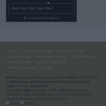
O NÁS
NOVINKY NA WEBU
INZERUJTE U NÁS
PODPOŘTE NÁS
PŘEBÍRÁNÍ OBSAHU
TIŠTĚNÝ EKOLIST
MAPA STRÁNEK
DEJTE O SOBĚ VĚDĚT
ZPRÁVY E-MAILEM
COOKIES
Ekolist.cz
je vydáván občanským sdružením
BEZK
. ISSN 1802-9019.
Za
webhosting
a
publikační systém TOOLKIT
děkujeme
Ecn
studiu
. Navštivte
Ecomonitor
.
Copyright ©
BEZK
. Copyright ©
ČTK
,
TASR
. Všechna práva
vyhrazena. Publikování nebo šíření obsahu je bez předchozího
souhlasu držitele autorských práv zakázáno.