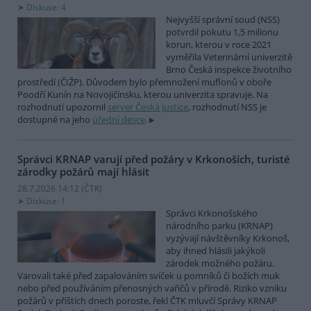
Diskuse: 4
Nejvyšší správní soud (NSS)
potvrdil pokutu 1,5 milionu
korun, kterou v roce 2021
vyměřila Veterinární univerzitě
Brno Česká inspekce životního
prostředí (ČIŽP). Důvodem bylo přemnožení muflonů v oboře
Poodří Kunín na Novojičínsku, kterou univerzita spravuje. Na
rozhodnutí upozornil
server Česká justice
, rozhodnutí NSS je
dostupné na jeho
úřední desce
.
Správci KRNAP varují před požáry v Krkonoších, turisté
zárodky požárů mají hlásit
28.7.2026 14:12 (
ČTK
)
Diskuse: 1
Správci Krkonošského
národního parku (KRNAP)
vyzývají návštěvníky Krkonoš,
aby ihned hlásili jakýkoli
zárodek možného požáru.
Varovali také před zapalováním svíček u pomníků či božích muk
nebo před používáním přenosných vařičů v přírodě. Riziko vzniku
požárů v příštích dnech poroste, řekl ČTK mluvčí Správy KRNAP