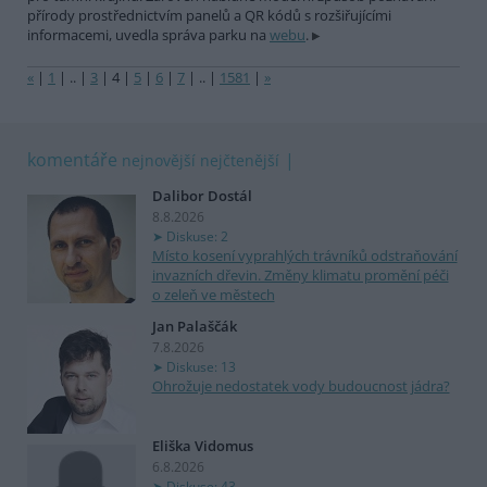
přírody prostřednictvím panelů a QR kódů s rozšiřujícími
informacemi, uvedla správa parku na
webu
.
«
|
1
|
..
|
3
|
4
|
5
|
6
|
7
|
..
|
1581
|
»
komentáře
nejnovější
nejčtenější
Dalibor Dostál
8.8.2026
Diskuse: 2
Místo kosení vyprahlých trávníků odstraňování
invazních dřevin. Změny klimatu promění péči
o zeleň ve městech
Jan Palaščák
7.8.2026
Diskuse: 13
Ohrožuje nedostatek vody budoucnost jádra?
Eliška Vidomus
6.8.2026
Diskuse: 43