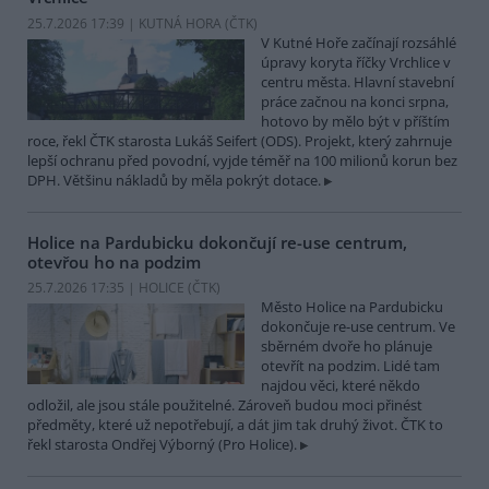
25.7.2026 17:39 | KUTNÁ HORA (
ČTK
)
V Kutné Hoře začínají rozsáhlé
úpravy koryta říčky Vrchlice v
centru města. Hlavní stavební
práce začnou na konci srpna,
hotovo by mělo být v příštím
roce, řekl ČTK starosta Lukáš Seifert (ODS). Projekt, který zahrnuje
lepší ochranu před povodní, vyjde téměř na 100 milionů korun bez
DPH. Většinu nákladů by měla pokrýt dotace.
Holice na Pardubicku dokončují re-use centrum,
otevřou ho na podzim
25.7.2026 17:35 | HOLICE (
ČTK
)
Město Holice na Pardubicku
dokončuje re-use centrum. Ve
sběrném dvoře ho plánuje
otevřít na podzim. Lidé tam
najdou věci, které někdo
odložil, ale jsou stále použitelné. Zároveň budou moci přinést
předměty, které už nepotřebují, a dát jim tak druhý život. ČTK to
řekl starosta Ondřej Výborný (Pro Holice).