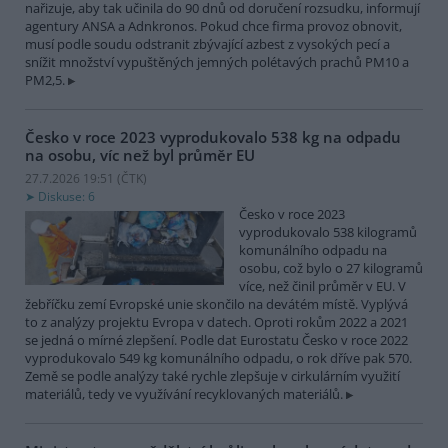
nařizuje, aby tak učinila do 90 dnů od doručení rozsudku, informují
agentury ANSA a Adnkronos. Pokud chce firma provoz obnovit,
musí podle soudu odstranit zbývající azbest z vysokých pecí a
snížit množství vypuštěných jemných polétavých prachů PM10 a
PM2,5.
Česko v roce 2023 vyprodukovalo 538 kg na odpadu
na osobu, víc než byl průměr EU
27.7.2026 19:51 (
ČTK
)
Diskuse: 6
Česko v roce 2023
vyprodukovalo 538 kilogramů
komunálního odpadu na
osobu, což bylo o 27 kilogramů
více, než činil průměr v EU. V
žebříčku zemí Evropské unie skončilo na devátém místě. Vyplývá
to z analýzy projektu Evropa v datech. Oproti rokům 2022 a 2021
se jedná o mírné zlepšení. Podle dat Eurostatu Česko v roce 2022
vyprodukovalo 549 kg komunálního odpadu, o rok dříve pak 570.
Země se podle analýzy také rychle zlepšuje v cirkulárním využití
materiálů, tedy ve využívání recyklovaných materiálů.