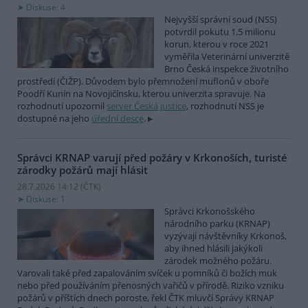
Diskuse: 4
Nejvyšší správní soud (NSS)
potvrdil pokutu 1,5 milionu
korun, kterou v roce 2021
vyměřila Veterinární univerzitě
Brno Česká inspekce životního
prostředí (ČIŽP). Důvodem bylo přemnožení muflonů v oboře
Poodří Kunín na Novojičínsku, kterou univerzita spravuje. Na
rozhodnutí upozornil
server Česká justice
, rozhodnutí NSS je
dostupné na jeho
úřední desce
.
Správci KRNAP varují před požáry v Krkonoších, turisté
zárodky požárů mají hlásit
28.7.2026 14:12 (
ČTK
)
Diskuse: 1
Správci Krkonošského
národního parku (KRNAP)
vyzývají návštěvníky Krkonoš,
aby ihned hlásili jakýkoli
zárodek možného požáru.
Varovali také před zapalováním svíček u pomníků či božích muk
nebo před používáním přenosných vařičů v přírodě. Riziko vzniku
požárů v příštích dnech poroste, řekl ČTK mluvčí Správy KRNAP