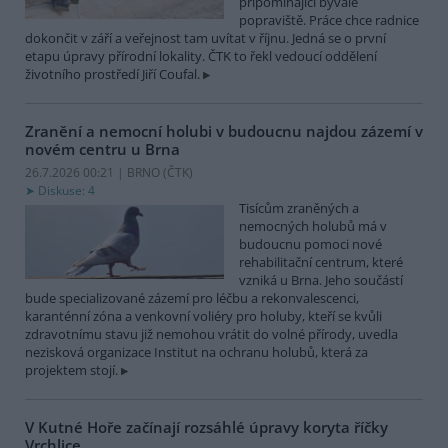
připomínající bývalé
popraviště. Práce chce radnice
dokončit v září a veřejnost tam uvítat v říjnu. Jedná se o první
etapu úpravy přírodní lokality. ČTK to řekl vedoucí oddělení
životního prostředí Jiří Coufal.
Zranění a nemocní holubi v budoucnu najdou zázemí v
novém centru u Brna
26.7.2026 00:21 | BRNO (
ČTK
)
Diskuse: 4
Tisícům zraněných a
nemocných holubů má v
budoucnu pomoci nové
rehabilitační centrum, které
vzniká u Brna. Jeho součástí
bude specializované zázemí pro léčbu a rekonvalescenci,
karanténní zóna a venkovní voliéry pro holuby, kteří se kvůli
zdravotnímu stavu již nemohou vrátit do volné přírody, uvedla
nezisková organizace Institut na ochranu holubů, která za
projektem stojí.
V Kutné Hoře začínají rozsáhlé úpravy koryta říčky
Vrchlice