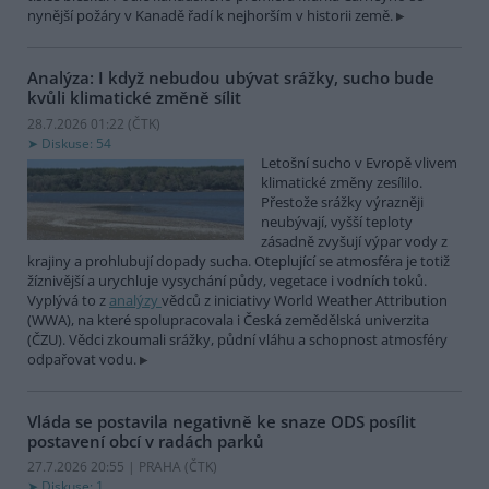
nynější požáry v Kanadě řadí k nejhorším v historii země.
Analýza: I když nebudou ubývat srážky, sucho bude
kvůli klimatické změně sílit
28.7.2026 01:22 (
ČTK
)
Diskuse: 54
Letošní sucho v Evropě vlivem
klimatické změny zesílilo.
Přestože srážky výrazněji
neubývají, vyšší teploty
zásadně zvyšují výpar vody z
krajiny a prohlubují dopady sucha. Oteplující se atmosféra je totiž
žíznivější a urychluje vysychání půdy, vegetace i vodních toků.
Vyplývá to z
analýzy
vědců z iniciativy World Weather Attribution
(WWA), na které spolupracovala i Česká zemědělská univerzita
(ČZU). Vědci zkoumali srážky, půdní vláhu a schopnost atmosféry
odpařovat vodu.
Vláda se postavila negativně ke snaze ODS posílit
postavení obcí v radách parků
27.7.2026 20:55 | PRAHA (
ČTK
)
Diskuse: 1