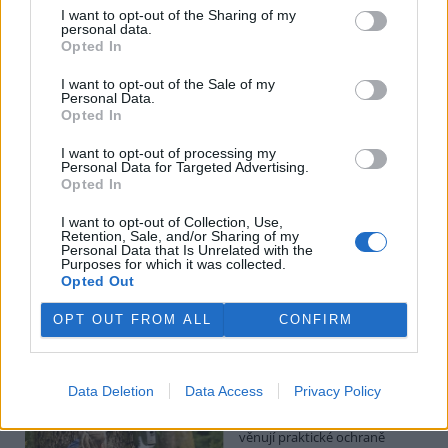
Hádecká planinka je součástí chráněné krajinné oblasti Moravský
I want to opt-out of the Sharing of my
kras, má rozlohu kolem 80 hektarů.
personal data.
Opted In
I po 100 letech je cihlová kanalizace v centru Pardubic
I want to opt-out of the Sale of my
v dobrém stavu
Personal Data.
Opted In
26.7.2026 16:24 | PARDUBICE (
ČTK
)
Diskuse: 1
I want to opt-out of processing my
Historická cihlová kanalizace v
Personal Data for Targeted Advertising.
centru Pardubic je i po více než
Opted In
100 letech v dobrém
technickém stavu. Podle
I want to opt-out of Collection, Use,
vodáren k tomu přispívá
Retention, Sale, and/or Sharing of my
vejčitý profil stok, který zlepšuje jejich samočištění a umožňuje
Personal Data that Is Unrelated with the
Purposes for which it was collected.
odvádět víc vody při přívalových deštích. ČTK to řekl mistr provozu
Opted Out
pardubických vodáren Erik Jandera.
OPT OUT FROM ALL
CONFIRM
Organizace v Česku a Německu chtějí víc
spolupracovat při ochraně přírody
26.7.2026 16:22 | LIBEREC (
ČTK
)
Data Deletion
Data Access
Privacy Policy
Větší spolupráci organizací,
které se v Česku a Německu
věnují praktické ochraně