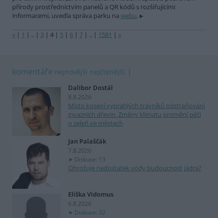
přírody prostřednictvím panelů a QR kódů s rozšiřujícími
informacemi, uvedla správa parku na
webu
.
«
|
1
|
..
|
3
|
4
|
5
|
6
|
7
|
..
|
1581
|
»
komentáře
nejnovější
nejčtenější
Dalibor Dostál
8.8.2026
Místo kosení vyprahlých trávníků odstraňování
invazních dřevin. Změny klimatu promění péči
o zeleň ve městech
Jan Palaščák
7.8.2026
Diskuse: 13
Ohrožuje nedostatek vody budoucnost jádra?
Eliška Vidomus
6.8.2026
Diskuse: 32