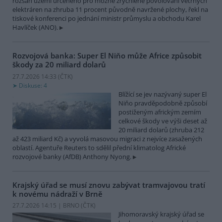
rozsah území určeného pro možné zrychlené povolování větrných
elektráren na zhruba 11 procent původně navržené plochy, řekl na
tiskové konferenci po jednání ministr průmyslu a obchodu Karel
Havlíček (ANO).
Rozvojová banka: Super El Niňo může Africe způsobit
škody za 20 miliard dolarů
27.7.2026 14:33 (
ČTK
)
Diskuse: 4
Blížící se jev nazývaný super El
Niňo pravděpodobně způsobí
postiženým africkým zemím
celkové škody ve výši deset až
20 miliard dolarů (zhruba 212
až 423 miliard Kč) a vyvolá masovou migraci z nejvíce zasažených
oblastí. Agentuře Reuters to sdělil přední klimatolog Africké
rozvojové banky (AfDB) Anthony Nyong.
Krajský úřad se musí znovu zabývat tramvajovou tratí
k novému nádraží v Brně
27.7.2026 14:15 | BRNO (
ČTK
)
Jihomoravský krajský úřad se