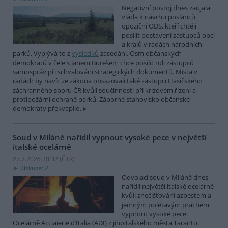
Negativní postoj dnes zaujala
vláda k návrhu poslanců
opoziční ODS, kteří chtějí
posílit postavení zástupců obcí
a krajů v radách národních
parků. Vyplývá to z
výsledků
zasedání. Osm občanských
demokratů v čele s Janem Burešem chce posílit roli zástupců
samospráv při schvalování strategických dokumentů. Místa v
radách by navíc ze zákona obsazovali také zástupci Hasičského
záchranného sboru ČR kvůli součinnosti při krizovém řízení a
protipožární ochraně parků. Záporné stanovisko občanské
demokraty překvapilo.
Soud v Miláně nařídil vypnout vysoké pece v největší
italské ocelárně
27.7.2026 20:32 (
ČTK
)
Diskuse: 2
Odvolací soud v Miláně dnes
nařídil největší italské ocelárně
kvůli znečišťování azbestem a
jemným polétavým prachem
vypnout vysoké pece.
Ocelárně Acciaierie d’Italia (ADI) z jihoitalského města Taranto