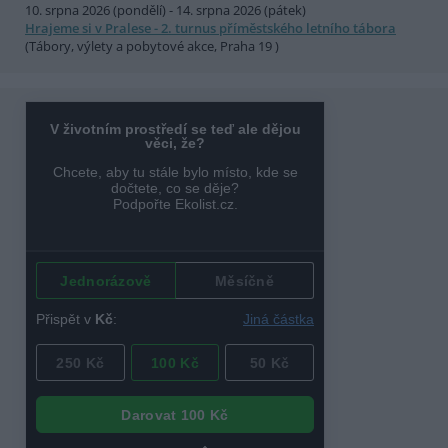
10. srpna 2026 (pondělí) - 14. srpna 2026 (pátek)
Hrajeme si v Pralese - 2. turnus příměstského letního tábora
(Tábory, výlety a pobytové akce, Praha 19 )