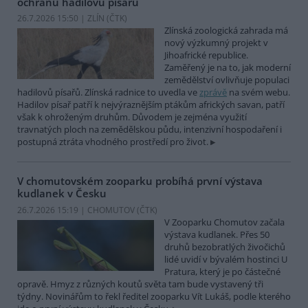
ochranu hadilovů písařů
26.7.2026 15:50 | ZLÍN (
ČTK
)
Zlínská zoologická zahrada má
nový výzkumný projekt v
Jihoafrické republice.
Zaměřený je na to, jak moderní
zemědělství ovlivňuje populaci
hadilovů písařů. Zlínská radnice to uvedla ve
zprávě
na svém webu.
Hadilov písař patří k nejvýraznějším ptákům afrických savan, patří
však k ohroženým druhům. Důvodem je zejména využití
travnatých ploch na zemědělskou půdu, intenzivní hospodaření i
postupná ztráta vhodného prostředí pro život.
V chomutovském zooparku probíhá první výstava
kudlanek v Česku
26.7.2026 15:19 | CHOMUTOV (
ČTK
)
V Zooparku Chomutov začala
výstava kudlanek. Přes 50
druhů bezobratlých živočichů
lidé uvidí v bývalém hostinci U
Pratura, který je po částečné
opravě. Hmyz z různých koutů světa tam bude vystavený tři
týdny. Novinářům to řekl ředitel zooparku Vít Lukáš, podle kterého