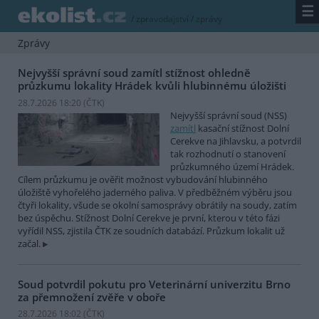
☰
/
zpravodajství
/
zprávy
Zprávy
Nejvyšší správní soud zamítl stížnost ohledně
průzkumu lokality Hrádek kvůli hlubinnému úložišti
28.7.2026 18:20 (
ČTK
)
Nejvyšší správní soud (NSS)
zamítl
kasační stížnost Dolní
Cerekve na Jihlavsku, a potvrdil
tak rozhodnutí o stanovení
průzkumného území Hrádek.
Cílem průzkumu je ověřit možnost vybudování hlubinného
úložiště vyhořelého jaderného paliva. V předběžném výběru jsou
čtyři lokality, všude se okolní samosprávy obrátily na soudy, zatím
bez úspěchu. Stížnost Dolní Cerekve je první, kterou v této fázi
vyřídil NSS, zjistila ČTK ze soudních databází. Průzkum lokalit už
začal.
Soud potvrdil pokutu pro Veterinární univerzitu Brno
za přemnožení zvěře v oboře
28.7.2026 18:02 (
ČTK
)