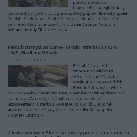
přírody a podpoře
biodiverzity, má zajistit nový
česko-saský projekt Síť pro přírodu, který připravil liberecký spolek
Čmelák - Společnost přátel přírody ve spolupráci s německým
partnerem Naturschutzzentrum Zittauer Gebirge (Centrum
ochrany přírody Žitavské hory).
Pardubičtí myslivci obnovili školicí středisko z roku
1949, říkali mu Dřevák
26.7.2026 15:59 (
ČTK
)
Pardubičtí myslivci
zmodernizovali školicí
středisko zvané Dřevák v
areálu střelnice na Hůrkách.
Původně dřevěná stavba z
roku 1949 byla v havarijním stavu a neměla potřebné zázemí pro
konání akcí. Za necelý rok ji nahradila minimalistická
nízkoenergetická stavba s kapacitou až 100 lidí. ČTK to řekl
předseda myslivecké rady Okresního mysliveckého spolku
František Dittrich.
Zlínská zoo má v Africe výzkumný projekt zaměřený na