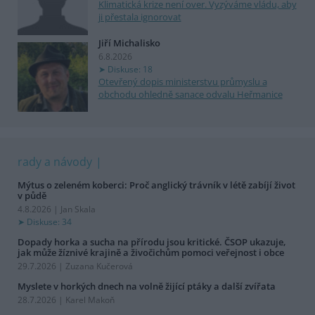
Klimatická krize není over. Vyzýváme vládu, aby
ji přestala ignorovat
Jiří Michalisko
6.8.2026
Diskuse: 18
Otevřený dopis ministerstvu průmyslu a
obchodu ohledně sanace odvalu Heřmanice
rady a návody
Mýtus o zeleném koberci: Proč anglický trávník v létě zabíjí život
v půdě
4.8.2026 | Jan Skala
Diskuse: 34
Dopady horka a sucha na přírodu jsou kritické. ČSOP ukazuje,
jak může žíznivé krajině a živočichům pomoci veřejnost i obce
29.7.2026 | Zuzana Kučerová
Myslete v horkých dnech na volně žijící ptáky a další zvířata
28.7.2026 | Karel Makoň