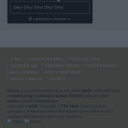
O NÁS
NOVINKY NA WEBU
INZERUJTE U NÁS
PODPOŘTE NÁS
PŘEBÍRÁNÍ OBSAHU
TIŠTĚNÝ EKOLIST
MAPA STRÁNEK
DEJTE O SOBĚ VĚDĚT
ZPRÁVY E-MAILEM
COOKIES
Ekolist.cz
je vydáván občanským sdružením
BEZK
. ISSN 1802-9019.
Za
webhosting
a
publikační systém TOOLKIT
děkujeme
Ecn
studiu
. Navštivte
Ecomonitor
.
Copyright ©
BEZK
. Copyright ©
ČTK
,
TASR
. Všechna práva
vyhrazena. Publikování nebo šíření obsahu je bez předchozího
souhlasu držitele autorských práv zakázáno.