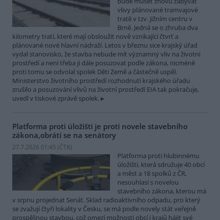
bude muset znovu zabývat
vlivy plánované tramvajové
tratě v tzv. jižním centru v
Brně. Jedná se o zhruba dva
kilometry tratí, které mají obsloužit nově vznikající čtvrť a
plánované nové hlavní nádraží. Letos v březnu sice krajský úřad
vydal stanovisko, že stavba nebude mít významný vliv na životní
prostředí a není třeba ji dále posuzovat podle zákona, nicméně
proti tomu se odvolal spolek Děti Země a částečně uspěl.
Ministerstvo životního prostředí rozhodnutí krajského úřadu
zrušilo a posuzování vlivů na životní prostředí EIA tak pokračuje,
uvedl v tiskové zprávě spolek.
Platforma proti úložišti je proti novele stavebního
zákona,obrátí se na senátory
27.7.2026 01:45 (
ČTK
)
Platforma proti hlubinnému
úložišti, která sdružuje 40 obcí
a měst a 18 spolků z ČR,
nesouhlasí s novelou
stavebního zákona, kterou má
v srpnu projednat Senát. Sklad radioaktivního odpadu, pro který
se zvažují čtyři lokality v Česku, se má podle novely stát veřejně
prospěšnou stavbou, což omezí možnosti obcí i krajů hájit své