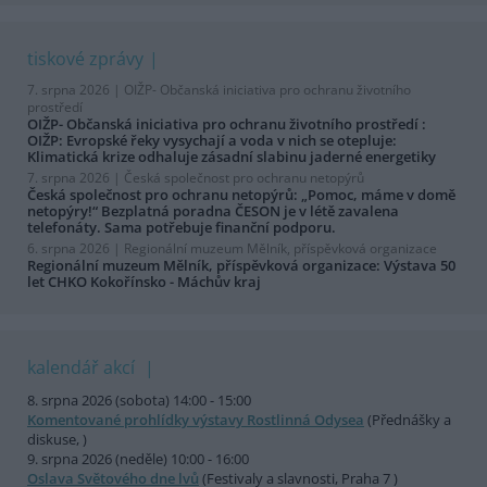
tiskové zprávy
7. srpna 2026 |
OIŽP- Občanská iniciativa pro ochranu životního
prostředí
OIŽP- Občanská iniciativa pro ochranu životního prostředí :
OIŽP: Evropské řeky vysychají a voda v nich se otepluje:
Klimatická krize odhaluje zásadní slabinu jaderné energetiky
7. srpna 2026 |
Česká společnost pro ochranu netopýrů
Česká společnost pro ochranu netopýrů: „Pomoc, máme v domě
netopýry!“ Bezplatná poradna ČESON je v létě zavalena
telefonáty. Sama potřebuje finanční podporu.
6. srpna 2026 |
Regionální muzeum Mělník, příspěvková organizace
Regionální muzeum Mělník, příspěvková organizace: Výstava 50
let CHKO Kokořínsko - Máchův kraj
kalendář akcí
8. srpna 2026 (sobota) 14:00 - 15:00
Komentované prohlídky výstavy Rostlinná Odysea
(Přednášky a
diskuse, )
9. srpna 2026 (neděle) 10:00 - 16:00
Oslava Světového dne lvů
(Festivaly a slavnosti, Praha 7 )