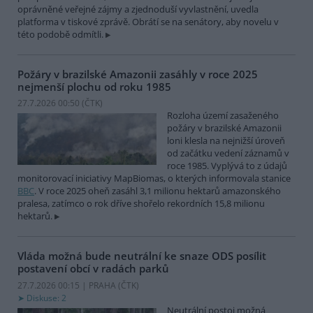
oprávněné veřejné zájmy a zjednoduší vyvlastnění, uvedla
platforma v tiskové zprávě. Obrátí se na senátory, aby novelu v
této podobě odmítli.
Požáry v brazilské Amazonii zasáhly v roce 2025
nejmenší plochu od roku 1985
27.7.2026 00:50 (
ČTK
)
Rozloha území zasaženého
požáry v brazilské Amazonii
loni klesla na nejnižší úroveň
od začátku vedení záznamů v
roce 1985. Vyplývá to z údajů
monitorovací iniciativy MapBiomas, o kterých informovala stanice
BBC
. V roce 2025 oheň zasáhl 3,1 milionu hektarů amazonského
pralesa, zatímco o rok dříve shořelo rekordních 15,8 milionu
hektarů.
Vláda možná bude neutrální ke snaze ODS posílit
postavení obcí v radách parků
27.7.2026 00:15 | PRAHA (
ČTK
)
Diskuse: 2
Neutrální postoj možná