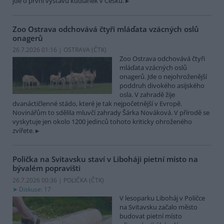
jde o první výstavu kudlanek v Česku.
Zoo Ostrava odchovává čtyři mláďata vzácných oslů
onagerů
26.7.2026 01:16 | OSTRAVA (
ČTK
)
Zoo Ostrava odchovává čtyři
mláďata vzácných oslů
onagerů. Jde o nejohroženější
poddruh divokého asijského
osla. V zahradě žije
dvanáctičlenné stádo, které je tak nejpočetnější v Evropě.
Novinářům to sdělila mluvčí zahrady Šárka Nováková. V přírodě se
vyskytuje jen okolo 1200 jedinců tohoto kriticky ohroženého
zvířete.
Polička na Svitavsku staví v Liboháji pietní místo na
bývalém popravišti
26.7.2026 00:36 | POLIČKA (
ČTK
)
Diskuse: 17
V lesoparku Liboháj v Poličce
na Svitavsku začalo město
budovat pietní místo