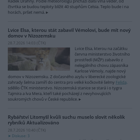
Radek Drahný. Podle meteorologů přichází další vlna veder, od
čtvrtka se budou teploty blížit 40 stupňům Celsia. Teplo bude i na
horách, pršet nemá.
Lvice Elsa, kterou stát zabavil Vémolovi, bude mít nový
domov v Nizozemsku
28.7.2026 14:03 (
ČTK
)
Lvice Elsa, kterou na začátku
června ministerstvo životního
prostředí (MŽP) zabavilo z
nelegálního chovu zápasníka
Karlose Vémoly, najde nový
domov v Nizozemsku. Z dočasného azylu v liberecké zoologické
zahrady šelma zamíří do centra pro velké kočkovité šelmy
Felida,
sdělilo ČTK ministerstvo. Nizozemská stanice se stará i o tygra
Tajmira a lva Mera, kteří také pocházejí z nevyhovujících
soukromých chovů v České republice.
Rybářství Litomyšl kvůli suchu muselo slovit několik
rybníků
Aktualizováno
28.7.2026 10:40 (
ČTK
)
Diskuse: 3