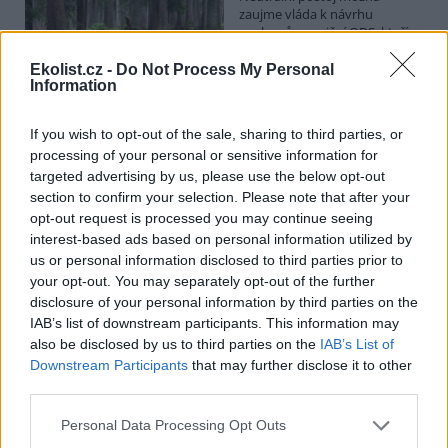
zaujme vláda k návrhu
poslanců opoziční ODS, kteří
chtějí posílit postavení
zástupců obcí a krajů v radách
Ekolist.cz -
Do Not Process My Personal
Information
národních parků. Vyplývá to z předkládací zprávy na vládním
webu. Věcně příslušné ministerstvo životního prostředí podle ní
své stanovisko k příslušné novele o ochraně přírody ve stanovené
If you wish to opt-out of the sale, sharing to third parties, or
lhůtě nedodalo. Kabinet se má novelou zabývat v pondělí. Jeho
processing of your personal or sensitive information for
postoj bude doporučením pro Sněmovnu, v níž má vládní koalice
většinu.
targeted advertising by us, please use the below opt-out
section to confirm your selection. Please note that after your
opt-out request is processed you may continue seeing
Na Hádecké planince u Brna obnovují ochránci
interest-based ads based on personal information utilized by
původní step, vrátí se tam i pastva
us or personal information disclosed to third parties prior to
26.7.2026 17:25 | BRNO (
ČTK
)
your opt-out. You may separately opt-out of the further
Zarostlou část Hádecké
disclosure of your personal information by third parties on the
planinky u Brna chtějí ochránci
IAB’s list of downstream participants. This information may
vrátit do stavu ze 30. let
also be disclosed by us to third parties on the
IAB’s List of
minulého století. V oblasti
obnovují původní step a
Downstream Participants
that may further disclose it to other
teplomilné doubravy. Vrátí se tam i pastva. Cílem je zachránit
third parties.
mizející druhy rostlin a živočichů, jako jsou vzácné orchideje či
motýl jasoň dymnivkový. ČTK to řekl Vilém Jurek z organizace
Personal Data Processing Opt Outs
Rezekvítek, která se o oblast stará. Národní přírodní rezervace