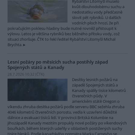
Rybářství Litomyšl muselo
kvůli dlouhodobému suchu a
nedostatku vody předčasně
slovit pět rybníků. U dalších
vodních ploch hrozí, že při
pokračujícím poklesu hladiny bude nutné rovněž přistoupit k
výlovu. Letos je většina rybníků bez běžného přítoku vody, což
situaci zhoršuje. ČTK to řekl ředitel Rybářství Litomyšl Michal
Brychta.
Lesní požáry po měsících sucha postihly západ
Spojených států a Kanady
28.7.2026 10:32 (
ČTK
)
Desítky lesních požárů na
západě Spojených států a
Kanady spálily tisíce kilometrů
čtverečních půdy. V
americkém státě Oregon o
víkendu zhruba desítka požárů podle serveru BBC sežehla zhruba
4046 kilometrů čtverečních porostu, vedla k uzavření důležité
dálnice a evakuaci tisíců lidí. V provincii Britská Kolumbie na
jihozápadě Kanady mezitím propukly nové požáry po víkendových
bouřkách, během kterých udeřily v oblastech postižených suchy
tisíce blesků. Podle kanadského premiéra Marka Carneyho se