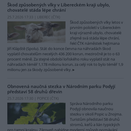
Škod způsobených vlky v Libereckém kraji ubylo,
chovatelé stáda lépe chrání
25.7.2026 17:33 | LIBEREC (
ČTK
)
Škod způsobených vlky letos v
prvním pololetí v Libereckém
kraji výrazně ubylo, chovatelé
zřejmě svá stáda lépe chrání,
řekl ČTK náměstek hejtmana
Jiří Klápště (Spolu). Stát do konce června na náhradách škod
vyplatil chovatelům necelých 436 200 korun, meziročně je to o 63
procent méně. Za stejné období loňského roku vyplatil stát na
náhradách téměř 1,178 milionu korun, za celý rok to bylo téměř 1,9
milionu jen za škody způsobené vlky.
Obnovená naučná stezka v Národním parku Podyjí
představí 58 druhů dřevin
25.7.2026 17:30 | POPICE (
ČTK
)
Správa Národního parku
Podyjí obnovila naučnou
stezku v okolí Popic u Znojma.
Turistům představí 58 druhů
stromů, keřů a lián typických
pro tamní krajinu. Zároveň nabídne moderní způsob poznávání