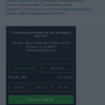
Oslava Světového dne lvů
(Festivaly a slavnosti, Praha 7 )
10. srpna 2026 (pondělí) - 14. srpna 2026 (pátek)
Hrajeme si v Pralese - 2. turnus příměstského letního tábora
(Tábory, výlety a pobytové akce, Praha 19 )