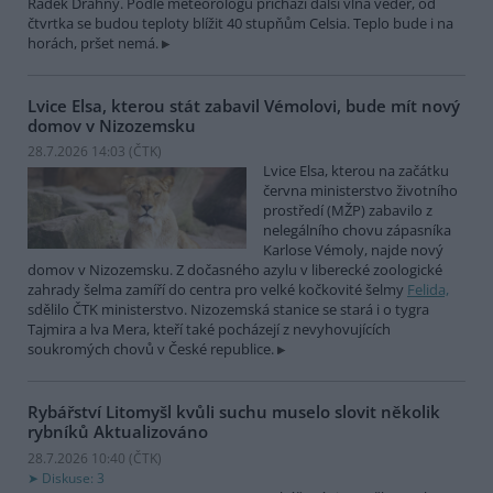
Radek Drahný. Podle meteorologů přichází další vlna veder, od
čtvrtka se budou teploty blížit 40 stupňům Celsia. Teplo bude i na
horách, pršet nemá.
Lvice Elsa, kterou stát zabavil Vémolovi, bude mít nový
domov v Nizozemsku
28.7.2026 14:03 (
ČTK
)
Lvice Elsa, kterou na začátku
června ministerstvo životního
prostředí (MŽP) zabavilo z
nelegálního chovu zápasníka
Karlose Vémoly, najde nový
domov v Nizozemsku. Z dočasného azylu v liberecké zoologické
zahrady šelma zamíří do centra pro velké kočkovité šelmy
Felida,
sdělilo ČTK ministerstvo. Nizozemská stanice se stará i o tygra
Tajmira a lva Mera, kteří také pocházejí z nevyhovujících
soukromých chovů v České republice.
Rybářství Litomyšl kvůli suchu muselo slovit několik
rybníků
Aktualizováno
28.7.2026 10:40 (
ČTK
)
Diskuse: 3