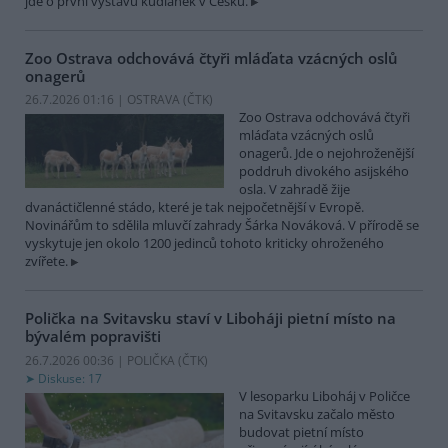
jde o první výstavu kudlanek v Česku.
Zoo Ostrava odchovává čtyři mláďata vzácných oslů
onagerů
26.7.2026 01:16 | OSTRAVA (
ČTK
)
Zoo Ostrava odchovává čtyři
mláďata vzácných oslů
onagerů. Jde o nejohroženější
poddruh divokého asijského
osla. V zahradě žije
dvanáctičlenné stádo, které je tak nejpočetnější v Evropě.
Novinářům to sdělila mluvčí zahrady Šárka Nováková. V přírodě se
vyskytuje jen okolo 1200 jedinců tohoto kriticky ohroženého
zvířete.
Polička na Svitavsku staví v Liboháji pietní místo na
bývalém popravišti
26.7.2026 00:36 | POLIČKA (
ČTK
)
Diskuse: 17
V lesoparku Liboháj v Poličce
na Svitavsku začalo město
budovat pietní místo