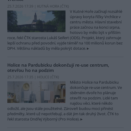
25.7.2026 17:39 | KUTNÁ HORA (
ČTK
)
V Kutné Hoře začínají rozsáhlé
úpravy koryta říčky Vrchlice v
centru města. Hlavní stavební
práce začnou na konci srpna,
hotovo by mělo být v příštím
roce, řekl ČTK starosta Lukáš Seifert (ODS). Projekt, který zahrnuje
lepší ochranu před povodní, vyjde téměř na 100 milionů korun bez
DPH. Většinu nákladů by měla pokrýt dotace.
Holice na Pardubicku dokončují re-use centrum,
otevřou ho na podzim
25.7.2026 17:35 | HOLICE (
ČTK
)
Město Holice na Pardubicku
dokončuje re-use centrum. Ve
sběrném dvoře ho plánuje
otevřít na podzim. Lidé tam
najdou věci, které někdo
odložil, ale jsou stále použitelné. Zároveň budou moci přinést
předměty, které už nepotřebují, a dát jim tak druhý život. ČTK to
řekl starosta Ondřej Výborný (Pro Holice).