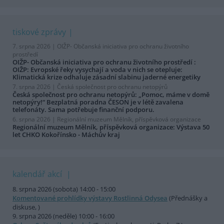
tiskové zprávy
7. srpna 2026 |
OIŽP- Občanská iniciativa pro ochranu životního
prostředí
OIŽP- Občanská iniciativa pro ochranu životního prostředí :
OIŽP: Evropské řeky vysychají a voda v nich se otepluje:
Klimatická krize odhaluje zásadní slabinu jaderné energetiky
7. srpna 2026 |
Česká společnost pro ochranu netopýrů
Česká společnost pro ochranu netopýrů: „Pomoc, máme v domě
netopýry!“ Bezplatná poradna ČESON je v létě zavalena
telefonáty. Sama potřebuje finanční podporu.
6. srpna 2026 |
Regionální muzeum Mělník, příspěvková organizace
Regionální muzeum Mělník, příspěvková organizace: Výstava 50
let CHKO Kokořínsko - Máchův kraj
kalendář akcí
8. srpna 2026 (sobota) 14:00 - 15:00
Komentované prohlídky výstavy Rostlinná Odysea
(Přednášky a
diskuse, )
9. srpna 2026 (neděle) 10:00 - 16:00