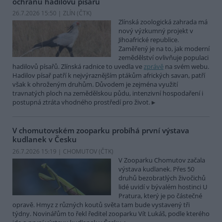
ochranu hadilovů písařů
26.7.2026 15:50 | ZLÍN (
ČTK
)
Zlínská zoologická zahrada má
nový výzkumný projekt v
Jihoafrické republice.
Zaměřený je na to, jak moderní
zemědělství ovlivňuje populaci
hadilovů písařů. Zlínská radnice to uvedla ve
zprávě
na svém webu.
Hadilov písař patří k nejvýraznějším ptákům afrických savan, patří
však k ohroženým druhům. Důvodem je zejména využití
travnatých ploch na zemědělskou půdu, intenzivní hospodaření i
postupná ztráta vhodného prostředí pro život.
V chomutovském zooparku probíhá první výstava
kudlanek v Česku
26.7.2026 15:19 | CHOMUTOV (
ČTK
)
V Zooparku Chomutov začala
výstava kudlanek. Přes 50
druhů bezobratlých živočichů
lidé uvidí v bývalém hostinci U
Pratura, který je po částečné
opravě. Hmyz z různých koutů světa tam bude vystavený tři
týdny. Novinářům to řekl ředitel zooparku Vít Lukáš, podle kterého