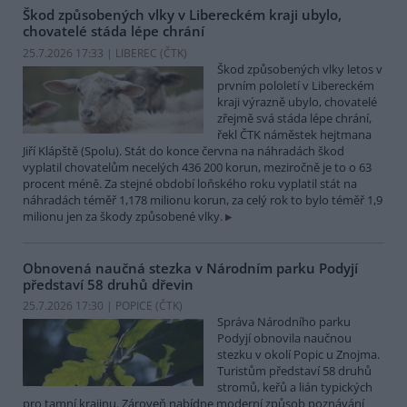
Škod způsobených vlky v Libereckém kraji ubylo,
chovatelé stáda lépe chrání
25.7.2026 17:33 | LIBEREC (
ČTK
)
Škod způsobených vlky letos v
prvním pololetí v Libereckém
kraji výrazně ubylo, chovatelé
zřejmě svá stáda lépe chrání,
řekl ČTK náměstek hejtmana
Jiří Klápště (Spolu). Stát do konce června na náhradách škod
vyplatil chovatelům necelých 436 200 korun, meziročně je to o 63
procent méně. Za stejné období loňského roku vyplatil stát na
náhradách téměř 1,178 milionu korun, za celý rok to bylo téměř 1,9
milionu jen za škody způsobené vlky.
Obnovená naučná stezka v Národním parku Podyjí
představí 58 druhů dřevin
25.7.2026 17:30 | POPICE (
ČTK
)
Správa Národního parku
Podyjí obnovila naučnou
stezku v okolí Popic u Znojma.
Turistům představí 58 druhů
stromů, keřů a lián typických
pro tamní krajinu. Zároveň nabídne moderní způsob poznávání