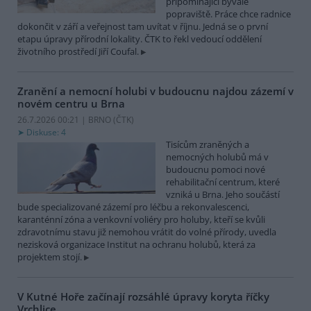
připomínající bývalé
popraviště. Práce chce radnice
dokončit v září a veřejnost tam uvítat v říjnu. Jedná se o první
etapu úpravy přírodní lokality. ČTK to řekl vedoucí oddělení
životního prostředí Jiří Coufal.
Zranění a nemocní holubi v budoucnu najdou zázemí v
novém centru u Brna
26.7.2026 00:21 | BRNO (
ČTK
)
Diskuse: 4
Tisícům zraněných a
nemocných holubů má v
budoucnu pomoci nové
rehabilitační centrum, které
vzniká u Brna. Jeho součástí
bude specializované zázemí pro léčbu a rekonvalescenci,
karanténní zóna a venkovní voliéry pro holuby, kteří se kvůli
zdravotnímu stavu již nemohou vrátit do volné přírody, uvedla
nezisková organizace Institut na ochranu holubů, která za
projektem stojí.
V Kutné Hoře začínají rozsáhlé úpravy koryta říčky
Vrchlice