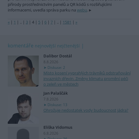
přírody prostřednictvím panelů a QR kódů s rozšiřujícími
informacemi, uvedla správa parku na
webu
.
«
|
1
|
..
|
3
|
4
|
5
|
6
|
7
|
..
|
1581
|
»
komentáře
nejnovější
nejčtenější
Dalibor Dostál
8.8.2026
Diskuse: 2
Místo kosení vyprahlých trávníků odstraňování
invazních dřevin. Změny klimatu promění péči
o zeleň ve městech
Jan Palaščák
7.8.2026
Diskuse: 13
Ohrožuje nedostatek vody budoucnost jádra?
Eliška Vidomus
6.8.2026
Diskuse: 36