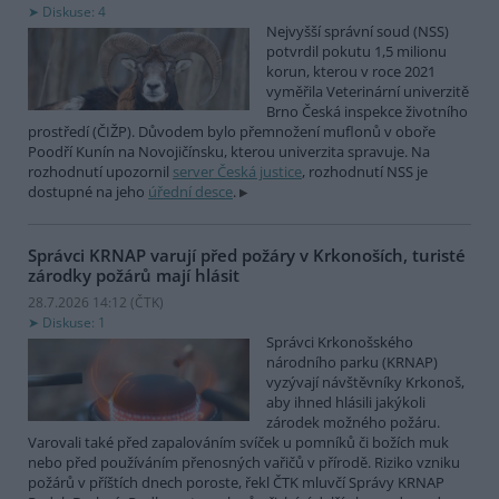
Diskuse: 4
Nejvyšší správní soud (NSS)
potvrdil pokutu 1,5 milionu
korun, kterou v roce 2021
vyměřila Veterinární univerzitě
Brno Česká inspekce životního
prostředí (ČIŽP). Důvodem bylo přemnožení muflonů v oboře
Poodří Kunín na Novojičínsku, kterou univerzita spravuje. Na
rozhodnutí upozornil
server Česká justice
, rozhodnutí NSS je
dostupné na jeho
úřední desce
.
Správci KRNAP varují před požáry v Krkonoších, turisté
zárodky požárů mají hlásit
28.7.2026 14:12 (
ČTK
)
Diskuse: 1
Správci Krkonošského
národního parku (KRNAP)
vyzývají návštěvníky Krkonoš,
aby ihned hlásili jakýkoli
zárodek možného požáru.
Varovali také před zapalováním svíček u pomníků či božích muk
nebo před používáním přenosných vařičů v přírodě. Riziko vzniku
požárů v příštích dnech poroste, řekl ČTK mluvčí Správy KRNAP