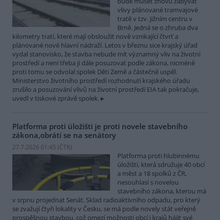
bude muset znovu zabývat
vlivy plánované tramvajové
tratě v tzv. jižním centru v
Brně. Jedná se o zhruba dva
kilometry tratí, které mají obsloužit nově vznikající čtvrť a
plánované nové hlavní nádraží. Letos v březnu sice krajský úřad
vydal stanovisko, že stavba nebude mít významný vliv na životní
prostředí a není třeba ji dále posuzovat podle zákona, nicméně
proti tomu se odvolal spolek Děti Země a částečně uspěl.
Ministerstvo životního prostředí rozhodnutí krajského úřadu
zrušilo a posuzování vlivů na životní prostředí EIA tak pokračuje,
uvedl v tiskové zprávě spolek.
Platforma proti úložišti je proti novele stavebního
zákona,obrátí se na senátory
27.7.2026 01:45 (
ČTK
)
Platforma proti hlubinnému
úložišti, která sdružuje 40 obcí
a měst a 18 spolků z ČR,
nesouhlasí s novelou
stavebního zákona, kterou má
v srpnu projednat Senát. Sklad radioaktivního odpadu, pro který
se zvažují čtyři lokality v Česku, se má podle novely stát veřejně
prospěšnou stavbou, což omezí možnosti obcí i krajů hájit své