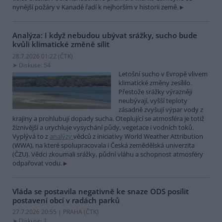
nynější požáry v Kanadě řadí k nejhorším v historii země.
Analýza: I když nebudou ubývat srážky, sucho bude
kvůli klimatické změně sílit
28.7.2026 01:22 (
ČTK
)
Diskuse: 54
Letošní sucho v Evropě vlivem
klimatické změny zesílilo.
Přestože srážky výrazněji
neubývají, vyšší teploty
zásadně zvyšují výpar vody z
krajiny a prohlubují dopady sucha. Oteplující se atmosféra je totiž
žíznivější a urychluje vysychání půdy, vegetace i vodních toků.
Vyplývá to z
analýzy
vědců z iniciativy World Weather Attribution
(WWA), na které spolupracovala i Česká zemědělská univerzita
(ČZU). Vědci zkoumali srážky, půdní vláhu a schopnost atmosféry
odpařovat vodu.
Vláda se postavila negativně ke snaze ODS posílit
postavení obcí v radách parků
27.7.2026 20:55 | PRAHA (
ČTK
)
Diskuse: 1