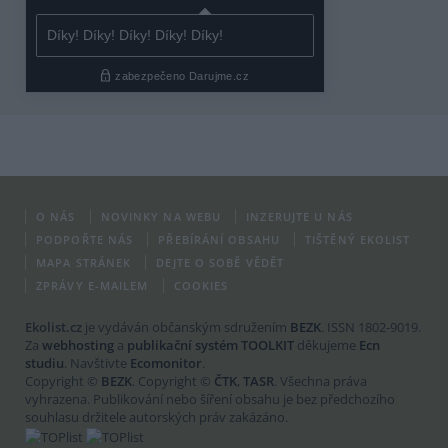
O NÁS
NOVINKY NA WEBU
INZERUJTE U NÁS
PODPOŘTE NÁS
PŘEBÍRÁNÍ OBSAHU
TIŠTĚNÝ EKOLIST
MAPA STRÁNEK
DEJTE O SOBĚ VĚDĚT
ZPRÁVY E-MAILEM
COOKIES
Ekolist.cz
je vydáván občanským sdružením
BEZK
. ISSN 1802-9019.
Za
webhosting
a
publikační systém TOOLKIT
děkujeme
Ecn
studiu
. Navštivte
Ecomonitor
.
Copyright ©
BEZK
. Copyright ©
ČTK
,
TASR
. Všechna práva
vyhrazena. Publikování nebo šíření obsahu je bez předchozího
souhlasu držitele autorských práv zakázáno.