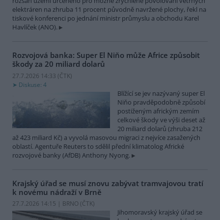
rozsah území určeného pro možné zrychlené povolování větrných
elektráren na zhruba 11 procent původně navržené plochy, řekl na
tiskové konferenci po jednání ministr průmyslu a obchodu Karel
Havlíček (ANO).
Rozvojová banka: Super El Niňo může Africe způsobit
škody za 20 miliard dolarů
27.7.2026 14:33 (
ČTK
)
Diskuse: 4
Blížící se jev nazývaný super El
Niňo pravděpodobně způsobí
postiženým africkým zemím
celkové škody ve výši deset až
20 miliard dolarů (zhruba 212
až 423 miliard Kč) a vyvolá masovou migraci z nejvíce zasažených
oblastí. Agentuře Reuters to sdělil přední klimatolog Africké
rozvojové banky (AfDB) Anthony Nyong.
Krajský úřad se musí znovu zabývat tramvajovou tratí
k novému nádraží v Brně
27.7.2026 14:15 | BRNO (
ČTK
)
Jihomoravský krajský úřad se