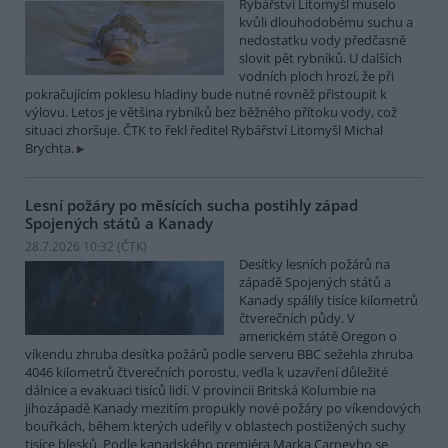
Rybářství Litomyšl muselo
kvůli dlouhodobému suchu a
nedostatku vody předčasně
slovit pět rybníků. U dalších
vodních ploch hrozí, že při
pokračujícím poklesu hladiny bude nutné rovněž přistoupit k
výlovu. Letos je většina rybníků bez běžného přítoku vody, což
situaci zhoršuje. ČTK to řekl ředitel Rybářství Litomyšl Michal
Brychta.
Lesní požáry po měsících sucha postihly západ
Spojených států a Kanady
28.7.2026 10:32 (
ČTK
)
Desítky lesních požárů na
západě Spojených států a
Kanady spálily tisíce kilometrů
čtverečních půdy. V
americkém státě Oregon o
víkendu zhruba desítka požárů podle serveru BBC sežehla zhruba
4046 kilometrů čtverečních porostu, vedla k uzavření důležité
dálnice a evakuaci tisíců lidí. V provincii Britská Kolumbie na
jihozápadě Kanady mezitím propukly nové požáry po víkendových
bouřkách, během kterých udeřily v oblastech postižených suchy
tisíce blesků. Podle kanadského premiéra Marka Carneyho se