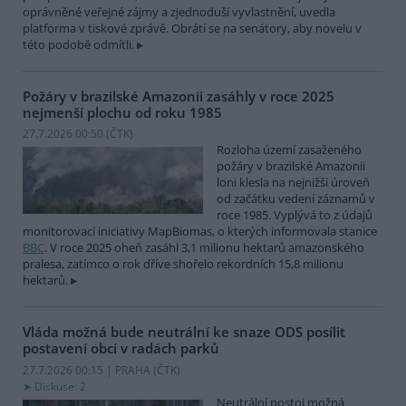
oprávněné veřejné zájmy a zjednoduší vyvlastnění, uvedla
platforma v tiskové zprávě. Obrátí se na senátory, aby novelu v
této podobě odmítli.
Požáry v brazilské Amazonii zasáhly v roce 2025
nejmenší plochu od roku 1985
27.7.2026 00:50 (
ČTK
)
Rozloha území zasaženého
požáry v brazilské Amazonii
loni klesla na nejnižší úroveň
od začátku vedení záznamů v
roce 1985. Vyplývá to z údajů
monitorovací iniciativy MapBiomas, o kterých informovala stanice
BBC
. V roce 2025 oheň zasáhl 3,1 milionu hektarů amazonského
pralesa, zatímco o rok dříve shořelo rekordních 15,8 milionu
hektarů.
Vláda možná bude neutrální ke snaze ODS posílit
postavení obcí v radách parků
27.7.2026 00:15 | PRAHA (
ČTK
)
Diskuse: 2
Neutrální postoj možná