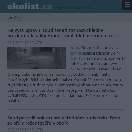
☰
/
zpravodajství
/
zprávy
Zprávy
Nejvyšší správní soud zamítl stížnost ohledně
průzkumu lokality Hrádek kvůli hlubinnému úložišti
28.7.2026 18:20 (
ČTK
)
Nejvyšší správní soud (NSS)
zamítl
kasační stížnost Dolní
Cerekve na Jihlavsku, a potvrdil
tak rozhodnutí o stanovení
průzkumného území Hrádek.
Cílem průzkumu je ověřit možnost vybudování hlubinného
úložiště vyhořelého jaderného paliva. V předběžném výběru jsou
čtyři lokality, všude se okolní samosprávy obrátily na soudy, zatím
bez úspěchu. Stížnost Dolní Cerekve je první, kterou v této fázi
vyřídil NSS, zjistila ČTK ze soudních databází. Průzkum lokalit už
začal.
Soud potvrdil pokutu pro Veterinární univerzitu Brno
za přemnožení zvěře v oboře
28.7.2026 18:02 (
ČTK
)