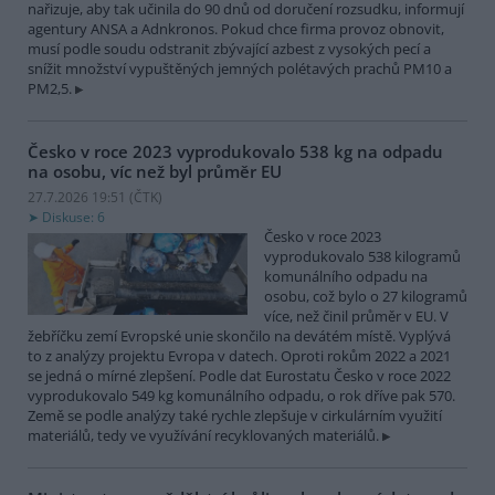
nařizuje, aby tak učinila do 90 dnů od doručení rozsudku, informují
agentury ANSA a Adnkronos. Pokud chce firma provoz obnovit,
musí podle soudu odstranit zbývající azbest z vysokých pecí a
snížit množství vypuštěných jemných polétavých prachů PM10 a
PM2,5.
Česko v roce 2023 vyprodukovalo 538 kg na odpadu
na osobu, víc než byl průměr EU
27.7.2026 19:51 (
ČTK
)
Diskuse: 6
Česko v roce 2023
vyprodukovalo 538 kilogramů
komunálního odpadu na
osobu, což bylo o 27 kilogramů
více, než činil průměr v EU. V
žebříčku zemí Evropské unie skončilo na devátém místě. Vyplývá
to z analýzy projektu Evropa v datech. Oproti rokům 2022 a 2021
se jedná o mírné zlepšení. Podle dat Eurostatu Česko v roce 2022
vyprodukovalo 549 kg komunálního odpadu, o rok dříve pak 570.
Země se podle analýzy také rychle zlepšuje v cirkulárním využití
materiálů, tedy ve využívání recyklovaných materiálů.