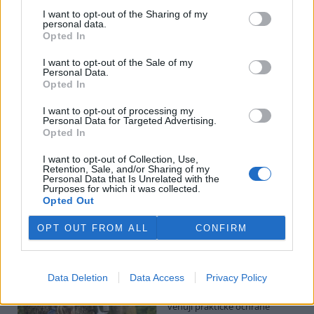
Hádecká planinka je součástí chráněné krajinné oblasti Moravský
I want to opt-out of the Sharing of my
kras, má rozlohu kolem 80 hektarů.
personal data.
Opted In
I po 100 letech je cihlová kanalizace v centru Pardubic
I want to opt-out of the Sale of my
v dobrém stavu
Personal Data.
Opted In
26.7.2026 16:24 | PARDUBICE (
ČTK
)
Diskuse: 1
Historická cihlová kanalizace v
I want to opt-out of processing my
Personal Data for Targeted Advertising.
centru Pardubic je i po více než
Opted In
100 letech v dobrém
technickém stavu. Podle
I want to opt-out of Collection, Use,
vodáren k tomu přispívá
Retention, Sale, and/or Sharing of my
vejčitý profil stok, který zlepšuje jejich samočištění a umožňuje
Personal Data that Is Unrelated with the
odvádět víc vody při přívalových deštích. ČTK to řekl mistr provozu
Purposes for which it was collected.
pardubických vodáren Erik Jandera.
Opted Out
OPT OUT FROM ALL
CONFIRM
Organizace v Česku a Německu chtějí víc
spolupracovat při ochraně přírody
26.7.2026 16:22 | LIBEREC (
ČTK
)
Data Deletion
Data Access
Privacy Policy
Větší spolupráci organizací,
které se v Česku a Německu
věnují praktické ochraně