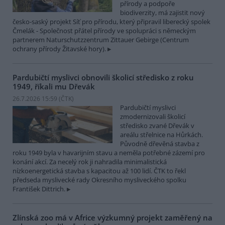
přírody a podpoře
biodiverzity, má zajistit nový
česko-saský projekt Síť pro přírodu, který připravil liberecký spolek
Čmelák - Společnost přátel přírody ve spolupráci s německým
partnerem Naturschutzzentrum Zittauer Gebirge (Centrum
ochrany přírody Žitavské hory).
Pardubičtí myslivci obnovili školicí středisko z roku
1949, říkali mu Dřevák
26.7.2026 15:59 (
ČTK
)
Pardubičtí myslivci
zmodernizovali školicí
středisko zvané Dřevák v
areálu střelnice na Hůrkách.
Původně dřevěná stavba z
roku 1949 byla v havarijním stavu a neměla potřebné zázemí pro
konání akcí. Za necelý rok ji nahradila minimalistická
nízkoenergetická stavba s kapacitou až 100 lidí. ČTK to řekl
předseda myslivecké rady Okresního mysliveckého spolku
František Dittrich.
Zlínská zoo má v Africe výzkumný projekt zaměřený na