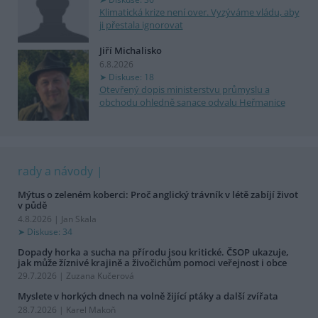
Klimatická krize není over. Vyzýváme vládu, aby
ji přestala ignorovat
Jiří Michalisko
6.8.2026
Diskuse: 18
Otevřený dopis ministerstvu průmyslu a
obchodu ohledně sanace odvalu Heřmanice
rady a návody
Mýtus o zeleném koberci: Proč anglický trávník v létě zabíjí život
v půdě
4.8.2026 | Jan Skala
Diskuse: 34
Dopady horka a sucha na přírodu jsou kritické. ČSOP ukazuje,
jak může žíznivé krajině a živočichům pomoci veřejnost i obce
29.7.2026 | Zuzana Kučerová
Myslete v horkých dnech na volně žijící ptáky a další zvířata
28.7.2026 | Karel Makoň