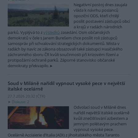
Negativní postoj dnes zaujala
vláda k návrhu poslanců
opoziční ODS, kteří chtějí
posílit postavení zástupců obcí
a krajů v radách národních
parků. Vyplývá to z
výsledků
zasedání. Osm občanských
demokratů v čele s Janem Burešem chce posílit roli zástupců
samospráv při schvalování strategických dokumentů. Místa v
radách by navíc ze zákona obsazovali také zástupci Hasičského
záchranného sboru ČR kvůli součinnosti při krizovém řízení a
protipožární ochraně parků. Záporné stanovisko občanské
demokraty překvapilo.
Soud v Miláně nařídil vypnout vysoké pece v největší
italské ocelárně
27.7.2026 20:32 (
ČTK
)
Diskuse: 2
Odvolací soud v Miláně dnes
nařídil největší italské ocelárně
kvůli znečišťování azbestem a
jemným polétavým prachem
vypnout vysoké pece.
Ocelárně Acciaierie d’Italia (ADI) z jihoitalského města Taranto