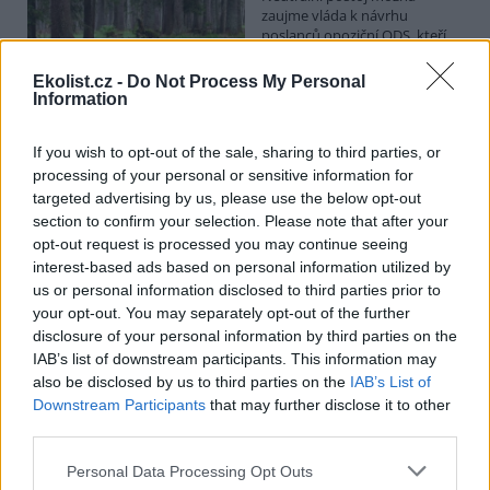
zaujme vláda k návrhu
poslanců opoziční ODS, kteří
chtějí posílit postavení
zástupců obcí a krajů v radách
Ekolist.cz -
Do Not Process My Personal
národních parků. Vyplývá to z předkládací zprávy na vládním
Information
webu. Věcně příslušné ministerstvo životního prostředí podle ní
své stanovisko k příslušné novele o ochraně přírody ve stanovené
lhůtě nedodalo. Kabinet se má novelou zabývat v pondělí. Jeho
If you wish to opt-out of the sale, sharing to third parties, or
postoj bude doporučením pro Sněmovnu, v níž má vládní koalice
processing of your personal or sensitive information for
většinu.
targeted advertising by us, please use the below opt-out
section to confirm your selection. Please note that after your
opt-out request is processed you may continue seeing
Na Hádecké planince u Brna obnovují ochránci
interest-based ads based on personal information utilized by
původní step, vrátí se tam i pastva
us or personal information disclosed to third parties prior to
26.7.2026 17:25 | BRNO (
ČTK
)
your opt-out. You may separately opt-out of the further
Zarostlou část Hádecké
disclosure of your personal information by third parties on the
planinky u Brna chtějí ochránci
vrátit do stavu ze 30. let
IAB’s list of downstream participants. This information may
minulého století. V oblasti
also be disclosed by us to third parties on the
IAB’s List of
obnovují původní step a
Downstream Participants
that may further disclose it to other
teplomilné doubravy. Vrátí se tam i pastva. Cílem je zachránit
third parties.
mizející druhy rostlin a živočichů, jako jsou vzácné orchideje či
motýl jasoň dymnivkový. ČTK to řekl Vilém Jurek z organizace
Personal Data Processing Opt Outs
Rezekvítek, která se o oblast stará. Národní přírodní rezervace