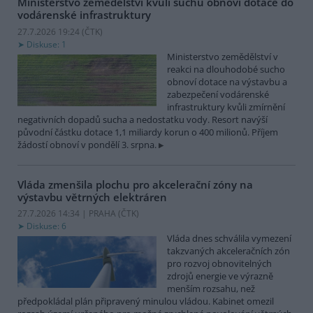
Ministerstvo zemědělství kvůli suchu obnoví dotace do
vodárenské infrastruktury
27.7.2026 19:24 (
ČTK
)
Diskuse: 1
Ministerstvo zemědělství v
reakci na dlouhodobé sucho
obnoví dotace na výstavbu a
zabezpečení vodárenské
infrastruktury kvůli zmírnění
negativních dopadů sucha a nedostatku vody. Resort navýší
původní částku dotace 1,1 miliardy korun o 400 milionů. Příjem
žádostí obnoví v pondělí 3. srpna.
Vláda zmenšila plochu pro akcelerační zóny na
výstavbu větrných elektráren
27.7.2026 14:34 | PRAHA (
ČTK
)
Diskuse: 6
Vláda dnes schválila vymezení
takzvaných akceleračních zón
pro rozvoj obnovitelných
zdrojů energie ve výrazně
menším rozsahu, než
předpokládal plán připravený minulou vládou. Kabinet omezil