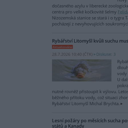
dočasného azylu v liberecké zoologick
centra pro velké kočkovité šelmy
Felid
Nizozemská stanice se stará i o tygra T
pocházejí z nevyhovujících soukromýc
Rybářství Litomyšl kvůli suchu mus
Aktualizováno
28.7.2026 10:40 (
ČTK
)
Diskuse: 3
Rybář
dlou
vody 
U dal
pokra
nutné rovněž přistoupit k výlovu. Leto
běžného přítoku vody, což situaci zhorš
Rybářství Litomyšl Michal Brychta.
Lesní požáry po měsících sucha po
států a Kanady