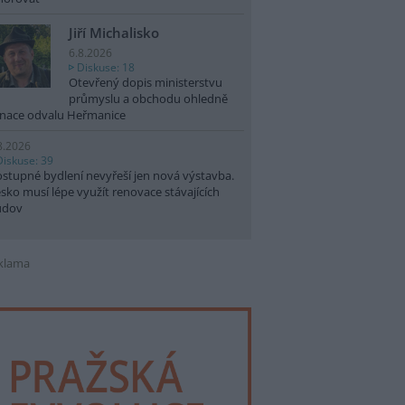
Jiří Michalisko
6.8.2026
Diskuse: 18
Otevřený dopis ministerstvu
průmyslu a obchodu ohledně
nace odvalu Heřmanice
8.2026
Diskuse: 39
stupné bydlení nevyřeší jen nová výstavba.
sko musí lépe využít renovace stávajících
udov
klama