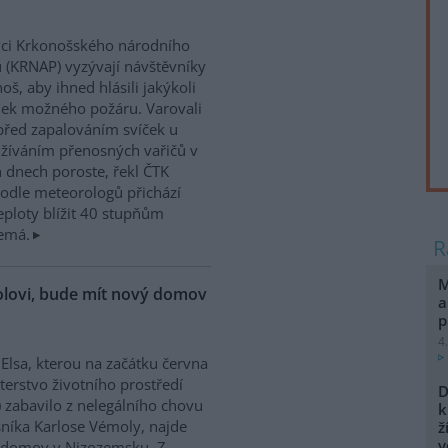
ci Krkonošského národního
 (KRNAP) vyzývají návštěvníky
oš, aby ihned hlásili jakýkoli
ek možného požáru. Varovali
před zapalováním svíček u
žíváním přenosných vařičů v
h dnech poroste, řekl ČTK
odle meteorologů přichází
teploty blížit 40 stupňům
nemá.
M
molovi, bude mít nový domov
a
p
4
 Elsa, kterou na začátku června
terstvo životního prostředí
D
 zabavilo z nelegálního chovu
k
níka Karlose Vémoly, najde
ž
v
 domov v Nizozemsku. Z