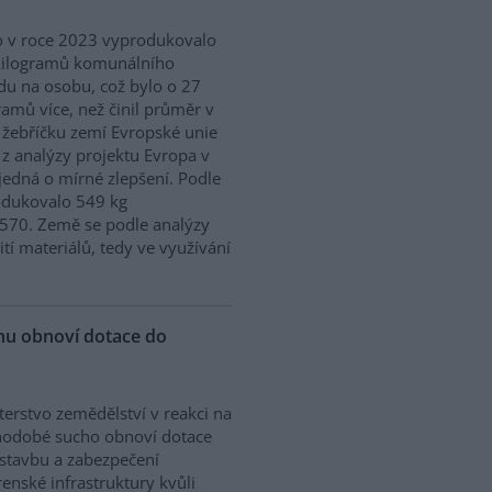
 v roce 2023 vyprodukovalo
kilogramů komunálního
u na osobu, což bylo o 27
ramů více, než činil průměr v
 žebříčku zemí Evropské unie
 z analýzy projektu Evropa v
edná o mírné zlepšení. Podle
odukovalo 549 kg
570. Země se podle analýzy
ití materiálů, tedy ve využívání
chu obnoví dotace do
terstvo zemědělství v reakci na
hodobé sucho obnoví dotace
stavbu a zabezpečení
enské infrastruktury kvůli