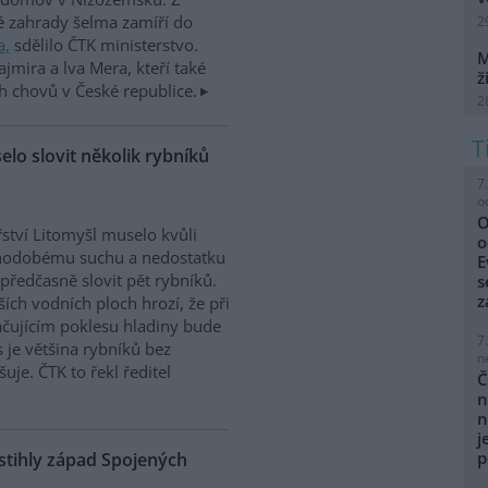
é zahrady šelma zamíří do
2
a,
sdělilo ČTK ministerstvo.
M
ajmira a lva Mera, kteří také
ž
h chovů v České republice.
2
elo slovit několik rybníků
7
o
O
ství Litomyšl muselo kvůli
o
hodobému suchu a nedostatku
E
předčasně slovit pět rybníků.
s
z
ších vodních ploch hrozí, že při
čujícím poklesu hladiny bude
7
s je většina rybníků bez
n
uje. ČTK to řekl ředitel
Č
n
n
j
p
stihly západ Spojených