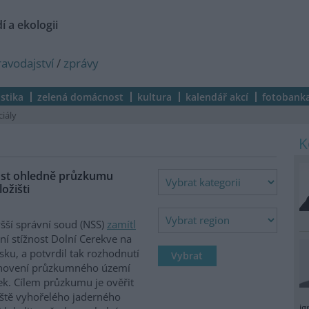
í a ekologii
ravodajství
/
zprávy
istika
zelená domácnost
kultura
kalendář akcí
fotobank
ciály
nost ohledně průzkumu
ožišti
šší správní soud (NSS)
zamítl
ní stížnost Dolní Cerekve na
vsku, a potvrdil tak rozhodnutí
anovení průzkumného území
k. Cílem průzkumu je ověřit
ště vyhořelého jaderného
ig