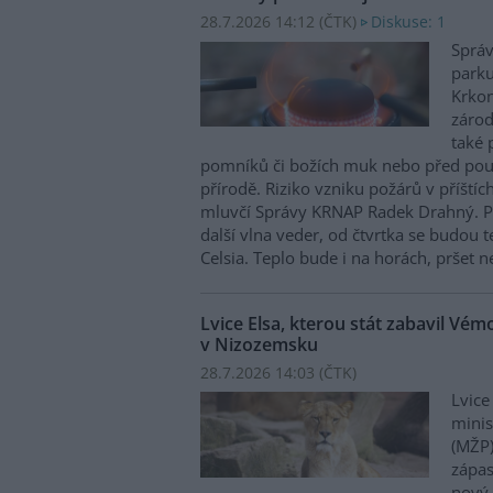
28.7.2026 14:12 (
ČTK
)
Diskuse: 1
Správ
parku
Krkon
zárod
také 
pomníků či božích muk nebo před pou
přírodě. Riziko vzniku požárů v příštíc
mluvčí Správy KRNAP Radek Drahný. P
další vlna veder, od čtvrtka se budou 
Celsia. Teplo bude i na horách, pršet 
Lvice Elsa, kterou stát zabavil Vé
v Nizozemsku
28.7.2026 14:03 (
ČTK
)
Lvice
minis
(MŽP)
zápas
nový