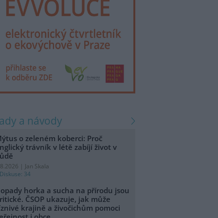
rady a návody
ýtus o zeleném koberci: Proč
nglický trávník v létě zabíjí život v
ůdě
.8.2026 | Jan Skala
Diskuse: 34
opady horka a sucha na přírodu jsou
ritické. ČSOP ukazuje, jak může
íznivé krajině a živočichům pomoci
eřejnost i obce