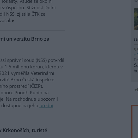
 lokality, všude se okolní
ez úspěchu. Stížnost Dolní
dil NSS, zjistila ČTK ze
začal.
ní univerzitu Brno za
sa
5.
Do
šší správní soud (NSS) potvrdil
Če
u 1,5 milionu korun, kterou v
b
2021 vyměřila Veterinární
rzitě Brno Česká inspekce
ního prostředí (ČIŽP).
re
oboře Poodří Kunín na
je. Na rozhodnutí upozornil
e dostupné na jeho
úřední
 Krkonoších, turisté