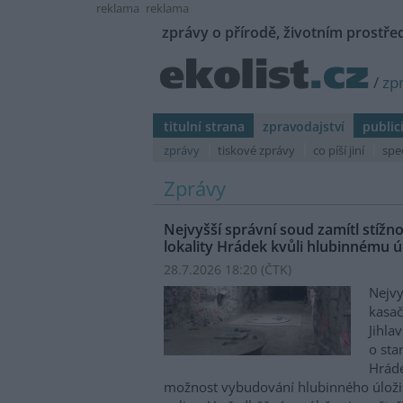
reklama
reklama
zprávy o přírodě, životním prostřed
/
zp
titulní strana
zpravodajství
public
zprávy
tiskové zprávy
co píší jiní
spe
Zprávy
Nejvyšší správní soud zamítl stíž
lokality Hrádek kvůli hlubinnému úl
28.7.2026 18:20 (
ČTK
)
Nejvy
kasač
Jihla
o st
Hráde
možnost vybudování hlubinného úloži