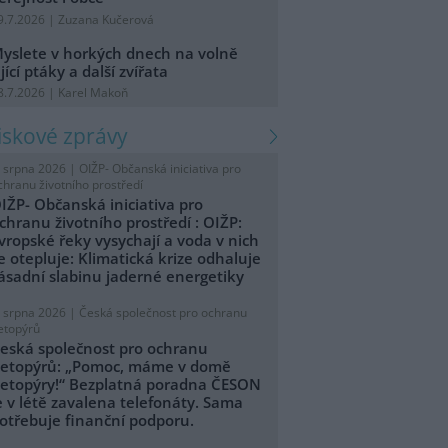
9.7.2026 | Zuzana Kučerová
yslete v horkých dnech na volně
ijící ptáky a další zvířata
8.7.2026 | Karel Makoň
tiskové zprávy
. srpna 2026 |
OIŽP- Občanská iniciativa pro
chranu životního prostředí
IŽP- Občanská iniciativa pro
chranu životního prostředí : OIŽP:
vropské řeky vysychají a voda v nich
e otepluje: Klimatická krize odhaluje
ásadní slabinu jaderné energetiky
. srpna 2026 |
Česká společnost pro ochranu
etopýrů
eská společnost pro ochranu
etopýrů: „Pomoc, máme v domě
etopýry!“ Bezplatná poradna ČESON
e v létě zavalena telefonáty. Sama
otřebuje finanční podporu.