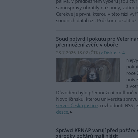
paliva. V předběžném výběru jsou čtyři
samosprávy obrátily na soudy, zatím b
Cerekve je první, kterou v této fázi vyří
soudních databází. Průzkum lokalit už 
Soud potvrdil pokutu pro Veterinár
přemnožení zvěře v oboře
28.7.2026 18:02 (
ČTK
)
Diskuse: 4
Nejvy
pokut
roce 
unive
život
Důvodem bylo přemnožení muflonů v 
Novojičínsku, kterou univerzita spravu
server Česká justice
, rozhodnutí NSS j
desce
.
Správci KRNAP varují před požáry v
zárodky požárů mají hlásit