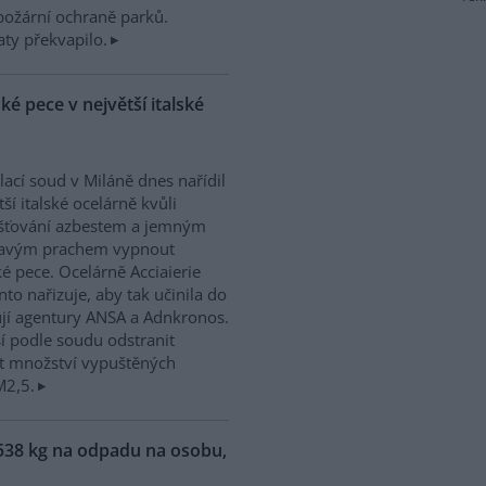
ipožární ochraně parků.
ty překvapilo.
é pece v největší italské
ací soud v Miláně dnes nařídil
tší italské ocelárně kvůli
šťování azbestem a jemným
tavým prachem vypnout
é pece. Ocelárně Acciaierie
anto nařizuje, aby tak učinila do
jí agentury ANSA a Adnkronos.
í podle soudu odstranit
žit množství vypuštěných
M2,5.
538 kg na odpadu na osobu,