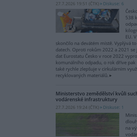
27.7.2026 19:51 (
ČTK
)
Diskuse: 6
Česko
538 
odpad
kilog
EU. V
skončilo na devátém místě. Vyplývá to
datech. Oproti rokům 2022 a 2021 se j
dat Eurostatu Česko v roce 2022 vypr
komunálního odpadu, o rok dříve pak 
také rychle zlepšuje v cirkulárním využ
recyklovaných materiálů.
Ministerstvo zemědělství kvůli su
vodárenské infrastruktury
27.7.2026 19:24 (
ČTK
)
Diskuse: 1
Minis
dlou
na vý
vodár