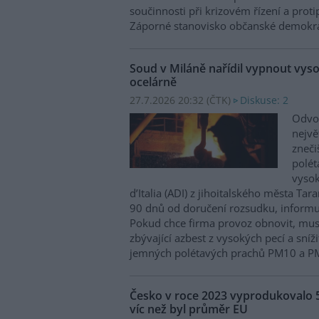
součinnosti při krizovém řízení a prot
Záporné stanovisko občanské demokra
Soud v Miláně nařídil vypnout vysok
ocelárně
27.7.2026 20:32 (
ČTK
)
Diskuse: 2
Odvol
nejvě
zneči
polé
vysok
d’Italia (ADI) z jihoitalského města Tar
90 dnů od doručení rozsudku, informu
Pokud chce firma provoz obnovit, mus
zbývající azbest z vysokých pecí a sní
jemných polétavých prachů PM10 a P
Česko v roce 2023 vyprodukovalo 
víc než byl průměr EU