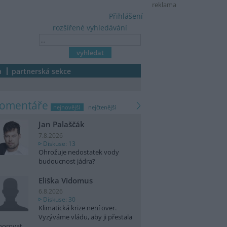
reklama
Přihlášení
rozšířené vyhledávání
a
partnerská sekce
komentáře
nejnovější
nejčtenější
Jan Palaščák
7.8.2026
Diskuse: 13
Ohrožuje nedostatek vody
budoucnost jádra?
Eliška Vidomus
6.8.2026
Diskuse: 30
Klimatická krize není over.
Vyzýváme vládu, aby ji přestala
norovat