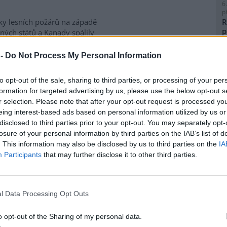
6
p
ky lesních požárů na západě
R
p
ných států a Kanady spálily
l
e kilometrů čtverečních půdy. V
ckém státě Oregon o víkendu
 -
Do Not Process My Personal Information
a desítka požárů podle
metrů čtverečních porostu,
to opt-out of the sale, sharing to third parties, or processing of your per
aci tisíců lidí. V provincii
formation for targeted advertising by us, please use the below opt-out s
dy mezitím propukly nové
8
r selection. Please note that after your opt-out request is processed y
K
m kterých udeřily v oblastech
eing interest-based ads based on personal information utilized by us or
O
le kanadského premiéra Marka
disclosed to third parties prior to your opt-out. You may separately opt-
dí k nejhorším v historii
9
losure of your personal information by third parties on the IAB’s list of
O
. This information may also be disclosed by us to third parties on the
IA
s
Participants
that may further disclose it to other third parties.
1
ážky, sucho bude kvůli
(
H
p
l Data Processing Opt Outs
a
ní sucho v Evropě vlivem
tické změny zesílilo. Přestože
o opt-out of the Sharing of my personal data.
y výrazněji neubývají, vyšší