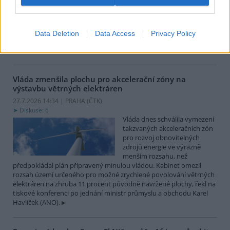
obnoví dotace na výstavbu a
zabezpečení vodárenské
infrastruktury kvůli zmírnění
negativních dopadů sucha a nedostatku vody. Resort navýší
Data Deletion
Data Access
Privacy Policy
původní částku dotace 1,1 miliardy korun o 400 milionů. Příjem
žádostí obnoví v pondělí 3. srpna.
Vláda zmenšila plochu pro akcelerační zóny na
výstavbu větrných elektráren
27.7.2026 14:34 | PRAHA (
ČTK
)
Diskuse: 6
Vláda dnes schválila vymezení
takzvaných akceleračních zón
pro rozvoj obnovitelných
zdrojů energie ve výrazně
menším rozsahu, než
předpokládal plán připravený minulou vládou. Kabinet omezil
rozsah území určeného pro možné zrychlené povolování větrných
elektráren na zhruba 11 procent původně navržené plochy, řekl na
tiskové konferenci po jednání ministr průmyslu a obchodu Karel
Havlíček (ANO).