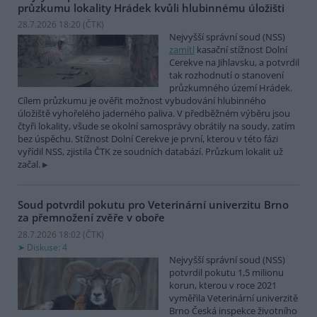
průzkumu lokality Hrádek kvůli hlubinnému úložišti
28.7.2026 18:20 (
ČTK
)
Nejvyšší správní soud (NSS)
zamítl
kasační stížnost Dolní
Cerekve na Jihlavsku, a potvrdil
tak rozhodnutí o stanovení
průzkumného území Hrádek.
Cílem průzkumu je ověřit možnost vybudování hlubinného
úložiště vyhořelého jaderného paliva. V předběžném výběru jsou
čtyři lokality, všude se okolní samosprávy obrátily na soudy, zatím
bez úspěchu. Stížnost Dolní Cerekve je první, kterou v této fázi
vyřídil NSS, zjistila ČTK ze soudních databází. Průzkum lokalit už
začal.
Soud potvrdil pokutu pro Veterinární univerzitu Brno
za přemnožení zvěře v oboře
28.7.2026 18:02 (
ČTK
)
Diskuse: 4
Nejvyšší správní soud (NSS)
potvrdil pokutu 1,5 milionu
korun, kterou v roce 2021
vyměřila Veterinární univerzitě
Brno Česká inspekce životního