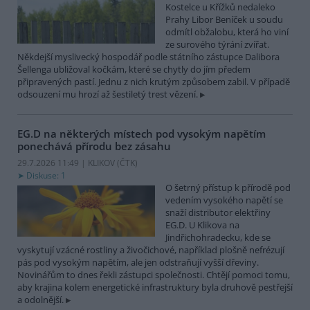
Kostelce u Křížků nedaleko
Prahy Libor Beníček u soudu
odmítl obžalobu, která ho viní
ze surového týrání zvířat.
Někdejší myslivecký hospodář podle státního zástupce Dalibora
Šellenga ubližoval kočkám, které se chytly do jím předem
připravených pastí. Jednu z nich krutým způsobem zabil. V případě
odsouzení mu hrozí až šestiletý trest vězení.
EG.D na některých místech pod vysokým napětím
ponechává přírodu bez zásahu
29.7.2026 11:49 | KLIKOV (
ČTK
)
Diskuse: 1
O šetrný přístup k přírodě pod
vedením vysokého napětí se
snaží distributor elektřiny
EG.D. U Klikova na
Jindřichohradecku, kde se
vyskytují vzácné rostliny a živočichové, například plošně nefrézují
pás pod vysokým napětím, ale jen odstraňují vyšší dřeviny.
Novinářům to dnes řekli zástupci společnosti. Chtějí pomoci tomu,
aby krajina kolem energetické infrastruktury byla druhově pestřejší
a odolnější.