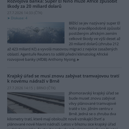
Rozvojová banka: Super El Niňo může Africe způsobit
škody za 20 miliard dolarů
27.7.2026 14:33 (
ČTK
)
Diskuse: 4
Blížící se jev nazývaný super El
Niňo pravděpodobně způsobí
postiženým africkým zemím
celkové škody ve výši deset až
20 miliard dolarů (zhruba 212
až 423 miliard Kč) a vyvolá masovou migraci z nejvíce zasažených
oblastí. Agentuře Reuters to sdělil přední klimatolog Africké
rozvojové banky (AfDB) Anthony Nyong.
Krajský úřad se musí znovu zabývat tramvajovou tratí
k novému nádraží v Brně
27.7.2026 14:15 | BRNO (
ČTK
)
Jihomoravský krajský úřad se
bude muset znovu zabývat
vlivy plánované tramvajové
tratě v tzv. jižním centru v
Brně. Jedná se o zhruba dva
kilometry tratí, které mají obsloužit nově vznikající čtvrť a
plánované nové hlavní nádraží. Letos v březnu sice krajský úřad