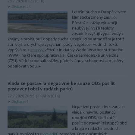
28.7.2026 01:22 (
ČTK
)
Diskuse: 54
Letošní sucho v Evropě vlivem
klimatické změny zesílilo.
Přestože srážky výrazněji
neubývají, vyšší teploty
zásadně zvyšují výpar vody z
krajiny a prohlubují dopady sucha. Oteplující se atmosféra je totiž
žíznivější a urychluje vysychání půdy, vegetace i vodních toků.
Vyplývá to z
analýzy
vědců z iniciativy World Weather Attribution
(WWA), na které spolupracovala i Česká zemědělská univerzita
(ČZU). Vědci zkoumali srážky, půdní vláhu a schopnost atmosféry
odpařovat vodu.
Vláda se postavila negativně ke snaze ODS posílit
postavení obcí v radách parků
27.7.2026 20:55 | PRAHA (
ČTK
)
Diskuse: 1
Negativní postoj dnes zaujala
vláda k návrhu poslanců
opoziční ODS, kteří chtějí
posílit postavení zástupců obcí
a krajů v radách národních
parků. Vyplývá to z
výsledků
zasedání. Osm občanských