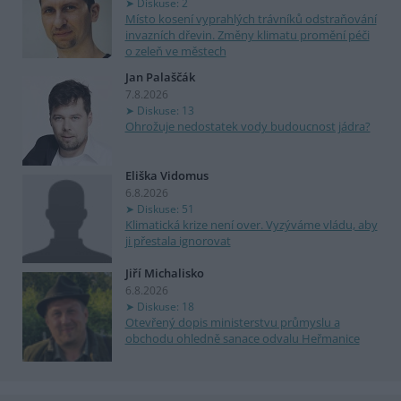
Diskuse: 2
Místo kosení vyprahlých trávníků odstraňování
invazních dřevin. Změny klimatu promění péči
o zeleň ve městech
Jan Palaščák
7.8.2026
Diskuse: 13
Ohrožuje nedostatek vody budoucnost jádra?
Eliška Vidomus
6.8.2026
Diskuse: 51
Klimatická krize není over. Vyzýváme vládu, aby
ji přestala ignorovat
Jiří Michalisko
6.8.2026
Diskuse: 18
Otevřený dopis ministerstvu průmyslu a
obchodu ohledně sanace odvalu Heřmanice