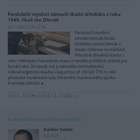
Pardubičtí myslivci obnovili školicí středisko z roku
1949, říkali mu Dřevák
26.7.2026 15:59 (
ČTK
)
Pardubičtí myslivci
zmodernizovali školicí
středisko zvané Dřevák v
areálu střelnice na Hůrkách.
Původně dřevěná stavba z
roku 1949 byla v havarijním stavu a neměla potřebné zázemí pro
konání akcí. Za necelý rok ji nahradila minimalistická
nízkoenergetická stavba s kapacitou až 100 lidí. ČTK to řekl
předseda myslivecké rady Okresního mysliveckého spolku
František Dittrich.
«
|
1
|
..
|
3
|
4
|
5
|
6
|
7
|
..
|
1581
|
»
komentáře
nejnovější
nejčtenější
Dalibor Dostál
8.8.2026