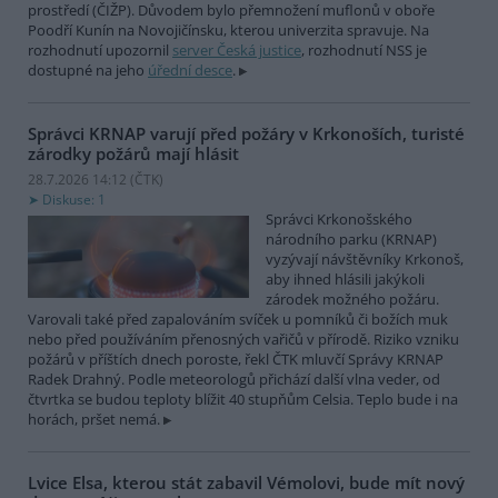
prostředí (ČIŽP). Důvodem bylo přemnožení muflonů v oboře
Poodří Kunín na Novojičínsku, kterou univerzita spravuje. Na
rozhodnutí upozornil
server Česká justice
, rozhodnutí NSS je
dostupné na jeho
úřední desce
.
Správci KRNAP varují před požáry v Krkonoších, turisté
zárodky požárů mají hlásit
28.7.2026 14:12 (
ČTK
)
Diskuse: 1
Správci Krkonošského
národního parku (KRNAP)
vyzývají návštěvníky Krkonoš,
aby ihned hlásili jakýkoli
zárodek možného požáru.
Varovali také před zapalováním svíček u pomníků či božích muk
nebo před používáním přenosných vařičů v přírodě. Riziko vzniku
požárů v příštích dnech poroste, řekl ČTK mluvčí Správy KRNAP
Radek Drahný. Podle meteorologů přichází další vlna veder, od
čtvrtka se budou teploty blížit 40 stupňům Celsia. Teplo bude i na
horách, pršet nemá.
Lvice Elsa, kterou stát zabavil Vémolovi, bude mít nový