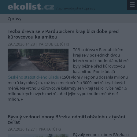
☰
/
zpravodajství
/
zprávy
Zprávy
Těžba dřeva se v Pardubickém kraji blíží době před
kůrovcovou kalamitou
29.7.2026 14:28 | PARDUBICE (
ČTK
)
Těžba dřeva v Pardubickém
kraji se v posledních dvou
letech vrací k hodnotám, které
byly běžné před kůrovcovou
kalamitou. Podle údajů
Českého statistického úřadu
(ČSÚ) vloni v regionu dosáhla milionu
metrů krychlových, což bylo meziročně o 9000 metrů krychlových
méně. Na vrcholu kůrovcové kalamity se v kraji těžilo i více než 1,6
milionu krychlových metrů, před jejím vypuknutím méně než
milion.
Bývalý vedoucí obory Březka odmítl obžalobu z týrání
zvířat
29.7.2026 12:27 | PRAHA (
ČTK
)
Bývalý vedoucí obory Březka u