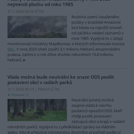
nejmenší plochu od roku 1985
27.7.2026 00:50 (
ČTK
)
Rozloha území zasaženého
požáry v brazilské Amazonii
loni klesla na nejnižší úroveň
od začátku vedení záznamů v
roce 1985. Vyplývá to z údajů
monitorovací iniciativy MapBiomas, o kterých informovala stanice
BBC
. V roce 2025 oheň zasáhl 3,1 milionu hektarů amazonského
pralesa, zatímco o rok dříve shořelo rekordních 15,8 milionu
hektarů.
Vláda možná bude neutrální ke snaze ODS posílit
postavení obcí v radách parků
27.7.2026 00:15 | PRAHA (
ČTK
)
Diskuse: 2
Neutrální postoj možná
zaujme vláda k návrhu
poslanců opoziční ODS, kteří
chtějí posílit postavení
zástupců obcí a krajů v radách
národních parků. Vyplývá to z předkládací zprávy na vládním
webu. Věcně příslušné ministerstvo životního prostředí podle ní