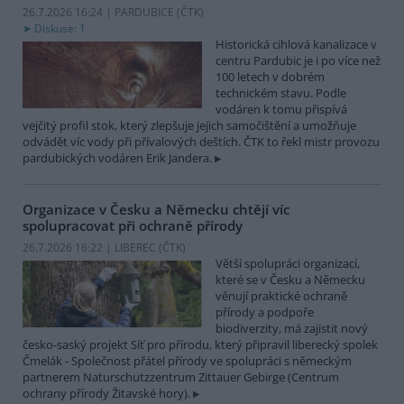
26.7.2026 16:24 | PARDUBICE (
ČTK
)
Diskuse: 1
Historická cihlová kanalizace v
centru Pardubic je i po více než
100 letech v dobrém
technickém stavu. Podle
vodáren k tomu přispívá
vejčitý profil stok, který zlepšuje jejich samočištění a umožňuje
odvádět víc vody při přívalových deštích. ČTK to řekl mistr provozu
pardubických vodáren Erik Jandera.
Organizace v Česku a Německu chtějí víc
spolupracovat při ochraně přírody
26.7.2026 16:22 | LIBEREC (
ČTK
)
Větší spolupráci organizací,
které se v Česku a Německu
věnují praktické ochraně
přírody a podpoře
biodiverzity, má zajistit nový
česko-saský projekt Síť pro přírodu, který připravil liberecký spolek
Čmelák - Společnost přátel přírody ve spolupráci s německým
partnerem Naturschutzzentrum Zittauer Gebirge (Centrum
ochrany přírody Žitavské hory).