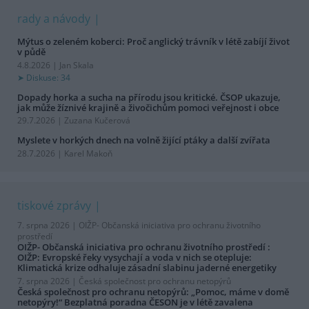
rady a návody
Mýtus o zeleném koberci: Proč anglický trávník v létě zabíjí život
v půdě
4.8.2026 | Jan Skala
Diskuse: 34
Dopady horka a sucha na přírodu jsou kritické. ČSOP ukazuje,
jak může žíznivé krajině a živočichům pomoci veřejnost i obce
29.7.2026 | Zuzana Kučerová
Myslete v horkých dnech na volně žijící ptáky a další zvířata
28.7.2026 | Karel Makoň
tiskové zprávy
7. srpna 2026 |
OIŽP- Občanská iniciativa pro ochranu životního
prostředí
OIŽP- Občanská iniciativa pro ochranu životního prostředí :
OIŽP: Evropské řeky vysychají a voda v nich se otepluje:
Klimatická krize odhaluje zásadní slabinu jaderné energetiky
7. srpna 2026 |
Česká společnost pro ochranu netopýrů
Česká společnost pro ochranu netopýrů: „Pomoc, máme v domě
netopýry!“ Bezplatná poradna ČESON je v létě zavalena