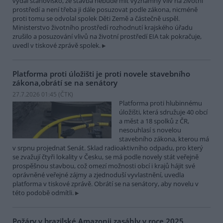
vydal stanovisko, že stavba nebude mít významný vliv na životní
prostředí a není třeba ji dále posuzovat podle zákona, nicméně
proti tomu se odvolal spolek Děti Země a částečně uspěl.
Ministerstvo životního prostředí rozhodnutí krajského úřadu
zrušilo a posuzování vlivů na životní prostředí EIA tak pokračuje,
uvedl v tiskové zprávě spolek.
Platforma proti úložišti je proti novele stavebního
zákona,obrátí se na senátory
27.7.2026 01:45 (
ČTK
)
Platforma proti hlubinnému
úložišti, která sdružuje 40 obcí
a měst a 18 spolků z ČR,
nesouhlasí s novelou
stavebního zákona, kterou má
v srpnu projednat Senát. Sklad radioaktivního odpadu, pro který
se zvažují čtyři lokality v Česku, se má podle novely stát veřejně
prospěšnou stavbou, což omezí možnosti obcí i krajů hájit své
oprávněné veřejné zájmy a zjednoduší vyvlastnění, uvedla
platforma v tiskové zprávě. Obrátí se na senátory, aby novelu v
této podobě odmítli.
Požáry v brazilské Amazonii zasáhly v roce 2025