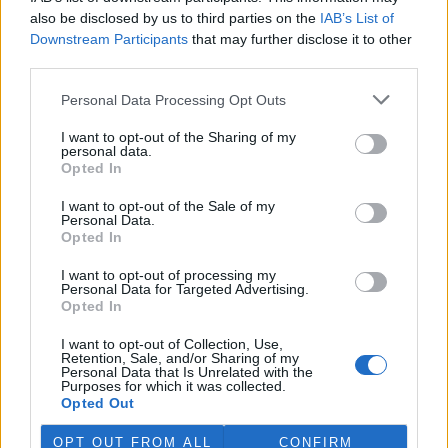
also be disclosed by us to third parties on the
IAB’s List of
Česko v roce 2023 vyprodukovalo 538 kg na odpadu
Downstream Participants
that may further disclose it to other
na osobu, víc než byl průměr EU
third parties.
27.7.2026 19:51 (
ČTK
)
Diskuse: 6
Personal Data Processing Opt Outs
Česko v roce 2023
vyprodukovalo 538 kilogramů
I want to opt-out of the Sharing of my
komunálního odpadu na
personal data.
osobu, což bylo o 27 kilogramů
Opted In
více, než činil průměr v EU. V
žebříčku zemí Evropské unie skončilo na devátém místě. Vyplývá
I want to opt-out of the Sale of my
to z analýzy projektu Evropa v datech. Oproti rokům 2022 a 2021
Personal Data.
se jedná o mírné zlepšení. Podle dat Eurostatu Česko v roce 2022
Opted In
vyprodukovalo 549 kg komunálního odpadu, o rok dříve pak 570.
Země se podle analýzy také rychle zlepšuje v cirkulárním využití
I want to opt-out of processing my
materiálů, tedy ve využívání recyklovaných materiálů.
Personal Data for Targeted Advertising.
Opted In
Ministerstvo zemědělství kvůli suchu obnoví dotace do
I want to opt-out of Collection, Use,
vodárenské infrastruktury
Retention, Sale, and/or Sharing of my
Personal Data that Is Unrelated with the
27.7.2026 19:24 (
ČTK
)
Purposes for which it was collected.
Diskuse: 1
Opted Out
Ministerstvo zemědělství v
reakci na dlouhodobé sucho
OPT OUT FROM ALL
CONFIRM