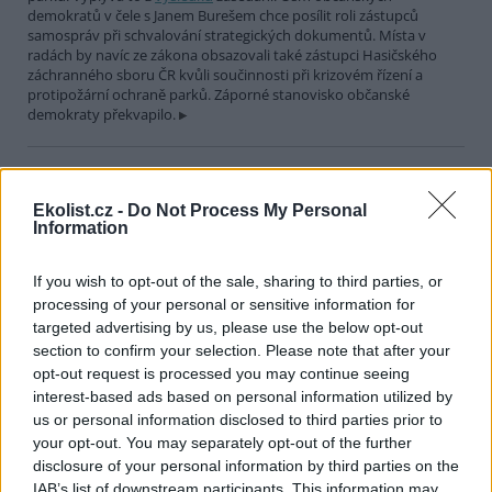
demokratů v čele s Janem Burešem chce posílit roli zástupců
samospráv při schvalování strategických dokumentů. Místa v
radách by navíc ze zákona obsazovali také zástupci Hasičského
záchranného sboru ČR kvůli součinnosti při krizovém řízení a
protipožární ochraně parků. Záporné stanovisko občanské
demokraty překvapilo.
Soud v Miláně nařídil vypnout vysoké pece v největší
italské ocelárně
Ekolist.cz -
Do Not Process My Personal
27.7.2026 20:32 (
ČTK
)
Information
Diskuse: 2
Odvolací soud v Miláně dnes
nařídil největší italské ocelárně
If you wish to opt-out of the sale, sharing to third parties, or
kvůli znečišťování azbestem a
processing of your personal or sensitive information for
jemným polétavým prachem
targeted advertising by us, please use the below opt-out
vypnout vysoké pece.
section to confirm your selection. Please note that after your
Ocelárně Acciaierie d’Italia (ADI) z jihoitalského města Taranto
opt-out request is processed you may continue seeing
nařizuje, aby tak učinila do 90 dnů od doručení rozsudku, informují
interest-based ads based on personal information utilized by
agentury ANSA a Adnkronos. Pokud chce firma provoz obnovit,
musí podle soudu odstranit zbývající azbest z vysokých pecí a
us or personal information disclosed to third parties prior to
snížit množství vypuštěných jemných polétavých prachů PM10 a
your opt-out. You may separately opt-out of the further
PM2,5.
disclosure of your personal information by third parties on the
IAB’s list of downstream participants. This information may