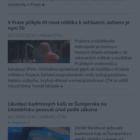
univerzity v Praze.
V Praze přibyla tři nová mlžítka k ochlazení, zařízení je
nyní 50
28.7.2026 20:32 | PRAHA (
ČTK
)
Pražané a návštěvníci
metropole se mohou v
horkých dnech ochladit u 50
takzvaných mlžítek a osvěžítek
Pražských vodovodů a
kanalizací (PVK). Od května společnost jejich síť rozšířila o tři nová
mlžítka v Praze 4. Zařízení rozprašováním vody snižují pocitovou
teplotu vzduchu, zvyšují vlhkost a omezují prašnost. ČTK to sdělil
mluvčí firmy Tomáš Mrázek.
Likvidaci kadmiových kalů ze Šumperska na
Litoměřicku posoudí úřad podle zákona
28.7.2026 19:44 | LUKAVEC (
ČTK
)
Diskuse: 2
Záměr likvidovat jedovaté
kadmiové kaly ze Šumperska v
areálu skládky Lukavec na