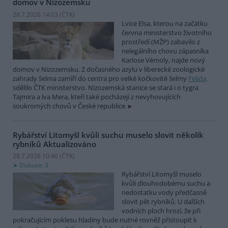
domov v Nizozemsku
28.7.2026 14:03 (
ČTK
)
Lvice Elsa, kterou na začátku
června ministerstvo životního
prostředí (MŽP) zabavilo z
nelegálního chovu zápasníka
Karlose Vémoly, najde nový
domov v Nizozemsku. Z dočasného azylu v liberecké zoologické
zahrady šelma zamíří do centra pro velké kočkovité šelmy
Felida,
sdělilo ČTK ministerstvo. Nizozemská stanice se stará i o tygra
Tajmira a lva Mera, kteří také pocházejí z nevyhovujících
soukromých chovů v České republice.
Rybářství Litomyšl kvůli suchu muselo slovit několik
rybníků
Aktualizováno
28.7.2026 10:40 (
ČTK
)
Diskuse: 3
Rybářství Litomyšl muselo
kvůli dlouhodobému suchu a
nedostatku vody předčasně
slovit pět rybníků. U dalších
vodních ploch hrozí, že při
pokračujícím poklesu hladiny bude nutné rovněž přistoupit k