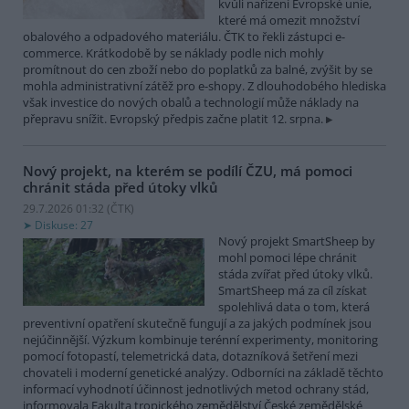
kvůli nařízení Evropské unie,
které má omezit množství
obalového a odpadového materiálu. ČTK to řekli zástupci e-
commerce. Krátkodobě by se náklady podle nich mohly
promítnout do cen zboží nebo do poplatků za balné, zvýšit by se
mohla administrativní zátěž pro e-shopy. Z dlouhodobého hlediska
však investice do nových obalů a technologií může náklady na
přepravu snížit. Evropský předpis začne platit 12. srpna.
Nový projekt, na kterém se podílí ČZU, má pomoci
chránit stáda před útoky vlků
29.7.2026 01:32 (
ČTK
)
Diskuse: 27
Nový projekt SmartSheep by
mohl pomoci lépe chránit
stáda zvířat před útoky vlků.
SmartSheep má za cíl získat
spolehlivá data o tom, která
preventivní opatření skutečně fungují a za jakých podmínek jsou
nejúčinnější. Výzkum kombinuje terénní experimenty, monitoring
pomocí fotopastí, telemetrická data, dotazníková šetření mezi
chovateli i moderní genetické analýzy. Odborníci na základě těchto
informací vyhodnotí účinnost jednotlivých metod ochrany stád,
informovala Fakulta tropického zemědělství České zemědělské