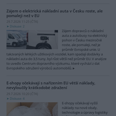
Zájem o elektrická nákladní auta v Česku roste, ale
pomaleji než v EU
29.7.2026 11:25 (
ČTK
)
Diskuse: 2
Zájem dopravců o nákladní
auta a autobusy na elektrický
pohon v Česku meziročně
roste, ale pomaleji, než je
průměr Evropské unie. U
takzvaných lehkých užitkových vozidel, kam spadají dodávky a
nákladní auta do 3,5 tuny, byl růst větší než průměr EU. V analýze
to uvedlo Centrum dopravního výzkumu, které vychází z dat
Evropského sdružení výrobců automobilů.
E-shopy očekávají s nařízením EU větší náklady,
nevyloučily krátkodobé zdražení
29.7.2026 10:20 (
ČTK
)
Diskuse: 4
E-shopy očekávají vyšší
náklady na nové obaly,
technologie a úpravy logistiky