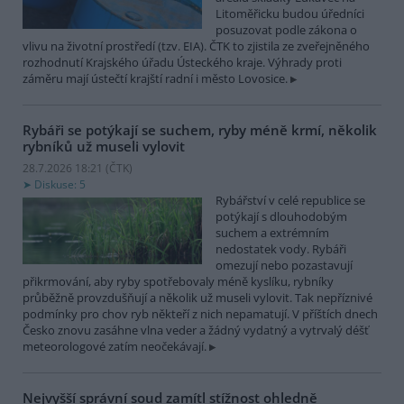
Litoměřicku budou úředníci
posuzovat podle zákona o
vlivu na životní prostředí (tzv. EIA). ČTK to zjistila ze zveřejněného
rozhodnutí Krajského úřadu Ústeckého kraje. Výhrady proti
záměru mají ústečtí krajští radní i město Lovosice.
Rybáři se potýkají se suchem, ryby méně krmí, několik
rybníků už museli vylovit
28.7.2026 18:21 (
ČTK
)
Diskuse: 5
Rybářství v celé republice se
potýkají s dlouhodobým
suchem a extrémním
nedostatek vody. Rybáři
omezují nebo pozastavují
přikrmování, aby ryby spotřebovaly méně kyslíku, rybníky
průběžně provzdušňují a několik už museli vylovit. Tak nepříznivé
podmínky pro chov ryb někteří z nich nepamatují. V příštích dnech
Česko znovu zasáhne vlna veder a žádný vydatný a vytrvalý déšť
meteorologové zatím neočekávají.
Nejvyšší správní soud zamítl stížnost ohledně