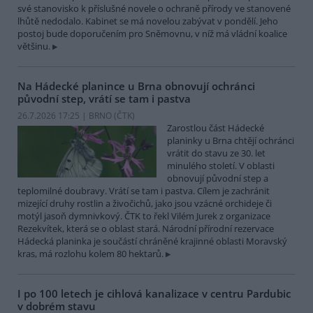
své stanovisko k příslušné novele o ochraně přírody ve stanovené
lhůtě nedodalo. Kabinet se má novelou zabývat v pondělí. Jeho
postoj bude doporučením pro Sněmovnu, v níž má vládní koalice
většinu.
Na Hádecké planince u Brna obnovují ochránci
původní step, vrátí se tam i pastva
26.7.2026 17:25 | BRNO (
ČTK
)
Zarostlou část Hádecké
planinky u Brna chtějí ochránci
vrátit do stavu ze 30. let
minulého století. V oblasti
obnovují původní step a
teplomilné doubravy. Vrátí se tam i pastva. Cílem je zachránit
mizející druhy rostlin a živočichů, jako jsou vzácné orchideje či
motýl jasoň dymnivkový. ČTK to řekl Vilém Jurek z organizace
Rezekvítek, která se o oblast stará. Národní přírodní rezervace
Hádecká planinka je součástí chráněné krajinné oblasti Moravský
kras, má rozlohu kolem 80 hektarů.
I po 100 letech je cihlová kanalizace v centru Pardubic
v dobrém stavu