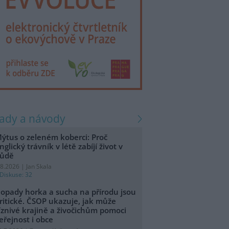
rady a návody
ýtus o zeleném koberci: Proč
nglický trávník v létě zabíjí život v
ůdě
.8.2026 | Jan Skala
Diskuse: 32
opady horka a sucha na přírodu jsou
ritické. ČSOP ukazuje, jak může
íznivé krajině a živočichům pomoci
eřejnost i obce