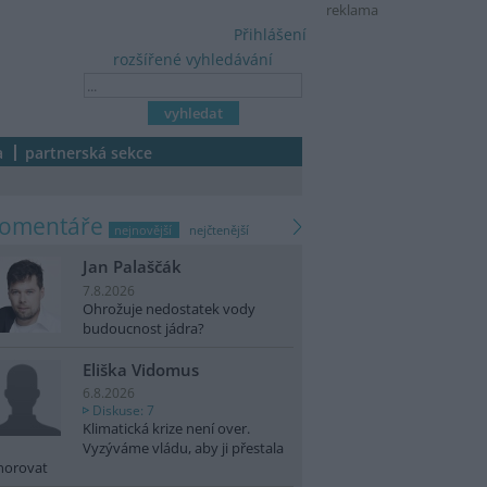
reklama
Přihlášení
rozšířené vyhledávání
a
partnerská sekce
komentáře
nejnovější
nejčtenější
Jan Palaščák
7.8.2026
Ohrožuje nedostatek vody
budoucnost jádra?
Eliška Vidomus
6.8.2026
Diskuse: 7
Klimatická krize není over.
Vyzýváme vládu, aby ji přestala
norovat