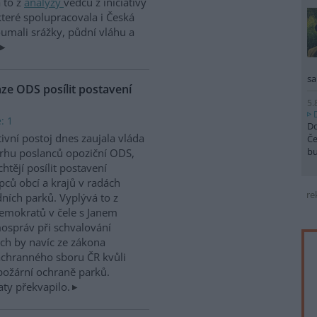
 to z
analýzy
vědců z iniciativy
teré spolupracovala i Česká
oumali srážky, půdní vláhu a
sa
aze ODS posílit postavení
5.
: 1
Do
ivní postoj dnes zaujala vláda
Če
b
rhu poslanců opoziční ODS,
chtějí posílit postavení
pců obcí a krajů v radách
re
ních parků. Vyplývá to z
mokratů v čele s Janem
mospráv při schvalování
ch by navíc ze zákona
áchranného sboru ČR kvůli
ipožární ochraně parků.
ty překvapilo.