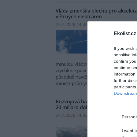
Vláda zmenšila plochu pro akceler
větrných elektráren
27.7.2026 14:34 | PRAHA (
ČTK
)
Diskuse
Vláda
Ekolist.cz
takzv
rozvo
If you wish 
ve vý
sensitive in
předp
confirm you
minulou vládou. Kabinet omezil rozs
continue se
zrychlené povolování větrných elektrá
information 
původně navržené plochy, řekl na tisk
further disc
ministr průmyslu a obchodu Karel Havl
participants
Downstream 
Rozvojová banka: Super El Niňo mů
20 miliard dolarů
27.7.2026 14:33 (
ČTK
)
Diskuse: 3
Persona
Blíží
prav
I want t
post