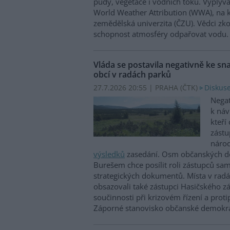
půdy, vegetace i vodních toků. Vyplývá
World Weather Attribution (WWA), na k
zemědělská univerzita (ČZU). Vědci zk
schopnost atmosféry odpařovat vodu.
Vláda se postavila negativně ke sn
obcí v radách parků
27.7.2026 20:55 | PRAHA (
ČTK
)
Diskuse
Negat
k náv
kteří 
zástu
národ
výsledků
zasedání. Osm občanských de
Burešem chce posílit roli zástupců sa
strategických dokumentů. Místa v radá
obsazovali také zástupci Hasičského z
součinnosti při krizovém řízení a prot
Záporné stanovisko občanské demokra