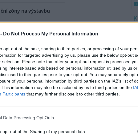
ační zóny na výstavbu
: 6
8
 dnes schválila vymezení
 -
Do Not Process My Personal Information
K
aných akceleračních zón pro
O
j obnovitelných zdrojů energie
to opt-out of the sale, sharing to third parties, or processing of your per
9
razně menším rozsahu, než
O
formation for targeted advertising by us, please use the below opt-out s
okládal plán připravený
s
r selection. Please note that after your opt-out request is processed y
ah území určeného pro možné
eing interest-based ads based on personal information utilized by us or
1
ren na zhruba 11 procent
disclosed to third parties prior to your opt-out. You may separately opt-
(
ové konferenci po jednání
losure of your personal information by third parties on the IAB’s list of
H
íček (ANO).
p
. This information may also be disclosed by us to third parties on the
IA
a
Participants
that may further disclose it to other third parties.
že Africe způsobit škody za
l Data Processing Opt Outs
cí se jev nazývaný super El Niňo
děpodobně způsobí
o opt-out of the Sharing of my personal data.
iženým africkým zemím