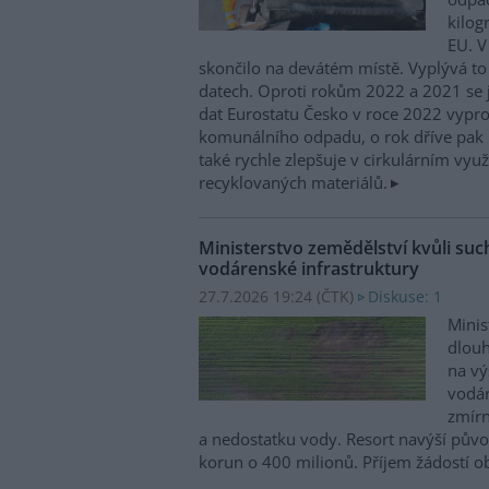
kilog
EU. V
skončilo na devátém místě. Vyplývá to
datech. Oproti rokům 2022 a 2021 se j
dat Eurostatu Česko v roce 2022 vypr
komunálního odpadu, o rok dříve pak 
také rychle zlepšuje v cirkulárním využ
recyklovaných materiálů.
Ministerstvo zemědělství kvůli su
vodárenské infrastruktury
27.7.2026 19:24 (
ČTK
)
Diskuse: 1
Minis
dlou
na vý
vodár
zmírn
a nedostatku vody. Resort navýší půvo
korun o 400 milionů. Příjem žádostí ob