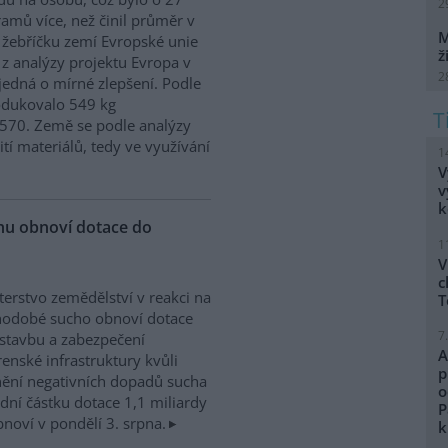
2
ramů více, než činil průměr v
M
 žebříčku zemí Evropské unie
ž
 z analýzy projektu Evropa v
2
edná o mírné zlepšení. Podle
odukovalo 549 kg
570. Země se podle analýzy
ití materiálů, tedy ve využívání
1
V
v
k
chu obnoví dotace do
1
V
c
terstvo zemědělství v reakci na
T
hodobé sucho obnoví dotace
7
stavbu a zabezpečení
A
enské infrastruktury kvůli
p
ění negativních dopadů sucha
o
dní částku dotace 1,1 miliardy
P
noví v pondělí 3. srpna.
k