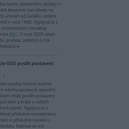
ha území zasaženého požáry v
lské Amazonii loni klesla na
žší úroveň od začátku vedení
mů v roce 1985. Vyplývá to z
 monitorovací iniciativy
anice
BBC
. V roce 2025 oheň
ho pralesa, zatímco o rok
 hektarů.
ze ODS posílit postavení
: 2
ální postoj možná zaujme
 k návrhu poslanců opoziční
kteří chtějí posílit postavení
pců obcí a krajů v radách
ních parků. Vyplývá to z
ěcně příslušné ministerstvo
visko k příslušné novele o
edodalo. Kabinet se má