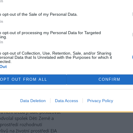
In
vé škody ve výši deset až 20
rd dolarů (zhruba 212 až 423
o opt-out of the Sale of my Personal Data.
 nejvíce zasažených oblastí.
In
atolog Africké rozvojové banky
to opt-out of processing my Personal Data for Targeted
ing.
In
t tramvajovou tratí k
o opt-out of Collection, Use, Retention, Sale, and/or Sharing
ersonal Data that Is Unrelated with the Purposes for which it
lected.
Out
oravský krajský úřad se bude
 znovu zabývat vlivy
OPT OUT FROM ALL
CONFIRM
vané tramvajové tratě v tzv.
m centru v Brně. Jedná se o
a dva kilometry tratí, které
plánované nové hlavní nádraží.
Data Deletion
Data Access
Privacy Policy
rek
 stanovisko, že stavba nebude
a není třeba ji dále posuzovat
odvolal spolek Děti Země a
 prostředí rozhodnutí
livů na životní prostředí EIA