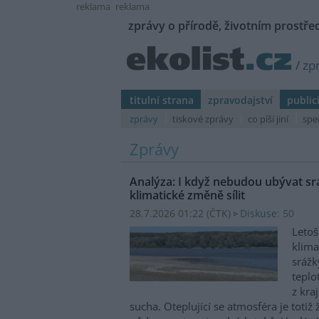
reklama
reklama
zprávy o přírodě, životním prostřed
/
zp
titulní strana
zpravodajství
public
zprávy
tiskové zprávy
co píší jiní
spe
Zprávy
Analýza: I když nebudou ubývat sr
klimatické změně sílit
28.7.2026 01:22 (
ČTK
)
Diskuse: 50
Letoš
klima
srážk
teplo
z kra
sucha. Oteplující se atmosféra je totiž 