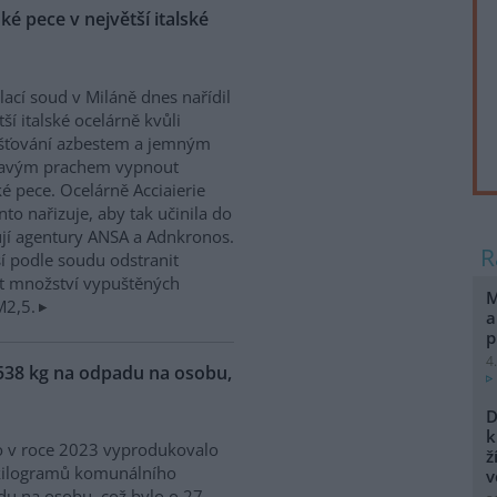
é pece v největší italské
ací soud v Miláně dnes nařídil
tší italské ocelárně kvůli
šťování azbestem a jemným
tavým prachem vypnout
é pece. Ocelárně Acciaierie
anto nařizuje, aby tak učinila do
jí agentury ANSA a Adnkronos.
í podle soudu odstranit
žit množství vypuštěných
M
M2,5.
a
p
4
538 kg na odpadu na osobu,
D
k
 v roce 2023 vyprodukovalo
ž
kilogramů komunálního
v
u na osobu, což bylo o 27