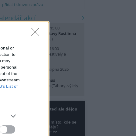
přidat tiskovou zprávu
kalendář akcí
. srpna 2026 (sobota) 14:00 - 15:00
omentované prohlídky výstavy Rostlinná
dysea
(Přednášky a diskuse, )
sonal or
. srpna 2026 (neděle) 10:00 - 16:00
slava Světového dne lvů
(Festivaly a
ection to
lavnosti, Praha 7 )
ou may
 personal
0. srpna 2026 (pondělí) - 14. srpna 2026
out of the
pátek)
 downstream
rajeme si v Pralese - 2. turnus
říměstského letního tábora
(Tábory, výlety
B’s List of
 pobytové akce, Praha 19 )