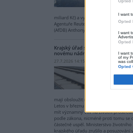
Opted 
celko
milia
I want t
miliard Kč) a vyvolá masovou migraci z
Opted 
Agentuře Reuters to sdělil přední klim
(AfDB) Anthony Nyong.
I want 
Advertis
Opted 
Krajský úřad se musí znovu zabýva
novému nádraží v Brně
I want t
of my P
27.7.2026 14:15 | BRNO (
ČTK
)
was col
Opted 
Jihom
muset
pláno
jižní
zhrub
mají obsloužit nově vznikající čtvrť a 
Letos v březnu sice krajský úřad vydal
mít významný vliv na životní prostředí 
podle zákona, nicméně proti tomu se 
částečně uspěl. Ministerstvo životního
krajského úřadu zrušilo a posuzování v