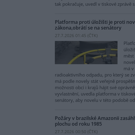
tak pokračuje, uvedl v tiskové zprávě 
Platforma proti úložišti je proti n
zákona,obrátí se na senátory
27.7.2026 01:45 (
ČTK
)
Platf
úloži
měst 
novel
má v 
radioaktivního odpadu, pro který se zva
má podle novely stát veřejně prospěš
možnosti obcí i krajů hájit své oprávn
vyvlastnění, uvedla platforma v tiskov
senátory, aby novelu v této podobě odm
Požáry v brazilské Amazonii zasáhl
plochu od roku 1985
27.7.2026 00:50 (
ČTK
)