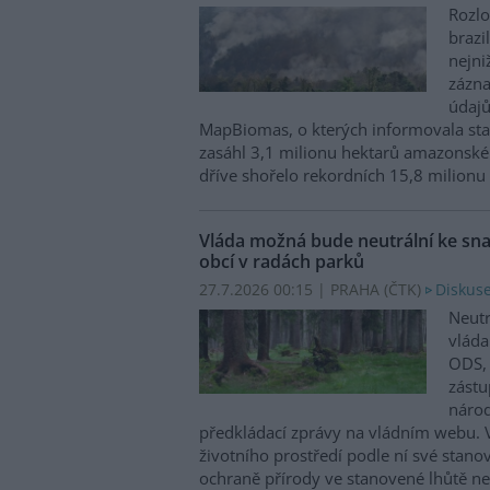
Rozlo
brazi
nejni
zázna
údajů
MapBiomas, o kterých informovala st
zasáhl 3,1 milionu hektarů amazonské
dříve shořelo rekordních 15,8 milionu
Vláda možná bude neutrální ke sna
obcí v radách parků
27.7.2026 00:15 | PRAHA (
ČTK
)
Diskuse
Neutr
vláda
ODS, 
zástu
národ
předkládací zprávy na vládním webu. V
životního prostředí podle ní své stano
ochraně přírody ve stanovené lhůtě n