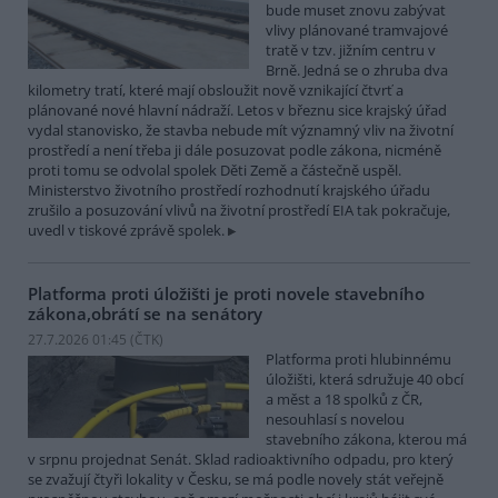
bude muset znovu zabývat
vlivy plánované tramvajové
tratě v tzv. jižním centru v
Brně. Jedná se o zhruba dva
kilometry tratí, které mají obsloužit nově vznikající čtvrť a
plánované nové hlavní nádraží. Letos v březnu sice krajský úřad
vydal stanovisko, že stavba nebude mít významný vliv na životní
prostředí a není třeba ji dále posuzovat podle zákona, nicméně
proti tomu se odvolal spolek Děti Země a částečně uspěl.
Ministerstvo životního prostředí rozhodnutí krajského úřadu
zrušilo a posuzování vlivů na životní prostředí EIA tak pokračuje,
uvedl v tiskové zprávě spolek.
Platforma proti úložišti je proti novele stavebního
zákona,obrátí se na senátory
27.7.2026 01:45 (
ČTK
)
Platforma proti hlubinnému
úložišti, která sdružuje 40 obcí
a měst a 18 spolků z ČR,
nesouhlasí s novelou
stavebního zákona, kterou má
v srpnu projednat Senát. Sklad radioaktivního odpadu, pro který
se zvažují čtyři lokality v Česku, se má podle novely stát veřejně