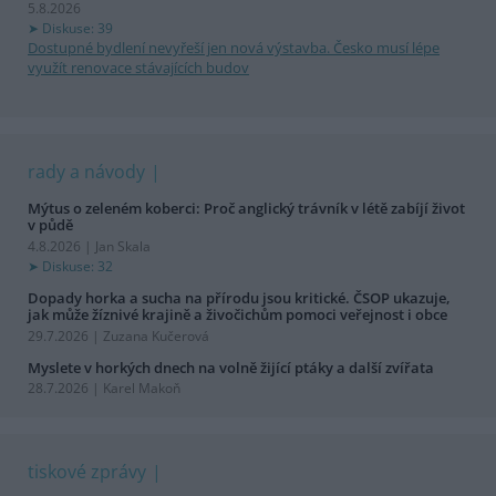
5.8.2026
Diskuse: 39
Dostupné bydlení nevyřeší jen nová výstavba. Česko musí lépe
využít renovace stávajících budov
rady a návody
Mýtus o zeleném koberci: Proč anglický trávník v létě zabíjí život
v půdě
4.8.2026 | Jan Skala
Diskuse: 32
Dopady horka a sucha na přírodu jsou kritické. ČSOP ukazuje,
jak může žíznivé krajině a živočichům pomoci veřejnost i obce
29.7.2026 | Zuzana Kučerová
Myslete v horkých dnech na volně žijící ptáky a další zvířata
28.7.2026 | Karel Makoň
tiskové zprávy