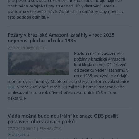
prospěšnou stavbou, což omezí možnosti obcí i krajů hájit své
oprávněné veřejné zájmy a zjednoduší vyvlastnění, uvedla
platforma v tiskové zprávě. Obrátí se na senátory, aby novelu v
této podobě odmítli.
Požáry v brazilské Amazonii zasáhly v roce 2025
nejmenší plochu od roku 1985
27.7.2026 00:50 (
ČTK
)
Rozloha území zasaženého
požáry v brazilské Amazonii
loni klesla na nejnižší úroveň
od začátku vedení záznamů v
roce 1985. Vyplývá to z údajů
monitorovací iniciativy MapBiomas, o kterých informovala stanice
BBC
. V roce 2025 oheň zasáhl 3,1 milionu hektarů amazonského
pralesa, zatímco o rok dříve shořelo rekordních 15,8 milionu
hektarů.
Vláda možná bude neutrální ke snaze ODS posílit
postavení obcí v radách parků
27.7.2026 00:15 | PRAHA (
ČTK
)
Diskuse: 2