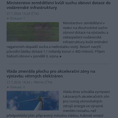
Ministerstvo zemědělství kvůli suchu obnoví dotace do
vodárenské infrastruktury
27.7.2026 19:24 (
ČTK
)
Diskuse: 1
Ministerstvo zemědělství v
reakci na dlouhodobé sucho
obnoví dotace na výstavbu a
zabezpečení vodárenské
infrastruktury kvůli zmírnění
negativních dopadů sucha a nedostatku vody. Resort navýší
původní částku dotace 1,1 miliardy korun o 400 milionů. Příjem
žádostí obnoví v pondělí 3. srpna.
Vláda zmenšila plochu pro akcelerační zóny na
výstavbu větrných elektráren
27.7.2026 14:34 | PRAHA (
ČTK
)
Diskuse: 6
Vláda dnes schválila vymezení
takzvaných akceleračních zón
pro rozvoj obnovitelných
zdrojů energie ve výrazně
menším rozsahu, než
předpokládal plán připravený minulou vládou. Kabinet omezil