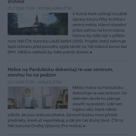
Vrchlice
25.7.2026 17:39 | KUTNÁ HORA (
ČTK
)
V Kutné Hoře začínají rozsáhlé
úpravy koryta říčky Vrchlice v
centru města. Hlavní stavební
práce začnou na konci srpna,
hotovo by mělo být v příštím
roce, řekl ČTK starosta Lukáš Seifert (ODS). Projekt, který zahrnuje
lepší ochranu před povodní, vyjde téměř na 100 milionů korun bez
DPH. Většinu nákladů by měla pokrýt dotace.
Holice na Pardubicku dokončují re-use centrum,
otevřou ho na podzim
25.7.2026 17:35 | HOLICE (
ČTK
)
Město Holice na Pardubicku
dokončuje re-use centrum. Ve
sběrném dvoře ho plánuje
otevřít na podzim. Lidé tam
najdou věci, které někdo
odložil, ale jsou stále použitelné. Zároveň budou moci přinést
předměty, které už nepotřebují, a dát jim tak druhý život. ČTK to
řekl starosta Ondřej Výborný (Pro Holice).