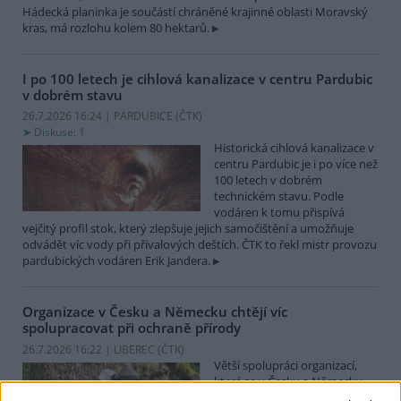
Hádecká planinka je součástí chráněné krajinné oblasti Moravský
kras, má rozlohu kolem 80 hektarů.
I po 100 letech je cihlová kanalizace v centru Pardubic
v dobrém stavu
26.7.2026 16:24 | PARDUBICE (
ČTK
)
Diskuse: 1
Historická cihlová kanalizace v
centru Pardubic je i po více než
100 letech v dobrém
technickém stavu. Podle
vodáren k tomu přispívá
vejčitý profil stok, který zlepšuje jejich samočištění a umožňuje
odvádět víc vody při přívalových deštích. ČTK to řekl mistr provozu
pardubických vodáren Erik Jandera.
Organizace v Česku a Německu chtějí víc
spolupracovat při ochraně přírody
26.7.2026 16:22 | LIBEREC (
ČTK
)
Větší spolupráci organizací,
které se v Česku a Německu
věnují praktické ochraně