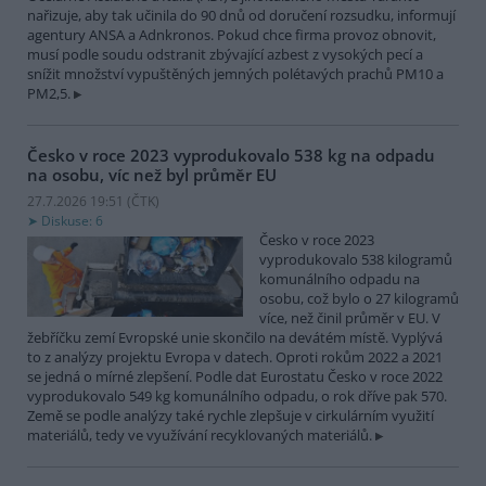
nařizuje, aby tak učinila do 90 dnů od doručení rozsudku, informují
agentury ANSA a Adnkronos. Pokud chce firma provoz obnovit,
musí podle soudu odstranit zbývající azbest z vysokých pecí a
snížit množství vypuštěných jemných polétavých prachů PM10 a
PM2,5.
Česko v roce 2023 vyprodukovalo 538 kg na odpadu
na osobu, víc než byl průměr EU
27.7.2026 19:51 (
ČTK
)
Diskuse: 6
Česko v roce 2023
vyprodukovalo 538 kilogramů
komunálního odpadu na
osobu, což bylo o 27 kilogramů
více, než činil průměr v EU. V
žebříčku zemí Evropské unie skončilo na devátém místě. Vyplývá
to z analýzy projektu Evropa v datech. Oproti rokům 2022 a 2021
se jedná o mírné zlepšení. Podle dat Eurostatu Česko v roce 2022
vyprodukovalo 549 kg komunálního odpadu, o rok dříve pak 570.
Země se podle analýzy také rychle zlepšuje v cirkulárním využití
materiálů, tedy ve využívání recyklovaných materiálů.