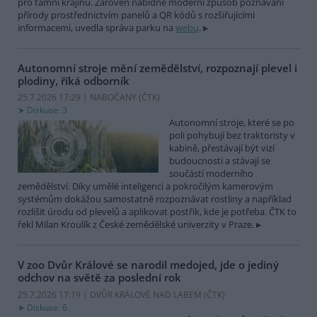
pro tamní krajinu. Zároveň nabídne moderní způsob poznávání
přírody prostřednictvím panelů a QR kódů s rozšiřujícími
informacemi, uvedla správa parku na
webu
.
Autonomní stroje mění zemědělství, rozpoznají plevel i
plodiny, říká odborník
25.7.2026 17:29 | NABOČANY (
ČTK
)
Diskuse: 3
Autonomní stroje, které se po
poli pohybují bez traktoristy v
kabině, přestávají být vizí
budoucnosti a stávají se
součástí moderního
zemědělství. Díky umělé inteligenci a pokročilým kamerovým
systémům dokážou samostatně rozpoznávat rostliny a například
rozlišit úrodu od plevelů a aplikovat postřik, kde je potřeba. ČTK to
řekl Milan Kroulík z České zemědělské univerzity v Praze.
V zoo Dvůr Králové se narodil medojed, jde o jediný
odchov na světě za poslední rok
25.7.2026 17:19 | DVŮR KRÁLOVÉ NAD LABEM (
ČTK
)
Diskuse: 6