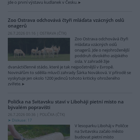
jde o první výstavu kudlanek v Česku.
Zoo Ostrava odchovává čtyři mláďata vzácných oslů
onagerů
26.7.2026 01:16 | OSTRAVA (
ČTK
)
Zoo Ostrava odchovává čtyři
mláďata vzácných oslů
onagerů. Jde o nejohroženější
poddruh divokého asijského
osla. V zahradě žije
dvanáctičlenné stádo, které je tak nejpočetnější v Evropě.
Novinářům to sdělila mluvčí zahrady Šárka Nováková. V přírodě se
vyskytuje jen okolo 1200 jedinců tohoto kriticky ohroženého
zvířete.
Polička na Svitavsku staví v Liboháji pietní místo na
bývalém popravišti
26.7.2026 00:36 | POLIČKA (
ČTK
)
Diskuse: 17
V lesoparku Liboháj v Poličce
na Svitavsku začalo město
budovat pietní místo