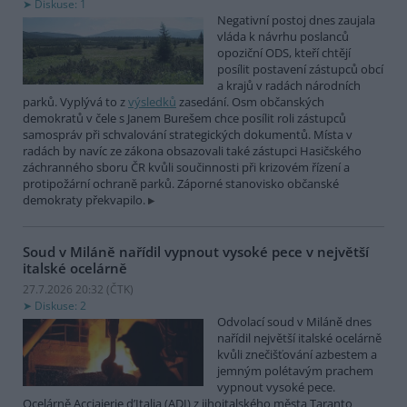
Diskuse: 1
Negativní postoj dnes zaujala
vláda k návrhu poslanců
opoziční ODS, kteří chtějí
posílit postavení zástupců obcí
a krajů v radách národních
parků. Vyplývá to z
výsledků
zasedání. Osm občanských
demokratů v čele s Janem Burešem chce posílit roli zástupců
samospráv při schvalování strategických dokumentů. Místa v
radách by navíc ze zákona obsazovali také zástupci Hasičského
záchranného sboru ČR kvůli součinnosti při krizovém řízení a
protipožární ochraně parků. Záporné stanovisko občanské
demokraty překvapilo.
Soud v Miláně nařídil vypnout vysoké pece v největší
italské ocelárně
27.7.2026 20:32 (
ČTK
)
Diskuse: 2
Odvolací soud v Miláně dnes
nařídil největší italské ocelárně
kvůli znečišťování azbestem a
jemným polétavým prachem
vypnout vysoké pece.
Ocelárně Acciaierie d’Italia (ADI) z jihoitalského města Taranto