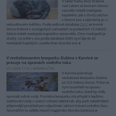
V Safari Parku Dvůr Králové
nad Labem se koncem června
narodilo mládě medojeda
kapského. Jde o čtvrtý odchov
v historii zoo a výjimečný je i v
celosvětovém měřítku. Podle světové databáze
ZIMS
se kromě
Dvora Králové v zoologických zahradách za posledních 12 měsíců
žádné mládě medojeda kapského nenarodilo. Chov medojedů je
složitý, na světě v zoo podle databáze ZIMS nyní žije do 60
medojedů kapských, uvedla dnes dvorská zoo.
V revitalizovaném lesoparku Dubina v Karviné se
pracuje na úpravách vodního toku
25.7.2026 17:14 | KARVINÁ (
ČTK
)
V Karviná pokračuje
revitalizace lesoparku Dubina
za 12,5 milionu korun. Práce se
nyní soustředí na úpravu
vodního toku, které by měly
zpomalit odtok vody. Proměna lesoparku má přispět k lepšímu
zadržování vody v území i oživení zeleně tak, aby park nabídl lidem
příjemnější prostředí pro odpočinek i aktivní trávení volného času.
Novinářům to sdělila mluvčí magistrátu Monika Danková.