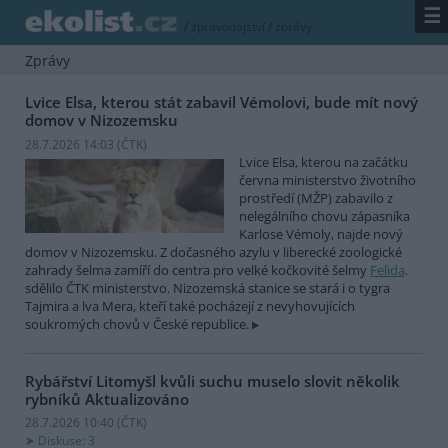
☰
/
zpravodajství
/
zprávy
Zprávy
Lvice Elsa, kterou stát zabavil Vémolovi, bude mít nový
domov v Nizozemsku
28.7.2026 14:03 (
ČTK
)
Lvice Elsa, kterou na začátku
června ministerstvo životního
prostředí (MŽP) zabavilo z
nelegálního chovu zápasníka
Karlose Vémoly, najde nový
domov v Nizozemsku. Z dočasného azylu v liberecké zoologické
zahrady šelma zamíří do centra pro velké kočkovité šelmy
Felida,
sdělilo ČTK ministerstvo. Nizozemská stanice se stará i o tygra
Tajmira a lva Mera, kteří také pocházejí z nevyhovujících
soukromých chovů v České republice.
Rybářství Litomyšl kvůli suchu muselo slovit několik
rybníků
Aktualizováno
28.7.2026 10:40 (
ČTK
)
Diskuse: 3