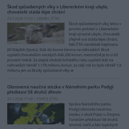
Škod způsobených vlky v Libereckém kraji ubylo,
chovatelé stáda lépe chrání
25.7.2026 17:33 | LIBEREC (
ČTK
)
Škod způsobených vlky letos v
prvním pololetí v Libereckém
kraji výrazně ubylo, chovatelé
zřejmě svá stáda lépe chrání,
řekl ČTK náměstek hejtmana
Jiří Klápště (Spolu). Stát do konce června na náhradách škod
vyplatil chovatelům necelých 436 200 korun, meziročně je to o 63
procent méně. Za stejné období loňského roku vyplatil stát na
náhradách téměř 1,178 milionu korun, za celý rok to bylo téměř 1,9
milionu jen za škody způsobené vlky.
Obnovená naučná stezka v Národním parku Podyjí
představí 58 druhů dřevin
25.7.2026 17:30 | POPICE (
ČTK
)
Správa Národního parku
Podyjí obnovila naučnou
stezku v okolí Popic u Znojma.
Turistům představí 58 druhů
stromů, keřů a lián typických