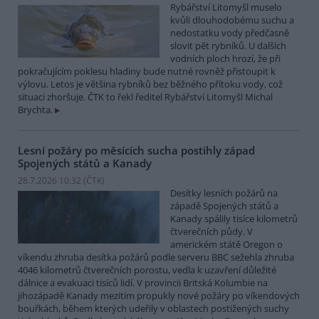
Rybářství Litomyšl muselo
kvůli dlouhodobému suchu a
nedostatku vody předčasně
slovit pět rybníků. U dalších
vodních ploch hrozí, že při
pokračujícím poklesu hladiny bude nutné rovněž přistoupit k
výlovu. Letos je většina rybníků bez běžného přítoku vody, což
situaci zhoršuje. ČTK to řekl ředitel Rybářství Litomyšl Michal
Brychta.
Lesní požáry po měsících sucha postihly západ
Spojených států a Kanady
28.7.2026 10:32 (
ČTK
)
Desítky lesních požárů na
západě Spojených států a
Kanady spálily tisíce kilometrů
čtverečních půdy. V
americkém státě Oregon o
víkendu zhruba desítka požárů podle serveru BBC sežehla zhruba
4046 kilometrů čtverečních porostu, vedla k uzavření důležité
dálnice a evakuaci tisíců lidí. V provincii Britská Kolumbie na
jihozápadě Kanady mezitím propukly nové požáry po víkendových
bouřkách, během kterých udeřily v oblastech postižených suchy