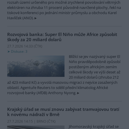
rozsah území určeného pro možné zrychlené povolování větrných
elektráren na zhruba 11 procent původně navržené plochy, řekl na
tiskové konferenci po jednání ministr průmyslu a obchodu Karel
Havlíček (ANO).
Rozvojová banka: Super El Niňo může Africe způsobit
škody za 20 miliard dolarů
27.7.2026 14:33 (
ČTK
)
Diskuse: 3
Blížící se jev nazývaný super El
Niňo pravděpodobně způsobí
postiženým africkým zemím
celkové škody ve výši deset až
20 miliard dolarů (zhruba 212
až 423 miliard Kč) a vyvolá masovou migraci z nejvíce zasažených
oblastí. Agentuře Reuters to sdělil přední klimatolog Africké
rozvojové banky (AfDB) Anthony Nyong.
Krajský úřad se musí znovu zabývat tramvajovou tratí
k novému nádraží v Brně
27.7.2026 14:15 | BRNO (
ČTK
)
Jihomoravský krajský úřad se