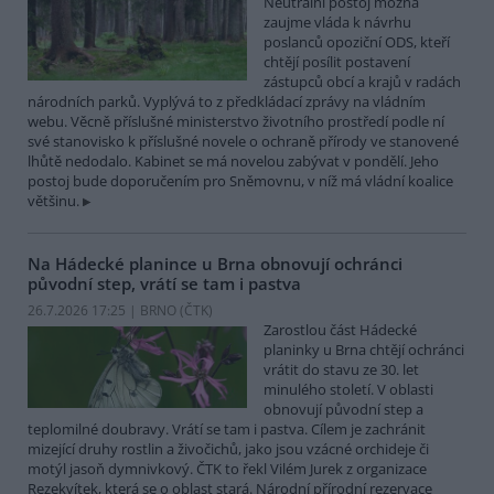
Neutrální postoj možná
zaujme vláda k návrhu
poslanců opoziční ODS, kteří
chtějí posílit postavení
zástupců obcí a krajů v radách
národních parků. Vyplývá to z předkládací zprávy na vládním
webu. Věcně příslušné ministerstvo životního prostředí podle ní
své stanovisko k příslušné novele o ochraně přírody ve stanovené
lhůtě nedodalo. Kabinet se má novelou zabývat v pondělí. Jeho
postoj bude doporučením pro Sněmovnu, v níž má vládní koalice
většinu.
Na Hádecké planince u Brna obnovují ochránci
původní step, vrátí se tam i pastva
26.7.2026 17:25 | BRNO (
ČTK
)
Zarostlou část Hádecké
planinky u Brna chtějí ochránci
vrátit do stavu ze 30. let
minulého století. V oblasti
obnovují původní step a
teplomilné doubravy. Vrátí se tam i pastva. Cílem je zachránit
mizející druhy rostlin a živočichů, jako jsou vzácné orchideje či
motýl jasoň dymnivkový. ČTK to řekl Vilém Jurek z organizace
Rezekvítek, která se o oblast stará. Národní přírodní rezervace