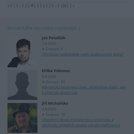
«
|
1
|
..
|
3
|
4
|
5
|
6
|
7
|
..
|
1581
|
»
komentáře
nejnovější
nejčtenější
Jan Palaščák
7.8.2026
Diskuse: 9
Ohrožuje nedostatek vody budoucnost jádra?
Eliška Vidomus
6.8.2026
Diskuse: 24
Klimatická krize není over. Vyzýváme vládu, aby
ji přestala ignorovat
Jiří Michalisko
6.8.2026
Diskuse: 18
Otevřený dopis ministerstvu průmyslu a
obchodu ohledně sanace odvalu Heřmanice