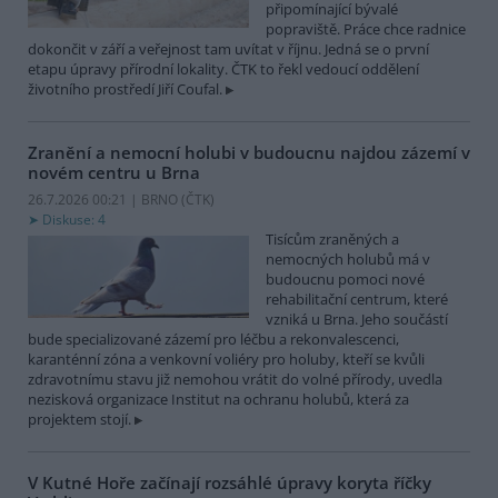
připomínající bývalé
popraviště. Práce chce radnice
dokončit v září a veřejnost tam uvítat v říjnu. Jedná se o první
etapu úpravy přírodní lokality. ČTK to řekl vedoucí oddělení
životního prostředí Jiří Coufal.
Zranění a nemocní holubi v budoucnu najdou zázemí v
novém centru u Brna
26.7.2026 00:21 | BRNO (
ČTK
)
Diskuse: 4
Tisícům zraněných a
nemocných holubů má v
budoucnu pomoci nové
rehabilitační centrum, které
vzniká u Brna. Jeho součástí
bude specializované zázemí pro léčbu a rekonvalescenci,
karanténní zóna a venkovní voliéry pro holuby, kteří se kvůli
zdravotnímu stavu již nemohou vrátit do volné přírody, uvedla
nezisková organizace Institut na ochranu holubů, která za
projektem stojí.
V Kutné Hoře začínají rozsáhlé úpravy koryta říčky