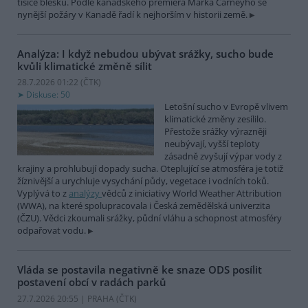
tisíce blesků. Podle kanadského premiéra Marka Carneyho se
nynější požáry v Kanadě řadí k nejhorším v historii země.
Analýza: I když nebudou ubývat srážky, sucho bude
kvůli klimatické změně sílit
28.7.2026 01:22 (
ČTK
)
Diskuse: 50
Letošní sucho v Evropě vlivem
klimatické změny zesílilo.
Přestože srážky výrazněji
neubývají, vyšší teploty
zásadně zvyšují výpar vody z
krajiny a prohlubují dopady sucha. Oteplující se atmosféra je totiž
žíznivější a urychluje vysychání půdy, vegetace i vodních toků.
Vyplývá to z
analýzy
vědců z iniciativy World Weather Attribution
(WWA), na které spolupracovala i Česká zemědělská univerzita
(ČZU). Vědci zkoumali srážky, půdní vláhu a schopnost atmosféry
odpařovat vodu.
Vláda se postavila negativně ke snaze ODS posílit
postavení obcí v radách parků
27.7.2026 20:55 | PRAHA (
ČTK
)