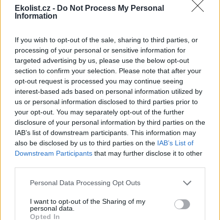
přírody a podpoře
Ekolist.cz -
Do Not Process My Personal
biodiverzity, má zajistit nový
Information
česko-saský projekt Síť pro přírodu, který připravil liberecký spolek
Čmelák - Společnost přátel přírody ve spolupráci s německým
If you wish to opt-out of the sale, sharing to third parties, or
partnerem Naturschutzzentrum Zittauer Gebirge (Centrum
processing of your personal or sensitive information for
ochrany přírody Žitavské hory).
targeted advertising by us, please use the below opt-out
section to confirm your selection. Please note that after your
Pardubičtí myslivci obnovili školicí středisko z roku
opt-out request is processed you may continue seeing
1949, říkali mu Dřevák
interest-based ads based on personal information utilized by
26.7.2026 15:59 (
ČTK
)
us or personal information disclosed to third parties prior to
Pardubičtí myslivci
your opt-out. You may separately opt-out of the further
zmodernizovali školicí
disclosure of your personal information by third parties on the
středisko zvané Dřevák v
IAB’s list of downstream participants. This information may
areálu střelnice na Hůrkách.
also be disclosed by us to third parties on the
IAB’s List of
Původně dřevěná stavba z
roku 1949 byla v havarijním stavu a neměla potřebné zázemí pro
Downstream Participants
that may further disclose it to other
konání akcí. Za necelý rok ji nahradila minimalistická
third parties.
nízkoenergetická stavba s kapacitou až 100 lidí. ČTK to řekl
předseda myslivecké rady Okresního mysliveckého spolku
Personal Data Processing Opt Outs
František Dittrich.
I want to opt-out of the Sharing of my
personal data.
Zlínská zoo má v Africe výzkumný projekt zaměřený na
Opted In