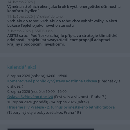
14. května 2026 |
Výměna střešních oken jako krok k vyšší energetické účinnosti a
komfortu bydlení
11. května 2026 |
Vrchlabí do toho!
Vrchlabí do toho!: Vrchlabí do toho! chce vyhrát volby. Nabízí
Lukáše Teplého jako nového starostu
7. května 2026 |
ASITIS s.r.o.
ASITIS s.r.o.: Podřipsko zahájilo přípravu strategie klimatické
odolnosti. Projekt Pathways2Resilience propojil adaptaci
krajiny s budoucími investicemi.
kalendář akcí
8. srpna 2026 (sobota) 14:00 - 15:00
Komentované prohlídky výstavy Rostlinná Odysea
(Přednášky a
diskuse, )
9. srpna 2026 (neděle) 10:00 - 16:00
Oslava Světového dne lvů
(Festivaly a slavnosti, Praha 7 )
10. srpna 2026 (pondělí) - 14. srpna 2026 (pátek)
Hrajeme si v Pralese - 2. turnus příměstského letního tábora
(Tábory, výlety a pobytové akce, Praha 19 )