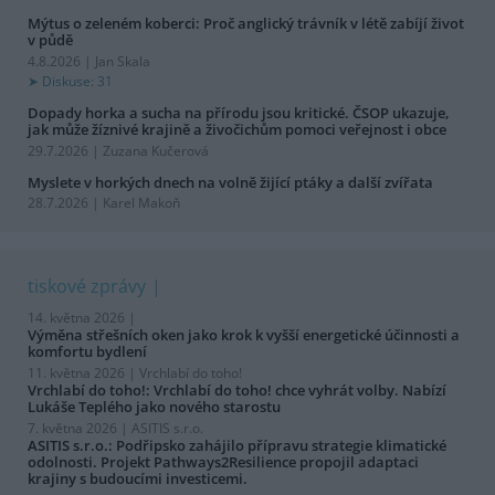
Mýtus o zeleném koberci: Proč anglický trávník v létě zabíjí život
v půdě
4.8.2026 | Jan Skala
Diskuse: 31
Dopady horka a sucha na přírodu jsou kritické. ČSOP ukazuje,
jak může žíznivé krajině a živočichům pomoci veřejnost i obce
29.7.2026 | Zuzana Kučerová
Myslete v horkých dnech na volně žijící ptáky a další zvířata
28.7.2026 | Karel Makoň
tiskové zprávy
14. května 2026 |
Výměna střešních oken jako krok k vyšší energetické účinnosti a
komfortu bydlení
11. května 2026 |
Vrchlabí do toho!
Vrchlabí do toho!: Vrchlabí do toho! chce vyhrát volby. Nabízí
Lukáše Teplého jako nového starostu
7. května 2026 |
ASITIS s.r.o.
ASITIS s.r.o.: Podřipsko zahájilo přípravu strategie klimatické
odolnosti. Projekt Pathways2Resilience propojil adaptaci
krajiny s budoucími investicemi.