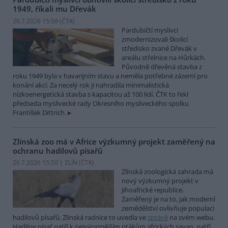
1949, říkali mu Dřevák
26.7.2026 15:59 (
ČTK
)
Pardubičtí myslivci
zmodernizovali školicí
středisko zvané Dřevák v
areálu střelnice na Hůrkách.
Původně dřevěná stavba z
roku 1949 byla v havarijním stavu a neměla potřebné zázemí pro
konání akcí. Za necelý rok ji nahradila minimalistická
nízkoenergetická stavba s kapacitou až 100 lidí. ČTK to řekl
předseda myslivecké rady Okresního mysliveckého spolku
František Dittrich.
Zlínská zoo má v Africe výzkumný projekt zaměřený na
ochranu hadilovů písařů
26.7.2026 15:50 | ZLÍN (
ČTK
)
Zlínská zoologická zahrada má
nový výzkumný projekt v
Jihoafrické republice.
Zaměřený je na to, jak moderní
zemědělství ovlivňuje populaci
hadilovů písařů. Zlínská radnice to uvedla ve
zprávě
na svém webu.
Hadilov písař patří k nejvýraznějším ptákům afrických savan, patří