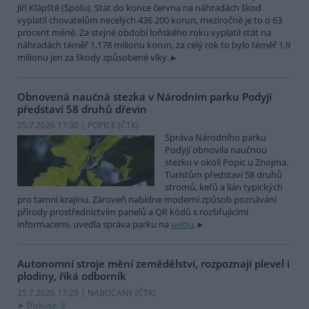
Jiří Klápště (Spolu). Stát do konce června na náhradách škod
vyplatil chovatelům necelých 436 200 korun, meziročně je to o 63
procent méně. Za stejné období loňského roku vyplatil stát na
náhradách téměř 1,178 milionu korun, za celý rok to bylo téměř 1,9
milionu jen za škody způsobené vlky.
Obnovená naučná stezka v Národním parku Podyjí
představí 58 druhů dřevin
25.7.2026 17:30 | POPICE (
ČTK
)
Správa Národního parku
Podyjí obnovila naučnou
stezku v okolí Popic u Znojma.
Turistům představí 58 druhů
stromů, keřů a lián typických
pro tamní krajinu. Zároveň nabídne moderní způsob poznávání
přírody prostřednictvím panelů a QR kódů s rozšiřujícími
informacemi, uvedla správa parku na
webu
.
Autonomní stroje mění zemědělství, rozpoznají plevel i
plodiny, říká odborník
25.7.2026 17:29 | NABOČANY (
ČTK
)
Diskuse: 3