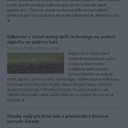
zvýšit domácí produkci bílkovinných plodin a rozvíjet jejich
zpracování. I Česko je závislé na dovozu bílkovinných plodin,
potenciál pro růst produkce ale podle odborníků je, zejména u sóji.
Odborníci v Litovli testují další technologii na snížení
zápachu ze sušárny kalů
24.7.2026 19:48 | LITOVEL (
ČTK
)
Odborníci v nové solární
sušárně čistírenských kalů v
Litovli na Olomoucku
instalovali další zařízení,
pomocí kterého se pokusí
snížit zápach z provozu této technologie. Solární čistírna kalů byla v
Litovli zprovozněna loni na jaře. Město do její stavby s pomocí
dotace investovalo 119 milionů korun. Po zprovozněni si ale
někteří obyvatelé z okolí začali stěžovat na zápach linoucí se ze
sušárny.
Zásoby vody pro Brno loni v prameništi v Březové
setrvale klesaly