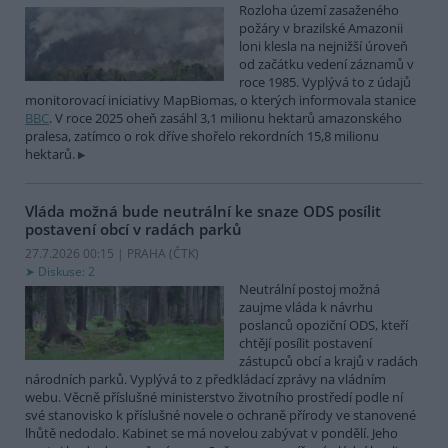
Rozloha území zasaženého
požáry v brazilské Amazonii
loni klesla na nejnižší úroveň
od začátku vedení záznamů v
roce 1985. Vyplývá to z údajů
monitorovací iniciativy MapBiomas, o kterých informovala stanice
BBC
. V roce 2025 oheň zasáhl 3,1 milionu hektarů amazonského
pralesa, zatímco o rok dříve shořelo rekordních 15,8 milionu
hektarů.
Vláda možná bude neutrální ke snaze ODS posílit
postavení obcí v radách parků
27.7.2026 00:15 | PRAHA (
ČTK
)
Diskuse: 2
Neutrální postoj možná
zaujme vláda k návrhu
poslanců opoziční ODS, kteří
chtějí posílit postavení
zástupců obcí a krajů v radách
národních parků. Vyplývá to z předkládací zprávy na vládním
webu. Věcně příslušné ministerstvo životního prostředí podle ní
své stanovisko k příslušné novele o ochraně přírody ve stanovené
lhůtě nedodalo. Kabinet se má novelou zabývat v pondělí. Jeho