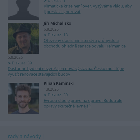
Diskuse: 1
Klimatická krize není over. Vyzýváme vládu, aby
ji přestala ignorovat
Jiří Michalisko
6.8.2026
Diskuse: 13
Otevřený dopis ministerstvu průmyslu a
obchodu ohledně sanace odvalu Heřmanice
5.8.2026
Diskuse: 39
Dostupné bydlení nevyřeší jen nová výstavba. Česko musí lépe
využít renovace stávajících budov
Kilian Kaminski
1.8.2026
Diskuse: 39
Evropa slibuje právo na opravu. Budou ale
opravy skutečně levnější?
rady a návody