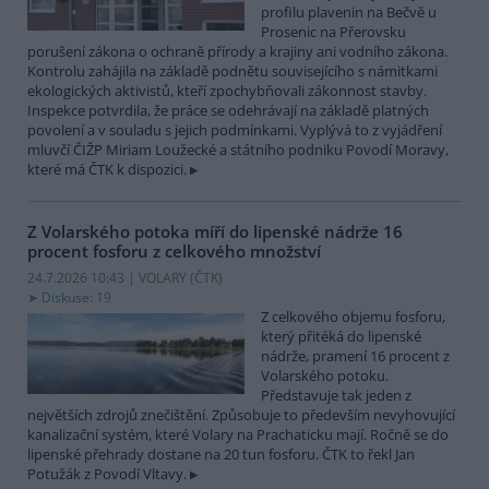
profilu plavenin na Bečvě u
Prosenic na Přerovsku
porušení zákona o ochraně přírody a krajiny ani vodního zákona.
Kontrolu zahájila na základě podnětu souvisejícího s námitkami
ekologických aktivistů, kteří zpochybňovali zákonnost stavby.
Inspekce potvrdila, že práce se odehrávají na základě platných
povolení a v souladu s jejich podmínkami. Vyplývá to z vyjádření
mluvčí ČIŽP Miriam Loužecké a státního podniku Povodí Moravy,
které má ČTK k dispozici.
Z Volarského potoka míří do lipenské nádrže 16
procent fosforu z celkového množství
24.7.2026 10:43 | VOLARY (
ČTK
)
Diskuse: 19
Z celkového objemu fosforu,
který přitéká do lipenské
nádrže, pramení 16 procent z
Volarského potoku.
Představuje tak jeden z
největších zdrojů znečištění. Způsobuje to především nevyhovující
kanalizační systém, které Volary na Prachaticku mají. Ročně se do
lipenské přehrady dostane na 20 tun fosforu. ČTK to řekl Jan
Potužák z Povodí Vltavy.