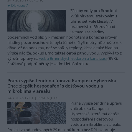
24.7.2026 17:03 (
ČTK
)
Diskuse: 7
Zásoby vody pro Brno loni
kvůli nízkému srážkovému
úhrnu setrvale klesaly. V
prameništi u Březové nad
Svitavou se hladiny
podzemních vod blížily k mezním hodnotám a konečná úroveň
hladiny pozorovacího vrtu byla téměř o čtyři metry níže než o rok
dříve. Až do podzimu, než se snížily teploty, klesala také hladina
Vírské nádrže, odkud Brno taktéž čerpá pitnou vodu. Vyplývá to z
výroční zprávy na
webu Brněnských vodáren a kanalizací
(BVK).
Srážkově podprůměrný je zatím i letošní rok.
Praha vypíše tendr na úpravu Kampusu Hybernská.
Chce zlepšit hospodaření s dešťovou vodou a
mikroklima v areálu
24.7.2026 17:01 | PRAHA (
ČTK
)
Praha vypíše tendr na úpravu
vnitrobloku Kampusu
Hybernská, která má zlepšit
hospodaření s dešťovou
vodou a mikroklima v areálu.
Projekt za odhadovaných 29 milionů korun bez DPH zahrnuje