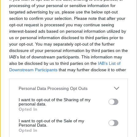
medojedů kapských, uvedla dnes dvorská zoo.
processing of your personal or sensitive information for
targeted advertising by us, please use the below opt-out
V revitalizovaném lesoparku Dubina v Karviné se
section to confirm your selection. Please note that after your
pracuje na úpravách vodního toku
opt-out request is processed you may continue seeing
interest-based ads based on personal information utilized by
25.7.2026 17:14 | KARVINÁ (
ČTK
)
V Karviná pokračuje
us or personal information disclosed to third parties prior to
revitalizace lesoparku Dubina
your opt-out. You may separately opt-out of the further
za 12,5 milionu korun. Práce se
disclosure of your personal information by third parties on the
nyní soustředí na úpravu
IAB’s list of downstream participants. This information may
vodního toku, které by měly
also be disclosed by us to third parties on the
IAB’s List of
zpomalit odtok vody. Proměna lesoparku má přispět k lepšímu
zadržování vody v území i oživení zeleně tak, aby park nabídl lidem
Downstream Participants
that may further disclose it to other
příjemnější prostředí pro odpočinek i aktivní trávení volného času.
third parties.
Novinářům to sdělila mluvčí magistrátu Monika Danková.
Personal Data Processing Opt Outs
Na silnici u Trhové Kamenice na Chrudimsku přibyly
I want to opt-out of the Sharing of my
pachové ohradníky proti zvěři
personal data.
Opted In
25.7.2026 17:10 | TRHOVÁ KAMENICE (
ČTK
)
Na kilometrovém úseku silnice
I want to opt-out of the Sale of my
I/37 u Trhové Kamenice na
Personal Data.
Chrudimsku přibyly pachové
Opted In
ohradníky. Mají odradit zvěř