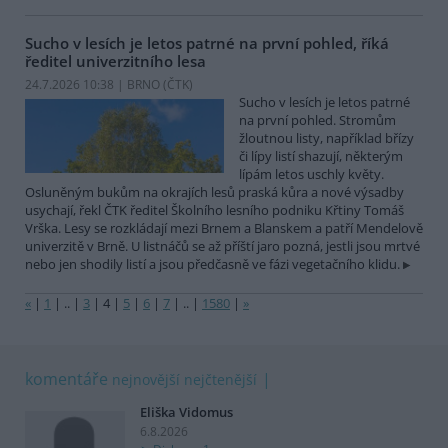
Sucho v lesích je letos patrné na první pohled, říká
ředitel univerzitního lesa
24.7.2026 10:38 | BRNO (
ČTK
)
Sucho v lesích je letos patrné
na první pohled. Stromům
žloutnou listy, například břízy
či lípy listí shazují, některým
lípám letos uschly květy.
Osluněným bukům na okrajích lesů praská kůra a nové výsadby
usychají, řekl ČTK ředitel Školního lesního podniku Křtiny Tomáš
Vrška. Lesy se rozkládají mezi Brnem a Blanskem a patří Mendelově
univerzitě v Brně. U listnáčů se až příští jaro pozná, jestli jsou mrtvé
nebo jen shodily listí a jsou předčasně ve fázi vegetačního klidu.
«
|
1
|
..
|
3
|
4
|
5
|
6
|
7
|
..
|
1580
|
»
komentáře
nejnovější
nejčtenější
Eliška Vidomus
6.8.2026