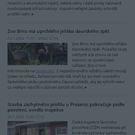
retenční a akumulační nádrž, zelené stěny i další prvky takzvané
modrozelené infrastruktury. Vypsání veřejné zakázky schválili
pražští radní.
Zoo Brno má uprchlého jeřába daurského zpět
24.7.2026 15:39 | BRNO (
ČTK
)
Zoo Brno má uprchlého jeřába
daurského zpět. Podařilo se jej
odchytit a je znovu ve své
expozici ve spodní části
zařízení. Zoo o tom
informovala na
facebooku
. Z nezasíťovaného výběhu uletěl minulý
týden ve středu. Zařízení prosilo lidi, kteří by asi metr vysokého
šedobílého ptáka podobného čápovi zahlédli, aby jej vyfotili nebo
co nejlépe natočili a záznam poslali do zoo.
Stavba záchytného profilu u Prosenic pokračuje podle
povolení, uvedla inspekce
24.7.2026 12:49 (
ČTK
)
Česká inspekce životního
prostředí (ČIŽP) neshledala při
kontrole výstavby záchytného