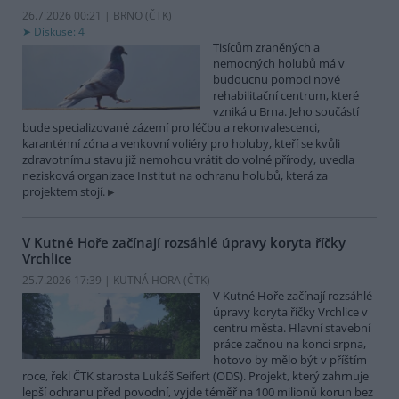
26.7.2026 00:21 | BRNO (
ČTK
)
Diskuse: 4
Tisícům zraněných a
nemocných holubů má v
budoucnu pomoci nové
rehabilitační centrum, které
vzniká u Brna. Jeho součástí
bude specializované zázemí pro léčbu a rekonvalescenci,
karanténní zóna a venkovní voliéry pro holuby, kteří se kvůli
zdravotnímu stavu již nemohou vrátit do volné přírody, uvedla
nezisková organizace Institut na ochranu holubů, která za
projektem stojí.
V Kutné Hoře začínají rozsáhlé úpravy koryta říčky
Vrchlice
25.7.2026 17:39 | KUTNÁ HORA (
ČTK
)
V Kutné Hoře začínají rozsáhlé
úpravy koryta říčky Vrchlice v
centru města. Hlavní stavební
práce začnou na konci srpna,
hotovo by mělo být v příštím
roce, řekl ČTK starosta Lukáš Seifert (ODS). Projekt, který zahrnuje
lepší ochranu před povodní, vyjde téměř na 100 milionů korun bez