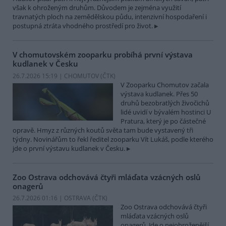
však k ohroženým druhům. Důvodem je zejména využití
travnatých ploch na zemědělskou půdu, intenzivní hospodaření i
postupná ztráta vhodného prostředí pro život.
V chomutovském zooparku probíhá první výstava
kudlanek v Česku
26.7.2026 15:19 | CHOMUTOV (
ČTK
)
V Zooparku Chomutov začala
výstava kudlanek. Přes 50
druhů bezobratlých živočichů
lidé uvidí v bývalém hostinci U
Pratura, který je po částečné
opravě. Hmyz z různých koutů světa tam bude vystavený tři
týdny. Novinářům to řekl ředitel zooparku Vít Lukáš, podle kterého
jde o první výstavu kudlanek v Česku.
Zoo Ostrava odchovává čtyři mláďata vzácných oslů
onagerů
26.7.2026 01:16 | OSTRAVA (
ČTK
)
Zoo Ostrava odchovává čtyři
mláďata vzácných oslů
onagerů. Jde o nejohroženější