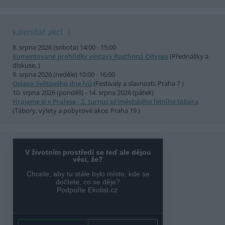
kalendář akcí
8. srpna 2026 (sobota) 14:00 - 15:00
Komentované prohlídky výstavy Rostlinná Odysea
(Přednášky a
diskuse, )
9. srpna 2026 (neděle) 10:00 - 16:00
Oslava Světového dne lvů
(Festivaly a slavnosti, Praha 7 )
10. srpna 2026 (pondělí) - 14. srpna 2026 (pátek)
Hrajeme si v Pralese - 2. turnus příměstského letního tábora
(Tábory, výlety a pobytové akce, Praha 19 )