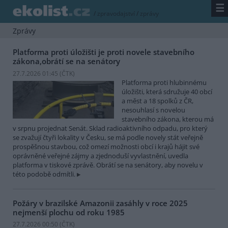
☰
/
zpravodajství
/
zprávy
Zprávy
Platforma proti úložišti je proti novele stavebního
zákona,obrátí se na senátory
27.7.2026 01:45 (
ČTK
)
Platforma proti hlubinnému
úložišti, která sdružuje 40 obcí
a měst a 18 spolků z ČR,
nesouhlasí s novelou
stavebního zákona, kterou má
v srpnu projednat Senát. Sklad radioaktivního odpadu, pro který
se zvažují čtyři lokality v Česku, se má podle novely stát veřejně
prospěšnou stavbou, což omezí možnosti obcí i krajů hájit své
oprávněné veřejné zájmy a zjednoduší vyvlastnění, uvedla
platforma v tiskové zprávě. Obrátí se na senátory, aby novelu v
této podobě odmítli.
Požáry v brazilské Amazonii zasáhly v roce 2025
nejmenší plochu od roku 1985
27.7.2026 00:50 (
ČTK
)