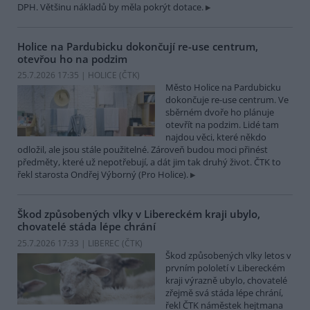
DPH. Většinu nákladů by měla pokrýt dotace.
Holice na Pardubicku dokončují re-use centrum,
otevřou ho na podzim
25.7.2026 17:35 | HOLICE (
ČTK
)
Město Holice na Pardubicku
dokončuje re-use centrum. Ve
sběrném dvoře ho plánuje
otevřít na podzim. Lidé tam
najdou věci, které někdo
odložil, ale jsou stále použitelné. Zároveň budou moci přinést
předměty, které už nepotřebují, a dát jim tak druhý život. ČTK to
řekl starosta Ondřej Výborný (Pro Holice).
Škod způsobených vlky v Libereckém kraji ubylo,
chovatelé stáda lépe chrání
25.7.2026 17:33 | LIBEREC (
ČTK
)
Škod způsobených vlky letos v
prvním pololetí v Libereckém
kraji výrazně ubylo, chovatelé
zřejmě svá stáda lépe chrání,
řekl ČTK náměstek hejtmana