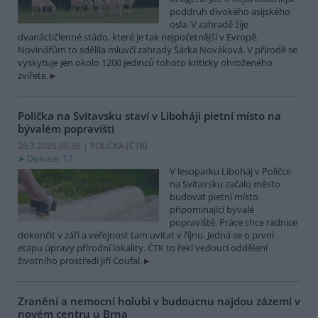
poddruh divokého asijského
osla. V zahradě žije
dvanáctičlenné stádo, které je tak nejpočetnější v Evropě.
Novinářům to sdělila mluvčí zahrady Šárka Nováková. V přírodě se
vyskytuje jen okolo 1200 jedinců tohoto kriticky ohroženého
zvířete.
Polička na Svitavsku staví v Liboháji pietní místo na
bývalém popravišti
26.7.2026 00:36 | POLIČKA (
ČTK
)
Diskuse: 17
V lesoparku Liboháj v Poličce
na Svitavsku začalo město
budovat pietní místo
připomínající bývalé
popraviště. Práce chce radnice
dokončit v září a veřejnost tam uvítat v říjnu. Jedná se o první
etapu úpravy přírodní lokality. ČTK to řekl vedoucí oddělení
životního prostředí Jiří Coufal.
Zranění a nemocní holubi v budoucnu najdou zázemí v
novém centru u Brna