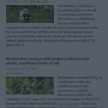
25.7.2026 16:21 | PRAHA (
ČTK
)
Pasteveckým, ovčáckým a
honáckým psům se věnuje
nová výstava pražského
Národního zemědělského
muzea. Pes je podle ní
nejstarším pomocníkem člověka při chovu hospodářských zvířat.
Výstava nazvaná Pes: odvěký pomocník stád mapuje historii,
ukazuje současnost a věnuje se roli psa při aktuálním návratu
velkých šelem do přírody. Veřejnost může expozici vidět do 10.
ledna 2027.
Ministerstvo zvažuje větší podporu bílkovinných
plodin, například hrachu či sóji
24.7.2026 20:15 (
ČTK
)
Diskuse: 6
Ministerstvo zemědělství by se
v budoucnu chtělo více
zaměřit na pěstování,
zpracování a výzkum
bílkovinných plodin. Jde
například o hrách nebo sóju. Ministerstvo to uvedlo na dotaz ČTK.
Evropská unie nedávno představila
proteinový plán
, který chce
posílit soběstačnost a odolnost EU v oblasti bílkovin. Cílem plánu je