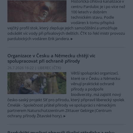
Historická cihlová kanalizace v
centru Pardubic je i po více než
100 letech v dobrém
technickém stavu. Podle
vodáren k tomu přispívá
vejčitý profil stok, který zlepšuje jejich samočištění a umožňuje
odvádět víc vody při přívalových deštích. ČTK to řekl mistr provozu
pardubických vodáren Erik Jandera.
Organizace v Česku a Německu chtějí víc
spolupracovat při ochraně přírody
26.7.2026 16:22 | LIBEREC (
ČTK
)
Větší spolupráci organizací,
které se v Česku a Německu
věnují praktické ochraně
přírody a podpoře
biodiverzity, má zajistit nový
česko-saský projekt Síť pro přírodu, který připravil liberecký spolek
Čmelák - Společnost přátel přírody ve spolupráci s německým
partnerem Naturschutzzentrum Zittauer Gebirge (Centrum
ochrany přírody Žitavské hory).
Pardubičtí myslivci obnovili školicí středisko z roku