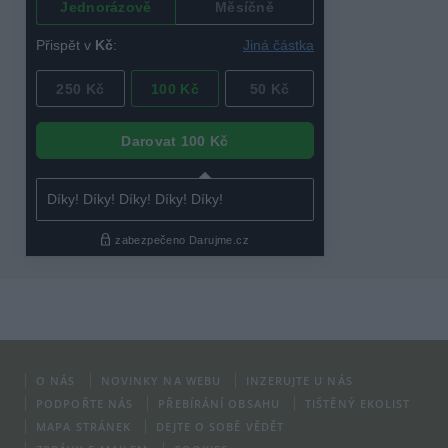
O NÁS
NOVINKY NA WEBU
INZERUJTE U NÁS
PODPOŘTE NÁS
PŘEBÍRÁNÍ OBSAHU
TIŠTĚNÝ EKOLIST
MAPA STRÁNEK
DEJTE O SOBĚ VĚDĚT