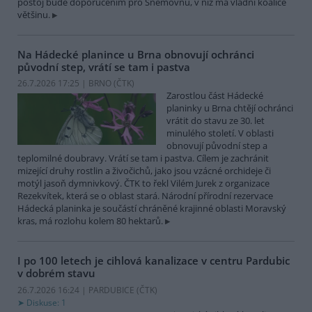
postoj bude doporučením pro Sněmovnu, v níž má vládní koalice
většinu.
Na Hádecké planince u Brna obnovují ochránci
původní step, vrátí se tam i pastva
26.7.2026 17:25 | BRNO (
ČTK
)
Zarostlou část Hádecké
planinky u Brna chtějí ochránci
vrátit do stavu ze 30. let
minulého století. V oblasti
obnovují původní step a
teplomilné doubravy. Vrátí se tam i pastva. Cílem je zachránit
mizející druhy rostlin a živočichů, jako jsou vzácné orchideje či
motýl jasoň dymnivkový. ČTK to řekl Vilém Jurek z organizace
Rezekvítek, která se o oblast stará. Národní přírodní rezervace
Hádecká planinka je součástí chráněné krajinné oblasti Moravský
kras, má rozlohu kolem 80 hektarů.
I po 100 letech je cihlová kanalizace v centru Pardubic
v dobrém stavu
26.7.2026 16:24 | PARDUBICE (
ČTK
)
Diskuse: 1