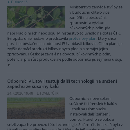
Diskuse: 6
Ministerstvo zemědělství by se
v budoucnu chtělo více
zaměřit na pěstování,
zpracování a výzkum
bílkovinných plodin. Jde
například o hrách nebo sóju. Ministerstvo to uvedlo na dotaz ČTK.
Evropská unie nedávno představila
proteinový plán
, který chce
posílit soběstačnost a odolnost EU v oblasti bílkovin. Cílem plánu je
zvýšit domácí produkci bílkovinných plodin a rozvíjet jejich
zpracování. I Česko je závislé na dovozu bílkovinných plodin,
potenciál pro růst produkce ale podle odborníků je, zejména u sóji.
Odborníci v Litovli testují další technologii na snížení
zápachu ze sušárny kalů
24.7.2026 19:48 | LITOVEL (
ČTK
)
Odborníci v nové solární
sušárně čistírenských kalů v
Litovli na Olomoucku
instalovali další zařízení,
pomocí kterého se pokusí
snížit zápach z provozu této technologie. Solární čistírna kalů byla v
Litovli zprovozněna loni na jaře. Město do její stavby s pomocí