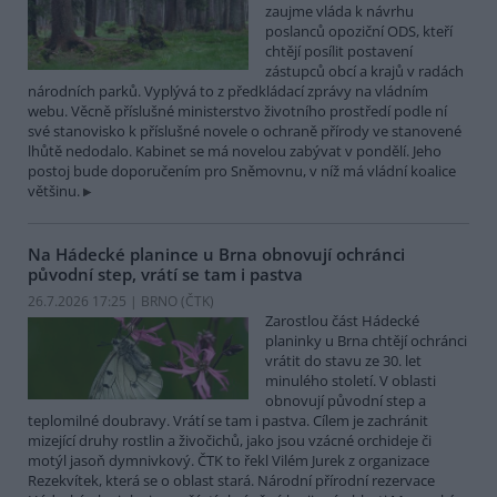
zaujme vláda k návrhu
poslanců opoziční ODS, kteří
chtějí posílit postavení
zástupců obcí a krajů v radách
národních parků. Vyplývá to z předkládací zprávy na vládním
webu. Věcně příslušné ministerstvo životního prostředí podle ní
své stanovisko k příslušné novele o ochraně přírody ve stanovené
lhůtě nedodalo. Kabinet se má novelou zabývat v pondělí. Jeho
postoj bude doporučením pro Sněmovnu, v níž má vládní koalice
většinu.
Na Hádecké planince u Brna obnovují ochránci
původní step, vrátí se tam i pastva
26.7.2026 17:25 | BRNO (
ČTK
)
Zarostlou část Hádecké
planinky u Brna chtějí ochránci
vrátit do stavu ze 30. let
minulého století. V oblasti
obnovují původní step a
teplomilné doubravy. Vrátí se tam i pastva. Cílem je zachránit
mizející druhy rostlin a živočichů, jako jsou vzácné orchideje či
motýl jasoň dymnivkový. ČTK to řekl Vilém Jurek z organizace
Rezekvítek, která se o oblast stará. Národní přírodní rezervace