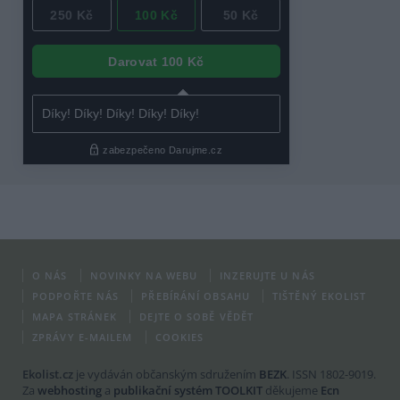
O NÁS
NOVINKY NA WEBU
INZERUJTE U NÁS
PODPOŘTE NÁS
PŘEBÍRÁNÍ OBSAHU
TIŠTĚNÝ EKOLIST
MAPA STRÁNEK
DEJTE O SOBĚ VĚDĚT
ZPRÁVY E-MAILEM
COOKIES
Ekolist.cz
je vydáván občanským sdružením
BEZK
. ISSN 1802-9019.
Za
webhosting
a
publikační systém TOOLKIT
děkujeme
Ecn