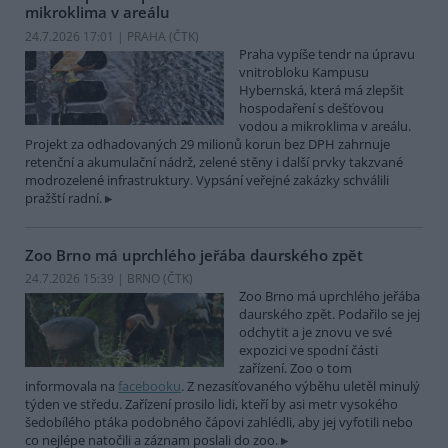
mikroklima v areálu
24.7.2026 17:01 | PRAHA (
ČTK
)
Praha vypíše tendr na úpravu
vnitrobloku Kampusu
Hybernská, která má zlepšit
hospodaření s dešťovou
vodou a mikroklima v areálu.
Projekt za odhadovaných 29 milionů korun bez DPH zahrnuje
retenční a akumulační nádrž, zelené stěny i další prvky takzvané
modrozelené infrastruktury. Vypsání veřejné zakázky schválili
pražští radní.
Zoo Brno má uprchlého jeřába daurského zpět
24.7.2026 15:39 | BRNO (
ČTK
)
Zoo Brno má uprchlého jeřába
daurského zpět. Podařilo se jej
odchytit a je znovu ve své
expozici ve spodní části
zařízení. Zoo o tom
informovala na
facebooku
. Z nezasíťovaného výběhu uletěl minulý
týden ve středu. Zařízení prosilo lidi, kteří by asi metr vysokého
šedobílého ptáka podobného čápovi zahlédli, aby jej vyfotili nebo
co nejlépe natočili a záznam poslali do zoo.