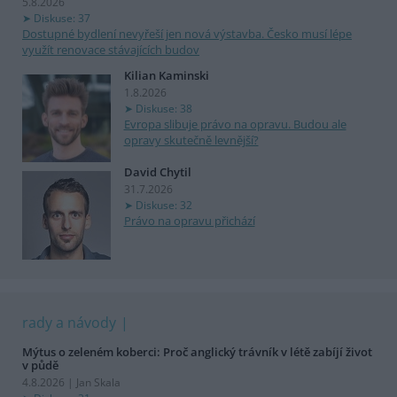
5.8.2026
Diskuse: 37
Dostupné bydlení nevyřeší jen nová výstavba. Česko musí lépe
využít renovace stávajících budov
Kilian Kaminski
1.8.2026
Diskuse: 38
Evropa slibuje právo na opravu. Budou ale
opravy skutečně levnější?
David Chytil
31.7.2026
Diskuse: 32
Právo na opravu přichází
rady a návody
Mýtus o zeleném koberci: Proč anglický trávník v létě zabíjí život
v půdě
4.8.2026 | Jan Skala