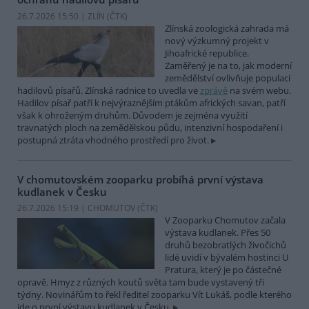
26.7.2026 15:50 | ZLÍN (
ČTK
)
Zlínská zoologická zahrada má
nový výzkumný projekt v
Jihoafrické republice.
Zaměřený je na to, jak moderní
zemědělství ovlivňuje populaci
hadilovů písařů. Zlínská radnice to uvedla ve
zprávě
na svém webu.
Hadilov písař patří k nejvýraznějším ptákům afrických savan, patří
však k ohroženým druhům. Důvodem je zejména využití
travnatých ploch na zemědělskou půdu, intenzivní hospodaření i
postupná ztráta vhodného prostředí pro život.
V chomutovském zooparku probíhá první výstava
kudlanek v Česku
26.7.2026 15:19 | CHOMUTOV (
ČTK
)
V Zooparku Chomutov začala
výstava kudlanek. Přes 50
druhů bezobratlých živočichů
lidé uvidí v bývalém hostinci U
Pratura, který je po částečné
opravě. Hmyz z různých koutů světa tam bude vystavený tři
týdny. Novinářům to řekl ředitel zooparku Vít Lukáš, podle kterého
jde o první výstavu kudlanek v Česku.