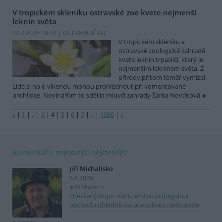
V tropickém skleníku ostravské zoo kvete nejmenší
leknín světa
24.7.2026 10:37 | OSTRAVA (
ČTK
)
V tropickém skleníku v
ostravské zoologické zahradě
kvete leknín trpasličí, který je
nejmenším leknínem světa. Z
přírody přitom téměř vymizel.
Lidé si ho o víkendu mohou prohlédnout při komentované
prohlídce. Novinářům to sdělila mluvčí zahrady Šárka Nováková.
«
|
1
|
..
|
3
|
4
|
5
|
6
|
7
|
..
|
1580
|
»
komentáře
nejnovější
nejčtenější
Jiří Michalisko
6.8.2026
Diskuse: 1
Otevřený dopis ministerstvu průmyslu a
obchodu ohledně sanace odvalu Heřmanice