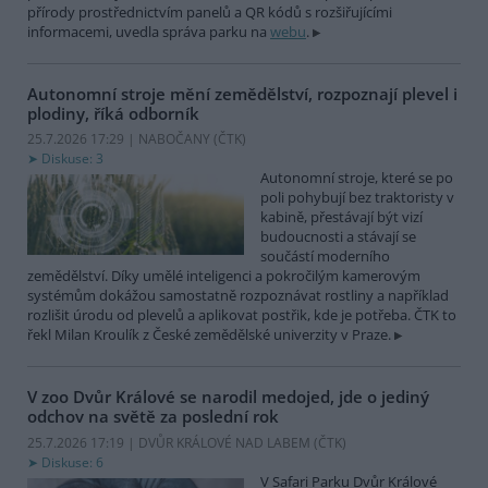
přírody prostřednictvím panelů a QR kódů s rozšiřujícími
informacemi, uvedla správa parku na
webu
.
Autonomní stroje mění zemědělství, rozpoznají plevel i
plodiny, říká odborník
25.7.2026 17:29 | NABOČANY (
ČTK
)
Diskuse: 3
Autonomní stroje, které se po
poli pohybují bez traktoristy v
kabině, přestávají být vizí
budoucnosti a stávají se
součástí moderního
zemědělství. Díky umělé inteligenci a pokročilým kamerovým
systémům dokážou samostatně rozpoznávat rostliny a například
rozlišit úrodu od plevelů a aplikovat postřik, kde je potřeba. ČTK to
řekl Milan Kroulík z České zemědělské univerzity v Praze.
V zoo Dvůr Králové se narodil medojed, jde o jediný
odchov na světě za poslední rok
25.7.2026 17:19 | DVŮR KRÁLOVÉ NAD LABEM (
ČTK
)
Diskuse: 6
V Safari Parku Dvůr Králové