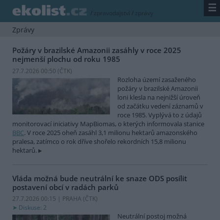
☰
/
zpravodajství
/
zprávy
Zprávy
Požáry v brazilské Amazonii zasáhly v roce 2025
nejmenší plochu od roku 1985
27.7.2026 00:50 (
ČTK
)
Rozloha území zasaženého
požáry v brazilské Amazonii
loni klesla na nejnižší úroveň
od začátku vedení záznamů v
roce 1985. Vyplývá to z údajů
monitorovací iniciativy MapBiomas, o kterých informovala stanice
BBC
. V roce 2025 oheň zasáhl 3,1 milionu hektarů amazonského
pralesa, zatímco o rok dříve shořelo rekordních 15,8 milionu
hektarů.
Vláda možná bude neutrální ke snaze ODS posílit
postavení obcí v radách parků
27.7.2026 00:15 | PRAHA (
ČTK
)
Diskuse: 2
Neutrální postoj možná