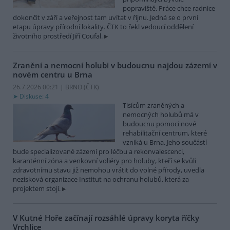
popraviště. Práce chce radnice
dokončit v září a veřejnost tam uvítat v říjnu. Jedná se o první
etapu úpravy přírodní lokality. ČTK to řekl vedoucí oddělení
životního prostředí Jiří Coufal.
Zranění a nemocní holubi v budoucnu najdou zázemí v
novém centru u Brna
26.7.2026 00:21 | BRNO (
ČTK
)
Diskuse: 4
Tisícům zraněných a
nemocných holubů má v
budoucnu pomoci nové
rehabilitační centrum, které
vzniká u Brna. Jeho součástí
bude specializované zázemí pro léčbu a rekonvalescenci,
karanténní zóna a venkovní voliéry pro holuby, kteří se kvůli
zdravotnímu stavu již nemohou vrátit do volné přírody, uvedla
nezisková organizace Institut na ochranu holubů, která za
projektem stojí.
V Kutné Hoře začínají rozsáhlé úpravy koryta říčky
Vrchlice