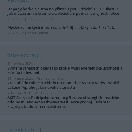
Diskuse: 31
Dopady horka a sucha na přírodu jsou kritické. ČSOP ukazuje,
jak může žíznivé krajině a živočichům pomoci veřejnost i obce
29.7.2026 | Zuzana Kučerová
Myslete v horkých dnech na volně žijící ptáky a další zvířata
28.7.2026 | Karel Makoň
tiskové zprávy
14. května 2026 |
Výměna střešních oken jako krok k vyšší energetické účinnosti a
komfortu bydlení
11. května 2026 |
Vrchlabí do toho!
Vrchlabí do toho!: Vrchlabí do toho! chce vyhrát volby. Nabízí
Lukáše Teplého jako nového starostu
7. května 2026 |
ASITIS s.r.o.
ASITIS s.r.o.: Podřipsko zahájilo přípravu strategie klimatické
odolnosti. Projekt Pathways2Resilience propojil adaptaci
krajiny s budoucími investicemi.
kalendář akcí