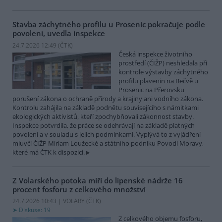
Stavba záchytného profilu u Prosenic pokračuje podle
povolení, uvedla inspekce
24.7.2026 12:49 (
ČTK
)
Česká inspekce životního
prostředí (ČIŽP) neshledala při
kontrole výstavby záchytného
profilu plavenin na Bečvě u
Prosenic na Přerovsku
porušení zákona o ochraně přírody a krajiny ani vodního zákona.
Kontrolu zahájila na základě podnětu souvisejícího s námitkami
ekologických aktivistů, kteří zpochybňovali zákonnost stavby.
Inspekce potvrdila, že práce se odehrávají na základě platných
povolení a v souladu s jejich podmínkami. Vyplývá to z vyjádření
mluvčí ČIŽP Miriam Loužecké a státního podniku Povodí Moravy,
které má ČTK k dispozici.
Z Volarského potoka míří do lipenské nádrže 16
procent fosforu z celkového množství
24.7.2026 10:43 | VOLARY (
ČTK
)
Diskuse: 19
Z celkového objemu fosforu,