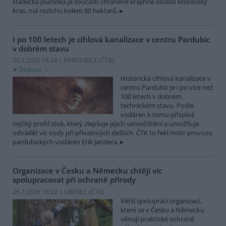
Hádecká planinka je součástí chráněné krajinné oblasti Moravský
kras, má rozlohu kolem 80 hektarů.
I po 100 letech je cihlová kanalizace v centru Pardubic
v dobrém stavu
26.7.2026 16:24 | PARDUBICE (
ČTK
)
Diskuse: 1
Historická cihlová kanalizace v
centru Pardubic je i po více než
100 letech v dobrém
technickém stavu. Podle
vodáren k tomu přispívá
vejčitý profil stok, který zlepšuje jejich samočištění a umožňuje
odvádět víc vody při přívalových deštích. ČTK to řekl mistr provozu
pardubických vodáren Erik Jandera.
Organizace v Česku a Německu chtějí víc
spolupracovat při ochraně přírody
26.7.2026 16:22 | LIBEREC (
ČTK
)
Větší spolupráci organizací,
které se v Česku a Německu
věnují praktické ochraně