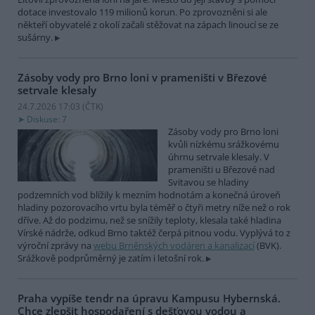
dotace investovalo 119 milionů korun. Po zprovozněni si ale
někteří obyvatelé z okolí začali stěžovat na zápach linoucí se ze
sušárny.
Zásoby vody pro Brno loni v prameništi v Březové
setrvale klesaly
24.7.2026 17:03 (
ČTK
)
Diskuse: 7
Zásoby vody pro Brno loni
kvůli nízkému srážkovému
úhrnu setrvale klesaly. V
prameništi u Březové nad
Svitavou se hladiny
podzemních vod blížily k mezním hodnotám a konečná úroveň
hladiny pozorovacího vrtu byla téměř o čtyři metry níže než o rok
dříve. Až do podzimu, než se snížily teploty, klesala také hladina
Vírské nádrže, odkud Brno taktéž čerpá pitnou vodu. Vyplývá to z
výroční zprávy na
webu Brněnských vodáren a kanalizací
(BVK).
Srážkově podprůměrný je zatím i letošní rok.
Praha vypíše tendr na úpravu Kampusu Hybernská.
Chce zlepšit hospodaření s dešťovou vodou a