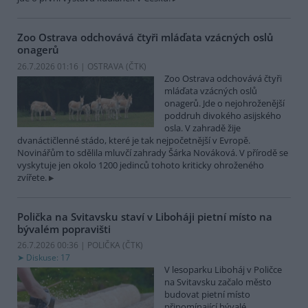
Zoo Ostrava odchovává čtyři mláďata vzácných oslů
onagerů
26.7.2026 01:16 | OSTRAVA (
ČTK
)
Zoo Ostrava odchovává čtyři
mláďata vzácných oslů
onagerů. Jde o nejohroženější
poddruh divokého asijského
osla. V zahradě žije
dvanáctičlenné stádo, které je tak nejpočetnější v Evropě.
Novinářům to sdělila mluvčí zahrady Šárka Nováková. V přírodě se
vyskytuje jen okolo 1200 jedinců tohoto kriticky ohroženého
zvířete.
Polička na Svitavsku staví v Liboháji pietní místo na
bývalém popravišti
26.7.2026 00:36 | POLIČKA (
ČTK
)
Diskuse: 17
V lesoparku Liboháj v Poličce
na Svitavsku začalo město
budovat pietní místo
připomínající bývalé