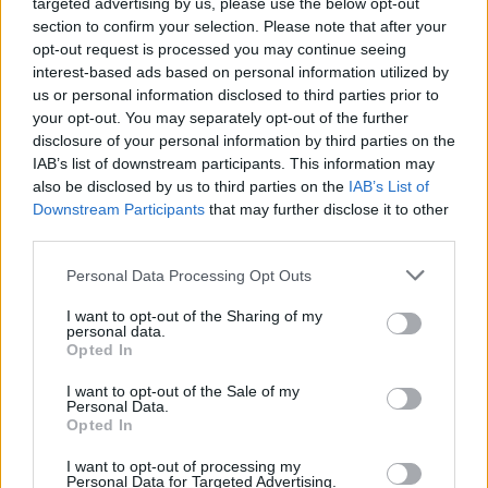
targeted advertising by us, please use the below opt-out
Na silnici u Trhové Kamenice na Chrudimsku přibyly
section to confirm your selection. Please note that after your
pachové ohradníky proti zvěři
opt-out request is processed you may continue seeing
interest-based ads based on personal information utilized by
25.7.2026 17:10 | TRHOVÁ KAMENICE (
ČTK
)
Na kilometrovém úseku silnice
us or personal information disclosed to third parties prior to
I/37 u Trhové Kamenice na
your opt-out. You may separately opt-out of the further
Chrudimsku přibyly pachové
disclosure of your personal information by third parties on the
ohradníky. Mají odradit zvěř
IAB’s list of downstream participants. This information may
od vstupu na vozovku,
also be disclosed by us to third parties on the
IAB’s List of
vyplývá z tiskové zprávy společnosti Generali Česká pojišťovna.
Jejich účinnost chce pojišťovna příští rok vyhodnotit. Podle
Downstream Participants
that may further disclose it to other
některých odborníků mají tato opatření sporné výsledky, zvířata si
third parties.
na ně časem zvyknou.
Personal Data Processing Opt Outs
Ostravská zoo se zapojila do záchrany ibisů skalních ve
I want to opt-out of the Sharing of my
Španělsku
personal data.
Opted In
25.7.2026 17:00 | OSTRAVA (
ČTK
)
Diskuse: 1
I want to opt-out of the Sale of my
Ostravská zoologická zahrada
Personal Data.
se zapojila do nového projektu
Opted In
na záchranu ptáků ibisů
skalních v národním parku v
I want to opt-out of processing my
Katalánsku. Cílem je posílení
Personal Data for Targeted Advertising.