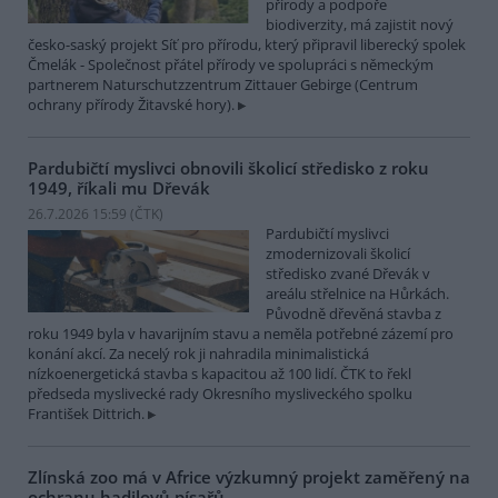
přírody a podpoře
biodiverzity, má zajistit nový
česko-saský projekt Síť pro přírodu, který připravil liberecký spolek
Čmelák - Společnost přátel přírody ve spolupráci s německým
partnerem Naturschutzzentrum Zittauer Gebirge (Centrum
ochrany přírody Žitavské hory).
Pardubičtí myslivci obnovili školicí středisko z roku
1949, říkali mu Dřevák
26.7.2026 15:59 (
ČTK
)
Pardubičtí myslivci
zmodernizovali školicí
středisko zvané Dřevák v
areálu střelnice na Hůrkách.
Původně dřevěná stavba z
roku 1949 byla v havarijním stavu a neměla potřebné zázemí pro
konání akcí. Za necelý rok ji nahradila minimalistická
nízkoenergetická stavba s kapacitou až 100 lidí. ČTK to řekl
předseda myslivecké rady Okresního mysliveckého spolku
František Dittrich.
Zlínská zoo má v Africe výzkumný projekt zaměřený na
ochranu hadilovů písařů