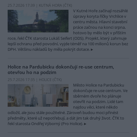
25.7.2026 17:39 | KUTNÁ HORA (
ČTK
)
V Kutné Hoře začínají rozsáhlé
úpravy koryta říčky Vrchlice v
centru města. Hlavní stavební
práce začnou na konci srpna,
hotovo by mělo být v příštím
roce, řekl ČTK starosta Lukáš Seifert (ODS). Projekt, který zahrnuje
lepší ochranu před povodní, vyjde téměř na 100 milionů korun bez
DPH. Většinu nákladů by měla pokrýt dotace.
Holice na Pardubicku dokončují re-use centrum,
otevřou ho na podzim
25.7.2026 17:35 | HOLICE (
ČTK
)
Město Holice na Pardubicku
dokončuje re-use centrum. Ve
sběrném dvoře ho plánuje
otevřít na podzim. Lidé tam
najdou věci, které někdo
odložil, ale jsou stále použitelné. Zároveň budou moci přinést
předměty, které už nepotřebují, a dát jim tak druhý život. ČTK to
řekl starosta Ondřej Výborný (Pro Holice).