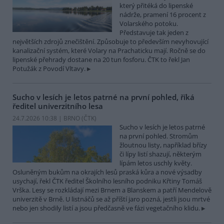
který přitéká do lipenské
nádrže, pramení 16 procent z
Volarského potoku.
Představuje tak jeden z
největších zdrojů znečištění. Způsobuje to především nevyhovující
kanalizační systém, které Volary na Prachaticku mají. Ročně se do
lipenské přehrady dostane na 20 tun fosforu. ČTK to řekl Jan
Potužák z Povodí Vltavy.
Sucho v lesích je letos patrné na první pohled, říká
ředitel univerzitního lesa
24.7.2026 10:38 | BRNO (
ČTK
)
Sucho v lesích je letos patrné
na první pohled. Stromům
žloutnou listy, například břízy
či lípy listí shazují, některým
lípám letos uschly květy.
Osluněným bukům na okrajích lesů praská kůra a nové výsadby
usychají, řekl ČTK ředitel Školního lesního podniku Křtiny Tomáš
Vrška. Lesy se rozkládají mezi Brnem a Blanskem a patří Mendelově
univerzitě v Brně. U listnáčů se až příští jaro pozná, jestli jsou mrtvé
nebo jen shodily listí a jsou předčasně ve fázi vegetačního klidu.