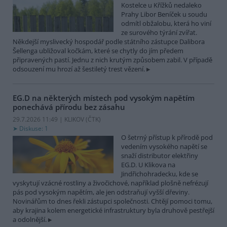
Kostelce u Křížků nedaleko
Prahy Libor Beníček u soudu
odmítl obžalobu, která ho viní
ze surového týrání zvířat.
Někdejší myslivecký hospodář podle státního zástupce Dalibora
Šellenga ubližoval kočkám, které se chytly do jím předem
připravených pastí. Jednu z nich krutým způsobem zabil. V případě
odsouzení mu hrozí až šestiletý trest vězení.
EG.D na některých místech pod vysokým napětím
ponechává přírodu bez zásahu
29.7.2026 11:49 | KLIKOV (
ČTK
)
Diskuse: 1
O šetrný přístup k přírodě pod
vedením vysokého napětí se
snaží distributor elektřiny
EG.D. U Klikova na
Jindřichohradecku, kde se
vyskytují vzácné rostliny a živočichové, například plošně nefrézují
pás pod vysokým napětím, ale jen odstraňují vyšší dřeviny.
Novinářům to dnes řekli zástupci společnosti. Chtějí pomoci tomu,
aby krajina kolem energetické infrastruktury byla druhově pestřejší
a odolnější.