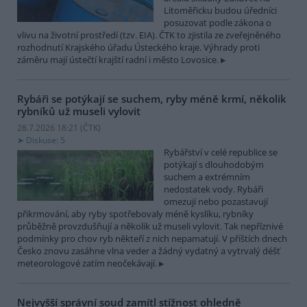
Litoměřicku budou úředníci
posuzovat podle zákona o
vlivu na životní prostředí (tzv. EIA). ČTK to zjistila ze zveřejněného
rozhodnutí Krajského úřadu Ústeckého kraje. Výhrady proti
záměru mají ústečtí krajští radní i město Lovosice.
Rybáři se potýkají se suchem, ryby méně krmí, několik
rybníků už museli vylovit
28.7.2026 18:21 (
ČTK
)
Diskuse: 5
Rybářství v celé republice se
potýkají s dlouhodobým
suchem a extrémním
nedostatek vody. Rybáři
omezují nebo pozastavují
přikrmování, aby ryby spotřebovaly méně kyslíku, rybníky
průběžně provzdušňují a několik už museli vylovit. Tak nepříznivé
podmínky pro chov ryb někteří z nich nepamatují. V příštích dnech
Česko znovu zasáhne vlna veder a žádný vydatný a vytrvalý déšť
meteorologové zatím neočekávají.
Nejvyšší správní soud zamítl stížnost ohledně