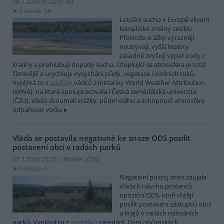
28.7.2026 01:22 (
ČTK
)
Diskuse: 54
Letošní sucho v Evropě vlivem
klimatické změny zesílilo.
Přestože srážky výrazněji
neubývají, vyšší teploty
zásadně zvyšují výpar vody z
krajiny a prohlubují dopady sucha. Oteplující se atmosféra je totiž
žíznivější a urychluje vysychání půdy, vegetace i vodních toků.
Vyplývá to z
analýzy
vědců z iniciativy World Weather Attribution
(WWA), na které spolupracovala i Česká zemědělská univerzita
(ČZU). Vědci zkoumali srážky, půdní vláhu a schopnost atmosféry
odpařovat vodu.
Vláda se postavila negativně ke snaze ODS posílit
postavení obcí v radách parků
27.7.2026 20:55 | PRAHA (
ČTK
)
Diskuse: 1
Negativní postoj dnes zaujala
vláda k návrhu poslanců
opoziční ODS, kteří chtějí
posílit postavení zástupců obcí
a krajů v radách národních
parků. Vyplývá to z
výsledků
zasedání. Osm občanských