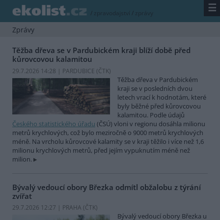
☰
/
zpravodajství
/
zprávy
Zprávy
Těžba dřeva se v Pardubickém kraji blíží době před
kůrovcovou kalamitou
29.7.2026 14:28 | PARDUBICE (
ČTK
)
Těžba dřeva v Pardubickém
kraji se v posledních dvou
letech vrací k hodnotám, které
byly běžné před kůrovcovou
kalamitou. Podle údajů
Českého statistického úřadu
(ČSÚ) vloni v regionu dosáhla milionu
metrů krychlových, což bylo meziročně o 9000 metrů krychlových
méně. Na vrcholu kůrovcové kalamity se v kraji těžilo i více než 1,6
milionu krychlových metrů, před jejím vypuknutím méně než
milion.
Bývalý vedoucí obory Březka odmítl obžalobu z týrání
zvířat
29.7.2026 12:27 | PRAHA (
ČTK
)
Bývalý vedoucí obory Březka u