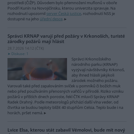
prostředí (ČIŽP). Důvodem bylo přemnožení muflonů v oboře
Poodří Kunín na Novojičínsku, kterou univerzita spravuje. Na
rozhodnutí upozornil
server Česká justice
, rozhodnutí NSS je
dostupné na jeho
úřední desce
.
Správci KRNAP varují před požáry v Krkonoších, turisté
zárodky požárů mají hlásit
28.7.2026 14:12 (
ČTK
)
Diskuse: 1
Správci Krkonošského
národního parku (KRNAP)
vyzývají návštěvníky Krkonoš,
aby ihned hlásili jakýkoli
zárodek možného požáru.
Varovali také před zapalováním svíček u pomníků či božích muk
nebo před používáním přenosných vařičů v přírodě. Riziko vzniku
požárů v příštích dnech poroste, řekl ČTK mluvčí Správy KRNAP
Radek Drahný. Podle meteorologů přichází další vlna veder, od
čtvrtka se budou teploty blížit 40 stupňům Celsia. Teplo bude i na
horách, pršet nemá.
Lvice Elsa, kterou stát zabavil Vémolovi, bude mít nový