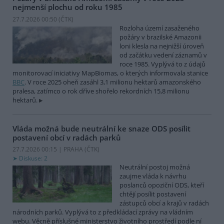
nejmenší plochu od roku 1985
27.7.2026 00:50 (
ČTK
)
Rozloha území zasaženého
požáry v brazilské Amazonii
loni klesla na nejnižší úroveň
od začátku vedení záznamů v
roce 1985. Vyplývá to z údajů
monitorovací iniciativy MapBiomas, o kterých informovala stanice
BBC
. V roce 2025 oheň zasáhl 3,1 milionu hektarů amazonského
pralesa, zatímco o rok dříve shořelo rekordních 15,8 milionu
hektarů.
Vláda možná bude neutrální ke snaze ODS posílit
postavení obcí v radách parků
27.7.2026 00:15 | PRAHA (
ČTK
)
Diskuse: 2
Neutrální postoj možná
zaujme vláda k návrhu
poslanců opoziční ODS, kteří
chtějí posílit postavení
zástupců obcí a krajů v radách
národních parků. Vyplývá to z předkládací zprávy na vládním
webu. Věcně příslušné ministerstvo životního prostředí podle ní