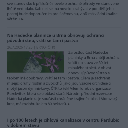
své stanovisko k příslušné novele o ochraně přírody ve stanovené
lhůtě nedodalo. Kabinet se má novelou zabývat v pondělí. Jeho
postoj bude doporučením pro Sněmovnu, v níž má vládní koalice
většinu.
Na Hádecké planince u Brna obnovují ochránci
původní step, vrátí se tam i pastva
26.7.2026 17:25 | BRNO (
ČTK
)
Zarostlou část Hádecké
planinky u Brna chtějí ochránci
vrátit do stavu ze 30. let
minulého století. V oblasti
obnovují původní step a
teplomilné doubravy. Vrátí se tam i pastva. Cílem je zachránit
mizející druhy rostlin a živočichů, jako jsou vzácné orchideje či
motýl jasoň dymnivkový. ČTK to řekl Vilém Jurek z organizace
Rezekvítek, která se o oblast stará. Národní přírodní rezervace
Hádecká planinka je součástí chráněné krajinné oblasti Moravský
kras, má rozlohu kolem 80 hektarů.
I po 100 letech je cihlová kanalizace v centru Pardubic
v dobrém stavu