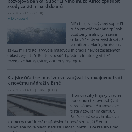
Rozvojová banka: Super El Niňo může Africe způsobit
škody za 20 miliard dolarů
27.7.2026 14:33 (
ČTK
)
Diskuse: 4
Blížící se jev nazývaný super El
Niňo pravděpodobně způsobí
postiženým africkým zemím
celkové škody ve výši deset až
20 miliard dolarů (zhruba 212
až 423 miliard Kč) a vyvolá masovou migraci z nejvíce zasažených
oblastí. Agentuře Reuters to sdělil přední klimatolog Africké
rozvojové banky (AfDB) Anthony Nyong.
Krajský úřad se musí znovu zabývat tramvajovou tratí
k novému nádraží v Brně
27.7.2026 14:15 | BRNO (
ČTK
)
Jihomoravský krajský úřad se
bude muset znovu zabývat
vlivy plánované tramvajové
tratě v tzv. jižním centru v
Brně. Jedná se o zhruba dva
kilometry tratí, které mají obsloužit nově vznikající čtvrť a
plánované nové hlavní nádraží. Letos v březnu sice krajský úřad