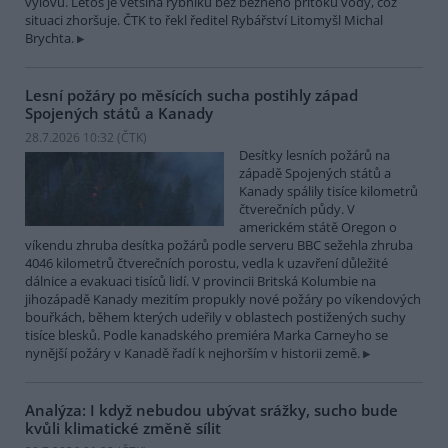
výlovu. Letos je většina rybníků bez běžného přítoku vody, což
situaci zhoršuje. ČTK to řekl ředitel Rybářství Litomyšl Michal
Brychta.
Lesní požáry po měsících sucha postihly západ
Spojených států a Kanady
28.7.2026 10:32 (
ČTK
)
Desítky lesních požárů na
západě Spojených států a
Kanady spálily tisíce kilometrů
čtverečních půdy. V
americkém státě Oregon o
víkendu zhruba desítka požárů podle serveru BBC sežehla zhruba
4046 kilometrů čtverečních porostu, vedla k uzavření důležité
dálnice a evakuaci tisíců lidí. V provincii Britská Kolumbie na
jihozápadě Kanady mezitím propukly nové požáry po víkendových
bouřkách, během kterých udeřily v oblastech postižených suchy
tisíce blesků. Podle kanadského premiéra Marka Carneyho se
nynější požáry v Kanadě řadí k nejhorším v historii země.
Analýza: I když nebudou ubývat srážky, sucho bude
kvůli klimatické změně sílit