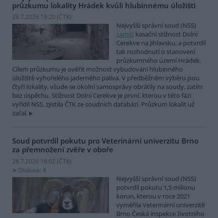
průzkumu lokality Hrádek kvůli hlubinnému úložišti
28.7.2026 18:20 (
ČTK
)
Nejvyšší správní soud (NSS)
zamítl
kasační stížnost Dolní
Cerekve na Jihlavsku, a potvrdil
tak rozhodnutí o stanovení
průzkumného území Hrádek.
Cílem průzkumu je ověřit možnost vybudování hlubinného
úložiště vyhořelého jaderného paliva. V předběžném výběru jsou
čtyři lokality, všude se okolní samosprávy obrátily na soudy, zatím
bez úspěchu. Stížnost Dolní Cerekve je první, kterou v této fázi
vyřídil NSS, zjistila ČTK ze soudních databází. Průzkum lokalit už
začal.
Soud potvrdil pokutu pro Veterinární univerzitu Brno
za přemnožení zvěře v oboře
28.7.2026 18:02 (
ČTK
)
Diskuse: 4
Nejvyšší správní soud (NSS)
potvrdil pokutu 1,5 milionu
korun, kterou v roce 2021
vyměřila Veterinární univerzitě
Brno Česká inspekce životního