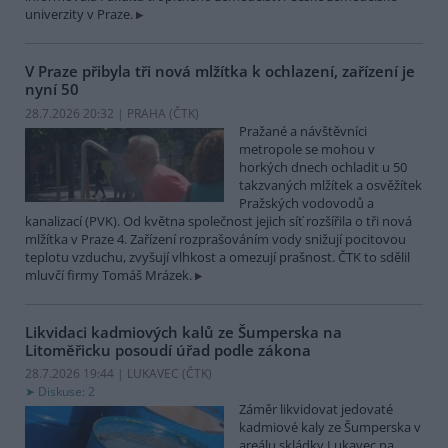
univerzity v Praze.
V Praze přibyla tři nová mlžítka k ochlazení, zařízení je
nyní 50
28.7.2026 20:32 | PRAHA (
ČTK
)
Pražané a návštěvníci
metropole se mohou v
horkých dnech ochladit u 50
takzvaných mlžítek a osvěžítek
Pražských vodovodů a
kanalizací (PVK). Od května společnost jejich síť rozšířila o tři nová
mlžítka v Praze 4. Zařízení rozprašováním vody snižují pocitovou
teplotu vzduchu, zvyšují vlhkost a omezují prašnost. ČTK to sdělil
mluvčí firmy Tomáš Mrázek.
Likvidaci kadmiových kalů ze Šumperska na
Litoměřicku posoudí úřad podle zákona
28.7.2026 19:44 | LUKAVEC (
ČTK
)
Diskuse: 2
Záměr likvidovat jedovaté
kadmiové kaly ze Šumperska v
areálu skládky Lukavec na