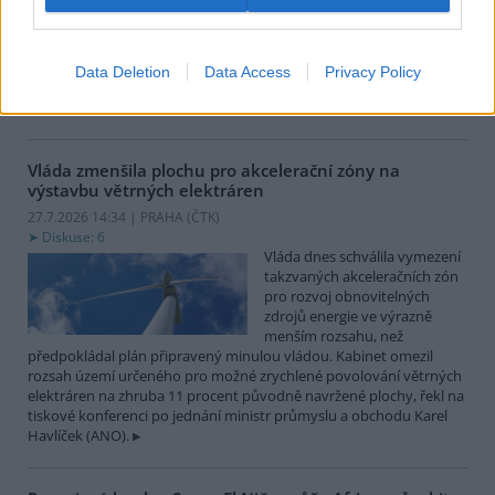
obnoví dotace na výstavbu a
zabezpečení vodárenské
infrastruktury kvůli zmírnění
negativních dopadů sucha a nedostatku vody. Resort navýší
Data Deletion
Data Access
Privacy Policy
původní částku dotace 1,1 miliardy korun o 400 milionů. Příjem
žádostí obnoví v pondělí 3. srpna.
Vláda zmenšila plochu pro akcelerační zóny na
výstavbu větrných elektráren
27.7.2026 14:34 | PRAHA (
ČTK
)
Diskuse: 6
Vláda dnes schválila vymezení
takzvaných akceleračních zón
pro rozvoj obnovitelných
zdrojů energie ve výrazně
menším rozsahu, než
předpokládal plán připravený minulou vládou. Kabinet omezil
rozsah území určeného pro možné zrychlené povolování větrných
elektráren na zhruba 11 procent původně navržené plochy, řekl na
tiskové konferenci po jednání ministr průmyslu a obchodu Karel
Havlíček (ANO).