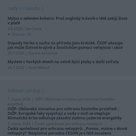
rady a návody
Mýtus o zeleném koberci: Proč anglický trávník v létě zabíjí život
v půdě
4.8.2026 | Jan Skala
Diskuse: 34
Dopady horka a sucha na přírodu jsou kritické. ČSOP ukazuje,
jak může žíznivé krajině a živočichům pomoci veřejnost i obce
29.7.2026 | Zuzana Kučerová
Myslete v horkých dnech na volně žijící ptáky a další zvířata
28.7.2026 | Karel Makoň
tiskové zprávy
7. srpna 2026 |
OIŽP- Občanská iniciativa pro ochranu životního
prostředí
OIŽP- Občanská iniciativa pro ochranu životního prostředí :
OIŽP: Evropské řeky vysychají a voda v nich se otepluje:
Klimatická krize odhaluje zásadní slabinu jaderné energetiky
7. srpna 2026 |
Česká společnost pro ochranu netopýrů
Česká společnost pro ochranu netopýrů: „Pomoc, máme v domě
netopýry!“ Bezplatná poradna ČESON je v létě zavalena