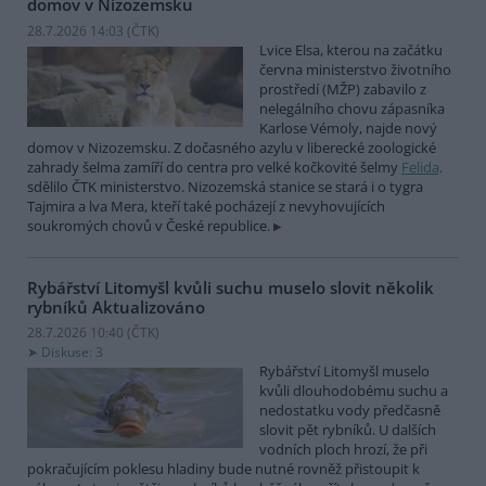
domov v Nizozemsku
28.7.2026 14:03 (
ČTK
)
Lvice Elsa, kterou na začátku
června ministerstvo životního
prostředí (MŽP) zabavilo z
nelegálního chovu zápasníka
Karlose Vémoly, najde nový
domov v Nizozemsku. Z dočasného azylu v liberecké zoologické
zahrady šelma zamíří do centra pro velké kočkovité šelmy
Felida,
sdělilo ČTK ministerstvo. Nizozemská stanice se stará i o tygra
Tajmira a lva Mera, kteří také pocházejí z nevyhovujících
soukromých chovů v České republice.
Rybářství Litomyšl kvůli suchu muselo slovit několik
rybníků
Aktualizováno
28.7.2026 10:40 (
ČTK
)
Diskuse: 3
Rybářství Litomyšl muselo
kvůli dlouhodobému suchu a
nedostatku vody předčasně
slovit pět rybníků. U dalších
vodních ploch hrozí, že při
pokračujícím poklesu hladiny bude nutné rovněž přistoupit k