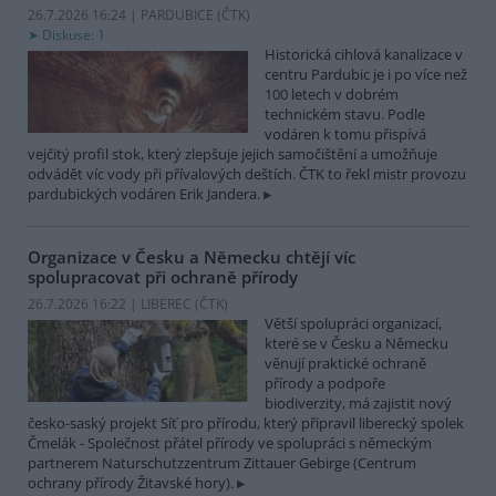
26.7.2026 16:24 | PARDUBICE (
ČTK
)
Diskuse: 1
Historická cihlová kanalizace v
centru Pardubic je i po více než
100 letech v dobrém
technickém stavu. Podle
vodáren k tomu přispívá
vejčitý profil stok, který zlepšuje jejich samočištění a umožňuje
odvádět víc vody při přívalových deštích. ČTK to řekl mistr provozu
pardubických vodáren Erik Jandera.
Organizace v Česku a Německu chtějí víc
spolupracovat při ochraně přírody
26.7.2026 16:22 | LIBEREC (
ČTK
)
Větší spolupráci organizací,
které se v Česku a Německu
věnují praktické ochraně
přírody a podpoře
biodiverzity, má zajistit nový
česko-saský projekt Síť pro přírodu, který připravil liberecký spolek
Čmelák - Společnost přátel přírody ve spolupráci s německým
partnerem Naturschutzzentrum Zittauer Gebirge (Centrum
ochrany přírody Žitavské hory).