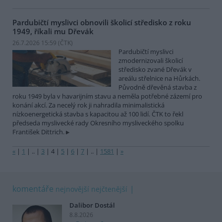
Pardubičtí myslivci obnovili školicí středisko z roku
1949, říkali mu Dřevák
26.7.2026 15:59 (
ČTK
)
Pardubičtí myslivci
zmodernizovali školicí
středisko zvané Dřevák v
areálu střelnice na Hůrkách.
Původně dřevěná stavba z
roku 1949 byla v havarijním stavu a neměla potřebné zázemí pro
konání akcí. Za necelý rok ji nahradila minimalistická
nízkoenergetická stavba s kapacitou až 100 lidí. ČTK to řekl
předseda myslivecké rady Okresního mysliveckého spolku
František Dittrich.
«
|
1
|
..
|
3
|
4
|
5
|
6
|
7
|
..
|
1581
|
»
komentáře
nejnovější
nejčtenější
Dalibor Dostál
8.8.2026