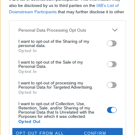
also be disclosed by us to third parties on the
IAB’s List of
Česko v roce 2023 vyprodukovalo 538 kg na odpadu
Downstream Participants
that may further disclose it to other
na osobu, víc než byl průměr EU
third parties.
27.7.2026 19:51 (
ČTK
)
Diskuse: 6
Personal Data Processing Opt Outs
Česko v roce 2023
vyprodukovalo 538 kilogramů
I want to opt-out of the Sharing of my
komunálního odpadu na
personal data.
osobu, což bylo o 27 kilogramů
Opted In
více, než činil průměr v EU. V
žebříčku zemí Evropské unie skončilo na devátém místě. Vyplývá
I want to opt-out of the Sale of my
to z analýzy projektu Evropa v datech. Oproti rokům 2022 a 2021
Personal Data.
se jedná o mírné zlepšení. Podle dat Eurostatu Česko v roce 2022
Opted In
vyprodukovalo 549 kg komunálního odpadu, o rok dříve pak 570.
Země se podle analýzy také rychle zlepšuje v cirkulárním využití
I want to opt-out of processing my
materiálů, tedy ve využívání recyklovaných materiálů.
Personal Data for Targeted Advertising.
Opted In
Ministerstvo zemědělství kvůli suchu obnoví dotace do
I want to opt-out of Collection, Use,
vodárenské infrastruktury
Retention, Sale, and/or Sharing of my
Personal Data that Is Unrelated with the
27.7.2026 19:24 (
ČTK
)
Purposes for which it was collected.
Diskuse: 1
Opted Out
Ministerstvo zemědělství v
reakci na dlouhodobé sucho
OPT OUT FROM ALL
CONFIRM