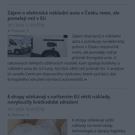
Zájem o elektrická nákladní auta v Česku roste, ale
pomaleji než v EU
29.7.2026 11:25 (
ČTK
)
Diskuse: 2
Zájem dopravců o nákladní
auta a autobusy na elektrický
pohon v Česku meziročně
roste, ale pomaleji, než je
průměr Evropské unie. U
takzvaných lehkých užitkových vozidel, kam spadají dodávky a
nákladní auta do 3,5 tuny, byl růst větší než průměr EU. V analýze
to uvedlo Centrum dopravního výzkumu, které vychází z dat
Evropského sdružení výrobců automobilů.
E-shopy očekávají s nařízením EU větší náklady,
nevyloučily krátkodobé zdražení
29.7.2026 10:20 (
ČTK
)
Diskuse: 4
E-shopy očekávají vyšší
náklady na nové obaly,
technologie a úpravy logistiky