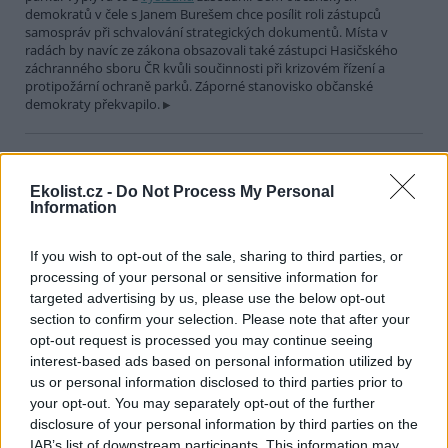
demokratů v čele s Janem Burešem chce posílit roli zástupců
samospráv při schvalování strategických dokumentů. Místa v
radách by navíc ze zákona obsazovali také zástupci Hasičského
záchranného sboru ČR kvůli součinnosti při krizovém řízení a
protipožární ochraně parků. Záporné stanovisko občanské
demokraty překvapilo.
Soud v Miláně nařídil vypnout vysoké pece v největší
italské ocelárně
Ekolist.cz -
Do Not Process My Personal
27.7.2026 20:32 (
ČTK
)
Information
Diskuse: 2
Odvolací soud v Miláně dnes
nařídil největší italské ocelárně
If you wish to opt-out of the sale, sharing to third parties, or
kvůli znečišťování azbestem a
processing of your personal or sensitive information for
jemným polétavým prachem
targeted advertising by us, please use the below opt-out
vypnout vysoké pece.
section to confirm your selection. Please note that after your
Ocelárně Acciaierie d’Italia (ADI) z jihoitalského města Taranto
opt-out request is processed you may continue seeing
nařizuje, aby tak učinila do 90 dnů od doručení rozsudku, informují
interest-based ads based on personal information utilized by
agentury ANSA a Adnkronos. Pokud chce firma provoz obnovit,
musí podle soudu odstranit zbývající azbest z vysokých pecí a
us or personal information disclosed to third parties prior to
snížit množství vypuštěných jemných polétavých prachů PM10 a
your opt-out. You may separately opt-out of the further
PM2,5.
disclosure of your personal information by third parties on the
IAB’s list of downstream participants. This information may