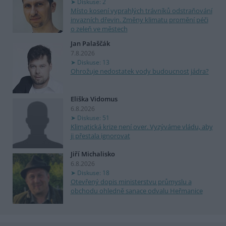
Diskuse: 2
Místo kosení vyprahlých trávníků odstraňování
invazních dřevin. Změny klimatu promění péči
o zeleň ve městech
Jan Palaščák
7.8.2026
Diskuse: 13
Ohrožuje nedostatek vody budoucnost jádra?
Eliška Vidomus
6.8.2026
Diskuse: 51
Klimatická krize není over. Vyzýváme vládu, aby
ji přestala ignorovat
Jiří Michalisko
6.8.2026
Diskuse: 18
Otevřený dopis ministerstvu průmyslu a
obchodu ohledně sanace odvalu Heřmanice