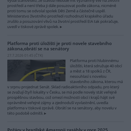
vydal stanovisko, že stavba nebude mít významný vliv na životní
prostředí a není třeba ji dále posuzovat podle zákona, nicméně
proti tomu se odvolal spolek Děti Země a částečně uspěl.
Ministerstvo životního prostředí rozhodnutí krajského úřadu
zrušilo a posuzování vlivů na životní prostředí EIA tak pokračuje,
uvedl v tiskové zprávě spolek.
Platforma proti úložišti je proti novele stavebního
zákona,obrátí se na senátory
27.7.2026 01:45 (
ČTK
)
Platforma proti hlubinnému
úložišti, která sdružuje 40 obcí
a měst a 18 spolků z ČR,
nesouhlasí s novelou
stavebního zákona, kterou má
v srpnu projednat Senát. Sklad radioaktivního odpadu, pro který
se zvažují čtyři lokality v Česku, se má podle novely stát veřejně
prospěšnou stavbou, což omezí možnosti obcí i krajů hájit své
oprávněné veřejné zájmy a zjednoduší vyvlastnění, uvedla
platforma v tiskové zprávě. Obrátí se na senátory, aby novelu v
této podobě odmítli.
Požáry v brazilské Amazonii zasáhly v roce 2025