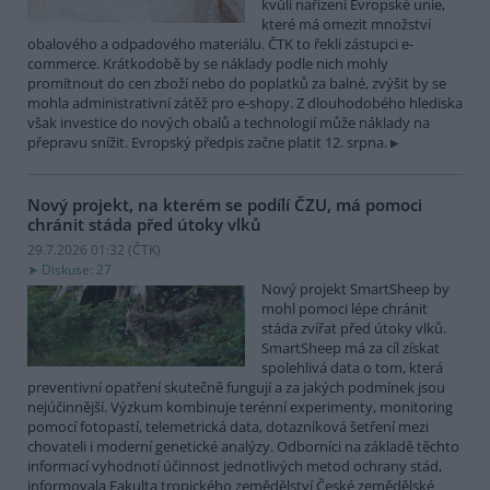
kvůli nařízení Evropské unie,
které má omezit množství
obalového a odpadového materiálu. ČTK to řekli zástupci e-
commerce. Krátkodobě by se náklady podle nich mohly
promítnout do cen zboží nebo do poplatků za balné, zvýšit by se
mohla administrativní zátěž pro e-shopy. Z dlouhodobého hlediska
však investice do nových obalů a technologií může náklady na
přepravu snížit. Evropský předpis začne platit 12. srpna.
Nový projekt, na kterém se podílí ČZU, má pomoci
chránit stáda před útoky vlků
29.7.2026 01:32 (
ČTK
)
Diskuse: 27
Nový projekt SmartSheep by
mohl pomoci lépe chránit
stáda zvířat před útoky vlků.
SmartSheep má za cíl získat
spolehlivá data o tom, která
preventivní opatření skutečně fungují a za jakých podmínek jsou
nejúčinnější. Výzkum kombinuje terénní experimenty, monitoring
pomocí fotopastí, telemetrická data, dotazníková šetření mezi
chovateli i moderní genetické analýzy. Odborníci na základě těchto
informací vyhodnotí účinnost jednotlivých metod ochrany stád,
informovala Fakulta tropického zemědělství České zemědělské