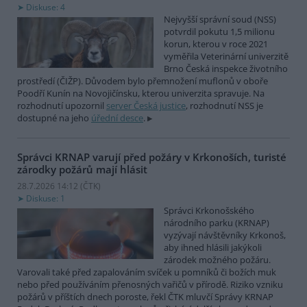
Diskuse: 4
Nejvyšší správní soud (NSS)
potvrdil pokutu 1,5 milionu
korun, kterou v roce 2021
vyměřila Veterinární univerzitě
Brno Česká inspekce životního
prostředí (ČIŽP). Důvodem bylo přemnožení muflonů v oboře
Poodří Kunín na Novojičínsku, kterou univerzita spravuje. Na
rozhodnutí upozornil
server Česká justice
, rozhodnutí NSS je
dostupné na jeho
úřední desce
.
Správci KRNAP varují před požáry v Krkonoších, turisté
zárodky požárů mají hlásit
28.7.2026 14:12 (
ČTK
)
Diskuse: 1
Správci Krkonošského
národního parku (KRNAP)
vyzývají návštěvníky Krkonoš,
aby ihned hlásili jakýkoli
zárodek možného požáru.
Varovali také před zapalováním svíček u pomníků či božích muk
nebo před používáním přenosných vařičů v přírodě. Riziko vzniku
požárů v příštích dnech poroste, řekl ČTK mluvčí Správy KRNAP