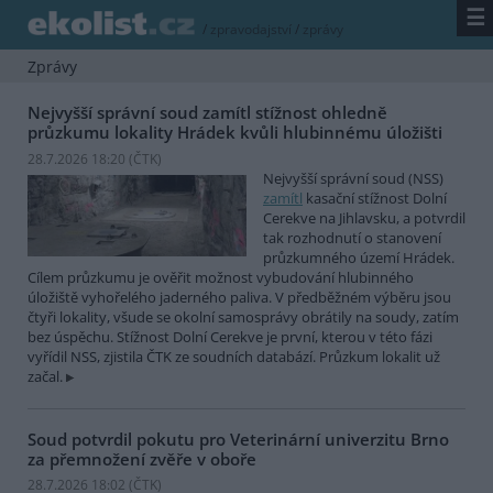
☰
/
zpravodajství
/
zprávy
Zprávy
Nejvyšší správní soud zamítl stížnost ohledně
průzkumu lokality Hrádek kvůli hlubinnému úložišti
28.7.2026 18:20 (
ČTK
)
Nejvyšší správní soud (NSS)
zamítl
kasační stížnost Dolní
Cerekve na Jihlavsku, a potvrdil
tak rozhodnutí o stanovení
průzkumného území Hrádek.
Cílem průzkumu je ověřit možnost vybudování hlubinného
úložiště vyhořelého jaderného paliva. V předběžném výběru jsou
čtyři lokality, všude se okolní samosprávy obrátily na soudy, zatím
bez úspěchu. Stížnost Dolní Cerekve je první, kterou v této fázi
vyřídil NSS, zjistila ČTK ze soudních databází. Průzkum lokalit už
začal.
Soud potvrdil pokutu pro Veterinární univerzitu Brno
za přemnožení zvěře v oboře
28.7.2026 18:02 (
ČTK
)