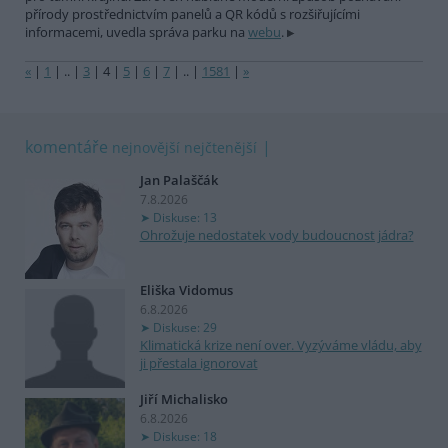
přírody prostřednictvím panelů a QR kódů s rozšiřujícími
informacemi, uvedla správa parku na
webu
.
«
|
1
|
..
|
3
|
4
|
5
|
6
|
7
|
..
|
1581
|
»
komentáře
nejnovější
nejčtenější
Jan Palaščák
7.8.2026
Diskuse: 13
Ohrožuje nedostatek vody budoucnost jádra?
Eliška Vidomus
6.8.2026
Diskuse: 29
Klimatická krize není over. Vyzýváme vládu, aby
ji přestala ignorovat
Jiří Michalisko
6.8.2026
Diskuse: 18