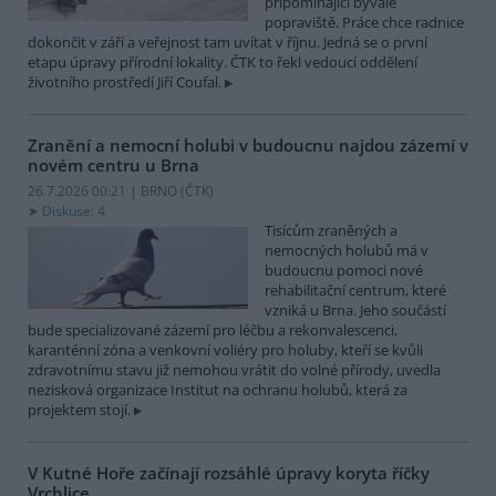
připomínající bývalé
popraviště. Práce chce radnice
dokončit v září a veřejnost tam uvítat v říjnu. Jedná se o první
etapu úpravy přírodní lokality. ČTK to řekl vedoucí oddělení
životního prostředí Jiří Coufal.
Zranění a nemocní holubi v budoucnu najdou zázemí v
novém centru u Brna
26.7.2026 00:21 | BRNO (
ČTK
)
Diskuse: 4
Tisícům zraněných a
nemocných holubů má v
budoucnu pomoci nové
rehabilitační centrum, které
vzniká u Brna. Jeho součástí
bude specializované zázemí pro léčbu a rekonvalescenci,
karanténní zóna a venkovní voliéry pro holuby, kteří se kvůli
zdravotnímu stavu již nemohou vrátit do volné přírody, uvedla
nezisková organizace Institut na ochranu holubů, která za
projektem stojí.
V Kutné Hoře začínají rozsáhlé úpravy koryta říčky
Vrchlice