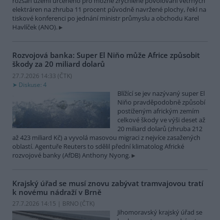
rozsah území určeného pro možné zrychlené povolování větrných
elektráren na zhruba 11 procent původně navržené plochy, řekl na
tiskové konferenci po jednání ministr průmyslu a obchodu Karel
Havlíček (ANO).
Rozvojová banka: Super El Niňo může Africe způsobit
škody za 20 miliard dolarů
27.7.2026 14:33 (
ČTK
)
Diskuse: 4
Blížící se jev nazývaný super El
Niňo pravděpodobně způsobí
postiženým africkým zemím
celkové škody ve výši deset až
20 miliard dolarů (zhruba 212
až 423 miliard Kč) a vyvolá masovou migraci z nejvíce zasažených
oblastí. Agentuře Reuters to sdělil přední klimatolog Africké
rozvojové banky (AfDB) Anthony Nyong.
Krajský úřad se musí znovu zabývat tramvajovou tratí
k novému nádraží v Brně
27.7.2026 14:15 | BRNO (
ČTK
)
Jihomoravský krajský úřad se