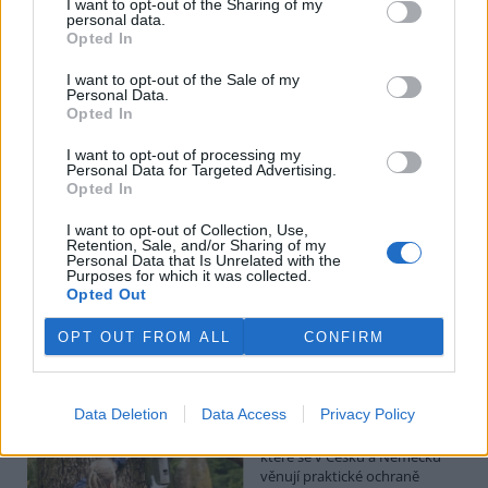
I want to opt-out of the Sharing of my
Hádecká planinka je součástí chráněné krajinné oblasti Moravský
personal data.
kras, má rozlohu kolem 80 hektarů.
Opted In
I want to opt-out of the Sale of my
I po 100 letech je cihlová kanalizace v centru Pardubic
Personal Data.
v dobrém stavu
Opted In
26.7.2026 16:24 | PARDUBICE (
ČTK
)
Diskuse: 1
I want to opt-out of processing my
Personal Data for Targeted Advertising.
Historická cihlová kanalizace v
Opted In
centru Pardubic je i po více než
100 letech v dobrém
I want to opt-out of Collection, Use,
technickém stavu. Podle
Retention, Sale, and/or Sharing of my
vodáren k tomu přispívá
Personal Data that Is Unrelated with the
vejčitý profil stok, který zlepšuje jejich samočištění a umožňuje
Purposes for which it was collected.
odvádět víc vody při přívalových deštích. ČTK to řekl mistr provozu
Opted Out
pardubických vodáren Erik Jandera.
OPT OUT FROM ALL
CONFIRM
Organizace v Česku a Německu chtějí víc
spolupracovat při ochraně přírody
Data Deletion
Data Access
Privacy Policy
26.7.2026 16:22 | LIBEREC (
ČTK
)
Větší spolupráci organizací,
které se v Česku a Německu
věnují praktické ochraně