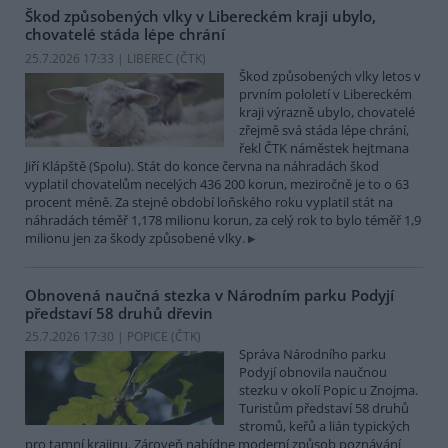
Škod způsobených vlky v Libereckém kraji ubylo,
chovatelé stáda lépe chrání
25.7.2026 17:33 | LIBEREC (
ČTK
)
Škod způsobených vlky letos v
prvním pololetí v Libereckém
kraji výrazně ubylo, chovatelé
zřejmě svá stáda lépe chrání,
řekl ČTK náměstek hejtmana
Jiří Klápště (Spolu). Stát do konce června na náhradách škod
vyplatil chovatelům necelých 436 200 korun, meziročně je to o 63
procent méně. Za stejné období loňského roku vyplatil stát na
náhradách téměř 1,178 milionu korun, za celý rok to bylo téměř 1,9
milionu jen za škody způsobené vlky.
Obnovená naučná stezka v Národním parku Podyjí
představí 58 druhů dřevin
25.7.2026 17:30 | POPICE (
ČTK
)
Správa Národního parku
Podyjí obnovila naučnou
stezku v okolí Popic u Znojma.
Turistům představí 58 druhů
stromů, keřů a lián typických
pro tamní krajinu. Zároveň nabídne moderní způsob poznávání