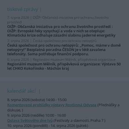
tiskové zprávy
7. srpna 2026 |
OIŽP- Občanská iniciativa pro ochranu životního
prostředí
OIŽP- Občanská iniciativa pro ochranu životního prostředí :
OIŽP: Evropské řeky vysychají a voda v nich se otepluje:
Klimatická krize odhaluje zásadní slabinu jaderné energetiky
7. srpna 2026 |
Česká společnost pro ochranu netopýrů
Česká společnost pro ochranu netopýrů: „Pomoc, máme v domě
netopýry!“ Bezplatná poradna ČESON je v létě zavalena
telefonáty. Sama potřebuje finanční podporu.
6. srpna 2026 |
Regionální muzeum Mělník, příspěvková organizace
Regionální muzeum Mělník, příspěvková organizace: Výstava 50
let CHKO Kokořínsko - Máchův kraj
kalendář akcí
8. srpna 2026 (sobota) 14:00 - 15:00
Komentované prohlídky výstavy Rostlinná Odysea
(Přednášky a
diskuse, )
9. srpna 2026 (neděle) 10:00 - 16:00
Oslava Světového dne lvů
(Festivaly a slavnosti, Praha 7 )
10. srpna 2026 (pondělí) - 14. srpna 2026 (pátek)