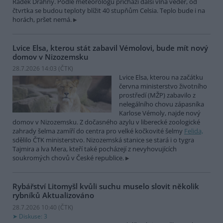
Radek Drahný. Podle meteorologů přichází další vlna veder, od
čtvrtka se budou teploty blížit 40 stupňům Celsia. Teplo bude i na
horách, pršet nemá.
Lvice Elsa, kterou stát zabavil Vémolovi, bude mít nový
domov v Nizozemsku
28.7.2026 14:03 (
ČTK
)
Lvice Elsa, kterou na začátku
června ministerstvo životního
prostředí (MŽP) zabavilo z
nelegálního chovu zápasníka
Karlose Vémoly, najde nový
domov v Nizozemsku. Z dočasného azylu v liberecké zoologické
zahrady šelma zamíří do centra pro velké kočkovité šelmy
Felida,
sdělilo ČTK ministerstvo. Nizozemská stanice se stará i o tygra
Tajmira a lva Mera, kteří také pocházejí z nevyhovujících
soukromých chovů v České republice.
Rybářství Litomyšl kvůli suchu muselo slovit několik
rybníků
Aktualizováno
28.7.2026 10:40 (
ČTK
)
Diskuse: 3