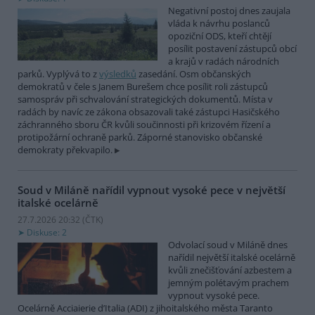
Negativní postoj dnes zaujala
vláda k návrhu poslanců
opoziční ODS, kteří chtějí
posílit postavení zástupců obcí
a krajů v radách národních
parků. Vyplývá to z
výsledků
zasedání. Osm občanských
demokratů v čele s Janem Burešem chce posílit roli zástupců
samospráv při schvalování strategických dokumentů. Místa v
radách by navíc ze zákona obsazovali také zástupci Hasičského
záchranného sboru ČR kvůli součinnosti při krizovém řízení a
protipožární ochraně parků. Záporné stanovisko občanské
demokraty překvapilo.
Soud v Miláně nařídil vypnout vysoké pece v největší
italské ocelárně
27.7.2026 20:32 (
ČTK
)
Diskuse: 2
Odvolací soud v Miláně dnes
nařídil největší italské ocelárně
kvůli znečišťování azbestem a
jemným polétavým prachem
vypnout vysoké pece.
Ocelárně Acciaierie d’Italia (ADI) z jihoitalského města Taranto