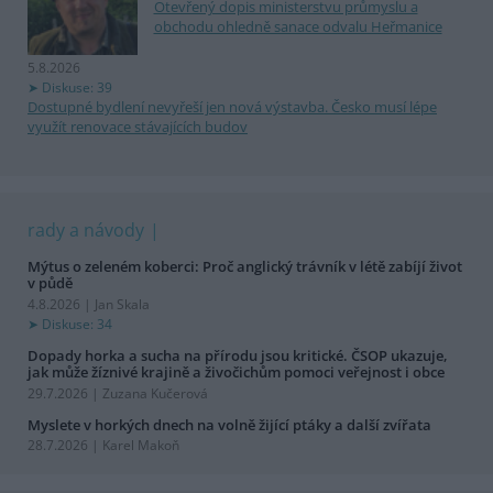
Otevřený dopis ministerstvu průmyslu a
obchodu ohledně sanace odvalu Heřmanice
5.8.2026
Diskuse: 39
Dostupné bydlení nevyřeší jen nová výstavba. Česko musí lépe
využít renovace stávajících budov
rady a návody
Mýtus o zeleném koberci: Proč anglický trávník v létě zabíjí život
v půdě
4.8.2026 | Jan Skala
Diskuse: 34
Dopady horka a sucha na přírodu jsou kritické. ČSOP ukazuje,
jak může žíznivé krajině a živočichům pomoci veřejnost i obce
29.7.2026 | Zuzana Kučerová
Myslete v horkých dnech na volně žijící ptáky a další zvířata
28.7.2026 | Karel Makoň