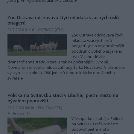
jde o první výstavu kudlanek v Česku.
Zoo Ostrava odchovává čtyři mláďata vzácných oslů
onagerů
26.7.2026 01:16 | OSTRAVA (
ČTK
)
Zoo Ostrava odchovává čtyři
mláďata vzácných oslů
onagerů. Jde o nejohroženější
poddruh divokého asijského
osla. V zahradě žije
dvanáctičlenné stádo, které je tak nejpočetnější v Evropě.
Novinářům to sdělila mluvčí zahrady Šárka Nováková. V přírodě se
vyskytuje jen okolo 1200 jedinců tohoto kriticky ohroženého
zvířete.
Polička na Svitavsku staví v Liboháji pietní místo na
bývalém popravišti
26.7.2026 00:36 | POLIČKA (
ČTK
)
Diskuse: 17
V lesoparku Liboháj v Poličce
na Svitavsku začalo město
budovat pietní místo