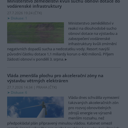
Ministerstvo zemědělství kvůli suchu obnoví dotace do
vodárenské infrastruktury
27.7.2026 19:24 (
ČTK
)
Diskuse: 1
Ministerstvo zemědělství v
reakci na dlouhodobé sucho
obnoví dotace na výstavbu a
zabezpečení vodárenské
infrastruktury kvůli zmírnění
negativních dopadů sucha a nedostatku vody. Resort navýší
původní částku dotace 1,1 miliardy korun o 400 milionů. Příjem
žádostí obnoví v pondělí 3. srpna.
Vláda zmenšila plochu pro akcelerační zóny na
výstavbu větrných elektráren
27.7.2026 14:34 | PRAHA (
ČTK
)
Diskuse: 6
Vláda dnes schválila vymezení
takzvaných akceleračních zón
pro rozvoj obnovitelných
zdrojů energie ve výrazně
menším rozsahu, než
předpokládal plán připravený minulou vládou. Kabinet omezil