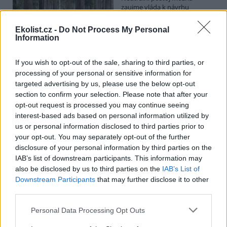
zaujme vláda k návrhu
poslanců opoziční ODS, kteří
chtějí posílit postavení
Ekolist.cz -
Do Not Process My Personal
zástupců obcí a krajů v radách
Information
národních parků. Vyplývá to z předkládací zprávy na vládním
webu. Věcně příslušné ministerstvo životního prostředí podle ní
své stanovisko k příslušné novele o ochraně přírody ve stanovené
If you wish to opt-out of the sale, sharing to third parties, or
lhůtě nedodalo. Kabinet se má novelou zabývat v pondělí. Jeho
processing of your personal or sensitive information for
postoj bude doporučením pro Sněmovnu, v níž má vládní koalice
targeted advertising by us, please use the below opt-out
většinu.
section to confirm your selection. Please note that after your
opt-out request is processed you may continue seeing
interest-based ads based on personal information utilized by
Na Hádecké planince u Brna obnovují ochránci
původní step, vrátí se tam i pastva
us or personal information disclosed to third parties prior to
your opt-out. You may separately opt-out of the further
26.7.2026 17:25 | BRNO (
ČTK
)
disclosure of your personal information by third parties on the
Zarostlou část Hádecké
planinky u Brna chtějí ochránci
IAB’s list of downstream participants. This information may
vrátit do stavu ze 30. let
also be disclosed by us to third parties on the
IAB’s List of
minulého století. V oblasti
Downstream Participants
that may further disclose it to other
obnovují původní step a
third parties.
teplomilné doubravy. Vrátí se tam i pastva. Cílem je zachránit
mizející druhy rostlin a živočichů, jako jsou vzácné orchideje či
Personal Data Processing Opt Outs
motýl jasoň dymnivkový. ČTK to řekl Vilém Jurek z organizace
Rezekvítek, která se o oblast stará. Národní přírodní rezervace