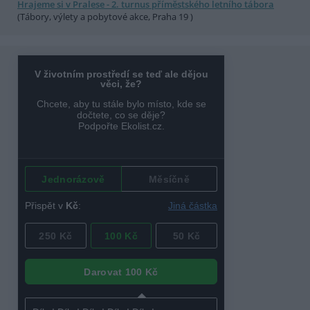
Hrajeme si v Pralese - 2. turnus příměstského letního tábora
(Tábory, výlety a pobytové akce, Praha 19 )