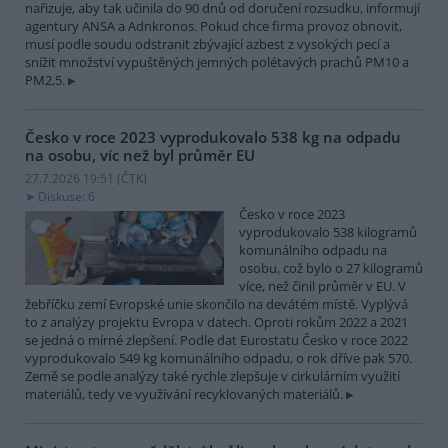
nařizuje, aby tak učinila do 90 dnů od doručení rozsudku, informují
agentury ANSA a Adnkronos. Pokud chce firma provoz obnovit,
musí podle soudu odstranit zbývající azbest z vysokých pecí a
snížit množství vypuštěných jemných polétavých prachů PM10 a
PM2,5.
Česko v roce 2023 vyprodukovalo 538 kg na odpadu
na osobu, víc než byl průměr EU
27.7.2026 19:51 (
ČTK
)
Diskuse: 6
Česko v roce 2023
vyprodukovalo 538 kilogramů
komunálního odpadu na
osobu, což bylo o 27 kilogramů
více, než činil průměr v EU. V
žebříčku zemí Evropské unie skončilo na devátém místě. Vyplývá
to z analýzy projektu Evropa v datech. Oproti rokům 2022 a 2021
se jedná o mírné zlepšení. Podle dat Eurostatu Česko v roce 2022
vyprodukovalo 549 kg komunálního odpadu, o rok dříve pak 570.
Země se podle analýzy také rychle zlepšuje v cirkulárním využití
materiálů, tedy ve využívání recyklovaných materiálů.