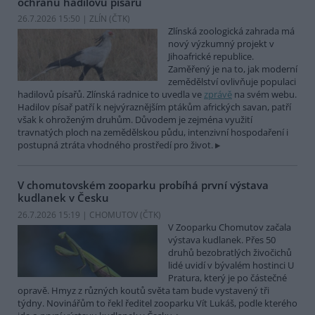
ochranu hadilovů písařů
26.7.2026 15:50 | ZLÍN (
ČTK
)
Zlínská zoologická zahrada má
nový výzkumný projekt v
Jihoafrické republice.
Zaměřený je na to, jak moderní
zemědělství ovlivňuje populaci
hadilovů písařů. Zlínská radnice to uvedla ve
zprávě
na svém webu.
Hadilov písař patří k nejvýraznějším ptákům afrických savan, patří
však k ohroženým druhům. Důvodem je zejména využití
travnatých ploch na zemědělskou půdu, intenzivní hospodaření i
postupná ztráta vhodného prostředí pro život.
V chomutovském zooparku probíhá první výstava
kudlanek v Česku
26.7.2026 15:19 | CHOMUTOV (
ČTK
)
V Zooparku Chomutov začala
výstava kudlanek. Přes 50
druhů bezobratlých živočichů
lidé uvidí v bývalém hostinci U
Pratura, který je po částečné
opravě. Hmyz z různých koutů světa tam bude vystavený tři
týdny. Novinářům to řekl ředitel zooparku Vít Lukáš, podle kterého