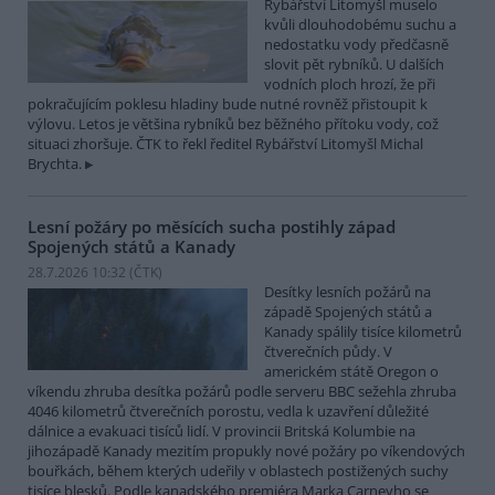
Rybářství Litomyšl muselo
kvůli dlouhodobému suchu a
nedostatku vody předčasně
slovit pět rybníků. U dalších
vodních ploch hrozí, že při
pokračujícím poklesu hladiny bude nutné rovněž přistoupit k
výlovu. Letos je většina rybníků bez běžného přítoku vody, což
situaci zhoršuje. ČTK to řekl ředitel Rybářství Litomyšl Michal
Brychta.
Lesní požáry po měsících sucha postihly západ
Spojených států a Kanady
28.7.2026 10:32 (
ČTK
)
Desítky lesních požárů na
západě Spojených států a
Kanady spálily tisíce kilometrů
čtverečních půdy. V
americkém státě Oregon o
víkendu zhruba desítka požárů podle serveru BBC sežehla zhruba
4046 kilometrů čtverečních porostu, vedla k uzavření důležité
dálnice a evakuaci tisíců lidí. V provincii Britská Kolumbie na
jihozápadě Kanady mezitím propukly nové požáry po víkendových
bouřkách, během kterých udeřily v oblastech postižených suchy
tisíce blesků. Podle kanadského premiéra Marka Carneyho se