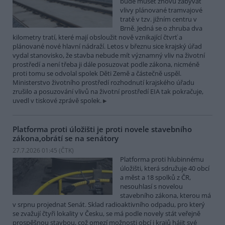
bude muset znovu zabývat
vlivy plánované tramvajové
tratě v tzv. jižním centru v
Brně. Jedná se o zhruba dva
kilometry tratí, které mají obsloužit nově vznikající čtvrť a
plánované nové hlavní nádraží. Letos v březnu sice krajský úřad
vydal stanovisko, že stavba nebude mít významný vliv na životní
prostředí a není třeba ji dále posuzovat podle zákona, nicméně
proti tomu se odvolal spolek Děti Země a částečně uspěl.
Ministerstvo životního prostředí rozhodnutí krajského úřadu
zrušilo a posuzování vlivů na životní prostředí EIA tak pokračuje,
uvedl v tiskové zprávě spolek.
Platforma proti úložišti je proti novele stavebního
zákona,obrátí se na senátory
27.7.2026 01:45 (
ČTK
)
Platforma proti hlubinnému
úložišti, která sdružuje 40 obcí
a měst a 18 spolků z ČR,
nesouhlasí s novelou
stavebního zákona, kterou má
v srpnu projednat Senát. Sklad radioaktivního odpadu, pro který
se zvažují čtyři lokality v Česku, se má podle novely stát veřejně
prospěšnou stavbou, což omezí možnosti obcí i krajů hájit své