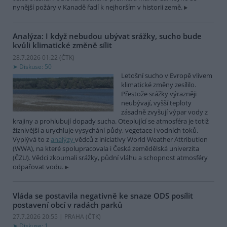
nynější požáry v Kanadě řadí k nejhorším v historii země.
Analýza: I když nebudou ubývat srážky, sucho bude
kvůli klimatické změně sílit
28.7.2026 01:22 (
ČTK
)
Diskuse: 50
Letošní sucho v Evropě vlivem
klimatické změny zesílilo.
Přestože srážky výrazněji
neubývají, vyšší teploty
zásadně zvyšují výpar vody z
krajiny a prohlubují dopady sucha. Oteplující se atmosféra je totiž
žíznivější a urychluje vysychání půdy, vegetace i vodních toků.
Vyplývá to z
analýzy
vědců z iniciativy World Weather Attribution
(WWA), na které spolupracovala i Česká zemědělská univerzita
(ČZU). Vědci zkoumali srážky, půdní vláhu a schopnost atmosféry
odpařovat vodu.
Vláda se postavila negativně ke snaze ODS posílit
postavení obcí v radách parků
27.7.2026 20:55 | PRAHA (
ČTK
)
Diskuse: 1