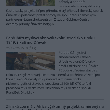
přírody a podpoře
biodiverzity, má zajistit nový
česko-saský projekt Síť pro přírodu, který připravil liberecký spolek
Čmelák - Společnost přátel přírody ve spolupráci s německým
partnerem Naturschutzzentrum Zittauer Gebirge (Centrum
ochrany přírody Žitavské hory).
Pardubičtí myslivci obnovili školicí středisko z roku
1949, říkali mu Dřevák
26.7.2026 15:59 (
ČTK
)
Pardubičtí myslivci
zmodernizovali školicí
středisko zvané Dřevák v
areálu střelnice na Hůrkách.
Původně dřevěná stavba z
roku 1949 byla v havarijním stavu a neměla potřebné zázemí pro
konání akcí. Za necelý rok ji nahradila minimalistická
nízkoenergetická stavba s kapacitou až 100 lidí. ČTK to řekl
předseda myslivecké rady Okresního mysliveckého spolku
František Dittrich.
Zlínská zoo má v Africe výzkumný projekt zaměřený na