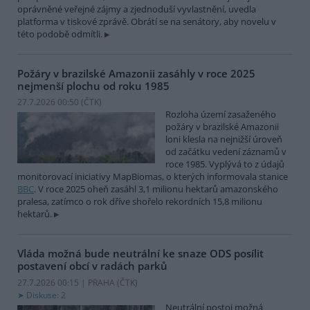
oprávněné veřejné zájmy a zjednoduší vyvlastnění, uvedla
platforma v tiskové zprávě. Obrátí se na senátory, aby novelu v
této podobě odmítli.
Požáry v brazilské Amazonii zasáhly v roce 2025
nejmenší plochu od roku 1985
27.7.2026 00:50 (
ČTK
)
Rozloha území zasaženého
požáry v brazilské Amazonii
loni klesla na nejnižší úroveň
od začátku vedení záznamů v
roce 1985. Vyplývá to z údajů
monitorovací iniciativy MapBiomas, o kterých informovala stanice
BBC
. V roce 2025 oheň zasáhl 3,1 milionu hektarů amazonského
pralesa, zatímco o rok dříve shořelo rekordních 15,8 milionu
hektarů.
Vláda možná bude neutrální ke snaze ODS posílit
postavení obcí v radách parků
27.7.2026 00:15 | PRAHA (
ČTK
)
Diskuse: 2
Neutrální postoj možná