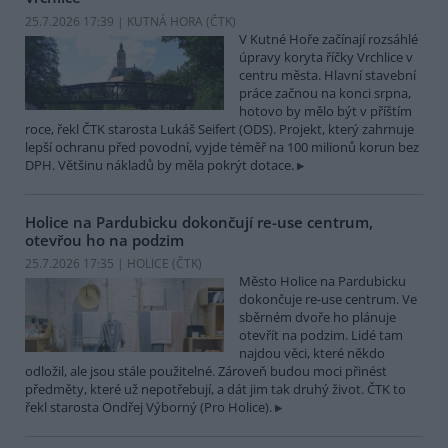
25.7.2026 17:39 | KUTNÁ HORA (
ČTK
)
V Kutné Hoře začínají rozsáhlé
úpravy koryta říčky Vrchlice v
centru města. Hlavní stavební
práce začnou na konci srpna,
hotovo by mělo být v příštím
roce, řekl ČTK starosta Lukáš Seifert (ODS). Projekt, který zahrnuje
lepší ochranu před povodní, vyjde téměř na 100 milionů korun bez
DPH. Většinu nákladů by měla pokrýt dotace.
Holice na Pardubicku dokončují re-use centrum,
otevřou ho na podzim
25.7.2026 17:35 | HOLICE (
ČTK
)
Město Holice na Pardubicku
dokončuje re-use centrum. Ve
sběrném dvoře ho plánuje
otevřít na podzim. Lidé tam
najdou věci, které někdo
odložil, ale jsou stále použitelné. Zároveň budou moci přinést
předměty, které už nepotřebují, a dát jim tak druhý život. ČTK to
řekl starosta Ondřej Výborný (Pro Holice).