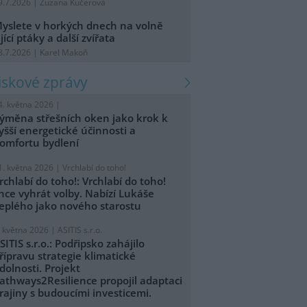
9.7.2026 | Zuzana Kučerová
yslete v horkých dnech na volně
ijící ptáky a další zvířata
8.7.2026 | Karel Makoň
tiskové zprávy
4. května 2026 |
ýměna střešních oken jako krok k
yšší energetické účinnosti a
omfortu bydlení
1. května 2026 |
Vrchlabí do toho!
rchlabí do toho!: Vrchlabí do toho!
hce vyhrát volby. Nabízí Lukáše
eplého jako nového starostu
. května 2026 |
ASITIS s.r.o.
SITIS s.r.o.: Podřipsko zahájilo
řípravu strategie klimatické
dolnosti. Projekt
athways2Resilience propojil adaptaci
rajiny s budoucími investicemi.