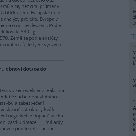
2
ramů více, než činil průměr v
M
 žebříčku zemí Evropské unie
ž
 z analýzy projektu Evropa v
2
edná o mírné zlepšení. Podle
odukovalo 549 kg
570. Země se podle analýzy
ití materiálů, tedy ve využívání
1
V
v
k
chu obnoví dotace do
1
V
c
terstvo zemědělství v reakci na
T
hodobé sucho obnoví dotace
7
stavbu a zabezpečení
A
enské infrastruktury kvůli
p
ění negativních dopadů sucha
o
dní částku dotace 1,1 miliardy
P
noví v pondělí 3. srpna.
k