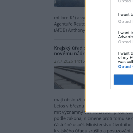
Opted 
celko
milia
I want t
miliard Kč) a vyvolá masovou migraci z
Opted 
Agentuře Reuters to sdělil přední klim
(AfDB) Anthony Nyong.
I want 
Advertis
Opted 
Krajský úřad se musí znovu zabýva
novému nádraží v Brně
I want t
of my P
27.7.2026 14:15 | BRNO (
ČTK
)
was col
Opted 
Jihom
muset
pláno
jižní
zhrub
mají obsloužit nově vznikající čtvrť a 
Letos v březnu sice krajský úřad vydal
mít významný vliv na životní prostředí 
podle zákona, nicméně proti tomu se 
částečně uspěl. Ministerstvo životního
krajského úřadu zrušilo a posuzování v