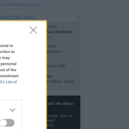
přidat tiskovou zprávu
kalendář akcí
. srpna 2026 (sobota) 14:00 - 15:00
omentované prohlídky výstavy Rostlinná
dysea
(Přednášky a diskuse, )
sonal or
. srpna 2026 (neděle) 10:00 - 16:00
slava Světového dne lvů
(Festivaly a
ection to
lavnosti, Praha 7 )
ou may
 personal
0. srpna 2026 (pondělí) - 14. srpna 2026
out of the
pátek)
 downstream
rajeme si v Pralese - 2. turnus
říměstského letního tábora
(Tábory, výlety
B’s List of
 pobytové akce, Praha 19 )