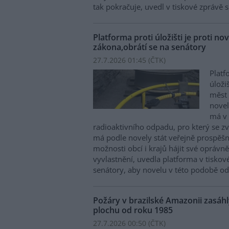
tak pokračuje, uvedl v tiskové zprávě 
Platforma proti úložišti je proti n
zákona,obrátí se na senátory
27.7.2026 01:45 (
ČTK
)
Platf
úloži
měst 
novel
má v 
radioaktivního odpadu, pro který se zva
má podle novely stát veřejně prospěš
možnosti obcí i krajů hájit své oprávn
vyvlastnění, uvedla platforma v tiskov
senátory, aby novelu v této podobě odm
Požáry v brazilské Amazonii zasáhl
plochu od roku 1985
27.7.2026 00:50 (
ČTK
)