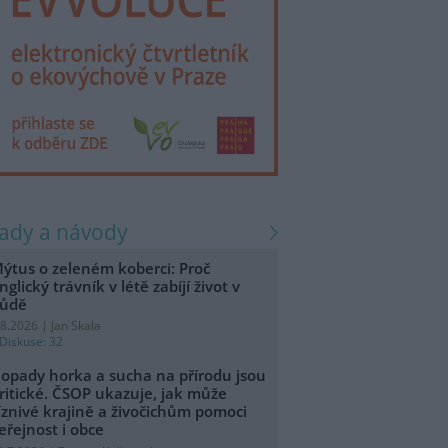
rady a návody
ýtus o zeleném koberci: Proč
nglický trávník v létě zabíjí život v
ůdě
.8.2026 | Jan Skala
Diskuse: 32
opady horka a sucha na přírodu jsou
ritické. ČSOP ukazuje, jak může
íznivé krajině a živočichům pomoci
eřejnost i obce