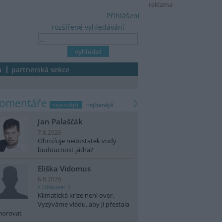
reklama
Přihlášení
rozšířené vyhledávání
a
partnerská sekce
komentáře
nejnovější
nejčtenější
Jan Palaščák
7.8.2026
Ohrožuje nedostatek vody
budoucnost jádra?
Eliška Vidomus
6.8.2026
Diskuse: 7
Klimatická krize není over.
Vyzýváme vládu, aby ji přestala
norovat