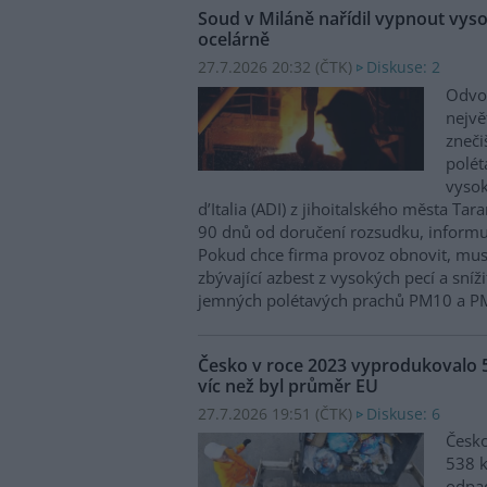
Soud v Miláně nařídil vypnout vysok
ocelárně
27.7.2026 20:32 (
ČTK
)
Diskuse: 2
Odvol
nejvě
zneči
polé
vysok
d’Italia (ADI) z jihoitalského města Tar
90 dnů od doručení rozsudku, informu
Pokud chce firma provoz obnovit, mus
zbývající azbest z vysokých pecí a sní
jemných polétavých prachů PM10 a P
Česko v roce 2023 vyprodukovalo 
víc než byl průměr EU
27.7.2026 19:51 (
ČTK
)
Diskuse: 6
Česko
538 
odpad