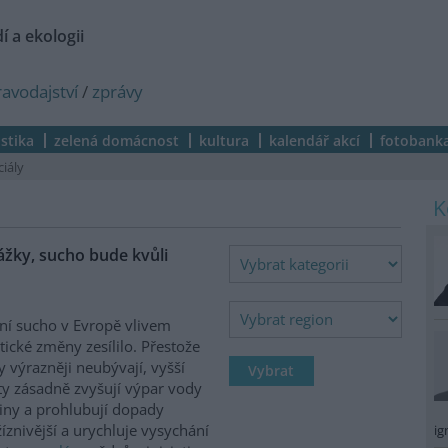
í a ekologii
ravodajství
/
zprávy
istika
zelená domácnost
kultura
kalendář akcí
fotobank
ciály
ážky, sucho bude kvůli
ní sucho v Evropě vlivem
tické změny zesílilo. Přestože
y výrazněji neubývají, vyšší
ty zásadně zvyšují výpar vody
jiny a prohlubují dopady
žíznivější a urychluje vysychání
ig