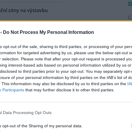
ační zóny na výstavbu
: 6
8
 dnes schválila vymezení
 -
Do Not Process My Personal Information
K
aných akceleračních zón pro
O
j obnovitelných zdrojů energie
to opt-out of the sale, sharing to third parties, or processing of your per
9
razně menším rozsahu, než
O
formation for targeted advertising by us, please use the below opt-out s
okládal plán připravený
s
r selection. Please note that after your opt-out request is processed y
ah území určeného pro možné
eing interest-based ads based on personal information utilized by us or
1
ren na zhruba 11 procent
disclosed to third parties prior to your opt-out. You may separately opt-
(
ové konferenci po jednání
losure of your personal information by third parties on the IAB’s list of
H
íček (ANO).
p
. This information may also be disclosed by us to third parties on the
IA
a
Participants
that may further disclose it to other third parties.
že Africe způsobit škody za
l Data Processing Opt Outs
cí se jev nazývaný super El Niňo
děpodobně způsobí
o opt-out of the Sharing of my personal data.
iženým africkým zemím