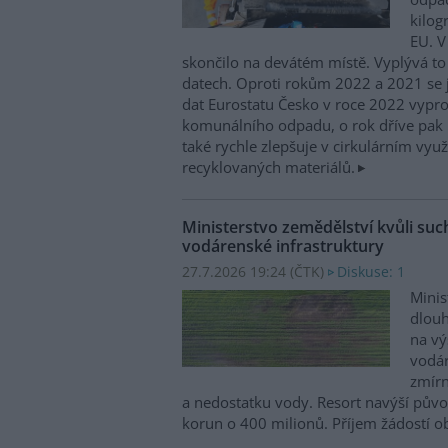
kilog
EU. V
skončilo na devátém místě. Vyplývá to
datech. Oproti rokům 2022 a 2021 se j
dat Eurostatu Česko v roce 2022 vypr
komunálního odpadu, o rok dříve pak 
také rychle zlepšuje v cirkulárním využ
recyklovaných materiálů.
Ministerstvo zemědělství kvůli su
vodárenské infrastruktury
27.7.2026 19:24 (
ČTK
)
Diskuse: 1
Minis
dlou
na vý
vodár
zmírn
a nedostatku vody. Resort navýší půvo
korun o 400 milionů. Příjem žádostí ob