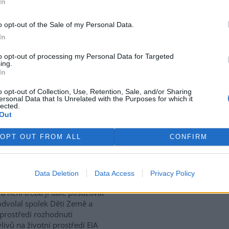
In
vé škody ve výši deset až 20
rd dolarů (zhruba 212 až 423
o opt-out of the Sale of my Personal Data.
 nejvíce zasažených oblastí.
In
atolog Africké rozvojové banky
to opt-out of processing my Personal Data for Targeted
ing.
In
t tramvajovou tratí k
o opt-out of Collection, Use, Retention, Sale, and/or Sharing
ersonal Data that Is Unrelated with the Purposes for which it
lected.
Out
oravský krajský úřad se bude
 znovu zabývat vlivy
OPT OUT FROM ALL
CONFIRM
vané tramvajové tratě v tzv.
m centru v Brně. Jedná se o
a dva kilometry tratí, které
plánované nové hlavní nádraží.
Data Deletion
Data Access
Privacy Policy
rek
 stanovisko, že stavba nebude
a není třeba ji dále posuzovat
odvolal spolek Děti Země a
 prostředí rozhodnutí
livů na životní prostředí EIA