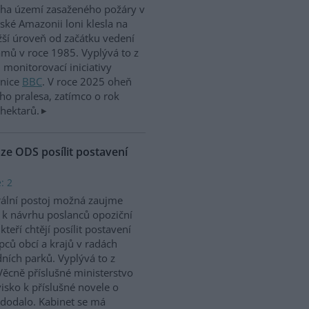
ha území zasaženého požáry v
lské Amazonii loni klesla na
žší úroveň od začátku vedení
mů v roce 1985. Vyplývá to z
 monitorovací iniciativy
anice
BBC
. V roce 2025 oheň
ho pralesa, zatímco o rok
 hektarů.
ze ODS posílit postavení
: 2
ální postoj možná zaujme
 k návrhu poslanců opoziční
kteří chtějí posílit postavení
pců obcí a krajů v radách
ních parků. Vyplývá to z
ěcně příslušné ministerstvo
visko k příslušné novele o
edodalo. Kabinet se má