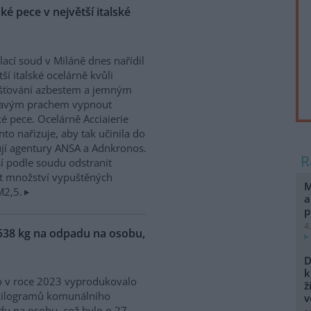
é pece v největší italské
ací soud v Miláně dnes nařídil
tší italské ocelárně kvůli
šťování azbestem a jemným
tavým prachem vypnout
é pece. Ocelárně Acciaierie
anto nařizuje, aby tak učinila do
jí agentury ANSA a Adnkronos.
í podle soudu odstranit
žit množství vypuštěných
M
M2,5.
a
p
4
538 kg na odpadu na osobu,
D
k
 v roce 2023 vyprodukovalo
ž
kilogramů komunálního
v
u na osobu, což bylo o 27