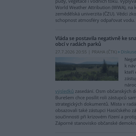
půdy, vegetace i vodních toků. Vyplývá
World Weather Attribution (WWA), na k
zemědělská univerzita (ČZU). Vědci zk
schopnost atmosféry odpařovat vodu.
Vláda se postavila negativně ke sn
obcí v radách parků
27.7.2026 20:55 | PRAHA (
ČTK
)
Diskuse
Negat
k náv
kteří 
zástu
národ
výsledků
zasedání. Osm občanských de
Burešem chce posílit roli zástupců sa
strategických dokumentů. Místa v radá
obsazovali také zástupci Hasičského z
součinnosti při krizovém řízení a prot
Záporné stanovisko občanské demokra