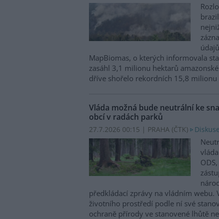
Rozlo
brazi
nejni
zázna
údajů
MapBiomas, o kterých informovala st
zasáhl 3,1 milionu hektarů amazonské
dříve shořelo rekordních 15,8 milionu
Vláda možná bude neutrální ke sna
obcí v radách parků
27.7.2026 00:15 | PRAHA (
ČTK
)
Diskuse
Neutr
vláda
ODS, 
zástu
národ
předkládací zprávy na vládním webu. V
životního prostředí podle ní své stano
ochraně přírody ve stanovené lhůtě n