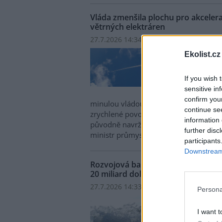
Vláda zmenšila plochu pro akceler
větrných elektráren
27.7.2026 14:34 | PRAHA (
ČTK
)
Diskuse
Vláda
Ekolist.cz
takzv
rozvo
If you wish 
ve vý
sensitive in
předp
confirm you
minulou vládou. Kabinet omezil rozs
continue se
zrychlené povolování větrných elektrá
information 
původně navržené plochy, řekl na tisk
further disc
ministr průmyslu a obchodu Karel Havl
participants
Downstream 
Rozvojová banka: Super El Niňo mů
20 miliard dolarů
27.7.2026 14:33 (
ČTK
)
Diskuse: 3
Persona
Blíží
prav
I want t
post