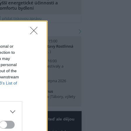
yšší energetické účinnosti a
omfortu bydlení
přidat tiskovou zprávu
kalendář akcí
. srpna 2026 (sobota) 14:00 - 15:00
omentované prohlídky výstavy Rostlinná
sonal or
dysea
(Přednášky a diskuse, )
ection to
ou may
. srpna 2026 (neděle) 10:00 - 16:00
 personal
slava Světového dne lvů
(Festivaly a
out of the
lavnosti, Praha 7 )
 downstream
0. srpna 2026 (pondělí) - 14. srpna 2026
B’s List of
pátek)
rajeme si v Pralese - 2. turnus
říměstského letního tábora
(Tábory, výlety
 pobytové akce, Praha 19 )