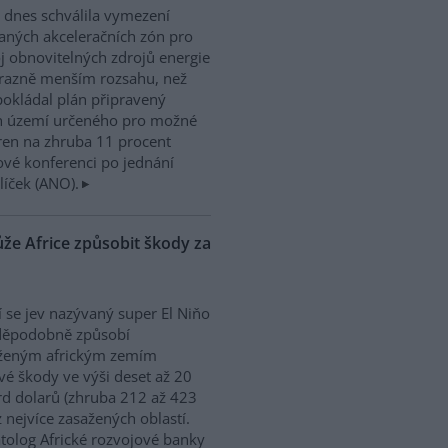
 dnes schválila vymezení
aných akceleračních zón pro
j obnovitelných zdrojů energie
razně menším rozsahu, než
okládal plán připravený
ah území určeného pro možné
ren na zhruba 11 procent
ové konferenci po jednání
íček (ANO).
že Africe způsobit škody za
cí se jev nazývaný super El Niňo
děpodobně způsobí
iženým africkým zemím
vé škody ve výši deset až 20
rd dolarů (zhruba 212 až 423
 nejvíce zasažených oblastí.
atolog Africké rozvojové banky