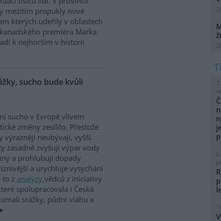
aci tisíců lidí. V provincii
2
dy mezitím propukly nové
m kterých udeřily v oblastech
M
le kanadského premiéra Marka
ž
dí k nejhorším v historii
2
ážky, sucho bude kvůli
7
n
Č
n
ní sucho v Evropě vlivem
n
tické změny zesílilo. Přestože
j
p
y výrazněji neubývají, vyšší
ty zásadně zvyšují výpar vody
6
jiny a prohlubují dopady
p
žíznivější a urychluje vysychání
R
 to z
analýzy
vědců z iniciativy
p
teré spolupracovala i Česká
l
oumali srážky, půdní vláhu a
1
V