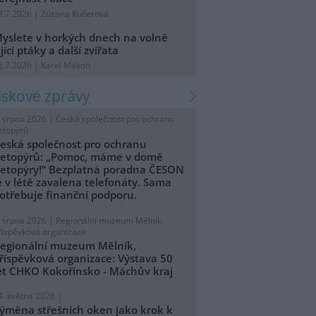
9.7.2026 | Zuzana Kučerová
yslete v horkých dnech na volně
ijící ptáky a další zvířata
8.7.2026 | Karel Makoň
tiskové zprávy
. srpna 2026 |
Česká společnost pro ochranu
etopýrů
eská společnost pro ochranu
etopýrů: „Pomoc, máme v domě
etopýry!“ Bezplatná poradna ČESON
e v létě zavalena telefonáty. Sama
otřebuje finanční podporu.
. srpna 2026 |
Regionální muzeum Mělník,
říspěvková organizace
egionální muzeum Mělník,
říspěvková organizace: Výstava 50
et CHKO Kokořínsko - Máchův kraj
4. května 2026 |
ýměna střešních oken jako krok k