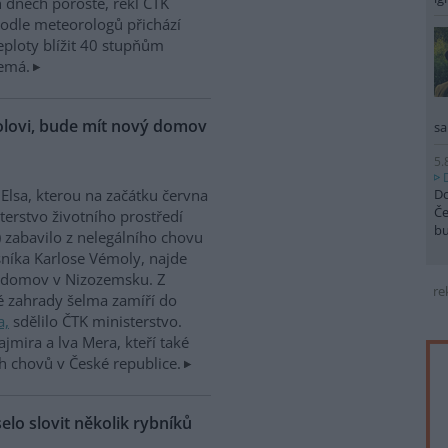
h dnech poroste, řekl ČTK
odle meteorologů přichází
teploty blížit 40 stupňům
nemá.
molovi, bude mít nový domov
sa
5.
Do
 Elsa, kterou na začátku června
Če
terstvo životního prostředí
b
 zabavilo z nelegálního chovu
níka Karlose Vémoly, najde
 domov v Nizozemsku. Z
re
é zahrady šelma zamíří do
a,
sdělilo ČTK ministerstvo.
ajmira a lva Mera, kteří také
h chovů v České republice.
elo slovit několik rybníků