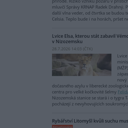
přírodě. Riziko vzniku požárů v příštíc
mluvčí Správy KRNAP Radek Drahný. P
další vlna veder, od čtvrtka se budou 
Celsia. Teplo bude i na horách, pršet 
Lvice Elsa, kterou stát zabavil Vé
v Nizozemsku
28.7.2026 14:03 (
ČTK
)
Lvice
minis
(MŽP)
zápas
nový
dočasného azylu v liberecké zoologick
centra pro velké kočkovité šelmy
Felid
Nizozemská stanice se stará i o tygra T
pocházejí z nevyhovujících soukromýc
Rybářství Litomyšl kvůli suchu mus
Aktualizováno