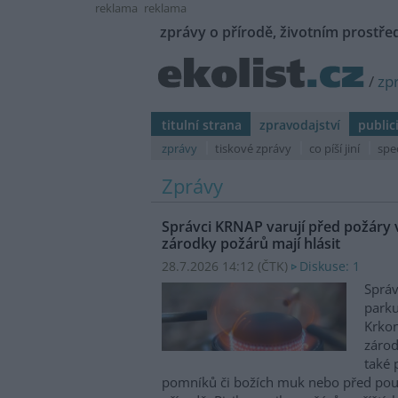
reklama
reklama
zprávy o přírodě, životním prostřed
/
zp
titulní strana
zpravodajství
public
zprávy
tiskové zprávy
co píší jiní
spe
Zprávy
Správci KRNAP varují před požáry v
zárodky požárů mají hlásit
28.7.2026 14:12 (
ČTK
)
Diskuse: 1
Správ
parku
Krkon
zárod
také 
pomníků či božích muk nebo před pou