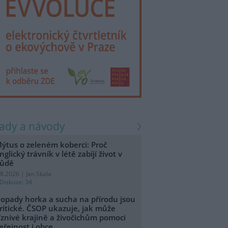
rady a návody
ýtus o zeleném koberci: Proč
nglický trávník v létě zabíjí život v
ůdě
.8.2026 | Jan Skala
Diskuse: 34
opady horka a sucha na přírodu jsou
ritické. ČSOP ukazuje, jak může
íznivé krajině a živočichům pomoci
eřejnost i obce