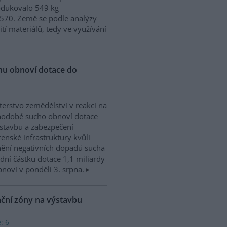
odukovalo 549 kg
570. Země se podle analýzy
ití materiálů, tedy ve využívání
chu obnoví dotace do
terstvo zemědělství v reakci na
hodobé sucho obnoví dotace
stavbu a zabezpečení
enské infrastruktury kvůli
ění negativních dopadů sucha
dní částku dotace 1,1 miliardy
noví v pondělí 3. srpna.
ační zóny na výstavbu
: 6