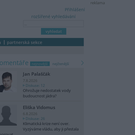
reklama
Přihlášení
rozšířené vyhledávání
a
partnerská sekce
komentáře
nejnovější
nejčtenější
Jan Palaščák
7.8.2026
Diskuse: 12
Ohrožuje nedostatek vody
budoucnost jádra?
Eliška Vidomus
6.8.2026
Diskuse: 26
Klimatická krize není over.
Vyzýváme vládu, aby ji přestala
norovat