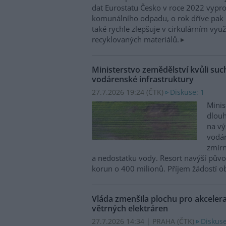
dat Eurostatu Česko v roce 2022 vypr
komunálního odpadu, o rok dříve pak 
také rychle zlepšuje v cirkulárním využ
recyklovaných materiálů.
Ministerstvo zemědělství kvůli su
vodárenské infrastruktury
27.7.2026 19:24 (
ČTK
)
Diskuse: 1
Minis
dlou
na vý
vodár
zmírn
a nedostatku vody. Resort navýší půvo
korun o 400 milionů. Příjem žádostí ob
Vláda zmenšila plochu pro akceler
větrných elektráren
27.7.2026 14:34 | PRAHA (
ČTK
)
Diskuse