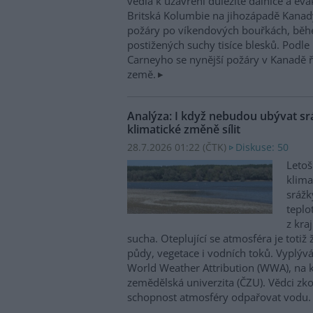
vedla k uzavření důležité dálnice a evaku
Britská Kolumbie na jihozápadě Kana
požáry po víkendových bouřkách, běhe
postižených suchy tisíce blesků. Pod
Carneyho se nynější požáry v Kanadě řa
země.
Analýza: I když nebudou ubývat sr
klimatické změně sílit
28.7.2026 01:22 (
ČTK
)
Diskuse: 50
Letoš
klima
srážk
teplo
z kra
sucha. Oteplující se atmosféra je totiž 
půdy, vegetace i vodních toků. Vyplývá
World Weather Attribution (WWA), na k
zemědělská univerzita (ČZU). Vědci zk
schopnost atmosféry odpařovat vodu.