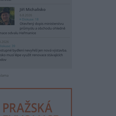
Jiří Michalisko
6.8.2026
Diskuse: 18
Otevřený dopis ministerstvu
průmyslu a obchodu ohledně
nace odvalu Heřmanice
8.2026
Diskuse: 39
stupné bydlení nevyřeší jen nová výstavba.
sko musí lépe využít renovace stávajících
udov
klama