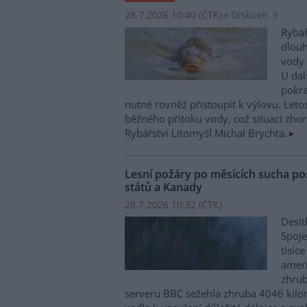
28.7.2026 10:40 (
ČTK
)
Diskuse: 3
Rybář
dlou
vody 
U dal
pokra
nutné rovněž přistoupit k výlovu. Leto
běžného přítoku vody, což situaci zhorš
Rybářství Litomyšl Michal Brychta.
Lesní požáry po měsících sucha po
států a Kanady
28.7.2026 10:32 (
ČTK
)
Desít
Spoje
tisíc
ameri
zhrub
serveru BBC sežehla zhruba 4046 kilo