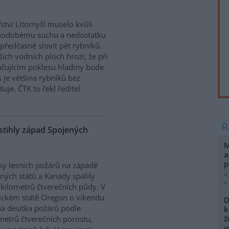
ství Litomyšl muselo kvůli
hodobému suchu a nedostatku
předčasně slovit pět rybníků.
ších vodních ploch hrozí, že při
čujícím poklesu hladiny bude
s je většina rybníků bez
uje. ČTK to řekl ředitel
stihly západ Spojených
M
a
p
ky lesních požárů na západě
4
ných států a Kanady spálily
e kilometrů čtverečních půdy. V
ckém státě Oregon o víkendu
D
a desítka požárů podle
k
ž
metrů čtverečních porostu,
v