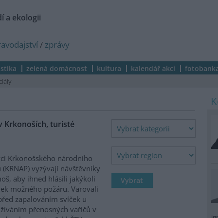
í a ekologii
ravodajství
/
zprávy
istika
zelená domácnost
kultura
kalendář akcí
fotobank
ciály
 Krkonoších, turisté
ci Krkonošského národního
 (KRNAP) vyzývají návštěvníky
oš, aby ihned hlásili jakýkoli
ek možného požáru. Varovali
před zapalováním svíček u
žíváním přenosných vařičů v
ig