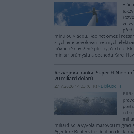
Vláda
takzv
rozvo
ve vý
předp
minulou vládou. Kabinet omezil rozs
zrychlené povolování větrných elektrá
původně navržené plochy, řekl na tisk
ministr průmyslu a obchodu Karel Havl
Rozvojová banka: Super El Niňo mů
20 miliard dolarů
27.7.2026 14:33 (
ČTK
)
Diskuse: 4
Blíží
prav
post
celko
milia
miliard Kč) a vyvolá masovou migraci z
Agentuře Reuters to sdělil přední klim