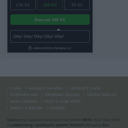
O NÁS
NOVINKY NA WEBU
INZERUJTE U NÁS
PODPOŘTE NÁS
PŘEBÍRÁNÍ OBSAHU
TIŠTĚNÝ EKOLIST
MAPA STRÁNEK
DEJTE O SOBĚ VĚDĚT
ZPRÁVY E-MAILEM
COOKIES
Ekolist.cz
je vydáván občanským sdružením
BEZK
. ISSN 1802-9019.
Za
webhosting
a
publikační systém TOOLKIT
děkujeme
Ecn