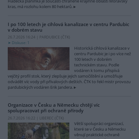
Hádecká planinka je součástí chráněné krajinné oblasti Moravský
kras, má rozlohu kolem 80 hektarů.
I po 100 letech je cihlová kanalizace v centru Pardubic
v dobrém stavu
26.7.2026 16:24 | PARDUBICE (
ČTK
)
Diskuse: 1
Historická cihlová kanalizace v
centru Pardubic je i po více než
100 letech v dobrém
technickém stavu. Podle
vodáren k tomu přispívá
vejčitý profil stok, který zlepšuje jejich samočištění a umožňuje
odvádět víc vody při přívalových deštích. ČTK to řekl mistr provozu
pardubických vodáren Erik Jandera.
Organizace v Česku a Německu chtějí víc
spolupracovat při ochraně přírody
26.7.2026 16:22 | LIBEREC (
ČTK
)
Větší spolupráci organizací,
které se v Česku a Německu
věnují praktické ochraně