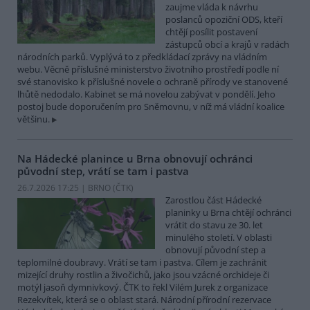
zaujme vláda k návrhu
poslanců opoziční ODS, kteří
chtějí posílit postavení
zástupců obcí a krajů v radách
národních parků. Vyplývá to z předkládací zprávy na vládním
webu. Věcně příslušné ministerstvo životního prostředí podle ní
své stanovisko k příslušné novele o ochraně přírody ve stanovené
lhůtě nedodalo. Kabinet se má novelou zabývat v pondělí. Jeho
postoj bude doporučením pro Sněmovnu, v níž má vládní koalice
většinu.
Na Hádecké planince u Brna obnovují ochránci
původní step, vrátí se tam i pastva
26.7.2026 17:25 | BRNO (
ČTK
)
Zarostlou část Hádecké
planinky u Brna chtějí ochránci
vrátit do stavu ze 30. let
minulého století. V oblasti
obnovují původní step a
teplomilné doubravy. Vrátí se tam i pastva. Cílem je zachránit
mizející druhy rostlin a živočichů, jako jsou vzácné orchideje či
motýl jasoň dymnivkový. ČTK to řekl Vilém Jurek z organizace
Rezekvítek, která se o oblast stará. Národní přírodní rezervace