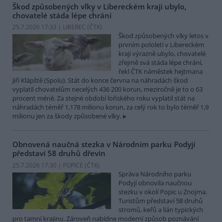
Škod způsobených vlky v Libereckém kraji ubylo,
chovatelé stáda lépe chrání
25.7.2026 17:33 | LIBEREC (
ČTK
)
Škod způsobených vlky letos v
prvním pololetí v Libereckém
kraji výrazně ubylo, chovatelé
zřejmě svá stáda lépe chrání,
řekl ČTK náměstek hejtmana
Jiří Klápště (Spolu). Stát do konce června na náhradách škod
vyplatil chovatelům necelých 436 200 korun, meziročně je to o 63
procent méně. Za stejné období loňského roku vyplatil stát na
náhradách téměř 1,178 milionu korun, za celý rok to bylo téměř 1,9
milionu jen za škody způsobené vlky.
Obnovená naučná stezka v Národním parku Podyjí
představí 58 druhů dřevin
25.7.2026 17:30 | POPICE (
ČTK
)
Správa Národního parku
Podyjí obnovila naučnou
stezku v okolí Popic u Znojma.
Turistům představí 58 druhů
stromů, keřů a lián typických
pro tamní krajinu. Zároveň nabídne moderní způsob poznávání