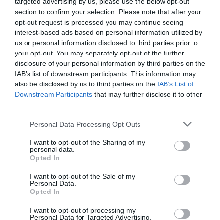
targeted advertising by us, please use the below opt-out
Na silnici u Trhové Kamenice na Chrudimsku přibyly
section to confirm your selection. Please note that after your
pachové ohradníky proti zvěři
opt-out request is processed you may continue seeing
interest-based ads based on personal information utilized by
25.7.2026 17:10 | TRHOVÁ KAMENICE (
ČTK
)
Na kilometrovém úseku silnice
us or personal information disclosed to third parties prior to
I/37 u Trhové Kamenice na
your opt-out. You may separately opt-out of the further
Chrudimsku přibyly pachové
disclosure of your personal information by third parties on the
ohradníky. Mají odradit zvěř
IAB’s list of downstream participants. This information may
od vstupu na vozovku,
also be disclosed by us to third parties on the
IAB’s List of
vyplývá z tiskové zprávy společnosti Generali Česká pojišťovna.
Jejich účinnost chce pojišťovna příští rok vyhodnotit. Podle
Downstream Participants
that may further disclose it to other
některých odborníků mají tato opatření sporné výsledky, zvířata si
third parties.
na ně časem zvyknou.
Personal Data Processing Opt Outs
Ostravská zoo se zapojila do záchrany ibisů skalních ve
I want to opt-out of the Sharing of my
Španělsku
personal data.
Opted In
25.7.2026 17:00 | OSTRAVA (
ČTK
)
Diskuse: 1
I want to opt-out of the Sale of my
Ostravská zoologická zahrada
Personal Data.
se zapojila do nového projektu
Opted In
na záchranu ptáků ibisů
skalních v národním parku v
I want to opt-out of processing my
Katalánsku. Cílem je posílení
Personal Data for Targeted Advertising.