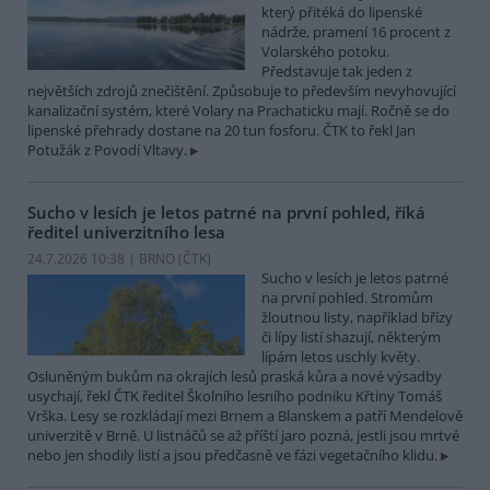
který přitéká do lipenské
nádrže, pramení 16 procent z
Volarského potoku.
Představuje tak jeden z
největších zdrojů znečištění. Způsobuje to především nevyhovující
kanalizační systém, které Volary na Prachaticku mají. Ročně se do
lipenské přehrady dostane na 20 tun fosforu. ČTK to řekl Jan
Potužák z Povodí Vltavy.
Sucho v lesích je letos patrné na první pohled, říká
ředitel univerzitního lesa
24.7.2026 10:38 | BRNO (
ČTK
)
Sucho v lesích je letos patrné
na první pohled. Stromům
žloutnou listy, například břízy
či lípy listí shazují, některým
lípám letos uschly květy.
Osluněným bukům na okrajích lesů praská kůra a nové výsadby
usychají, řekl ČTK ředitel Školního lesního podniku Křtiny Tomáš
Vrška. Lesy se rozkládají mezi Brnem a Blanskem a patří Mendelově
univerzitě v Brně. U listnáčů se až příští jaro pozná, jestli jsou mrtvé
nebo jen shodily listí a jsou předčasně ve fázi vegetačního klidu.