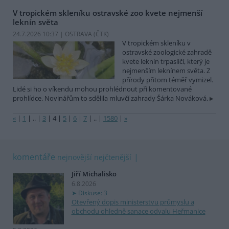
V tropickém skleníku ostravské zoo kvete nejmenší
leknín světa
24.7.2026 10:37 | OSTRAVA (
ČTK
)
V tropickém skleníku v
ostravské zoologické zahradě
kvete leknín trpasličí, který je
nejmenším leknínem světa. Z
přírody přitom téměř vymizel.
Lidé si ho o víkendu mohou prohlédnout při komentované
prohlídce. Novinářům to sdělila mluvčí zahrady Šárka Nováková.
«
|
1
|
..
|
3
|
4
|
5
|
6
|
7
|
..
|
1580
|
»
komentáře
nejnovější
nejčtenější
Jiří Michalisko
6.8.2026
Diskuse: 3
Otevřený dopis ministerstvu průmyslu a
obchodu ohledně sanace odvalu Heřmanice