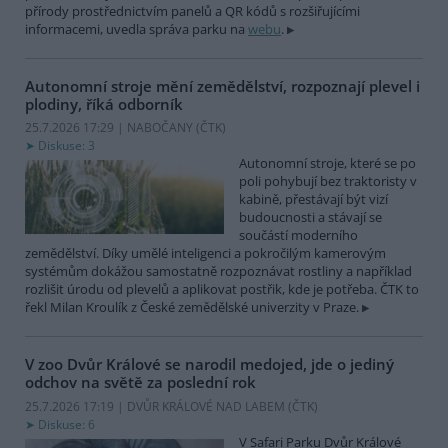
přírody prostřednictvím panelů a QR kódů s rozšiřujícími
informacemi, uvedla správa parku na
webu
.
Autonomní stroje mění zemědělství, rozpoznají plevel i
plodiny, říká odborník
25.7.2026 17:29 | NABOČANY (
ČTK
)
Diskuse: 3
Autonomní stroje, které se po
poli pohybují bez traktoristy v
kabině, přestávají být vizí
budoucnosti a stávají se
součástí moderního
zemědělství. Díky umělé inteligenci a pokročilým kamerovým
systémům dokážou samostatně rozpoznávat rostliny a například
rozlišit úrodu od plevelů a aplikovat postřik, kde je potřeba. ČTK to
řekl Milan Kroulík z České zemědělské univerzity v Praze.
V zoo Dvůr Králové se narodil medojed, jde o jediný
odchov na světě za poslední rok
25.7.2026 17:19 | DVŮR KRÁLOVÉ NAD LABEM (
ČTK
)
Diskuse: 6
V Safari Parku Dvůr Králové