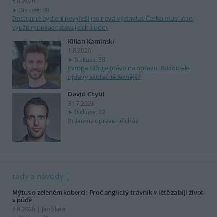
5.8.2026
Diskuse: 39
Dostupné bydlení nevyřeší jen nová výstavba. Česko musí lépe
využít renovace stávajících budov
Kilian Kaminski
1.8.2026
Diskuse: 38
Evropa slibuje právo na opravu. Budou ale
opravy skutečně levnější?
David Chytil
31.7.2026
Diskuse: 32
Právo na opravu přichází
rady a návody
Mýtus o zeleném koberci: Proč anglický trávník v létě zabíjí život
v půdě
4.8.2026 | Jan Skala