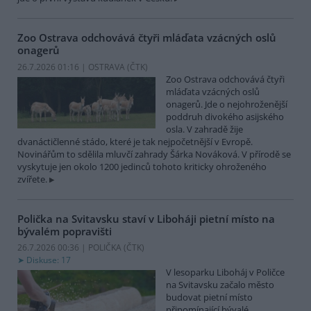
Zoo Ostrava odchovává čtyři mláďata vzácných oslů
onagerů
26.7.2026 01:16 | OSTRAVA (
ČTK
)
Zoo Ostrava odchovává čtyři
mláďata vzácných oslů
onagerů. Jde o nejohroženější
poddruh divokého asijského
osla. V zahradě žije
dvanáctičlenné stádo, které je tak nejpočetnější v Evropě.
Novinářům to sdělila mluvčí zahrady Šárka Nováková. V přírodě se
vyskytuje jen okolo 1200 jedinců tohoto kriticky ohroženého
zvířete.
Polička na Svitavsku staví v Liboháji pietní místo na
bývalém popravišti
26.7.2026 00:36 | POLIČKA (
ČTK
)
Diskuse: 17
V lesoparku Liboháj v Poličce
na Svitavsku začalo město
budovat pietní místo
připomínající bývalé