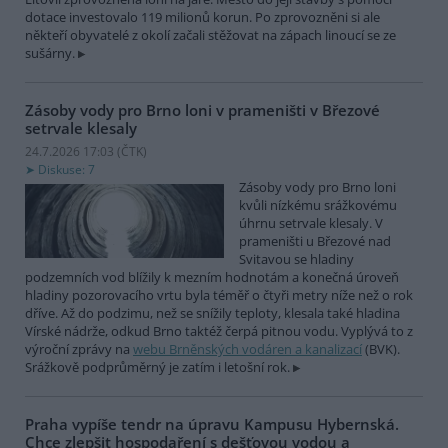
dotace investovalo 119 milionů korun. Po zprovozněni si ale
někteří obyvatelé z okolí začali stěžovat na zápach linoucí se ze
sušárny.
Zásoby vody pro Brno loni v prameništi v Březové
setrvale klesaly
24.7.2026 17:03 (
ČTK
)
Diskuse: 7
Zásoby vody pro Brno loni
kvůli nízkému srážkovému
úhrnu setrvale klesaly. V
prameništi u Březové nad
Svitavou se hladiny
podzemních vod blížily k mezním hodnotám a konečná úroveň
hladiny pozorovacího vrtu byla téměř o čtyři metry níže než o rok
dříve. Až do podzimu, než se snížily teploty, klesala také hladina
Vírské nádrže, odkud Brno taktéž čerpá pitnou vodu. Vyplývá to z
výroční zprávy na
webu Brněnských vodáren a kanalizací
(BVK).
Srážkově podprůměrný je zatím i letošní rok.
Praha vypíše tendr na úpravu Kampusu Hybernská.
Chce zlepšit hospodaření s dešťovou vodou a