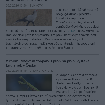
26.7.2026 15:50 | ZLÍN (
ČTK
)
Zlínská zoologická zahrada má
nový výzkumný projekt v
Jihoafrické republice.
Zaměřený je na to, jak moderní
zemědělství ovlivňuje populaci
hadilovů písařů. Zlínská radnice to uvedla ve
zprávě
na svém webu.
Hadilov písař patří k nejvýraznějším ptákům afrických savan, patří
však k ohroženým druhům. Důvodem je zejména využití
travnatých ploch na zemědělskou půdu, intenzivní hospodaření i
postupná ztráta vhodného prostředí pro život.
V chomutovském zooparku probíhá první výstava
kudlanek v Česku
26.7.2026 15:19 | CHOMUTOV (
ČTK
)
V Zooparku Chomutov začala
výstava kudlanek. Přes 50
druhů bezobratlých živočichů
lidé uvidí v bývalém hostinci U
Pratura, který je po částečné
opravě. Hmyz z různých koutů světa tam bude vystavený tři
týdny. Novinářům to řekl ředitel zooparku Vít Lukáš, podle kterého
jde o první výstavu kudlanek v Česku.