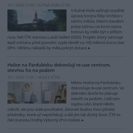
25.7.2026 17:39 | KUTNÁ HORA (
ČTK
)
V Kutné Hoře začínají rozsáhlé
úpravy koryta říčky Vrchlice v
centru města. Hlavní stavební
práce začnou na konci srpna,
hotovo by mělo být v příštím
roce, řekl ČTK starosta Lukáš Seifert (ODS). Projekt, který zahrnuje
lepší ochranu před povodní, vyjde téměř na 100 milionů korun bez
DPH. Většinu nákladů by měla pokrýt dotace.
Holice na Pardubicku dokončují re-use centrum,
otevřou ho na podzim
25.7.2026 17:35 | HOLICE (
ČTK
)
Město Holice na Pardubicku
dokončuje re-use centrum. Ve
sběrném dvoře ho plánuje
otevřít na podzim. Lidé tam
najdou věci, které někdo
odložil, ale jsou stále použitelné. Zároveň budou moci přinést
předměty, které už nepotřebují, a dát jim tak druhý život. ČTK to
řekl starosta Ondřej Výborný (Pro Holice).