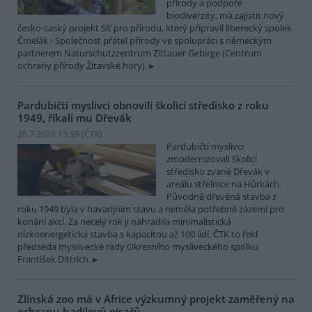
přírody a podpoře
biodiverzity, má zajistit nový
česko-saský projekt Síť pro přírodu, který připravil liberecký spolek
Čmelák - Společnost přátel přírody ve spolupráci s německým
partnerem Naturschutzzentrum Zittauer Gebirge (Centrum
ochrany přírody Žitavské hory).
Pardubičtí myslivci obnovili školicí středisko z roku
1949, říkali mu Dřevák
26.7.2026 15:59 (
ČTK
)
Pardubičtí myslivci
zmodernizovali školicí
středisko zvané Dřevák v
areálu střelnice na Hůrkách.
Původně dřevěná stavba z
roku 1949 byla v havarijním stavu a neměla potřebné zázemí pro
konání akcí. Za necelý rok ji nahradila minimalistická
nízkoenergetická stavba s kapacitou až 100 lidí. ČTK to řekl
předseda myslivecké rady Okresního mysliveckého spolku
František Dittrich.
Zlínská zoo má v Africe výzkumný projekt zaměřený na
ochranu hadilovů písařů