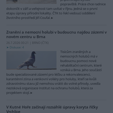
popraviště. Práce chce radnice
dokončit v září a veřejnost tam uvítat v říjnu. Jedná se o první
etapu úpravy přírodní lokality. ČTK to řekl vedoucí oddělení
životního prostředí Jiří Coufal.
Zranění a nemocní holubi v budoucnu najdou zázemí v
novém centru u Brna
26.7.2026 00:21 | BRNO (
ČTK
)
Diskuse: 4
Tisícům zraněných a
nemocných holubů má v
budoucnu pomoci nové
rehabilitační centrum, které
vzniká u Brna. Jeho součástí
bude specializované zázemí pro léčbu a rekonvalescenci,
karanténní zóna a venkovní voliéry pro holuby, kteří se kvůli
zdravotnímu stavu již nemohou vrátit do volné přírody, uvedla
nezisková organizace Institut na ochranu holubů, která za
projektem stojí.
V Kutné Hoře začínají rozsáhlé úpravy koryta říčky
Vrchlice