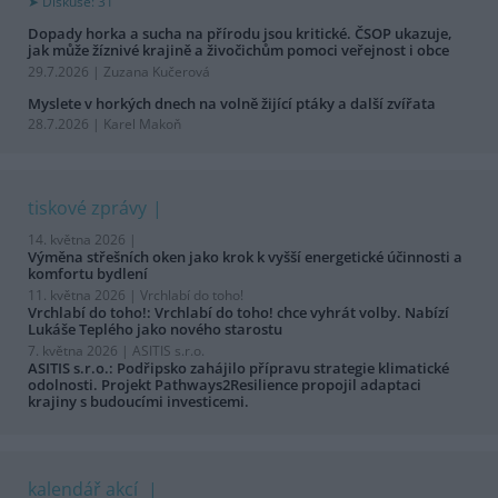
Diskuse: 31
Dopady horka a sucha na přírodu jsou kritické. ČSOP ukazuje,
jak může žíznivé krajině a živočichům pomoci veřejnost i obce
29.7.2026 | Zuzana Kučerová
Myslete v horkých dnech na volně žijící ptáky a další zvířata
28.7.2026 | Karel Makoň
tiskové zprávy
14. května 2026 |
Výměna střešních oken jako krok k vyšší energetické účinnosti a
komfortu bydlení
11. května 2026 |
Vrchlabí do toho!
Vrchlabí do toho!: Vrchlabí do toho! chce vyhrát volby. Nabízí
Lukáše Teplého jako nového starostu
7. května 2026 |
ASITIS s.r.o.
ASITIS s.r.o.: Podřipsko zahájilo přípravu strategie klimatické
odolnosti. Projekt Pathways2Resilience propojil adaptaci
krajiny s budoucími investicemi.
kalendář akcí