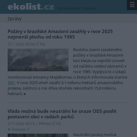
☰
/
zpravodajství
/
zprávy
Zprávy
Požáry v brazilské Amazonii zasáhly v roce 2025
nejmenší plochu od roku 1985
27.7.2026 00:50 (
ČTK
)
Rozloha území zasaženého
požáry v brazilské Amazonii
loni klesla na nejnižší úroveň
od začátku vedení záznamů v
roce 1985. Vyplývá to z údajů
monitorovací iniciativy MapBiomas, o kterých informovala stanice
BBC
. V roce 2025 oheň zasáhl 3,1 milionu hektarů amazonského
pralesa, zatímco o rok dříve shořelo rekordních 15,8 milionu
hektarů.
Vláda možná bude neutrální ke snaze ODS posílit
postavení obcí v radách parků
27.7.2026 00:15 | PRAHA (
ČTK
)
Diskuse: 2
Neutrální postoj možná