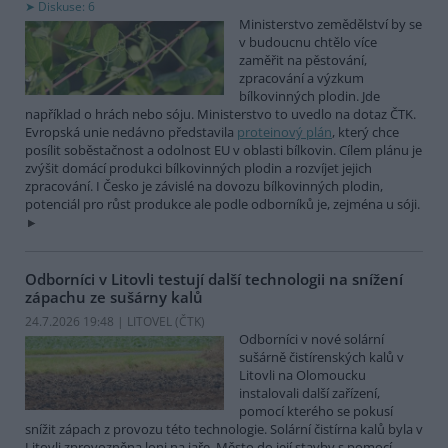
Diskuse: 6
Ministerstvo zemědělství by se
v budoucnu chtělo více
zaměřit na pěstování,
zpracování a výzkum
bílkovinných plodin. Jde
například o hrách nebo sóju. Ministerstvo to uvedlo na dotaz ČTK.
Evropská unie nedávno představila
proteinový plán
, který chce
posílit soběstačnost a odolnost EU v oblasti bílkovin. Cílem plánu je
zvýšit domácí produkci bílkovinných plodin a rozvíjet jejich
zpracování. I Česko je závislé na dovozu bílkovinných plodin,
potenciál pro růst produkce ale podle odborníků je, zejména u sóji.
Odborníci v Litovli testují další technologii na snížení
zápachu ze sušárny kalů
24.7.2026 19:48 | LITOVEL (
ČTK
)
Odborníci v nové solární
sušárně čistírenských kalů v
Litovli na Olomoucku
instalovali další zařízení,
pomocí kterého se pokusí
snížit zápach z provozu této technologie. Solární čistírna kalů byla v
Litovli zprovozněna loni na jaře. Město do její stavby s pomocí