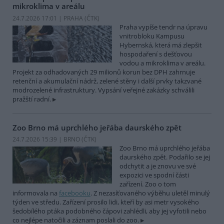
mikroklima v areálu
24.7.2026 17:01 | PRAHA (
ČTK
)
Praha vypíše tendr na úpravu
vnitrobloku Kampusu
Hybernská, která má zlepšit
hospodaření s dešťovou
vodou a mikroklima v areálu.
Projekt za odhadovaných 29 milionů korun bez DPH zahrnuje
retenční a akumulační nádrž, zelené stěny i další prvky takzvané
modrozelené infrastruktury. Vypsání veřejné zakázky schválili
pražští radní.
Zoo Brno má uprchlého jeřába daurského zpět
24.7.2026 15:39 | BRNO (
ČTK
)
Zoo Brno má uprchlého jeřába
daurského zpět. Podařilo se jej
odchytit a je znovu ve své
expozici ve spodní části
zařízení. Zoo o tom
informovala na
facebooku
. Z nezasíťovaného výběhu uletěl minulý
týden ve středu. Zařízení prosilo lidi, kteří by asi metr vysokého
šedobílého ptáka podobného čápovi zahlédli, aby jej vyfotili nebo
co nejlépe natočili a záznam poslali do zoo.