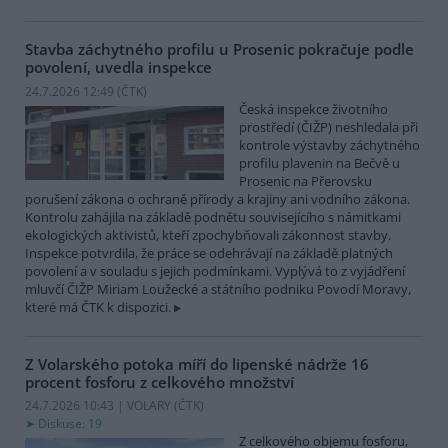
Stavba záchytného profilu u Prosenic pokračuje podle
povolení, uvedla inspekce
24.7.2026 12:49 (
ČTK
)
Česká inspekce životního
prostředí (ČIŽP) neshledala při
kontrole výstavby záchytného
profilu plavenin na Bečvě u
Prosenic na Přerovsku
porušení zákona o ochraně přírody a krajiny ani vodního zákona.
Kontrolu zahájila na základě podnětu souvisejícího s námitkami
ekologických aktivistů, kteří zpochybňovali zákonnost stavby.
Inspekce potvrdila, že práce se odehrávají na základě platných
povolení a v souladu s jejich podmínkami. Vyplývá to z vyjádření
mluvčí ČIŽP Miriam Loužecké a státního podniku Povodí Moravy,
které má ČTK k dispozici.
Z Volarského potoka míří do lipenské nádrže 16
procent fosforu z celkového množství
24.7.2026 10:43 | VOLARY (
ČTK
)
Diskuse: 19
Z celkového objemu fosforu,