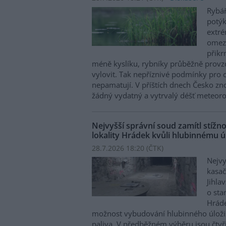
Rybář
potý
extré
omezu
přikr
méně kyslíku, rybníky průběžně provzd
vylovit. Tak nepříznivé podmínky pro c
nepamatují. V příštích dnech Česko zn
žádný vydatný a vytrvalý déšť meteoro
Nejvyšší správní soud zamítl stíž
lokality Hrádek kvůli hlubinnému úl
28.7.2026 18:20 (
ČTK
)
Nejvy
kasač
Jihla
o st
Hráde
možnost vybudování hlubinného úloži
paliva. V předběžném výběru jsou čtyři