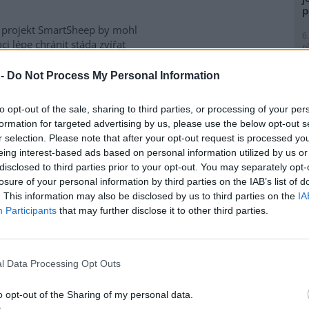
p
 projekt SmartSheep by mohl
6
i lépe chránit stáda zvířat
p
útoky vlků. SmartSheep má za
R
p
ískat spolehlivá data o tom,
 -
Do Not Process My Personal Information
l
 preventivní opatření skutečně
júčinnější. Výzkum kombinuje
to opt-out of the sale, sharing to third parties, or processing of your per
í fotopastí, telemetrická data,
formation for targeted advertising by us, please use the below opt-out s
oderní genetické analýzy.
r selection. Please note that after your opt-out request is processed y
 vyhodnotí účinnost
eing interest-based ads based on personal information utilized by us or
rmovala Fakulta tropického
9
disclosed to third parties prior to your opt-out. You may separately opt-
ty v Praze.
O
losure of your personal information by third parties on the IAB’s list of
s
. This information may also be disclosed by us to third parties on the
IA
1
Participants
that may further disclose it to other third parties.
chlazení, zařízení je nyní 50
(
H
p
né a návštěvníci metropole se
a
l Data Processing Opt Outs
 v horkých dnech ochladit u
kzvaných mlžítek a osvěžítek
1
(
kých vodovodů a kanalizací
o opt-out of the Sharing of my personal data.
P
. Od května společnost jejich