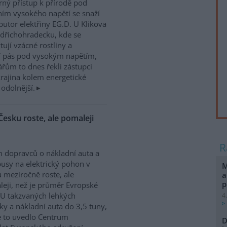
rný přístup k přírodě pod
ím vysokého napětí se snaží
ibutor elektřiny EG.D. U Klikova
ndřichohradecku, kde se
tují vzácné rostliny a
jí pás pod vysokým napětím,
ářům to dnes řekli zástupci
krajina kolem energetické
 odolnější.
Česku roste, ale pomaleji
 dopravců o nákladní auta a
usy na elektrický pohon v
M
 meziročně roste, ale
a
p
eji, než je průměr Evropské
 U takzvaných lehkých
4
ky a nákladní auta do 3,5 tuny,
ze to uvedlo Centrum
D