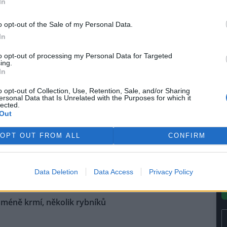
In
le
e 4. Zařízení rozprašováním vody
)
šují vlhkost a omezují
o opt-out of the Sale of my Personal Data.
Tomáš Mrázek.
In
to opt-out of processing my Personal Data for Targeted
perska na Litoměřicku
ing.
In
se: 2
o opt-out of Collection, Use, Retention, Sale, and/or Sharing
 likvidovat jedovaté
ersonal Data that Is Unrelated with the Purposes for which it
lected.
ové kaly ze Šumperska v
Out
u skládky Lukavec na
ěřicku budou úředníci
OPT OUT FROM ALL
CONFIRM
ovat podle zákona o vlivu na
stila ze zveřejněného rozhodnutí
ady proti záměru mají ústečtí
Data Deletion
Data Access
Privacy Policy
 méně krmí, několik rybníků