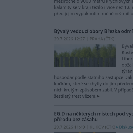
meziročně o 9000 metrů krychlových 
kalamity se v kraji těžilo i více než 1,
před jejím vypuknutím méně než milio
Bývalý vedoucí obory Březka odmítl
29.7.2026 12:27 | PRAHA (
ČTK
)
Býval
Koste
Libor
obžal
týrán
hospodář podle státního zástupce Dali
kočkám, které se chytly do jím předem
nich krutým způsobem zabil. V případ
šestiletý trest vězení.
EG.D na některých místech pod v
přírodu bez zásahu
29.7.2026 11:49 | KLIKOV (
ČTK
)
Diskus