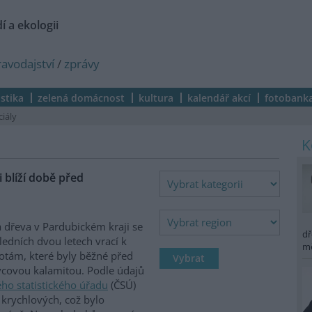
í a ekologii
ravodajství
/
zprávy
istika
zelená domácnost
kultura
kalendář akcí
fotobank
ciály
 blíží době před
 dřeva v Pardubickém kraji se
dř
ledních dvou letech vrací k
m
tám, které byly běžné před
covou kalamitou. Podle údajů
ho statistického úřadu
(ČSÚ)
 krychlových, což bylo