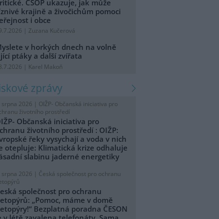
ritické. ČSOP ukazuje, jak může
íznivé krajině a živočichům pomoci
eřejnost i obce
9.7.2026 | Zuzana Kučerová
yslete v horkých dnech na volně
ijící ptáky a další zvířata
8.7.2026 | Karel Makoň
tiskové zprávy
. srpna 2026 |
OIŽP- Občanská iniciativa pro
chranu životního prostředí
IŽP- Občanská iniciativa pro
chranu životního prostředí : OIŽP:
vropské řeky vysychají a voda v nich
e otepluje: Klimatická krize odhaluje
ásadní slabinu jaderné energetiky
. srpna 2026 |
Česká společnost pro ochranu
etopýrů
eská společnost pro ochranu
etopýrů: „Pomoc, máme v domě
etopýry!“ Bezplatná poradna ČESON
e v létě zavalena telefonáty. Sama