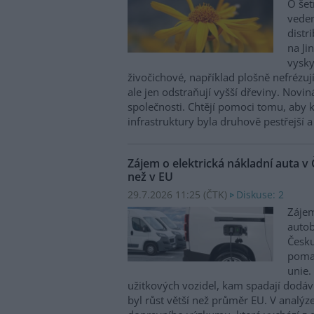
O šet
veden
distr
na Ji
vysky
živočichové, například plošně nefrézu
ale jen odstraňují vyšší dřeviny. Novin
společnosti. Chtějí pomoci tomu, aby 
infrastruktury byla druhově pestřejší a
Zájem o elektrická nákladní auta v 
než v EU
29.7.2026 11:25 (
ČTK
)
Diskuse: 2
Zájem
autob
Česku
pomal
unie.
užitkových vozidel, kam spadají dodáv
byl růst větší než průměr EU. V analý