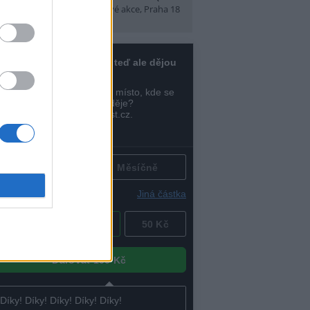
t)
(Tábory, výlety a pobytové akce, Praha 18