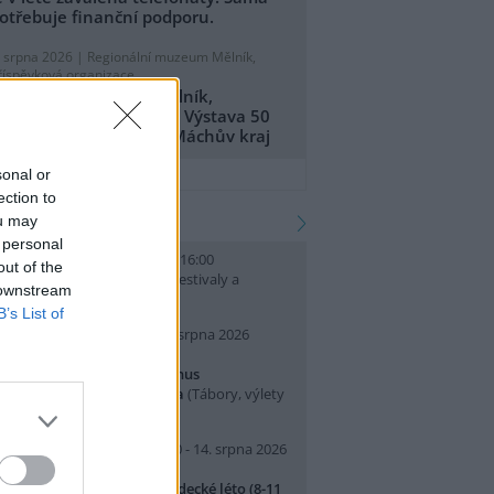
otřebuje finanční podporu.
. srpna 2026 |
Regionální muzeum Mělník,
říspěvková organizace
egionální muzeum Mělník,
říspěvková organizace: Výstava 50
et CHKO Kokořínsko - Máchův kraj
přidat tiskovou zprávu
sonal or
ection to
kalendář akcí
ou may
 personal
. srpna 2026 (neděle) 10:00 - 16:00
out of the
slava Světového dne lvů
(Festivaly a
 downstream
lavnosti, Praha 7 )
B’s List of
0. srpna 2026 (pondělí) - 14. srpna 2026
pátek)
rajeme si v Pralese - 2. turnus
říměstského letního tábora
(Tábory, výlety
 pobytové akce, Praha 19 )
0. srpna 2026 (pondělí) 07:30 - 14. srpna 2026
pátek) 16:30
říměstský tábor Přírodovědecké léto (8-11