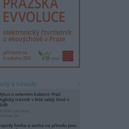
rady a návody
ýtus o zeleném koberci: Proč
nglický trávník v létě zabíjí život v
ůdě
.8.2026 | Jan Skala
Diskuse: 34
opady horka a sucha na přírodu jsou