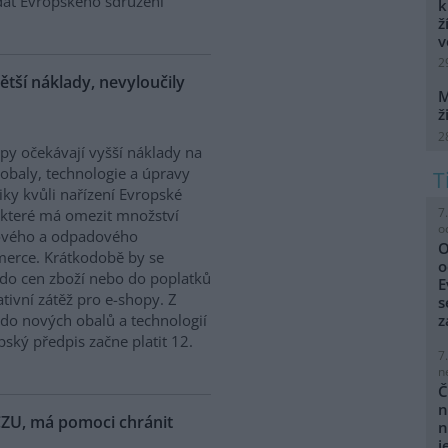
dat Evropského sdružení
k
ž
v
2
ětší náklady, nevyloučily
M
ž
2
py očekávají vyšší náklady na
obaly, technologie a úpravy
tiky kvůli nařízení Evropské
7
 které má omezit množství
o
ového a odpadového
O
mmerce. Krátkodobě by se
o
do cen zboží nebo do poplatků
E
tivní zátěž pro e-shopy. Z
s
do nových obalů a technologií
z
ský předpis začne platit 12.
7
n
Č
n
 ČZU, má pomoci chránit
n
j