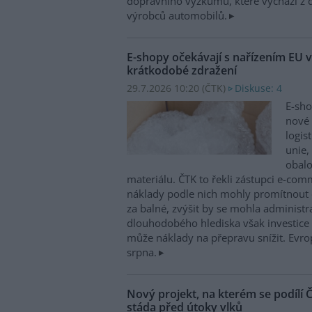
dopravního výzkumu, které vychází z 
výrobců automobilů.
E-shopy očekávají s nařízením EU v
krátkodobé zdražení
29.7.2026 10:20 (
ČTK
)
Diskuse: 4
E-sho
nové 
logis
unie,
obal
materiálu. ČTK to řekli zástupci e-co
náklady podle nich mohly promítnout 
za balné, zvýšit by se mohla administra
dlouhodobého hlediska však investice 
může náklady na přepravu snížit. Evrop
srpna.
Nový projekt, na kterém se podílí
stáda před útoky vlků