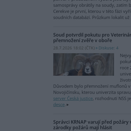
samosprávy obrátily na soudy, zatím b
Cerekve je první, kterou v této fázi vyří
soudních databází. Průzkum lokalit už 
Soud potvrdil pokutu pro Veterinár
přemnožení zvěře v oboře
28.7.2026 18:02 (
ČTK
)
Diskuse: 4
Nejvy
pokut
roce 
unive
život
Důvodem bylo přemnožení muflonů v 
Novojičínsku, kterou univerzita spravu
server Česká justice
, rozhodnutí NSS j
desce
.
Správci KRNAP varují před požáry v
zárodky požárů mají hlásit