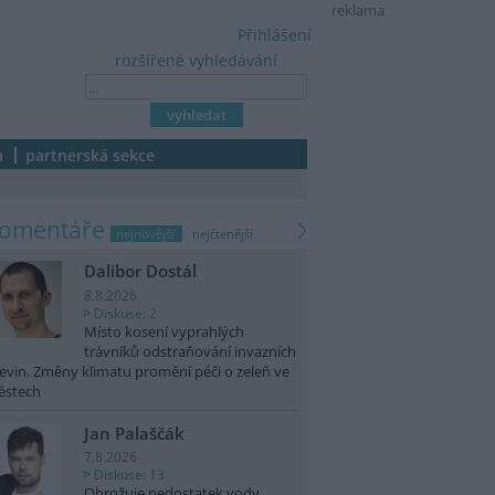
reklama
Přihlášení
rozšířené vyhledávání
a
partnerská sekce
komentáře
nejnovější
nejčtenější
Dalibor Dostál
8.8.2026
Diskuse: 2
Místo kosení vyprahlých
trávníků odstraňování invazních
evin. Změny klimatu promění péči o zeleň ve
ěstech
Jan Palaščák
7.8.2026
Diskuse: 13
Ohrožuje nedostatek vody