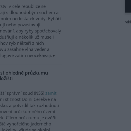
ství v celé republice se
kají s dlouhodobým suchem a
mním nedostatek vody. Rybáři
rek
jí nebo pozastavují
mování, aby ryby spotřebovaly
ušňují a několik už museli
hov ryb někteří z nich
ovu zasáhne vlna veder a
logové zatím neočekávají.
nost ohledně průzkumu
ožišti
šší správní soud (NSS)
zamítl
ní stížnost Dolní Cerekve na
vsku, a potvrdil tak rozhodnutí
anovení průzkumného území
k. Cílem průzkumu je ověřit
ště vyhořelého jaderného
 lokality, všude se okolní