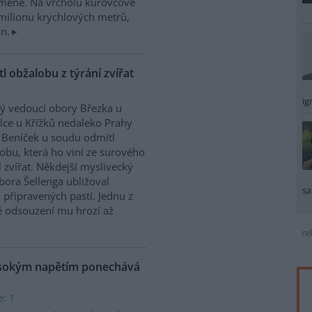
méně. Na vrcholu kůrovcové
6 milionu krychlových metrů,
n.
 obžalobu z týrání zvířat
ig
ý vedoucí obory Březka u
lce u Křížků nedaleko Prahy
 Beníček u soudu odmítl
obu, která ho viní ze surového
í zvířat. Někdejší myslivecký
bora Šellenga ubližoval
sa
 připravených pastí. Jednu z
ě odsouzení mu hrozí až
re
ysokým napětím ponechává
e: 1