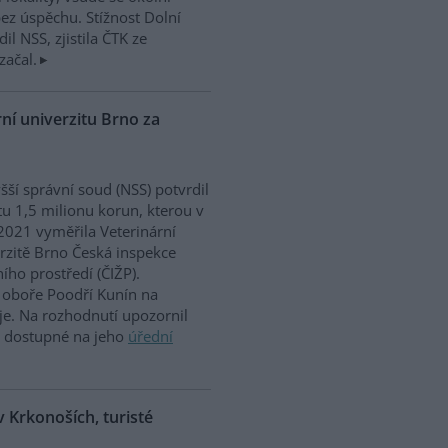
ez úspěchu. Stížnost Dolní
dil NSS, zjistila ČTK ze
začal.
ní univerzitu Brno za
šší správní soud (NSS) potvrdil
u 1,5 milionu korun, kterou v
2021 vyměřila Veterinární
rzitě Brno Česká inspekce
ního prostředí (ČIŽP).
oboře Poodří Kunín na
je. Na rozhodnutí upozornil
e dostupné na jeho
úřední
 Krkonoších, turisté