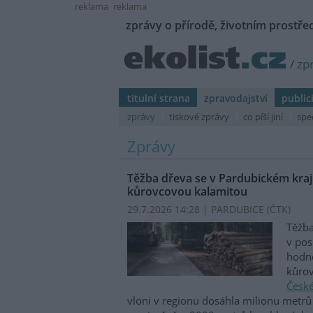
reklama
reklama
zprávy o přírodě, životním prostřed
/
zp
titulní strana
zpravodajství
public
zprávy
tiskové zprávy
co píší jiní
spe
Zprávy
Těžba dřeva se v Pardubickém kraji
kůrovcovou kalamitou
29.7.2026 14:28 | PARDUBICE (
ČTK
)
Těžba
v pos
hodno
kůrov
České
vloni v regionu dosáhla milionu metrů