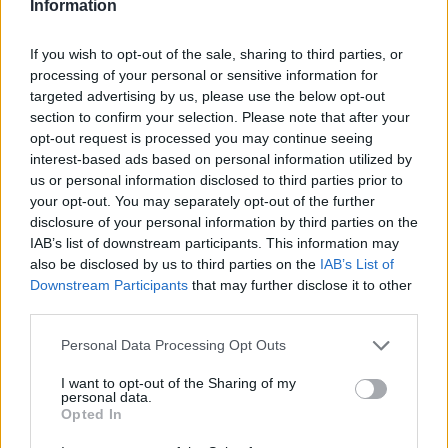
Information
týdny. Novinářům to řekl ředitel zooparku Vít Lukáš, podle kterého
jde o první výstavu kudlanek v Česku.
If you wish to opt-out of the sale, sharing to third parties, or
processing of your personal or sensitive information for
Zoo Ostrava odchovává čtyři mláďata vzácných oslů
targeted advertising by us, please use the below opt-out
onagerů
section to confirm your selection. Please note that after your
26.7.2026 01:16 | OSTRAVA (
ČTK
)
opt-out request is processed you may continue seeing
Zoo Ostrava odchovává čtyři
interest-based ads based on personal information utilized by
mláďata vzácných oslů
us or personal information disclosed to third parties prior to
onagerů. Jde o nejohroženější
your opt-out. You may separately opt-out of the further
poddruh divokého asijského
osla. V zahradě žije
disclosure of your personal information by third parties on the
dvanáctičlenné stádo, které je tak nejpočetnější v Evropě.
IAB’s list of downstream participants. This information may
Novinářům to sdělila mluvčí zahrady Šárka Nováková. V přírodě se
also be disclosed by us to third parties on the
IAB’s List of
vyskytuje jen okolo 1200 jedinců tohoto kriticky ohroženého
Downstream Participants
that may further disclose it to other
zvířete.
third parties.
Personal Data Processing Opt Outs
Polička na Svitavsku staví v Liboháji pietní místo na
bývalém popravišti
I want to opt-out of the Sharing of my
26.7.2026 00:36 | POLIČKA (
ČTK
)
personal data.
Diskuse: 17
Opted In
V lesoparku Liboháj v Poličce
na Svitavsku začalo město