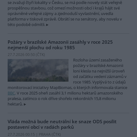
se zvažují čtyři lokality v Česku, se má podle novely stát veřejně
prospěšnou stavbou, což omezí možnosti obcí i krajů hájit své
oprávněné veřejné zájmy a zjednoduší vyvlastnění, uvedla
platforma v tiskové zprávě. Obrátí se na senátory, aby novelu v
této podobě odmítli.
Požáry v brazilské Amazonii zasáhly v roce 2025
nejmenší plochu od roku 1985
27.7.2026 00:50 (
ČTK
)
Rozloha území zasaženého
požáry v brazilské Amazonii
loni klesla na nejnižší úroveň
od začátku vedení záznamů v
roce 1985. Vyplývá to z údajů
monitorovací iniciativy MapBiomas, o kterých informovala stanice
BBC
. V roce 2025 oheň zasáhl 3,1 milionu hektarů amazonského
pralesa, zatímco o rok dříve shořelo rekordních 15,8 milionu
hektarů.
Vláda možná bude neutrální ke snaze ODS posílit
postavení obcí v radách parků
27.7.2026 00:15 | PRAHA (
ČTK
)