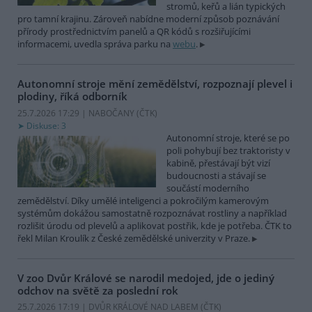
stromů, keřů a lián typických
pro tamní krajinu. Zároveň nabídne moderní způsob poznávání
přírody prostřednictvím panelů a QR kódů s rozšiřujícími
informacemi, uvedla správa parku na
webu
.
Autonomní stroje mění zemědělství, rozpoznají plevel i
plodiny, říká odborník
25.7.2026 17:29 | NABOČANY (
ČTK
)
Diskuse: 3
Autonomní stroje, které se po
poli pohybují bez traktoristy v
kabině, přestávají být vizí
budoucnosti a stávají se
součástí moderního
zemědělství. Díky umělé inteligenci a pokročilým kamerovým
systémům dokážou samostatně rozpoznávat rostliny a například
rozlišit úrodu od plevelů a aplikovat postřik, kde je potřeba. ČTK to
řekl Milan Kroulík z České zemědělské univerzity v Praze.
V zoo Dvůr Králové se narodil medojed, jde o jediný
odchov na světě za poslední rok
25.7.2026 17:19 | DVŮR KRÁLOVÉ NAD LABEM (
ČTK
)