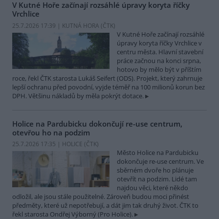
V Kutné Hoře začínají rozsáhlé úpravy koryta říčky
Vrchlice
25.7.2026 17:39 | KUTNÁ HORA (
ČTK
)
V Kutné Hoře začínají rozsáhlé
úpravy koryta říčky Vrchlice v
centru města. Hlavní stavební
práce začnou na konci srpna,
hotovo by mělo být v příštím
roce, řekl ČTK starosta Lukáš Seifert (ODS). Projekt, který zahrnuje
lepší ochranu před povodní, vyjde téměř na 100 milionů korun bez
DPH. Většinu nákladů by měla pokrýt dotace.
Holice na Pardubicku dokončují re-use centrum,
otevřou ho na podzim
25.7.2026 17:35 | HOLICE (
ČTK
)
Město Holice na Pardubicku
dokončuje re-use centrum. Ve
sběrném dvoře ho plánuje
otevřít na podzim. Lidé tam
najdou věci, které někdo
odložil, ale jsou stále použitelné. Zároveň budou moci přinést
předměty, které už nepotřebují, a dát jim tak druhý život. ČTK to
řekl starosta Ondřej Výborný (Pro Holice).