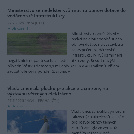
Ministerstvo zemědělství kvůli suchu obnoví dotace do
vodárenské infrastruktury
27.7.2026 19:24 (
ČTK
)
Diskuse: 1
Ministerstvo zemědělství v
reakci na dlouhodobé sucho
obnoví dotace na výstavbu a
zabezpečení vodárenské
infrastruktury kvůli zmírnění
negativních dopadů sucha a nedostatku vody. Resort navýší
původní částku dotace 1,1 miliardy korun o 400 milionů. Příjem
žádostí obnoví v pondělí 3. srpna.
Vláda zmenšila plochu pro akcelerační zóny na
výstavbu větrných elektráren
27.7.2026 14:34 | PRAHA (
ČTK
)
Diskuse: 6
Vláda dnes schválila vymezení
takzvaných akceleračních zón
pro rozvoj obnovitelných
zdrojů energie ve výrazně
menším rozsahu, než