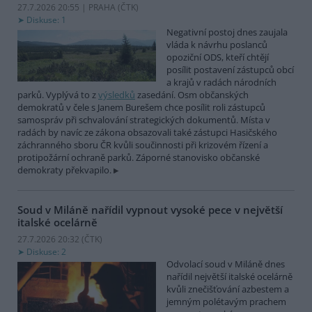
27.7.2026 20:55 | PRAHA (
ČTK
)
Diskuse: 1
Negativní postoj dnes zaujala
vláda k návrhu poslanců
opoziční ODS, kteří chtějí
posílit postavení zástupců obcí
a krajů v radách národních
parků. Vyplývá to z
výsledků
zasedání. Osm občanských
demokratů v čele s Janem Burešem chce posílit roli zástupců
samospráv při schvalování strategických dokumentů. Místa v
radách by navíc ze zákona obsazovali také zástupci Hasičského
záchranného sboru ČR kvůli součinnosti při krizovém řízení a
protipožární ochraně parků. Záporné stanovisko občanské
demokraty překvapilo.
Soud v Miláně nařídil vypnout vysoké pece v největší
italské ocelárně
27.7.2026 20:32 (
ČTK
)
Diskuse: 2
Odvolací soud v Miláně dnes
nařídil největší italské ocelárně
kvůli znečišťování azbestem a
jemným polétavým prachem