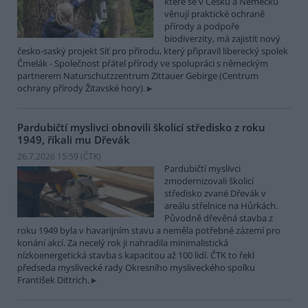
které se v Česku a Německu
věnují praktické ochraně
přírody a podpoře
biodiverzity, má zajistit nový
česko-saský projekt Síť pro přírodu, který připravil liberecký spolek
Čmelák - Společnost přátel přírody ve spolupráci s německým
partnerem Naturschutzzentrum Zittauer Gebirge (Centrum
ochrany přírody Žitavské hory).
Pardubičtí myslivci obnovili školicí středisko z roku
1949, říkali mu Dřevák
26.7.2026 15:59 (
ČTK
)
Pardubičtí myslivci
zmodernizovali školicí
středisko zvané Dřevák v
areálu střelnice na Hůrkách.
Původně dřevěná stavba z
roku 1949 byla v havarijním stavu a neměla potřebné zázemí pro
konání akcí. Za necelý rok ji nahradila minimalistická
nízkoenergetická stavba s kapacitou až 100 lidí. ČTK to řekl
předseda myslivecké rady Okresního mysliveckého spolku
František Dittrich.