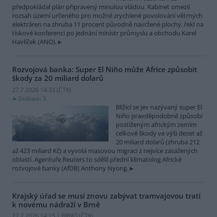
předpokládal plán připravený minulou vládou. Kabinet omezil
rozsah území určeného pro možné zrychlené povolování větrných
elektráren na zhruba 11 procent původně navržené plochy, řekl na
tiskové konferenci po jednání ministr průmyslu a obchodu Karel
Havlíček (ANO).
Rozvojová banka: Super El Niňo může Africe způsobit
škody za 20 miliard dolarů
27.7.2026 14:33 (
ČTK
)
Diskuse: 3
Blížící se jev nazývaný super El
Niňo pravděpodobně způsobí
postiženým africkým zemím
celkové škody ve výši deset až
20 miliard dolarů (zhruba 212
až 423 miliard Kč) a vyvolá masovou migraci z nejvíce zasažených
oblastí. Agentuře Reuters to sdělil přední klimatolog Africké
rozvojové banky (AfDB) Anthony Nyong.
Krajský úřad se musí znovu zabývat tramvajovou tratí
k novému nádraží v Brně
27.7.2026 14:15 | BRNO (
ČTK
)