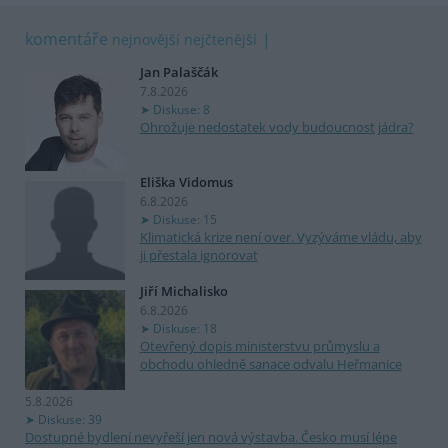
komentáře
nejnovější
nejčtenější
Jan Palaščák
7.8.2026
Diskuse: 8
Ohrožuje nedostatek vody budoucnost jádra?
Eliška Vidomus
6.8.2026
Diskuse: 15
Klimatická krize není over. Vyzýváme vládu, aby
ji přestala ignorovat
Jiří Michalisko
6.8.2026
Diskuse: 18
Otevřený dopis ministerstvu průmyslu a
obchodu ohledně sanace odvalu Heřmanice
5.8.2026
Diskuse: 39
Dostupné bydlení nevyřeší jen nová výstavba. Česko musí lépe