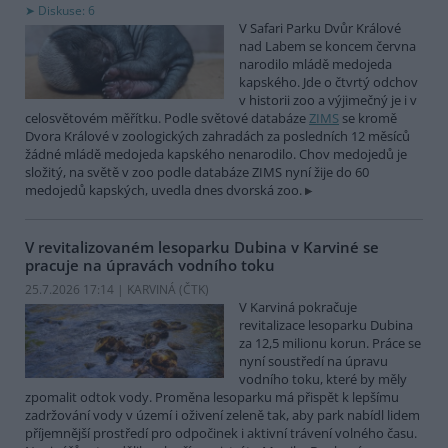
Diskuse: 6
V Safari Parku Dvůr Králové
nad Labem se koncem června
narodilo mládě medojeda
kapského. Jde o čtvrtý odchov
v historii zoo a výjimečný je i v
celosvětovém měřítku. Podle světové databáze
ZIMS
se kromě
Dvora Králové v zoologických zahradách za posledních 12 měsíců
žádné mládě medojeda kapského nenarodilo. Chov medojedů je
složitý, na světě v zoo podle databáze ZIMS nyní žije do 60
medojedů kapských, uvedla dnes dvorská zoo.
V revitalizovaném lesoparku Dubina v Karviné se
pracuje na úpravách vodního toku
25.7.2026 17:14 | KARVINÁ (
ČTK
)
V Karviná pokračuje
revitalizace lesoparku Dubina
za 12,5 milionu korun. Práce se
nyní soustředí na úpravu
vodního toku, které by měly
zpomalit odtok vody. Proměna lesoparku má přispět k lepšímu
zadržování vody v území i oživení zeleně tak, aby park nabídl lidem
příjemnější prostředí pro odpočinek i aktivní trávení volného času.