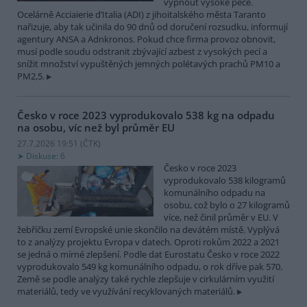
vypnout vysoké pece.
Ocelárně Acciaierie d’Italia (ADI) z jihoitalského města Taranto
nařizuje, aby tak učinila do 90 dnů od doručení rozsudku, informují
agentury ANSA a Adnkronos. Pokud chce firma provoz obnovit,
musí podle soudu odstranit zbývající azbest z vysokých pecí a
snížit množství vypuštěných jemných polétavých prachů PM10 a
PM2,5.
Česko v roce 2023 vyprodukovalo 538 kg na odpadu
na osobu, víc než byl průměr EU
27.7.2026 19:51 (
ČTK
)
Diskuse: 6
Česko v roce 2023
vyprodukovalo 538 kilogramů
komunálního odpadu na
osobu, což bylo o 27 kilogramů
více, než činil průměr v EU. V
žebříčku zemí Evropské unie skončilo na devátém místě. Vyplývá
to z analýzy projektu Evropa v datech. Oproti rokům 2022 a 2021
se jedná o mírné zlepšení. Podle dat Eurostatu Česko v roce 2022
vyprodukovalo 549 kg komunálního odpadu, o rok dříve pak 570.
Země se podle analýzy také rychle zlepšuje v cirkulárním využití
materiálů, tedy ve využívání recyklovaných materiálů.