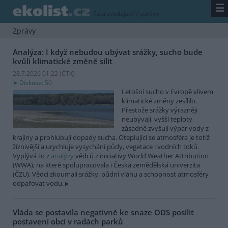
☰
/
zpravodajství
/
zprávy
Zprávy
Analýza: I když nebudou ubývat srážky, sucho bude
kvůli klimatické změně sílit
28.7.2026 01:22 (
ČTK
)
Diskuse: 50
Letošní sucho v Evropě vlivem
klimatické změny zesílilo.
Přestože srážky výrazněji
neubývají, vyšší teploty
zásadně zvyšují výpar vody z
krajiny a prohlubují dopady sucha. Oteplující se atmosféra je totiž
žíznivější a urychluje vysychání půdy, vegetace i vodních toků.
Vyplývá to z
analýzy
vědců z iniciativy World Weather Attribution
(WWA), na které spolupracovala i Česká zemědělská univerzita
(ČZU). Vědci zkoumali srážky, půdní vláhu a schopnost atmosféry
odpařovat vodu.
Vláda se postavila negativně ke snaze ODS posílit
postavení obcí v radách parků