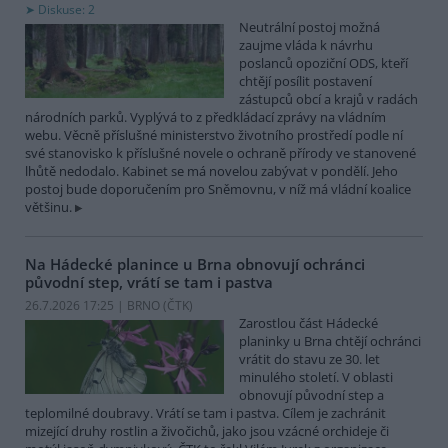
Diskuse: 2
Neutrální postoj možná
zaujme vláda k návrhu
poslanců opoziční ODS, kteří
chtějí posílit postavení
zástupců obcí a krajů v radách
národních parků. Vyplývá to z předkládací zprávy na vládním
webu. Věcně příslušné ministerstvo životního prostředí podle ní
své stanovisko k příslušné novele o ochraně přírody ve stanovené
lhůtě nedodalo. Kabinet se má novelou zabývat v pondělí. Jeho
postoj bude doporučením pro Sněmovnu, v níž má vládní koalice
většinu.
Na Hádecké planince u Brna obnovují ochránci
původní step, vrátí se tam i pastva
26.7.2026 17:25 | BRNO (
ČTK
)
Zarostlou část Hádecké
planinky u Brna chtějí ochránci
vrátit do stavu ze 30. let
minulého století. V oblasti
obnovují původní step a
teplomilné doubravy. Vrátí se tam i pastva. Cílem je zachránit
mizející druhy rostlin a živočichů, jako jsou vzácné orchideje či