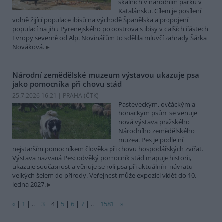
skalních v národním parku v
Katalánsku. Cílem je posílení
volně žijící populace ibisů na východě Španělska a propojení
populací na jihu Pyrenejského poloostrova s ibisy v dalších částech
Evropy severně od Alp. Novinářům to sdělila mluvčí zahrady Šárka
Nováková.
Národní zemědělské muzeum výstavou ukazuje psa
jako pomocníka při chovu stád
25.7.2026 16:21 | PRAHA (
ČTK
)
Pasteveckým, ovčáckým a
honáckým psům se věnuje
nová výstava pražského
Národního zemědělského
muzea. Pes je podle ní
nejstarším pomocníkem člověka při chovu hospodářských zvířat.
Výstava nazvaná Pes: odvěký pomocník stád mapuje historii,
ukazuje současnost a věnuje se roli psa při aktuálním návratu
velkých šelem do přírody. Veřejnost může expozici vidět do 10.
ledna 2027.
«
|
1
|
..
|
3
|
4
|
5
|
6
|
7
|
..
|
1581
|
»