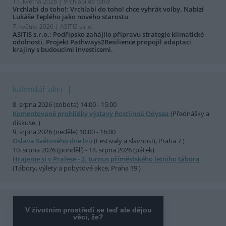
11. května 2026 |
Vrchlabí do toho!
Vrchlabí do toho!: Vrchlabí do toho! chce vyhrát volby. Nabízí
Lukáše Teplého jako nového starostu
7. května 2026 |
ASITIS s.r.o.
ASITIS s.r.o.: Podřipsko zahájilo přípravu strategie klimatické
odolnosti. Projekt Pathways2Resilience propojil adaptaci
krajiny s budoucími investicemi.
kalendář akcí
8. srpna 2026 (sobota) 14:00 - 15:00
Komentované prohlídky výstavy Rostlinná Odysea
(Přednášky a
diskuse, )
9. srpna 2026 (neděle) 10:00 - 16:00
Oslava Světového dne lvů
(Festivaly a slavnosti, Praha 7 )
10. srpna 2026 (pondělí) - 14. srpna 2026 (pátek)
Hrajeme si v Pralese - 2. turnus příměstského letního tábora
(Tábory, výlety a pobytové akce, Praha 19 )