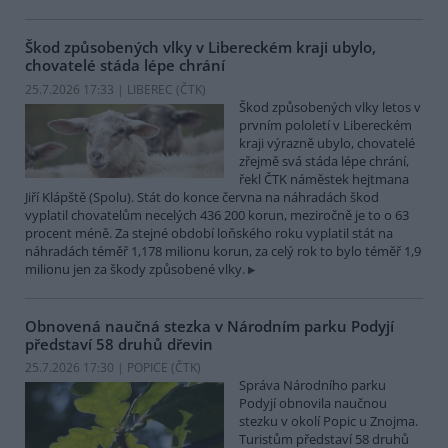
Škod způsobených vlky v Libereckém kraji ubylo,
chovatelé stáda lépe chrání
25.7.2026 17:33 | LIBEREC (
ČTK
)
Škod způsobených vlky letos v
prvním pololetí v Libereckém
kraji výrazně ubylo, chovatelé
zřejmě svá stáda lépe chrání,
řekl ČTK náměstek hejtmana
Jiří Klápště (Spolu). Stát do konce června na náhradách škod
vyplatil chovatelům necelých 436 200 korun, meziročně je to o 63
procent méně. Za stejné období loňského roku vyplatil stát na
náhradách téměř 1,178 milionu korun, za celý rok to bylo téměř 1,9
milionu jen za škody způsobené vlky.
Obnovená naučná stezka v Národním parku Podyjí
představí 58 druhů dřevin
25.7.2026 17:30 | POPICE (
ČTK
)
Správa Národního parku
Podyjí obnovila naučnou
stezku v okolí Popic u Znojma.
Turistům představí 58 druhů