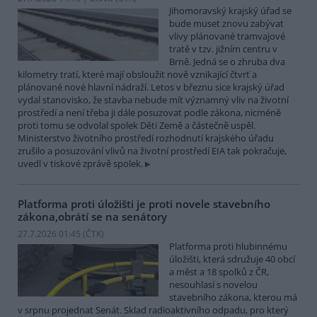
Jihomoravský krajský úřad se
bude muset znovu zabývat
vlivy plánované tramvajové
tratě v tzv. jižním centru v
Brně. Jedná se o zhruba dva
kilometry tratí, které mají obsloužit nově vznikající čtvrť a
plánované nové hlavní nádraží. Letos v březnu sice krajský úřad
vydal stanovisko, že stavba nebude mít významný vliv na životní
prostředí a není třeba ji dále posuzovat podle zákona, nicméně
proti tomu se odvolal spolek Děti Země a částečně uspěl.
Ministerstvo životního prostředí rozhodnutí krajského úřadu
zrušilo a posuzování vlivů na životní prostředí EIA tak pokračuje,
uvedl v tiskové zprávě spolek.
Platforma proti úložišti je proti novele stavebního
zákona,obrátí se na senátory
27.7.2026 01:45 (
ČTK
)
Platforma proti hlubinnému
úložišti, která sdružuje 40 obcí
a měst a 18 spolků z ČR,
nesouhlasí s novelou
stavebního zákona, kterou má
v srpnu projednat Senát. Sklad radioaktivního odpadu, pro který