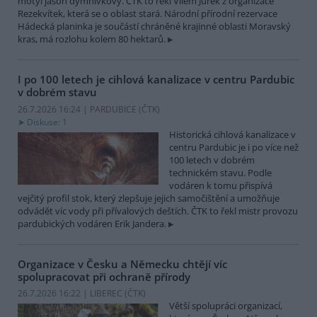
motýl jasoň dymnivkový. ČTK to řekl Vilém Jurek z organizace
Rezekvítek, která se o oblast stará. Národní přírodní rezervace
Hádecká planinka je součástí chráněné krajinné oblasti Moravský
kras, má rozlohu kolem 80 hektarů.
I po 100 letech je cihlová kanalizace v centru Pardubic
v dobrém stavu
26.7.2026 16:24 | PARDUBICE (
ČTK
)
Diskuse: 1
Historická cihlová kanalizace v
centru Pardubic je i po více než
100 letech v dobrém
technickém stavu. Podle
vodáren k tomu přispívá
vejčitý profil stok, který zlepšuje jejich samočištění a umožňuje
odvádět víc vody při přívalových deštích. ČTK to řekl mistr provozu
pardubických vodáren Erik Jandera.
Organizace v Česku a Německu chtějí víc
spolupracovat při ochraně přírody
26.7.2026 16:22 | LIBEREC (
ČTK
)
Větší spolupráci organizací,