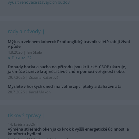
využít renovace stávajících budov
rady a návody
Mýtus o zeleném koberci: Proč anglický trávník v létě zabíjí život
v půdě
4.8.2026 | Jan Skala
Diskuse: 32
Dopady horka a sucha na přírodu jsou kritické. ČSOP ukazuje,
jak může žíznivé krajině a živočichům pomoci veřejnost i obce
29.7.2026 | Zuzana Kučerová
Myslete v horkých dnech na volně žijící ptáky a další zvířata
28.7.2026 | Karel Makoň
tiskové zprávy
14. května 2026 |
Výměna střešních oken jako krok k vyšší energetické účinnosti a
komfortu bydlení