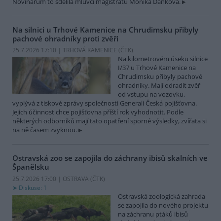
Novinářům to sdělila mluvčí magistrátu Monika Danková.
Na silnici u Trhové Kamenice na Chrudimsku přibyly
pachové ohradníky proti zvěři
25.7.2026 17:10 | TRHOVÁ KAMENICE (
ČTK
)
Na kilometrovém úseku silnice
I/37 u Trhové Kamenice na
Chrudimsku přibyly pachové
ohradníky. Mají odradit zvěř
od vstupu na vozovku,
vyplývá z tiskové zprávy společnosti Generali Česká pojišťovna.
Jejich účinnost chce pojišťovna příští rok vyhodnotit. Podle
některých odborníků mají tato opatření sporné výsledky, zvířata si
na ně časem zvyknou.
Ostravská zoo se zapojila do záchrany ibisů skalních ve
Španělsku
25.7.2026 17:00 | OSTRAVA (
ČTK
)
Diskuse: 1
Ostravská zoologická zahrada
se zapojila do nového projektu
na záchranu ptáků ibisů