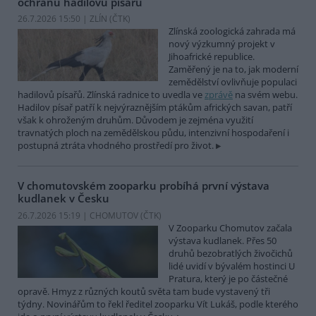
ochranu hadilovů písařů
26.7.2026 15:50 | ZLÍN (
ČTK
)
Zlínská zoologická zahrada má
nový výzkumný projekt v
Jihoafrické republice.
Zaměřený je na to, jak moderní
zemědělství ovlivňuje populaci
hadilovů písařů. Zlínská radnice to uvedla ve
zprávě
na svém webu.
Hadilov písař patří k nejvýraznějším ptákům afrických savan, patří
však k ohroženým druhům. Důvodem je zejména využití
travnatých ploch na zemědělskou půdu, intenzivní hospodaření i
postupná ztráta vhodného prostředí pro život.
V chomutovském zooparku probíhá první výstava
kudlanek v Česku
26.7.2026 15:19 | CHOMUTOV (
ČTK
)
V Zooparku Chomutov začala
výstava kudlanek. Přes 50
druhů bezobratlých živočichů
lidé uvidí v bývalém hostinci U
Pratura, který je po částečné
opravě. Hmyz z různých koutů světa tam bude vystavený tři
týdny. Novinářům to řekl ředitel zooparku Vít Lukáš, podle kterého