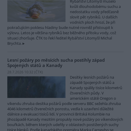
Rybářství Litomyšl muselo
kvůli dlouhodobému suchu a
nedostatku vody předčasně
slovit pět rybníků. U dalších
vodních ploch hrozí, že při
pokračujícím poklesu hladiny bude nutné rovněž přistoupit k
výlovu. Letos je většina rybníků bez běžného přítoku vody, což
situaci zhoršuje. ČTK to řekl ředitel Rybářství Litomyšl Michal
Brychta.
Lesní požáry po měsících sucha postihly západ
Spojených států a Kanady
28.7.2026 10:32 (
ČTK
)
Desítky lesních požárů na
západě Spojených států a
Kanady spálily tisíce kilometrů
čtverečních půdy. V
americkém státě Oregon o
víkendu zhruba desítka požárů podle serveru BBC sežehla zhruba
4046 kilometrů čtverečních porostu, vedla k uzavření důležité
dálnice a evakuaci tisíců lidí. V provincii Britská Kolumbie na
jihozápadě Kanady mezitím propukly nové požáry po víkendových
bouřkách, během kterých udeřily v oblastech postižených suchy
tisíce blesků. Podle kanadského premiéra Marka Carneyho se