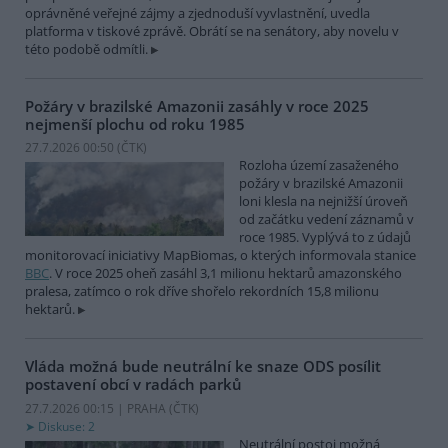
oprávněné veřejné zájmy a zjednoduší vyvlastnění, uvedla
platforma v tiskové zprávě. Obrátí se na senátory, aby novelu v
této podobě odmítli.
Požáry v brazilské Amazonii zasáhly v roce 2025
nejmenší plochu od roku 1985
27.7.2026 00:50 (
ČTK
)
Rozloha území zasaženého
požáry v brazilské Amazonii
loni klesla na nejnižší úroveň
od začátku vedení záznamů v
roce 1985. Vyplývá to z údajů
monitorovací iniciativy MapBiomas, o kterých informovala stanice
BBC
. V roce 2025 oheň zasáhl 3,1 milionu hektarů amazonského
pralesa, zatímco o rok dříve shořelo rekordních 15,8 milionu
hektarů.
Vláda možná bude neutrální ke snaze ODS posílit
postavení obcí v radách parků
27.7.2026 00:15 | PRAHA (
ČTK
)
Diskuse: 2
Neutrální postoj možná