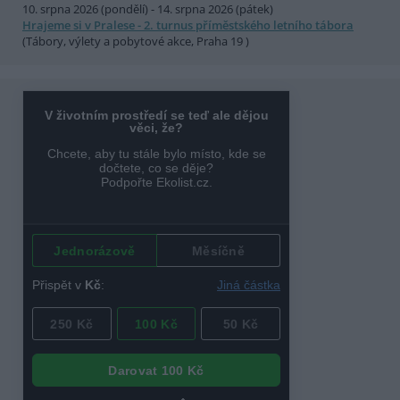
10. srpna 2026 (pondělí) - 14. srpna 2026 (pátek)
Hrajeme si v Pralese - 2. turnus příměstského letního tábora
(Tábory, výlety a pobytové akce, Praha 19 )