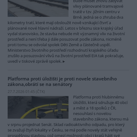
bude muset znovu zabývat
vlivy plánované tramvajové
tratě v tzv. jižním centru v
Brně. Jedná se o zhruba dva
kilometry tratí, které mají obsloužit nově vznikající čtvrť a
plánované nové hlavní nádraží. Letos v březnu sice krajský úřad
vydal stanovisko, že stavba nebude mít významný vliv na životní
prostředí a není třeba ji dále posuzovat podle zákona, nicméně
proti tomu se odvolal spolek Děti Země a částečně uspěl.
Ministerstvo životního prostředí rozhodnutí krajského úřadu
zrušilo a posuzování vlivů na životní prostředí EIA tak pokračuje,
uvedl v tiskové zprávě spolek.
Platforma proti úložišti je proti novele stavebního
zákona,obrátí se na senátory
27.7.2026 01:45 (
ČTK
)
Platforma proti hlubinnému
úložišti, která sdružuje 40 obcí
a měst a 18 spolků z ČR,
nesouhlasí s novelou
stavebního zákona, kterou má
v srpnu projednat Senát. Sklad radioaktivního odpadu, pro který
se zvažují čtyři lokality v Česku, se má podle novely stát veřejně
prospěšnou stavbou, což omezí možnosti obcí i krajů hájit své