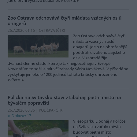
jde o první výstavu kudlanek v Česku.
Zoo Ostrava odchovává čtyři mláďata vzácných oslů
onagerů
26.7.2026 01:16 | OSTRAVA (
ČTK
)
Zoo Ostrava odchovává čtyři
mláďata vzácných oslů
onagerů. Jde o nejohroženější
poddruh divokého asijského
osla. V zahradě žije
dvanáctičlenné stádo, které je tak nejpočetnější v Evropě.
Novinářům to sdělila mluvčí zahrady Šárka Nováková. V přírodě se
vyskytuje jen okolo 1200 jedinců tohoto kriticky ohroženého
zvířete.
Polička na Svitavsku staví v Liboháji pietní místo na
bývalém popravišti
26.7.2026 00:36 | POLIČKA (
ČTK
)
Diskuse: 17
V lesoparku Liboháj v Poličce
na Svitavsku začalo město
budovat pietní místo