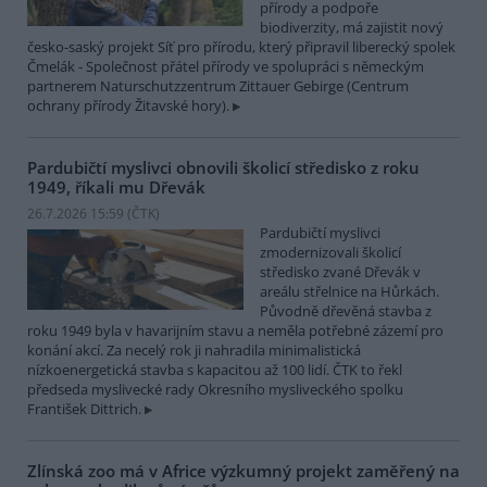
přírody a podpoře
biodiverzity, má zajistit nový
česko-saský projekt Síť pro přírodu, který připravil liberecký spolek
Čmelák - Společnost přátel přírody ve spolupráci s německým
partnerem Naturschutzzentrum Zittauer Gebirge (Centrum
ochrany přírody Žitavské hory).
Pardubičtí myslivci obnovili školicí středisko z roku
1949, říkali mu Dřevák
26.7.2026 15:59 (
ČTK
)
Pardubičtí myslivci
zmodernizovali školicí
středisko zvané Dřevák v
areálu střelnice na Hůrkách.
Původně dřevěná stavba z
roku 1949 byla v havarijním stavu a neměla potřebné zázemí pro
konání akcí. Za necelý rok ji nahradila minimalistická
nízkoenergetická stavba s kapacitou až 100 lidí. ČTK to řekl
předseda myslivecké rady Okresního mysliveckého spolku
František Dittrich.
Zlínská zoo má v Africe výzkumný projekt zaměřený na