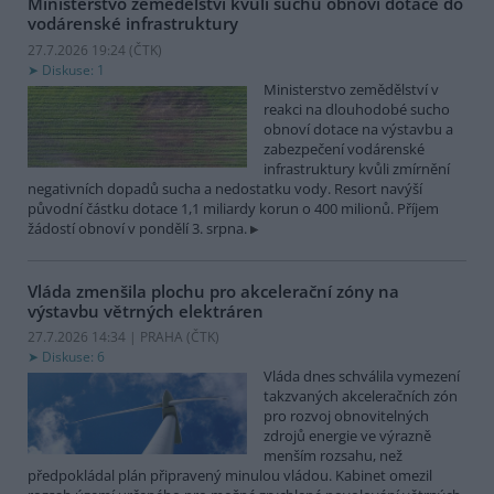
Ministerstvo zemědělství kvůli suchu obnoví dotace do
vodárenské infrastruktury
27.7.2026 19:24 (
ČTK
)
Diskuse: 1
Ministerstvo zemědělství v
reakci na dlouhodobé sucho
obnoví dotace na výstavbu a
zabezpečení vodárenské
infrastruktury kvůli zmírnění
negativních dopadů sucha a nedostatku vody. Resort navýší
původní částku dotace 1,1 miliardy korun o 400 milionů. Příjem
žádostí obnoví v pondělí 3. srpna.
Vláda zmenšila plochu pro akcelerační zóny na
výstavbu větrných elektráren
27.7.2026 14:34 | PRAHA (
ČTK
)
Diskuse: 6
Vláda dnes schválila vymezení
takzvaných akceleračních zón
pro rozvoj obnovitelných
zdrojů energie ve výrazně
menším rozsahu, než
předpokládal plán připravený minulou vládou. Kabinet omezil