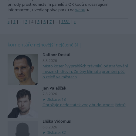
přírody prostřednictvím panelů a QR kódů s rozšiřujícími
informacemi, uvedla správa parku na
webu
.
«
|
1
|
..
|
3
|
4
|
5
|
6
|
7
|
..
|
1581
|
»
komentáře
nejnovější
nejčtenější
Dalibor Dostál
8.8.2026
Místo kosení vyprahlých trávníků odstraňování
invazních dřevin. Změny klimatu promění péči
o zeleň ve městech
Jan Palaščák
7.8.2026
Diskuse: 13
Ohrožuje nedostatek vody budoucnost jádra?
Eliška Vidomus
6.8.2026
Diskuse: 32