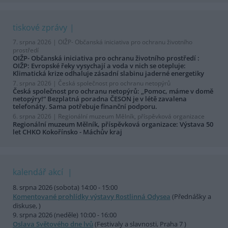
tiskové zprávy
7. srpna 2026 |
OIŽP- Občanská iniciativa pro ochranu životního
prostředí
OIŽP- Občanská iniciativa pro ochranu životního prostředí :
OIŽP: Evropské řeky vysychají a voda v nich se otepluje:
Klimatická krize odhaluje zásadní slabinu jaderné energetiky
7. srpna 2026 |
Česká společnost pro ochranu netopýrů
Česká společnost pro ochranu netopýrů: „Pomoc, máme v domě
netopýry!“ Bezplatná poradna ČESON je v létě zavalena
telefonáty. Sama potřebuje finanční podporu.
6. srpna 2026 |
Regionální muzeum Mělník, příspěvková organizace
Regionální muzeum Mělník, příspěvková organizace: Výstava 50
let CHKO Kokořínsko - Máchův kraj
kalendář akcí
8. srpna 2026 (sobota) 14:00 - 15:00
Komentované prohlídky výstavy Rostlinná Odysea
(Přednášky a
diskuse, )
9. srpna 2026 (neděle) 10:00 - 16:00
Oslava Světového dne lvů
(Festivaly a slavnosti, Praha 7 )