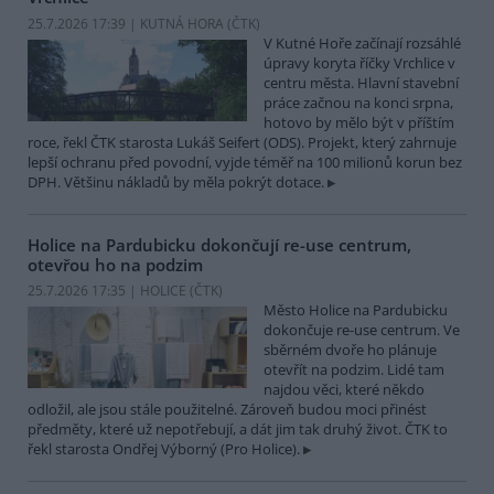
25.7.2026 17:39 | KUTNÁ HORA (
ČTK
)
V Kutné Hoře začínají rozsáhlé
úpravy koryta říčky Vrchlice v
centru města. Hlavní stavební
práce začnou na konci srpna,
hotovo by mělo být v příštím
roce, řekl ČTK starosta Lukáš Seifert (ODS). Projekt, který zahrnuje
lepší ochranu před povodní, vyjde téměř na 100 milionů korun bez
DPH. Většinu nákladů by měla pokrýt dotace.
Holice na Pardubicku dokončují re-use centrum,
otevřou ho na podzim
25.7.2026 17:35 | HOLICE (
ČTK
)
Město Holice na Pardubicku
dokončuje re-use centrum. Ve
sběrném dvoře ho plánuje
otevřít na podzim. Lidé tam
najdou věci, které někdo
odložil, ale jsou stále použitelné. Zároveň budou moci přinést
předměty, které už nepotřebují, a dát jim tak druhý život. ČTK to
řekl starosta Ondřej Výborný (Pro Holice).