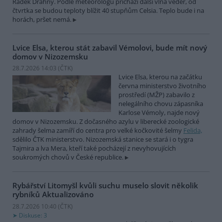
Radek Drahný. Podle meteorologů přichází další vlna veder, od
čtvrtka se budou teploty blížit 40 stupňům Celsia. Teplo bude i na
horách, pršet nemá.
Lvice Elsa, kterou stát zabavil Vémolovi, bude mít nový
domov v Nizozemsku
28.7.2026 14:03 (
ČTK
)
Lvice Elsa, kterou na začátku
června ministerstvo životního
prostředí (MŽP) zabavilo z
nelegálního chovu zápasníka
Karlose Vémoly, najde nový
domov v Nizozemsku. Z dočasného azylu v liberecké zoologické
zahrady šelma zamíří do centra pro velké kočkovité šelmy
Felida,
sdělilo ČTK ministerstvo. Nizozemská stanice se stará i o tygra
Tajmira a lva Mera, kteří také pocházejí z nevyhovujících
soukromých chovů v České republice.
Rybářství Litomyšl kvůli suchu muselo slovit několik
rybníků
Aktualizováno
28.7.2026 10:40 (
ČTK
)
Diskuse: 3