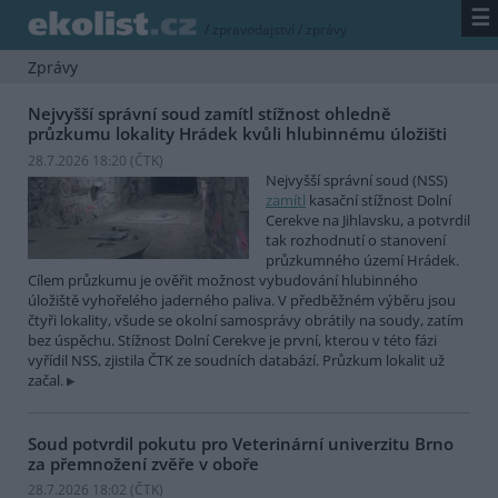
☰
/
zpravodajství
/
zprávy
Zprávy
Nejvyšší správní soud zamítl stížnost ohledně
průzkumu lokality Hrádek kvůli hlubinnému úložišti
28.7.2026 18:20 (
ČTK
)
Nejvyšší správní soud (NSS)
zamítl
kasační stížnost Dolní
Cerekve na Jihlavsku, a potvrdil
tak rozhodnutí o stanovení
průzkumného území Hrádek.
Cílem průzkumu je ověřit možnost vybudování hlubinného
úložiště vyhořelého jaderného paliva. V předběžném výběru jsou
čtyři lokality, všude se okolní samosprávy obrátily na soudy, zatím
bez úspěchu. Stížnost Dolní Cerekve je první, kterou v této fázi
vyřídil NSS, zjistila ČTK ze soudních databází. Průzkum lokalit už
začal.
Soud potvrdil pokutu pro Veterinární univerzitu Brno
za přemnožení zvěře v oboře
28.7.2026 18:02 (
ČTK
)