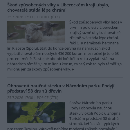
Škod způsobených vlky v Libereckém kraji ubylo,
chovatelé stáda lépe chrání
25.7.2026 17:33 | LIBEREC (
ČTK
)
Škod způsobených vlky letos v
prvním pololetí v Libereckém
kraji výrazně ubylo, chovatelé
zřejmě svá stáda lépe chrání,
řekl ČTK náměstek hejtmana
Jiří Klápště (Spolu). Stát do konce června na náhradách škod
vyplatil chovatelům necelých 436 200 korun, meziročně je to o 63
procent méně. Za stejné období loňského roku vyplatil stát na
náhradách téměř 1,178 milionu korun, za celý rok to bylo téměř 1,9
milionu jen za škody způsobené vlky.
Obnovená naučná stezka v Národním parku Podyjí
představí 58 druhů dřevin
25.7.2026 17:30 | POPICE (
ČTK
)
Správa Národního parku
Podyjí obnovila naučnou
stezku v okolí Popic u Znojma.
Turistům představí 58 druhů
stromů, keřů a lián typických
pro tamní krajinu. Zároveň nabídne moderní způsob poznávání