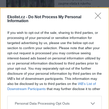
zaujme vláda k návrhu
poslanců opoziční ODS, kteří
chtějí posílit postavení
zástupců obcí a krajů v radách
Ekolist.cz -
Do Not Process My Personal
Information
národních parků. Vyplývá to z předkládací zprávy na vládním
webu. Věcně příslušné ministerstvo životního prostředí podle ní
své stanovisko k příslušné novele o ochraně přírody ve stanovené
If you wish to opt-out of the sale, sharing to third parties, or
lhůtě nedodalo. Kabinet se má novelou zabývat v pondělí. Jeho
processing of your personal or sensitive information for
postoj bude doporučením pro Sněmovnu, v níž má vládní koalice
většinu.
targeted advertising by us, please use the below opt-out
section to confirm your selection. Please note that after your
opt-out request is processed you may continue seeing
Na Hádecké planince u Brna obnovují ochránci
interest-based ads based on personal information utilized by
původní step, vrátí se tam i pastva
us or personal information disclosed to third parties prior to
26.7.2026 17:25 | BRNO (
ČTK
)
your opt-out. You may separately opt-out of the further
Zarostlou část Hádecké
disclosure of your personal information by third parties on the
planinky u Brna chtějí ochránci
IAB’s list of downstream participants. This information may
vrátit do stavu ze 30. let
also be disclosed by us to third parties on the
IAB’s List of
minulého století. V oblasti
obnovují původní step a
Downstream Participants
that may further disclose it to other
teplomilné doubravy. Vrátí se tam i pastva. Cílem je zachránit
third parties.
mizející druhy rostlin a živočichů, jako jsou vzácné orchideje či
motýl jasoň dymnivkový. ČTK to řekl Vilém Jurek z organizace
Personal Data Processing Opt Outs
Rezekvítek, která se o oblast stará. Národní přírodní rezervace