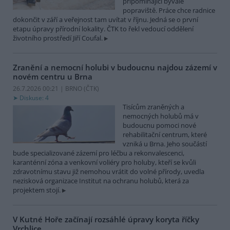
připomínající bývalé
popraviště. Práce chce radnice
dokončit v září a veřejnost tam uvítat v říjnu. Jedná se o první
etapu úpravy přírodní lokality. ČTK to řekl vedoucí oddělení
životního prostředí Jiří Coufal.
Zranění a nemocní holubi v budoucnu najdou zázemí v
novém centru u Brna
26.7.2026 00:21 | BRNO (
ČTK
)
Diskuse: 4
Tisícům zraněných a
nemocných holubů má v
budoucnu pomoci nové
rehabilitační centrum, které
vzniká u Brna. Jeho součástí
bude specializované zázemí pro léčbu a rekonvalescenci,
karanténní zóna a venkovní voliéry pro holuby, kteří se kvůli
zdravotnímu stavu již nemohou vrátit do volné přírody, uvedla
nezisková organizace Institut na ochranu holubů, která za
projektem stojí.
V Kutné Hoře začínají rozsáhlé úpravy koryta říčky
Vrchlice