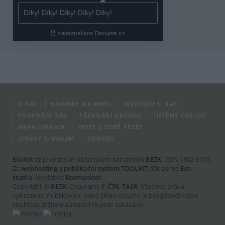
O NÁS
NOVINKY NA WEBU
INZERUJTE U NÁS
PODPOŘTE NÁS
PŘEBÍRÁNÍ OBSAHU
TIŠTĚNÝ EKOLIST
MAPA STRÁNEK
DEJTE O SOBĚ VĚDĚT
ZPRÁVY E-MAILEM
COOKIES
Ekolist.cz
je vydáván občanským sdružením
BEZK
. ISSN 1802-9019.
Za
webhosting
a
publikační systém TOOLKIT
děkujeme
Ecn
studiu
. Navštivte
Ecomonitor
.
Copyright ©
BEZK
. Copyright ©
ČTK
,
TASR
. Všechna práva
vyhrazena. Publikování nebo šíření obsahu je bez předchozího
souhlasu držitele autorských práv zakázáno.