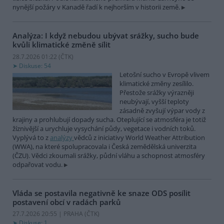
nynější požáry v Kanadě řadí k nejhorším v historii země.
Analýza: I když nebudou ubývat srážky, sucho bude
kvůli klimatické změně sílit
28.7.2026 01:22 (
ČTK
)
Diskuse: 54
Letošní sucho v Evropě vlivem
klimatické změny zesílilo.
Přestože srážky výrazněji
neubývají, vyšší teploty
zásadně zvyšují výpar vody z
krajiny a prohlubují dopady sucha. Oteplující se atmosféra je totiž
žíznivější a urychluje vysychání půdy, vegetace i vodních toků.
Vyplývá to z
analýzy
vědců z iniciativy World Weather Attribution
(WWA), na které spolupracovala i Česká zemědělská univerzita
(ČZU). Vědci zkoumali srážky, půdní vláhu a schopnost atmosféry
odpařovat vodu.
Vláda se postavila negativně ke snaze ODS posílit
postavení obcí v radách parků
27.7.2026 20:55 | PRAHA (
ČTK
)
Diskuse: 1