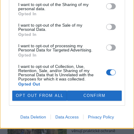
Hádecká planinka je součástí chráněné krajinné oblasti Moravský
I want to opt-out of the Sharing of my
kras, má rozlohu kolem 80 hektarů.
personal data.
Opted In
I po 100 letech je cihlová kanalizace v centru Pardubic
I want to opt-out of the Sale of my
v dobrém stavu
Personal Data.
Opted In
26.7.2026 16:24 | PARDUBICE (
ČTK
)
Diskuse: 1
I want to opt-out of processing my
Historická cihlová kanalizace v
Personal Data for Targeted Advertising.
centru Pardubic je i po více než
Opted In
100 letech v dobrém
technickém stavu. Podle
I want to opt-out of Collection, Use,
vodáren k tomu přispívá
Retention, Sale, and/or Sharing of my
vejčitý profil stok, který zlepšuje jejich samočištění a umožňuje
Personal Data that Is Unrelated with the
Purposes for which it was collected.
odvádět víc vody při přívalových deštích. ČTK to řekl mistr provozu
Opted Out
pardubických vodáren Erik Jandera.
OPT OUT FROM ALL
CONFIRM
Organizace v Česku a Německu chtějí víc
spolupracovat při ochraně přírody
26.7.2026 16:22 | LIBEREC (
ČTK
)
Data Deletion
Data Access
Privacy Policy
Větší spolupráci organizací,
které se v Česku a Německu
věnují praktické ochraně