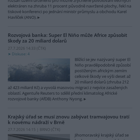
rozsah území určeného pro možné zrychlené povolování větrných
elektráren na zhruba 11 procent původně navržené plochy, řekl na
tiskové konferenci po jednání ministr průmyslu a obchodu Karel
Havlíček (ANO).
Rozvojová banka: Super El Niňo může Africe způsobit
škody za 20 miliard dolarů
27.7.2026 14:33 (
ČTK
)
Diskuse: 4
Blížící se jev nazývaný super El
Niňo pravděpodobně způsobí
postiženým africkým zemím
celkové škody ve výši deset až
20 miliard dolarů (zhruba 212
až 423 miliard Kč) a vyvolá masovou migraci z nejvíce zasažených
oblastí. Agentuře Reuters to sdělil přední klimatolog Africké
rozvojové banky (AfDB) Anthony Nyong.
Krajský úřad se musí znovu zabývat tramvajovou tratí
k novému nádraží v Brně
27.7.2026 14:15 | BRNO (
ČTK
)
Jihomoravský krajský úřad se