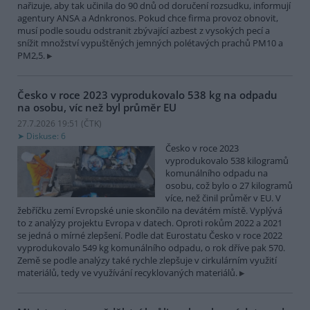
nařizuje, aby tak učinila do 90 dnů od doručení rozsudku, informují
agentury ANSA a Adnkronos. Pokud chce firma provoz obnovit,
musí podle soudu odstranit zbývající azbest z vysokých pecí a
snížit množství vypuštěných jemných polétavých prachů PM10 a
PM2,5.
Česko v roce 2023 vyprodukovalo 538 kg na odpadu
na osobu, víc než byl průměr EU
27.7.2026 19:51 (
ČTK
)
Diskuse: 6
Česko v roce 2023
vyprodukovalo 538 kilogramů
komunálního odpadu na
osobu, což bylo o 27 kilogramů
více, než činil průměr v EU. V
žebříčku zemí Evropské unie skončilo na devátém místě. Vyplývá
to z analýzy projektu Evropa v datech. Oproti rokům 2022 a 2021
se jedná o mírné zlepšení. Podle dat Eurostatu Česko v roce 2022
vyprodukovalo 549 kg komunálního odpadu, o rok dříve pak 570.
Země se podle analýzy také rychle zlepšuje v cirkulárním využití
materiálů, tedy ve využívání recyklovaných materiálů.