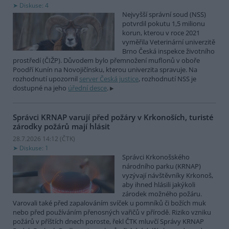
Diskuse: 4
Nejvyšší správní soud (NSS)
potvrdil pokutu 1,5 milionu
korun, kterou v roce 2021
vyměřila Veterinární univerzitě
Brno Česká inspekce životního
prostředí (ČIŽP). Důvodem bylo přemnožení muflonů v oboře
Poodří Kunín na Novojičínsku, kterou univerzita spravuje. Na
rozhodnutí upozornil
server Česká justice
, rozhodnutí NSS je
dostupné na jeho
úřední desce
.
Správci KRNAP varují před požáry v Krkonoších, turisté
zárodky požárů mají hlásit
28.7.2026 14:12 (
ČTK
)
Diskuse: 1
Správci Krkonošského
národního parku (KRNAP)
vyzývají návštěvníky Krkonoš,
aby ihned hlásili jakýkoli
zárodek možného požáru.
Varovali také před zapalováním svíček u pomníků či božích muk
nebo před používáním přenosných vařičů v přírodě. Riziko vzniku
požárů v příštích dnech poroste, řekl ČTK mluvčí Správy KRNAP