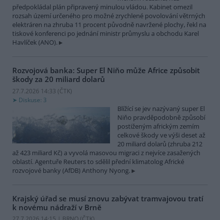
předpokládal plán připravený minulou vládou. Kabinet omezil
rozsah území určeného pro možné zrychlené povolování větrných
elektráren na zhruba 11 procent původně navržené plochy, řekl na
tiskové konferenci po jednání ministr průmyslu a obchodu Karel
Havlíček (ANO).
Rozvojová banka: Super El Niňo může Africe způsobit
škody za 20 miliard dolarů
27.7.2026 14:33 (
ČTK
)
Diskuse: 3
Blížící se jev nazývaný super El
Niňo pravděpodobně způsobí
postiženým africkým zemím
celkové škody ve výši deset až
20 miliard dolarů (zhruba 212
až 423 miliard Kč) a vyvolá masovou migraci z nejvíce zasažených
oblastí. Agentuře Reuters to sdělil přední klimatolog Africké
rozvojové banky (AfDB) Anthony Nyong.
Krajský úřad se musí znovu zabývat tramvajovou tratí
k novému nádraží v Brně
27.7.2026 14:15 | BRNO (
ČTK
)