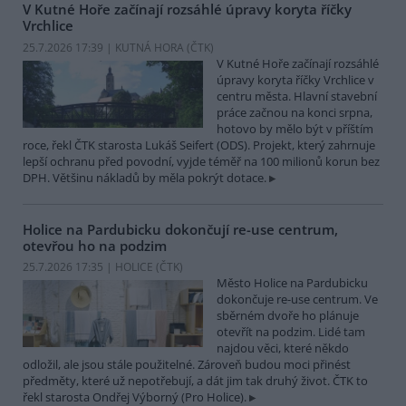
V Kutné Hoře začínají rozsáhlé úpravy koryta říčky
Vrchlice
25.7.2026 17:39 | KUTNÁ HORA (
ČTK
)
V Kutné Hoře začínají rozsáhlé
úpravy koryta říčky Vrchlice v
centru města. Hlavní stavební
práce začnou na konci srpna,
hotovo by mělo být v příštím
roce, řekl ČTK starosta Lukáš Seifert (ODS). Projekt, který zahrnuje
lepší ochranu před povodní, vyjde téměř na 100 milionů korun bez
DPH. Většinu nákladů by měla pokrýt dotace.
Holice na Pardubicku dokončují re-use centrum,
otevřou ho na podzim
25.7.2026 17:35 | HOLICE (
ČTK
)
Město Holice na Pardubicku
dokončuje re-use centrum. Ve
sběrném dvoře ho plánuje
otevřít na podzim. Lidé tam
najdou věci, které někdo
odložil, ale jsou stále použitelné. Zároveň budou moci přinést
předměty, které už nepotřebují, a dát jim tak druhý život. ČTK to
řekl starosta Ondřej Výborný (Pro Holice).