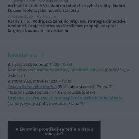
11. května 2026 |
Vrchlabí do toho!
Vrchlabí do toho!: Vrchlabí do toho! chce vyhrát volby. Nabízí
Lukáše Teplého jako nového starostu
7. května 2026 |
ASITIS s.r.o.
ASITIS s.r.o.: Podřipsko zahájilo přípravu strategie klimatické
odolnosti. Projekt Pathways2Resilience propojil adaptaci
krajiny s budoucími investicemi.
kalendář akcí
8. srpna 2026 (sobota) 14:00 - 15:00
Komentované prohlídky výstavy Rostlinná Odysea
(Přednášky a
diskuse, )
9. srpna 2026 (neděle) 10:00 - 16:00
Oslava Světového dne lvů
(Festivaly a slavnosti, Praha 7 )
10. srpna 2026 (pondělí) - 14. srpna 2026 (pátek)
Hrajeme si v Pralese - 2. turnus příměstského letního tábora
(Tábory, výlety a pobytové akce, Praha 19 )