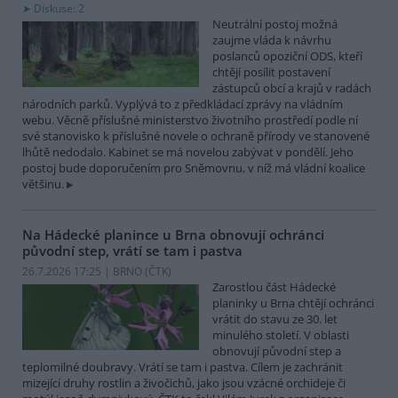
Diskuse: 2
Neutrální postoj možná
zaujme vláda k návrhu
poslanců opoziční ODS, kteří
chtějí posílit postavení
zástupců obcí a krajů v radách
národních parků. Vyplývá to z předkládací zprávy na vládním
webu. Věcně příslušné ministerstvo životního prostředí podle ní
své stanovisko k příslušné novele o ochraně přírody ve stanovené
lhůtě nedodalo. Kabinet se má novelou zabývat v pondělí. Jeho
postoj bude doporučením pro Sněmovnu, v níž má vládní koalice
většinu.
Na Hádecké planince u Brna obnovují ochránci
původní step, vrátí se tam i pastva
26.7.2026 17:25 | BRNO (
ČTK
)
Zarostlou část Hádecké
planinky u Brna chtějí ochránci
vrátit do stavu ze 30. let
minulého století. V oblasti
obnovují původní step a
teplomilné doubravy. Vrátí se tam i pastva. Cílem je zachránit
mizející druhy rostlin a živočichů, jako jsou vzácné orchideje či