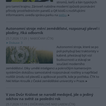
stromů, keřů a lián typických
pro tamní krajinu. Zároveň nabídne moderní způsob poznávání
přírody prostřednictvím panelů a QR kódů s rozšiřujícími
informacemi, uvedla správa parku na
webu
.
Autonomní stroje mění zemědělství, rozpoznají plevel i
plodiny, říká odborník
25.7.2026 17:29 | NABOČANY (
ČTK
)
Diskuse: 3
Autonomní stroje, které se po
poli pohybují bez traktoristy v
kabině, přestávají být vizí
budoucnosti a stávají se
součástí moderního
zemědělství. Díky umělé inteligenci a pokročilým kamerovým
systémům dokážou samostatně rozpoznávat rostliny a například
rozlišit úrodu od plevelů a aplikovat postřik, kde je potřeba. ČTK to
řekl Milan Kroulík z České zemědělské univerzity v Praze.
V zoo Dvůr Králové se narodil medojed, jde o jediný
odchov na světě za poslední rok
25.7.2026 17:19 | DVŮR KRÁLOVÉ NAD LABEM (
ČTK
)