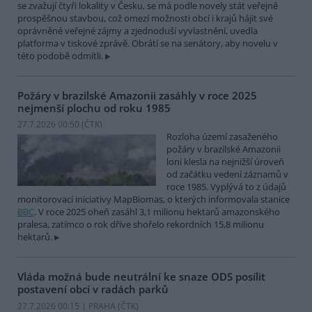
se zvažují čtyři lokality v Česku, se má podle novely stát veřejně
prospěšnou stavbou, což omezí možnosti obcí i krajů hájit své
oprávněné veřejné zájmy a zjednoduší vyvlastnění, uvedla
platforma v tiskové zprávě. Obrátí se na senátory, aby novelu v
této podobě odmítli.
Požáry v brazilské Amazonii zasáhly v roce 2025
nejmenší plochu od roku 1985
27.7.2026 00:50 (
ČTK
)
Rozloha území zasaženého
požáry v brazilské Amazonii
loni klesla na nejnižší úroveň
od začátku vedení záznamů v
roce 1985. Vyplývá to z údajů
monitorovací iniciativy MapBiomas, o kterých informovala stanice
BBC
. V roce 2025 oheň zasáhl 3,1 milionu hektarů amazonského
pralesa, zatímco o rok dříve shořelo rekordních 15,8 milionu
hektarů.
Vláda možná bude neutrální ke snaze ODS posílit
postavení obcí v radách parků
27.7.2026 00:15 | PRAHA (
ČTK
)