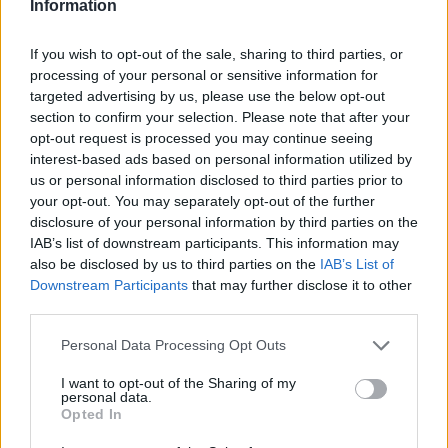
Information
týdny. Novinářům to řekl ředitel zooparku Vít Lukáš, podle kterého
jde o první výstavu kudlanek v Česku.
If you wish to opt-out of the sale, sharing to third parties, or
processing of your personal or sensitive information for
Zoo Ostrava odchovává čtyři mláďata vzácných oslů
targeted advertising by us, please use the below opt-out
onagerů
section to confirm your selection. Please note that after your
26.7.2026 01:16 | OSTRAVA (
ČTK
)
opt-out request is processed you may continue seeing
Zoo Ostrava odchovává čtyři
interest-based ads based on personal information utilized by
mláďata vzácných oslů
us or personal information disclosed to third parties prior to
onagerů. Jde o nejohroženější
your opt-out. You may separately opt-out of the further
poddruh divokého asijského
osla. V zahradě žije
disclosure of your personal information by third parties on the
dvanáctičlenné stádo, které je tak nejpočetnější v Evropě.
IAB’s list of downstream participants. This information may
Novinářům to sdělila mluvčí zahrady Šárka Nováková. V přírodě se
also be disclosed by us to third parties on the
IAB’s List of
vyskytuje jen okolo 1200 jedinců tohoto kriticky ohroženého
Downstream Participants
that may further disclose it to other
zvířete.
third parties.
Personal Data Processing Opt Outs
Polička na Svitavsku staví v Liboháji pietní místo na
bývalém popravišti
I want to opt-out of the Sharing of my
26.7.2026 00:36 | POLIČKA (
ČTK
)
personal data.
Diskuse: 17
Opted In
V lesoparku Liboháj v Poličce
na Svitavsku začalo město