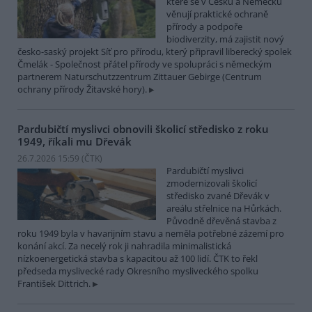
které se v Česku a Německu
věnují praktické ochraně
přírody a podpoře
biodiverzity, má zajistit nový
česko-saský projekt Síť pro přírodu, který připravil liberecký spolek
Čmelák - Společnost přátel přírody ve spolupráci s německým
partnerem Naturschutzzentrum Zittauer Gebirge (Centrum
ochrany přírody Žitavské hory).
Pardubičtí myslivci obnovili školicí středisko z roku
1949, říkali mu Dřevák
26.7.2026 15:59 (
ČTK
)
Pardubičtí myslivci
zmodernizovali školicí
středisko zvané Dřevák v
areálu střelnice na Hůrkách.
Původně dřevěná stavba z
roku 1949 byla v havarijním stavu a neměla potřebné zázemí pro
konání akcí. Za necelý rok ji nahradila minimalistická
nízkoenergetická stavba s kapacitou až 100 lidí. ČTK to řekl
předseda myslivecké rady Okresního mysliveckého spolku
František Dittrich.