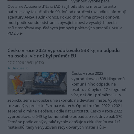
vypnout vysoké pece.
Ocelárně Acciaierie d’Italia (ADI) z jihoitalského města Taranto
nařizuje, aby tak učinila do 90 dnů od doručení rozsudku, informují
agentury ANSA a Adnkronos. Pokud chce firma provoz obnovit,
musí podle soudu odstranit zbývající azbest z vysokých pecí a
snížit množství vypuštěných jemných polétavých prachů PM10 a
PM2,5.
Česko v roce 2023 vyprodukovalo 538 kg na odpadu
na osobu, víc než byl průměr EU
27.7.2026 19:51 (
ČTK
)
Diskuse: 6
Česko v roce 2023
vyprodukovalo 538 kilogramů
komunálního odpadu na
osobu, což bylo o 27 kilogramů
více, než činil průměr v EU. V
žebříčku zemí Evropské unie skončilo na devátém místě. Vyplývá
to z analýzy projektu Evropa v datech. Oproti rokům 2022 a 2021
se jedná o mírné zlepšení. Podle dat Eurostatu Česko v roce 2022
vyprodukovalo 549 kg komunálního odpadu, o rok dříve pak 570.
Země se podle analýzy také rychle zlepšuje v cirkulárním využití
materiálů, tedy ve využívání recyklovaných materiálů.