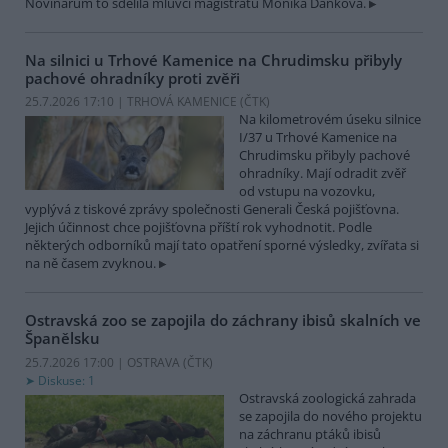
Novinářům to sdělila mluvčí magistrátu Monika Danková.
Na silnici u Trhové Kamenice na Chrudimsku přibyly
pachové ohradníky proti zvěři
25.7.2026 17:10 | TRHOVÁ KAMENICE (
ČTK
)
Na kilometrovém úseku silnice
I/37 u Trhové Kamenice na
Chrudimsku přibyly pachové
ohradníky. Mají odradit zvěř
od vstupu na vozovku,
vyplývá z tiskové zprávy společnosti Generali Česká pojišťovna.
Jejich účinnost chce pojišťovna příští rok vyhodnotit. Podle
některých odborníků mají tato opatření sporné výsledky, zvířata si
na ně časem zvyknou.
Ostravská zoo se zapojila do záchrany ibisů skalních ve
Španělsku
25.7.2026 17:00 | OSTRAVA (
ČTK
)
Diskuse: 1
Ostravská zoologická zahrada
se zapojila do nového projektu
na záchranu ptáků ibisů