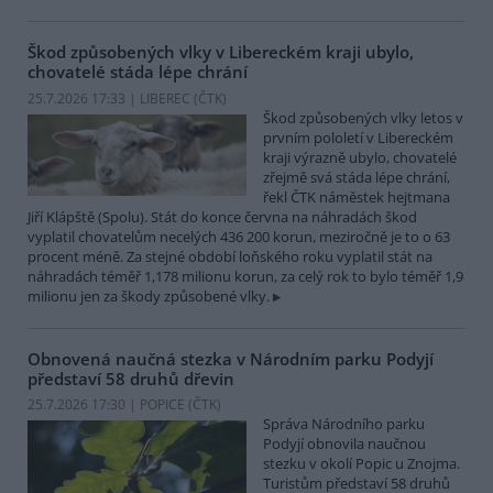
Škod způsobených vlky v Libereckém kraji ubylo,
chovatelé stáda lépe chrání
25.7.2026 17:33 | LIBEREC (
ČTK
)
Škod způsobených vlky letos v
prvním pololetí v Libereckém
kraji výrazně ubylo, chovatelé
zřejmě svá stáda lépe chrání,
řekl ČTK náměstek hejtmana
Jiří Klápště (Spolu). Stát do konce června na náhradách škod
vyplatil chovatelům necelých 436 200 korun, meziročně je to o 63
procent méně. Za stejné období loňského roku vyplatil stát na
náhradách téměř 1,178 milionu korun, za celý rok to bylo téměř 1,9
milionu jen za škody způsobené vlky.
Obnovená naučná stezka v Národním parku Podyjí
představí 58 druhů dřevin
25.7.2026 17:30 | POPICE (
ČTK
)
Správa Národního parku
Podyjí obnovila naučnou
stezku v okolí Popic u Znojma.
Turistům představí 58 druhů