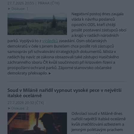
27.7.2026 20:55 | PRAHA (
ČTK
)
Diskuse: 1
Negativní postoj dnes zaujala
vláda k návrhu poslanců
opoziční ODS, kteří chtějí
posílit postavení zástupců obcí
a krajů v radách národních
parků. Vyplývá to z
výsledků
zasedání. Osm občanských
demokratů v čele s Janem Burešem chce posílit roli zástupců
samospráv při schvalování strategických dokumentů. Místa v
radách by navíc ze zákona obsazovali také zástupci Hasičského
záchranného sboru ČR kvůli součinnosti při krizovém řízení a
protipožární ochraně parků. Záporné stanovisko občanské
demokraty překvapilo.
Soud v Miláně nařídil vypnout vysoké pece v největší
italské ocelárně
27.7.2026 20:32 (
ČTK
)
Diskuse: 2
Odvolací soud v Miláně dnes
nařídil největší italské ocelárně
kvůli znečišťování azbestem a
jemným polétavým prachem