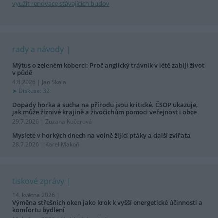
využít renovace stávajících budov
rady a návody
Mýtus o zeleném koberci: Proč anglický trávník v létě zabíjí život
v půdě
4.8.2026 | Jan Skala
Diskuse: 32
Dopady horka a sucha na přírodu jsou kritické. ČSOP ukazuje,
jak může žíznivé krajině a živočichům pomoci veřejnost i obce
29.7.2026 | Zuzana Kučerová
Myslete v horkých dnech na volně žijící ptáky a další zvířata
28.7.2026 | Karel Makoň
tiskové zprávy
14. května 2026 |
Výměna střešních oken jako krok k vyšší energetické účinnosti a
komfortu bydlení