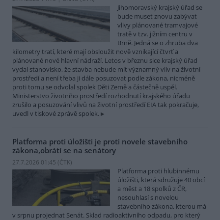
Jihomoravský krajský úřad se
bude muset znovu zabývat
vlivy plánované tramvajové
tratě v tzv. jižním centru v
Brně. Jedná se o zhruba dva
kilometry tratí, které mají obsloužit nově vznikající čtvrť a
plánované nové hlavní nádraží. Letos v březnu sice krajský úřad
vydal stanovisko, že stavba nebude mít významný vliv na životní
prostředí a není třeba ji dále posuzovat podle zákona, nicméně
proti tomu se odvolal spolek Děti Země a částečně uspěl.
Ministerstvo životního prostředí rozhodnutí krajského úřadu
zrušilo a posuzování vlivů na životní prostředí EIA tak pokračuje,
uvedl v tiskové zprávě spolek.
Platforma proti úložišti je proti novele stavebního
zákona,obrátí se na senátory
27.7.2026 01:45 (
ČTK
)
Platforma proti hlubinnému
úložišti, která sdružuje 40 obcí
a měst a 18 spolků z ČR,
nesouhlasí s novelou
stavebního zákona, kterou má
v srpnu projednat Senát. Sklad radioaktivního odpadu, pro který