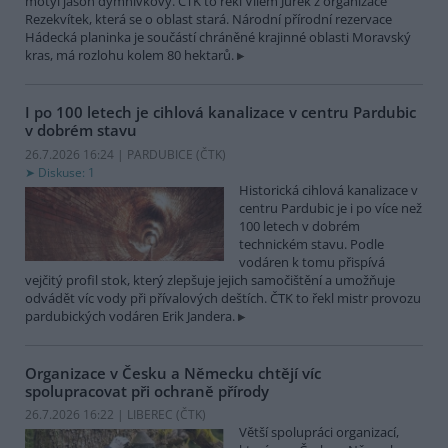
motýl jasoň dymnivkový. ČTK to řekl Vilém Jurek z organizace
Rezekvítek, která se o oblast stará. Národní přírodní rezervace
Hádecká planinka je součástí chráněné krajinné oblasti Moravský
kras, má rozlohu kolem 80 hektarů.
I po 100 letech je cihlová kanalizace v centru Pardubic
v dobrém stavu
26.7.2026 16:24 | PARDUBICE (
ČTK
)
Diskuse: 1
Historická cihlová kanalizace v
centru Pardubic je i po více než
100 letech v dobrém
technickém stavu. Podle
vodáren k tomu přispívá
vejčitý profil stok, který zlepšuje jejich samočištění a umožňuje
odvádět víc vody při přívalových deštích. ČTK to řekl mistr provozu
pardubických vodáren Erik Jandera.
Organizace v Česku a Německu chtějí víc
spolupracovat při ochraně přírody
26.7.2026 16:22 | LIBEREC (
ČTK
)
Větší spolupráci organizací,