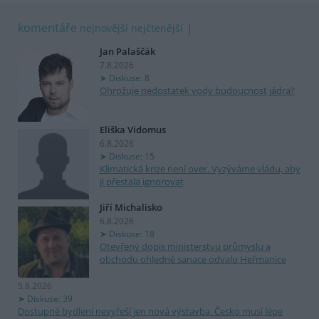
komentáře
nejnovější
nejčtenější
Jan Palaščák
7.8.2026
Diskuse: 8
Ohrožuje nedostatek vody budoucnost jádra?
Eliška Vidomus
6.8.2026
Diskuse: 15
Klimatická krize není over. Vyzýváme vládu, aby
ji přestala ignorovat
Jiří Michalisko
6.8.2026
Diskuse: 18
Otevřený dopis ministerstvu průmyslu a
obchodu ohledně sanace odvalu Heřmanice
5.8.2026
Diskuse: 39
Dostupné bydlení nevyřeší jen nová výstavba. Česko musí lépe