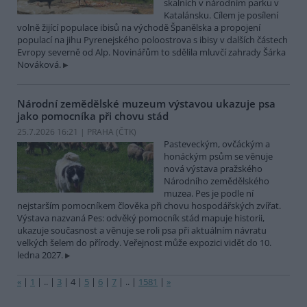
skalních v národním parku v
Katalánsku. Cílem je posílení
volně žijící populace ibisů na východě Španělska a propojení
populací na jihu Pyrenejského poloostrova s ibisy v dalších částech
Evropy severně od Alp. Novinářům to sdělila mluvčí zahrady Šárka
Nováková.
Národní zemědělské muzeum výstavou ukazuje psa
jako pomocníka při chovu stád
25.7.2026 16:21 | PRAHA (
ČTK
)
Pasteveckým, ovčáckým a
honáckým psům se věnuje
nová výstava pražského
Národního zemědělského
muzea. Pes je podle ní
nejstarším pomocníkem člověka při chovu hospodářských zvířat.
Výstava nazvaná Pes: odvěký pomocník stád mapuje historii,
ukazuje současnost a věnuje se roli psa při aktuálním návratu
velkých šelem do přírody. Veřejnost může expozici vidět do 10.
ledna 2027.
«
|
1
|
..
|
3
|
4
|
5
|
6
|
7
|
..
|
1581
|
»