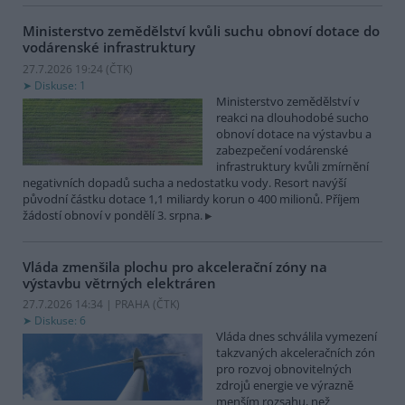
Ministerstvo zemědělství kvůli suchu obnoví dotace do
vodárenské infrastruktury
27.7.2026 19:24 (
ČTK
)
Diskuse: 1
Ministerstvo zemědělství v
reakci na dlouhodobé sucho
obnoví dotace na výstavbu a
zabezpečení vodárenské
infrastruktury kvůli zmírnění
negativních dopadů sucha a nedostatku vody. Resort navýší
původní částku dotace 1,1 miliardy korun o 400 milionů. Příjem
žádostí obnoví v pondělí 3. srpna.
Vláda zmenšila plochu pro akcelerační zóny na
výstavbu větrných elektráren
27.7.2026 14:34 | PRAHA (
ČTK
)
Diskuse: 6
Vláda dnes schválila vymezení
takzvaných akceleračních zón
pro rozvoj obnovitelných
zdrojů energie ve výrazně
menším rozsahu, než