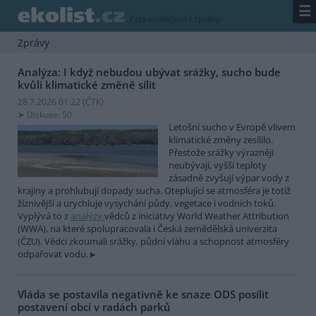
☰
/
zpravodajství
/
zprávy
Zprávy
Analýza: I když nebudou ubývat srážky, sucho bude
kvůli klimatické změně sílit
28.7.2026 01:22 (
ČTK
)
Diskuse: 50
Letošní sucho v Evropě vlivem
klimatické změny zesílilo.
Přestože srážky výrazněji
neubývají, vyšší teploty
zásadně zvyšují výpar vody z
krajiny a prohlubují dopady sucha. Oteplující se atmosféra je totiž
žíznivější a urychluje vysychání půdy, vegetace i vodních toků.
Vyplývá to z
analýzy
vědců z iniciativy World Weather Attribution
(WWA), na které spolupracovala i Česká zemědělská univerzita
(ČZU). Vědci zkoumali srážky, půdní vláhu a schopnost atmosféry
odpařovat vodu.
Vláda se postavila negativně ke snaze ODS posílit
postavení obcí v radách parků