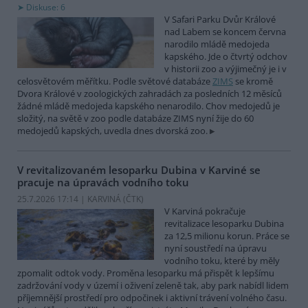
Diskuse: 6
V Safari Parku Dvůr Králové
nad Labem se koncem června
narodilo mládě medojeda
kapského. Jde o čtvrtý odchov
v historii zoo a výjimečný je i v
celosvětovém měřítku. Podle světové databáze
ZIMS
se kromě
Dvora Králové v zoologických zahradách za posledních 12 měsíců
žádné mládě medojeda kapského nenarodilo. Chov medojedů je
složitý, na světě v zoo podle databáze ZIMS nyní žije do 60
medojedů kapských, uvedla dnes dvorská zoo.
V revitalizovaném lesoparku Dubina v Karviné se
pracuje na úpravách vodního toku
25.7.2026 17:14 | KARVINÁ (
ČTK
)
V Karviná pokračuje
revitalizace lesoparku Dubina
za 12,5 milionu korun. Práce se
nyní soustředí na úpravu
vodního toku, které by měly
zpomalit odtok vody. Proměna lesoparku má přispět k lepšímu
zadržování vody v území i oživení zeleně tak, aby park nabídl lidem
příjemnější prostředí pro odpočinek i aktivní trávení volného času.