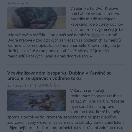
Diskuse: 6
V Safari Parku Dvůr Králové
nad Labem se koncem června
narodilo mládě medojeda
kapského. Jde o čtvrtý odchov
v historii zoo a výjimečný je i v
celosvětovém měřítku. Podle světové databáze
ZIMS
se kromě
Dvora Králové v zoologických zahradách za posledních 12 měsíců
žádné mládě medojeda kapského nenarodilo. Chov medojedů je
složitý, na světě v zoo podle databáze ZIMS nyní žije do 60
medojedů kapských, uvedla dnes dvorská zoo.
V revitalizovaném lesoparku Dubina v Karviné se
pracuje na úpravách vodního toku
25.7.2026 17:14 | KARVINÁ (
ČTK
)
V Karviná pokračuje
revitalizace lesoparku Dubina
za 12,5 milionu korun. Práce se
nyní soustředí na úpravu
vodního toku, které by měly
zpomalit odtok vody. Proměna lesoparku má přispět k lepšímu
zadržování vody v území i oživení zeleně tak, aby park nabídl lidem
příjemnější prostředí pro odpočinek i aktivní trávení volného času.