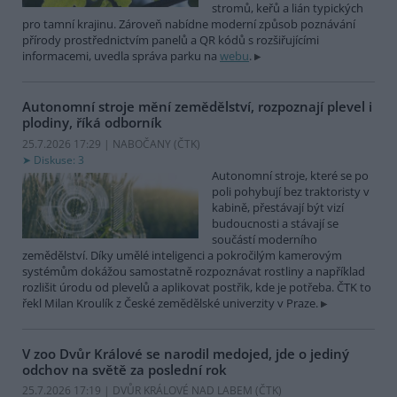
stromů, keřů a lián typických
pro tamní krajinu. Zároveň nabídne moderní způsob poznávání
přírody prostřednictvím panelů a QR kódů s rozšiřujícími
informacemi, uvedla správa parku na
webu
.
Autonomní stroje mění zemědělství, rozpoznají plevel i
plodiny, říká odborník
25.7.2026 17:29 | NABOČANY (
ČTK
)
Diskuse: 3
Autonomní stroje, které se po
poli pohybují bez traktoristy v
kabině, přestávají být vizí
budoucnosti a stávají se
součástí moderního
zemědělství. Díky umělé inteligenci a pokročilým kamerovým
systémům dokážou samostatně rozpoznávat rostliny a například
rozlišit úrodu od plevelů a aplikovat postřik, kde je potřeba. ČTK to
řekl Milan Kroulík z České zemědělské univerzity v Praze.
V zoo Dvůr Králové se narodil medojed, jde o jediný
odchov na světě za poslední rok
25.7.2026 17:19 | DVŮR KRÁLOVÉ NAD LABEM (
ČTK
)