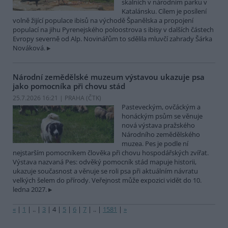
skalních v národním parku v
Katalánsku. Cílem je posílení
volně žijící populace ibisů na východě Španělska a propojení
populací na jihu Pyrenejského poloostrova s ibisy v dalších částech
Evropy severně od Alp. Novinářům to sdělila mluvčí zahrady Šárka
Nováková.
Národní zemědělské muzeum výstavou ukazuje psa
jako pomocníka při chovu stád
25.7.2026 16:21 | PRAHA (
ČTK
)
Pasteveckým, ovčáckým a
honáckým psům se věnuje
nová výstava pražského
Národního zemědělského
muzea. Pes je podle ní
nejstarším pomocníkem člověka při chovu hospodářských zvířat.
Výstava nazvaná Pes: odvěký pomocník stád mapuje historii,
ukazuje současnost a věnuje se roli psa při aktuálním návratu
velkých šelem do přírody. Veřejnost může expozici vidět do 10.
ledna 2027.
«
|
1
|
..
|
3
|
4
|
5
|
6
|
7
|
..
|
1581
|
»