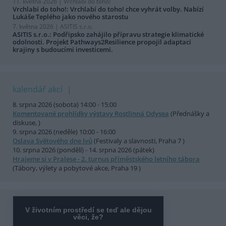
11. května 2026 |
Vrchlabí do toho!
Vrchlabí do toho!: Vrchlabí do toho! chce vyhrát volby. Nabízí
Lukáše Teplého jako nového starostu
7. května 2026 |
ASITIS s.r.o.
ASITIS s.r.o.: Podřipsko zahájilo přípravu strategie klimatické
odolnosti. Projekt Pathways2Resilience propojil adaptaci
krajiny s budoucími investicemi.
kalendář akcí
8. srpna 2026 (sobota) 14:00 - 15:00
Komentované prohlídky výstavy Rostlinná Odysea
(Přednášky a
diskuse, )
9. srpna 2026 (neděle) 10:00 - 16:00
Oslava Světového dne lvů
(Festivaly a slavnosti, Praha 7 )
10. srpna 2026 (pondělí) - 14. srpna 2026 (pátek)
Hrajeme si v Pralese - 2. turnus příměstského letního tábora
(Tábory, výlety a pobytové akce, Praha 19 )