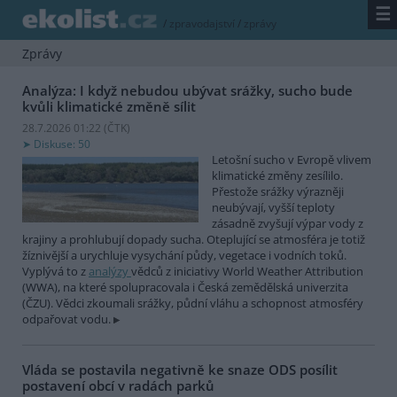
☰
/
zpravodajství
/
zprávy
Zprávy
Analýza: I když nebudou ubývat srážky, sucho bude
kvůli klimatické změně sílit
28.7.2026 01:22 (
ČTK
)
Diskuse: 50
Letošní sucho v Evropě vlivem
klimatické změny zesílilo.
Přestože srážky výrazněji
neubývají, vyšší teploty
zásadně zvyšují výpar vody z
krajiny a prohlubují dopady sucha. Oteplující se atmosféra je totiž
žíznivější a urychluje vysychání půdy, vegetace i vodních toků.
Vyplývá to z
analýzy
vědců z iniciativy World Weather Attribution
(WWA), na které spolupracovala i Česká zemědělská univerzita
(ČZU). Vědci zkoumali srážky, půdní vláhu a schopnost atmosféry
odpařovat vodu.
Vláda se postavila negativně ke snaze ODS posílit
postavení obcí v radách parků