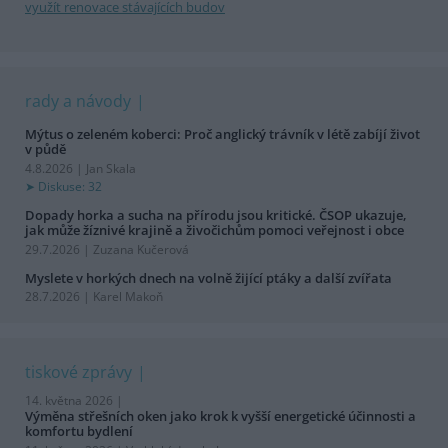
využít renovace stávajících budov
rady a návody
Mýtus o zeleném koberci: Proč anglický trávník v létě zabíjí život
v půdě
4.8.2026 | Jan Skala
Diskuse: 32
Dopady horka a sucha na přírodu jsou kritické. ČSOP ukazuje,
jak může žíznivé krajině a živočichům pomoci veřejnost i obce
29.7.2026 | Zuzana Kučerová
Myslete v horkých dnech na volně žijící ptáky a další zvířata
28.7.2026 | Karel Makoň
tiskové zprávy
14. května 2026 |
Výměna střešních oken jako krok k vyšší energetické účinnosti a
komfortu bydlení