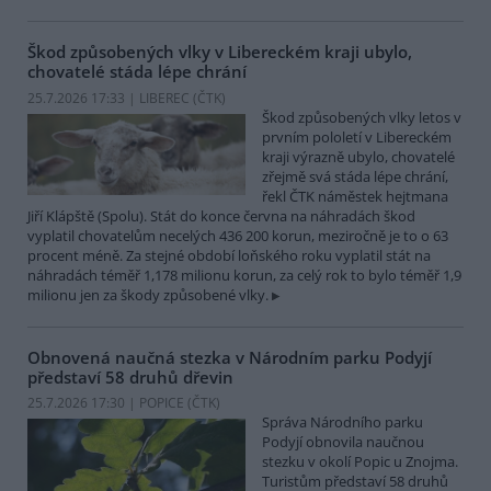
Škod způsobených vlky v Libereckém kraji ubylo,
chovatelé stáda lépe chrání
25.7.2026 17:33 | LIBEREC (
ČTK
)
Škod způsobených vlky letos v
prvním pololetí v Libereckém
kraji výrazně ubylo, chovatelé
zřejmě svá stáda lépe chrání,
řekl ČTK náměstek hejtmana
Jiří Klápště (Spolu). Stát do konce června na náhradách škod
vyplatil chovatelům necelých 436 200 korun, meziročně je to o 63
procent méně. Za stejné období loňského roku vyplatil stát na
náhradách téměř 1,178 milionu korun, za celý rok to bylo téměř 1,9
milionu jen za škody způsobené vlky.
Obnovená naučná stezka v Národním parku Podyjí
představí 58 druhů dřevin
25.7.2026 17:30 | POPICE (
ČTK
)
Správa Národního parku
Podyjí obnovila naučnou
stezku v okolí Popic u Znojma.
Turistům představí 58 druhů