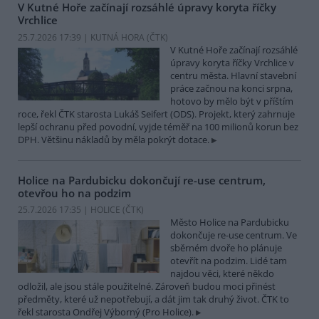
V Kutné Hoře začínají rozsáhlé úpravy koryta říčky
Vrchlice
25.7.2026 17:39 | KUTNÁ HORA (
ČTK
)
V Kutné Hoře začínají rozsáhlé
úpravy koryta říčky Vrchlice v
centru města. Hlavní stavební
práce začnou na konci srpna,
hotovo by mělo být v příštím
roce, řekl ČTK starosta Lukáš Seifert (ODS). Projekt, který zahrnuje
lepší ochranu před povodní, vyjde téměř na 100 milionů korun bez
DPH. Většinu nákladů by měla pokrýt dotace.
Holice na Pardubicku dokončují re-use centrum,
otevřou ho na podzim
25.7.2026 17:35 | HOLICE (
ČTK
)
Město Holice na Pardubicku
dokončuje re-use centrum. Ve
sběrném dvoře ho plánuje
otevřít na podzim. Lidé tam
najdou věci, které někdo
odložil, ale jsou stále použitelné. Zároveň budou moci přinést
předměty, které už nepotřebují, a dát jim tak druhý život. ČTK to
řekl starosta Ondřej Výborný (Pro Holice).