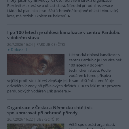
motýl jasoň dymnivkový. ČTK to řekl Vilém Jurek z organizace
Rezekvítek, která se o oblast stará. Národní přírodní rezervace
Hádecká planinka je součástí chráněné krajinné oblasti Moravský
kras, má rozlohu kolem 80 hektarů.
I po 100 letech je cihlová kanalizace v centru Pardubic
v dobrém stavu
26.7.2026 16:24 | PARDUBICE (
ČTK
)
Diskuse: 1
Historická cihlová kanalizace v
centru Pardubic je i po více než
100 letech v dobrém
technickém stavu. Podle
vodáren k tomu přispívá
vejčitý profil stok, který zlepšuje jejich samočištění a umožňuje
odvádět víc vody při přívalových deštích. ČTK to řekl mistr provozu
pardubických vodáren Erik Jandera.
Organizace v Česku a Německu chtějí víc
spolupracovat při ochraně přírody
26.7.2026 16:22 | LIBEREC (
ČTK
)
Větší spolupráci organizací,