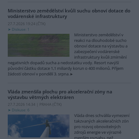
Ministerstvo zemědělství kvůli suchu obnoví dotace do
vodárenské infrastruktury
27.7.2026 19:24 (
ČTK
)
Diskuse: 1
Ministerstvo zemědělství v
reakci na dlouhodobé sucho
obnoví dotace na výstavbu a
zabezpečení vodárenské
infrastruktury kvůli zmírnění
negativních dopadů sucha a nedostatku vody. Resort navýší
původní částku dotace 1,1 miliardy korun o 400 milionů. Příjem
žádostí obnoví v pondělí 3. srpna.
Vláda zmenšila plochu pro akcelerační zóny na
výstavbu větrných elektráren
27.7.2026 14:34 | PRAHA (
ČTK
)
Diskuse: 6
Vláda dnes schválila vymezení
takzvaných akceleračních zón
pro rozvoj obnovitelných
zdrojů energie ve výrazně
menším rozsahu, než