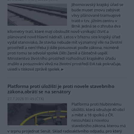
Jihomoravský krajský úřad se
bude muset znovu zabývat
vlivy plánované tramvajové
tratě v tzv. jižním centru v
Brně. Jedná se o zhruba dva
kilometry tratí, které mají obsloužit nově vznikající čtvrť a
plánované nové hlavní nádraží. Letos v březnu sice krajský úřad
vydal stanovisko, že stavba nebude mít významný vliv na životní
prostředí a není třeba ji dále posuzovat podle zákona, nicméně
proti tomu se odvolal spolek Děti Země a částečně uspěl.
Ministerstvo životního prostředí rozhodnutí krajského úřadu
zrušilo a posuzování vlivů na životní prostředí EIA tak pokračuje,
uvedl v tiskové zprávě spolek.
Platforma proti úložišti je proti novele stavebního
zákona,obrátí se na senátory
27.7.2026 01:45 (
ČTK
)
Platforma proti hlubinnému
úložišti, která sdružuje 40 obcí
a měst a 18 spolků z ČR,
nesouhlasí s novelou
stavebního zákona, kterou má
v srpnu projednat Senát. Sklad radioaktivního odpadu, pro který