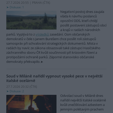
27.7.2026 20:55 | PRAHA (
ČTK
)
Diskuse: 1
Negativní postoj dnes zaujala
vláda k návrhu poslanců
opoziční ODS, kteří chtějí
posílit postavení zástupců obcí
a krajů v radách národních
parků. Vyplývá to z
výsledků
zasedání. Osm občanských
demokratů v čele s Janem Burešem chce posílit roli zástupců
samospráv při schvalování strategických dokumentů. Místa v
radách by navíc ze zákona obsazovali také zástupci Hasičského
záchranného sboru ČR kvůli součinnosti při krizovém řízení a
protipožární ochraně parků. Záporné stanovisko občanské
demokraty překvapilo.
Soud v Miláně nařídil vypnout vysoké pece v největší
italské ocelárně
27.7.2026 20:32 (
ČTK
)
Diskuse: 2
Odvolací soud v Miláně dnes
nařídil největší italské ocelárně
kvůli znečišťování azbestem a
jemným polétavým prachem