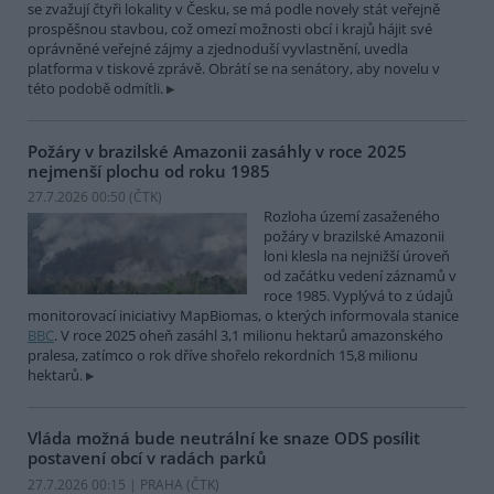
se zvažují čtyři lokality v Česku, se má podle novely stát veřejně
prospěšnou stavbou, což omezí možnosti obcí i krajů hájit své
oprávněné veřejné zájmy a zjednoduší vyvlastnění, uvedla
platforma v tiskové zprávě. Obrátí se na senátory, aby novelu v
této podobě odmítli.
Požáry v brazilské Amazonii zasáhly v roce 2025
nejmenší plochu od roku 1985
27.7.2026 00:50 (
ČTK
)
Rozloha území zasaženého
požáry v brazilské Amazonii
loni klesla na nejnižší úroveň
od začátku vedení záznamů v
roce 1985. Vyplývá to z údajů
monitorovací iniciativy MapBiomas, o kterých informovala stanice
BBC
. V roce 2025 oheň zasáhl 3,1 milionu hektarů amazonského
pralesa, zatímco o rok dříve shořelo rekordních 15,8 milionu
hektarů.
Vláda možná bude neutrální ke snaze ODS posílit
postavení obcí v radách parků
27.7.2026 00:15 | PRAHA (
ČTK
)