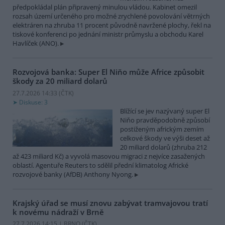
předpokládal plán připravený minulou vládou. Kabinet omezil
rozsah území určeného pro možné zrychlené povolování větrných
elektráren na zhruba 11 procent původně navržené plochy, řekl na
tiskové konferenci po jednání ministr průmyslu a obchodu Karel
Havlíček (ANO).
Rozvojová banka: Super El Niňo může Africe způsobit
škody za 20 miliard dolarů
27.7.2026 14:33 (
ČTK
)
Diskuse: 3
Blížící se jev nazývaný super El
Niňo pravděpodobně způsobí
postiženým africkým zemím
celkové škody ve výši deset až
20 miliard dolarů (zhruba 212
až 423 miliard Kč) a vyvolá masovou migraci z nejvíce zasažených
oblastí. Agentuře Reuters to sdělil přední klimatolog Africké
rozvojové banky (AfDB) Anthony Nyong.
Krajský úřad se musí znovu zabývat tramvajovou tratí
k novému nádraží v Brně
27.7.2026 14:15 | BRNO (
ČTK
)