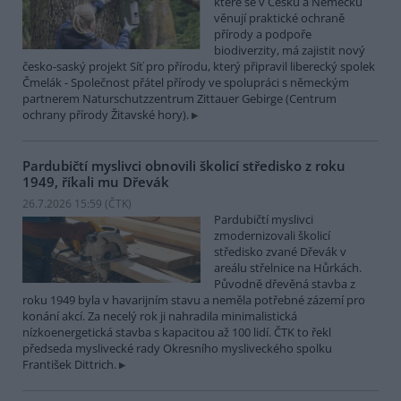
které se v Česku a Německu
věnují praktické ochraně
přírody a podpoře
biodiverzity, má zajistit nový
česko-saský projekt Síť pro přírodu, který připravil liberecký spolek
Čmelák - Společnost přátel přírody ve spolupráci s německým
partnerem Naturschutzzentrum Zittauer Gebirge (Centrum
ochrany přírody Žitavské hory).
Pardubičtí myslivci obnovili školicí středisko z roku
1949, říkali mu Dřevák
26.7.2026 15:59 (
ČTK
)
Pardubičtí myslivci
zmodernizovali školicí
středisko zvané Dřevák v
areálu střelnice na Hůrkách.
Původně dřevěná stavba z
roku 1949 byla v havarijním stavu a neměla potřebné zázemí pro
konání akcí. Za necelý rok ji nahradila minimalistická
nízkoenergetická stavba s kapacitou až 100 lidí. ČTK to řekl
předseda myslivecké rady Okresního mysliveckého spolku
František Dittrich.