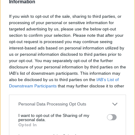
Information
týdny. Novinářům to řekl ředitel zooparku Vít Lukáš, podle kterého
jde o první výstavu kudlanek v Česku.
If you wish to opt-out of the sale, sharing to third parties, or
processing of your personal or sensitive information for
Zoo Ostrava odchovává čtyři mláďata vzácných oslů
targeted advertising by us, please use the below opt-out
onagerů
section to confirm your selection. Please note that after your
26.7.2026 01:16 | OSTRAVA (
ČTK
)
opt-out request is processed you may continue seeing
Zoo Ostrava odchovává čtyři
interest-based ads based on personal information utilized by
mláďata vzácných oslů
us or personal information disclosed to third parties prior to
onagerů. Jde o nejohroženější
your opt-out. You may separately opt-out of the further
poddruh divokého asijského
osla. V zahradě žije
disclosure of your personal information by third parties on the
dvanáctičlenné stádo, které je tak nejpočetnější v Evropě.
IAB’s list of downstream participants. This information may
Novinářům to sdělila mluvčí zahrady Šárka Nováková. V přírodě se
also be disclosed by us to third parties on the
IAB’s List of
vyskytuje jen okolo 1200 jedinců tohoto kriticky ohroženého
Downstream Participants
that may further disclose it to other
zvířete.
third parties.
Personal Data Processing Opt Outs
Polička na Svitavsku staví v Liboháji pietní místo na
bývalém popravišti
I want to opt-out of the Sharing of my
26.7.2026 00:36 | POLIČKA (
ČTK
)
personal data.
Diskuse: 17
Opted In
V lesoparku Liboháj v Poličce
na Svitavsku začalo město