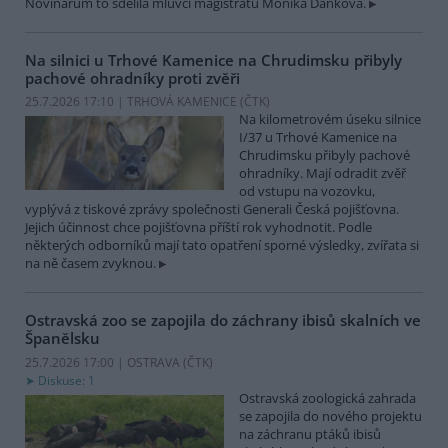
Novinářům to sdělila mluvčí magistrátu Monika Danková.
Na silnici u Trhové Kamenice na Chrudimsku přibyly
pachové ohradníky proti zvěři
25.7.2026 17:10 | TRHOVÁ KAMENICE (
ČTK
)
Na kilometrovém úseku silnice
I/37 u Trhové Kamenice na
Chrudimsku přibyly pachové
ohradníky. Mají odradit zvěř
od vstupu na vozovku,
vyplývá z tiskové zprávy společnosti Generali Česká pojišťovna.
Jejich účinnost chce pojišťovna příští rok vyhodnotit. Podle
některých odborníků mají tato opatření sporné výsledky, zvířata si
na ně časem zvyknou.
Ostravská zoo se zapojila do záchrany ibisů skalních ve
Španělsku
25.7.2026 17:00 | OSTRAVA (
ČTK
)
Diskuse: 1
Ostravská zoologická zahrada
se zapojila do nového projektu
na záchranu ptáků ibisů