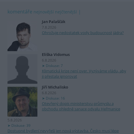
komentáře
nejnovější
nejčtenější
Jan Palaščák
7.8.2026
Ohrožuje nedostatek vody budoucnost jádra?
Eliška Vidomus
6.8.2026
Diskuse: 7
Klimatická krize není over. Vyzýváme vládu, aby
ji přestala ignorovat
Jiří Michalisko
6.8.2026
Diskuse: 16
Otevřený dopis ministerstvu průmyslu a
obchodu ohledně sanace odvalu Heřmanice
5.8.2026
Diskuse: 39
Dostupné bydlení nevyřeší jen nová výstavba. Česko musí lépe