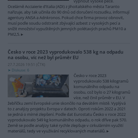
vypnout vysoké pece.
Ocelárně Acciaierie d’Italia (ADI) z jihoitalského města Taranto
nařizuje, aby tak učinila do 90 dnů od doručení rozsudku, informují
agentury ANSA a Adnkronos. Pokud chce firma provoz obnovit,
musí podle soudu odstranit zbývající azbest z vysokých pecí a
snížit množství vypuštěných jemných polétavých prachů PM10 a
PM2,5.
Česko v roce 2023 vyprodukovalo 538 kg na odpadu
na osobu, víc než byl průměr EU
27.7.2026 19:51 (
ČTK
)
Diskuse: 6
Česko v roce 2023
vyprodukovalo 538 kilogramů
komunálního odpadu na
osobu, což bylo o 27 kilogramů
více, než činil průměr v EU. V
žebříčku zemí Evropské unie skončilo na devátém místě. Vyplývá
to z analýzy projektu Evropa v datech. Oproti rokům 2022 a 2021
se jedná o mírné zlepšení. Podle dat Eurostatu Česko v roce 2022
vyprodukovalo 549 kg komunálního odpadu, o rok dříve pak 570.
Země se podle analýzy také rychle zlepšuje v cirkulárním využití
materiálů, tedy ve využívání recyklovaných materiálů.