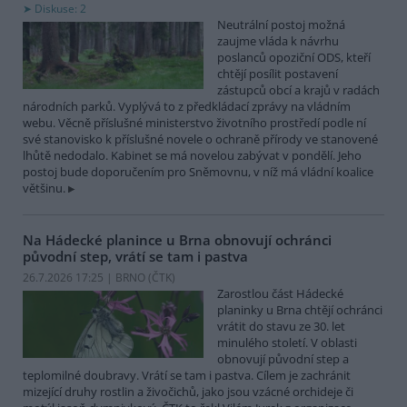
Diskuse: 2
Neutrální postoj možná
zaujme vláda k návrhu
poslanců opoziční ODS, kteří
chtějí posílit postavení
zástupců obcí a krajů v radách
národních parků. Vyplývá to z předkládací zprávy na vládním
webu. Věcně příslušné ministerstvo životního prostředí podle ní
své stanovisko k příslušné novele o ochraně přírody ve stanovené
lhůtě nedodalo. Kabinet se má novelou zabývat v pondělí. Jeho
postoj bude doporučením pro Sněmovnu, v níž má vládní koalice
většinu.
Na Hádecké planince u Brna obnovují ochránci
původní step, vrátí se tam i pastva
26.7.2026 17:25 | BRNO (
ČTK
)
Zarostlou část Hádecké
planinky u Brna chtějí ochránci
vrátit do stavu ze 30. let
minulého století. V oblasti
obnovují původní step a
teplomilné doubravy. Vrátí se tam i pastva. Cílem je zachránit
mizející druhy rostlin a živočichů, jako jsou vzácné orchideje či