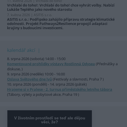
11. května 2026 |
Vrchlabí do toho!
Vrchlabí do toho!: Vrchlabí do toho! chce vyhrát volby. Nabízí
Lukáše Teplého jako nového starostu
7. května 2026 |
ASITIS s.r.o.
ASITIS s.r.o.: Podřipsko zahájilo přípravu strategie klimatické
odolnosti. Projekt Pathways2Resilience propojil adaptaci
krajiny s budoucími investicemi.
kalendář akcí
8. srpna 2026 (sobota) 14:00 - 15:00
Komentované prohlídky výstavy Rostlinná Odysea
(Přednášky a
diskuse, )
9. srpna 2026 (neděle) 10:00 - 16:00
Oslava Světového dne lvů
(Festivaly a slavnosti, Praha 7 )
10. srpna 2026 (pondělí) - 14. srpna 2026 (pátek)
Hrajeme si v Pralese - 2. turnus příměstského letního tábora
(Tábory, výlety a pobytové akce, Praha 19 )