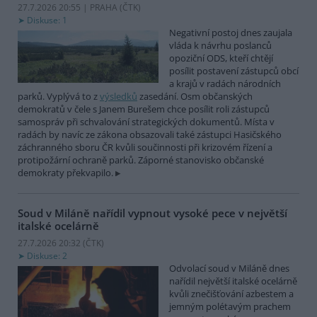
27.7.2026 20:55 | PRAHA (
ČTK
)
Diskuse: 1
Negativní postoj dnes zaujala
vláda k návrhu poslanců
opoziční ODS, kteří chtějí
posílit postavení zástupců obcí
a krajů v radách národních
parků. Vyplývá to z
výsledků
zasedání. Osm občanských
demokratů v čele s Janem Burešem chce posílit roli zástupců
samospráv při schvalování strategických dokumentů. Místa v
radách by navíc ze zákona obsazovali také zástupci Hasičského
záchranného sboru ČR kvůli součinnosti při krizovém řízení a
protipožární ochraně parků. Záporné stanovisko občanské
demokraty překvapilo.
Soud v Miláně nařídil vypnout vysoké pece v největší
italské ocelárně
27.7.2026 20:32 (
ČTK
)
Diskuse: 2
Odvolací soud v Miláně dnes
nařídil největší italské ocelárně
kvůli znečišťování azbestem a
jemným polétavým prachem