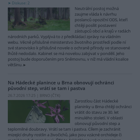
Diskuse: 2
Neutrální postoj možná
zaujme vláda k návrhu
poslanců opoziční ODS, kteří
chtějí posílit postavení
zástupců obcí a krajů v radách
národních parků. Vyplývá to z předkládací zprávy na vládním
webu. Věcně příslušné ministerstvo životního prostředí podle ní
své stanovisko k příslušné novele o ochraně přírody ve stanovené
lhůtě nedodalo. Kabinet se má novelou zabývat v pondělí. Jeho
postoj bude doporučením pro Sněmovnu, v níž má vládní koalice
většinu.
Na Hádecké planince u Brna obnovují ochránci
původní step, vrátí se tam i pastva
26.7.2026 17:25 | BRNO (
ČTK
)
Zarostlou část Hádecké
planinky u Brna chtějí ochránci
vrátit do stavu ze 30. let
minulého století. V oblasti
obnovují původní step a
teplomilné doubravy. Vrátí se tam i pastva. Cílem je zachránit
mizející druhy rostlin a živočichů, jako jsou vzácné orchideje či