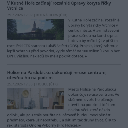
V Kutné Hoře začínají rozsáhlé úpravy koryta říčky
Vrchlice
25.7.2026 17:39 | KUTNÁ HORA (
ČTK
)
V Kutné Hoře začínají rozsáhlé
úpravy koryta říčky Vrchlice v
centru města. Hlavní stavební
práce začnou na konci srpna,
hotovo by mělo být v příštím
roce, řekl ČTK starosta Lukáš Seifert (ODS). Projekt, který zahrnuje
lepší ochranu před povodní, vyjde téměř na 100 milionů korun bez
DPH. Většinu nákladů by měla pokrýt dotace.
Holice na Pardubicku dokončují re-use centrum,
otevřou ho na podzim
25.7.2026 17:35 | HOLICE (
ČTK
)
Město Holice na Pardubicku
dokončuje re-use centrum. Ve
sběrném dvoře ho plánuje
otevřít na podzim. Lidé tam
najdou věci, které někdo
odložil, ale jsou stále použitelné. Zároveň budou moci přinést
předměty, které už nepotřebují, a dát jim tak druhý život. ČTK to
řekl starosta Ondřej Výborný (Pro Holice).