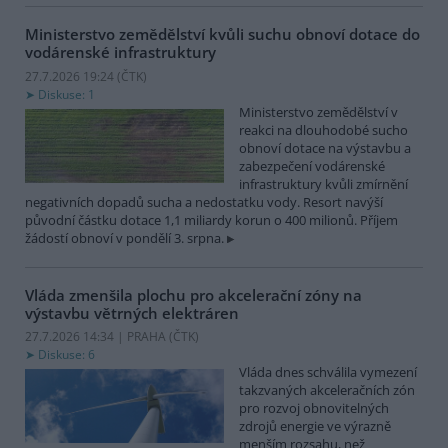
Ministerstvo zemědělství kvůli suchu obnoví dotace do
vodárenské infrastruktury
27.7.2026 19:24 (
ČTK
)
Diskuse: 1
Ministerstvo zemědělství v
reakci na dlouhodobé sucho
obnoví dotace na výstavbu a
zabezpečení vodárenské
infrastruktury kvůli zmírnění
negativních dopadů sucha a nedostatku vody. Resort navýší
původní částku dotace 1,1 miliardy korun o 400 milionů. Příjem
žádostí obnoví v pondělí 3. srpna.
Vláda zmenšila plochu pro akcelerační zóny na
výstavbu větrných elektráren
27.7.2026 14:34 | PRAHA (
ČTK
)
Diskuse: 6
Vláda dnes schválila vymezení
takzvaných akceleračních zón
pro rozvoj obnovitelných
zdrojů energie ve výrazně
menším rozsahu, než