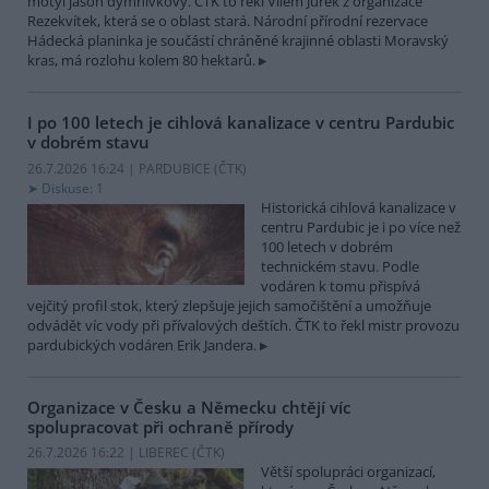
motýl jasoň dymnivkový. ČTK to řekl Vilém Jurek z organizace
Rezekvítek, která se o oblast stará. Národní přírodní rezervace
Hádecká planinka je součástí chráněné krajinné oblasti Moravský
kras, má rozlohu kolem 80 hektarů.
I po 100 letech je cihlová kanalizace v centru Pardubic
v dobrém stavu
26.7.2026 16:24 | PARDUBICE (
ČTK
)
Diskuse: 1
Historická cihlová kanalizace v
centru Pardubic je i po více než
100 letech v dobrém
technickém stavu. Podle
vodáren k tomu přispívá
vejčitý profil stok, který zlepšuje jejich samočištění a umožňuje
odvádět víc vody při přívalových deštích. ČTK to řekl mistr provozu
pardubických vodáren Erik Jandera.
Organizace v Česku a Německu chtějí víc
spolupracovat při ochraně přírody
26.7.2026 16:22 | LIBEREC (
ČTK
)
Větší spolupráci organizací,