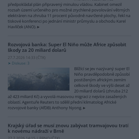
předpokládal plán připravený minulou vládou. Kabinet omezil
rozsah území určeného pro možné zrychlené povolování větrných
elektráren na zhruba 11 procent původně navržené plochy, řekl na
tiskové konferenci po jednání ministr průmyslu a obchodu Karel
Havlíček (ANO).
Rozvojová banka: Super El Niňo může Africe způsobit
škody za 20 miliard dolarů
27.7.2026 14:33 (
ČTK
)
Diskuse: 3
Blížící se jev nazývaný super El
Niňo pravděpodobně způsobí
postiženým africkým zemím
celkové škody ve výši deset až
20 miliard dolarů (zhruba 212
až 423 miliard Kč) a vyvolá masovou migraci z nejvíce zasažených
oblastí. Agentuře Reuters to sdělil přední klimatolog Africké
rozvojové banky (AfDB) Anthony Nyong.
Krajský úřad se musí znovu zabývat tramvajovou tratí
k novému nádraží v Brně
27.7.2026 14:15 | BRNO (
ČTK
)