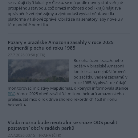
se zvažují čtyři lokality v Česku, se má podle novely stát veřejně
prospěšnou stavbou, což omezí možnosti obcí i krajů hájit své
oprávněné veřejné zájmy a zjednoduší vyvlastnění, uvedla
platforma v tiskové zprávě. Obrátí se na senátory, aby novelu v
této podobě odmítli.
Požáry v brazilské Amazonii zasáhly v roce 2025
nejmenší plochu od roku 1985
27.7.2026 00:50 (
ČTK
)
Rozloha území zasaženého
požáry v brazilské Amazonii
loni klesla na nejnižší úroveň
od začátku vedení záznamů v
roce 1985. Vyplývá to z údajů
monitorovací iniciativy MapBiomas, o kterých informovala stanice
BBC
. V roce 2025 oheň zasáhl 3,1 milionu hektarů amazonského
pralesa, zatímco o rok dříve shořelo rekordních 15,8 milionu
hektarů.
Vláda možná bude neutrální ke snaze ODS posílit
postavení obcí v radách parků
27.7.2026 00:15 | PRAHA (
ČTK
)