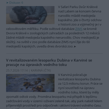
Diskuse: 6
V Safari Parku Dvůr Králové
nad Labem se koncem června
narodilo mládě medojeda
kapského. Jde o čtvrtý odchov
v historii zoo a výjimečný je i v
celosvětovém měřítku. Podle světové databáze
ZIMS
se kromě
Dvora Králové v zoologických zahradách za posledních 12 měsíců
žádné mládě medojeda kapského nenarodilo. Chov medojedů je
složitý, na světě v zoo podle databáze ZIMS nyní žije do 60
medojedů kapských, uvedla dnes dvorská zoo.
V revitalizovaném lesoparku Dubina v Karviné se
pracuje na úpravách vodního toku
25.7.2026 17:14 | KARVINÁ (
ČTK
)
V Karviná pokračuje
revitalizace lesoparku Dubina
za 12,5 milionu korun. Práce se
nyní soustředí na úpravu
vodního toku, které by měly
zpomalit odtok vody. Proměna lesoparku má přispět k lepšímu
zadržování vody v území i oživení zeleně tak, aby park nabídl lidem
příjemnější prostředí pro odpočinek i aktivní trávení volného času.