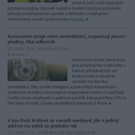
stromů, keřů a lián typických
pro tamní krajinu. Zároveň nabídne moderní způsob poznávání
přírody prostřednictvím panelů a QR kódů s rozšiřujícími
informacemi, uvedla správa parku na
webu
.
Autonomní stroje mění zemědělství, rozpoznají plevel i
plodiny, říká odborník
25.7.2026 17:29 | NABOČANY (
ČTK
)
Diskuse: 3
Autonomní stroje, které se po
poli pohybují bez traktoristy v
kabině, přestávají být vizí
budoucnosti a stávají se
součástí moderního
zemědělství. Díky umělé inteligenci a pokročilým kamerovým
systémům dokážou samostatně rozpoznávat rostliny a například
rozlišit úrodu od plevelů a aplikovat postřik, kde je potřeba. ČTK to
řekl Milan Kroulík z České zemědělské univerzity v Praze.
V zoo Dvůr Králové se narodil medojed, jde o jediný
odchov na světě za poslední rok
25.7.2026 17:19 | DVŮR KRÁLOVÉ NAD LABEM (
ČTK
)