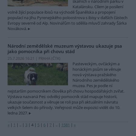
skalních v národním parku v
Katalánsku. Cílem je posílení
volně žijící populace ibisů na východě Španělska a propojení
populací na jihu Pyrenejského poloostrova s ibisy v dalších částech
Evropy severně od Alp. Novinářům to sdělila mluvčí zahrady Šárka
Nováková.
Národní zemědělské muzeum výstavou ukazuje psa
jako pomocníka při chovu stád
25.7.2026 16:21 | PRAHA (
ČTK
)
Pasteveckým, ovčáckým a
honáckým psům se věnuje
nová výstava pražského
Národního zemědělského
muzea. Pes je podle ní
nejstarším pomocníkem člověka při chovu hospodářských zvířat.
Výstava nazvaná Pes: odvěký pomocník stád mapuje historii,
ukazuje současnost a věnuje se roli psa při aktuálním návratu
velkých šelem do přírody. Veřejnost může expozici vidět do 10.
ledna 2027.
«
|
1
|
..
|
3
|
4
|
5
|
6
|
7
|
..
|
1581
|
»