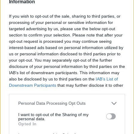
Information
týdny. Novinářům to řekl ředitel zooparku Vít Lukáš, podle kterého
jde o první výstavu kudlanek v Česku.
If you wish to opt-out of the sale, sharing to third parties, or
processing of your personal or sensitive information for
Zoo Ostrava odchovává čtyři mláďata vzácných oslů
targeted advertising by us, please use the below opt-out
onagerů
section to confirm your selection. Please note that after your
26.7.2026 01:16 | OSTRAVA (
ČTK
)
opt-out request is processed you may continue seeing
Zoo Ostrava odchovává čtyři
interest-based ads based on personal information utilized by
mláďata vzácných oslů
us or personal information disclosed to third parties prior to
onagerů. Jde o nejohroženější
your opt-out. You may separately opt-out of the further
poddruh divokého asijského
osla. V zahradě žije
disclosure of your personal information by third parties on the
dvanáctičlenné stádo, které je tak nejpočetnější v Evropě.
IAB’s list of downstream participants. This information may
Novinářům to sdělila mluvčí zahrady Šárka Nováková. V přírodě se
also be disclosed by us to third parties on the
IAB’s List of
vyskytuje jen okolo 1200 jedinců tohoto kriticky ohroženého
Downstream Participants
that may further disclose it to other
zvířete.
third parties.
Personal Data Processing Opt Outs
Polička na Svitavsku staví v Liboháji pietní místo na
bývalém popravišti
I want to opt-out of the Sharing of my
26.7.2026 00:36 | POLIČKA (
ČTK
)
personal data.
Diskuse: 17
Opted In
V lesoparku Liboháj v Poličce
na Svitavsku začalo město