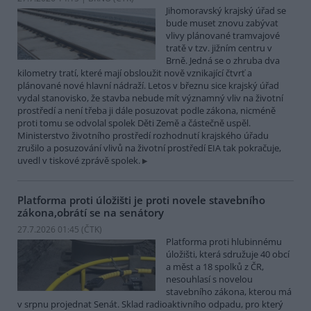
Jihomoravský krajský úřad se
bude muset znovu zabývat
vlivy plánované tramvajové
tratě v tzv. jižním centru v
Brně. Jedná se o zhruba dva
kilometry tratí, které mají obsloužit nově vznikající čtvrť a
plánované nové hlavní nádraží. Letos v březnu sice krajský úřad
vydal stanovisko, že stavba nebude mít významný vliv na životní
prostředí a není třeba ji dále posuzovat podle zákona, nicméně
proti tomu se odvolal spolek Děti Země a částečně uspěl.
Ministerstvo životního prostředí rozhodnutí krajského úřadu
zrušilo a posuzování vlivů na životní prostředí EIA tak pokračuje,
uvedl v tiskové zprávě spolek.
Platforma proti úložišti je proti novele stavebního
zákona,obrátí se na senátory
27.7.2026 01:45 (
ČTK
)
Platforma proti hlubinnému
úložišti, která sdružuje 40 obcí
a měst a 18 spolků z ČR,
nesouhlasí s novelou
stavebního zákona, kterou má
v srpnu projednat Senát. Sklad radioaktivního odpadu, pro který