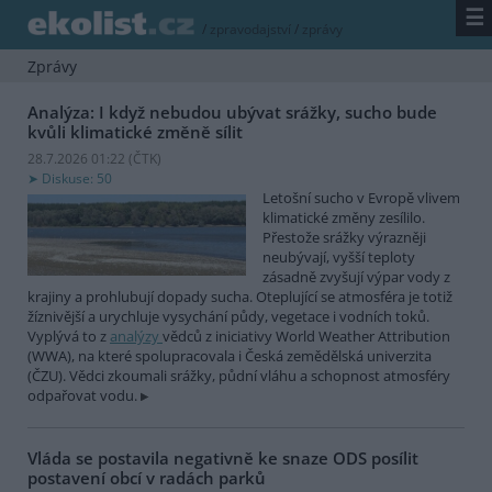
☰
/
zpravodajství
/
zprávy
Zprávy
Analýza: I když nebudou ubývat srážky, sucho bude
kvůli klimatické změně sílit
28.7.2026 01:22 (
ČTK
)
Diskuse: 50
Letošní sucho v Evropě vlivem
klimatické změny zesílilo.
Přestože srážky výrazněji
neubývají, vyšší teploty
zásadně zvyšují výpar vody z
krajiny a prohlubují dopady sucha. Oteplující se atmosféra je totiž
žíznivější a urychluje vysychání půdy, vegetace i vodních toků.
Vyplývá to z
analýzy
vědců z iniciativy World Weather Attribution
(WWA), na které spolupracovala i Česká zemědělská univerzita
(ČZU). Vědci zkoumali srážky, půdní vláhu a schopnost atmosféry
odpařovat vodu.
Vláda se postavila negativně ke snaze ODS posílit
postavení obcí v radách parků