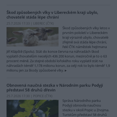
Škod způsobených vlky v Libereckém kraji ubylo,
chovatelé stáda lépe chrání
25.7.2026 17:33 | LIBEREC (
ČTK
)
Škod způsobených vlky letos v
prvním pololetí v Libereckém
kraji výrazně ubylo, chovatelé
zřejmě svá stáda lépe chrání,
řekl ČTK náměstek hejtmana
Jiří Klápště (Spolu). Stát do konce června na náhradách škod
vyplatil chovatelům necelých 436 200 korun, meziročně je to o 63
procent méně. Za stejné období loňského roku vyplatil stát na
náhradách téměř 1,178 milionu korun, za celý rok to bylo téměř 1,9
milionu jen za škody způsobené vlky.
Obnovená naučná stezka v Národním parku Podyjí
představí 58 druhů dřevin
25.7.2026 17:30 | POPICE (
ČTK
)
Správa Národního parku
Podyjí obnovila naučnou
stezku v okolí Popic u Znojma.
Turistům představí 58 druhů