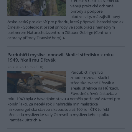
které se v Česku a Německu
věnují praktické ochraně
přírody a podpoře
biodiverzity, má zajistit nový
česko-saský projekt Síť pro přírodu, který připravil liberecký spolek
Čmelák - Společnost přátel přírody ve spolupráci s německým
partnerem Naturschutzzentrum Zittauer Gebirge (Centrum
ochrany přírody Žitavské hory).
Pardubičtí myslivci obnovili školicí středisko z roku
1949, říkali mu Dřevák
26.7.2026 15:59 (
ČTK
)
Pardubičtí myslivci
zmodernizovali školicí
středisko zvané Dřevák v
areálu střelnice na Hůrkách.
Původně dřevěná stavba z
roku 1949 byla v havarijním stavu a neměla potřebné zázemí pro
konání akcí. Za necelý rok ji nahradila minimalistická
nízkoenergetická stavba s kapacitou až 100 lidí. ČTK to řekl
předseda myslivecké rady Okresního mysliveckého spolku
František Dittrich.