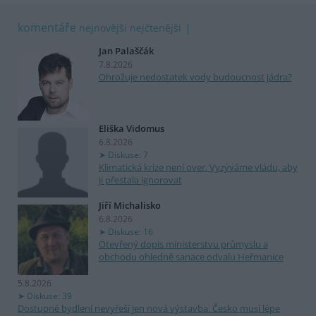
komentáře
nejnovější
nejčtenější
Jan Palaščák
7.8.2026
Ohrožuje nedostatek vody budoucnost jádra?
Eliška Vidomus
6.8.2026
Diskuse: 7
Klimatická krize není over. Vyzýváme vládu, aby
ji přestala ignorovat
Jiří Michalisko
6.8.2026
Diskuse: 16
Otevřený dopis ministerstvu průmyslu a
obchodu ohledně sanace odvalu Heřmanice
5.8.2026
Diskuse: 39
Dostupné bydlení nevyřeší jen nová výstavba. Česko musí lépe