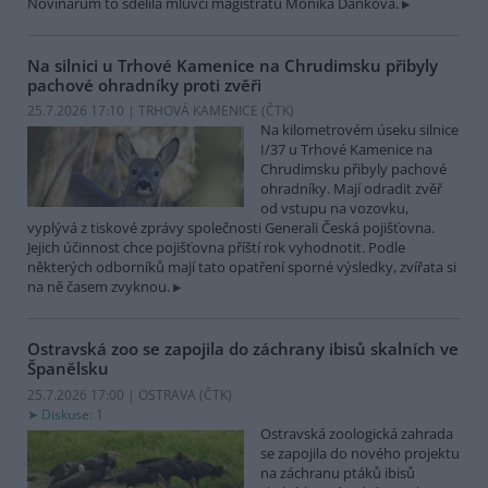
Novinářům to sdělila mluvčí magistrátu Monika Danková.
Na silnici u Trhové Kamenice na Chrudimsku přibyly
pachové ohradníky proti zvěři
25.7.2026 17:10 | TRHOVÁ KAMENICE (
ČTK
)
Na kilometrovém úseku silnice
I/37 u Trhové Kamenice na
Chrudimsku přibyly pachové
ohradníky. Mají odradit zvěř
od vstupu na vozovku,
vyplývá z tiskové zprávy společnosti Generali Česká pojišťovna.
Jejich účinnost chce pojišťovna příští rok vyhodnotit. Podle
některých odborníků mají tato opatření sporné výsledky, zvířata si
na ně časem zvyknou.
Ostravská zoo se zapojila do záchrany ibisů skalních ve
Španělsku
25.7.2026 17:00 | OSTRAVA (
ČTK
)
Diskuse: 1
Ostravská zoologická zahrada
se zapojila do nového projektu
na záchranu ptáků ibisů