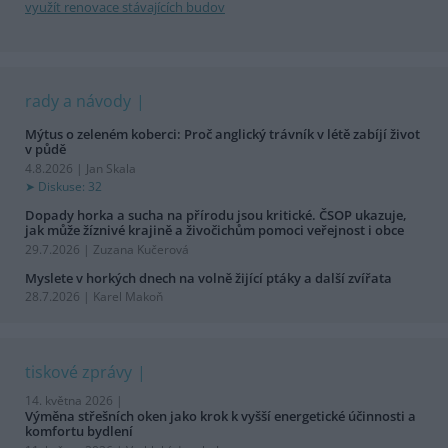
využít renovace stávajících budov
rady a návody
Mýtus o zeleném koberci: Proč anglický trávník v létě zabíjí život
v půdě
4.8.2026 | Jan Skala
Diskuse: 32
Dopady horka a sucha na přírodu jsou kritické. ČSOP ukazuje,
jak může žíznivé krajině a živočichům pomoci veřejnost i obce
29.7.2026 | Zuzana Kučerová
Myslete v horkých dnech na volně žijící ptáky a další zvířata
28.7.2026 | Karel Makoň
tiskové zprávy
14. května 2026 |
Výměna střešních oken jako krok k vyšší energetické účinnosti a
komfortu bydlení