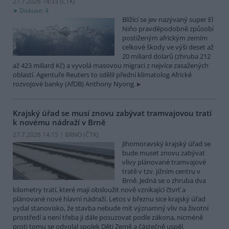
27.7.2026 14:33 (
ČTK
)
Diskuse: 4
Blížící se jev nazývaný super El
Niňo pravděpodobně způsobí
postiženým africkým zemím
celkové škody ve výši deset až
20 miliard dolarů (zhruba 212
až 423 miliard Kč) a vyvolá masovou migraci z nejvíce zasažených
oblastí. Agentuře Reuters to sdělil přední klimatolog Africké
rozvojové banky (AfDB) Anthony Nyong.
Krajský úřad se musí znovu zabývat tramvajovou tratí
k novému nádraží v Brně
27.7.2026 14:15 | BRNO (
ČTK
)
Jihomoravský krajský úřad se
bude muset znovu zabývat
vlivy plánované tramvajové
tratě v tzv. jižním centru v
Brně. Jedná se o zhruba dva
kilometry tratí, které mají obsloužit nově vznikající čtvrť a
plánované nové hlavní nádraží. Letos v březnu sice krajský úřad
vydal stanovisko, že stavba nebude mít významný vliv na životní
prostředí a není třeba ji dále posuzovat podle zákona, nicméně
proti tomu se odvolal spolek Děti Země a částečně uspěl.