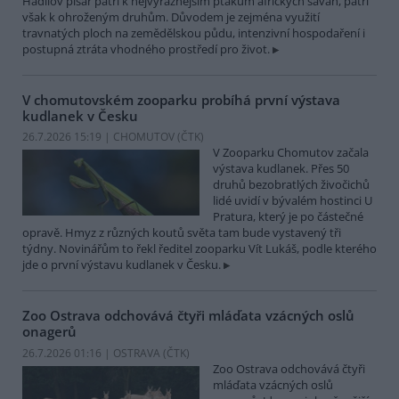
Hadilov písař patří k nejvýraznějším ptákům afrických savan, patří
však k ohroženým druhům. Důvodem je zejména využití
travnatých ploch na zemědělskou půdu, intenzivní hospodaření i
postupná ztráta vhodného prostředí pro život.
V chomutovském zooparku probíhá první výstava
kudlanek v Česku
26.7.2026 15:19 | CHOMUTOV (
ČTK
)
V Zooparku Chomutov začala
výstava kudlanek. Přes 50
druhů bezobratlých živočichů
lidé uvidí v bývalém hostinci U
Pratura, který je po částečné
opravě. Hmyz z různých koutů světa tam bude vystavený tři
týdny. Novinářům to řekl ředitel zooparku Vít Lukáš, podle kterého
jde o první výstavu kudlanek v Česku.
Zoo Ostrava odchovává čtyři mláďata vzácných oslů
onagerů
26.7.2026 01:16 | OSTRAVA (
ČTK
)
Zoo Ostrava odchovává čtyři
mláďata vzácných oslů