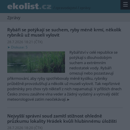
☰
/
zpravodajství
/
zprávy
Zprávy
Rybáři se potýkají se suchem, ryby méně krmí, několik
rybníků už museli vylovit
28.7.2026 18:21 (
ČTK
)
Diskuse: 5
Rybářství v celé republice se
potýkají s dlouhodobým
suchem a extrémním
nedostatek vody. Rybáři
omezují nebo pozastavují
přikrmování, aby ryby spotřebovaly méně kyslíku, rybníky
průběžně provzdušňují a několik už museli vylovit. Tak nepříznivé
podmínky pro chov ryb někteří z nich nepamatují. V příštích dnech
Česko znovu zasáhne vlna veder a žádný vydatný a vytrvalý déšť
meteorologové zatím neočekávají.
Nejvyšší správní soud zamítl stížnost ohledně
průzkumu lokality Hrádek kvůli hlubinnému úložišti
28.7.2026 18:20 (
ČTK
)