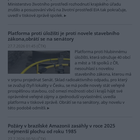
Ministerstvo životního prostředí rozhodnutí krajského úřadu
zrušilo a posuzování vlivů na životní prostředí EIA tak pokračuje,
uvedl v tiskové zprávě spolek.
Platforma proti úložišti je proti novele stavebního
zákona,obrátí se na senátory
27.7.2026 01:45 (
ČTK
)
Platforma proti hlubinnému
úložišti, která sdružuje 40 obcí
a měst a 18 spolků z ČR,
nesouhlasí s novelou
stavebního zákona, kterou má
v srpnu projednat Senát. Sklad radioaktivního odpadu, pro který
se zvažují čtyři lokality v Česku, se má podle novely stát veřejně
prospěšnou stavbou, což omezí možnosti obcí i krajů hájit své
oprávněné veřejné zájmy a zjednoduší vyvlastnění, uvedla
platforma v tiskové zprávě. Obrátí se na senátory, aby novelu v
této podobě odmítli.
Požáry v brazilské Amazonii zasáhly v roce 2025
nejmenší plochu od roku 1985
27.7.2026 00:50 (
ČTK
)