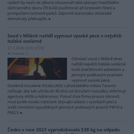
radách by navíc ze zákona obsazovali také zástupci Hasičského
záchranného sboru ČR kvůli součinnosti při krizovém řízení a
protipožární ochraně parků. Záporné stanovisko občanské
demokraty překvapilo.
Soud v Miláně nařídil vypnout vysoké pece v největší
italské ocelárně
27.7.2026 20:32 (
ČTK
)
Diskuse: 2
Odvolací soud v Miláně dnes
nařídil největší italské ocelárně
kvůli znečišťování azbestem a
jemným polétavým prachem
vypnout vysoké pece.
Ocelárně Acciaierie d’Italia (ADI) z jihoitalského města Taranto
nařizuje, aby tak učinila do 90 dnů od doručení rozsudku, informují
agentury ANSA a Adnkronos. Pokud chce firma provoz obnovit,
musí podle soudu odstranit zbývající azbest z vysokých pecí a
snížit množství vypuštěných jemných polétavých prachů PM10 a
PM2,5.
Česko v roce 2023 vyprodukovalo 538 kg na odpadu