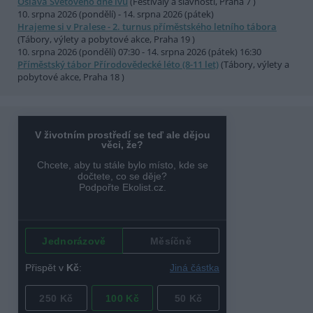
Oslava Světového dne lvů
(Festivaly a slavnosti, Praha 7 )
10. srpna 2026 (pondělí) - 14. srpna 2026 (pátek)
Hrajeme si v Pralese - 2. turnus příměstského letního tábora
(Tábory, výlety a pobytové akce, Praha 19 )
10. srpna 2026 (pondělí) 07:30 - 14. srpna 2026 (pátek) 16:30
Příměstský tábor Přírodovědecké léto (8-11 let)
(Tábory, výlety a
pobytové akce, Praha 18 )