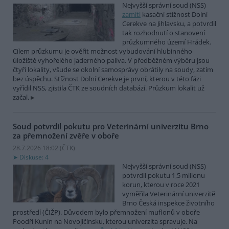
Nejvyšší správní soud (NSS)
zamítl
kasační stížnost Dolní
Cerekve na Jihlavsku, a potvrdil
tak rozhodnutí o stanovení
průzkumného území Hrádek.
Cílem průzkumu je ověřit možnost vybudování hlubinného
úložiště vyhořelého jaderného paliva. V předběžném výběru jsou
čtyři lokality, všude se okolní samosprávy obrátily na soudy, zatím
bez úspěchu. Stížnost Dolní Cerekve je první, kterou v této fázi
vyřídil NSS, zjistila ČTK ze soudních databází. Průzkum lokalit už
začal.
Soud potvrdil pokutu pro Veterinární univerzitu Brno
za přemnožení zvěře v oboře
28.7.2026 18:02 (
ČTK
)
Diskuse: 4
Nejvyšší správní soud (NSS)
potvrdil pokutu 1,5 milionu
korun, kterou v roce 2021
vyměřila Veterinární univerzitě
Brno Česká inspekce životního
prostředí (ČIŽP). Důvodem bylo přemnožení muflonů v oboře
Poodří Kunín na Novojičínsku, kterou univerzita spravuje. Na