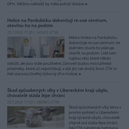
DPH. Většinu nákladů by měla pokrýt dotace.
Holice na Pardubicku dokončují re-use centrum,
otevřou ho na podzim
25.7.2026 17:35 | HOLICE (
ČTK
)
Město Holice na Pardubicku
dokončuje re-use centrum. Ve
sběrném dvoře ho plánuje
otevřít na podzim. Lidé tam
najdou věci, které někdo
odložil, ale jsou stále použitelné. Zároveň budou moci přinést
předměty, které už nepotřebují, a dát jim tak druhý život. ČTK to
řekl starosta Ondřej Výborný (Pro Holice).
Škod způsobených vlky v Libereckém kraji ubylo,
chovatelé stáda lépe chrání
25.7.2026 17:33 | LIBEREC (
ČTK
)
Škod způsobených vlky letos v
prvním pololetí v Libereckém
kraji výrazně ubylo, chovatelé
zřejmě svá stáda lépe chrání,
řekl ČTK náměstek hejtmana