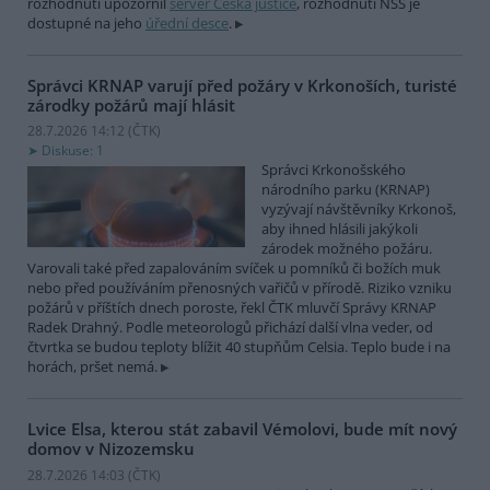
rozhodnutí upozornil
server Česká justice
, rozhodnutí NSS je
dostupné na jeho
úřední desce
.
Správci KRNAP varují před požáry v Krkonoších, turisté
zárodky požárů mají hlásit
28.7.2026 14:12 (
ČTK
)
Diskuse: 1
Správci Krkonošského
národního parku (KRNAP)
vyzývají návštěvníky Krkonoš,
aby ihned hlásili jakýkoli
zárodek možného požáru.
Varovali také před zapalováním svíček u pomníků či božích muk
nebo před používáním přenosných vařičů v přírodě. Riziko vzniku
požárů v příštích dnech poroste, řekl ČTK mluvčí Správy KRNAP
Radek Drahný. Podle meteorologů přichází další vlna veder, od
čtvrtka se budou teploty blížit 40 stupňům Celsia. Teplo bude i na
horách, pršet nemá.
Lvice Elsa, kterou stát zabavil Vémolovi, bude mít nový
domov v Nizozemsku
28.7.2026 14:03 (
ČTK
)