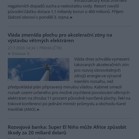
infrastruktury kvůli zmírnění
negativních dopadů sucha a nedostatku vody. Resort navýší
původní částku dotace 1,1 miliardy korun o 400 milionů. Příjem
žádostí obnoví v pondělí 3. srpna.
Vláda zmenšila plochu pro akcelerační zóny na
výstavbu větrných elektráren
27.7.2026 14:34 | PRAHA (
ČTK
)
Diskuse: 6
Vláda dnes schválila vymezení
takzvaných akceleračních zón
pro rozvoj obnovitelných
zdrojů energie ve výrazně
menším rozsahu, než
předpokládal plán připravený minulou vládou. Kabinet omezil
rozsah území určeného pro možné zrychlené povolování větrných
elektráren na zhruba 11 procent původně navržené plochy, řekl na
tiskové konferenci po jednání ministr průmyslu a obchodu Karel
Havlíček (ANO).
Rozvojová banka: Super El Niňo může Africe způsobit
škody za 20 miliard dolarů