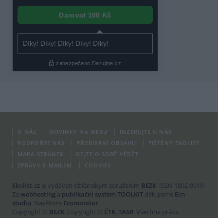
O NÁS
NOVINKY NA WEBU
INZERUJTE U NÁS
PODPOŘTE NÁS
PŘEBÍRÁNÍ OBSAHU
TIŠTĚNÝ EKOLIST
MAPA STRÁNEK
DEJTE O SOBĚ VĚDĚT
ZPRÁVY E-MAILEM
COOKIES
Ekolist.cz
je vydáván občanským sdružením
BEZK
. ISSN 1802-9019.
Za
webhosting
a
publikační systém TOOLKIT
děkujeme
Ecn
studiu
. Navštivte
Ecomonitor
.
Copyright ©
BEZK
. Copyright ©
ČTK
,
TASR
. Všechna práva