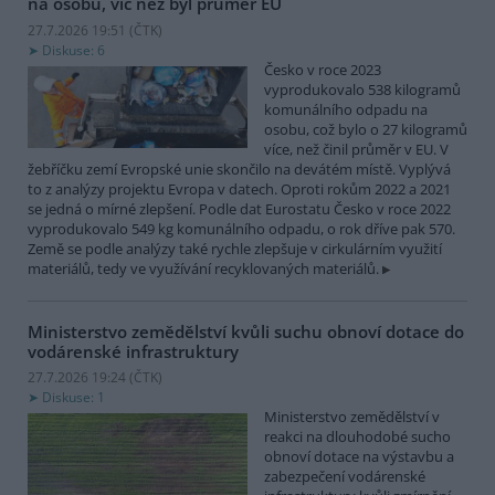
na osobu, víc než byl průměr EU
27.7.2026 19:51 (
ČTK
)
Diskuse: 6
Česko v roce 2023
vyprodukovalo 538 kilogramů
komunálního odpadu na
osobu, což bylo o 27 kilogramů
více, než činil průměr v EU. V
žebříčku zemí Evropské unie skončilo na devátém místě. Vyplývá
to z analýzy projektu Evropa v datech. Oproti rokům 2022 a 2021
se jedná o mírné zlepšení. Podle dat Eurostatu Česko v roce 2022
vyprodukovalo 549 kg komunálního odpadu, o rok dříve pak 570.
Země se podle analýzy také rychle zlepšuje v cirkulárním využití
materiálů, tedy ve využívání recyklovaných materiálů.
Ministerstvo zemědělství kvůli suchu obnoví dotace do
vodárenské infrastruktury
27.7.2026 19:24 (
ČTK
)
Diskuse: 1
Ministerstvo zemědělství v
reakci na dlouhodobé sucho
obnoví dotace na výstavbu a
zabezpečení vodárenské