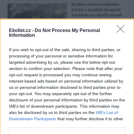
Rozloha území zasaženého
požáry v brazilské Amazonii
loni klesla na nejnižší úroveň
od začátku vedení záznamů v
roce 1985. Vyplývá to z údajů
Ekolist.cz -
Do Not Process My Personal
monitorovací iniciativy MapBiomas, o kterých informovala stanice
Information
BBC
. V roce 2025 oheň zasáhl 3,1 milionu hektarů amazonského
pralesa, zatímco o rok dříve shořelo rekordních 15,8 milionu
hektarů.
If you wish to opt-out of the sale, sharing to third parties, or
processing of your personal or sensitive information for
targeted advertising by us, please use the below opt-out
Vláda možná bude neutrální ke snaze ODS posílit
section to confirm your selection. Please note that after your
postavení obcí v radách parků
opt-out request is processed you may continue seeing
27.7.2026 00:15 | PRAHA (
ČTK
)
interest-based ads based on personal information utilized by
Diskuse: 2
Neutrální postoj možná
us or personal information disclosed to third parties prior to
zaujme vláda k návrhu
your opt-out. You may separately opt-out of the further
poslanců opoziční ODS, kteří
disclosure of your personal information by third parties on the
chtějí posílit postavení
IAB’s list of downstream participants. This information may
zástupců obcí a krajů v radách
also be disclosed by us to third parties on the
IAB’s List of
národních parků. Vyplývá to z předkládací zprávy na vládním
Downstream Participants
that may further disclose it to other
webu. Věcně příslušné ministerstvo životního prostředí podle ní
své stanovisko k příslušné novele o ochraně přírody ve stanovené
third parties.
lhůtě nedodalo. Kabinet se má novelou zabývat v pondělí. Jeho