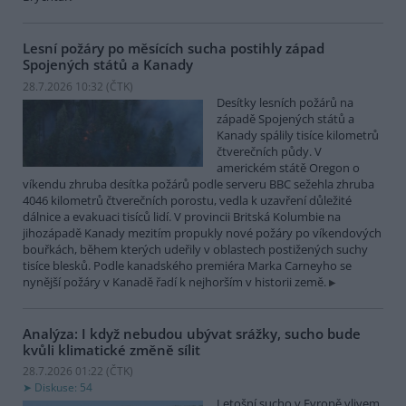
Lesní požáry po měsících sucha postihly západ
Spojených států a Kanady
28.7.2026 10:32 (
ČTK
)
Desítky lesních požárů na
západě Spojených států a
Kanady spálily tisíce kilometrů
čtverečních půdy. V
americkém státě Oregon o
víkendu zhruba desítka požárů podle serveru BBC sežehla zhruba
4046 kilometrů čtverečních porostu, vedla k uzavření důležité
dálnice a evakuaci tisíců lidí. V provincii Britská Kolumbie na
jihozápadě Kanady mezitím propukly nové požáry po víkendových
bouřkách, během kterých udeřily v oblastech postižených suchy
tisíce blesků. Podle kanadského premiéra Marka Carneyho se
nynější požáry v Kanadě řadí k nejhorším v historii země.
Analýza: I když nebudou ubývat srážky, sucho bude
kvůli klimatické změně sílit
28.7.2026 01:22 (
ČTK
)
Diskuse: 54
Letošní sucho v Evropě vlivem