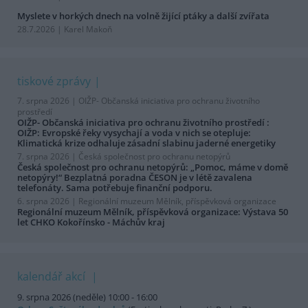
Myslete v horkých dnech na volně žijící ptáky a další zvířata
28.7.2026 | Karel Makoň
tiskové zprávy
7. srpna 2026 |
OIŽP- Občanská iniciativa pro ochranu životního
prostředí
OIŽP- Občanská iniciativa pro ochranu životního prostředí :
OIŽP: Evropské řeky vysychají a voda v nich se otepluje:
Klimatická krize odhaluje zásadní slabinu jaderné energetiky
7. srpna 2026 |
Česká společnost pro ochranu netopýrů
Česká společnost pro ochranu netopýrů: „Pomoc, máme v domě
netopýry!“ Bezplatná poradna ČESON je v létě zavalena
telefonáty. Sama potřebuje finanční podporu.
6. srpna 2026 |
Regionální muzeum Mělník, příspěvková organizace
Regionální muzeum Mělník, příspěvková organizace: Výstava 50
let CHKO Kokořínsko - Máchův kraj
kalendář akcí
9. srpna 2026 (neděle) 10:00 - 16:00