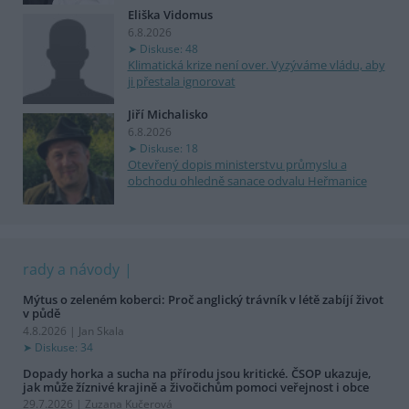
Eliška Vidomus
6.8.2026
Diskuse: 48
Klimatická krize není over. Vyzýváme vládu, aby
ji přestala ignorovat
Jiří Michalisko
6.8.2026
Diskuse: 18
Otevřený dopis ministerstvu průmyslu a
obchodu ohledně sanace odvalu Heřmanice
rady a návody
Mýtus o zeleném koberci: Proč anglický trávník v létě zabíjí život
v půdě
4.8.2026 | Jan Skala
Diskuse: 34
Dopady horka a sucha na přírodu jsou kritické. ČSOP ukazuje,
jak může žíznivé krajině a živočichům pomoci veřejnost i obce
29.7.2026 | Zuzana Kučerová