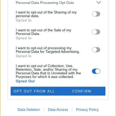
postoj bude doporučením pro Sněmovnu, v níž má vládní koalice
Personal Data Processing Opt Outs
většinu.
I want to opt-out of the Sharing of my
personal data.
Opted In
Na Hádecké planince u Brna obnovují ochránci
původní step, vrátí se tam i pastva
I want to opt-out of the Sale of my
26.7.2026 17:25 | BRNO (
ČTK
)
Personal Data.
Zarostlou část Hádecké
Opted In
planinky u Brna chtějí ochránci
vrátit do stavu ze 30. let
I want to opt-out of processing my
minulého století. V oblasti
Personal Data for Targeted Advertising.
obnovují původní step a
Opted In
teplomilné doubravy. Vrátí se tam i pastva. Cílem je zachránit
mizející druhy rostlin a živočichů, jako jsou vzácné orchideje či
I want to opt-out of Collection, Use,
motýl jasoň dymnivkový. ČTK to řekl Vilém Jurek z organizace
Retention, Sale, and/or Sharing of my
Personal Data that Is Unrelated with the
Rezekvítek, která se o oblast stará. Národní přírodní rezervace
Purposes for which it was collected.
Hádecká planinka je součástí chráněné krajinné oblasti Moravský
Opted Out
kras, má rozlohu kolem 80 hektarů.
OPT OUT FROM ALL
CONFIRM
I po 100 letech je cihlová kanalizace v centru Pardubic
v dobrém stavu
26.7.2026 16:24 | PARDUBICE (
ČTK
)
Data Deletion
Data Access
Privacy Policy
Diskuse: 1