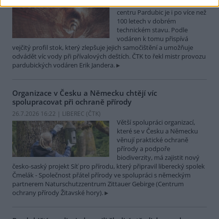
Historická cihlová kanalizace v
centru Pardubic je i po více než
100 letech v dobrém
technickém stavu. Podle
vodáren k tomu přispívá
vejčitý profil stok, který zlepšuje jejich samočištění a umožňuje
odvádět víc vody při přívalových deštích. ČTK to řekl mistr provozu
pardubických vodáren Erik Jandera.
Organizace v Česku a Německu chtějí víc
spolupracovat při ochraně přírody
26.7.2026 16:22 | LIBEREC (
ČTK
)
Větší spolupráci organizací,
které se v Česku a Německu
věnují praktické ochraně
přírody a podpoře
biodiverzity, má zajistit nový
česko-saský projekt Síť pro přírodu, který připravil liberecký spolek
Čmelák - Společnost přátel přírody ve spolupráci s německým
partnerem Naturschutzzentrum Zittauer Gebirge (Centrum
ochrany přírody Žitavské hory).