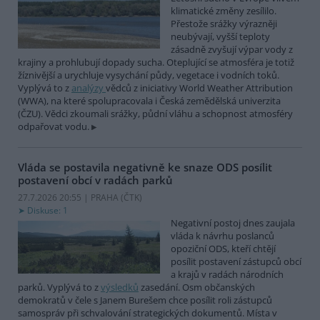
klimatické změny zesílilo.
Přestože srážky výrazněji
neubývají, vyšší teploty
zásadně zvyšují výpar vody z
krajiny a prohlubují dopady sucha. Oteplující se atmosféra je totiž
žíznivější a urychluje vysychání půdy, vegetace i vodních toků.
Vyplývá to z
analýzy
vědců z iniciativy World Weather Attribution
(WWA), na které spolupracovala i Česká zemědělská univerzita
(ČZU). Vědci zkoumali srážky, půdní vláhu a schopnost atmosféry
odpařovat vodu.
Vláda se postavila negativně ke snaze ODS posílit
postavení obcí v radách parků
27.7.2026 20:55 | PRAHA (
ČTK
)
Diskuse: 1
Negativní postoj dnes zaujala
vláda k návrhu poslanců
opoziční ODS, kteří chtějí
posílit postavení zástupců obcí
a krajů v radách národních
parků. Vyplývá to z
výsledků
zasedání. Osm občanských
demokratů v čele s Janem Burešem chce posílit roli zástupců
samospráv při schvalování strategických dokumentů. Místa v