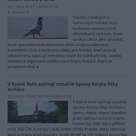
26.7.2026 00:21 | BRNO (
ČTK
)
Diskuse: 4
Tisícům zraněných a
nemocných holubů má v
budoucnu pomoci nové
rehabilitační centrum, které
vzniká u Brna. Jeho součástí
bude specializované zázemí pro léčbu a rekonvalescenci,
karanténní zóna a venkovní voliéry pro holuby, kteří se kvůli
zdravotnímu stavu již nemohou vrátit do volné přírody, uvedla
nezisková organizace Institut na ochranu holubů, která za
projektem stojí.
V Kutné Hoře začínají rozsáhlé úpravy koryta říčky
Vrchlice
25.7.2026 17:39 | KUTNÁ HORA (
ČTK
)
V Kutné Hoře začínají rozsáhlé
úpravy koryta říčky Vrchlice v
centru města. Hlavní stavební
práce začnou na konci srpna,
hotovo by mělo být v příštím
roce, řekl ČTK starosta Lukáš Seifert (ODS). Projekt, který zahrnuje
lepší ochranu před povodní, vyjde téměř na 100 milionů korun bez