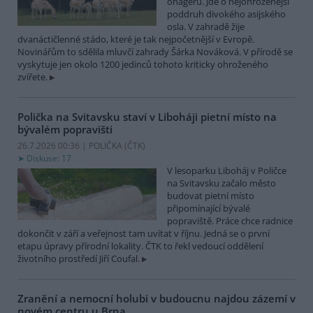
onagerů. Jde o nejohroženější
poddruh divokého asijského
osla. V zahradě žije
dvanáctičlenné stádo, které je tak nejpočetnější v Evropě.
Novinářům to sdělila mluvčí zahrady Šárka Nováková. V přírodě se
vyskytuje jen okolo 1200 jedinců tohoto kriticky ohroženého
zvířete.
Polička na Svitavsku staví v Liboháji pietní místo na
bývalém popravišti
26.7.2026 00:36 | POLIČKA (
ČTK
)
Diskuse: 17
V lesoparku Liboháj v Poličce
na Svitavsku začalo město
budovat pietní místo
připomínající bývalé
popraviště. Práce chce radnice
dokončit v září a veřejnost tam uvítat v říjnu. Jedná se o první
etapu úpravy přírodní lokality. ČTK to řekl vedoucí oddělení
životního prostředí Jiří Coufal.
Zranění a nemocní holubi v budoucnu najdou zázemí v
novém centru u Brna