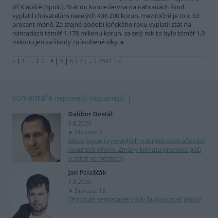
Jiří Klápště (Spolu). Stát do konce června na náhradách škod
vyplatil chovatelům necelých 436 200 korun, meziročně je to o 63
procent méně. Za stejné období loňského roku vyplatil stát na
náhradách téměř 1,178 milionu korun, za celý rok to bylo téměř 1,9
milionu jen za škody způsobené vlky.
«
|
1
|
..
|
3
|
4
|
5
|
6
|
7
|
..
|
1581
|
»
komentáře
nejnovější
nejčtenější
Dalibor Dostál
8.8.2026
Diskuse: 2
Místo kosení vyprahlých trávníků odstraňování
invazních dřevin. Změny klimatu promění péči
o zeleň ve městech
Jan Palaščák
7.8.2026
Diskuse: 13
Ohrožuje nedostatek vody budoucnost jádra?