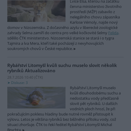
Lvice Elsa, kterou na začátku
června ministerstvo životního
prostředí (MŽP) zabavilo z
nelegálního chovu zápasníka
Karlose Vémoly, najde nový
domov v Nizozemsku. Z dočasného azylu v liberecké zoologické
zahrady šelma zamíří do centra pro velké kočkovité šelmy
Felida,
sdělilo ČTK ministerstvo. Nizozemská stanice se stará i o tygra
Tajmira a lva Mera, kteří také pocházejí z nevyhovujících
soukromých chovů v České republice.
Rybářství Litomyšl kvůli suchu muselo slovit několik
rybníků
Aktualizováno
28.7.2026 10:40 (
ČTK
)
Diskuse: 3
Rybářství Litomyšl muselo
kvůli dlouhodobému suchu a
nedostatku vody předčasně
slovit pět rybníků. U dalších
vodních ploch hrozí, že při
pokračujícím poklesu hladiny bude nutné rovněž přistoupit k
výlovu. Letos je většina rybníků bez běžného přítoku vody, což
situaci zhoršuje. ČTK to řekl ředitel Rybářství Litomyšl Michal
Brychta.