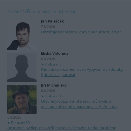
komentáře
nejnovější
nejčtenější
Jan Palaščák
7.8.2026
Ohrožuje nedostatek vody budoucnost jádra?
Eliška Vidomus
6.8.2026
Diskuse: 8
Klimatická krize není over. Vyzýváme vládu, aby
ji přestala ignorovat
Jiří Michalisko
6.8.2026
Diskuse: 16
Otevřený dopis ministerstvu průmyslu a
obchodu ohledně sanace odvalu Heřmanice
5.8.2026
Diskuse: 39
Dostupné bydlení nevyřeší jen nová výstavba. Česko musí lépe