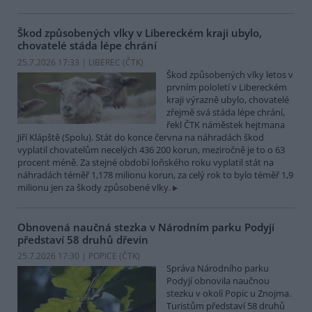
Škod způsobených vlky v Libereckém kraji ubylo,
chovatelé stáda lépe chrání
25.7.2026 17:33 | LIBEREC (
ČTK
)
Škod způsobených vlky letos v
prvním pololetí v Libereckém
kraji výrazně ubylo, chovatelé
zřejmě svá stáda lépe chrání,
řekl ČTK náměstek hejtmana
Jiří Klápště (Spolu). Stát do konce června na náhradách škod
vyplatil chovatelům necelých 436 200 korun, meziročně je to o 63
procent méně. Za stejné období loňského roku vyplatil stát na
náhradách téměř 1,178 milionu korun, za celý rok to bylo téměř 1,9
milionu jen za škody způsobené vlky.
Obnovená naučná stezka v Národním parku Podyjí
představí 58 druhů dřevin
25.7.2026 17:30 | POPICE (
ČTK
)
Správa Národního parku
Podyjí obnovila naučnou
stezku v okolí Popic u Znojma.
Turistům představí 58 druhů