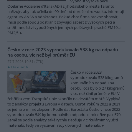
vypnout vysoké pece.
Ocelárně Acciaierie d’Italia (ADI) z jihoitalského města Taranto
nařizuje, aby tak učinila do 90 dnů od doručení rozsudku, informují
agentury ANSA a Adnkronos. Pokud chce firma provoz obnovit,
musí podle soudu odstranit zbývající azbest z vysokých pecí a
snížit množství vypuštěných jemných polétavých prachů PM10 a
PM2,5.
Česko v roce 2023 vyprodukovalo 538 kg na odpadu
na osobu, víc než byl průměr EU
27.7.2026 19:51 (
ČTK
)
Diskuse: 6
Česko v roce 2023
vyprodukovalo 538 kilogramů
komunálního odpadu na
osobu, což bylo o 27 kilogramů
více, než činil průměr v EU. V
žebříčku zemí Evropské unie skončilo na devátém místě. Vyplývá
to z analýzy projektu Evropa v datech. Oproti rokům 2022 a 2021
se jedná o mírné zlepšení. Podle dat Eurostatu Česko v roce 2022
vyprodukovalo 549 kg komunálního odpadu, o rok dříve pak 570.
Země se podle analýzy také rychle zlepšuje v cirkulárním využití
materiálů, tedy ve využívání recyklovaných materiálů.