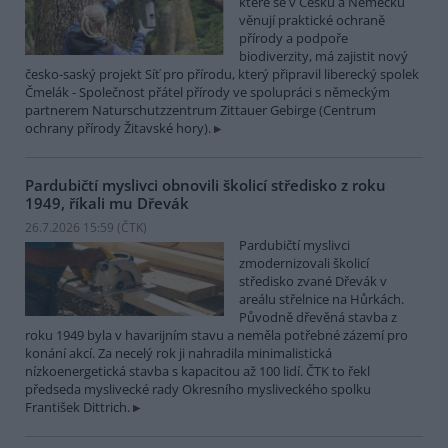
které se v Česku a Německu
věnují praktické ochraně
přírody a podpoře
biodiverzity, má zajistit nový
česko-saský projekt Síť pro přírodu, který připravil liberecký spolek
Čmelák - Společnost přátel přírody ve spolupráci s německým
partnerem Naturschutzzentrum Zittauer Gebirge (Centrum
ochrany přírody Žitavské hory).
Pardubičtí myslivci obnovili školicí středisko z roku
1949, říkali mu Dřevák
26.7.2026 15:59 (
ČTK
)
Pardubičtí myslivci
zmodernizovali školicí
středisko zvané Dřevák v
areálu střelnice na Hůrkách.
Původně dřevěná stavba z
roku 1949 byla v havarijním stavu a neměla potřebné zázemí pro
konání akcí. Za necelý rok ji nahradila minimalistická
nízkoenergetická stavba s kapacitou až 100 lidí. ČTK to řekl
předseda myslivecké rady Okresního mysliveckého spolku
František Dittrich.