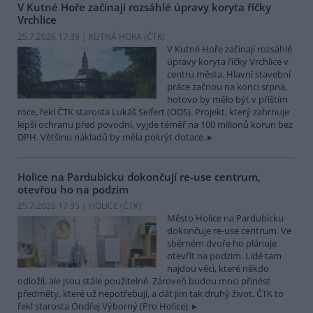
V Kutné Hoře začínají rozsáhlé úpravy koryta říčky
Vrchlice
25.7.2026 17:39 | KUTNÁ HORA (
ČTK
)
V Kutné Hoře začínají rozsáhlé
úpravy koryta říčky Vrchlice v
centru města. Hlavní stavební
práce začnou na konci srpna,
hotovo by mělo být v příštím
roce, řekl ČTK starosta Lukáš Seifert (ODS). Projekt, který zahrnuje
lepší ochranu před povodní, vyjde téměř na 100 milionů korun bez
DPH. Většinu nákladů by měla pokrýt dotace.
Holice na Pardubicku dokončují re-use centrum,
otevřou ho na podzim
25.7.2026 17:35 | HOLICE (
ČTK
)
Město Holice na Pardubicku
dokončuje re-use centrum. Ve
sběrném dvoře ho plánuje
otevřít na podzim. Lidé tam
najdou věci, které někdo
odložil, ale jsou stále použitelné. Zároveň budou moci přinést
předměty, které už nepotřebují, a dát jim tak druhý život. ČTK to
řekl starosta Ondřej Výborný (Pro Holice).