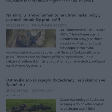
Novinářům to sdělila mluvčí magistrátu Monika Danková.
Na silnici u Trhové Kamenice na Chrudimsku přibyly
pachové ohradníky proti zvěři
25.7.2026 17:10 | TRHOVÁ KAMENICE (
ČTK
)
Na kilometrovém úseku silnice
I/37 u Trhové Kamenice na
Chrudimsku přibyly pachové
ohradníky. Mají odradit zvěř
od vstupu na vozovku,
vyplývá z tiskové zprávy společnosti Generali Česká pojišťovna.
Jejich účinnost chce pojišťovna příští rok vyhodnotit. Podle
některých odborníků mají tato opatření sporné výsledky, zvířata si
na ně časem zvyknou.
Ostravská zoo se zapojila do záchrany ibisů skalních ve
Španělsku
25.7.2026 17:00 | OSTRAVA (
ČTK
)
Diskuse: 1
Ostravská zoologická zahrada
se zapojila do nového projektu
na záchranu ptáků ibisů