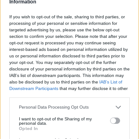
Information
týdny. Novinářům to řekl ředitel zooparku Vít Lukáš, podle kterého
jde o první výstavu kudlanek v Česku.
If you wish to opt-out of the sale, sharing to third parties, or
processing of your personal or sensitive information for
Zoo Ostrava odchovává čtyři mláďata vzácných oslů
targeted advertising by us, please use the below opt-out
onagerů
section to confirm your selection. Please note that after your
26.7.2026 01:16 | OSTRAVA (
ČTK
)
opt-out request is processed you may continue seeing
Zoo Ostrava odchovává čtyři
interest-based ads based on personal information utilized by
mláďata vzácných oslů
us or personal information disclosed to third parties prior to
onagerů. Jde o nejohroženější
your opt-out. You may separately opt-out of the further
poddruh divokého asijského
osla. V zahradě žije
disclosure of your personal information by third parties on the
dvanáctičlenné stádo, které je tak nejpočetnější v Evropě.
IAB’s list of downstream participants. This information may
Novinářům to sdělila mluvčí zahrady Šárka Nováková. V přírodě se
also be disclosed by us to third parties on the
IAB’s List of
vyskytuje jen okolo 1200 jedinců tohoto kriticky ohroženého
Downstream Participants
that may further disclose it to other
zvířete.
third parties.
Personal Data Processing Opt Outs
Polička na Svitavsku staví v Liboháji pietní místo na
bývalém popravišti
I want to opt-out of the Sharing of my
26.7.2026 00:36 | POLIČKA (
ČTK
)
personal data.
Diskuse: 17
Opted In
V lesoparku Liboháj v Poličce
na Svitavsku začalo město