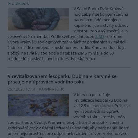
Diskuse: 6
V Safari Parku Dvůr Králové
nad Labem se koncem června
narodilo mládě medojeda
kapského. Jde o čtvrtý odchov
v historii zoo a výjimečný je i v
celosvětovém měřítku. Podle světové databáze
ZIMS
se kromě
Dvora Králové v zoologických zahradách za posledních 12 měsíců
žádné mládě medojeda kapského nenarodilo. Chov medojedů je
složitý, na světě v zoo podle databáze ZIMS nyní žije do 60
medojedů kapských, uvedla dnes dvorská zoo.
V revitalizovaném lesoparku Dubina v Karviné se
pracuje na úpravách vodního toku
25.7.2026 17:14 | KARVINÁ (
ČTK
)
V Karviná pokračuje
revitalizace lesoparku Dubina
za 12,5 milionu korun. Práce se
nyní soustředí na úpravu
vodního toku, které by měly
zpomalit odtok vody. Proměna lesoparku má přispět k lepšímu
zadržování vody v území i oživení zeleně tak, aby park nabídl lidem
příjemnější prostředí pro odpočinek i aktivní trávení volného času.