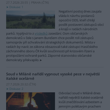
27.7.2026 20:55 | PRAHA (
ČTK
)
Diskuse: 1
Negativní postoj dnes zaujala
vláda k návrhu poslanců
opoziční ODS, kteří chtějí
posílit postavení zástupců obcí
a krajů v radách národních
parků. Vyplývá to z
výsledků
zasedání. Osm občanských
demokratů v čele s Janem Burešem chce posílit roli zástupců
samospráv při schvalování strategických dokumentů. Místa v
radách by navíc ze zákona obsazovali také zástupci Hasičského
záchranného sboru ČR kvůli součinnosti při krizovém řízení a
protipožární ochraně parků. Záporné stanovisko občanské
demokraty překvapilo.
Soud v Miláně nařídil vypnout vysoké pece v největší
italské ocelárně
27.7.2026 20:32 (
ČTK
)
Diskuse: 2
Odvolací soud v Miláně dnes
nařídil největší italské ocelárně
kvůli znečišťování azbestem a
jemným polétavým prachem