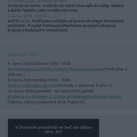
11. května 2026 |
Vrchlabí do toho!
Vrchlabí do toho!: Vrchlabí do toho! chce vyhrát volby. Nabízí
Lukáše Teplého jako nového starostu
7. května 2026 |
ASITIS s.r.o.
ASITIS s.r.o.: Podřipsko zahájilo přípravu strategie klimatické
odolnosti. Projekt Pathways2Resilience propojil adaptaci
krajiny s budoucími investicemi.
kalendář akcí
8. srpna 2026 (sobota) 14:00 - 15:00
Komentované prohlídky výstavy Rostlinná Odysea
(Přednášky a
diskuse, )
9. srpna 2026 (neděle) 10:00 - 16:00
Oslava Světového dne lvů
(Festivaly a slavnosti, Praha 7 )
10. srpna 2026 (pondělí) - 14. srpna 2026 (pátek)
Hrajeme si v Pralese - 2. turnus příměstského letního tábora
(Tábory, výlety a pobytové akce, Praha 19 )