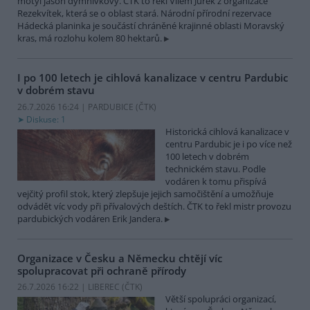
motýl jasoň dymnivkový. ČTK to řekl Vilém Jurek z organizace
Rezekvítek, která se o oblast stará. Národní přírodní rezervace
Hádecká planinka je součástí chráněné krajinné oblasti Moravský
kras, má rozlohu kolem 80 hektarů.
I po 100 letech je cihlová kanalizace v centru Pardubic
v dobrém stavu
26.7.2026 16:24 | PARDUBICE (
ČTK
)
Diskuse: 1
Historická cihlová kanalizace v
centru Pardubic je i po více než
100 letech v dobrém
technickém stavu. Podle
vodáren k tomu přispívá
vejčitý profil stok, který zlepšuje jejich samočištění a umožňuje
odvádět víc vody při přívalových deštích. ČTK to řekl mistr provozu
pardubických vodáren Erik Jandera.
Organizace v Česku a Německu chtějí víc
spolupracovat při ochraně přírody
26.7.2026 16:22 | LIBEREC (
ČTK
)
Větší spolupráci organizací,