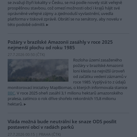
se zvažují čtyři lokality v Česku, se má podle novely stát veřejně
prospěšnou stavbou, což omezí možnosti obcí i krajů hájit své
oprávněné veřejné zájmy a zjednoduší vyvlastnění, uvedla
platforma v tiskové zprávě. Obrátí se na senátory, aby novelu v
této podobě odmítli.
Požáry v brazilské Amazonii zasáhly v roce 2025
nejmenší plochu od roku 1985
27.7.2026 00:50 (
ČTK
)
Rozloha území zasaženého
požáry v brazilské Amazonii
loni klesla na nejnižší úroveň
od začátku vedení záznamů v
roce 1985. Vyplývá to z údajů
monitorovací iniciativy MapBiomas, o kterých informovala stanice
BBC
. V roce 2025 oheň zasáhl 3,1 milionu hektarů amazonského
pralesa, zatímco o rok dříve shořelo rekordních 15,8 milionu
hektarů.
Vláda možná bude neutrální ke snaze ODS posílit
postavení obcí v radách parků
27.7.2026 00:15 | PRAHA (
ČTK
)