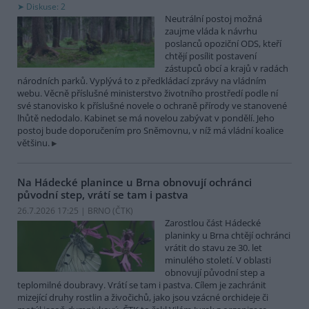
Diskuse: 2
Neutrální postoj možná
zaujme vláda k návrhu
poslanců opoziční ODS, kteří
chtějí posílit postavení
zástupců obcí a krajů v radách
národních parků. Vyplývá to z předkládací zprávy na vládním
webu. Věcně příslušné ministerstvo životního prostředí podle ní
své stanovisko k příslušné novele o ochraně přírody ve stanovené
lhůtě nedodalo. Kabinet se má novelou zabývat v pondělí. Jeho
postoj bude doporučením pro Sněmovnu, v níž má vládní koalice
většinu.
Na Hádecké planince u Brna obnovují ochránci
původní step, vrátí se tam i pastva
26.7.2026 17:25 | BRNO (
ČTK
)
Zarostlou část Hádecké
planinky u Brna chtějí ochránci
vrátit do stavu ze 30. let
minulého století. V oblasti
obnovují původní step a
teplomilné doubravy. Vrátí se tam i pastva. Cílem je zachránit
mizející druhy rostlin a živočichů, jako jsou vzácné orchideje či