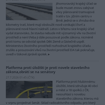
Jihomoravský krajský úřad se
bude muset znovu zabývat
vlivy plánované tramvajové
tratě v tzv. jižním centru v
Brně. Jedná se o zhruba dva
kilometry tratí, které mají obsloužit nově vznikající čtvrť a
plánované nové hlavní nádraží. Letos v březnu sice krajský úřad
vydal stanovisko, že stavba nebude mít významný vliv na životní
prostředí a není třeba ji dále posuzovat podle zákona, nicméně
proti tomu se odvolal spolek Děti Země a částečně uspěl.
Ministerstvo životního prostředí rozhodnutí krajského úřadu
zrušilo a posuzování vlivů na životní prostředí EIA tak pokračuje,
uvedl v tiskové zprávě spolek.
Platforma proti úložišti je proti novele stavebního
zákona,obrátí se na senátory
27.7.2026 01:45 (
ČTK
)
Platforma proti hlubinnému
úložišti, která sdružuje 40 obcí
a měst a 18 spolků z ČR,
nesouhlasí s novelou
stavebního zákona, kterou má
v srpnu projednat Senát. Sklad radioaktivního odpadu, pro který