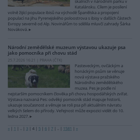
skalních v národním parku v
Katalánsku. Cílem je posílení
volně žijící populace ibisů na východě Španělska a propojení
populací na jihu Pyrenejského poloostrova s ibisy v dalších částech
Evropy severně od Alp. Novinářům to sdělila mluvčí zahrady Šárka
Nováková.
Národní zemědělské muzeum výstavou ukazuje psa
jako pomocníka při chovu stád
25.7.2026 16:21 | PRAHA (
ČTK
)
Pasteveckým, ovčáckým a
honáckým psům se věnuje
nová výstava pražského
Národního zemědělského
muzea. Pes je podle ní
nejstarším pomocníkem člověka při chovu hospodářských zvířat.
Výstava nazvaná Pes: odvěký pomocník stád mapuje historii,
ukazuje současnost a věnuje se roli psa při aktuálním návratu
velkých šelem do přírody. Veřejnost může expozici vidět do 10.
ledna 2027.
«
|
1
|
..
|
3
|
4
|
5
|
6
|
7
|
..
|
1581
|
»