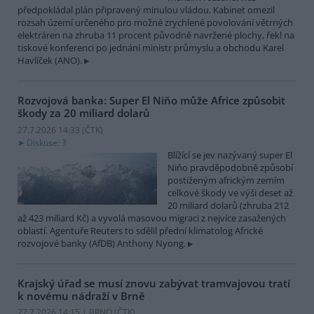
předpokládal plán připravený minulou vládou. Kabinet omezil
rozsah území určeného pro možné zrychlené povolování větrných
elektráren na zhruba 11 procent původně navržené plochy, řekl na
tiskové konferenci po jednání ministr průmyslu a obchodu Karel
Havlíček (ANO).
Rozvojová banka: Super El Niňo může Africe způsobit
škody za 20 miliard dolarů
27.7.2026 14:33 (
ČTK
)
Diskuse: 3
Blížící se jev nazývaný super El
Niňo pravděpodobně způsobí
postiženým africkým zemím
celkové škody ve výši deset až
20 miliard dolarů (zhruba 212
až 423 miliard Kč) a vyvolá masovou migraci z nejvíce zasažených
oblastí. Agentuře Reuters to sdělil přední klimatolog Africké
rozvojové banky (AfDB) Anthony Nyong.
Krajský úřad se musí znovu zabývat tramvajovou tratí
k novému nádraží v Brně
27.7.2026 14:15 | BRNO (
ČTK
)