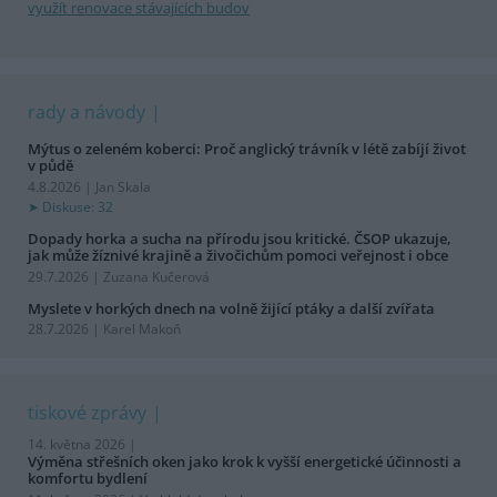
využít renovace stávajících budov
rady a návody
Mýtus o zeleném koberci: Proč anglický trávník v létě zabíjí život
v půdě
4.8.2026 | Jan Skala
Diskuse: 32
Dopady horka a sucha na přírodu jsou kritické. ČSOP ukazuje,
jak může žíznivé krajině a živočichům pomoci veřejnost i obce
29.7.2026 | Zuzana Kučerová
Myslete v horkých dnech na volně žijící ptáky a další zvířata
28.7.2026 | Karel Makoň
tiskové zprávy
14. května 2026 |
Výměna střešních oken jako krok k vyšší energetické účinnosti a
komfortu bydlení