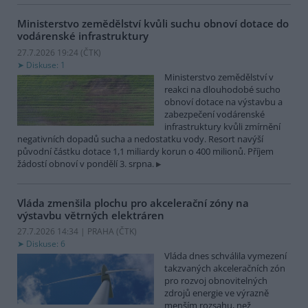
Ministerstvo zemědělství kvůli suchu obnoví dotace do
vodárenské infrastruktury
27.7.2026 19:24 (
ČTK
)
Diskuse: 1
Ministerstvo zemědělství v
reakci na dlouhodobé sucho
obnoví dotace na výstavbu a
zabezpečení vodárenské
infrastruktury kvůli zmírnění
negativních dopadů sucha a nedostatku vody. Resort navýší
původní částku dotace 1,1 miliardy korun o 400 milionů. Příjem
žádostí obnoví v pondělí 3. srpna.
Vláda zmenšila plochu pro akcelerační zóny na
výstavbu větrných elektráren
27.7.2026 14:34 | PRAHA (
ČTK
)
Diskuse: 6
Vláda dnes schválila vymezení
takzvaných akceleračních zón
pro rozvoj obnovitelných
zdrojů energie ve výrazně
menším rozsahu, než