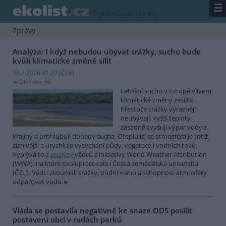
☰
/
zpravodajství
/
zprávy
Zprávy
Analýza: I když nebudou ubývat srážky, sucho bude
kvůli klimatické změně sílit
28.7.2026 01:22 (
ČTK
)
Diskuse: 50
Letošní sucho v Evropě vlivem
klimatické změny zesílilo.
Přestože srážky výrazněji
neubývají, vyšší teploty
zásadně zvyšují výpar vody z
krajiny a prohlubují dopady sucha. Oteplující se atmosféra je totiž
žíznivější a urychluje vysychání půdy, vegetace i vodních toků.
Vyplývá to z
analýzy
vědců z iniciativy World Weather Attribution
(WWA), na které spolupracovala i Česká zemědělská univerzita
(ČZU). Vědci zkoumali srážky, půdní vláhu a schopnost atmosféry
odpařovat vodu.
Vláda se postavila negativně ke snaze ODS posílit
postavení obcí v radách parků