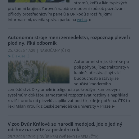
stromů, keřů a lián typických
pro tamní krajinu. Zároveň nabídne moderní způsob poznávání
přírody prostřednictvím panelů a QR kódů s rozšiřujícími
informacemi, uvedla správa parku na
webu
.
Autonomní stroje mění zemědělství, rozpoznají plevel i
plodiny, říká odborník
25.7.2026 17:29 | NABOČANY (
ČTK
)
Diskuse: 3
Autonomní stroje, které se po
poli pohybují bez traktoristy v
kabině, přestávají být vizí
budoucnosti a stávají se
součástí moderního
zemědělství. Díky umělé inteligenci a pokročilým kamerovým
systémům dokážou samostatně rozpoznávat rostliny a například
rozlišit úrodu od plevelů a aplikovat postřik, kde je potřeba. ČTK to
řekl Milan Kroulík z České zemědělské univerzity v Praze.
V zoo Dvůr Králové se narodil medojed, jde o jediný
odchov na světě za poslední rok
25.7.2026 17:19 | DVŮR KRÁLOVÉ NAD LABEM (
ČTK
)