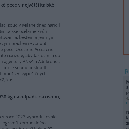
é pece v největší italské
ací soud v Miláně dnes nařídil
tší italské ocelárně kvůli
šťování azbestem a jemným
tavým prachem vypnout
é pece. Ocelárně Acciaierie
anto nařizuje, aby tak učinila do
jí agentury ANSA a Adnkronos.
í podle soudu odstranit
žit množství vypuštěných
M2,5.
M
a
p
538 kg na odpadu na osobu,
4
D
 v roce 2023 vyprodukovalo
k
kilogramů komunálního
ž
v
u na osobu, což bylo o 27