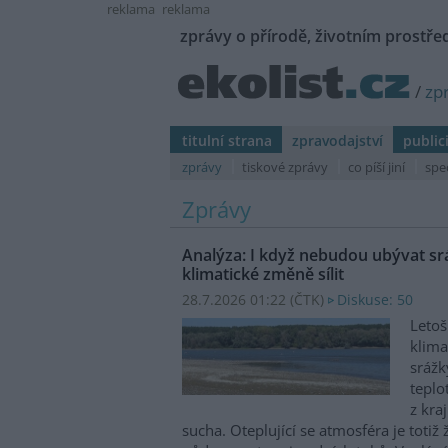
reklama
reklama
zprávy o přírodě, životním prostřed
/
zp
titulní strana
zpravodajství
public
zprávy
tiskové zprávy
co píší jiní
spe
Zprávy
Analýza: I když nebudou ubývat sr
klimatické změně sílit
28.7.2026 01:22 (
ČTK
)
Diskuse: 50
Letoš
klima
srážk
teplo
z kra
sucha. Oteplující se atmosféra je totiž 