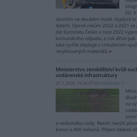
kilog
EU. V
skončilo na devátém místě. Vyplývá to
datech. Oproti rokům 2022 a 2021 se j
dat Eurostatu Česko v roce 2022 vypr
komunálního odpadu, o rok dříve pak 
také rychle zlepšuje v cirkulárním využ
recyklovaných materiálů.
Ministerstvo zemědělství kvůli su
vodárenské infrastruktury
27.7.2026 19:24 (
ČTK
)
Diskuse: 1
Minis
dlou
na vý
vodár
zmírn
a nedostatku vody. Resort navýší půvo
korun o 400 milionů. Příjem žádostí ob