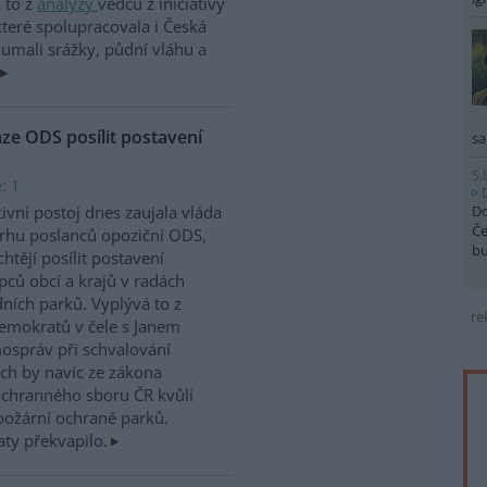
 to z
analýzy
vědců z iniciativy
teré spolupracovala i Česká
oumali srážky, půdní vláhu a
aze ODS posílit postavení
sa
5.
: 1
Do
ivní postoj dnes zaujala vláda
Če
rhu poslanců opoziční ODS,
b
chtějí posílit postavení
pců obcí a krajů v radách
ních parků. Vyplývá to z
re
mokratů v čele s Janem
mospráv při schvalování
ch by navíc ze zákona
áchranného sboru ČR kvůli
ipožární ochraně parků.
ty překvapilo.