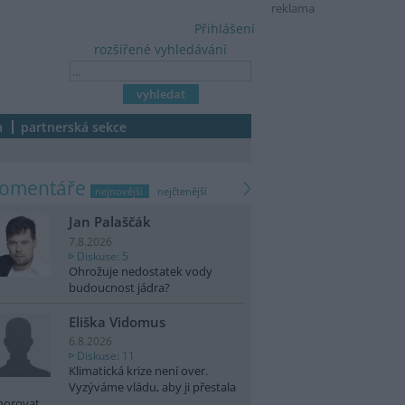
reklama
Přihlášení
rozšířené vyhledávání
a
partnerská sekce
komentáře
nejnovější
nejčtenější
Jan Palaščák
7.8.2026
Diskuse: 5
Ohrožuje nedostatek vody
budoucnost jádra?
Eliška Vidomus
6.8.2026
Diskuse: 11
Klimatická krize není over.
Vyzýváme vládu, aby ji přestala
norovat