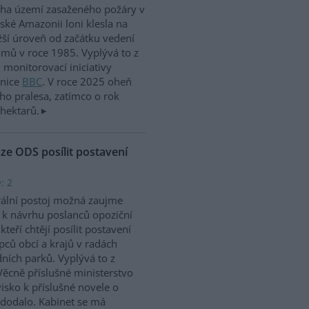
ha území zasaženého požáry v
lské Amazonii loni klesla na
žší úroveň od začátku vedení
mů v roce 1985. Vyplývá to z
 monitorovací iniciativy
anice
BBC
. V roce 2025 oheň
ho pralesa, zatímco o rok
 hektarů.
ze ODS posílit postavení
: 2
ální postoj možná zaujme
 k návrhu poslanců opoziční
kteří chtějí posílit postavení
pců obcí a krajů v radách
ních parků. Vyplývá to z
ěcně příslušné ministerstvo
visko k příslušné novele o
edodalo. Kabinet se má