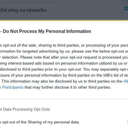
ační zóny na výstavbu
: 6
 dnes schválila vymezení
8
 -
Do Not Process My Personal Information
aných akceleračních zón pro
K
O
j obnovitelných zdrojů energie
to opt-out of the sale, sharing to third parties, or processing of your per
razně menším rozsahu, než
9
formation for targeted advertising by us, please use the below opt-out s
okládal plán připravený
O
r selection. Please note that after your opt-out request is processed y
ah území určeného pro možné
s
eing interest-based ads based on personal information utilized by us or
ren na zhruba 11 procent
disclosed to third parties prior to your opt-out. You may separately opt-
1
ové konferenci po jednání
(
losure of your personal information by third parties on the IAB’s list of
íček (ANO).
H
. This information may also be disclosed by us to third parties on the
IA
p
Participants
that may further disclose it to other third parties.
a
že Africe způsobit škody za
l Data Processing Opt Outs
cí se jev nazývaný super El Niňo
děpodobně způsobí
o opt-out of the Sharing of my personal data.
iženým africkým zemím