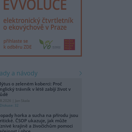
rady a návody
ýtus o zeleném koberci: Proč
nglický trávník v létě zabíjí život v
ůdě
.8.2026 | Jan Skala
Diskuse: 32
opady horka a sucha na přírodu jsou
ritické. ČSOP ukazuje, jak může
íznivé krajině a živočichům pomoci
eřejnost i obce