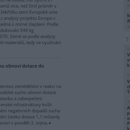
ramů více, než činil průměr v
2
 žebříčku zemí Evropské unie
M
 z analýzy projektu Evropa v
ž
edná o mírné zlepšení. Podle
2
odukovalo 549 kg
570. Země se podle analýzy
ití materiálů, tedy ve využívání
1
V
v
k
chu obnoví dotace do
1
V
terstvo zemědělství v reakci na
c
T
hodobé sucho obnoví dotace
stavbu a zabezpečení
7
enské infrastruktury kvůli
A
ění negativních dopadů sucha
p
dní částku dotace 1,1 miliardy
o
noví v pondělí 3. srpna.
P
k