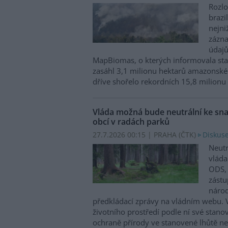
Rozlo
brazi
nejni
zázna
údajů
MapBiomas, o kterých informovala st
zasáhl 3,1 milionu hektarů amazonské
dříve shořelo rekordních 15,8 milionu
Vláda možná bude neutrální ke sna
obcí v radách parků
27.7.2026 00:15 | PRAHA (
ČTK
)
Diskuse
Neutr
vláda
ODS, 
zástu
národ
předkládací zprávy na vládním webu. V
životního prostředí podle ní své stano
ochraně přírody ve stanovené lhůtě n