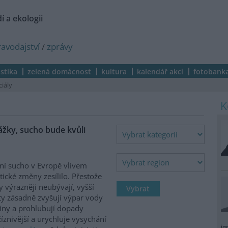
í a ekologii
ravodajství
/
zprávy
istika
zelená domácnost
kultura
kalendář akcí
fotobank
ciály
ážky, sucho bude kvůli
ní sucho v Evropě vlivem
tické změny zesílilo. Přestože
y výrazněji neubývají, vyšší
ty zásadně zvyšují výpar vody
jiny a prohlubují dopady
žíznivější a urychluje vysychání
ig