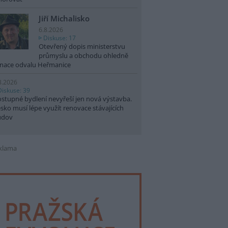
Jiří Michalisko
6.8.2026
Diskuse: 17
Otevřený dopis ministerstvu
průmyslu a obchodu ohledně
nace odvalu Heřmanice
8.2026
Diskuse: 39
stupné bydlení nevyřeší jen nová výstavba.
sko musí lépe využít renovace stávajících
udov
klama