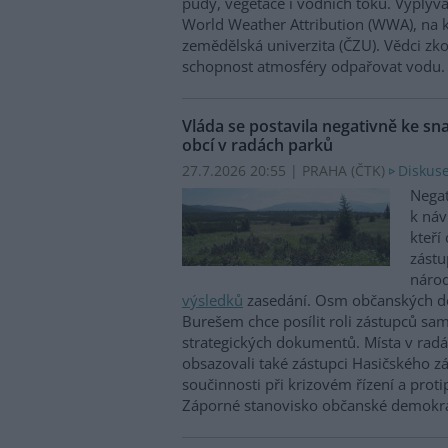
půdy, vegetace i vodních toků. Vyplývá
World Weather Attribution (WWA), na k
zemědělská univerzita (ČZU). Vědci zk
schopnost atmosféry odpařovat vodu.
Vláda se postavila negativně ke sn
obcí v radách parků
27.7.2026 20:55 | PRAHA (
ČTK
)
Diskuse
Negat
k náv
kteří 
zástu
národ
výsledků
zasedání. Osm občanských de
Burešem chce posílit roli zástupců sa
strategických dokumentů. Místa v radá
obsazovali také zástupci Hasičského z
součinnosti při krizovém řízení a prot
Záporné stanovisko občanské demokra