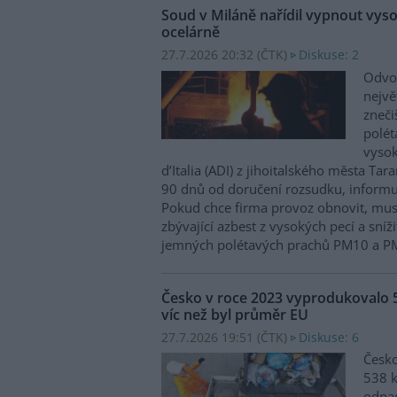
Soud v Miláně nařídil vypnout vysok
ocelárně
27.7.2026 20:32 (
ČTK
)
Diskuse: 2
Odvol
nejvě
zneči
polé
vysok
d’Italia (ADI) z jihoitalského města Tar
90 dnů od doručení rozsudku, informu
Pokud chce firma provoz obnovit, mus
zbývající azbest z vysokých pecí a sní
jemných polétavých prachů PM10 a P
Česko v roce 2023 vyprodukovalo 
víc než byl průměr EU
27.7.2026 19:51 (
ČTK
)
Diskuse: 6
Česko
538 
odpad