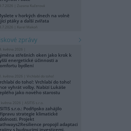
9.7.2026 | Zuzana Kučerová
yslete v horkých dnech na volně
ijící ptáky a další zvířata
8.7.2026 | Karel Makoň
tiskové zprávy
4. května 2026 |
ýměna střešních oken jako krok k
yšší energetické účinnosti a
omfortu bydlení
1. května 2026 |
Vrchlabí do toho!
rchlabí do toho!: Vrchlabí do toho!
hce vyhrát volby. Nabízí Lukáše
eplého jako nového starostu
. května 2026 |
ASITIS s.r.o.
SITIS s.r.o.: Podřipsko zahájilo
řípravu strategie klimatické
dolnosti. Projekt
athways2Resilience propojil adaptaci
rajiny s budoucími investicemi.