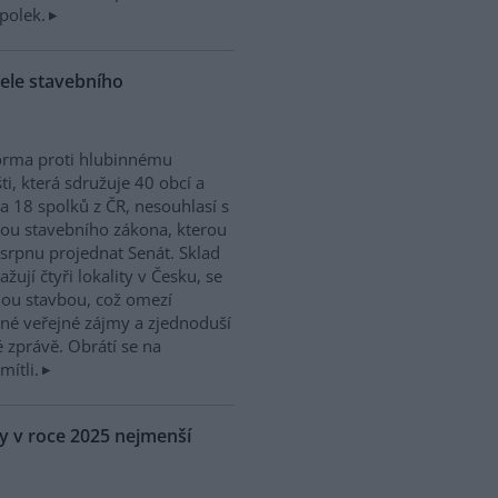
spolek.
ovele stavebního
orma proti hlubinnému
šti, která sdružuje 40 obcí a
a 18 spolků z ČR, nesouhlasí s
ou stavebního zákona, kterou
srpnu projednat Senát. Sklad
žují čtyři lokality v Česku, se
nou stavbou, což omezí
ěné veřejné zájmy a zjednoduší
é zprávě. Obrátí se na
ítli.
y v roce 2025 nejmenší