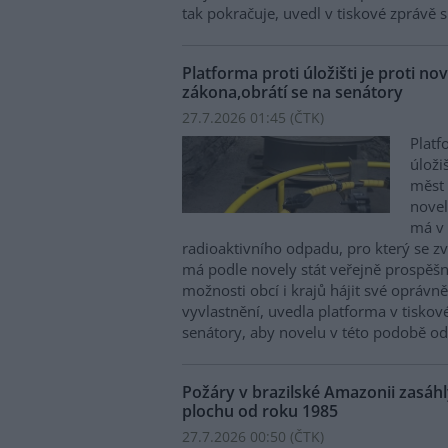
tak pokračuje, uvedl v tiskové zprávě 
Platforma proti úložišti je proti n
zákona,obrátí se na senátory
27.7.2026 01:45 (
ČTK
)
Platf
úloži
měst 
novel
má v 
radioaktivního odpadu, pro který se zva
má podle novely stát veřejně prospěš
možnosti obcí i krajů hájit své oprávn
vyvlastnění, uvedla platforma v tiskov
senátory, aby novelu v této podobě odm
Požáry v brazilské Amazonii zasáhl
plochu od roku 1985
27.7.2026 00:50 (
ČTK
)