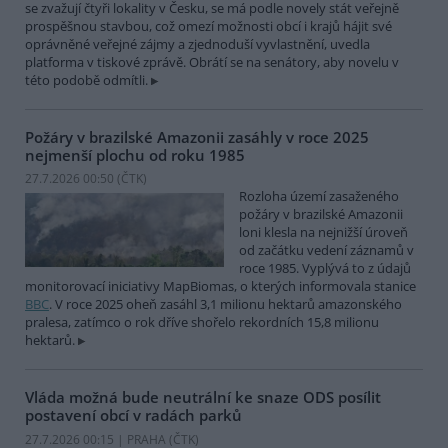
se zvažují čtyři lokality v Česku, se má podle novely stát veřejně
prospěšnou stavbou, což omezí možnosti obcí i krajů hájit své
oprávněné veřejné zájmy a zjednoduší vyvlastnění, uvedla
platforma v tiskové zprávě. Obrátí se na senátory, aby novelu v
této podobě odmítli.
Požáry v brazilské Amazonii zasáhly v roce 2025
nejmenší plochu od roku 1985
27.7.2026 00:50 (
ČTK
)
Rozloha území zasaženého
požáry v brazilské Amazonii
loni klesla na nejnižší úroveň
od začátku vedení záznamů v
roce 1985. Vyplývá to z údajů
monitorovací iniciativy MapBiomas, o kterých informovala stanice
BBC
. V roce 2025 oheň zasáhl 3,1 milionu hektarů amazonského
pralesa, zatímco o rok dříve shořelo rekordních 15,8 milionu
hektarů.
Vláda možná bude neutrální ke snaze ODS posílit
postavení obcí v radách parků
27.7.2026 00:15 | PRAHA (
ČTK
)