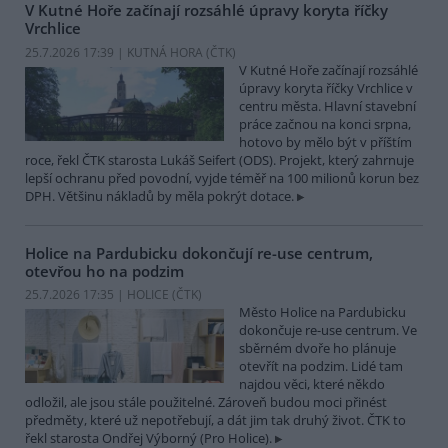
V Kutné Hoře začínají rozsáhlé úpravy koryta říčky
Vrchlice
25.7.2026 17:39 | KUTNÁ HORA (
ČTK
)
V Kutné Hoře začínají rozsáhlé
úpravy koryta říčky Vrchlice v
centru města. Hlavní stavební
práce začnou na konci srpna,
hotovo by mělo být v příštím
roce, řekl ČTK starosta Lukáš Seifert (ODS). Projekt, který zahrnuje
lepší ochranu před povodní, vyjde téměř na 100 milionů korun bez
DPH. Většinu nákladů by měla pokrýt dotace.
Holice na Pardubicku dokončují re-use centrum,
otevřou ho na podzim
25.7.2026 17:35 | HOLICE (
ČTK
)
Město Holice na Pardubicku
dokončuje re-use centrum. Ve
sběrném dvoře ho plánuje
otevřít na podzim. Lidé tam
najdou věci, které někdo
odložil, ale jsou stále použitelné. Zároveň budou moci přinést
předměty, které už nepotřebují, a dát jim tak druhý život. ČTK to
řekl starosta Ondřej Výborný (Pro Holice).