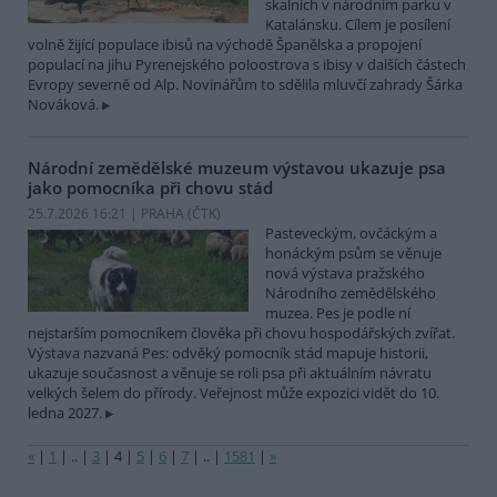
skalních v národním parku v
Katalánsku. Cílem je posílení
volně žijící populace ibisů na východě Španělska a propojení
populací na jihu Pyrenejského poloostrova s ibisy v dalších částech
Evropy severně od Alp. Novinářům to sdělila mluvčí zahrady Šárka
Nováková.
Národní zemědělské muzeum výstavou ukazuje psa
jako pomocníka při chovu stád
25.7.2026 16:21 | PRAHA (
ČTK
)
Pasteveckým, ovčáckým a
honáckým psům se věnuje
nová výstava pražského
Národního zemědělského
muzea. Pes je podle ní
nejstarším pomocníkem člověka při chovu hospodářských zvířat.
Výstava nazvaná Pes: odvěký pomocník stád mapuje historii,
ukazuje současnost a věnuje se roli psa při aktuálním návratu
velkých šelem do přírody. Veřejnost může expozici vidět do 10.
ledna 2027.
«
|
1
|
..
|
3
|
4
|
5
|
6
|
7
|
..
|
1581
|
»