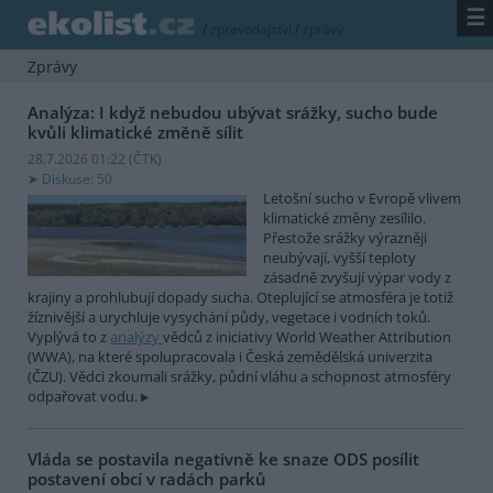
☰
/
zpravodajství
/
zprávy
Zprávy
Analýza: I když nebudou ubývat srážky, sucho bude
kvůli klimatické změně sílit
28.7.2026 01:22 (
ČTK
)
Diskuse: 50
Letošní sucho v Evropě vlivem
klimatické změny zesílilo.
Přestože srážky výrazněji
neubývají, vyšší teploty
zásadně zvyšují výpar vody z
krajiny a prohlubují dopady sucha. Oteplující se atmosféra je totiž
žíznivější a urychluje vysychání půdy, vegetace i vodních toků.
Vyplývá to z
analýzy
vědců z iniciativy World Weather Attribution
(WWA), na které spolupracovala i Česká zemědělská univerzita
(ČZU). Vědci zkoumali srážky, půdní vláhu a schopnost atmosféry
odpařovat vodu.
Vláda se postavila negativně ke snaze ODS posílit
postavení obcí v radách parků