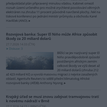
předpokládal plán připravený minulou vládou. Kabinet omezil
rozsah území určeného pro možné zrychlené povolování větrných
elektráren na zhruba 11 procent původně navržené plochy, řekl na
tiskové konferenci po jednání ministr průmyslu a obchodu Karel
Havlíček (ANO).
Rozvojová banka: Super El Niňo může Africe způsobit
škody za 20 miliard dolarů
27.7.2026 14:33 (
ČTK
)
Diskuse: 3
Blížící se jev nazývaný super El
Niňo pravděpodobně způsobí
postiženým africkým zemím
celkové škody ve výši deset až
20 miliard dolarů (zhruba 212
až 423 miliard Kč) a vyvolá masovou migraci z nejvíce zasažených
oblastí. Agentuře Reuters to sdělil přední klimatolog Africké
rozvojové banky (AfDB) Anthony Nyong.
Krajský úřad se musí znovu zabývat tramvajovou tratí
k novému nádraží v Brně
27.7.2026 14:15 | BRNO (
ČTK
)