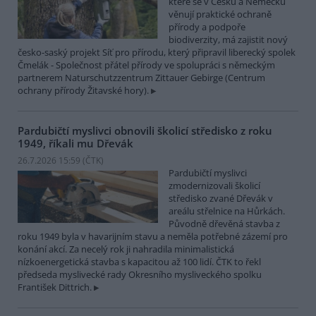
které se v Česku a Německu
věnují praktické ochraně
přírody a podpoře
biodiverzity, má zajistit nový
česko-saský projekt Síť pro přírodu, který připravil liberecký spolek
Čmelák - Společnost přátel přírody ve spolupráci s německým
partnerem Naturschutzzentrum Zittauer Gebirge (Centrum
ochrany přírody Žitavské hory).
Pardubičtí myslivci obnovili školicí středisko z roku
1949, říkali mu Dřevák
26.7.2026 15:59 (
ČTK
)
Pardubičtí myslivci
zmodernizovali školicí
středisko zvané Dřevák v
areálu střelnice na Hůrkách.
Původně dřevěná stavba z
roku 1949 byla v havarijním stavu a neměla potřebné zázemí pro
konání akcí. Za necelý rok ji nahradila minimalistická
nízkoenergetická stavba s kapacitou až 100 lidí. ČTK to řekl
předseda myslivecké rady Okresního mysliveckého spolku
František Dittrich.