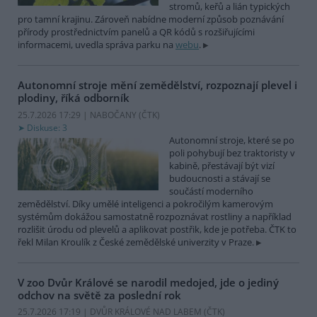
stromů, keřů a lián typických
pro tamní krajinu. Zároveň nabídne moderní způsob poznávání
přírody prostřednictvím panelů a QR kódů s rozšiřujícími
informacemi, uvedla správa parku na
webu
.
Autonomní stroje mění zemědělství, rozpoznají plevel i
plodiny, říká odborník
25.7.2026 17:29 | NABOČANY (
ČTK
)
Diskuse: 3
Autonomní stroje, které se po
poli pohybují bez traktoristy v
kabině, přestávají být vizí
budoucnosti a stávají se
součástí moderního
zemědělství. Díky umělé inteligenci a pokročilým kamerovým
systémům dokážou samostatně rozpoznávat rostliny a například
rozlišit úrodu od plevelů a aplikovat postřik, kde je potřeba. ČTK to
řekl Milan Kroulík z České zemědělské univerzity v Praze.
V zoo Dvůr Králové se narodil medojed, jde o jediný
odchov na světě za poslední rok
25.7.2026 17:19 | DVŮR KRÁLOVÉ NAD LABEM (
ČTK
)