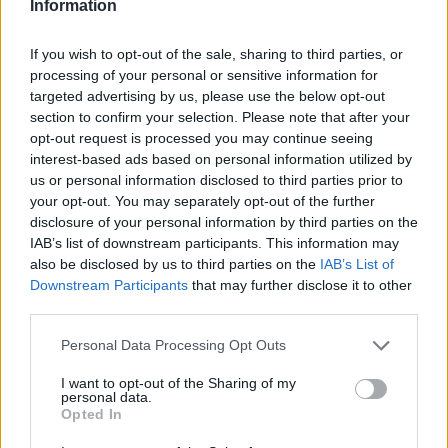
Information
týdny. Novinářům to řekl ředitel zooparku Vít Lukáš, podle kterého
jde o první výstavu kudlanek v Česku.
If you wish to opt-out of the sale, sharing to third parties, or
processing of your personal or sensitive information for
Zoo Ostrava odchovává čtyři mláďata vzácných oslů
targeted advertising by us, please use the below opt-out
onagerů
section to confirm your selection. Please note that after your
26.7.2026 01:16 | OSTRAVA (
ČTK
)
opt-out request is processed you may continue seeing
Zoo Ostrava odchovává čtyři
interest-based ads based on personal information utilized by
mláďata vzácných oslů
us or personal information disclosed to third parties prior to
onagerů. Jde o nejohroženější
your opt-out. You may separately opt-out of the further
poddruh divokého asijského
osla. V zahradě žije
disclosure of your personal information by third parties on the
dvanáctičlenné stádo, které je tak nejpočetnější v Evropě.
IAB’s list of downstream participants. This information may
Novinářům to sdělila mluvčí zahrady Šárka Nováková. V přírodě se
also be disclosed by us to third parties on the
IAB’s List of
vyskytuje jen okolo 1200 jedinců tohoto kriticky ohroženého
Downstream Participants
that may further disclose it to other
zvířete.
third parties.
Personal Data Processing Opt Outs
Polička na Svitavsku staví v Liboháji pietní místo na
bývalém popravišti
I want to opt-out of the Sharing of my
26.7.2026 00:36 | POLIČKA (
ČTK
)
personal data.
Diskuse: 17
Opted In
V lesoparku Liboháj v Poličce
na Svitavsku začalo město