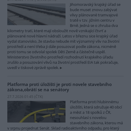
Jihomoravský krajský úřad se
bude muset znovu zabývat
vlivy plánované tramvajové
tratě v tzv. jižním centru v
Brně. Jedná se o zhruba dva
kilometry tratí, které mají obsloužit nově vznikající čtvrť a
plánované nové hlavní nádraží. Letos v březnu sice krajský úřad
vydal stanovisko, že stavba nebude mít významný vliv na životní
prostředí a není třeba ji dále posuzovat podle zákona, nicméně
proti tomu se odvolal spolek Děti Země a částečně uspěl.
Ministerstvo životního prostředí rozhodnutí krajského úřadu
zrušilo a posuzování vlivů na životní prostředí EIA tak pokračuje,
uvedl v tiskové zprávě spolek.
Platforma proti úložišti je proti novele stavebního
zákona,obrátí se na senátory
27.7.2026 01:45 (
ČTK
)
Platforma proti hlubinnému
úložišti, která sdružuje 40 obcí
a měst a 18 spolků z ČR,
nesouhlasí s novelou
stavebního zákona, kterou má
v srpnu projednat Senát. Sklad radioaktivního odpadu, pro který