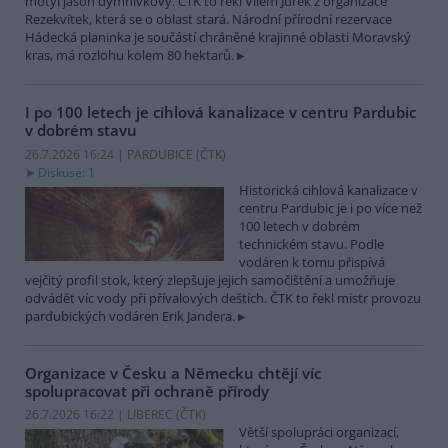
motýl jasoň dymnivkový. ČTK to řekl Vilém Jurek z organizace
Rezekvítek, která se o oblast stará. Národní přírodní rezervace
Hádecká planinka je součástí chráněné krajinné oblasti Moravský
kras, má rozlohu kolem 80 hektarů.
I po 100 letech je cihlová kanalizace v centru Pardubic
v dobrém stavu
26.7.2026 16:24 | PARDUBICE (
ČTK
)
Diskuse: 1
Historická cihlová kanalizace v
centru Pardubic je i po více než
100 letech v dobrém
technickém stavu. Podle
vodáren k tomu přispívá
vejčitý profil stok, který zlepšuje jejich samočištění a umožňuje
odvádět víc vody při přívalových deštích. ČTK to řekl mistr provozu
pardubických vodáren Erik Jandera.
Organizace v Česku a Německu chtějí víc
spolupracovat při ochraně přírody
26.7.2026 16:22 | LIBEREC (
ČTK
)
Větší spolupráci organizací,