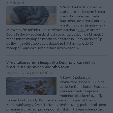
Diskuse: 6
V Safari Parku Dvůr Králové
nad Labem se koncem června
narodilo mládě medojeda
kapského. Jde o čtvrtý odchov
v historii zoo a výjimečný je i v
celosvětovém měřítku. Podle světové databáze
ZIMS
se kromě
Dvora Králové v zoologických zahradách za posledních 12 měsíců
žádné mládě medojeda kapského nenarodilo. Chov medojedů je
složitý, na světě v zoo podle databáze ZIMS nyní žije do 60
medojedů kapských, uvedla dnes dvorská zoo.
V revitalizovaném lesoparku Dubina v Karviné se
pracuje na úpravách vodního toku
25.7.2026 17:14 | KARVINÁ (
ČTK
)
V Karviná pokračuje
revitalizace lesoparku Dubina
za 12,5 milionu korun. Práce se
nyní soustředí na úpravu
vodního toku, které by měly
zpomalit odtok vody. Proměna lesoparku má přispět k lepšímu
zadržování vody v území i oživení zeleně tak, aby park nabídl lidem
příjemnější prostředí pro odpočinek i aktivní trávení volného času.