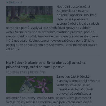
Diskuse: 2
Neutrální postoj možná
zaujme vláda k návrhu
poslanců opoziční ODS, kteří
chtějí posílit postavení
zástupců obcí a krajů v radách
národních parků. Vyplývá to z předkládací zprávy na vládním
webu. Věcně příslušné ministerstvo životního prostředí podle ní
své stanovisko k příslušné novele o ochraně přírody ve stanovené
lhůtě nedodalo. Kabinet se má novelou zabývat v pondělí. Jeho
postoj bude doporučením pro Sněmovnu, v níž má vládní koalice
většinu.
Na Hádecké planince u Brna obnovují ochránci
původní step, vrátí se tam i pastva
26.7.2026 17:25 | BRNO (
ČTK
)
Zarostlou část Hádecké
planinky u Brna chtějí ochránci
vrátit do stavu ze 30. let
minulého století. V oblasti
obnovují původní step a
teplomilné doubravy. Vrátí se tam i pastva. Cílem je zachránit
mizející druhy rostlin a živočichů, jako jsou vzácné orchideje či