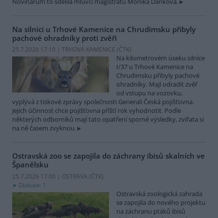
Novinářům to sdělila mluvčí magistrátu Monika Danková.
Na silnici u Trhové Kamenice na Chrudimsku přibyly
pachové ohradníky proti zvěři
25.7.2026 17:10 | TRHOVÁ KAMENICE (
ČTK
)
Na kilometrovém úseku silnice
I/37 u Trhové Kamenice na
Chrudimsku přibyly pachové
ohradníky. Mají odradit zvěř
od vstupu na vozovku,
vyplývá z tiskové zprávy společnosti Generali Česká pojišťovna.
Jejich účinnost chce pojišťovna příští rok vyhodnotit. Podle
některých odborníků mají tato opatření sporné výsledky, zvířata si
na ně časem zvyknou.
Ostravská zoo se zapojila do záchrany ibisů skalních ve
Španělsku
25.7.2026 17:00 | OSTRAVA (
ČTK
)
Diskuse: 1
Ostravská zoologická zahrada
se zapojila do nového projektu
na záchranu ptáků ibisů