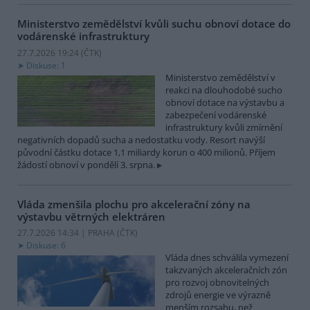
Ministerstvo zemědělství kvůli suchu obnoví dotace do
vodárenské infrastruktury
27.7.2026 19:24 (
ČTK
)
Diskuse: 1
Ministerstvo zemědělství v
reakci na dlouhodobé sucho
obnoví dotace na výstavbu a
zabezpečení vodárenské
infrastruktury kvůli zmírnění
negativních dopadů sucha a nedostatku vody. Resort navýší
původní částku dotace 1,1 miliardy korun o 400 milionů. Příjem
žádostí obnoví v pondělí 3. srpna.
Vláda zmenšila plochu pro akcelerační zóny na
výstavbu větrných elektráren
27.7.2026 14:34 | PRAHA (
ČTK
)
Diskuse: 6
Vláda dnes schválila vymezení
takzvaných akceleračních zón
pro rozvoj obnovitelných
zdrojů energie ve výrazně
menším rozsahu, než