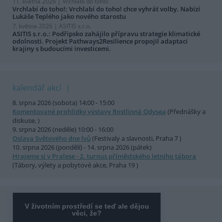
11. května 2026 |
Vrchlabí do toho!
Vrchlabí do toho!: Vrchlabí do toho! chce vyhrát volby. Nabízí
Lukáše Teplého jako nového starostu
7. května 2026 |
ASITIS s.r.o.
ASITIS s.r.o.: Podřipsko zahájilo přípravu strategie klimatické
odolnosti. Projekt Pathways2Resilience propojil adaptaci
krajiny s budoucími investicemi.
kalendář akcí
8. srpna 2026 (sobota) 14:00 - 15:00
Komentované prohlídky výstavy Rostlinná Odysea
(Přednášky a
diskuse, )
9. srpna 2026 (neděle) 10:00 - 16:00
Oslava Světového dne lvů
(Festivaly a slavnosti, Praha 7 )
10. srpna 2026 (pondělí) - 14. srpna 2026 (pátek)
Hrajeme si v Pralese - 2. turnus příměstského letního tábora
(Tábory, výlety a pobytové akce, Praha 19 )