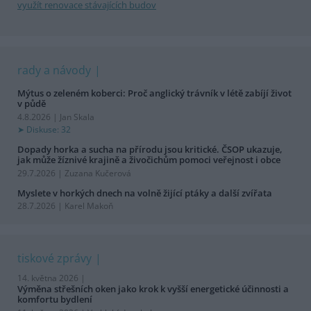
využít renovace stávajících budov
rady a návody
Mýtus o zeleném koberci: Proč anglický trávník v létě zabíjí život
v půdě
4.8.2026 | Jan Skala
Diskuse: 32
Dopady horka a sucha na přírodu jsou kritické. ČSOP ukazuje,
jak může žíznivé krajině a živočichům pomoci veřejnost i obce
29.7.2026 | Zuzana Kučerová
Myslete v horkých dnech na volně žijící ptáky a další zvířata
28.7.2026 | Karel Makoň
tiskové zprávy
14. května 2026 |
Výměna střešních oken jako krok k vyšší energetické účinnosti a
komfortu bydlení