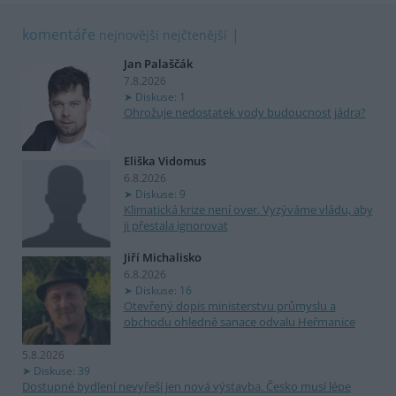
komentáře
nejnovější
nejčtenější
Jan Palaščák
7.8.2026
Diskuse: 1
Ohrožuje nedostatek vody budoucnost jádra?
Eliška Vidomus
6.8.2026
Diskuse: 9
Klimatická krize není over. Vyzýváme vládu, aby
ji přestala ignorovat
Jiří Michalisko
6.8.2026
Diskuse: 16
Otevřený dopis ministerstvu průmyslu a
obchodu ohledně sanace odvalu Heřmanice
5.8.2026
Diskuse: 39
Dostupné bydlení nevyřeší jen nová výstavba. Česko musí lépe