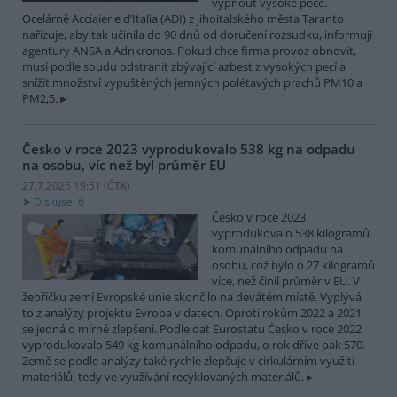
vypnout vysoké pece.
Ocelárně Acciaierie d’Italia (ADI) z jihoitalského města Taranto
nařizuje, aby tak učinila do 90 dnů od doručení rozsudku, informují
agentury ANSA a Adnkronos. Pokud chce firma provoz obnovit,
musí podle soudu odstranit zbývající azbest z vysokých pecí a
snížit množství vypuštěných jemných polétavých prachů PM10 a
PM2,5.
Česko v roce 2023 vyprodukovalo 538 kg na odpadu
na osobu, víc než byl průměr EU
27.7.2026 19:51 (
ČTK
)
Diskuse: 6
Česko v roce 2023
vyprodukovalo 538 kilogramů
komunálního odpadu na
osobu, což bylo o 27 kilogramů
více, než činil průměr v EU. V
žebříčku zemí Evropské unie skončilo na devátém místě. Vyplývá
to z analýzy projektu Evropa v datech. Oproti rokům 2022 a 2021
se jedná o mírné zlepšení. Podle dat Eurostatu Česko v roce 2022
vyprodukovalo 549 kg komunálního odpadu, o rok dříve pak 570.
Země se podle analýzy také rychle zlepšuje v cirkulárním využití
materiálů, tedy ve využívání recyklovaných materiálů.