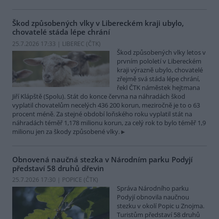
Škod způsobených vlky v Libereckém kraji ubylo,
chovatelé stáda lépe chrání
25.7.2026 17:33 | LIBEREC (
ČTK
)
Škod způsobených vlky letos v
prvním pololetí v Libereckém
kraji výrazně ubylo, chovatelé
zřejmě svá stáda lépe chrání,
řekl ČTK náměstek hejtmana
Jiří Klápště (Spolu). Stát do konce června na náhradách škod
vyplatil chovatelům necelých 436 200 korun, meziročně je to o 63
procent méně. Za stejné období loňského roku vyplatil stát na
náhradách téměř 1,178 milionu korun, za celý rok to bylo téměř 1,9
milionu jen za škody způsobené vlky.
Obnovená naučná stezka v Národním parku Podyjí
představí 58 druhů dřevin
25.7.2026 17:30 | POPICE (
ČTK
)
Správa Národního parku
Podyjí obnovila naučnou
stezku v okolí Popic u Znojma.
Turistům představí 58 druhů