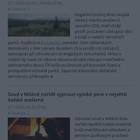
27.7.2026 20:55 | PRAHA (
ČTK
)
Diskuse: 1
Negativní postoj dnes zaujala
vláda k návrhu poslanců
opoziční ODS, kteří chtějí
posílit postavení zástupců obcí
a krajů v radách národních
parků. Vyplývá to z
výsledků
zasedání. Osm občanských
demokratů v čele s Janem Burešem chce posílit roli zástupců
samospráv při schvalování strategických dokumentů. Místa v
radách by navíc ze zákona obsazovali také zástupci Hasičského
záchranného sboru ČR kvůli součinnosti při krizovém řízení a
protipožární ochraně parků. Záporné stanovisko občanské
demokraty překvapilo.
Soud v Miláně nařídil vypnout vysoké pece v největší
italské ocelárně
27.7.2026 20:32 (
ČTK
)
Diskuse: 2
Odvolací soud v Miláně dnes
nařídil největší italské ocelárně
kvůli znečišťování azbestem a
jemným polétavým prachem