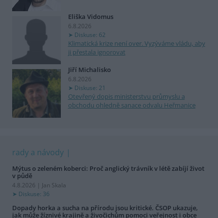
Eliška Vidomus
6.8.2026
Diskuse: 62
Klimatická krize není over. Vyzýváme vládu, aby
ji přestala ignorovat
Jiří Michalisko
6.8.2026
Diskuse: 21
Otevřený dopis ministerstvu průmyslu a
obchodu ohledně sanace odvalu Heřmanice
rady a návody
Mýtus o zeleném koberci: Proč anglický trávník v létě zabíjí život
v půdě
4.8.2026 | Jan Skala
Diskuse: 36
Dopady horka a sucha na přírodu jsou kritické. ČSOP ukazuje,
jak může žíznivé krajině a živočichům pomoci veřejnost i obce