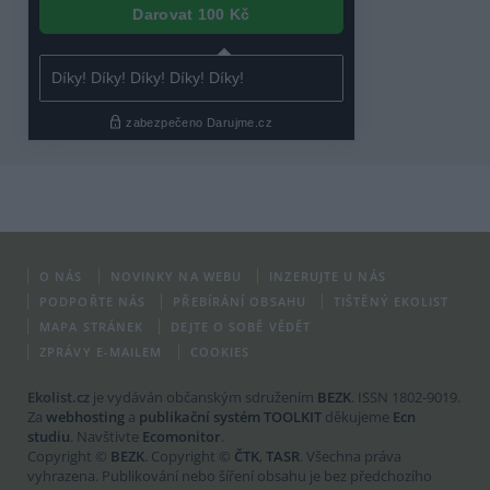
O NÁS
NOVINKY NA WEBU
INZERUJTE U NÁS
PODPOŘTE NÁS
PŘEBÍRÁNÍ OBSAHU
TIŠTĚNÝ EKOLIST
MAPA STRÁNEK
DEJTE O SOBĚ VĚDĚT
ZPRÁVY E-MAILEM
COOKIES
Ekolist.cz
je vydáván občanským sdružením
BEZK
. ISSN 1802-9019.
Za
webhosting
a
publikační systém TOOLKIT
děkujeme
Ecn
studiu
. Navštivte
Ecomonitor
.
Copyright ©
BEZK
. Copyright ©
ČTK
,
TASR
. Všechna práva
vyhrazena. Publikování nebo šíření obsahu je bez předchozího