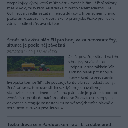
znepokojivý vývoj, který může vést k rozsáhlejšímu šíření nákazy
mezi divokými zvířaty. Australská ministryně zemědělství Julie
Collinsová uvedla, že zatím nejsou důkazy o hromadném úhynu
ptáků ani o zasažení drůbežářského průmyslu. Riziko pro lidské
zdraví podle ní zůstává nízké.
Senát má akční plán EU pro hnojiva za nedostatečný,
situace je podle něj závažná
29.7.2026 14:59 | PRAHA (
ČTK
)
Senát považuje situaci na trhu
s hnojivy za závažnou.
Podporuje sice základní cíle
akčního plánu pro hnojiva,
který v květnu představila
Evropská komise (EK), ale považuje tento plán za nedostatečný.
Senátoři se na tom usnesli dnes, když projednávali svoje
stanovisko ke zmíněnému akčnímu plánu. Unijní plán má podpořit
zemědělce, posílit domácí produkci a snížit závislost Evropy na
dovozech a reaguje na nestabilitu na světových trzích hlavně v
souvislosti s válkou proti Íránu.
Těžba dřeva se v Pardubickém kraji blíží době před