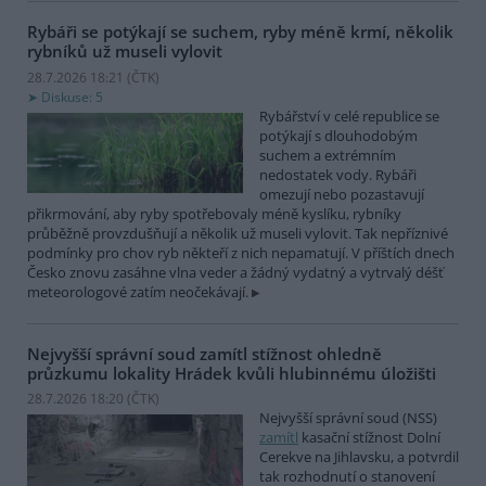
Rybáři se potýkají se suchem, ryby méně krmí, několik
rybníků už museli vylovit
28.7.2026 18:21 (
ČTK
)
Diskuse: 5
Rybářství v celé republice se
potýkají s dlouhodobým
suchem a extrémním
nedostatek vody. Rybáři
omezují nebo pozastavují
přikrmování, aby ryby spotřebovaly méně kyslíku, rybníky
průběžně provzdušňují a několik už museli vylovit. Tak nepříznivé
podmínky pro chov ryb někteří z nich nepamatují. V příštích dnech
Česko znovu zasáhne vlna veder a žádný vydatný a vytrvalý déšť
meteorologové zatím neočekávají.
Nejvyšší správní soud zamítl stížnost ohledně
průzkumu lokality Hrádek kvůli hlubinnému úložišti
28.7.2026 18:20 (
ČTK
)
Nejvyšší správní soud (NSS)
zamítl
kasační stížnost Dolní
Cerekve na Jihlavsku, a potvrdil
tak rozhodnutí o stanovení