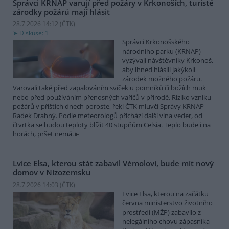
Správci KRNAP varují před požáry v Krkonoších, turisté
zárodky požárů mají hlásit
28.7.2026 14:12 (
ČTK
)
Diskuse: 1
Správci Krkonošského
národního parku (KRNAP)
vyzývají návštěvníky Krkonoš,
aby ihned hlásili jakýkoli
zárodek možného požáru.
Varovali také před zapalováním svíček u pomníků či božích muk
nebo před používáním přenosných vařičů v přírodě. Riziko vzniku
požárů v příštích dnech poroste, řekl ČTK mluvčí Správy KRNAP
Radek Drahný. Podle meteorologů přichází další vlna veder, od
čtvrtka se budou teploty blížit 40 stupňům Celsia. Teplo bude i na
horách, pršet nemá.
Lvice Elsa, kterou stát zabavil Vémolovi, bude mít nový
domov v Nizozemsku
28.7.2026 14:03 (
ČTK
)
Lvice Elsa, kterou na začátku
června ministerstvo životního
prostředí (MŽP) zabavilo z
nelegálního chovu zápasníka