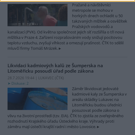
Pražané a návštěvníci
metropole se mohou v
horkých dnech ochladit u 50
takzvaných mlžítek a osvěžítek
Pražských vodovodů a
kanalizací (PVK). Od května společnost jejich síť rozšířila o tři nová
mlžítka v Praze 4. Zařízení rozprašováním vody snižují pocitovou
teplotu vzduchu, zvyšují vlhkost a omezují prašnost. ČTK to sdělil
mluvčí firmy Tomáš Mrázek.
Likvidaci kadmiových kalů ze Šumperska na
Litoměřicku posoudí úřad podle zákona
28.7.2026 19:44 | LUKAVEC (
ČTK
)
Diskuse: 2
Záměr likvidovat jedovaté
kadmiové kaly ze Šumperska v
areálu skládky Lukavec na
Litoměřicku budou úředníci
posuzovat podle zákona o
vlivu na životní prostředí (tzv. EIA). ČTK to zjistila ze zveřejněného
rozhodnutí Krajského úřadu Ústeckého kraje. Výhrady proti
záměru mají ústečtí krajští radní i město Lovosice.