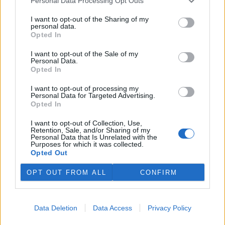
Personal Data Processing Opt Outs
přepravu snížit. Evropský předpis začne platit 12. srpna.
I want to opt-out of the Sharing of my
personal data.
Opted In
Nový projekt, na kterém se podílí ČZU, má pomoci
chránit stáda před útoky vlků
I want to opt-out of the Sale of my
29.7.2026 01:32 (
ČTK
)
Personal Data.
Diskuse: 27
Opted In
Nový projekt SmartSheep by
mohl pomoci lépe chránit
I want to opt-out of processing my
stáda zvířat před útoky vlků.
Personal Data for Targeted Advertising.
SmartSheep má za cíl získat
Opted In
spolehlivá data o tom, která
preventivní opatření skutečně fungují a za jakých podmínek jsou
I want to opt-out of Collection, Use,
nejúčinnější. Výzkum kombinuje terénní experimenty, monitoring
Retention, Sale, and/or Sharing of my
Personal Data that Is Unrelated with the
pomocí fotopastí, telemetrická data, dotazníková šetření mezi
Purposes for which it was collected.
chovateli i moderní genetické analýzy. Odborníci na základě těchto
Opted Out
informací vyhodnotí účinnost jednotlivých metod ochrany stád,
informovala Fakulta tropického zemědělství České zemědělské
OPT OUT FROM ALL
CONFIRM
univerzity v Praze.
V Praze přibyla tři nová mlžítka k ochlazení, zařízení je
Data Deletion
Data Access
Privacy Policy
nyní 50
28.7.2026 20:32 | PRAHA (
ČTK
)