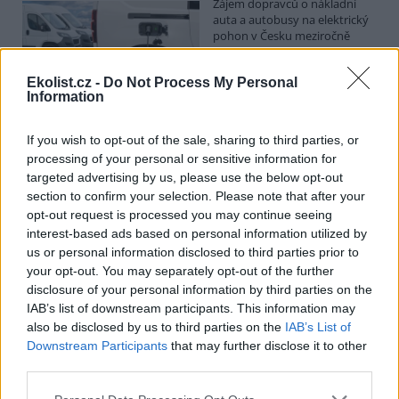
Zájem dopravců o nákladní
auta a autobusy na elektrický
pohon v Česku meziročně
roste, ale pomaleji, než je
průměr Evropské unie. U
Ekolist.cz -
Do Not Process My Personal
takzvaných lehkých užitkových vozidel, kam spadají dodávky a
Information
nákladní auta do 3,5 tuny, byl růst větší než průměr EU. V analýze
to uvedlo Centrum dopravního výzkumu, které vychází z dat
Evropského sdružení výrobců automobilů.
If you wish to opt-out of the sale, sharing to third parties, or
processing of your personal or sensitive information for
targeted advertising by us, please use the below opt-out
E-shopy očekávají s nařízením EU větší náklady,
section to confirm your selection. Please note that after your
nevyloučily krátkodobé zdražení
opt-out request is processed you may continue seeing
29.7.2026 10:20 (
ČTK
)
interest-based ads based on personal information utilized by
Diskuse: 4
E-shopy očekávají vyšší
us or personal information disclosed to third parties prior to
náklady na nové obaly,
your opt-out. You may separately opt-out of the further
technologie a úpravy logistiky
disclosure of your personal information by third parties on the
kvůli nařízení Evropské unie,
IAB’s list of downstream participants. This information may
které má omezit množství
also be disclosed by us to third parties on the
IAB’s List of
obalového a odpadového materiálu. ČTK to řekli zástupci e-
Downstream Participants
that may further disclose it to other
commerce. Krátkodobě by se náklady podle nich mohly
promítnout do cen zboží nebo do poplatků za balné, zvýšit by se
third parties.
mohla administrativní zátěž pro e-shopy. Z dlouhodobého hlediska
však investice do nových obalů a technologií může náklady na