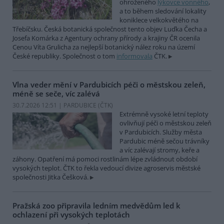
ohroženého
lýkovce vonného
,
a to během sledování lokality
koniklece velkokvětého na
Třebíčsku. Česká botanická společnost tento objev Luďka Čecha a
Josefa Komárka z Agentury ochrany přírody a krajiny ČR ocenila
Cenou Víta Grulicha za nejlepší botanický nález roku na území
České republiky. Společnost o tom
informovala
ČTK.
Vlna veder mění v Pardubicích péči o městskou zeleň,
méně se seče, víc zalévá
30.7.2026 12:51 | PARDUBICE (
ČTK
)
Extrémně vysoké letní teploty
ovlivňují péči o městskou zeleň
v Pardubicích. Služby města
Pardubic méně sečou trávníky
a víc zalévají stromy, keře a
záhony. Opatření má pomoci rostlinám lépe zvládnout období
vysokých teplot. ČTK to řekla vedoucí divize agroservis městské
společnosti Jitka Češková.
Pražská zoo připravila ledním medvědům led k
ochlazení při vysokých teplotách