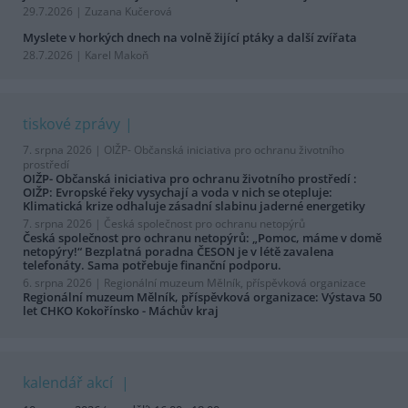
29.7.2026 | Zuzana Kučerová
Myslete v horkých dnech na volně žijící ptáky a další zvířata
28.7.2026 | Karel Makoň
tiskové zprávy
7. srpna 2026 |
OIŽP- Občanská iniciativa pro ochranu životního
prostředí
OIŽP- Občanská iniciativa pro ochranu životního prostředí :
OIŽP: Evropské řeky vysychají a voda v nich se otepluje:
Klimatická krize odhaluje zásadní slabinu jaderné energetiky
7. srpna 2026 |
Česká společnost pro ochranu netopýrů
Česká společnost pro ochranu netopýrů: „Pomoc, máme v domě
netopýry!“ Bezplatná poradna ČESON je v létě zavalena
telefonáty. Sama potřebuje finanční podporu.
6. srpna 2026 |
Regionální muzeum Mělník, příspěvková organizace
Regionální muzeum Mělník, příspěvková organizace: Výstava 50
let CHKO Kokořínsko - Máchův kraj
kalendář akcí