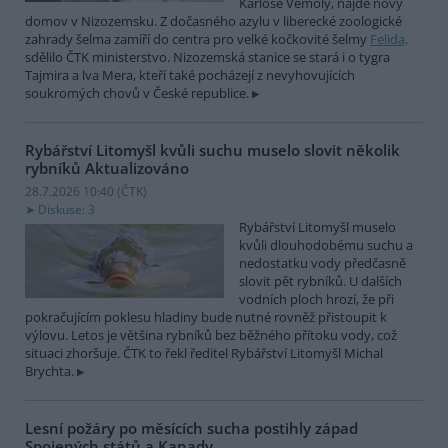
Karlose Vémoly, najde nový
domov v Nizozemsku. Z dočasného azylu v liberecké zoologické
zahrady šelma zamíří do centra pro velké kočkovité šelmy
Felida,
sdělilo ČTK ministerstvo. Nizozemská stanice se stará i o tygra
Tajmira a lva Mera, kteří také pocházejí z nevyhovujících
soukromých chovů v České republice.
Rybářství Litomyšl kvůli suchu muselo slovit několik
rybníků
Aktualizováno
28.7.2026 10:40 (
ČTK
)
Diskuse: 3
Rybářství Litomyšl muselo
kvůli dlouhodobému suchu a
nedostatku vody předčasně
slovit pět rybníků. U dalších
vodních ploch hrozí, že při
pokračujícím poklesu hladiny bude nutné rovněž přistoupit k
výlovu. Letos je většina rybníků bez běžného přítoku vody, což
situaci zhoršuje. ČTK to řekl ředitel Rybářství Litomyšl Michal
Brychta.
Lesní požáry po měsících sucha postihly západ
Spojených států a Kanady