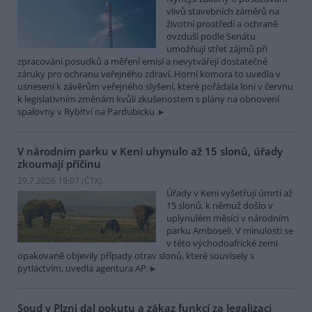
vlivů stavebních záměrů na
životní prostředí a ochraně
ovzduší podle Senátu
umožňují střet zájmů při
zpracování posudků a měření emisí a nevytvářejí dostatečné
záruky pro ochranu veřejného zdraví. Horní komora to uvedla v
usnesení k závěrům veřejného slyšení, které pořádala loni v červnu
k legislativním změnám kvůli zkušenostem s plány na obnovení
spalovny v Rybitví na Pardubicku.
V národním parku v Keni uhynulo až 15 slonů, úřady
zkoumají příčinu
29.7.2026 19:07 (
ČTK
)
Úřady v Keni vyšetřují úmrtí až
15 slonů, k němuž došlo v
uplynulém měsíci v národním
parku Amboseli. V minulosti se
v této východoafrické zemi
opakovaně objevily případy otrav slonů, které souvisely s
pytláctvím, uvedla agentura AP.
Soud v Plzni dal pokutu a zákaz funkcí za legalizaci