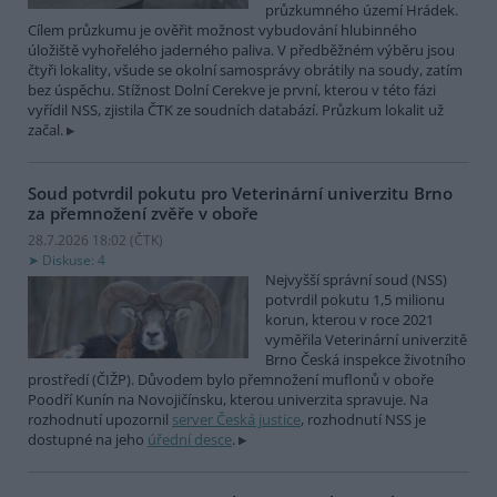
průzkumného území Hrádek.
Cílem průzkumu je ověřit možnost vybudování hlubinného
úložiště vyhořelého jaderného paliva. V předběžném výběru jsou
čtyři lokality, všude se okolní samosprávy obrátily na soudy, zatím
bez úspěchu. Stížnost Dolní Cerekve je první, kterou v této fázi
vyřídil NSS, zjistila ČTK ze soudních databází. Průzkum lokalit už
začal.
Soud potvrdil pokutu pro Veterinární univerzitu Brno
za přemnožení zvěře v oboře
28.7.2026 18:02 (
ČTK
)
Diskuse: 4
Nejvyšší správní soud (NSS)
potvrdil pokutu 1,5 milionu
korun, kterou v roce 2021
vyměřila Veterinární univerzitě
Brno Česká inspekce životního
prostředí (ČIŽP). Důvodem bylo přemnožení muflonů v oboře
Poodří Kunín na Novojičínsku, kterou univerzita spravuje. Na
rozhodnutí upozornil
server Česká justice
, rozhodnutí NSS je
dostupné na jeho
úřední desce
.