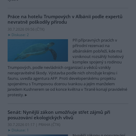
Práce na hotelu Trumpových v Albánii podle expertů
nevratně poškodily přírodu
30.7.2026 09:56 (
ČTK
)
Diskuse: 2
Při přípravných pracích v
přírodní rezervaci na
albánském pobřeží, kde má
vzniknout rozsáhlý hotelový
komplex spojený s rodinou
Trumpových, podle nevládních organizací a vědců vznikly
nenapravitelné škody. Výstavba podle nich ohrožuje krajinu i
faunu, uvedla agentura AFP. Proti developerskému projektu
spojenému s Trumpovou dcerou Ivankou a jejím manželem
Jaredem Kushnerem se od konce května v Tiraně konají pravidelné
protesty.
Senát: Nynější zákon umožňuje střet zájmů při
posuzování ekologických vlivů
30.7.2026 01:17 | PRAHA (
ČTK
)
Diskuse: 1
Nynější zákony o posuzování