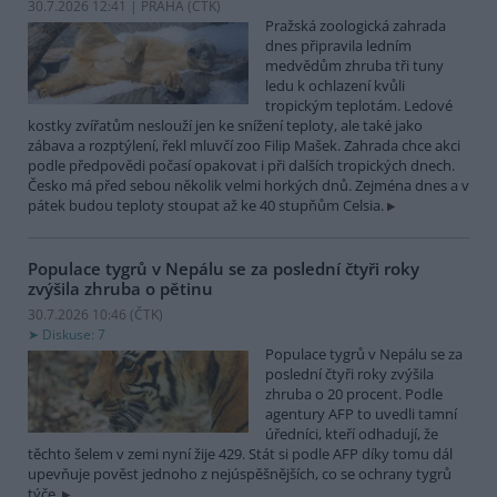
30.7.2026 12:41 | PRAHA (
ČTK
)
Pražská zoologická zahrada
dnes připravila ledním
medvědům zhruba tři tuny
ledu k ochlazení kvůli
tropickým teplotám. Ledové
kostky zvířatům neslouží jen ke snížení teploty, ale také jako
zábava a rozptýlení, řekl mluvčí zoo Filip Mašek. Zahrada chce akci
podle předpovědi počasí opakovat i při dalších tropických dnech.
Česko má před sebou několik velmi horkých dnů. Zejména dnes a v
pátek budou teploty stoupat až ke 40 stupňům Celsia.
Populace tygrů v Nepálu se za poslední čtyři roky
zvýšila zhruba o pětinu
30.7.2026 10:46 (
ČTK
)
Diskuse: 7
Populace tygrů v Nepálu se za
poslední čtyři roky zvýšila
zhruba o 20 procent. Podle
agentury AFP to uvedli tamní
úředníci, kteří odhadují, že
těchto šelem v zemi nyní žije 429. Stát si podle AFP díky tomu dál
upevňuje pověst jednoho z nejúspěšnějších, co se ochrany tygrů
týče.