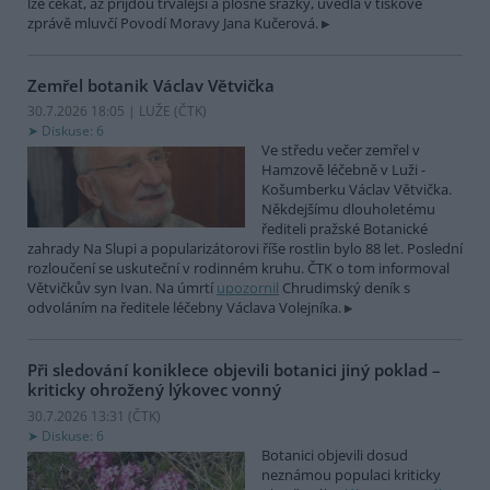
lze čekat, až přijdou trvalejší a plošné srážky, uvedla v tiskové
zprávě mluvčí Povodí Moravy Jana Kučerová.
Zemřel botanik Václav Větvička
30.7.2026 18:05 | LUŽE (
ČTK
)
Diskuse: 6
Ve středu večer zemřel v
Hamzově léčebně v Luži -
Košumberku Václav Větvička.
Někdejšímu dlouholetému
řediteli pražské Botanické
zahrady Na Slupi a popularizátorovi říše rostlin bylo 88 let. Poslední
rozloučení se uskuteční v rodinném kruhu. ČTK o tom informoval
Větvičkův syn Ivan. Na úmrtí
upozornil
Chrudimský deník s
odvoláním na ředitele léčebny Václava Volejníka.
Při sledování koniklece objevili botanici jiný poklad –
kriticky ohrožený lýkovec vonný
30.7.2026 13:31 (
ČTK
)
Diskuse: 6
Botanici objevili dosud
neznámou populaci kriticky