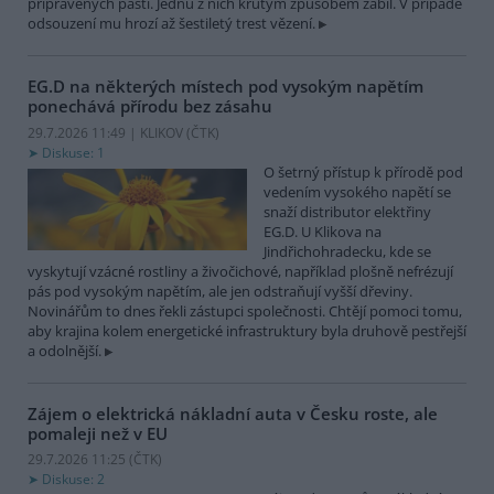
připravených pastí. Jednu z nich krutým způsobem zabil. V případě
odsouzení mu hrozí až šestiletý trest vězení.
EG.D na některých místech pod vysokým napětím
ponechává přírodu bez zásahu
29.7.2026 11:49 | KLIKOV (
ČTK
)
Diskuse: 1
O šetrný přístup k přírodě pod
vedením vysokého napětí se
snaží distributor elektřiny
EG.D. U Klikova na
Jindřichohradecku, kde se
vyskytují vzácné rostliny a živočichové, například plošně nefrézují
pás pod vysokým napětím, ale jen odstraňují vyšší dřeviny.
Novinářům to dnes řekli zástupci společnosti. Chtějí pomoci tomu,
aby krajina kolem energetické infrastruktury byla druhově pestřejší
a odolnější.
Zájem o elektrická nákladní auta v Česku roste, ale
pomaleji než v EU
29.7.2026 11:25 (
ČTK
)
Diskuse: 2