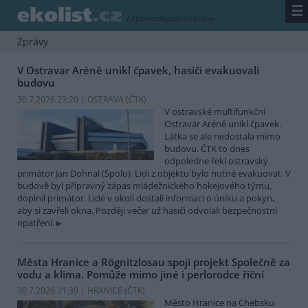
☰
/
zpravodajství
/
zprávy
Zprávy
V Ostravar Aréně unikl čpavek, hasiči evakuovali
budovu
30.7.2026 23:20 | OSTRAVA (
ČTK
)
V ostravské multifunkční
Ostravar Aréně unikl čpavek.
Látka se ale nedostala mimo
budovu. ČTK to dnes
odpoledne řekl ostravský
primátor Jan Dohnal (Spolu). Lidi z objektu bylo nutné evakuovat. V
budově byl přípravný zápas mládežnického hokejového týmu,
doplnil primátor. Lidé v okolí dostali informaci o úniku a pokyn,
aby si zavřeli okna. Později večer už hasiči odvolali bezpečnostní
opatření.
Města Hranice a Rögnitzlosau spojí projekt Společně za
vodu a klima. Pomůže mimo jiné i perlorodce říční
30.7.2026 21:39 | HRANICE (
ČTK
)
Město Hranice na Chebsku