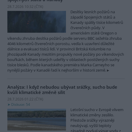
28.7.2026 10:32 (
ČTK
)
Desítky lesních požárů na
západě Spojených států a
Kanady spálily tisíce kilometrů
čtverečních půdy. V
americkém státě Oregon o
víkendu zhruba desítka požárů podle serveru BBC sežehla zhruba
4046 kilometrů čtverečních porostu, vedla k uzavření důležité
dálnice a evakuaci tisíců lidí. V provincii Britská Kolumbie na
jihozápadě Kanady mezitím propukly nové požáry po víkendových
bouřkách, během kterých udeřily v oblastech postižených suchy
tisíce blesků. Podle kanadského premiéra Marka Carneyho se
nynější požáry v Kanadě řadí k nejhorším v historii země.
Analýza: I když nebudou ubývat srážky, sucho bude
kvůli klimatické změně sílit
28.7.2026 01:22 (
ČTK
)
Diskuse: 54
Letošní sucho v Evropě vlivem
klimatické změny zesílilo.
Přestože srážky výrazněji
neubývají, vyšší teploty
zásadně zvyšují výpar vody z