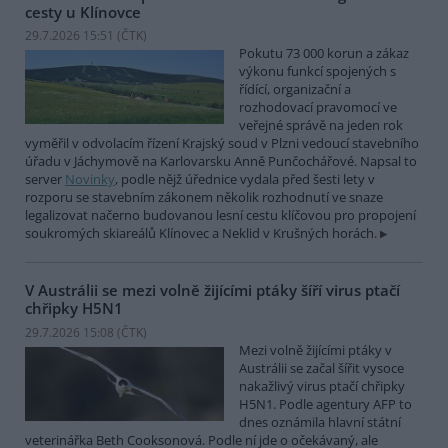
cesty u Klínovce
29.7.2026 15:51 (
ČTK
)
Pokutu 73 000 korun a zákaz
výkonu funkcí spojených s
řídící, organizační a
rozhodovací pravomocí ve
veřejné správě na jeden rok
vyměřil v odvolacím řízení Krajský soud v Plzni vedoucí stavebního
úřadu v Jáchymově na Karlovarsku Anně Punčochářové. Napsal to
server
Novinky
, podle nějž úřednice vydala před šesti lety v
rozporu se stavebním zákonem několik rozhodnutí ve snaze
legalizovat načerno budovanou lesní cestu klíčovou pro propojení
soukromých skiareálů Klínovec a Neklid v Krušných horách.
V Austrálii se mezi volně žijícími ptáky šíří virus ptačí
chřipky H5N1
29.7.2026 15:08 (
ČTK
)
Mezi volně žijícími ptáky v
Austrálii se začal šířit vysoce
nakažlivý virus ptačí chřipky
H5N1. Podle agentury AFP to
dnes oznámila hlavní státní
veterinářka Beth Cooksonová. Podle ní jde o očekávaný, ale