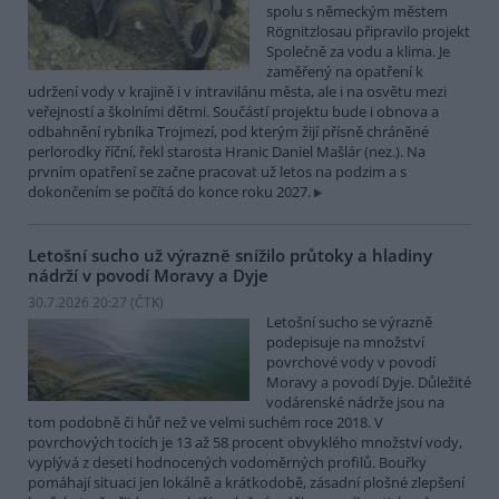
spolu s německým městem
Rögnitzlosau připravilo projekt
Společně za vodu a klima. Je
zaměřený na opatření k
udržení vody v krajině i v intravilánu města, ale i na osvětu mezi
veřejností a školními dětmi. Součástí projektu bude i obnova a
odbahnění rybníka Trojmezí, pod kterým žijí přísně chráněné
perlorodky říční, řekl starosta Hranic Daniel Mašlár (nez.). Na
prvním opatření se začne pracovat už letos na podzim a s
dokončením se počítá do konce roku 2027.
Letošní sucho už výrazně snížilo průtoky a hladiny
nádrží v povodí Moravy a Dyje
30.7.2026 20:27 (
ČTK
)
Letošní sucho se výrazně
podepisuje na množství
povrchové vody v povodí
Moravy a povodí Dyje. Důležité
vodárenské nádrže jsou na
tom podobně či hůř než ve velmi suchém roce 2018. V
povrchových tocích je 13 až 58 procent obvyklého množství vody,
vyplývá z deseti hodnocených vodoměrných profilů. Bouřky
pomáhají situaci jen lokálně a krátkodobě, zásadní plošné zlepšení