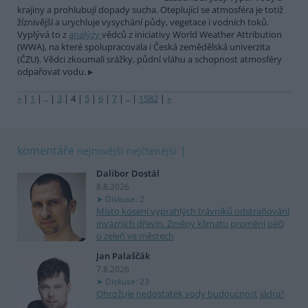
krajiny a prohlubují dopady sucha. Oteplující se atmosféra je totiž
žíznivější a urychluje vysychání půdy, vegetace i vodních toků.
Vyplývá to z
analýzy
vědců z iniciativy World Weather Attribution
(WWA), na které spolupracovala i Česká zemědělská univerzita
(ČZU). Vědci zkoumali srážky, půdní vláhu a schopnost atmosféry
odpařovat vodu.
«
|
1
|
..
|
3
|
4
|
5
|
6
|
7
|
..
|
1582
|
»
komentáře
nejnovější
nejčtenější
Dalibor Dostál
8.8.2026
Diskuse: 2
Místo kosení vyprahlých trávníků odstraňování
invazních dřevin. Změny klimatu promění péči
o zeleň ve městech
Jan Palaščák
7.8.2026
Diskuse: 23
Ohrožuje nedostatek vody budoucnost jádra?