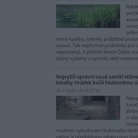
Rybář
potý
extré
omezu
přikr
méně kyslíku, rybníky průběžně provzd
vylovit. Tak nepříznivé podmínky pro c
nepamatují. V příštích dnech Česko zn
žádný vydatný a vytrvalý déšť meteoro
Nejvyšší správní soud zamítl stíž
lokality Hrádek kvůli hlubinnému úl
28.7.2026 18:20 (
ČTK
)
Nejvy
kasač
Jihla
o st
Hráde
možnost vybudování hlubinného úloži
paliva. V předběžném výběru jsou čtyři