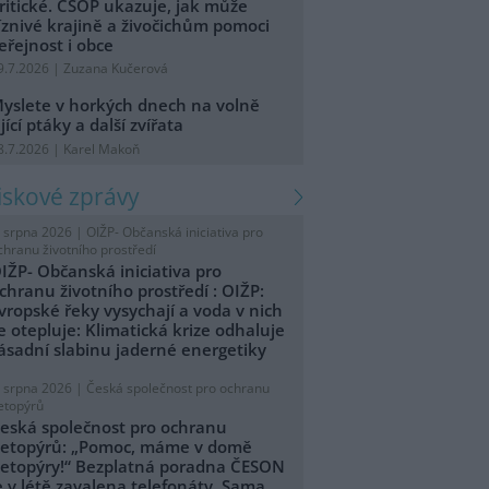
ritické. ČSOP ukazuje, jak může
íznivé krajině a živočichům pomoci
eřejnost i obce
9.7.2026 | Zuzana Kučerová
yslete v horkých dnech na volně
ijící ptáky a další zvířata
8.7.2026 | Karel Makoň
tiskové zprávy
. srpna 2026 |
OIŽP- Občanská iniciativa pro
chranu životního prostředí
IŽP- Občanská iniciativa pro
chranu životního prostředí : OIŽP:
vropské řeky vysychají a voda v nich
e otepluje: Klimatická krize odhaluje
ásadní slabinu jaderné energetiky
. srpna 2026 |
Česká společnost pro ochranu
etopýrů
eská společnost pro ochranu
etopýrů: „Pomoc, máme v domě
etopýry!“ Bezplatná poradna ČESON
e v létě zavalena telefonáty. Sama