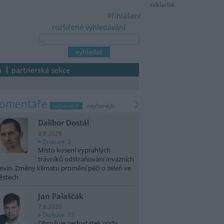
reklama
Přihlášení
rozšířené vyhledávání
a
partnerská sekce
komentáře
nejnovější
nejčtenější
Dalibor Dostál
8.8.2026
Diskuse: 2
Místo kosení vyprahlých
trávníků odstraňování invazních
evin. Změny klimatu promění péči o zeleň ve
ěstech
Jan Palaščák
7.8.2026
Diskuse: 13
Ohrožuje nedostatek vody