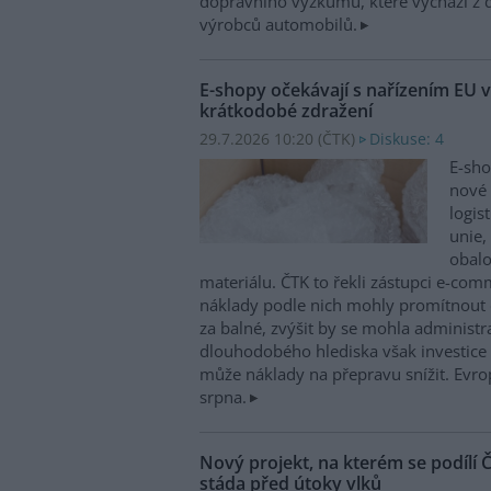
dopravního výzkumu, které vychází z 
výrobců automobilů.
E-shopy očekávají s nařízením EU v
krátkodobé zdražení
29.7.2026 10:20 (
ČTK
)
Diskuse: 4
E-sho
nové 
logis
unie,
obal
materiálu. ČTK to řekli zástupci e-co
náklady podle nich mohly promítnout 
za balné, zvýšit by se mohla administra
dlouhodobého hlediska však investice 
může náklady na přepravu snížit. Evrop
srpna.
Nový projekt, na kterém se podílí
stáda před útoky vlků