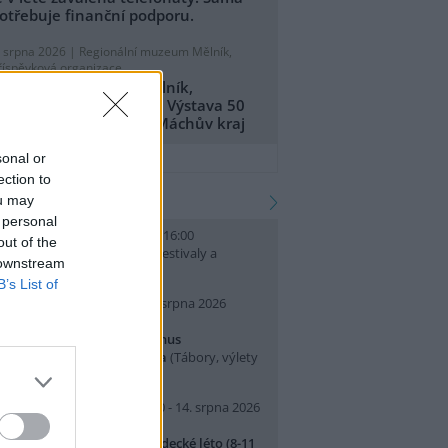
otřebuje finanční podporu.
. srpna 2026 |
Regionální muzeum Mělník,
říspěvková organizace
egionální muzeum Mělník,
říspěvková organizace: Výstava 50
et CHKO Kokořínsko - Máchův kraj
přidat tiskovou zprávu
sonal or
ection to
kalendář akcí
ou may
 personal
. srpna 2026 (neděle) 10:00 - 16:00
out of the
slava Světového dne lvů
(Festivaly a
 downstream
lavnosti, Praha 7 )
B’s List of
0. srpna 2026 (pondělí) - 14. srpna 2026
pátek)
rajeme si v Pralese - 2. turnus
říměstského letního tábora
(Tábory, výlety
 pobytové akce, Praha 19 )
0. srpna 2026 (pondělí) 07:30 - 14. srpna 2026
pátek) 16:30
říměstský tábor Přírodovědecké léto (8-11