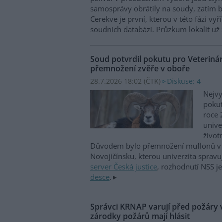
samosprávy obrátily na soudy, zatím b
Cerekve je první, kterou v této fázi vyří
soudních databází. Průzkum lokalit už 
Soud potvrdil pokutu pro Veterinár
přemnožení zvěře v oboře
28.7.2026 18:02 (
ČTK
)
Diskuse: 4
Nejvy
pokut
roce 
unive
život
Důvodem bylo přemnožení muflonů v 
Novojičínsku, kterou univerzita spravu
server Česká justice
, rozhodnutí NSS j
desce
.
Správci KRNAP varují před požáry v
zárodky požárů mají hlásit