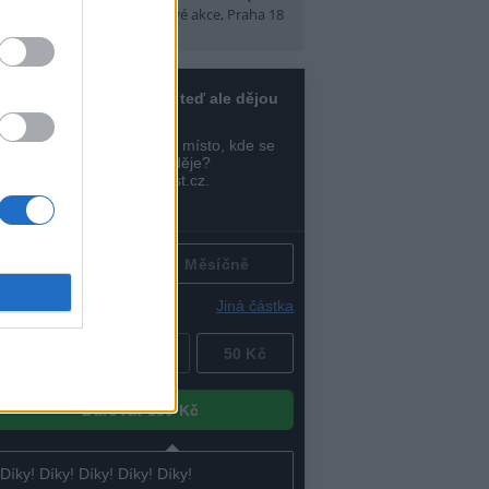
t)
(Tábory, výlety a pobytové akce, Praha 18