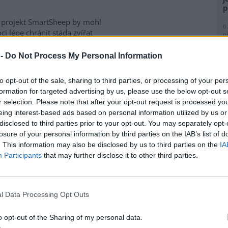
p
 projekt SmartSheep by mohl
6
i lépe chránit stáda zvířat
p
útoky vlků. SmartSheep má za
R
p
ískat spolehlivá data o tom,
 -
Do Not Process My Personal Information
l
 preventivní opatření skutečně
júčinnější. Výzkum kombinuje
to opt-out of the sale, sharing to third parties, or processing of your per
í fotopastí, telemetrická data,
formation for targeted advertising by us, please use the below opt-out s
oderní genetické analýzy.
r selection. Please note that after your opt-out request is processed y
 vyhodnotí účinnost
eing interest-based ads based on personal information utilized by us or
rmovala Fakulta tropického
9
disclosed to third parties prior to your opt-out. You may separately opt-
ty v Praze.
O
losure of your personal information by third parties on the IAB’s list of
s
. This information may also be disclosed by us to third parties on the
IA
1
Participants
that may further disclose it to other third parties.
chlazení, zařízení je nyní 50
(
H
p
né a návštěvníci metropole se
a
l Data Processing Opt Outs
 v horkých dnech ochladit u
kzvaných mlžítek a osvěžítek
1
(
kých vodovodů a kanalizací
o opt-out of the Sharing of my personal data.
P
. Od května společnost jejich