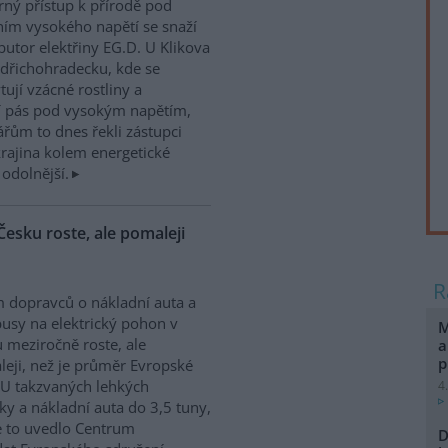
rný přístup k přírodě pod
ím vysokého napětí se snaží
ibutor elektřiny EG.D. U Klikova
ndřichohradecku, kde se
tují vzácné rostliny a
jí pás pod vysokým napětím,
ářům to dnes řekli zástupci
krajina kolem energetické
 odolnější.
Česku roste, ale pomaleji
 dopravců o nákladní auta a
usy na elektrický pohon v
M
 meziročně roste, ale
a
p
eji, než je průměr Evropské
 U takzvaných lehkých
4
ky a nákladní auta do 3,5 tuny,
ze to uvedlo Centrum
D