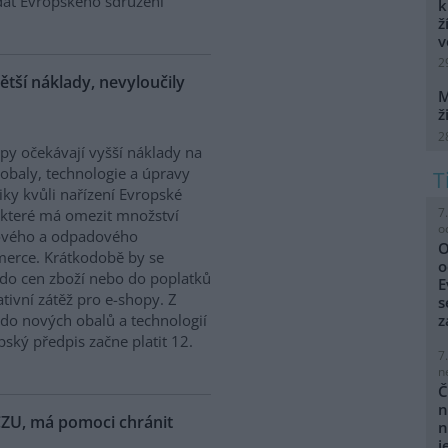
dat Evropského sdružení
k
ž
v
2
ětší náklady, nevyloučily
M
ž
2
py očekávají vyšší náklady na
obaly, technologie a úpravy
tiky kvůli nařízení Evropské
7
 které má omezit množství
o
ového a odpadového
O
mmerce. Krátkodobě by se
o
do cen zboží nebo do poplatků
E
tivní zátěž pro e-shopy. Z
s
do nových obalů a technologií
z
ský předpis začne platit 12.
7
n
Č
n
 ČZU, má pomoci chránit
n
j