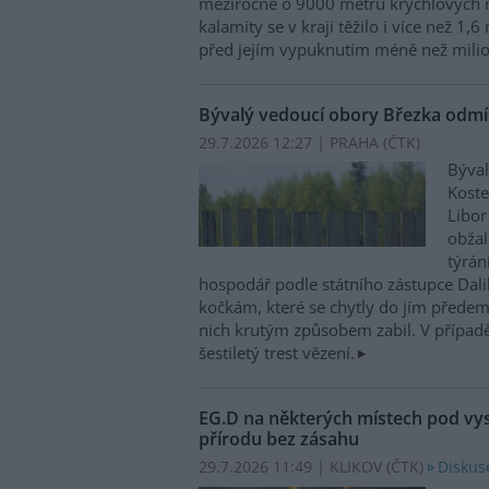
meziročně o 9000 metrů krychlových 
kalamity se v kraji těžilo i více než 1,
před jejím vypuknutím méně než milio
Bývalý vedoucí obory Březka odmítl
29.7.2026 12:27 | PRAHA (
ČTK
)
Býval
Koste
Libor
obžal
týrán
hospodář podle státního zástupce Dali
kočkám, které se chytly do jím předem
nich krutým způsobem zabil. V případ
šestiletý trest vězení.
EG.D na některých místech pod v
přírodu bez zásahu
29.7.2026 11:49 | KLIKOV (
ČTK
)
Diskus