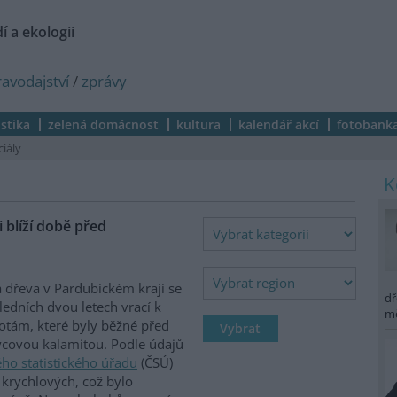
í a ekologii
ravodajství
/
zprávy
istika
zelená domácnost
kultura
kalendář akcí
fotobank
ciály
 blíží době před
 dřeva v Pardubickém kraji se
dř
ledních dvou letech vrací k
m
tám, které byly běžné před
covou kalamitou. Podle údajů
ho statistického úřadu
(ČSÚ)
 krychlových, což bylo