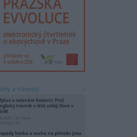
rady a návody
ýtus o zeleném koberci: Proč
nglický trávník v létě zabíjí život v
ůdě
.8.2026 | Jan Skala
Diskuse: 34
opady horka a sucha na přírodu jsou