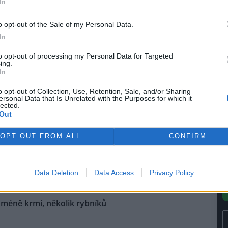
In
le
e 4. Zařízení rozprašováním vody
)
šují vlhkost a omezují
o opt-out of the Sale of my Personal Data.
Tomáš Mrázek.
In
to opt-out of processing my Personal Data for Targeted
perska na Litoměřicku
ing.
In
se: 2
o opt-out of Collection, Use, Retention, Sale, and/or Sharing
 likvidovat jedovaté
ersonal Data that Is Unrelated with the Purposes for which it
lected.
ové kaly ze Šumperska v
Out
u skládky Lukavec na
ěřicku budou úředníci
OPT OUT FROM ALL
CONFIRM
ovat podle zákona o vlivu na
stila ze zveřejněného rozhodnutí
ady proti záměru mají ústečtí
Data Deletion
Data Access
Privacy Policy
 méně krmí, několik rybníků