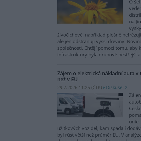
O šet
veden
distr
na Ji
vysky
živočichové, například plošně nefrézu
ale jen odstraňují vyšší dřeviny. Novin
společnosti. Chtějí pomoci tomu, aby 
infrastruktury byla druhově pestřejší a
Zájem o elektrická nákladní auta v 
než v EU
29.7.2026 11:25 (
ČTK
)
Diskuse: 2
Zájem
autob
Česku
pomal
unie.
užitkových vozidel, kam spadají dodáv
byl růst větší než průměr EU. V analý