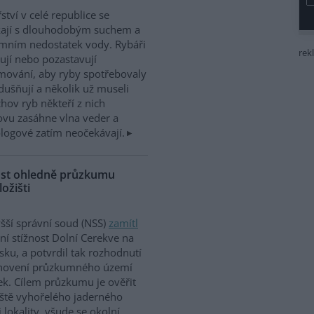
ství v celé republice se
kají s dlouhodobým suchem a
mním nedostatek vody. Rybáři
rek
jí nebo pozastavují
mování, aby ryby spotřebovaly
ušňují a několik už museli
hov ryb někteří z nich
ovu zasáhne vlna veder a
logové zatím neočekávají.
nost ohledně průzkumu
ožišti
šší správní soud (NSS)
zamítl
ní stížnost Dolní Cerekve na
vsku, a potvrdil tak rozhodnutí
anovení průzkumného území
k. Cílem průzkumu je ověřit
ště vyhořelého jaderného
 lokality, všude se okolní