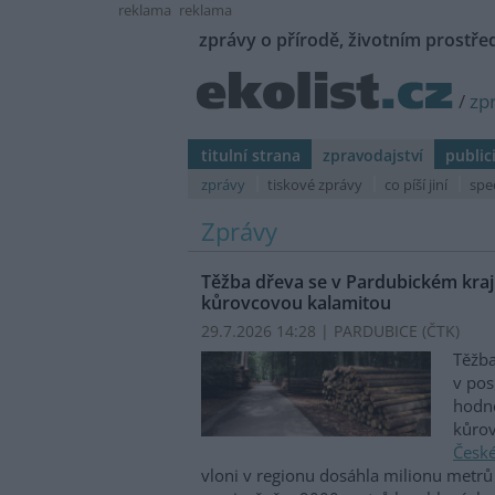
reklama
reklama
zprávy o přírodě, životním prostřed
/
zp
titulní strana
zpravodajství
public
zprávy
tiskové zprávy
co píší jiní
spe
Zprávy
Těžba dřeva se v Pardubickém kraji
kůrovcovou kalamitou
29.7.2026 14:28 | PARDUBICE (
ČTK
)
Těžba
v pos
hodno
kůrov
České
vloni v regionu dosáhla milionu metrů