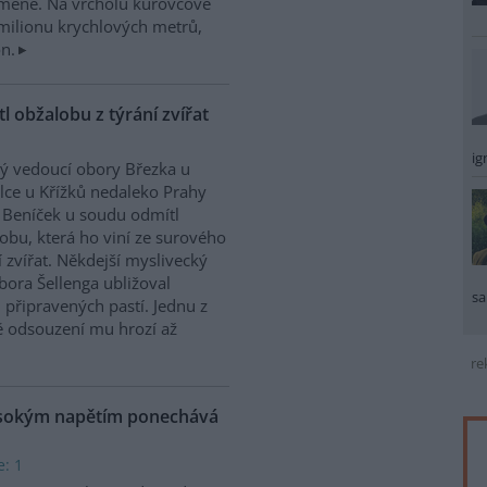
méně. Na vrcholu kůrovcové
6 milionu krychlových metrů,
n.
 obžalobu z týrání zvířat
ig
ý vedoucí obory Březka u
lce u Křížků nedaleko Prahy
 Beníček u soudu odmítl
obu, která ho viní ze surového
í zvířat. Někdejší myslivecký
bora Šellenga ubližoval
sa
 připravených pastí. Jednu z
ě odsouzení mu hrozí až
re
ysokým napětím ponechává
e: 1