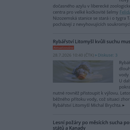
dočasného azylu v liberecké zoologick
centra pro velké kočkovité šelmy
Felid
Nizozemská stanice se stará i o tygra T
pocházejí z nevyhovujících soukromýc
Rybářství Litomyšl kvůli suchu mus
Aktualizováno
28.7.2026 10:40 (
ČTK
)
Diskuse: 3
Rybář
dlou
vody 
U dal
pokra
nutné rovněž přistoupit k výlovu. Leto
běžného přítoku vody, což situaci zhorš
Rybářství Litomyšl Michal Brychta.
Lesní požáry po měsících sucha po
států a Kanady