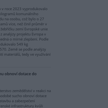
 v roce 2023 vyprodukovalo
kilogramů komunálního
u na osobu, což bylo o 27
ramů více, než činil průměr v
 žebříčku zemí Evropské unie
 z analýzy projektu Evropa v
edná o mírné zlepšení. Podle
odukovalo 549 kg
570. Země se podle analýzy
ití materiálů, tedy ve využívání
chu obnoví dotace do
terstvo zemědělství v reakci na
hodobé sucho obnoví dotace
stavbu a zabezpečení
enské infrastruktury kvůli