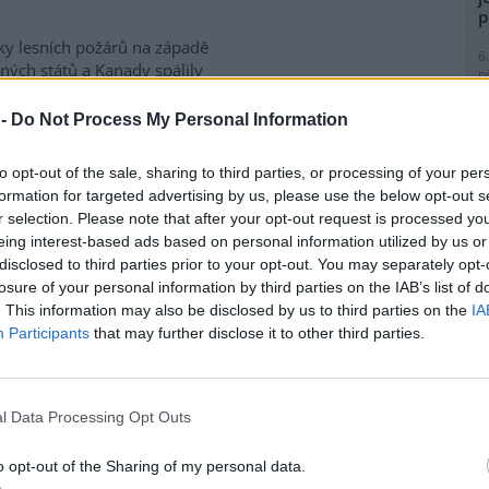
p
ky lesních požárů na západě
6
ných států a Kanady spálily
p
e kilometrů čtverečních půdy. V
R
p
ckém státě Oregon o víkendu
 -
Do Not Process My Personal Information
l
a desítka požárů podle
metrů čtverečních porostu,
to opt-out of the sale, sharing to third parties, or processing of your per
aci tisíců lidí. V provincii
formation for targeted advertising by us, please use the below opt-out s
dy mezitím propukly nové
r selection. Please note that after your opt-out request is processed y
m kterých udeřily v oblastech
eing interest-based ads based on personal information utilized by us or
le kanadského premiéra Marka
8
disclosed to third parties prior to your opt-out. You may separately opt-
dí k nejhorším v historii
K
losure of your personal information by third parties on the IAB’s list of
O
. This information may also be disclosed by us to third parties on the
IA
9
Participants
that may further disclose it to other third parties.
O
ážky, sucho bude kvůli
s
1
l Data Processing Opt Outs
(
ní sucho v Evropě vlivem
H
tické změny zesílilo. Přestože
p
o opt-out of the Sharing of my personal data.
a
y výrazněji neubývají, vyšší