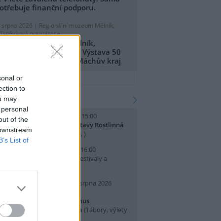
otřebuje finanční podporu.
. srpna 2026 |
Regionální muzeum Mělník,
říspěvková organizace
egionální muzeum Mělník,
říspěvková organizace: Výstava 50
et CHKO Kokořínsko - Máchův kraj
přidat tiskovou zprávu
sonal or
ection to
kalendář akcí
ou may
 personal
. srpna 2026 (sobota) 14:00 - 15:00
out of the
omentované prohlídky výstavy Rostlinná
 downstream
dysea
(Přednášky a diskuse, )
B’s List of
. srpna 2026 (neděle) 10:00 - 16:00
slava Světového dne lvů
(Festivaly a
lavnosti, Praha 7 )
0. srpna 2026 (pondělí) - 14. srpna 2026
pátek)
rajeme si v Pralese - 2. turnus
říměstského letního tábora
(Tábory, výlety
 pobytové akce, Praha 19 )