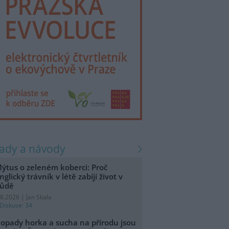
rady a návody
ýtus o zeleném koberci: Proč
nglický trávník v létě zabíjí život v
ůdě
.8.2026 | Jan Skala
Diskuse: 34
opady horka a sucha na přírodu jsou