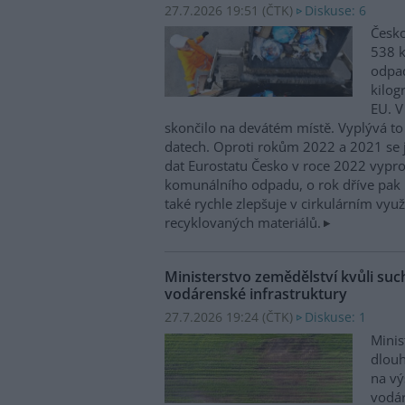
27.7.2026 19:51 (
ČTK
)
Diskuse: 6
Česko
538 
odpad
kilog
EU. V
skončilo na devátém místě. Vyplývá to
datech. Oproti rokům 2022 a 2021 se j
dat Eurostatu Česko v roce 2022 vypr
komunálního odpadu, o rok dříve pak 
také rychle zlepšuje v cirkulárním využ
recyklovaných materiálů.
Ministerstvo zemědělství kvůli su
vodárenské infrastruktury
27.7.2026 19:24 (
ČTK
)
Diskuse: 1
Minis
dlou
na vý
vodár