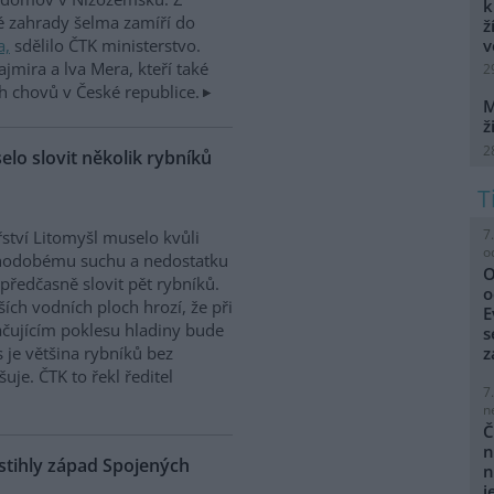
k
é zahrady šelma zamíří do
ž
v
a,
sdělilo ČTK ministerstvo.
ajmira a lva Mera, kteří také
2
h chovů v České republice.
M
ž
2
elo slovit několik rybníků
7
ství Litomyšl muselo kvůli
o
hodobému suchu a nedostatku
O
předčasně slovit pět rybníků.
o
ších vodních ploch hrozí, že při
E
čujícím poklesu hladiny bude
s
s je většina rybníků bez
z
uje. ČTK to řekl ředitel
7
n
Č
n
stihly západ Spojených
n
j