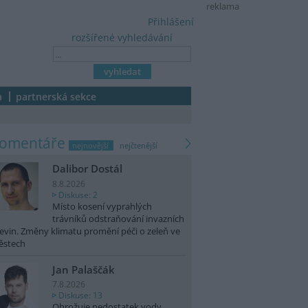
reklama
Přihlášení
rozšířené vyhledávání
a
partnerská sekce
komentáře
nejnovější
nejčtenější
Dalibor Dostál
8.8.2026
Diskuse: 2
Místo kosení vyprahlých
trávníků odstraňování invazních
evin. Změny klimatu promění péči o zeleň ve
ěstech
Jan Palaščák
7.8.2026
Diskuse: 13
Ohrožuje nedostatek vody