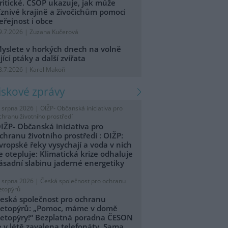
ritické. ČSOP ukazuje, jak může
íznivé krajině a živočichům pomoci
eřejnost i obce
9.7.2026 | Zuzana Kučerová
yslete v horkých dnech na volně
ijící ptáky a další zvířata
8.7.2026 | Karel Makoň
tiskové zprávy
. srpna 2026 |
OIŽP- Občanská iniciativa pro
chranu životního prostředí
IŽP- Občanská iniciativa pro
chranu životního prostředí : OIŽP:
vropské řeky vysychají a voda v nich
e otepluje: Klimatická krize odhaluje
ásadní slabinu jaderné energetiky
. srpna 2026 |
Česká společnost pro ochranu
etopýrů
eská společnost pro ochranu
etopýrů: „Pomoc, máme v domě
etopýry!“ Bezplatná poradna ČESON
e v létě zavalena telefonáty. Sama