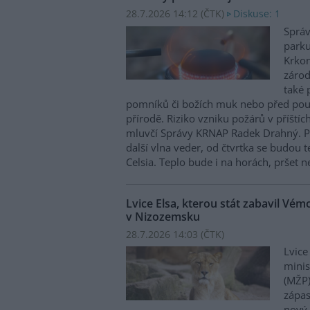
28.7.2026 14:12 (
ČTK
)
Diskuse: 1
Správ
parku
Krkon
zárod
také 
pomníků či božích muk nebo před pou
přírodě. Riziko vzniku požárů v příštíc
mluvčí Správy KRNAP Radek Drahný. P
další vlna veder, od čtvrtka se budou 
Celsia. Teplo bude i na horách, pršet 
Lvice Elsa, kterou stát zabavil Vé
v Nizozemsku
28.7.2026 14:03 (
ČTK
)
Lvice
minis
(MŽP)
zápas
nový