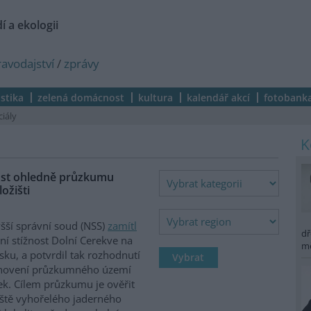
í a ekologii
ravodajství
/
zprávy
istika
zelená domácnost
kultura
kalendář akcí
fotobank
ciály
nost ohledně průzkumu
ožišti
šší správní soud (NSS)
zamítl
dř
ní stížnost Dolní Cerekve na
m
vsku, a potvrdil tak rozhodnutí
anovení průzkumného území
k. Cílem průzkumu je ověřit
ště vyhořelého jaderného