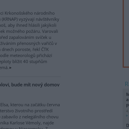
ci Krkonošského národního
 (KRNAP) vyzývají návštěvníky
oš, aby ihned hlásili jakýkoli
ek možného požáru. Varovali
před zapalováním svíček u
žíváním přenosných vařičů v
h dnech poroste, řekl ČTK
odle meteorologů přichází
teploty blížit 40 stupňům
nemá.
molovi, bude mít nový domov
M
a
p
 Elsa, kterou na začátku června
terstvo životního prostředí
4
 zabavilo z nelegálního chovu
níka Karlose Vémoly, najde
D
 domov v Nizozemsku. Z