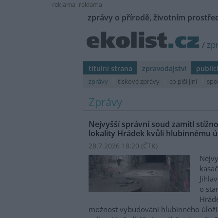
reklama
reklama
zprávy o přírodě, životním prostřed
/
zp
titulní strana
zpravodajství
public
zprávy
tiskové zprávy
co píší jiní
spe
Zprávy
Nejvyšší správní soud zamítl stíž
lokality Hrádek kvůli hlubinnému úl
28.7.2026 18:20 (
ČTK
)
Nejvy
kasač
Jihla
o st
Hráde
možnost vybudování hlubinného úloži