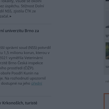
 lokality, všude se okolní
ez úspěchu. Stížnost Dolní
dil NSS, zjistila ČTK ze
začal.
ní univerzitu Brno za
ig
šší správní soud (NSS) potvrdil
u 1,5 milionu korun, kterou v
2021 vyměřila Veterinární
rzitě Brno Česká inspekce
sa
ního prostředí (ČIŽP).
oboře Poodří Kunín na
je. Na rozhodnutí upozornil
re
e dostupné na jeho
úřední
 Krkonoších, turisté