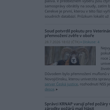
paliva. V předběžném výběru jsou čtyři
samosprávy obrátily na soudy, zatím b
Cerekve je první, kterou v této fázi vyří
soudních databází. Průzkum lokalit už 
Soud potvrdil pokutu pro Veterinár
přemnožení zvěře v oboře
28.7.2026 18:02 (
ČTK
)
Diskuse: 4
Nejvy
pokut
roce 
unive
život
Důvodem bylo přemnožení muflonů v 
Novojičínsku, kterou univerzita spravu
server Česká justice
, rozhodnutí NSS j
desce
.
Správci KRNAP varují před požáry v
zárodky požárů mají hlásit