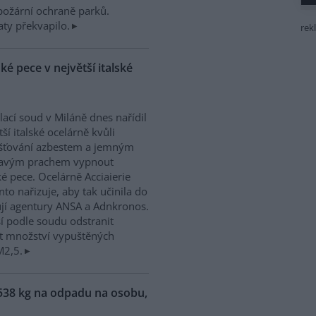
ipožární ochraně parků.
ty překvapilo.
rek
é pece v největší italské
ací soud v Miláně dnes nařídil
tší italské ocelárně kvůli
šťování azbestem a jemným
tavým prachem vypnout
é pece. Ocelárně Acciaierie
anto nařizuje, aby tak učinila do
jí agentury ANSA a Adnkronos.
í podle soudu odstranit
žit množství vypuštěných
M2,5.
538 kg na odpadu na osobu,