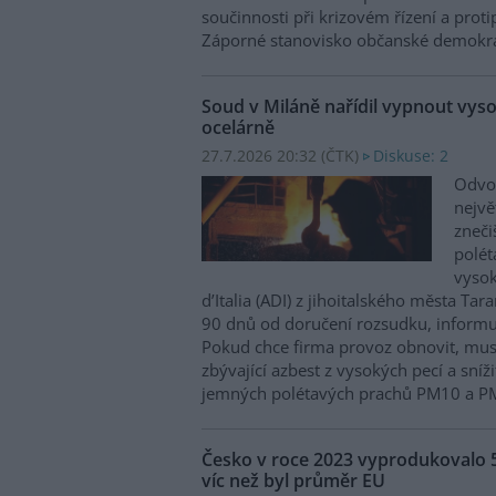
součinnosti při krizovém řízení a prot
Záporné stanovisko občanské demokra
Soud v Miláně nařídil vypnout vysok
ocelárně
27.7.2026 20:32 (
ČTK
)
Diskuse: 2
Odvol
nejvě
zneči
polé
vysok
d’Italia (ADI) z jihoitalského města Tar
90 dnů od doručení rozsudku, informu
Pokud chce firma provoz obnovit, mus
zbývající azbest z vysokých pecí a sní
jemných polétavých prachů PM10 a P
Česko v roce 2023 vyprodukovalo 
víc než byl průměr EU