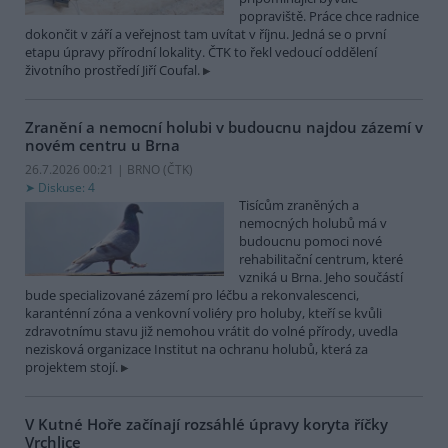
popraviště. Práce chce radnice
dokončit v září a veřejnost tam uvítat v říjnu. Jedná se o první
etapu úpravy přírodní lokality. ČTK to řekl vedoucí oddělení
životního prostředí Jiří Coufal.
Zranění a nemocní holubi v budoucnu najdou zázemí v
novém centru u Brna
26.7.2026 00:21 | BRNO (
ČTK
)
Diskuse: 4
Tisícům zraněných a
nemocných holubů má v
budoucnu pomoci nové
rehabilitační centrum, které
vzniká u Brna. Jeho součástí
bude specializované zázemí pro léčbu a rekonvalescenci,
karanténní zóna a venkovní voliéry pro holuby, kteří se kvůli
zdravotnímu stavu již nemohou vrátit do volné přírody, uvedla
nezisková organizace Institut na ochranu holubů, která za
projektem stojí.
V Kutné Hoře začínají rozsáhlé úpravy koryta říčky
Vrchlice