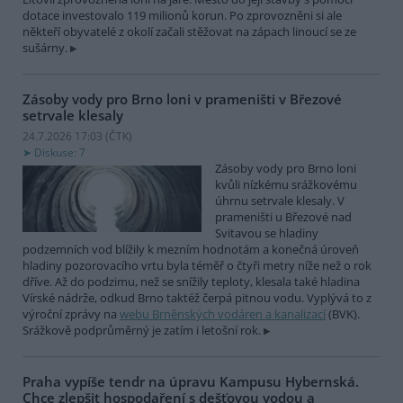
dotace investovalo 119 milionů korun. Po zprovozněni si ale
někteří obyvatelé z okolí začali stěžovat na zápach linoucí se ze
sušárny.
Zásoby vody pro Brno loni v prameništi v Březové
setrvale klesaly
24.7.2026 17:03 (
ČTK
)
Diskuse: 7
Zásoby vody pro Brno loni
kvůli nízkému srážkovému
úhrnu setrvale klesaly. V
prameništi u Březové nad
Svitavou se hladiny
podzemních vod blížily k mezním hodnotám a konečná úroveň
hladiny pozorovacího vrtu byla téměř o čtyři metry níže než o rok
dříve. Až do podzimu, než se snížily teploty, klesala také hladina
Vírské nádrže, odkud Brno taktéž čerpá pitnou vodu. Vyplývá to z
výroční zprávy na
webu Brněnských vodáren a kanalizací
(BVK).
Srážkově podprůměrný je zatím i letošní rok.
Praha vypíše tendr na úpravu Kampusu Hybernská.
Chce zlepšit hospodaření s dešťovou vodou a