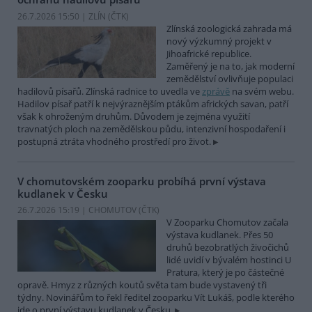
26.7.2026 15:50 | ZLÍN (
ČTK
)
Zlínská zoologická zahrada má
nový výzkumný projekt v
Jihoafrické republice.
Zaměřený je na to, jak moderní
zemědělství ovlivňuje populaci
hadilovů písařů. Zlínská radnice to uvedla ve
zprávě
na svém webu.
Hadilov písař patří k nejvýraznějším ptákům afrických savan, patří
však k ohroženým druhům. Důvodem je zejména využití
travnatých ploch na zemědělskou půdu, intenzivní hospodaření i
postupná ztráta vhodného prostředí pro život.
V chomutovském zooparku probíhá první výstava
kudlanek v Česku
26.7.2026 15:19 | CHOMUTOV (
ČTK
)
V Zooparku Chomutov začala
výstava kudlanek. Přes 50
druhů bezobratlých živočichů
lidé uvidí v bývalém hostinci U
Pratura, který je po částečné
opravě. Hmyz z různých koutů světa tam bude vystavený tři
týdny. Novinářům to řekl ředitel zooparku Vít Lukáš, podle kterého
jde o první výstavu kudlanek v Česku.