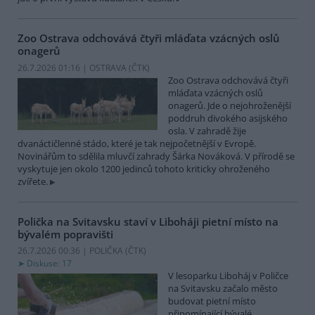
Zoo Ostrava odchovává čtyři mláďata vzácných oslů
onagerů
26.7.2026 01:16 | OSTRAVA (
ČTK
)
Zoo Ostrava odchovává čtyři
mláďata vzácných oslů
onagerů. Jde o nejohroženější
poddruh divokého asijského
osla. V zahradě žije
dvanáctičlenné stádo, které je tak nejpočetnější v Evropě.
Novinářům to sdělila mluvčí zahrady Šárka Nováková. V přírodě se
vyskytuje jen okolo 1200 jedinců tohoto kriticky ohroženého
zvířete.
Polička na Svitavsku staví v Liboháji pietní místo na
bývalém popravišti
26.7.2026 00:36 | POLIČKA (
ČTK
)
Diskuse: 17
V lesoparku Liboháj v Poličce
na Svitavsku začalo město
budovat pietní místo
připomínající bývalé