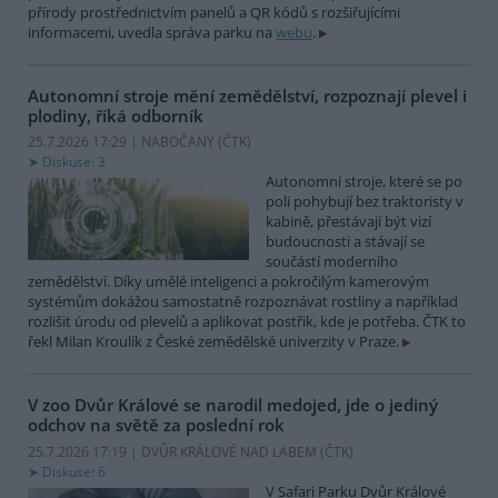
přírody prostřednictvím panelů a QR kódů s rozšiřujícími
informacemi, uvedla správa parku na
webu
.
Autonomní stroje mění zemědělství, rozpoznají plevel i
plodiny, říká odborník
25.7.2026 17:29 | NABOČANY (
ČTK
)
Diskuse: 3
Autonomní stroje, které se po
poli pohybují bez traktoristy v
kabině, přestávají být vizí
budoucnosti a stávají se
součástí moderního
zemědělství. Díky umělé inteligenci a pokročilým kamerovým
systémům dokážou samostatně rozpoznávat rostliny a například
rozlišit úrodu od plevelů a aplikovat postřik, kde je potřeba. ČTK to
řekl Milan Kroulík z České zemědělské univerzity v Praze.
V zoo Dvůr Králové se narodil medojed, jde o jediný
odchov na světě za poslední rok
25.7.2026 17:19 | DVŮR KRÁLOVÉ NAD LABEM (
ČTK
)
Diskuse: 6
V Safari Parku Dvůr Králové