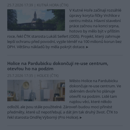
25.7.2026 17:39 | KUTNÁ HORA (
ČTK
)
V Kutné Hoře začínají rozsáhlé
úpravy koryta říčky Vrchlice v
centru města. Hlavní stavební
práce začnou na konci srpna,
hotovo by mělo být v příštím
roce, řekl ČTK starosta Lukáš Seifert (ODS). Projekt, který zahrnuje
lepší ochranu před povodní, vyjde téměř na 100 milionů korun bez
DPH. Většinu nákladů by měla pokrýt dotace.
Holice na Pardubicku dokončují re-use centrum,
otevřou ho na podzim
25.7.2026 17:35 | HOLICE (
ČTK
)
Město Holice na Pardubicku
dokončuje re-use centrum. Ve
sběrném dvoře ho plánuje
otevřít na podzim. Lidé tam
najdou věci, které někdo
odložil, ale jsou stále použitelné. Zároveň budou moci přinést
předměty, které už nepotřebují, a dát jim tak druhý život. ČTK to
řekl starosta Ondřej Výborný (Pro Holice).