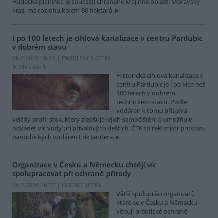
Hádecká planinka je součástí chráněné krajinné oblasti Moravský
kras, má rozlohu kolem 80 hektarů.
I po 100 letech je cihlová kanalizace v centru Pardubic
v dobrém stavu
26.7.2026 16:24 | PARDUBICE (
ČTK
)
Diskuse: 1
Historická cihlová kanalizace v
centru Pardubic je i po více než
100 letech v dobrém
technickém stavu. Podle
vodáren k tomu přispívá
vejčitý profil stok, který zlepšuje jejich samočištění a umožňuje
odvádět víc vody při přívalových deštích. ČTK to řekl mistr provozu
pardubických vodáren Erik Jandera.
Organizace v Česku a Německu chtějí víc
spolupracovat při ochraně přírody
26.7.2026 16:22 | LIBEREC (
ČTK
)
Větší spolupráci organizací,
které se v Česku a Německu
věnují praktické ochraně