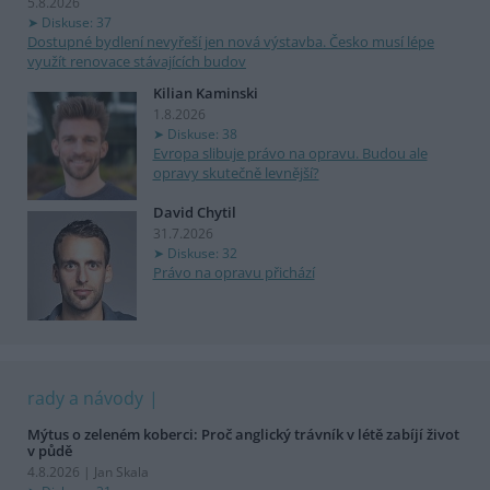
5.8.2026
Diskuse: 37
Dostupné bydlení nevyřeší jen nová výstavba. Česko musí lépe
využít renovace stávajících budov
Kilian Kaminski
1.8.2026
Diskuse: 38
Evropa slibuje právo na opravu. Budou ale
opravy skutečně levnější?
David Chytil
31.7.2026
Diskuse: 32
Právo na opravu přichází
rady a návody
Mýtus o zeleném koberci: Proč anglický trávník v létě zabíjí život
v půdě
4.8.2026 | Jan Skala