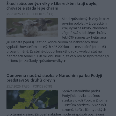
Škod způsobených vlky v Libereckém kraji ubylo,
chovatelé stáda lépe chrání
25.7.2026 17:33 | LIBEREC (
ČTK
)
Škod způsobených vlky letos v
prvním pololetí v Libereckém
kraji výrazně ubylo, chovatelé
zřejmě svá stáda lépe chrání,
řekl ČTK náměstek hejtmana
Jiří Klápště (Spolu). Stát do konce června na náhradách škod
vyplatil chovatelům necelých 436 200 korun, meziročně je to o 63
procent méně. Za stejné období loňského roku vyplatil stát na
náhradách téměř 1,178 milionu korun, za celý rok to bylo téměř 1,9
milionu jen za škody způsobené vlky.
Obnovená naučná stezka v Národním parku Podyjí
představí 58 druhů dřevin
25.7.2026 17:30 | POPICE (
ČTK
)
Správa Národního parku
Podyjí obnovila naučnou
stezku v okolí Popic u Znojma.
Turistům představí 58 druhů
stromů, keřů a lián typických
pro tamní krajinu. Zároveň nabídne moderní způsob poznávání