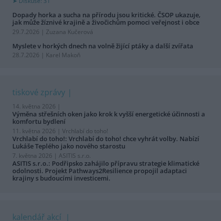
Diskuse: 31
Dopady horka a sucha na přírodu jsou kritické. ČSOP ukazuje,
jak může žíznivé krajině a živočichům pomoci veřejnost i obce
29.7.2026 | Zuzana Kučerová
Myslete v horkých dnech na volně žijící ptáky a další zvířata
28.7.2026 | Karel Makoň
tiskové zprávy
14. května 2026 |
Výměna střešních oken jako krok k vyšší energetické účinnosti a
komfortu bydlení
11. května 2026 |
Vrchlabí do toho!
Vrchlabí do toho!: Vrchlabí do toho! chce vyhrát volby. Nabízí
Lukáše Teplého jako nového starostu
7. května 2026 |
ASITIS s.r.o.
ASITIS s.r.o.: Podřipsko zahájilo přípravu strategie klimatické
odolnosti. Projekt Pathways2Resilience propojil adaptaci
krajiny s budoucími investicemi.
kalendář akcí