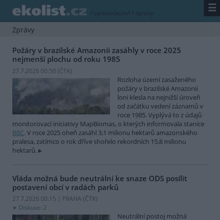
☰
/
zpravodajství
/
zprávy
Zprávy
Požáry v brazilské Amazonii zasáhly v roce 2025
nejmenší plochu od roku 1985
27.7.2026 00:50 (
ČTK
)
Rozloha území zasaženého
požáry v brazilské Amazonii
loni klesla na nejnižší úroveň
od začátku vedení záznamů v
roce 1985. Vyplývá to z údajů
monitorovací iniciativy MapBiomas, o kterých informovala stanice
BBC
. V roce 2025 oheň zasáhl 3,1 milionu hektarů amazonského
pralesa, zatímco o rok dříve shořelo rekordních 15,8 milionu
hektarů.
Vláda možná bude neutrální ke snaze ODS posílit
postavení obcí v radách parků
27.7.2026 00:15 | PRAHA (
ČTK
)
Diskuse: 2
Neutrální postoj možná