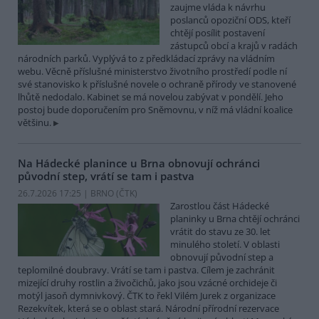
zaujme vláda k návrhu
poslanců opoziční ODS, kteří
chtějí posílit postavení
zástupců obcí a krajů v radách
národních parků. Vyplývá to z předkládací zprávy na vládním
webu. Věcně příslušné ministerstvo životního prostředí podle ní
své stanovisko k příslušné novele o ochraně přírody ve stanovené
lhůtě nedodalo. Kabinet se má novelou zabývat v pondělí. Jeho
postoj bude doporučením pro Sněmovnu, v níž má vládní koalice
většinu.
Na Hádecké planince u Brna obnovují ochránci
původní step, vrátí se tam i pastva
26.7.2026 17:25 | BRNO (
ČTK
)
Zarostlou část Hádecké
planinky u Brna chtějí ochránci
vrátit do stavu ze 30. let
minulého století. V oblasti
obnovují původní step a
teplomilné doubravy. Vrátí se tam i pastva. Cílem je zachránit
mizející druhy rostlin a živočichů, jako jsou vzácné orchideje či
motýl jasoň dymnivkový. ČTK to řekl Vilém Jurek z organizace
Rezekvítek, která se o oblast stará. Národní přírodní rezervace