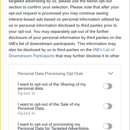
targeted advertising by us, please use the below opt-out
Na silnici u Trhové Kamenice na Chrudimsku přibyly
section to confirm your selection. Please note that after your
pachové ohradníky proti zvěři
opt-out request is processed you may continue seeing
interest-based ads based on personal information utilized by
25.7.2026 17:10 | TRHOVÁ KAMENICE (
ČTK
)
Na kilometrovém úseku silnice
us or personal information disclosed to third parties prior to
I/37 u Trhové Kamenice na
your opt-out. You may separately opt-out of the further
Chrudimsku přibyly pachové
disclosure of your personal information by third parties on the
ohradníky. Mají odradit zvěř
IAB’s list of downstream participants. This information may
od vstupu na vozovku,
also be disclosed by us to third parties on the
IAB’s List of
vyplývá z tiskové zprávy společnosti Generali Česká pojišťovna.
Jejich účinnost chce pojišťovna příští rok vyhodnotit. Podle
Downstream Participants
that may further disclose it to other
některých odborníků mají tato opatření sporné výsledky, zvířata si
third parties.
na ně časem zvyknou.
Personal Data Processing Opt Outs
Ostravská zoo se zapojila do záchrany ibisů skalních ve
I want to opt-out of the Sharing of my
Španělsku
personal data.
Opted In
25.7.2026 17:00 | OSTRAVA (
ČTK
)
Diskuse: 1
I want to opt-out of the Sale of my
Ostravská zoologická zahrada
Personal Data.
se zapojila do nového projektu
Opted In
na záchranu ptáků ibisů
skalních v národním parku v
I want to opt-out of processing my
Katalánsku. Cílem je posílení
Personal Data for Targeted Advertising.