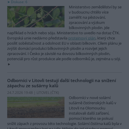
Diskuse: 6
Ministerstvo zemědělství by se
v budoucnu chtělo více
zaměřit na pěstování,
zpracování a výzkum
bílkovinných plodin. Jde
například o hrách nebo sóju. Ministerstvo to uvedlo na dotaz ČTK.
Evropská unie nedávno představila
proteinový plán
, který chce
posílit soběstačnost a odolnost EU v oblasti bílkovin. Cílem plánu je
zvýšit domácí produkci bílkovinných plodin a rozvíjet jejich
zpracování. I Česko je závislé na dovozu bílkovinných plodin,
potenciál pro růst produkce ale podle odborníků je, zejména u sóji.
Odborníci v Litovli testují další technologii na snížení
zápachu ze sušárny kalů
24.7.2026 19:48 | LITOVEL (
ČTK
)
Odborníci v nové solární
sušárně čistírenských kalů v
Litovli na Olomoucku
instalovali další zařízení,
pomocí kterého se pokusí
snížit zápach z provozu této technologie. Solární čistírna kalů byla v
Litovli zprovozněna loni na jaře. Město do její stavby s pomocí