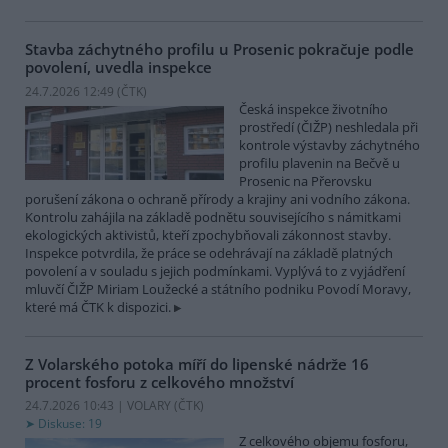
Stavba záchytného profilu u Prosenic pokračuje podle
povolení, uvedla inspekce
24.7.2026 12:49 (
ČTK
)
Česká inspekce životního
prostředí (ČIŽP) neshledala při
kontrole výstavby záchytného
profilu plavenin na Bečvě u
Prosenic na Přerovsku
porušení zákona o ochraně přírody a krajiny ani vodního zákona.
Kontrolu zahájila na základě podnětu souvisejícího s námitkami
ekologických aktivistů, kteří zpochybňovali zákonnost stavby.
Inspekce potvrdila, že práce se odehrávají na základě platných
povolení a v souladu s jejich podmínkami. Vyplývá to z vyjádření
mluvčí ČIŽP Miriam Loužecké a státního podniku Povodí Moravy,
které má ČTK k dispozici.
Z Volarského potoka míří do lipenské nádrže 16
procent fosforu z celkového množství
24.7.2026 10:43 | VOLARY (
ČTK
)
Diskuse: 19
Z celkového objemu fosforu,