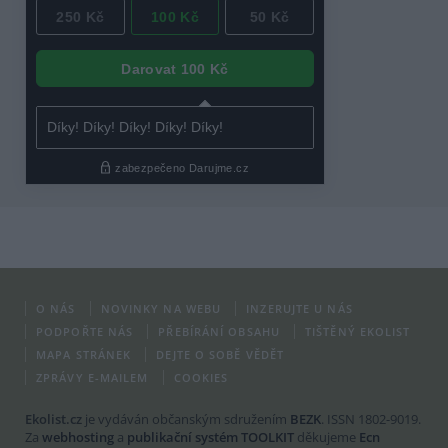
O NÁS
NOVINKY NA WEBU
INZERUJTE U NÁS
PODPOŘTE NÁS
PŘEBÍRÁNÍ OBSAHU
TIŠTĚNÝ EKOLIST
MAPA STRÁNEK
DEJTE O SOBĚ VĚDĚT
ZPRÁVY E-MAILEM
COOKIES
Ekolist.cz
je vydáván občanským sdružením
BEZK
. ISSN 1802-9019.
Za
webhosting
a
publikační systém TOOLKIT
děkujeme
Ecn