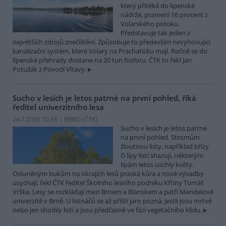
který přitéká do lipenské
nádrže, pramení 16 procent z
Volarského potoku.
Představuje tak jeden z
největších zdrojů znečištění. Způsobuje to především nevyhovující
kanalizační systém, které Volary na Prachaticku mají. Ročně se do
lipenské přehrady dostane na 20 tun fosforu. ČTK to řekl Jan
Potužák z Povodí Vltavy.
Sucho v lesích je letos patrné na první pohled, říká
ředitel univerzitního lesa
24.7.2026 10:38 | BRNO (
ČTK
)
Sucho v lesích je letos patrné
na první pohled. Stromům
žloutnou listy, například břízy
či lípy listí shazují, některým
lípám letos uschly květy.
Osluněným bukům na okrajích lesů praská kůra a nové výsadby
usychají, řekl ČTK ředitel Školního lesního podniku Křtiny Tomáš
Vrška. Lesy se rozkládají mezi Brnem a Blanskem a patří Mendelově
univerzitě v Brně. U listnáčů se až příští jaro pozná, jestli jsou mrtvé
nebo jen shodily listí a jsou předčasně ve fázi vegetačního klidu.