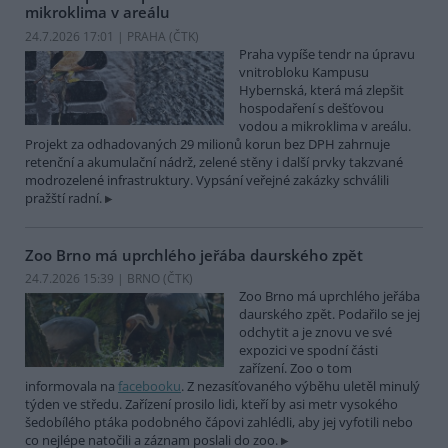
mikroklima v areálu
24.7.2026 17:01 | PRAHA (
ČTK
)
Praha vypíše tendr na úpravu
vnitrobloku Kampusu
Hybernská, která má zlepšit
hospodaření s dešťovou
vodou a mikroklima v areálu.
Projekt za odhadovaných 29 milionů korun bez DPH zahrnuje
retenční a akumulační nádrž, zelené stěny i další prvky takzvané
modrozelené infrastruktury. Vypsání veřejné zakázky schválili
pražští radní.
Zoo Brno má uprchlého jeřába daurského zpět
24.7.2026 15:39 | BRNO (
ČTK
)
Zoo Brno má uprchlého jeřába
daurského zpět. Podařilo se jej
odchytit a je znovu ve své
expozici ve spodní části
zařízení. Zoo o tom
informovala na
facebooku
. Z nezasíťovaného výběhu uletěl minulý
týden ve středu. Zařízení prosilo lidi, kteří by asi metr vysokého
šedobílého ptáka podobného čápovi zahlédli, aby jej vyfotili nebo
co nejlépe natočili a záznam poslali do zoo.