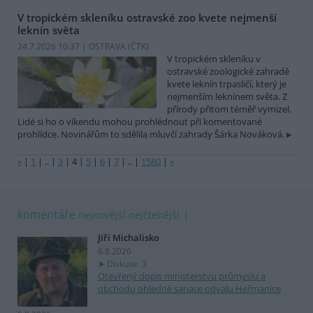
V tropickém skleníku ostravské zoo kvete nejmenší
leknín světa
24.7.2026 10:37 | OSTRAVA (
ČTK
)
V tropickém skleníku v
ostravské zoologické zahradě
kvete leknín trpasličí, který je
nejmenším leknínem světa. Z
přírody přitom téměř vymizel.
Lidé si ho o víkendu mohou prohlédnout při komentované
prohlídce. Novinářům to sdělila mluvčí zahrady Šárka Nováková.
«
|
1
|
..
|
3
|
4
|
5
|
6
|
7
|
..
|
1580
|
»
komentáře
nejnovější
nejčtenější
Jiří Michalisko
6.8.2026
Diskuse: 3
Otevřený dopis ministerstvu průmyslu a
obchodu ohledně sanace odvalu Heřmanice