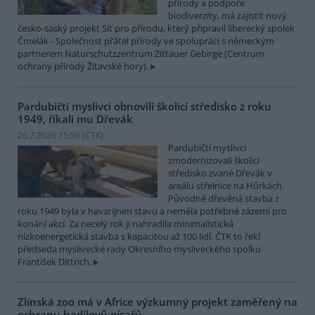
přírody a podpoře
biodiverzity, má zajistit nový
česko-saský projekt Síť pro přírodu, který připravil liberecký spolek
Čmelák - Společnost přátel přírody ve spolupráci s německým
partnerem Naturschutzzentrum Zittauer Gebirge (Centrum
ochrany přírody Žitavské hory).
Pardubičtí myslivci obnovili školicí středisko z roku
1949, říkali mu Dřevák
26.7.2026 15:59 (
ČTK
)
Pardubičtí myslivci
zmodernizovali školicí
středisko zvané Dřevák v
areálu střelnice na Hůrkách.
Původně dřevěná stavba z
roku 1949 byla v havarijním stavu a neměla potřebné zázemí pro
konání akcí. Za necelý rok ji nahradila minimalistická
nízkoenergetická stavba s kapacitou až 100 lidí. ČTK to řekl
předseda myslivecké rady Okresního mysliveckého spolku
František Dittrich.
Zlínská zoo má v Africe výzkumný projekt zaměřený na
ochranu hadilovů písařů