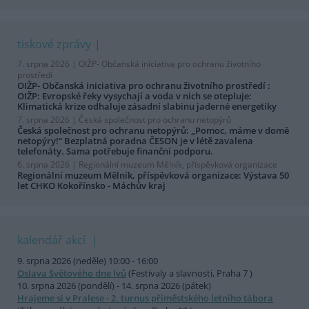
tiskové zprávy
7. srpna 2026 |
OIŽP- Občanská iniciativa pro ochranu životního
prostředí
OIŽP- Občanská iniciativa pro ochranu životního prostředí :
OIŽP: Evropské řeky vysychají a voda v nich se otepluje:
Klimatická krize odhaluje zásadní slabinu jaderné energetiky
7. srpna 2026 |
Česká společnost pro ochranu netopýrů
Česká společnost pro ochranu netopýrů: „Pomoc, máme v domě
netopýry!“ Bezplatná poradna ČESON je v létě zavalena
telefonáty. Sama potřebuje finanční podporu.
6. srpna 2026 |
Regionální muzeum Mělník, příspěvková organizace
Regionální muzeum Mělník, příspěvková organizace: Výstava 50
let CHKO Kokořínsko - Máchův kraj
kalendář akcí
9. srpna 2026 (neděle) 10:00 - 16:00
Oslava Světového dne lvů
(Festivaly a slavnosti, Praha 7 )
10. srpna 2026 (pondělí) - 14. srpna 2026 (pátek)
Hrajeme si v Pralese - 2. turnus příměstského letního tábora