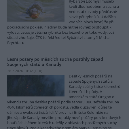
Rybářství Litomyšl muselo
kvůli dlouhodobému suchu a
nedostatku vody předčasně
slovit pět rybníků. U dalších
vodních ploch hrozí, že při
pokračujícím poklesu hladiny bude nutné rovněž přistoupit k
výlovu. Letos je většina rybníků bez běžného přítoku vody, což
situaci zhoršuje. ČTK to řekl ředitel Rybářství Litomyšl Michal
Brychta.
Lesní požáry po měsících sucha postihly západ
Spojených států a Kanady
28.7.2026 10:32 (
ČTK
)
Desítky lesních požárů na
západě Spojených států a
Kanady spálily tisíce kilometrů
čtverečních půdy. V
americkém státě Oregon o
víkendu zhruba desítka požárů podle serveru BBC sežehla zhruba
4046 kilometrů čtverečních porostu, vedla k uzavření důležité
dálnice a evakuaci tisíců lidí. V provincii Britská Kolumbie na
jihozápadě Kanady mezitím propukly nové požáry po víkendových
bouřkách, během kterých udeřily v oblastech postižených suchy
tisíce blesků. Podle kanadského premiéra Marka Carneyho se