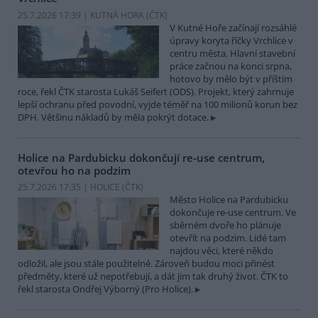
25.7.2026 17:39 | KUTNÁ HORA (
ČTK
)
V Kutné Hoře začínají rozsáhlé
úpravy koryta říčky Vrchlice v
centru města. Hlavní stavební
práce začnou na konci srpna,
hotovo by mělo být v příštím
roce, řekl ČTK starosta Lukáš Seifert (ODS). Projekt, který zahrnuje
lepší ochranu před povodní, vyjde téměř na 100 milionů korun bez
DPH. Většinu nákladů by měla pokrýt dotace.
Holice na Pardubicku dokončují re-use centrum,
otevřou ho na podzim
25.7.2026 17:35 | HOLICE (
ČTK
)
Město Holice na Pardubicku
dokončuje re-use centrum. Ve
sběrném dvoře ho plánuje
otevřít na podzim. Lidé tam
najdou věci, které někdo
odložil, ale jsou stále použitelné. Zároveň budou moci přinést
předměty, které už nepotřebují, a dát jim tak druhý život. ČTK to
řekl starosta Ondřej Výborný (Pro Holice).