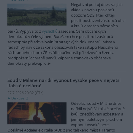
Negativní postoj dnes zaujala
vláda k návrhu poslanců
opoziční ODS, kteří chtějí
posílit postavení zástupců obcí
a krajů v radách národních
parků. Vyplývá to z
výsledků
zasedání. Osm občanských
demokratů v čele s Janem Burešem chce posílit roli zástupců
samospráv při schvalování strategických dokumentů. Místa v
radách by navíc ze zákona obsazovali také zástupci Hasičského
záchranného sboru ČR kvůli součinnosti při krizovém řízení a
protipožární ochraně parků. Záporné stanovisko občanské
demokraty překvapilo.
Soud v Miláně nařídil vypnout vysoké pece v největší
italské ocelárně
27.7.2026 20:32 (
ČTK
)
Diskuse: 2
Odvolací soud v Miláně dnes
nařídil největší italské ocelárně
kvůli znečišťování azbestem a
jemným polétavým prachem
vypnout vysoké pece.
Ocelárně Acciaierie d’Italia (ADI) z jihoitalského města Taranto