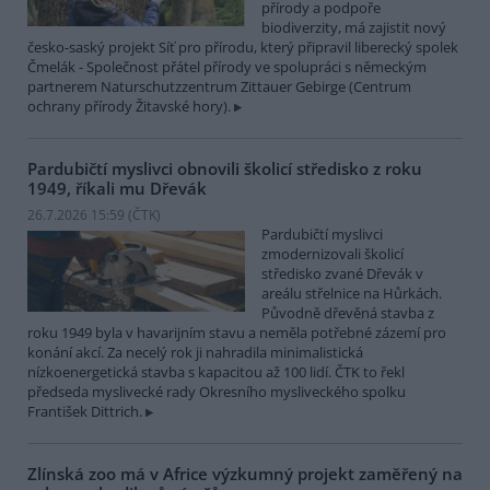
přírody a podpoře
biodiverzity, má zajistit nový
česko-saský projekt Síť pro přírodu, který připravil liberecký spolek
Čmelák - Společnost přátel přírody ve spolupráci s německým
partnerem Naturschutzzentrum Zittauer Gebirge (Centrum
ochrany přírody Žitavské hory).
Pardubičtí myslivci obnovili školicí středisko z roku
1949, říkali mu Dřevák
26.7.2026 15:59 (
ČTK
)
Pardubičtí myslivci
zmodernizovali školicí
středisko zvané Dřevák v
areálu střelnice na Hůrkách.
Původně dřevěná stavba z
roku 1949 byla v havarijním stavu a neměla potřebné zázemí pro
konání akcí. Za necelý rok ji nahradila minimalistická
nízkoenergetická stavba s kapacitou až 100 lidí. ČTK to řekl
předseda myslivecké rady Okresního mysliveckého spolku
František Dittrich.
Zlínská zoo má v Africe výzkumný projekt zaměřený na