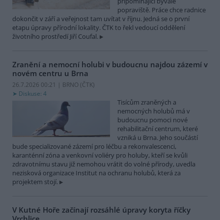
připomínající bývalé
popraviště. Práce chce radnice
dokončit v září a veřejnost tam uvítat v říjnu. Jedná se o první
etapu úpravy přírodní lokality. ČTK to řekl vedoucí oddělení
životního prostředí Jiří Coufal.
Zranění a nemocní holubi v budoucnu najdou zázemí v
novém centru u Brna
26.7.2026 00:21 | BRNO (
ČTK
)
Diskuse: 4
Tisícům zraněných a
nemocných holubů má v
budoucnu pomoci nové
rehabilitační centrum, které
vzniká u Brna. Jeho součástí
bude specializované zázemí pro léčbu a rekonvalescenci,
karanténní zóna a venkovní voliéry pro holuby, kteří se kvůli
zdravotnímu stavu již nemohou vrátit do volné přírody, uvedla
nezisková organizace Institut na ochranu holubů, která za
projektem stojí.
V Kutné Hoře začínají rozsáhlé úpravy koryta říčky
Vrchlice