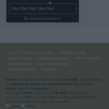
O NÁS
NOVINKY NA WEBU
INZERUJTE U NÁS
PODPOŘTE NÁS
PŘEBÍRÁNÍ OBSAHU
TIŠTĚNÝ EKOLIST
MAPA STRÁNEK
DEJTE O SOBĚ VĚDĚT
ZPRÁVY E-MAILEM
COOKIES
Ekolist.cz
je vydáván občanským sdružením
BEZK
. ISSN 1802-9019.
Za
webhosting
a
publikační systém TOOLKIT
děkujeme
Ecn
studiu
. Navštivte
Ecomonitor
.
Copyright ©
BEZK
. Copyright ©
ČTK
,
TASR
. Všechna práva
vyhrazena. Publikování nebo šíření obsahu je bez předchozího
souhlasu držitele autorských práv zakázáno.