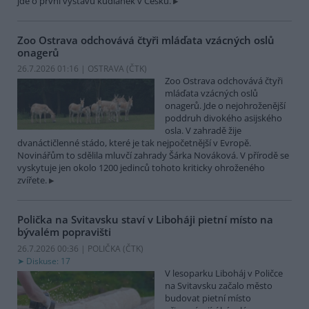
jde o první výstavu kudlanek v Česku.
Zoo Ostrava odchovává čtyři mláďata vzácných oslů
onagerů
26.7.2026 01:16 | OSTRAVA (
ČTK
)
Zoo Ostrava odchovává čtyři
mláďata vzácných oslů
onagerů. Jde o nejohroženější
poddruh divokého asijského
osla. V zahradě žije
dvanáctičlenné stádo, které je tak nejpočetnější v Evropě.
Novinářům to sdělila mluvčí zahrady Šárka Nováková. V přírodě se
vyskytuje jen okolo 1200 jedinců tohoto kriticky ohroženého
zvířete.
Polička na Svitavsku staví v Liboháji pietní místo na
bývalém popravišti
26.7.2026 00:36 | POLIČKA (
ČTK
)
Diskuse: 17
V lesoparku Liboháj v Poličce
na Svitavsku začalo město
budovat pietní místo