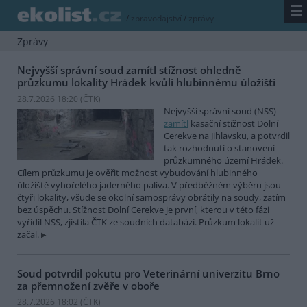
☰
/
zpravodajství
/
zprávy
Zprávy
Nejvyšší správní soud zamítl stížnost ohledně
průzkumu lokality Hrádek kvůli hlubinnému úložišti
28.7.2026 18:20 (
ČTK
)
Nejvyšší správní soud (NSS)
zamítl
kasační stížnost Dolní
Cerekve na Jihlavsku, a potvrdil
tak rozhodnutí o stanovení
průzkumného území Hrádek.
Cílem průzkumu je ověřit možnost vybudování hlubinného
úložiště vyhořelého jaderného paliva. V předběžném výběru jsou
čtyři lokality, všude se okolní samosprávy obrátily na soudy, zatím
bez úspěchu. Stížnost Dolní Cerekve je první, kterou v této fázi
vyřídil NSS, zjistila ČTK ze soudních databází. Průzkum lokalit už
začal.
Soud potvrdil pokutu pro Veterinární univerzitu Brno
za přemnožení zvěře v oboře
28.7.2026 18:02 (
ČTK
)