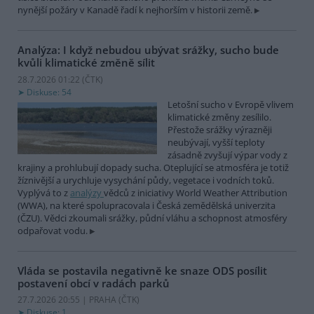
nynější požáry v Kanadě řadí k nejhorším v historii země.
Analýza: I když nebudou ubývat srážky, sucho bude
kvůli klimatické změně sílit
28.7.2026 01:22 (
ČTK
)
Diskuse: 54
Letošní sucho v Evropě vlivem
klimatické změny zesílilo.
Přestože srážky výrazněji
neubývají, vyšší teploty
zásadně zvyšují výpar vody z
krajiny a prohlubují dopady sucha. Oteplující se atmosféra je totiž
žíznivější a urychluje vysychání půdy, vegetace i vodních toků.
Vyplývá to z
analýzy
vědců z iniciativy World Weather Attribution
(WWA), na které spolupracovala i Česká zemědělská univerzita
(ČZU). Vědci zkoumali srážky, půdní vláhu a schopnost atmosféry
odpařovat vodu.
Vláda se postavila negativně ke snaze ODS posílit
postavení obcí v radách parků
27.7.2026 20:55 | PRAHA (
ČTK
)
Diskuse: 1