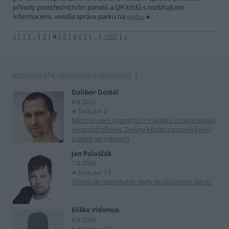
přírody prostřednictvím panelů a QR kódů s rozšiřujícími
informacemi, uvedla správa parku na
webu
.
«
|
1
|
..
|
3
|
4
|
5
|
6
|
7
|
..
|
1581
|
»
komentáře
nejnovější
nejčtenější
Dalibor Dostál
8.8.2026
Diskuse: 2
Místo kosení vyprahlých trávníků odstraňování
invazních dřevin. Změny klimatu promění péči
o zeleň ve městech
Jan Palaščák
7.8.2026
Diskuse: 13
Ohrožuje nedostatek vody budoucnost jádra?
Eliška Vidomus
6.8.2026
Diskuse: 42