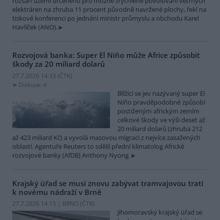
rozsah území určeného pro možné zrychlené povolování větrných
elektráren na zhruba 11 procent původně navržené plochy, řekl na
tiskové konferenci po jednání ministr průmyslu a obchodu Karel
Havlíček (ANO).
Rozvojová banka: Super El Niňo může Africe způsobit
škody za 20 miliard dolarů
27.7.2026 14:33 (
ČTK
)
Diskuse: 4
Blížící se jev nazývaný super El
Niňo pravděpodobně způsobí
postiženým africkým zemím
celkové škody ve výši deset až
20 miliard dolarů (zhruba 212
až 423 miliard Kč) a vyvolá masovou migraci z nejvíce zasažených
oblastí. Agentuře Reuters to sdělil přední klimatolog Africké
rozvojové banky (AfDB) Anthony Nyong.
Krajský úřad se musí znovu zabývat tramvajovou tratí
k novému nádraží v Brně
27.7.2026 14:15 | BRNO (
ČTK
)
Jihomoravský krajský úřad se