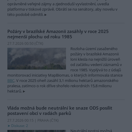
oprávněné veřejné zájmy a zjednoduší vyvlastnění, uvedla
platforma v tiskové zprávě. Obrátí se na senátory, aby novelu v
této podobě odmítli.
Požáry v brazilské Amazonii zasáhly v roce 2025
nejmenší plochu od roku 1985
27.7.2026 00:50 (
ČTK
)
Rozloha území zasaženého
požáry v brazilské Amazonii
loni klesla na nejnižší úroveň
od začátku vedení záznamů v
roce 1985. Vyplývá to z údajů
monitorovací iniciativy MapBiomas, o kterých informovala stanice
BBC
. V roce 2025 oheň zasáhl 3,1 milionu hektarů amazonského
pralesa, zatímco o rok dříve shořelo rekordních 15,8 milionu
hektarů.
Vláda možná bude neutrální ke snaze ODS posílit
postavení obcí v radách parků
27.7.2026 00:15 | PRAHA (
ČTK
)
Diskuse: 2
Neutrální postoj možná