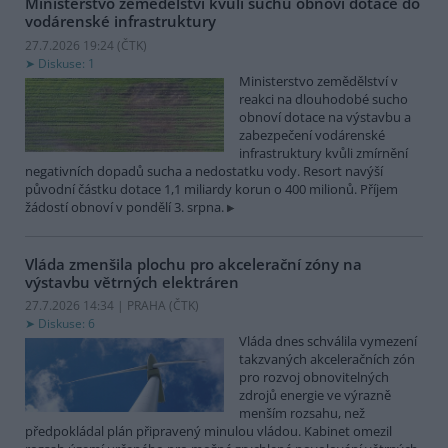
Ministerstvo zemědělství kvůli suchu obnoví dotace do
vodárenské infrastruktury
27.7.2026 19:24 (
ČTK
)
Diskuse: 1
Ministerstvo zemědělství v
reakci na dlouhodobé sucho
obnoví dotace na výstavbu a
zabezpečení vodárenské
infrastruktury kvůli zmírnění
negativních dopadů sucha a nedostatku vody. Resort navýší
původní částku dotace 1,1 miliardy korun o 400 milionů. Příjem
žádostí obnoví v pondělí 3. srpna.
Vláda zmenšila plochu pro akcelerační zóny na
výstavbu větrných elektráren
27.7.2026 14:34 | PRAHA (
ČTK
)
Diskuse: 6
Vláda dnes schválila vymezení
takzvaných akceleračních zón
pro rozvoj obnovitelných
zdrojů energie ve výrazně
menším rozsahu, než
předpokládal plán připravený minulou vládou. Kabinet omezil