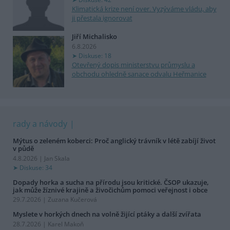
Klimatická krize není over. Vyzýváme vládu, aby
ji přestala ignorovat
Jiří Michalisko
6.8.2026
Diskuse: 18
Otevřený dopis ministerstvu průmyslu a
obchodu ohledně sanace odvalu Heřmanice
rady a návody
Mýtus o zeleném koberci: Proč anglický trávník v létě zabíjí život
v půdě
4.8.2026 | Jan Skala
Diskuse: 34
Dopady horka a sucha na přírodu jsou kritické. ČSOP ukazuje,
jak může žíznivé krajině a živočichům pomoci veřejnost i obce
29.7.2026 | Zuzana Kučerová
Myslete v horkých dnech na volně žijící ptáky a další zvířata
28.7.2026 | Karel Makoň