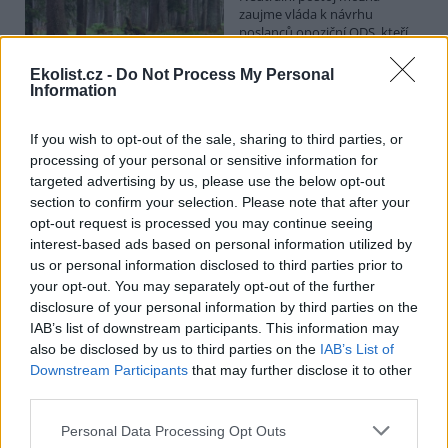
zaujme vláda k návrhu
poslanců opoziční ODS, kteří
chtějí posílit postavení
zástupců obcí a krajů v radách
Ekolist.cz -
Do Not Process My Personal
národních parků. Vyplývá to z předkládací zprávy na vládním
Information
webu. Věcně příslušné ministerstvo životního prostředí podle ní
své stanovisko k příslušné novele o ochraně přírody ve stanovené
lhůtě nedodalo. Kabinet se má novelou zabývat v pondělí. Jeho
If you wish to opt-out of the sale, sharing to third parties, or
postoj bude doporučením pro Sněmovnu, v níž má vládní koalice
processing of your personal or sensitive information for
většinu.
targeted advertising by us, please use the below opt-out
section to confirm your selection. Please note that after your
opt-out request is processed you may continue seeing
Na Hádecké planince u Brna obnovují ochránci
interest-based ads based on personal information utilized by
původní step, vrátí se tam i pastva
us or personal information disclosed to third parties prior to
26.7.2026 17:25 | BRNO (
ČTK
)
your opt-out. You may separately opt-out of the further
Zarostlou část Hádecké
disclosure of your personal information by third parties on the
planinky u Brna chtějí ochránci
vrátit do stavu ze 30. let
IAB’s list of downstream participants. This information may
minulého století. V oblasti
also be disclosed by us to third parties on the
IAB’s List of
obnovují původní step a
Downstream Participants
that may further disclose it to other
teplomilné doubravy. Vrátí se tam i pastva. Cílem je zachránit
third parties.
mizející druhy rostlin a živočichů, jako jsou vzácné orchideje či
motýl jasoň dymnivkový. ČTK to řekl Vilém Jurek z organizace
Personal Data Processing Opt Outs
Rezekvítek, která se o oblast stará. Národní přírodní rezervace