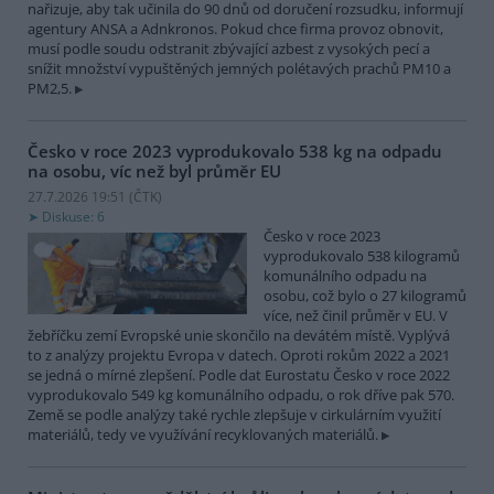
nařizuje, aby tak učinila do 90 dnů od doručení rozsudku, informují
agentury ANSA a Adnkronos. Pokud chce firma provoz obnovit,
musí podle soudu odstranit zbývající azbest z vysokých pecí a
snížit množství vypuštěných jemných polétavých prachů PM10 a
PM2,5.
Česko v roce 2023 vyprodukovalo 538 kg na odpadu
na osobu, víc než byl průměr EU
27.7.2026 19:51 (
ČTK
)
Diskuse: 6
Česko v roce 2023
vyprodukovalo 538 kilogramů
komunálního odpadu na
osobu, což bylo o 27 kilogramů
více, než činil průměr v EU. V
žebříčku zemí Evropské unie skončilo na devátém místě. Vyplývá
to z analýzy projektu Evropa v datech. Oproti rokům 2022 a 2021
se jedná o mírné zlepšení. Podle dat Eurostatu Česko v roce 2022
vyprodukovalo 549 kg komunálního odpadu, o rok dříve pak 570.
Země se podle analýzy také rychle zlepšuje v cirkulárním využití
materiálů, tedy ve využívání recyklovaných materiálů.