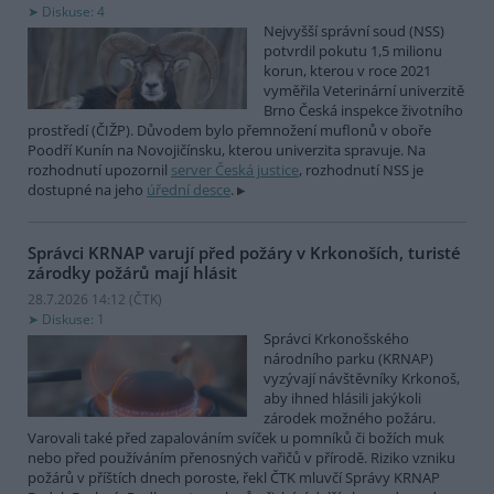
Diskuse: 4
Nejvyšší správní soud (NSS)
potvrdil pokutu 1,5 milionu
korun, kterou v roce 2021
vyměřila Veterinární univerzitě
Brno Česká inspekce životního
prostředí (ČIŽP). Důvodem bylo přemnožení muflonů v oboře
Poodří Kunín na Novojičínsku, kterou univerzita spravuje. Na
rozhodnutí upozornil
server Česká justice
, rozhodnutí NSS je
dostupné na jeho
úřední desce
.
Správci KRNAP varují před požáry v Krkonoších, turisté
zárodky požárů mají hlásit
28.7.2026 14:12 (
ČTK
)
Diskuse: 1
Správci Krkonošského
národního parku (KRNAP)
vyzývají návštěvníky Krkonoš,
aby ihned hlásili jakýkoli
zárodek možného požáru.
Varovali také před zapalováním svíček u pomníků či božích muk
nebo před používáním přenosných vařičů v přírodě. Riziko vzniku
požárů v příštích dnech poroste, řekl ČTK mluvčí Správy KRNAP