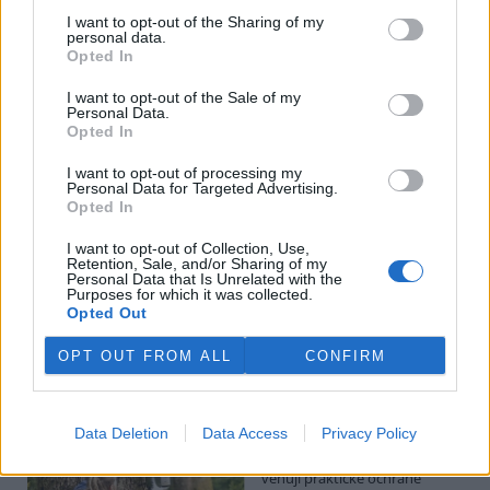
Hádecká planinka je součástí chráněné krajinné oblasti Moravský
I want to opt-out of the Sharing of my
kras, má rozlohu kolem 80 hektarů.
personal data.
Opted In
I po 100 letech je cihlová kanalizace v centru Pardubic
I want to opt-out of the Sale of my
v dobrém stavu
Personal Data.
Opted In
26.7.2026 16:24 | PARDUBICE (
ČTK
)
Diskuse: 1
Historická cihlová kanalizace v
I want to opt-out of processing my
Personal Data for Targeted Advertising.
centru Pardubic je i po více než
Opted In
100 letech v dobrém
technickém stavu. Podle
I want to opt-out of Collection, Use,
vodáren k tomu přispívá
Retention, Sale, and/or Sharing of my
vejčitý profil stok, který zlepšuje jejich samočištění a umožňuje
Personal Data that Is Unrelated with the
odvádět víc vody při přívalových deštích. ČTK to řekl mistr provozu
Purposes for which it was collected.
pardubických vodáren Erik Jandera.
Opted Out
OPT OUT FROM ALL
CONFIRM
Organizace v Česku a Německu chtějí víc
spolupracovat při ochraně přírody
26.7.2026 16:22 | LIBEREC (
ČTK
)
Data Deletion
Data Access
Privacy Policy
Větší spolupráci organizací,
které se v Česku a Německu
věnují praktické ochraně