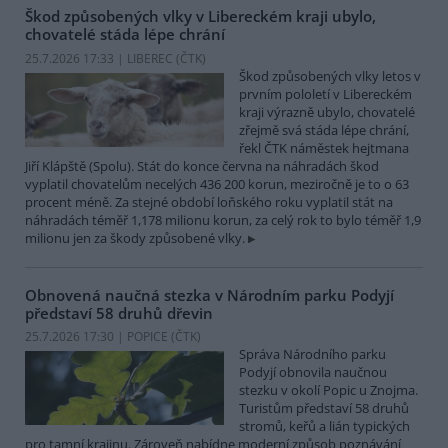
Škod způsobených vlky v Libereckém kraji ubylo,
chovatelé stáda lépe chrání
25.7.2026 17:33 | LIBEREC (
ČTK
)
Škod způsobených vlky letos v
prvním pololetí v Libereckém
kraji výrazně ubylo, chovatelé
zřejmě svá stáda lépe chrání,
řekl ČTK náměstek hejtmana
Jiří Klápště (Spolu). Stát do konce června na náhradách škod
vyplatil chovatelům necelých 436 200 korun, meziročně je to o 63
procent méně. Za stejné období loňského roku vyplatil stát na
náhradách téměř 1,178 milionu korun, za celý rok to bylo téměř 1,9
milionu jen za škody způsobené vlky.
Obnovená naučná stezka v Národním parku Podyjí
představí 58 druhů dřevin
25.7.2026 17:30 | POPICE (
ČTK
)
Správa Národního parku
Podyjí obnovila naučnou
stezku v okolí Popic u Znojma.
Turistům představí 58 druhů
stromů, keřů a lián typických
pro tamní krajinu. Zároveň nabídne moderní způsob poznávání