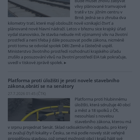
bude muset znovu zabývat
vlivy plánované tramvajové
tratě v tzv. jižním centru v
Brně. Jedná se o zhruba dva
kilometry tratí, které mají obsloužit nově vznikající čtvrť a
plánované nové hlavní nádraží. Letos v březnu sice krajský úřad
vydal stanovisko, že stavba nebude mít významný vliv na životní
prostředí a není třeba ji dále posuzovat podle zákona, nicméně
proti tomu se odvolal spolek Děti Země a částečně uspěl.
Ministerstvo životního prostředí rozhodnutí krajského úřadu
zrušilo a posuzování vlivů na životní prostředí EIA tak pokračuje,
uvedl v tiskové zprávě spolek.
Platforma proti úložišti je proti novele stavebního
zákona,obrátí se na senátory
27.7.2026 01:45 (
ČTK
)
Platforma proti hlubinnému
úložišti, která sdružuje 40 obcí
a měst a 18 spolků z ČR,
nesouhlasí s novelou
stavebního zákona, kterou má
v srpnu projednat Senát. Sklad radioaktivního odpadu, pro který
se zvažují čtyři lokality v Česku, se má podle novely stát veřejně
prospěšnou stavbou, což omezí možnosti obcí i krajů hájit své