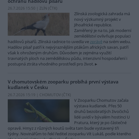
ochranu hadilovů písařů
26.7.2026 15:50 | ZLÍN (
ČTK
)
Zlínská zoologická zahrada má
nový výzkumný projekt v
Jihoafrické republice.
Zaměřený je na to, jak moderní
zemědělství ovlivňuje populaci
hadilovů písařů. Zlínská radnice to uvedla ve
zprávě
na svém webu.
Hadilov písař patří k nejvýraznějším ptákům afrických savan, patří
však k ohroženým druhům. Důvodem je zejména využití
travnatých ploch na zemědělskou půdu, intenzivní hospodaření i
postupná ztráta vhodného prostředí pro život.
V chomutovském zooparku probíhá první výstava
kudlanek v Česku
26.7.2026 15:19 | CHOMUTOV (
ČTK
)
V Zooparku Chomutov začala
výstava kudlanek. Přes 50
druhů bezobratlých živočichů
lidé uvidí v bývalém hostinci U
Pratura, který je po částečné
opravě. Hmyz z různých koutů světa tam bude vystavený tři
týdny. Novinářům to řekl ředitel zooparku Vít Lukáš, podle kterého