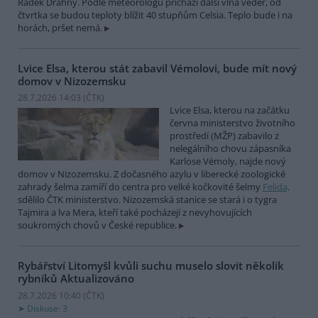
Radek Drahný. Podle meteorologů přichází další vlna veder, od
čtvrtka se budou teploty blížit 40 stupňům Celsia. Teplo bude i na
horách, pršet nemá.
Lvice Elsa, kterou stát zabavil Vémolovi, bude mít nový
domov v Nizozemsku
28.7.2026 14:03 (
ČTK
)
Lvice Elsa, kterou na začátku
června ministerstvo životního
prostředí (MŽP) zabavilo z
nelegálního chovu zápasníka
Karlose Vémoly, najde nový
domov v Nizozemsku. Z dočasného azylu v liberecké zoologické
zahrady šelma zamíří do centra pro velké kočkovité šelmy
Felida,
sdělilo ČTK ministerstvo. Nizozemská stanice se stará i o tygra
Tajmira a lva Mera, kteří také pocházejí z nevyhovujících
soukromých chovů v České republice.
Rybářství Litomyšl kvůli suchu muselo slovit několik
rybníků
Aktualizováno
28.7.2026 10:40 (
ČTK
)
Diskuse: 3