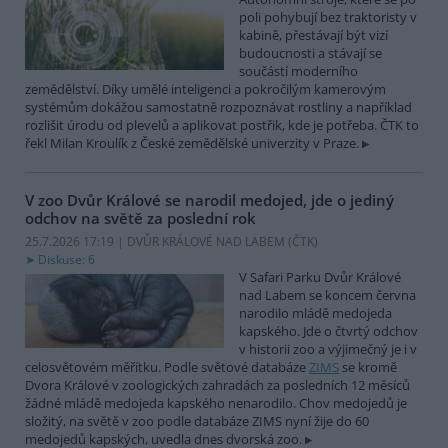
poli pohybují bez traktoristy v
kabině, přestávají být vizí
budoucnosti a stávají se
součástí moderního
zemědělství. Díky umělé inteligenci a pokročilým kamerovým
systémům dokážou samostatně rozpoznávat rostliny a například
rozlišit úrodu od plevelů a aplikovat postřik, kde je potřeba. ČTK to
řekl Milan Kroulík z České zemědělské univerzity v Praze.
V zoo Dvůr Králové se narodil medojed, jde o jediný
odchov na světě za poslední rok
25.7.2026 17:19 | DVŮR KRÁLOVÉ NAD LABEM (
ČTK
)
Diskuse: 6
V Safari Parku Dvůr Králové
nad Labem se koncem června
narodilo mládě medojeda
kapského. Jde o čtvrtý odchov
v historii zoo a výjimečný je i v
celosvětovém měřítku. Podle světové databáze
ZIMS
se kromě
Dvora Králové v zoologických zahradách za posledních 12 měsíců
žádné mládě medojeda kapského nenarodilo. Chov medojedů je
složitý, na světě v zoo podle databáze ZIMS nyní žije do 60
medojedů kapských, uvedla dnes dvorská zoo.