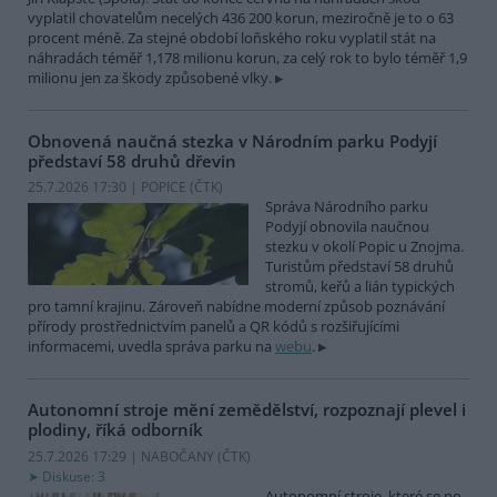
vyplatil chovatelům necelých 436 200 korun, meziročně je to o 63
procent méně. Za stejné období loňského roku vyplatil stát na
náhradách téměř 1,178 milionu korun, za celý rok to bylo téměř 1,9
milionu jen za škody způsobené vlky.
Obnovená naučná stezka v Národním parku Podyjí
představí 58 druhů dřevin
25.7.2026 17:30 | POPICE (
ČTK
)
Správa Národního parku
Podyjí obnovila naučnou
stezku v okolí Popic u Znojma.
Turistům představí 58 druhů
stromů, keřů a lián typických
pro tamní krajinu. Zároveň nabídne moderní způsob poznávání
přírody prostřednictvím panelů a QR kódů s rozšiřujícími
informacemi, uvedla správa parku na
webu
.
Autonomní stroje mění zemědělství, rozpoznají plevel i
plodiny, říká odborník
25.7.2026 17:29 | NABOČANY (
ČTK
)
Diskuse: 3
Autonomní stroje, které se po