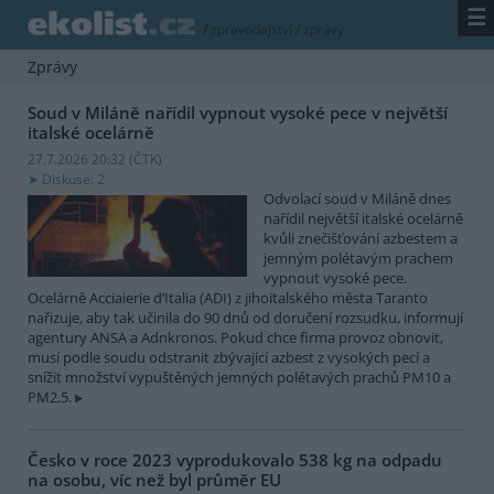
☰
/
zpravodajství
/
zprávy
Zprávy
Soud v Miláně nařídil vypnout vysoké pece v největší
italské ocelárně
27.7.2026 20:32 (
ČTK
)
Diskuse: 2
Odvolací soud v Miláně dnes
nařídil největší italské ocelárně
kvůli znečišťování azbestem a
jemným polétavým prachem
vypnout vysoké pece.
Ocelárně Acciaierie d’Italia (ADI) z jihoitalského města Taranto
nařizuje, aby tak učinila do 90 dnů od doručení rozsudku, informují
agentury ANSA a Adnkronos. Pokud chce firma provoz obnovit,
musí podle soudu odstranit zbývající azbest z vysokých pecí a
snížit množství vypuštěných jemných polétavých prachů PM10 a
PM2,5.
Česko v roce 2023 vyprodukovalo 538 kg na odpadu
na osobu, víc než byl průměr EU