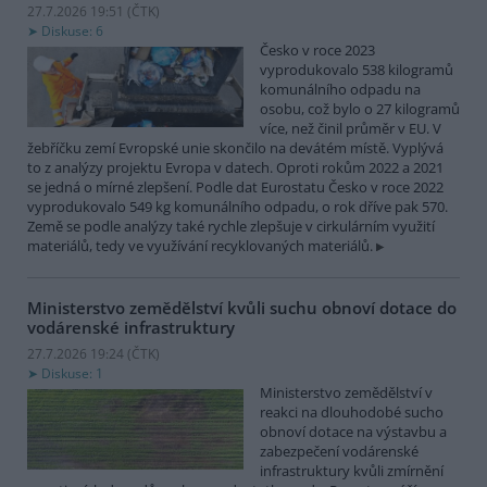
27.7.2026 19:51 (
ČTK
)
Diskuse: 6
Česko v roce 2023
vyprodukovalo 538 kilogramů
komunálního odpadu na
osobu, což bylo o 27 kilogramů
více, než činil průměr v EU. V
žebříčku zemí Evropské unie skončilo na devátém místě. Vyplývá
to z analýzy projektu Evropa v datech. Oproti rokům 2022 a 2021
se jedná o mírné zlepšení. Podle dat Eurostatu Česko v roce 2022
vyprodukovalo 549 kg komunálního odpadu, o rok dříve pak 570.
Země se podle analýzy také rychle zlepšuje v cirkulárním využití
materiálů, tedy ve využívání recyklovaných materiálů.
Ministerstvo zemědělství kvůli suchu obnoví dotace do
vodárenské infrastruktury
27.7.2026 19:24 (
ČTK
)
Diskuse: 1
Ministerstvo zemědělství v
reakci na dlouhodobé sucho
obnoví dotace na výstavbu a
zabezpečení vodárenské
infrastruktury kvůli zmírnění