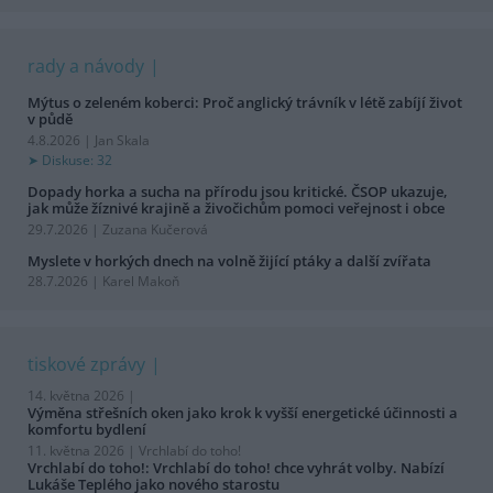
rady a návody
Mýtus o zeleném koberci: Proč anglický trávník v létě zabíjí život
v půdě
4.8.2026 | Jan Skala
Diskuse: 32
Dopady horka a sucha na přírodu jsou kritické. ČSOP ukazuje,
jak může žíznivé krajině a živočichům pomoci veřejnost i obce
29.7.2026 | Zuzana Kučerová
Myslete v horkých dnech na volně žijící ptáky a další zvířata
28.7.2026 | Karel Makoň
tiskové zprávy
14. května 2026 |
Výměna střešních oken jako krok k vyšší energetické účinnosti a
komfortu bydlení
11. května 2026 |
Vrchlabí do toho!
Vrchlabí do toho!: Vrchlabí do toho! chce vyhrát volby. Nabízí
Lukáše Teplého jako nového starostu