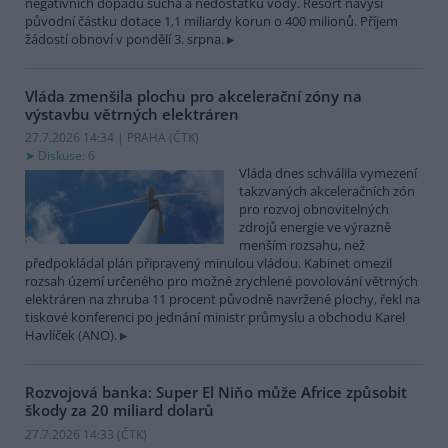
negativních dopadů sucha a nedostatku vody. Resort navýší
původní částku dotace 1,1 miliardy korun o 400 milionů. Příjem
žádostí obnoví v pondělí 3. srpna.
Vláda zmenšila plochu pro akcelerační zóny na
výstavbu větrných elektráren
27.7.2026 14:34 | PRAHA (
ČTK
)
Diskuse: 6
Vláda dnes schválila vymezení
takzvaných akceleračních zón
pro rozvoj obnovitelných
zdrojů energie ve výrazně
menším rozsahu, než
předpokládal plán připravený minulou vládou. Kabinet omezil
rozsah území určeného pro možné zrychlené povolování větrných
elektráren na zhruba 11 procent původně navržené plochy, řekl na
tiskové konferenci po jednání ministr průmyslu a obchodu Karel
Havlíček (ANO).
Rozvojová banka: Super El Niňo může Africe způsobit
škody za 20 miliard dolarů
27.7.2026 14:33 (
ČTK
)