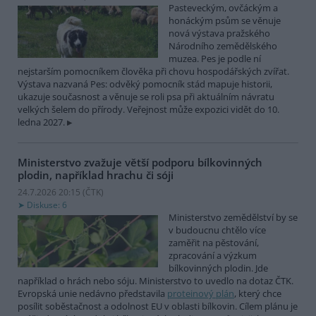
Pasteveckým, ovčáckým a
honáckým psům se věnuje
nová výstava pražského
Národního zemědělského
muzea. Pes je podle ní
nejstarším pomocníkem člověka při chovu hospodářských zvířat.
Výstava nazvaná Pes: odvěký pomocník stád mapuje historii,
ukazuje současnost a věnuje se roli psa při aktuálním návratu
velkých šelem do přírody. Veřejnost může expozici vidět do 10.
ledna 2027.
Ministerstvo zvažuje větší podporu bílkovinných
plodin, například hrachu či sóji
24.7.2026 20:15 (
ČTK
)
Diskuse: 6
Ministerstvo zemědělství by se
v budoucnu chtělo více
zaměřit na pěstování,
zpracování a výzkum
bílkovinných plodin. Jde
například o hrách nebo sóju. Ministerstvo to uvedlo na dotaz ČTK.
Evropská unie nedávno představila
proteinový plán
, který chce
posílit soběstačnost a odolnost EU v oblasti bílkovin. Cílem plánu je