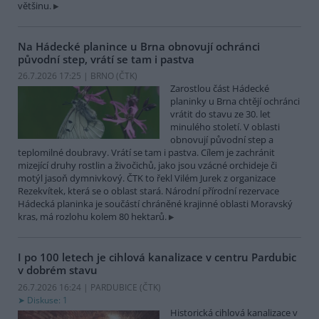
většinu.
Na Hádecké planince u Brna obnovují ochránci
původní step, vrátí se tam i pastva
26.7.2026 17:25 | BRNO (
ČTK
)
Zarostlou část Hádecké
planinky u Brna chtějí ochránci
vrátit do stavu ze 30. let
minulého století. V oblasti
obnovují původní step a
teplomilné doubravy. Vrátí se tam i pastva. Cílem je zachránit
mizející druhy rostlin a živočichů, jako jsou vzácné orchideje či
motýl jasoň dymnivkový. ČTK to řekl Vilém Jurek z organizace
Rezekvítek, která se o oblast stará. Národní přírodní rezervace
Hádecká planinka je součástí chráněné krajinné oblasti Moravský
kras, má rozlohu kolem 80 hektarů.
I po 100 letech je cihlová kanalizace v centru Pardubic
v dobrém stavu
26.7.2026 16:24 | PARDUBICE (
ČTK
)
Diskuse: 1
Historická cihlová kanalizace v