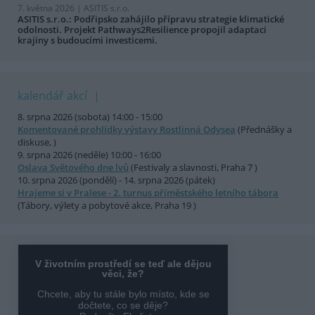
7. května 2026 |
ASITIS s.r.o.
ASITIS s.r.o.: Podřipsko zahájilo přípravu strategie klimatické
odolnosti. Projekt Pathways2Resilience propojil adaptaci
krajiny s budoucími investicemi.
kalendář akcí
8. srpna 2026 (sobota) 14:00 - 15:00
Komentované prohlídky výstavy Rostlinná Odysea
(Přednášky a
diskuse, )
9. srpna 2026 (neděle) 10:00 - 16:00
Oslava Světového dne lvů
(Festivaly a slavnosti, Praha 7 )
10. srpna 2026 (pondělí) - 14. srpna 2026 (pátek)
Hrajeme si v Pralese - 2. turnus příměstského letního tábora
(Tábory, výlety a pobytové akce, Praha 19 )