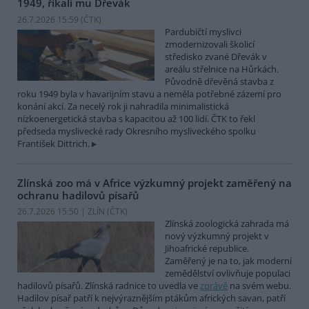
1949, říkali mu Dřevák
26.7.2026 15:59 (
ČTK
)
Pardubičtí myslivci
zmodernizovali školicí
středisko zvané Dřevák v
areálu střelnice na Hůrkách.
Původně dřevěná stavba z
roku 1949 byla v havarijním stavu a neměla potřebné zázemí pro
konání akcí. Za necelý rok ji nahradila minimalistická
nízkoenergetická stavba s kapacitou až 100 lidí. ČTK to řekl
předseda myslivecké rady Okresního mysliveckého spolku
František Dittrich.
Zlínská zoo má v Africe výzkumný projekt zaměřený na
ochranu hadilovů písařů
26.7.2026 15:50 | ZLÍN (
ČTK
)
Zlínská zoologická zahrada má
nový výzkumný projekt v
Jihoafrické republice.
Zaměřený je na to, jak moderní
zemědělství ovlivňuje populaci
hadilovů písařů. Zlínská radnice to uvedla ve
zprávě
na svém webu.
Hadilov písař patří k nejvýraznějším ptákům afrických savan, patří