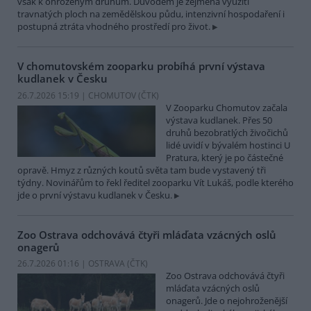
však k ohroženým druhům. Důvodem je zejména využití
travnatých ploch na zemědělskou půdu, intenzivní hospodaření i
postupná ztráta vhodného prostředí pro život.
V chomutovském zooparku probíhá první výstava
kudlanek v Česku
26.7.2026 15:19 | CHOMUTOV (
ČTK
)
V Zooparku Chomutov začala
výstava kudlanek. Přes 50
druhů bezobratlých živočichů
lidé uvidí v bývalém hostinci U
Pratura, který je po částečné
opravě. Hmyz z různých koutů světa tam bude vystavený tři
týdny. Novinářům to řekl ředitel zooparku Vít Lukáš, podle kterého
jde o první výstavu kudlanek v Česku.
Zoo Ostrava odchovává čtyři mláďata vzácných oslů
onagerů
26.7.2026 01:16 | OSTRAVA (
ČTK
)
Zoo Ostrava odchovává čtyři
mláďata vzácných oslů
onagerů. Jde o nejohroženější