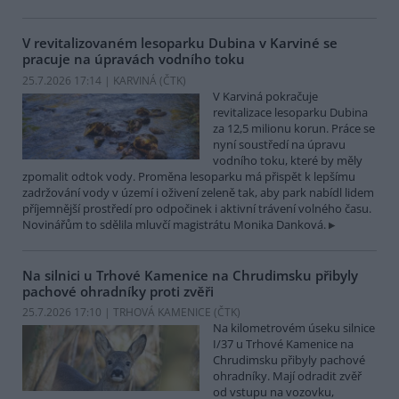
V revitalizovaném lesoparku Dubina v Karviné se
pracuje na úpravách vodního toku
25.7.2026 17:14 | KARVINÁ (
ČTK
)
V Karviná pokračuje
revitalizace lesoparku Dubina
za 12,5 milionu korun. Práce se
nyní soustředí na úpravu
vodního toku, které by měly
zpomalit odtok vody. Proměna lesoparku má přispět k lepšímu
zadržování vody v území i oživení zeleně tak, aby park nabídl lidem
příjemnější prostředí pro odpočinek i aktivní trávení volného času.
Novinářům to sdělila mluvčí magistrátu Monika Danková.
Na silnici u Trhové Kamenice na Chrudimsku přibyly
pachové ohradníky proti zvěři
25.7.2026 17:10 | TRHOVÁ KAMENICE (
ČTK
)
Na kilometrovém úseku silnice
I/37 u Trhové Kamenice na
Chrudimsku přibyly pachové
ohradníky. Mají odradit zvěř
od vstupu na vozovku,