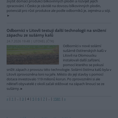
zvýšit domácí produkci bílkovinných plodin a rozvíjet jejich
zpracování. I Česko je závislé na dovozu bílkovinných plodin,
potenciál pro růst produkce ale podle odborníků je, zejména u sóji.
Odborníci v Litovli testují další technologii na snížení
zápachu ze sušárny kalů
24.7.2026 19:48 | LITOVEL (
ČTK
)
Odborníci v nové solární
sušárně čistírenských kalů v
Litovli na Olomoucku
instalovali další zařízení,
pomocí kterého se pokusí
snížit zápach z provozu této technologie. Solární čistírna kalů byla v
Litovli zprovozněna loni na jaře. Město do její stavby s pomocí
dotace investovalo 119 milionů korun. Po zprovozněni si ale
někteří obyvatelé z okolí začali stěžovat na zápach linoucí se ze
sušárny.
«
|
1
|
..
|
3
|
4
|
5
|
6
|
7
|
..
|
1581
|
»