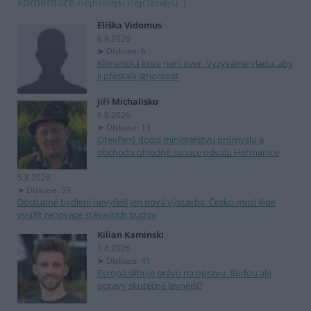
komentáře
nejnovější
nejčtenější
Eliška Vidomus
6.8.2026
Diskuse: 6
Klimatická krize není over. Vyzýváme vládu, aby
ji přestala ignorovat
Jiří Michalisko
6.8.2026
Diskuse: 13
Otevřený dopis ministerstvu průmyslu a
obchodu ohledně sanace odvalu Heřmanice
5.8.2026
Diskuse: 39
Dostupné bydlení nevyřeší jen nová výstavba. Česko musí lépe
využít renovace stávajících budov
Kilian Kaminski
1.8.2026
Diskuse: 41
Evropa slibuje právo na opravu. Budou ale
opravy skutečně levnější?