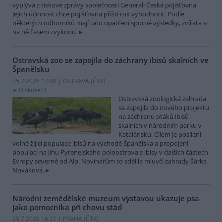
vyplývá z tiskové zprávy společnosti Generali Česká pojišťovna.
Jejich účinnost chce pojišťovna příští rok vyhodnotit. Podle
některých odborníků mají tato opatření sporné výsledky, zvířata si
na ně časem zvyknou.
Ostravská zoo se zapojila do záchrany ibisů skalních ve
Španělsku
25.7.2026 17:00 | OSTRAVA (
ČTK
)
Diskuse: 1
Ostravská zoologická zahrada
se zapojila do nového projektu
na záchranu ptáků ibisů
skalních v národním parku v
Katalánsku. Cílem je posílení
volně žijící populace ibisů na východě Španělska a propojení
populací na jihu Pyrenejského poloostrova s ibisy v dalších částech
Evropy severně od Alp. Novinářům to sdělila mluvčí zahrady Šárka
Nováková.
Národní zemědělské muzeum výstavou ukazuje psa
jako pomocníka při chovu stád
25.7.2026 16:21 | PRAHA (
ČTK
)