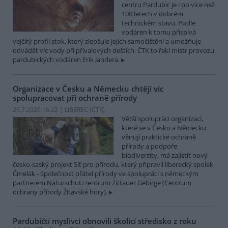
centru Pardubic je i po více než
100 letech v dobrém
technickém stavu. Podle
vodáren k tomu přispívá
vejčitý profil stok, který zlepšuje jejich samočištění a umožňuje
odvádět víc vody při přívalových deštích. ČTK to řekl mistr provozu
pardubických vodáren Erik Jandera.
Organizace v Česku a Německu chtějí víc
spolupracovat při ochraně přírody
26.7.2026 16:22 | LIBEREC (
ČTK
)
Větší spolupráci organizací,
které se v Česku a Německu
věnují praktické ochraně
přírody a podpoře
biodiverzity, má zajistit nový
česko-saský projekt Síť pro přírodu, který připravil liberecký spolek
Čmelák - Společnost přátel přírody ve spolupráci s německým
partnerem Naturschutzzentrum Zittauer Gebirge (Centrum
ochrany přírody Žitavské hory).
Pardubičtí myslivci obnovili školicí středisko z roku