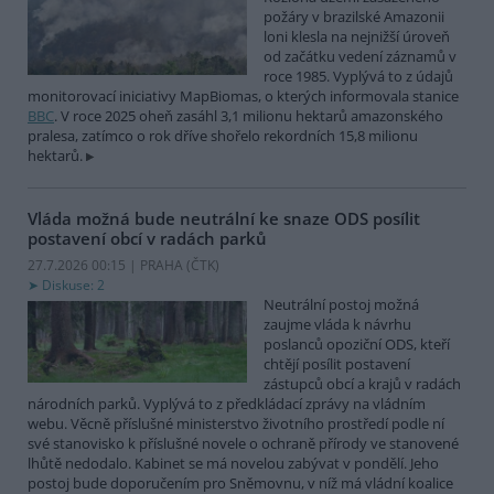
požáry v brazilské Amazonii
loni klesla na nejnižší úroveň
od začátku vedení záznamů v
roce 1985. Vyplývá to z údajů
monitorovací iniciativy MapBiomas, o kterých informovala stanice
BBC
. V roce 2025 oheň zasáhl 3,1 milionu hektarů amazonského
pralesa, zatímco o rok dříve shořelo rekordních 15,8 milionu
hektarů.
Vláda možná bude neutrální ke snaze ODS posílit
postavení obcí v radách parků
27.7.2026 00:15 | PRAHA (
ČTK
)
Diskuse: 2
Neutrální postoj možná
zaujme vláda k návrhu
poslanců opoziční ODS, kteří
chtějí posílit postavení
zástupců obcí a krajů v radách
národních parků. Vyplývá to z předkládací zprávy na vládním
webu. Věcně příslušné ministerstvo životního prostředí podle ní
své stanovisko k příslušné novele o ochraně přírody ve stanovené
lhůtě nedodalo. Kabinet se má novelou zabývat v pondělí. Jeho
postoj bude doporučením pro Sněmovnu, v níž má vládní koalice