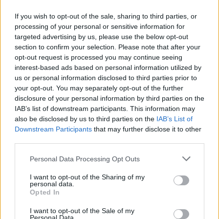
26.7.2026 00:21 | BRNO (
ČTK
)
Diskuse: 4
If you wish to opt-out of the sale, sharing to third parties, or
Tisícům zraněných a
processing of your personal or sensitive information for
nemocných holubů má v
targeted advertising by us, please use the below opt-out
budoucnu pomoci nové
rehabilitační centrum, které
section to confirm your selection. Please note that after your
vzniká u Brna. Jeho součástí
opt-out request is processed you may continue seeing
bude specializované zázemí pro léčbu a rekonvalescenci,
interest-based ads based on personal information utilized by
karanténní zóna a venkovní voliéry pro holuby, kteří se kvůli
us or personal information disclosed to third parties prior to
zdravotnímu stavu již nemohou vrátit do volné přírody, uvedla
your opt-out. You may separately opt-out of the further
nezisková organizace Institut na ochranu holubů, která za
disclosure of your personal information by third parties on the
projektem stojí.
IAB’s list of downstream participants. This information may
also be disclosed by us to third parties on the
IAB’s List of
V Kutné Hoře začínají rozsáhlé úpravy koryta říčky
Downstream Participants
that may further disclose it to other
Vrchlice
third parties.
25.7.2026 17:39 | KUTNÁ HORA (
ČTK
)
V Kutné Hoře začínají rozsáhlé
Personal Data Processing Opt Outs
úpravy koryta říčky Vrchlice v
centru města. Hlavní stavební
I want to opt-out of the Sharing of my
práce začnou na konci srpna,
personal data.
hotovo by mělo být v příštím
Opted In
roce, řekl ČTK starosta Lukáš Seifert (ODS). Projekt, který zahrnuje
lepší ochranu před povodní, vyjde téměř na 100 milionů korun bez
I want to opt-out of the Sale of my
DPH. Většinu nákladů by měla pokrýt dotace.
Personal Data.