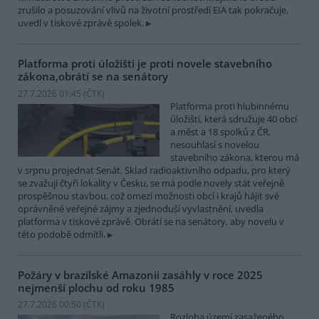
zrušilo a posuzování vlivů na životní prostředí EIA tak pokračuje,
uvedl v tiskové zprávě spolek.
Platforma proti úložišti je proti novele stavebního
zákona,obrátí se na senátory
27.7.2026 01:45 (
ČTK
)
Platforma proti hlubinnému
úložišti, která sdružuje 40 obcí
a měst a 18 spolků z ČR,
nesouhlasí s novelou
stavebního zákona, kterou má
v srpnu projednat Senát. Sklad radioaktivního odpadu, pro který
se zvažují čtyři lokality v Česku, se má podle novely stát veřejně
prospěšnou stavbou, což omezí možnosti obcí i krajů hájit své
oprávněné veřejné zájmy a zjednoduší vyvlastnění, uvedla
platforma v tiskové zprávě. Obrátí se na senátory, aby novelu v
této podobě odmítli.
Požáry v brazilské Amazonii zasáhly v roce 2025
nejmenší plochu od roku 1985
27.7.2026 00:50 (
ČTK
)
Rozloha území zasaženého