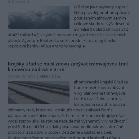
Diskuse: 3
Blížící se jev nazývaný super El
Niňo pravděpodobně způsobí
postiženým africkým zemím
celkové škody ve výši deset až
20 miliard dolarů (zhruba 212
až 423 miliard Kč) a vyvolá masovou migraci z nejvíce zasažených
oblastí. Agentuře Reuters to sdělil přední klimatolog Africké
rozvojové banky (AfDB) Anthony Nyong.
Krajský úřad se musí znovu zabývat tramvajovou tratí
k novému nádraží v Brně
27.7.2026 14:15 | BRNO (
ČTK
)
Jihomoravský krajský úřad se
bude muset znovu zabývat
vlivy plánované tramvajové
tratě v tzv. jižním centru v
Brně. Jedná se o zhruba dva
kilometry tratí, které mají obsloužit nově vznikající čtvrť a
plánované nové hlavní nádraží. Letos v březnu sice krajský úřad
vydal stanovisko, že stavba nebude mít významný vliv na životní
prostředí a není třeba ji dále posuzovat podle zákona, nicméně
proti tomu se odvolal spolek Děti Země a částečně uspěl.
Ministerstvo životního prostředí rozhodnutí krajského úřadu