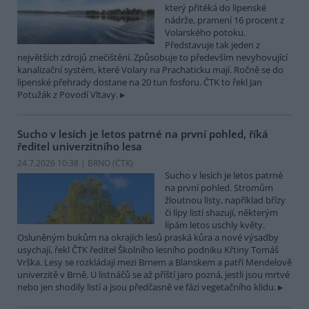
který přitéká do lipenské
nádrže, pramení 16 procent z
Volarského potoku.
Představuje tak jeden z
největších zdrojů znečištění. Způsobuje to především nevyhovující
kanalizační systém, které Volary na Prachaticku mají. Ročně se do
lipenské přehrady dostane na 20 tun fosforu. ČTK to řekl Jan
Potužák z Povodí Vltavy.
Sucho v lesích je letos patrné na první pohled, říká
ředitel univerzitního lesa
24.7.2026 10:38 | BRNO (
ČTK
)
Sucho v lesích je letos patrné
na první pohled. Stromům
žloutnou listy, například břízy
či lípy listí shazují, některým
lípám letos uschly květy.
Osluněným bukům na okrajích lesů praská kůra a nové výsadby
usychají, řekl ČTK ředitel Školního lesního podniku Křtiny Tomáš
Vrška. Lesy se rozkládají mezi Brnem a Blanskem a patří Mendelově
univerzitě v Brně. U listnáčů se až příští jaro pozná, jestli jsou mrtvé
nebo jen shodily listí a jsou předčasně ve fázi vegetačního klidu.