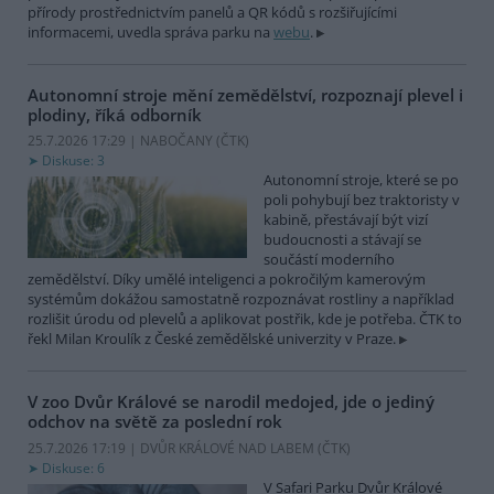
přírody prostřednictvím panelů a QR kódů s rozšiřujícími
informacemi, uvedla správa parku na
webu
.
Autonomní stroje mění zemědělství, rozpoznají plevel i
plodiny, říká odborník
25.7.2026 17:29 | NABOČANY (
ČTK
)
Diskuse: 3
Autonomní stroje, které se po
poli pohybují bez traktoristy v
kabině, přestávají být vizí
budoucnosti a stávají se
součástí moderního
zemědělství. Díky umělé inteligenci a pokročilým kamerovým
systémům dokážou samostatně rozpoznávat rostliny a například
rozlišit úrodu od plevelů a aplikovat postřik, kde je potřeba. ČTK to
řekl Milan Kroulík z České zemědělské univerzity v Praze.
V zoo Dvůr Králové se narodil medojed, jde o jediný
odchov na světě za poslední rok
25.7.2026 17:19 | DVŮR KRÁLOVÉ NAD LABEM (
ČTK
)
Diskuse: 6
V Safari Parku Dvůr Králové