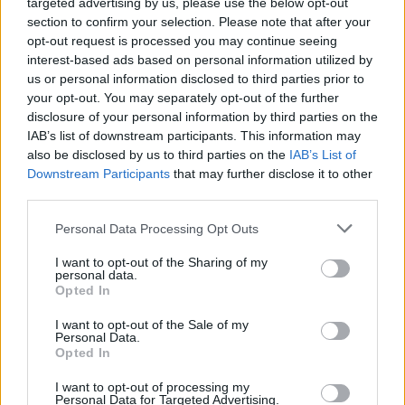
targeted advertising by us, please use the below opt-out
Na silnici u Trhové Kamenice na Chrudimsku přibyly
section to confirm your selection. Please note that after your
pachové ohradníky proti zvěři
opt-out request is processed you may continue seeing
interest-based ads based on personal information utilized by
25.7.2026 17:10 | TRHOVÁ KAMENICE (
ČTK
)
Na kilometrovém úseku silnice
us or personal information disclosed to third parties prior to
I/37 u Trhové Kamenice na
your opt-out. You may separately opt-out of the further
Chrudimsku přibyly pachové
disclosure of your personal information by third parties on the
ohradníky. Mají odradit zvěř
IAB’s list of downstream participants. This information may
od vstupu na vozovku,
also be disclosed by us to third parties on the
IAB’s List of
vyplývá z tiskové zprávy společnosti Generali Česká pojišťovna.
Jejich účinnost chce pojišťovna příští rok vyhodnotit. Podle
Downstream Participants
that may further disclose it to other
některých odborníků mají tato opatření sporné výsledky, zvířata si
third parties.
na ně časem zvyknou.
Personal Data Processing Opt Outs
Ostravská zoo se zapojila do záchrany ibisů skalních ve
I want to opt-out of the Sharing of my
Španělsku
personal data.
Opted In
25.7.2026 17:00 | OSTRAVA (
ČTK
)
Diskuse: 1
I want to opt-out of the Sale of my
Ostravská zoologická zahrada
Personal Data.
se zapojila do nového projektu
Opted In
na záchranu ptáků ibisů
skalních v národním parku v
I want to opt-out of processing my
Katalánsku. Cílem je posílení
Personal Data for Targeted Advertising.