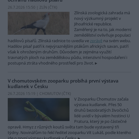
26.7.2026 15:50 | ZLÍN (
ČTK
)
Zlínská zoologická zahrada má
nový výzkumný projekt v
Jihoafrické republice.
Zaměřený je na to, jak moderní
zemědělství ovlivňuje populaci
hadilovů písařů. Zlínská radnice to uvedla ve
zprávě
na svém webu.
Hadilov písař patří k nejvýraznějším ptákům afrických savan, patří
však k ohroženým druhům. Důvodem je zejména využití
travnatých ploch na zemědělskou půdu, intenzivní hospodaření i
postupná ztráta vhodného prostředí pro život.
V chomutovském zooparku probíhá první výstava
kudlanek v Česku
26.7.2026 15:19 | CHOMUTOV (
ČTK
)
V Zooparku Chomutov začala
výstava kudlanek. Přes 50
druhů bezobratlých živočichů
lidé uvidí v bývalém hostinci U
Pratura, který je po částečné
opravě. Hmyz z různých koutů světa tam bude vystavený tři
týdny. Novinářům to řekl ředitel zooparku Vít Lukáš, podle kterého
jde o první výstavu kudlanek v Česku.