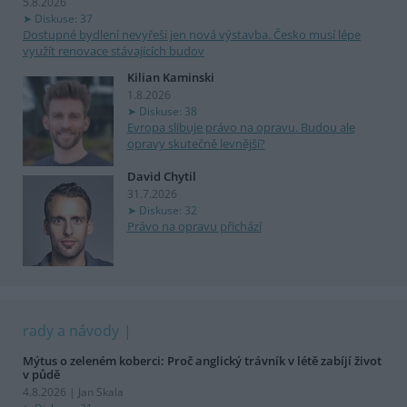
5.8.2026
Diskuse: 37
Dostupné bydlení nevyřeší jen nová výstavba. Česko musí lépe
využít renovace stávajících budov
Kilian Kaminski
1.8.2026
Diskuse: 38
Evropa slibuje právo na opravu. Budou ale
opravy skutečně levnější?
David Chytil
31.7.2026
Diskuse: 32
Právo na opravu přichází
rady a návody
Mýtus o zeleném koberci: Proč anglický trávník v létě zabíjí život
v půdě
4.8.2026 | Jan Skala