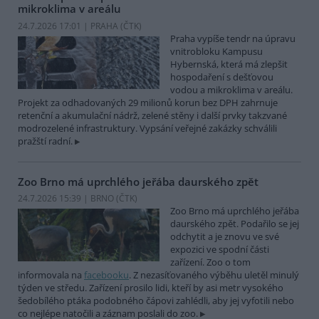
mikroklima v areálu
24.7.2026 17:01 | PRAHA (
ČTK
)
Praha vypíše tendr na úpravu
vnitrobloku Kampusu
Hybernská, která má zlepšit
hospodaření s dešťovou
vodou a mikroklima v areálu.
Projekt za odhadovaných 29 milionů korun bez DPH zahrnuje
retenční a akumulační nádrž, zelené stěny i další prvky takzvané
modrozelené infrastruktury. Vypsání veřejné zakázky schválili
pražští radní.
Zoo Brno má uprchlého jeřába daurského zpět
24.7.2026 15:39 | BRNO (
ČTK
)
Zoo Brno má uprchlého jeřába
daurského zpět. Podařilo se jej
odchytit a je znovu ve své
expozici ve spodní části
zařízení. Zoo o tom
informovala na
facebooku
. Z nezasíťovaného výběhu uletěl minulý
týden ve středu. Zařízení prosilo lidi, kteří by asi metr vysokého
šedobílého ptáka podobného čápovi zahlédli, aby jej vyfotili nebo
co nejlépe natočili a záznam poslali do zoo.