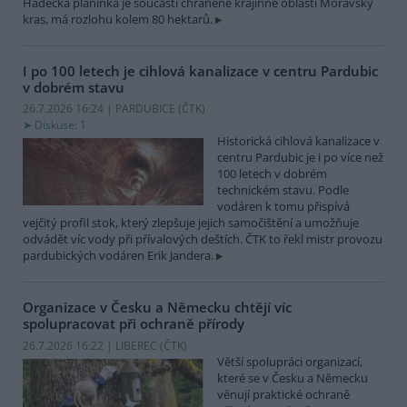
Hádecká planinka je součástí chráněné krajinné oblasti Moravský
kras, má rozlohu kolem 80 hektarů.
I po 100 letech je cihlová kanalizace v centru Pardubic
v dobrém stavu
26.7.2026 16:24 | PARDUBICE (
ČTK
)
Diskuse: 1
Historická cihlová kanalizace v
centru Pardubic je i po více než
100 letech v dobrém
technickém stavu. Podle
vodáren k tomu přispívá
vejčitý profil stok, který zlepšuje jejich samočištění a umožňuje
odvádět víc vody při přívalových deštích. ČTK to řekl mistr provozu
pardubických vodáren Erik Jandera.
Organizace v Česku a Německu chtějí víc
spolupracovat při ochraně přírody
26.7.2026 16:22 | LIBEREC (
ČTK
)
Větší spolupráci organizací,
které se v Česku a Německu
věnují praktické ochraně