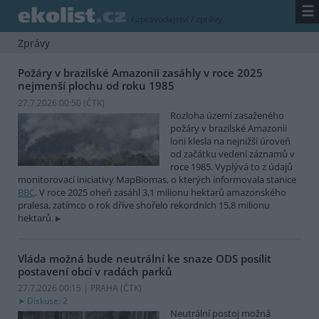
☰
/
zpravodajství
/
zprávy
Zprávy
Požáry v brazilské Amazonii zasáhly v roce 2025
nejmenší plochu od roku 1985
27.7.2026 00:50 (
ČTK
)
Rozloha území zasaženého
požáry v brazilské Amazonii
loni klesla na nejnižší úroveň
od začátku vedení záznamů v
roce 1985. Vyplývá to z údajů
monitorovací iniciativy MapBiomas, o kterých informovala stanice
BBC
. V roce 2025 oheň zasáhl 3,1 milionu hektarů amazonského
pralesa, zatímco o rok dříve shořelo rekordních 15,8 milionu
hektarů.
Vláda možná bude neutrální ke snaze ODS posílit
postavení obcí v radách parků
27.7.2026 00:15 | PRAHA (
ČTK
)
Diskuse: 2
Neutrální postoj možná