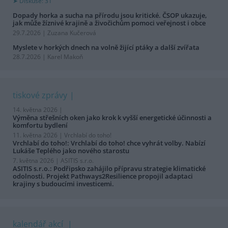
Diskuse: 31
Dopady horka a sucha na přírodu jsou kritické. ČSOP ukazuje,
jak může žíznivé krajině a živočichům pomoci veřejnost i obce
29.7.2026 | Zuzana Kučerová
Myslete v horkých dnech na volně žijící ptáky a další zvířata
28.7.2026 | Karel Makoň
tiskové zprávy
14. května 2026 |
Výměna střešních oken jako krok k vyšší energetické účinnosti a
komfortu bydlení
11. května 2026 |
Vrchlabí do toho!
Vrchlabí do toho!: Vrchlabí do toho! chce vyhrát volby. Nabízí
Lukáše Teplého jako nového starostu
7. května 2026 |
ASITIS s.r.o.
ASITIS s.r.o.: Podřipsko zahájilo přípravu strategie klimatické
odolnosti. Projekt Pathways2Resilience propojil adaptaci
krajiny s budoucími investicemi.
kalendář akcí