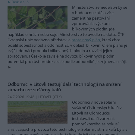
Diskuse: 6
Ministerstvo zemědělství by se
v budoucnu chtělo více
zaměřit na pěstování,
zpracování a výzkum
bílkovinných plodin. Jde
například o hrách nebo sóju. Ministerstvo to uvedlo na dotaz ČTK.
Evropská unie nedávno představila
proteinový plán
, který chce
posílit soběstačnost a odolnost EU v oblasti bílkovin. Cílem plánu je
zvýšit domácí produkci bílkovinných plodin a rozvíjet jejich
zpracování. I Česko je závislé na dovozu bílkovinných plodin,
potenciál pro růst produkce ale podle odborníků je, zejména u sóji.
Odborníci v Litovli testují další technologii na snížení
zápachu ze sušárny kalů
24.7.2026 19:48 | LITOVEL (
ČTK
)
Odborníci v nové solární
sušárně čistírenských kalů v
Litovli na Olomoucku
instalovali další zařízení,
pomocí kterého se pokusí
snížit zápach z provozu této technologie. Solární čistírna kalů byla v
Litovli zprovozněna loni na jaře. Město do její stavby s pomocí