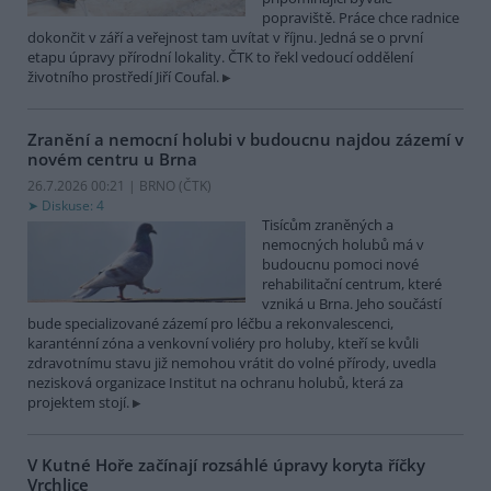
popraviště. Práce chce radnice
dokončit v září a veřejnost tam uvítat v říjnu. Jedná se o první
etapu úpravy přírodní lokality. ČTK to řekl vedoucí oddělení
životního prostředí Jiří Coufal.
Zranění a nemocní holubi v budoucnu najdou zázemí v
novém centru u Brna
26.7.2026 00:21 | BRNO (
ČTK
)
Diskuse: 4
Tisícům zraněných a
nemocných holubů má v
budoucnu pomoci nové
rehabilitační centrum, které
vzniká u Brna. Jeho součástí
bude specializované zázemí pro léčbu a rekonvalescenci,
karanténní zóna a venkovní voliéry pro holuby, kteří se kvůli
zdravotnímu stavu již nemohou vrátit do volné přírody, uvedla
nezisková organizace Institut na ochranu holubů, která za
projektem stojí.
V Kutné Hoře začínají rozsáhlé úpravy koryta říčky
Vrchlice