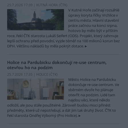
25.7.2026 17:39 | KUTNÁ HORA (
ČTK
)
V Kutné Hoře začínají rozsáhlé
úpravy koryta říčky Vrchlice v
centru města. Hlavní stavební
práce začnou na konci srpna,
hotovo by mělo být v příštím
roce, řekl ČTK starosta Lukáš Seifert (ODS). Projekt, který zahrnuje
lepší ochranu před povodní, vyjde téměř na 100 milionů korun bez
DPH. Většinu nákladů by měla pokrýt dotace.
Holice na Pardubicku dokončují re-use centrum,
otevřou ho na podzim
25.7.2026 17:35 | HOLICE (
ČTK
)
Město Holice na Pardubicku
dokončuje re-use centrum. Ve
sběrném dvoře ho plánuje
otevřít na podzim. Lidé tam
najdou věci, které někdo
odložil, ale jsou stále použitelné. Zároveň budou moci přinést
předměty, které už nepotřebují, a dát jim tak druhý život. ČTK to
řekl starosta Ondřej Výborný (Pro Holice).