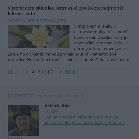
V tropickém skleníku ostravské zoo kvete nejmenší
leknín světa
24.7.2026 10:37 | OSTRAVA (
ČTK
)
V tropickém skleníku v
ostravské zoologické zahradě
kvete leknín trpasličí, který je
nejmenším leknínem světa. Z
přírody přitom téměř vymizel.
Lidé si ho o víkendu mohou prohlédnout při komentované
prohlídce. Novinářům to sdělila mluvčí zahrady Šárka Nováková.
«
|
1
|
..
|
3
|
4
|
5
|
6
|
7
|
..
|
1580
|
»
komentáře
nejnovější
nejčtenější
Jiří Michalisko
6.8.2026
Otevřený dopis ministerstvu průmyslu a
obchodu ohledně sanace odvalu Heřmanice