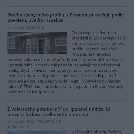
Stavba záchytného profilu u Prosenic pokračuje podle
povolení, uvedla inspekce
24.7.2026 12:49 (
ČTK
)
Česká inspekce životního
prostředí (ČIŽP) neshledala při
kontrole výstavby záchytného
profilu plavenin na Bečvě u
Prosenic na Přerovsku
porušení zákona o ochraně přírody a krajiny ani vodního zákona.
Kontrolu zahájila na základě podnětu souvisejícího s námitkami
ekologických aktivistů, kteří zpochybňovali zákonnost stavby.
Inspekce potvrdila, že práce se odehrávají na základě platných
povolení a v souladu s jejich podmínkami. Vyplývá to z vyjádření
mluvčí ČIŽP Miriam Loužecké a státního podniku Povodí Moravy,
které má ČTK k dispozici.
Z Volarského potoka míří do lipenské nádrže 16
procent fosforu z celkového množství
24.7.2026 10:43 | VOLARY (
ČTK
)
Diskuse: 19
Z celkového objemu fosforu,