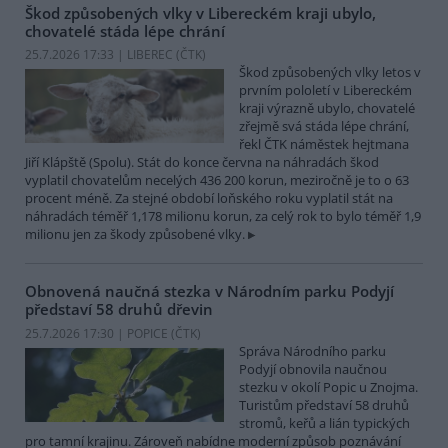
Škod způsobených vlky v Libereckém kraji ubylo,
chovatelé stáda lépe chrání
25.7.2026 17:33 | LIBEREC (
ČTK
)
Škod způsobených vlky letos v
prvním pololetí v Libereckém
kraji výrazně ubylo, chovatelé
zřejmě svá stáda lépe chrání,
řekl ČTK náměstek hejtmana
Jiří Klápště (Spolu). Stát do konce června na náhradách škod
vyplatil chovatelům necelých 436 200 korun, meziročně je to o 63
procent méně. Za stejné období loňského roku vyplatil stát na
náhradách téměř 1,178 milionu korun, za celý rok to bylo téměř 1,9
milionu jen za škody způsobené vlky.
Obnovená naučná stezka v Národním parku Podyjí
představí 58 druhů dřevin
25.7.2026 17:30 | POPICE (
ČTK
)
Správa Národního parku
Podyjí obnovila naučnou
stezku v okolí Popic u Znojma.
Turistům představí 58 druhů
stromů, keřů a lián typických
pro tamní krajinu. Zároveň nabídne moderní způsob poznávání