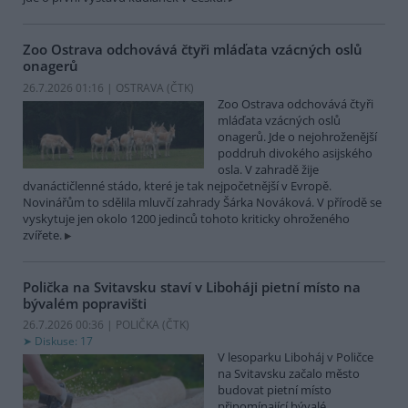
Zoo Ostrava odchovává čtyři mláďata vzácných oslů
onagerů
26.7.2026 01:16 | OSTRAVA (
ČTK
)
Zoo Ostrava odchovává čtyři
mláďata vzácných oslů
onagerů. Jde o nejohroženější
poddruh divokého asijského
osla. V zahradě žije
dvanáctičlenné stádo, které je tak nejpočetnější v Evropě.
Novinářům to sdělila mluvčí zahrady Šárka Nováková. V přírodě se
vyskytuje jen okolo 1200 jedinců tohoto kriticky ohroženého
zvířete.
Polička na Svitavsku staví v Liboháji pietní místo na
bývalém popravišti
26.7.2026 00:36 | POLIČKA (
ČTK
)
Diskuse: 17
V lesoparku Liboháj v Poličce
na Svitavsku začalo město
budovat pietní místo
připomínající bývalé