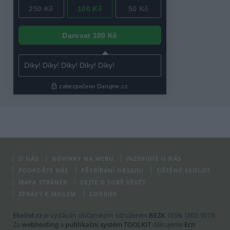
O NÁS
NOVINKY NA WEBU
INZERUJTE U NÁS
PODPOŘTE NÁS
PŘEBÍRÁNÍ OBSAHU
TIŠTĚNÝ EKOLIST
MAPA STRÁNEK
DEJTE O SOBĚ VĚDĚT
ZPRÁVY E-MAILEM
COOKIES
Ekolist.cz
je vydáván občanským sdružením
BEZK
. ISSN 1802-9019.
Za
webhosting
a
publikační systém TOOLKIT
děkujeme
Ecn