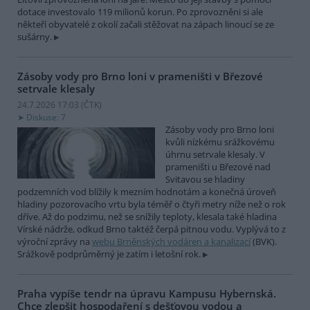
dotace investovalo 119 milionů korun. Po zprovozněni si ale
někteří obyvatelé z okolí začali stěžovat na zápach linoucí se ze
sušárny.
Zásoby vody pro Brno loni v prameništi v Březové
setrvale klesaly
24.7.2026 17:03 (
ČTK
)
Diskuse: 7
Zásoby vody pro Brno loni
kvůli nízkému srážkovému
úhrnu setrvale klesaly. V
prameništi u Březové nad
Svitavou se hladiny
podzemních vod blížily k mezním hodnotám a konečná úroveň
hladiny pozorovacího vrtu byla téměř o čtyři metry níže než o rok
dříve. Až do podzimu, než se snížily teploty, klesala také hladina
Vírské nádrže, odkud Brno taktéž čerpá pitnou vodu. Vyplývá to z
výroční zprávy na
webu Brněnských vodáren a kanalizací
(BVK).
Srážkově podprůměrný je zatím i letošní rok.
Praha vypíše tendr na úpravu Kampusu Hybernská.
Chce zlepšit hospodaření s dešťovou vodou a