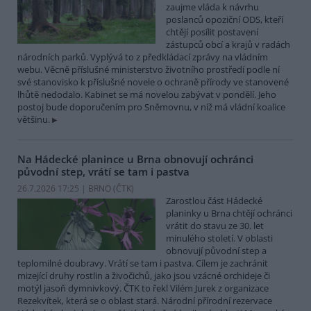
zaujme vláda k návrhu
poslanců opoziční ODS, kteří
chtějí posílit postavení
zástupců obcí a krajů v radách
národních parků. Vyplývá to z předkládací zprávy na vládním
webu. Věcně příslušné ministerstvo životního prostředí podle ní
své stanovisko k příslušné novele o ochraně přírody ve stanovené
lhůtě nedodalo. Kabinet se má novelou zabývat v pondělí. Jeho
postoj bude doporučením pro Sněmovnu, v níž má vládní koalice
většinu.
Na Hádecké planince u Brna obnovují ochránci
původní step, vrátí se tam i pastva
26.7.2026 17:25 | BRNO (
ČTK
)
Zarostlou část Hádecké
planinky u Brna chtějí ochránci
vrátit do stavu ze 30. let
minulého století. V oblasti
obnovují původní step a
teplomilné doubravy. Vrátí se tam i pastva. Cílem je zachránit
mizející druhy rostlin a živočichů, jako jsou vzácné orchideje či
motýl jasoň dymnivkový. ČTK to řekl Vilém Jurek z organizace
Rezekvítek, která se o oblast stará. Národní přírodní rezervace