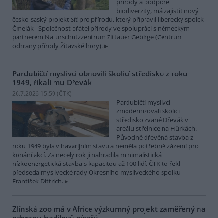
přírody a podpoře
biodiverzity, má zajistit nový
česko-saský projekt Síť pro přírodu, který připravil liberecký spolek
Čmelák - Společnost přátel přírody ve spolupráci s německým
partnerem Naturschutzzentrum Zittauer Gebirge (Centrum
ochrany přírody Žitavské hory).
Pardubičtí myslivci obnovili školicí středisko z roku
1949, říkali mu Dřevák
26.7.2026 15:59 (
ČTK
)
Pardubičtí myslivci
zmodernizovali školicí
středisko zvané Dřevák v
areálu střelnice na Hůrkách.
Původně dřevěná stavba z
roku 1949 byla v havarijním stavu a neměla potřebné zázemí pro
konání akcí. Za necelý rok ji nahradila minimalistická
nízkoenergetická stavba s kapacitou až 100 lidí. ČTK to řekl
předseda myslivecké rady Okresního mysliveckého spolku
František Dittrich.
Zlínská zoo má v Africe výzkumný projekt zaměřený na
ochranu hadilovů písařů