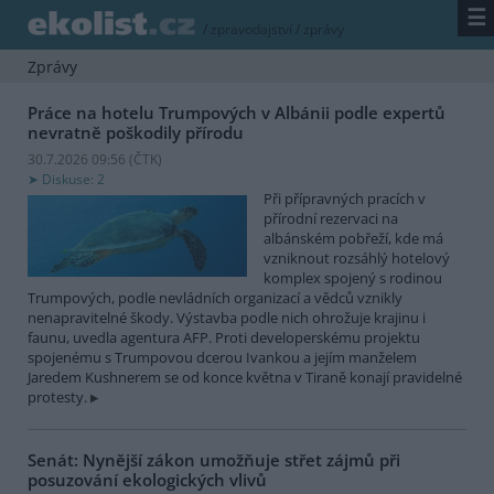
☰
/
zpravodajství
/
zprávy
Zprávy
Práce na hotelu Trumpových v Albánii podle expertů
nevratně poškodily přírodu
30.7.2026 09:56 (
ČTK
)
Diskuse: 2
Při přípravných pracích v
přírodní rezervaci na
albánském pobřeží, kde má
vzniknout rozsáhlý hotelový
komplex spojený s rodinou
Trumpových, podle nevládních organizací a vědců vznikly
nenapravitelné škody. Výstavba podle nich ohrožuje krajinu i
faunu, uvedla agentura AFP. Proti developerskému projektu
spojenému s Trumpovou dcerou Ivankou a jejím manželem
Jaredem Kushnerem se od konce května v Tiraně konají pravidelné
protesty.
Senát: Nynější zákon umožňuje střet zájmů při
posuzování ekologických vlivů