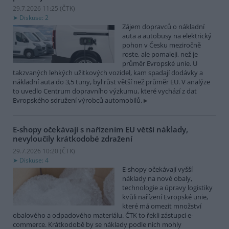
29.7.2026 11:25 (
ČTK
)
Diskuse: 2
Zájem dopravců o nákladní
auta a autobusy na elektrický
pohon v Česku meziročně
roste, ale pomaleji, než je
průměr Evropské unie. U
takzvaných lehkých užitkových vozidel, kam spadají dodávky a
nákladní auta do 3,5 tuny, byl růst větší než průměr EU. V analýze
to uvedlo Centrum dopravního výzkumu, které vychází z dat
Evropského sdružení výrobců automobilů.
E-shopy očekávají s nařízením EU větší náklady,
nevyloučily krátkodobé zdražení
29.7.2026 10:20 (
ČTK
)
Diskuse: 4
E-shopy očekávají vyšší
náklady na nové obaly,
technologie a úpravy logistiky
kvůli nařízení Evropské unie,
které má omezit množství
obalového a odpadového materiálu. ČTK to řekli zástupci e-
commerce. Krátkodobě by se náklady podle nich mohly