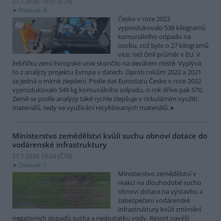
27.7.2026 19:51 (
ČTK
)
Diskuse: 6
Česko v roce 2023
vyprodukovalo 538 kilogramů
komunálního odpadu na
osobu, což bylo o 27 kilogramů
více, než činil průměr v EU. V
žebříčku zemí Evropské unie skončilo na devátém místě. Vyplývá
to z analýzy projektu Evropa v datech. Oproti rokům 2022 a 2021
se jedná o mírné zlepšení. Podle dat Eurostatu Česko v roce 2022
vyprodukovalo 549 kg komunálního odpadu, o rok dříve pak 570.
Země se podle analýzy také rychle zlepšuje v cirkulárním využití
materiálů, tedy ve využívání recyklovaných materiálů.
Ministerstvo zemědělství kvůli suchu obnoví dotace do
vodárenské infrastruktury
27.7.2026 19:24 (
ČTK
)
Diskuse: 1
Ministerstvo zemědělství v
reakci na dlouhodobé sucho
obnoví dotace na výstavbu a
zabezpečení vodárenské
infrastruktury kvůli zmírnění
negativních dopadů sucha a nedostatku vody. Resort navýší