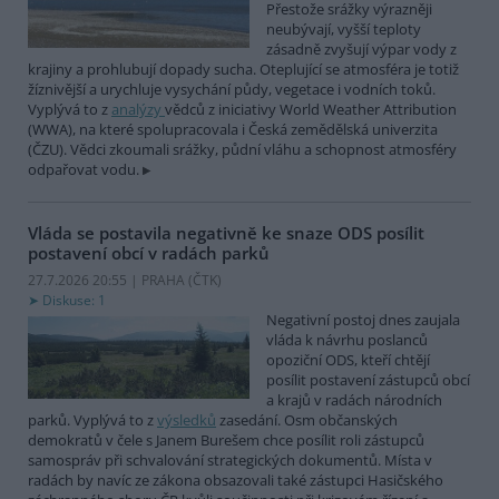
Přestože srážky výrazněji
neubývají, vyšší teploty
zásadně zvyšují výpar vody z
krajiny a prohlubují dopady sucha. Oteplující se atmosféra je totiž
žíznivější a urychluje vysychání půdy, vegetace i vodních toků.
Vyplývá to z
analýzy
vědců z iniciativy World Weather Attribution
(WWA), na které spolupracovala i Česká zemědělská univerzita
(ČZU). Vědci zkoumali srážky, půdní vláhu a schopnost atmosféry
odpařovat vodu.
Vláda se postavila negativně ke snaze ODS posílit
postavení obcí v radách parků
27.7.2026 20:55 | PRAHA (
ČTK
)
Diskuse: 1
Negativní postoj dnes zaujala
vláda k návrhu poslanců
opoziční ODS, kteří chtějí
posílit postavení zástupců obcí
a krajů v radách národních
parků. Vyplývá to z
výsledků
zasedání. Osm občanských
demokratů v čele s Janem Burešem chce posílit roli zástupců
samospráv při schvalování strategických dokumentů. Místa v
radách by navíc ze zákona obsazovali také zástupci Hasičského