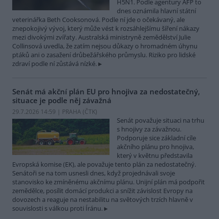
H5N1. Podle agentury AFP to
dnes oznámila hlavní státní
veterinářka Beth Cooksonová. Podle ní jde o očekávaný, ale
znepokojivý vývoj, který může vést k rozsáhlejšímu šíření nákazy
mezi divokými zvířaty. Australská ministryně zemědělství Julie
Collinsová uvedla, že zatím nejsou důkazy o hromadném úhynu
ptáků ani o zasažení drůbežářského průmyslu. Riziko pro lidské
zdraví podle ní zůstává nízké.
Senát má akční plán EU pro hnojiva za nedostatečný,
situace je podle něj závažná
29.7.2026 14:59 | PRAHA (
ČTK
)
Senát považuje situaci na trhu
s hnojivy za závažnou.
Podporuje sice základní cíle
akčního plánu pro hnojiva,
který v květnu představila
Evropská komise (EK), ale považuje tento plán za nedostatečný.
Senátoři se na tom usnesli dnes, když projednávali svoje
stanovisko ke zmíněnému akčnímu plánu. Unijní plán má podpořit
zemědělce, posílit domácí produkci a snížit závislost Evropy na
dovozech a reaguje na nestabilitu na světových trzích hlavně v
souvislosti s válkou proti Íránu.