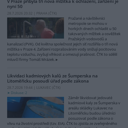
V Praze přibyla tři nová mlžítka k ochlazení, zařízení je
nyní 50
28.7.2026 20:32 | PRAHA (
ČTK
)
Pražané a návštěvníci
metropole se mohou v
horkých dnech ochladit u 50
takzvaných mlžítek a osvěžítek
Pražských vodovodů a
kanalizací (PVK). Od května společnost jejich síť rozšířila o tři nová
mlžítka v Praze 4. Zařízení rozprašováním vody snižují pocitovou
teplotu vzduchu, zvyšují vlhkost a omezují prašnost. ČTK to sdělil
mluvčí firmy Tomáš Mrázek.
Likvidaci kadmiových kalů ze Šumperska na
Litoměřicku posoudí úřad podle zákona
28.7.2026 19:44 | LUKAVEC (
ČTK
)
Diskuse: 2
Záměr likvidovat jedovaté
kadmiové kaly ze Šumperska v
areálu skládky Lukavec na
Litoměřicku budou úředníci
posuzovat podle zákona o
vlivu na životní prostředí (tzv. EIA). ČTK to zjistila ze zveřejněného