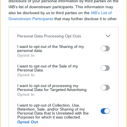
disclosure of your personal information by third parties on the
prostředí (MŽP) zabavilo z
IAB’s list of downstream participants. This information may
nelegálního chovu zápasníka
also be disclosed by us to third parties on the
IAB’s List of
Karlose Vémoly, najde nový
Downstream Participants
that may further disclose it to other
domov v Nizozemsku. Z dočasného azylu v liberecké zoologické
zahrady šelma zamíří do centra pro velké kočkovité šelmy
Felida,
third parties.
sdělilo ČTK ministerstvo. Nizozemská stanice se stará i o tygra
Tajmira a lva Mera, kteří také pocházejí z nevyhovujících
Personal Data Processing Opt Outs
soukromých chovů v České republice.
I want to opt-out of the Sharing of my
personal data.
Opted In
Rybářství Litomyšl kvůli suchu muselo slovit několik
rybníků
Aktualizováno
I want to opt-out of the Sale of my
28.7.2026 10:40 (
ČTK
)
Personal Data.
Diskuse: 3
Opted In
Rybářství Litomyšl muselo
kvůli dlouhodobému suchu a
I want to opt-out of processing my
nedostatku vody předčasně
Personal Data for Targeted Advertising.
slovit pět rybníků. U dalších
Opted In
vodních ploch hrozí, že při
pokračujícím poklesu hladiny bude nutné rovněž přistoupit k
I want to opt-out of Collection, Use,
výlovu. Letos je většina rybníků bez běžného přítoku vody, což
Retention, Sale, and/or Sharing of my
Personal Data that Is Unrelated with the
situaci zhoršuje. ČTK to řekl ředitel Rybářství Litomyšl Michal
Purposes for which it was collected.
Brychta.
Opted Out