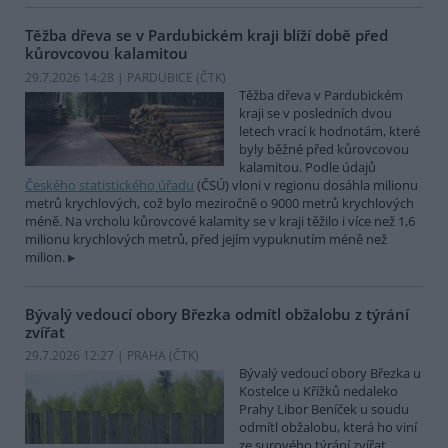
Těžba dřeva se v Pardubickém kraji blíží době před
kůrovcovou kalamitou
29.7.2026 14:28 | PARDUBICE (
ČTK
)
Těžba dřeva v Pardubickém
kraji se v posledních dvou
letech vrací k hodnotám, které
byly běžné před kůrovcovou
kalamitou. Podle údajů
Českého statistického úřadu
(ČSÚ) vloni v regionu dosáhla milionu
metrů krychlových, což bylo meziročně o 9000 metrů krychlových
méně. Na vrcholu kůrovcové kalamity se v kraji těžilo i více než 1,6
milionu krychlových metrů, před jejím vypuknutím méně než
milion.
Bývalý vedoucí obory Březka odmítl obžalobu z týrání
zvířat
29.7.2026 12:27 | PRAHA (
ČTK
)
Bývalý vedoucí obory Březka u
Kostelce u Křížků nedaleko
Prahy Libor Beníček u soudu
odmítl obžalobu, která ho viní
ze surového týrání zvířat.