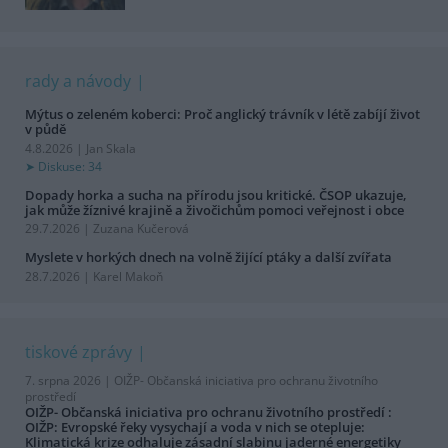
rady a návody
Mýtus o zeleném koberci: Proč anglický trávník v létě zabíjí život
v půdě
4.8.2026 | Jan Skala
Diskuse: 34
Dopady horka a sucha na přírodu jsou kritické. ČSOP ukazuje,
jak může žíznivé krajině a živočichům pomoci veřejnost i obce
29.7.2026 | Zuzana Kučerová
Myslete v horkých dnech na volně žijící ptáky a další zvířata
28.7.2026 | Karel Makoň
tiskové zprávy
7. srpna 2026 |
OIŽP- Občanská iniciativa pro ochranu životního
prostředí
OIŽP- Občanská iniciativa pro ochranu životního prostředí :
OIŽP: Evropské řeky vysychají a voda v nich se otepluje:
Klimatická krize odhaluje zásadní slabinu jaderné energetiky