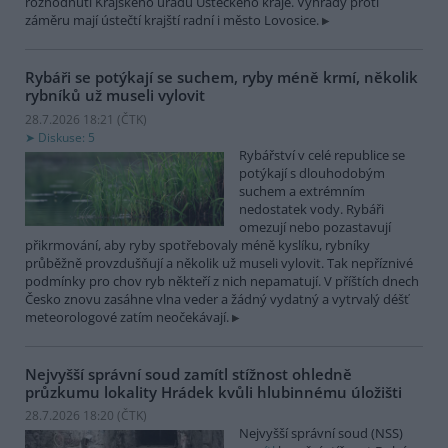
rozhodnutí Krajského úřadu Ústeckého kraje. Výhrady proti
záměru mají ústečtí krajští radní i město Lovosice.
Rybáři se potýkají se suchem, ryby méně krmí, několik
rybníků už museli vylovit
28.7.2026 18:21 (
ČTK
)
Diskuse: 5
Rybářství v celé republice se
potýkají s dlouhodobým
suchem a extrémním
nedostatek vody. Rybáři
omezují nebo pozastavují
přikrmování, aby ryby spotřebovaly méně kyslíku, rybníky
průběžně provzdušňují a několik už museli vylovit. Tak nepříznivé
podmínky pro chov ryb někteří z nich nepamatují. V příštích dnech
Česko znovu zasáhne vlna veder a žádný vydatný a vytrvalý déšť
meteorologové zatím neočekávají.
Nejvyšší správní soud zamítl stížnost ohledně
průzkumu lokality Hrádek kvůli hlubinnému úložišti
28.7.2026 18:20 (
ČTK
)
Nejvyšší správní soud (NSS)