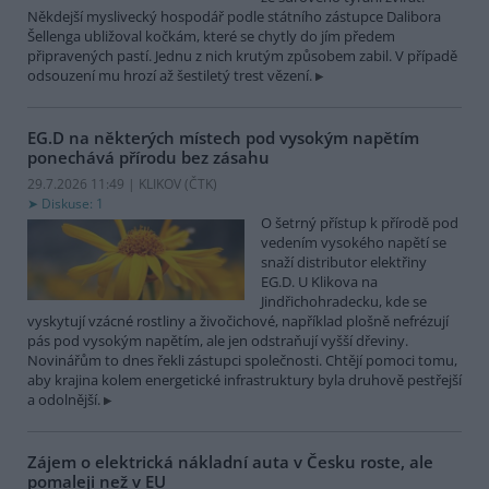
Někdejší myslivecký hospodář podle státního zástupce Dalibora
Šellenga ubližoval kočkám, které se chytly do jím předem
připravených pastí. Jednu z nich krutým způsobem zabil. V případě
odsouzení mu hrozí až šestiletý trest vězení.
EG.D na některých místech pod vysokým napětím
ponechává přírodu bez zásahu
29.7.2026 11:49 | KLIKOV (
ČTK
)
Diskuse: 1
O šetrný přístup k přírodě pod
vedením vysokého napětí se
snaží distributor elektřiny
EG.D. U Klikova na
Jindřichohradecku, kde se
vyskytují vzácné rostliny a živočichové, například plošně nefrézují
pás pod vysokým napětím, ale jen odstraňují vyšší dřeviny.
Novinářům to dnes řekli zástupci společnosti. Chtějí pomoci tomu,
aby krajina kolem energetické infrastruktury byla druhově pestřejší
a odolnější.
Zájem o elektrická nákladní auta v Česku roste, ale
pomaleji než v EU