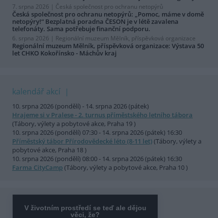
7. srpna 2026 |
Česká společnost pro ochranu netopýrů
Česká společnost pro ochranu netopýrů: „Pomoc, máme v domě
netopýry!“ Bezplatná poradna ČESON je v létě zavalena
telefonáty. Sama potřebuje finanční podporu.
6. srpna 2026 |
Regionální muzeum Mělník, příspěvková organizace
Regionální muzeum Mělník, příspěvková organizace: Výstava 50
let CHKO Kokořínsko - Máchův kraj
kalendář akcí
10. srpna 2026 (pondělí) - 14. srpna 2026 (pátek)
Hrajeme si v Pralese - 2. turnus příměstského letního tábora
(Tábory, výlety a pobytové akce, Praha 19 )
10. srpna 2026 (pondělí) 07:30 - 14. srpna 2026 (pátek) 16:30
Příměstský tábor Přírodovědecké léto (8-11 let)
(Tábory, výlety a
pobytové akce, Praha 18 )
10. srpna 2026 (pondělí) 08:00 - 14. srpna 2026 (pátek) 16:30
Farma CityCamp
(Tábory, výlety a pobytové akce, Praha 10 )