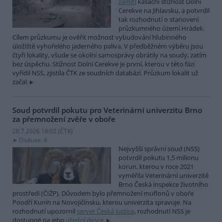
zamítl
kasační stížnost Dolní
Cerekve na Jihlavsku, a potvrdil
tak rozhodnutí o stanovení
průzkumného území Hrádek.
Cílem průzkumu je ověřit možnost vybudování hlubinného
úložiště vyhořelého jaderného paliva. V předběžném výběru jsou
čtyři lokality, všude se okolní samosprávy obrátily na soudy, zatím
bez úspěchu. Stížnost Dolní Cerekve je první, kterou v této fázi
vyřídil NSS, zjistila ČTK ze soudních databází. Průzkum lokalit už
začal.
Soud potvrdil pokutu pro Veterinární univerzitu Brno
za přemnožení zvěře v oboře
28.7.2026 18:02 (
ČTK
)
Diskuse: 4
Nejvyšší správní soud (NSS)
potvrdil pokutu 1,5 milionu
korun, kterou v roce 2021
vyměřila Veterinární univerzitě
Brno Česká inspekce životního
prostředí (ČIŽP). Důvodem bylo přemnožení muflonů v oboře
Poodří Kunín na Novojičínsku, kterou univerzita spravuje. Na
rozhodnutí upozornil
server Česká justice
, rozhodnutí NSS je
dostupné na jeho
úřední desce
.