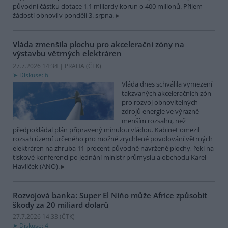
původní částku dotace 1,1 miliardy korun o 400 milionů. Příjem
žádostí obnoví v pondělí 3. srpna.
Vláda zmenšila plochu pro akcelerační zóny na
výstavbu větrných elektráren
27.7.2026 14:34 | PRAHA (
ČTK
)
Diskuse: 6
Vláda dnes schválila vymezení
takzvaných akceleračních zón
pro rozvoj obnovitelných
zdrojů energie ve výrazně
menším rozsahu, než
předpokládal plán připravený minulou vládou. Kabinet omezil
rozsah území určeného pro možné zrychlené povolování větrných
elektráren na zhruba 11 procent původně navržené plochy, řekl na
tiskové konferenci po jednání ministr průmyslu a obchodu Karel
Havlíček (ANO).
Rozvojová banka: Super El Niňo může Africe způsobit
škody za 20 miliard dolarů
27.7.2026 14:33 (
ČTK
)
Diskuse: 4