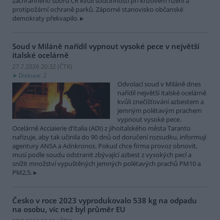
záchranného sboru ČR kvůli součinnosti při krizovém řízení a
protipožární ochraně parků. Záporné stanovisko občanské
demokraty překvapilo.
Soud v Miláně nařídil vypnout vysoké pece v největší
italské ocelárně
27.7.2026 20:32 (
ČTK
)
Diskuse: 2
Odvolací soud v Miláně dnes
nařídil největší italské ocelárně
kvůli znečišťování azbestem a
jemným polétavým prachem
vypnout vysoké pece.
Ocelárně Acciaierie d’Italia (ADI) z jihoitalského města Taranto
nařizuje, aby tak učinila do 90 dnů od doručení rozsudku, informují
agentury ANSA a Adnkronos. Pokud chce firma provoz obnovit,
musí podle soudu odstranit zbývající azbest z vysokých pecí a
snížit množství vypuštěných jemných polétavých prachů PM10 a
PM2,5.
Česko v roce 2023 vyprodukovalo 538 kg na odpadu
na osobu, víc než byl průměr EU