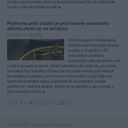
zrušilo a posuzování vlivů na životní prostředí EIA tak pokračuje,
uvedl v tiskové zprávě spolek.
Platforma proti úložišti je proti novele stavebního
zákona,obrátí se na senátory
27.7.2026 01:45 (
ČTK
)
Platforma proti hlubinnému
úložišti, která sdružuje 40 obcí
a měst a 18 spolků z ČR,
nesouhlasí s novelou
stavebního zákona, kterou má
v srpnu projednat Senát. Sklad radioaktivního odpadu, pro který
se zvažují čtyři lokality v Česku, se má podle novely stát veřejně
prospěšnou stavbou, což omezí možnosti obcí i krajů hájit své
oprávněné veřejné zájmy a zjednoduší vyvlastnění, uvedla
platforma v tiskové zprávě. Obrátí se na senátory, aby novelu v
této podobě odmítli.
«
|
1
|
..
|
3
|
4
|
5
|
6
|
7
|
..
|
1581
|
»
komentáře
nejnovější
nejčtenější