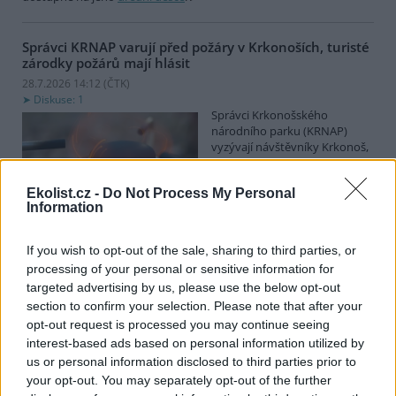
Správci KRNAP varují před požáry v Krkonoších, turisté
zárodky požárů mají hlásit
28.7.2026 14:12 (
ČTK
)
Diskuse: 1
Správci Krkonošského
národního parku (KRNAP)
vyzývají návštěvníky Krkonoš,
aby ihned hlásili jakýkoli
zárodek možného požáru.
Ekolist.cz -
Do Not Process My Personal
Varovali také před zapalováním svíček u pomníků či božích muk
Information
nebo před používáním přenosných vařičů v přírodě. Riziko vzniku
požárů v příštích dnech poroste, řekl ČTK mluvčí Správy KRNAP
Radek Drahný. Podle meteorologů přichází další vlna veder, od
If you wish to opt-out of the sale, sharing to third parties, or
čtvrtka se budou teploty blížit 40 stupňům Celsia. Teplo bude i na
processing of your personal or sensitive information for
horách, pršet nemá.
targeted advertising by us, please use the below opt-out
section to confirm your selection. Please note that after your
Lvice Elsa, kterou stát zabavil Vémolovi, bude mít nový
opt-out request is processed you may continue seeing
domov v Nizozemsku
interest-based ads based on personal information utilized by
28.7.2026 14:03 (
ČTK
)
us or personal information disclosed to third parties prior to
Lvice Elsa, kterou na začátku
your opt-out. You may separately opt-out of the further
června ministerstvo životního