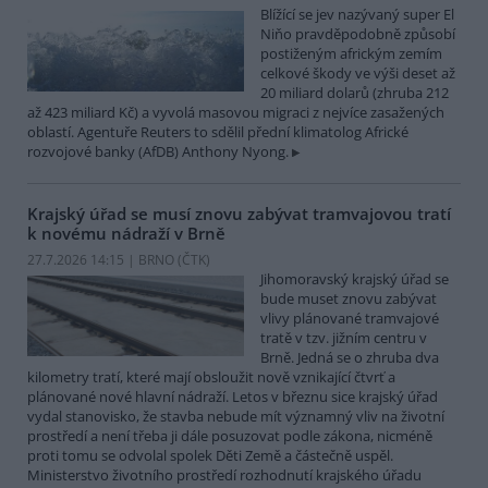
Blížící se jev nazývaný super El
Niňo pravděpodobně způsobí
postiženým africkým zemím
celkové škody ve výši deset až
20 miliard dolarů (zhruba 212
až 423 miliard Kč) a vyvolá masovou migraci z nejvíce zasažených
oblastí. Agentuře Reuters to sdělil přední klimatolog Africké
rozvojové banky (AfDB) Anthony Nyong.
Krajský úřad se musí znovu zabývat tramvajovou tratí
k novému nádraží v Brně
27.7.2026 14:15 | BRNO (
ČTK
)
Jihomoravský krajský úřad se
bude muset znovu zabývat
vlivy plánované tramvajové
tratě v tzv. jižním centru v
Brně. Jedná se o zhruba dva
kilometry tratí, které mají obsloužit nově vznikající čtvrť a
plánované nové hlavní nádraží. Letos v březnu sice krajský úřad
vydal stanovisko, že stavba nebude mít významný vliv na životní
prostředí a není třeba ji dále posuzovat podle zákona, nicméně
proti tomu se odvolal spolek Děti Země a částečně uspěl.
Ministerstvo životního prostředí rozhodnutí krajského úřadu