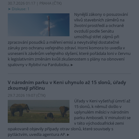
30.7.2026 01:17 | PRAHA (
ČTK
)
Diskuse: 1
Nynější zákony o posuzování
vlivů stavebních záměrů na
životní prostředí a ochraně
ovzduší podle Senátu
umožňují střet zájmů při
zpracování posudků a měření emisí a nevytvářejí dostatečné
záruky pro ochranu veřejného zdraví. Horní komora to uvedla v
usnesení k závěrům veřejného slyšení, které pořádala loni v červnu
k legislativním změnám kvůli zkušenostem s plány na obnovení
spalovny v Rybitví na Pardubicku.
V národním parku v Keni uhynulo až 15 slonů, úřady
zkoumají příčinu
29.7.2026 19:07 (
ČTK
)
Úřady v Keni vyšetřují úmrtí až
15 slonů, k němuž došlo v
uplynulém měsíci v národním
parku Amboseli. V minulosti se
v této východoafrické zemi
opakovaně objevily případy otrav slonů, které souvisely s
pytláctvím, uvedla agentura AP.