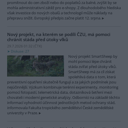
promítnout do cen zboží nebo do poplatků za balné, zvýšit by se
mohla administrativní zátěž pro e-shopy. Z dlouhodobého hlediska
však investice do nových obalů a technologií může náklady na
přepravu snížit. Evropský předpis začne platit 12. srpna.
Nový projekt, na kterém se podílí ČZU, má pomoci
chránit stáda před útoky vlků
29.7.2026 01:32 (
ČTK
)
Diskuse: 27
Nový projekt SmartSheep by
mohl pomoci lépe chránit
stáda zvířat před útoky vlků.
SmartSheep má za cíl získat
spolehlivá data o tom, která
preventivní opatření skutečně fungují a za jakých podmínek jsou
nejúčinnější. Výzkum kombinuje terénní experimenty, monitoring
pomocí fotopastí, telemetrická data, dotazníková šetření mezi
chovateli i moderní genetické analýzy. Odborníci na základě těchto
informací vyhodnotí účinnost jednotlivých metod ochrany stád,
informovala Fakulta tropického zemědělství České zemědělské
univerzity v Praze.