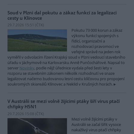
Soud v Plzni dal pokutu a zákaz funkcí za legalizaci
cesty u Klínovce
29.7.2026 15:51 (
ČTK
)
Pokutu 73 000 korun a zákaz
výkonu funkcí spojených s
řídící, organizační a
rozhodovací pravomocí ve
veřejné správě na jeden rok
vyměřil v odvolacím řízení Krajský soud v Plzni vedoucí stavebního
úřadu v Jáchymově na Karlovarsku Anně Punčochářové. Napsal to
server
Novinky
, podle nějž úřednice vydala před šesti lety v
rozporu se stavebním zákonem několik rozhodnutí ve snaze
legalizovat načerno budovanou lesní cestu klíčovou pro propojení
soukromých skiareálů Klínovec a Neklid v Krušných horách.
V Austrálii se mezi volně žijícími ptáky šíří virus ptačí
chřipky H5N1
29.7.2026 15:08 (
ČTK
)
Mezi volně žijícími ptáky v
Austrálii se začal šířit vysoce
nakažlivý virus ptačí chřipky